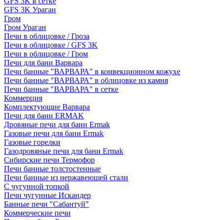
GFS 3K в сетке
GFS 3K Ураган
Гром
Гром Ураган
Печи в облицовке / Гроза
Печи в облицовке / GFS 3K
Печи в облицовке / Гром
Печи для бани Варвара
Печи банные "ВАРВАРА" в конвекционном кожухе
Печи банные "ВАРВАРА" в облицовке из камня
Печи банные "ВАРВАРА" в сетке
Коммерция
Комплектующие Варвара
Печи для бани ERMAK
Дровяные печи для бани Ermak
Газовые печи для бани Ermak
Газовые горелки
Газодровяные печи для бани Ermak
Сибирские печи Термофор
Печи банные толстостенные
Печи банные из нержавеющей стали
С чугунной топкой
Печи чугунные Искандер
Банные печи "Сабантуй"
Коммерческие печи