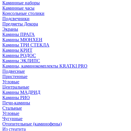
Каминные наборы
Каминные часы
Консольные столики
Подсвечники
Предметы Декора
Экраны
Камины ПРАГА
Камины МЮНХЕН
Камины ТРИ СТЕКЛА
Камины КРИТ
Камины РОДОС
Камины ЭКЛИПС
Камины, каминокомплекты KRATKI PRO
Подвесные
Пристенные
Угловые
Центральные
Камины МАДРИД
Камины РИО
Печи-камины
Стальные
Угловые
Чугунные
Отопительные (каминофены)
Из стеатита