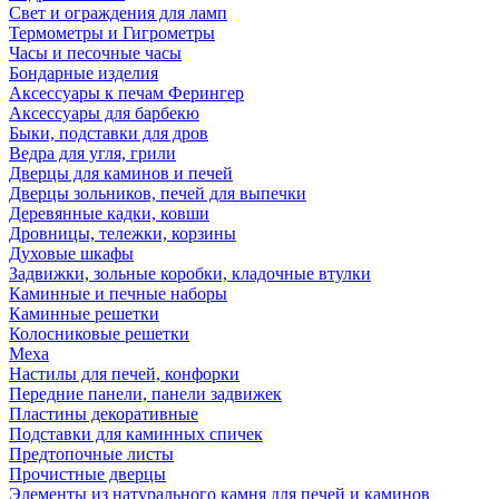
Свет и ограждения для ламп
Термометры и Гигрометры
Часы и песочные часы
Бондарные изделия
Аксессуары к печам Ферингер
Аксессуары для барбекю
Быки, подставки для дров
Ведра для угля, грили
Дверцы для каминов и печей
Дверцы зольников, печей для выпечки
Деревянные кадки, ковши
Дровницы, тележки, корзины
Духовые шкафы
Задвижки, зольные коробки, кладочные втулки
Каминные и печные наборы
Каминные решетки
Колосниковые решетки
Меха
Настилы для печей, конфорки
Передние панели, панели задвижек
Пластины декоративные
Подставки для каминных спичек
Предтопочные листы
Прочистные дверцы
Элементы из натурального камня для печей и каминов