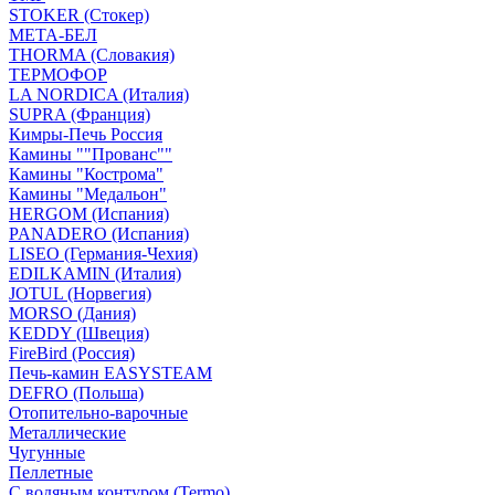
STOKER (Стокер)
МЕТА-БЕЛ
THORMA (Словакия)
ТЕРМОФОР
LA NORDICA (Италия)
SUPRA (Франция)
Кимры-Печь Россия
Камины ""Прованс""
Камины "Кострома"
Камины "Медальон"
HERGOM (Испания)
PANADERO (Испания)
LISEO (Германия-Чехия)
EDILKAMIN (Италия)
JOTUL (Норвегия)
MORSO (Дания)
KEDDY (Швеция)
FireBird (Россия)
Печь-камин EASYSTEAM
DEFRO (Польша)
Отопительно-варочные
Металлические
Чугунные
Пеллетные
С водяным контуром (Termo)