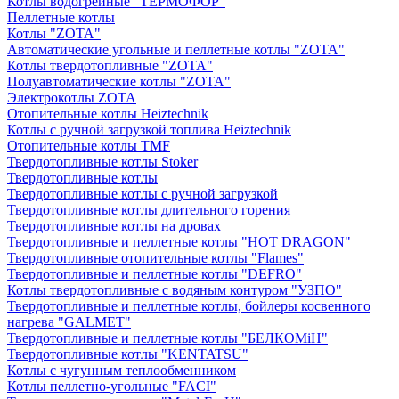
Котлы водогрейные "ТЕРМОФОР"
Пеллетные котлы
Котлы "ZOTA"
Автоматические угольные и пеллетные котлы "ZOTA"
Котлы твердотопливные "ZOTA"
Полуавтоматические котлы "ZOTA"
Электрокотлы ZOTA
Отопительные котлы Heiztechnik
Котлы с ручной загрузкой топлива Heiztechnik
Отопительные котлы TMF
Твердотопливные котлы Stoker
Твердотопливные котлы
Твердотопливные котлы с ручной загрузкой
Твердотопливные котлы длительного горения
Твердотопливные котлы на дровах
Твердотопливные и пеллетные котлы "HOT DRAGON"
Твердотопливные отопительные котлы "Flames"
Твердотопливные и пеллетные котлы "DEFRO"
Котлы твердотопливные с водяным контуром "УЗПО"
Твердотопливные и пеллетные котлы, бойлеры косвенного
нагрева "GALMET"
Твердотопливные и пеллетные котлы "БЕЛКОМiН"
Твердотопливные котлы "KENTATSU"
Котлы с чугунным теплообменником
Котлы пеллетно-угольные "FACI"