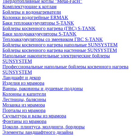
Твердотопливные котлы "Metal-FacH"
Комплектующие к котлам
Бойлеры и водонагреватели
Колонки водогрейные ERMAK
Баки теплоаккумуляторы S-TANK
Бойлеры косвенного нагрева (ГВС) S-TANK
Баки холодоаккумуляторы S-TANK
Теплоаккумуляторы со змеевиком ГВС S-TANK
Бойлеры косвенного нагрева напольные SUNSYSTEM
Бойлеры косвенного нагрева настенные SUNSYSTEM
Напольные накопительные электрические бойлеры
SUNSYSTEM
Профессиональные напольные бойлеры косвенного нагрева
SUNSYSTEM
Ландшафт и декор
Изделия из мрамора
Ванны, раковины и душевые поддоны
Колонны и капители
Лестницы, балясины
Мозаика из мрамора
Порталы из мрамора
Скульптура и вазы из мрамора
Фонтаны из мрамора
Цоколи, плинтуса, молдинги, бордюры
Элементы ландшафтного дизайна