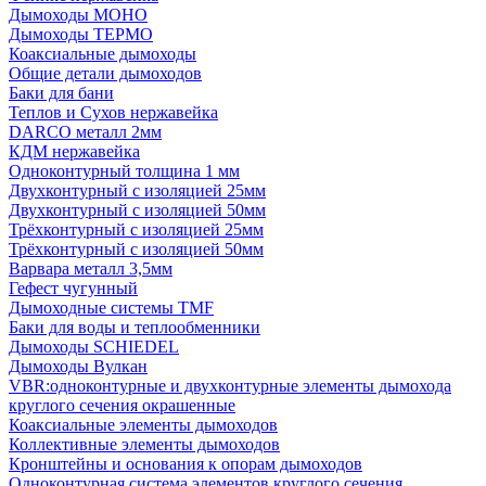
Дымоходы МОНО
Дымоходы ТЕРМО
Коаксиальные дымоходы
Общие детали дымоходов
Баки для бани
Теплов и Сухов нержавейка
DARCO металл 2мм
КДМ нержавейка
Одноконтурный толщина 1 мм
Двухконтурный с изоляцией 25мм
Двухконтурный с изоляцией 50мм
Трёхконтурный с изоляцией 25мм
Трёхконтурный с изоляцией 50мм
Варвара металл 3,5мм
Гефест чугунный
Дымоходные системы TMF
Баки для воды и теплообменники
Дымоходы SCHIEDEL
Дымоходы Вулкан
VBR:одноконтурные и двухконтурные элементы дымохода
круглого сечения окрашенные
Коаксиальные элементы дымоходов
Коллективные элементы дымоходов
Кронштейны и основания к опорам дымоходов
Одноконтурная система элементов круглого сечения