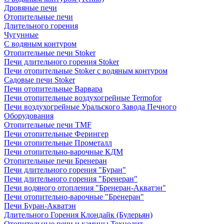
Дровяные печи
Отопительные печи
Длительного горения
Чугунные
C водяным контуром
Отопительные печи Stoker
Печи длительного горения Stoker
Печи отопительные Stoker с водяным контуром
Садовые печи Stoker
Печи отопительные Варвара
Печи отопительные воздухогрейные Termofor
Печи воздухогрейные Уральского Завода Печного
Оборудования
Отопительные печи TMF
Печи отопительные Ферингер
Печи отопительные Прометалл
Печи отопительно-варочные КДМ
Отопительные печи Бренеран
Печи длительного горения "Буран"
Печи длительного горения "Бренеран"
Печи водяного отопления "Бренеран-Акватэн"
Печи отопительно-варочные "Бренеран"
Печи Буран-Акватэн
Длительного Горения Клондайк (Булерьян)
Отопительные печи и камины Технолит