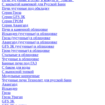
С закрытой каменкой для Русской Бани
Печи чугунные под обкладку
Серия Гроза
Серия GFS ЗК
Серия ГРОМ
Серия Авангард
Печи в каменной облицовке
Искандер (чугунные) в облицовке
Гроза (чугунные) в облицовке
Авангард (чугунные) в облицовке
GFS ЗК (чугунные) в облицовке
Гром (чугунные) в облицовке
Стальные в облицовке
Чугунные в облицовке
Банные печи под ГАЗ
С баком для воды
С выносной топкой
Модульные кирпичные
Чугунные печи Технолит для русской бани
Авангард
Искандер
Гроза
Гроза Ураган
GFS 3K