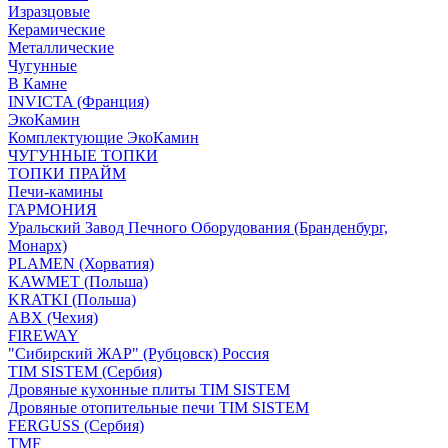
Изразцовые
Керамические
Металлические
Чугунные
В Камне
INVICTA (Франция)
ЭкоКамин
Комплектующие ЭкоКамин
ЧУГУННЫЕ ТОПКИ
ТОПКИ ПРАЙМ
Печи-камины
ГАРМОНИЯ
Уральский Завод Печного Оборудования (Бранденбург,
Монарх)
PLAMEN (Хорватия)
KAWMET (Польша)
KRATKI (Польша)
ABX (Чехия)
FIREWAY
"Сибирский ЖАР" (Рубцовск) Россия
TIM SISTEM (Сербия)
Дровяные кухонные плиты TIM SISTEM
Дровяные отопительные печи TIM SISTEM
FERGUSS (Сербия)
TMF