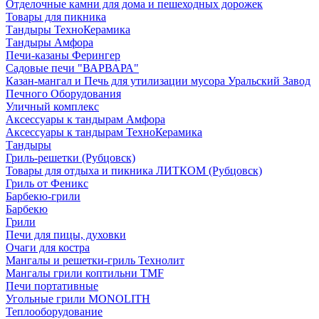
Отделочные камни для дома и пешеходных дорожек
Товары для пикника
Тандыры ТехноКерамика
Тандыры Амфора
Печи-казаны Ферингер
Садовые печи "ВАРВАРА"
Казан-мангал и Печь для утилизации мусора Уральский Завод
Печного Оборудования
Уличный комплекс
Аксессуары к тандырам Амфора
Аксессуары к тандырам ТехноКерамика
Тандыры
Гриль-решетки (Рубцовск)
Товары для отдыха и пикника ЛИТКОМ (Рубцовск)
Гриль от Феникс
Барбекю-грили
Барбекю
Грили
Печи для пицы, духовки
Очаги для костра
Мангалы и решетки-гриль Технолит
Мангалы грили коптильни TMF
Печи портативные
Угольные грили MONOLITH
Теплооборудование