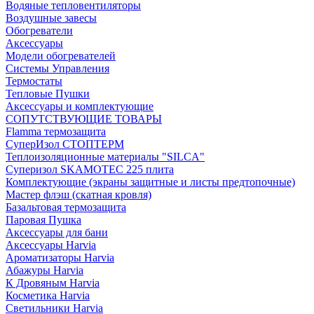
Водяные тепловентиляторы
Воздушные завесы
Обогреватели
Аксессуары
Модели обогревателей
Системы Управления
Термостаты
Тепловые Пушки
Аксессуары и комплектующие
СОПУТСТВУЮЩИЕ ТОВАРЫ
Flamma термозащита
СуперИзол СТОПТЕРМ
Теплоизоляционные материалы "SILCA"
Суперизол SKAMOTEC 225 плита
Комплектующие (экраны защитные и листы предтопочные)
Мастер флэш (скатная кровля)
Базальтовая термозащита
Паровая Пушка
Аксессуары для бани
Аксессуары Harvia
Ароматизаторы Harvia
Абажуры Harvia
К Дровяным Harvia
Косметика Harvia
Светильники Harvia