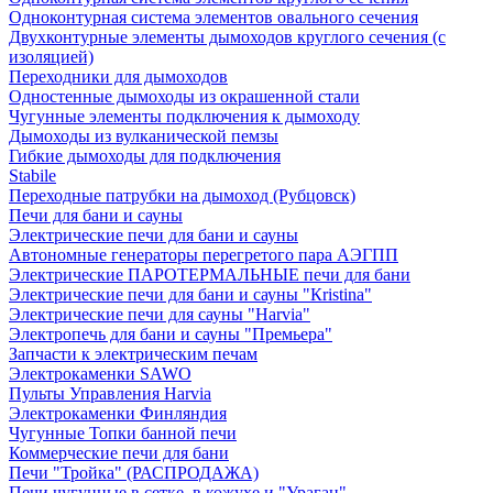
Одноконтурная система элементов овального сечения
Двухконтурные элементы дымоходов круглого сечения (с
изоляцией)
Переходники для дымоходов
Одностенные дымоходы из окрашенной стали
Чугунные элементы подключения к дымоходу
Дымоходы из вулканической пемзы
Гибкие дымоходы для подключения
Stabile
Переходные патрубки на дымоход (Рубцовск)
Печи для бани и сауны
Электрические печи для бани и сауны
Автономные генераторы перегретого пара АЭГПП
Электрические ПАРОТЕРМАЛЬНЫЕ печи для бани
Электрические печи для бани и сауны "Кristina"
Электрические печи для сауны "Harvia"
Электропечь для бани и сауны "Премьера"
Запчасти к электрическим печам
Электрокаменки SAWO
Пульты Управления Harvia
Электрокаменки Финляндия
Чугунные Топки банной печи
Коммерческие печи для бани
Печи "Тройка" (РАСПРОДАЖА)
Печи чугунные в сетке, в кожухе и "Ураган"