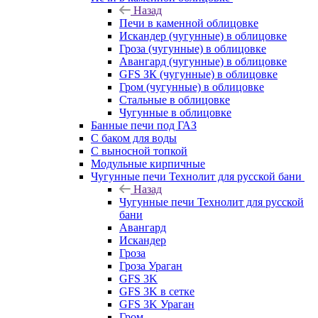
Назад
Печи в каменной облицовке
Искандер (чугунные) в облицовке
Гроза (чугунные) в облицовке
Авангард (чугунные) в облицовке
GFS ЗК (чугунные) в облицовке
Гром (чугунные) в облицовке
Стальные в облицовке
Чугунные в облицовке
Банные печи под ГАЗ
С баком для воды
С выносной топкой
Модульные кирпичные
Чугунные печи Технолит для русской бани
Назад
Чугунные печи Технолит для русской
бани
Авангард
Искандер
Гроза
Гроза Ураган
GFS 3K
GFS 3K в сетке
GFS 3K Ураган
Гром