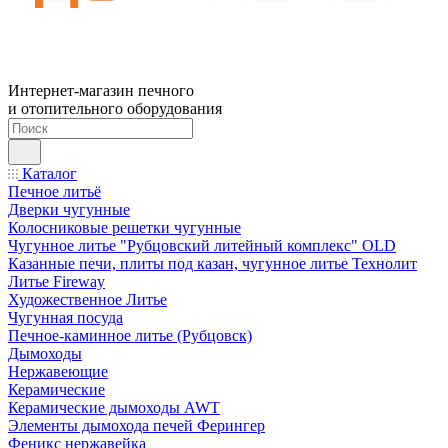
Интернет-магазин печного
и отопительного оборудования
Каталог
Печное литьё
Дверки чугунные
Колосниковые решетки чугунные
Чугунное литье "Рубцовский литейный комплекс" OLD
Казанные печи, плиты под казан, чугунное литье Технолит
Литье Fireway
Художественное Литье
Чугунная посуда
Печное-каминное литье (Рубцовск)
Дымоходы
Нержавеющие
Керамические
Керамические дымоходы AWT
Элементы дымохода печей Ферингер
Феникс нержавейка