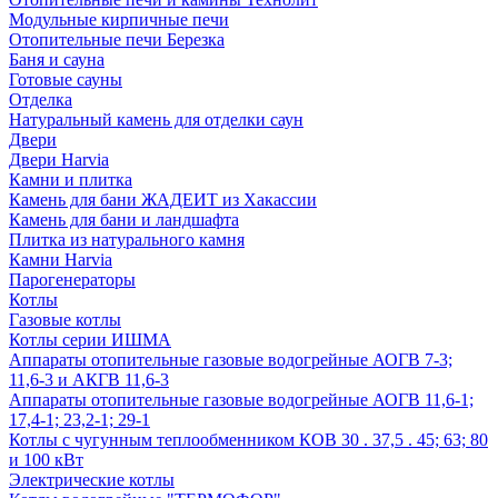
Модульные кирпичные печи
Отопительные печи Березка
Баня и сауна
Готовые сауны
Отделка
Натуральный камень для отделки саун
Двери
Двери Harvia
Камни и плитка
Камень для бани ЖАДЕИТ из Хакассии
Камень для бани и ландшафта
Плитка из натурального камня
Камни Harvia
Парогенераторы
Котлы
Газовые котлы
Котлы серии ИШМА
Аппараты отопительные газовые водогрейные АОГВ 7-3;
11,6-3 и АКГВ 11,6-3
Аппараты отопительные газовые водогрейные АОГВ 11,6-1;
17,4-1; 23,2-1; 29-1
Котлы с чугунным теплообменником КОВ 30 . 37,5 . 45; 63; 80
и 100 кВт
Электрические котлы