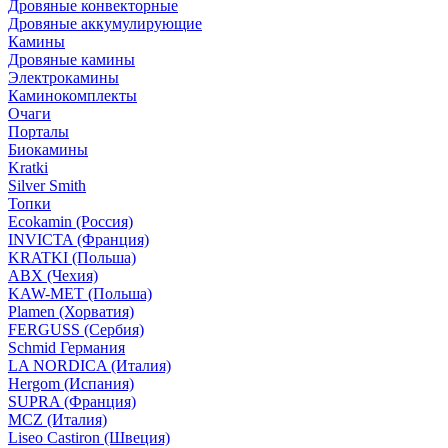
Дровяные конвекторные
Дровяные аккумулирующие
Камины
Дровяные камины
Электрокамины
Каминокомплекты
Очаги
Порталы
Биокамины
Kratki
Silver Smith
Топки
Ecokamin (Россия)
INVICTA (Франция)
KRATKI (Польша)
ABX (Чехия)
KAW-MET (Польша)
Plamen (Хорватия)
FERGUSS (Сербия)
Schmid Германия
LA NORDICA (Италия)
Hergom (Испания)
SUPRA (Франция)
MCZ (Италия)
Liseo Castiron (Швеция)