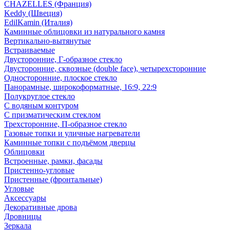
CHAZELLES (Франция)
Keddy (Швеция)
EdilKamin (Италия)
Каминные облицовки из натурального камня
Вертикально-вытянутые
Встраиваемые
Двусторонние, Г-образное стекло
Двусторонние, сквозные (double face), четырехсторонние
Односторонние, плоское стекло
Панорамные, широкоформатные, 16:9, 22:9
Полукруглое стекло
С водяным контуром
С призматическим стеклом
Трехсторонние, П-образное стекло
Газовые топки и уличные нагреватели
Каминные топки с подъёмом дверцы
Облицовки
Встроенные, рамки, фасады
Пристенно-угловые
Пристенные (фронтальные)
Угловые
Аксессуары
Декоративные дрова
Дровницы
Зеркала