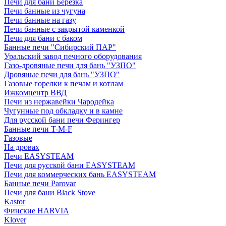
Печи для бани Березка
Печи банные из чугуна
Печи банные на газу
Печи банные с закрытой каменкой
Печи для бани с баком
Банные печи "Сибирский ПАР"
Уральский завод печного оборудования
Газо-дровяные печи для бань "УЗПО"
Дровяные печи для бань "УЗПО"
Газовые горелки к печам и котлам
Ижкомцентр ВВД
Печи из нержавейки Чародейка
Чугунные под обкладку и в камне
Для русской бани печи Ферингер
Банные печи T-M-F
Газовые
На дровах
Печи EASYSTEAM
Печи для русской бани EASYSTEAM
Печи для коммерческих бань EASYSTEAM
Банные печи Parovar
Печи для бани Black Stove
Kastor
Финские HARVIA
Klover