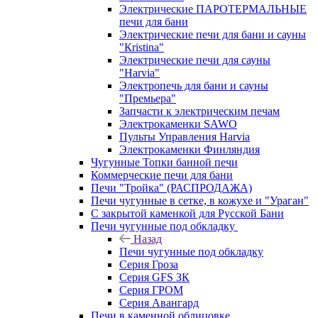
Электрические ПАРОТЕРМАЛЬНЫЕ
печи для бани
Электрические печи для бани и сауны
"Кristina"
Электрические печи для сауны
"Harvia"
Электропечь для бани и сауны
"Премьера"
Запчасти к электрическим печам
Электрокаменки SAWO
Пульты Управления Harvia
Электрокаменки Финляндия
Чугунные Топки банной печи
Коммерческие печи для бани
Печи "Тройка" (РАСПРОДАЖА)
Печи чугунные в сетке, в кожухе и "Ураган"
С закрытой каменкой для Русской Бани
Печи чугунные под обкладку
Назад
Печи чугунные под обкладку
Серия Гроза
Серия GFS ЗК
Серия ГРОМ
Серия Авангард
Печи в каменной облицовке