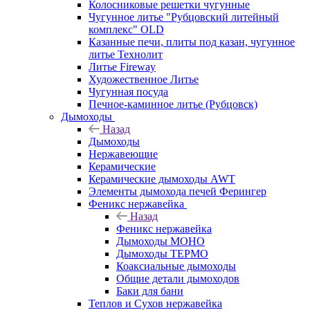
Колосниковые решетки чугунные
Чугунное литье "Рубцовский литейный
комплекс" OLD
Казанные печи, плиты под казан, чугунное
литье Технолит
Литье Fireway
Художественное Литье
Чугунная посуда
Печное-каминное литье (Рубцовск)
Дымоходы
Назад
Дымоходы
Нержавеющие
Керамические
Керамические дымоходы AWT
Элементы дымохода печей Ферингер
Феникс нержавейка
Назад
Феникс нержавейка
Дымоходы МОНО
Дымоходы ТЕРМО
Коаксиальные дымоходы
Общие детали дымоходов
Баки для бани
Теплов и Сухов нержавейка