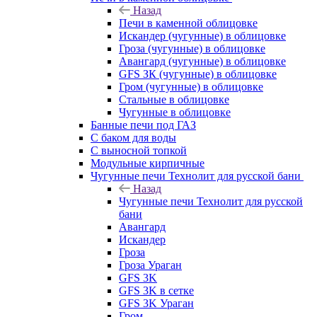
Назад
Печи в каменной облицовке
Искандер (чугунные) в облицовке
Гроза (чугунные) в облицовке
Авангард (чугунные) в облицовке
GFS ЗК (чугунные) в облицовке
Гром (чугунные) в облицовке
Стальные в облицовке
Чугунные в облицовке
Банные печи под ГАЗ
С баком для воды
С выносной топкой
Модульные кирпичные
Чугунные печи Технолит для русской бани
Назад
Чугунные печи Технолит для русской
бани
Авангард
Искандер
Гроза
Гроза Ураган
GFS 3K
GFS 3K в сетке
GFS 3K Ураган
Гром