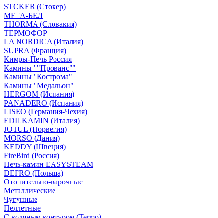
STOKER (Стокер)
МЕТА-БЕЛ
THORMA (Словакия)
ТЕРМОФОР
LA NORDICA (Италия)
SUPRA (Франция)
Кимры-Печь Россия
Камины ""Прованс""
Камины "Кострома"
Камины "Медальон"
HERGOM (Испания)
PANADERO (Испания)
LISEO (Германия-Чехия)
EDILKAMIN (Италия)
JOTUL (Норвегия)
MORSO (Дания)
KEDDY (Швеция)
FireBird (Россия)
Печь-камин EASYSTEAM
DEFRO (Польша)
Отопительно-варочные
Металлические
Чугунные
Пеллетные
С водяным контуром (Termo)