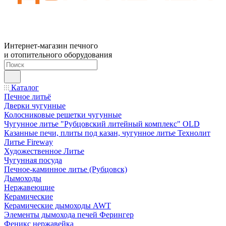
Интернет-магазин печного
и отопительного оборудования
Каталог
Печное литьё
Дверки чугунные
Колосниковые решетки чугунные
Чугунное литье "Рубцовский литейный комплекс" OLD
Казанные печи, плиты под казан, чугунное литье Технолит
Литье Fireway
Художественное Литье
Чугунная посуда
Печное-каминное литье (Рубцовск)
Дымоходы
Нержавеющие
Керамические
Керамические дымоходы AWT
Элементы дымохода печей Ферингер
Феникс нержавейка