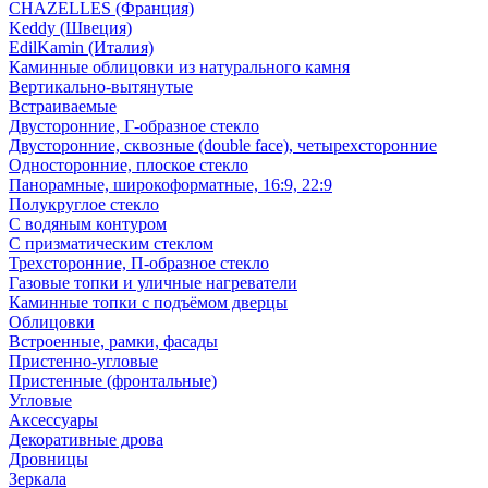
CHAZELLES (Франция)
Keddy (Швеция)
EdilKamin (Италия)
Каминные облицовки из натурального камня
Вертикально-вытянутые
Встраиваемые
Двусторонние, Г-образное стекло
Двусторонние, сквозные (double face), четырехсторонние
Односторонние, плоское стекло
Панорамные, широкоформатные, 16:9, 22:9
Полукруглое стекло
С водяным контуром
С призматическим стеклом
Трехсторонние, П-образное стекло
Газовые топки и уличные нагреватели
Каминные топки с подъёмом дверцы
Облицовки
Встроенные, рамки, фасады
Пристенно-угловые
Пристенные (фронтальные)
Угловые
Аксессуары
Декоративные дрова
Дровницы
Зеркала