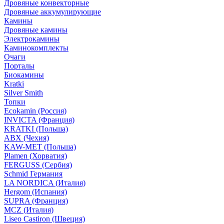
Дровяные конвекторные
Дровяные аккумулирующие
Камины
Дровяные камины
Электрокамины
Каминокомплекты
Очаги
Порталы
Биокамины
Kratki
Silver Smith
Топки
Ecokamin (Россия)
INVICTA (Франция)
KRATKI (Польша)
ABX (Чехия)
KAW-MET (Польша)
Plamen (Хорватия)
FERGUSS (Сербия)
Schmid Германия
LA NORDICA (Италия)
Hergom (Испания)
SUPRA (Франция)
MCZ (Италия)
Liseo Castiron (Швеция)