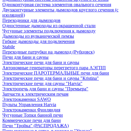
Одноконтурная система элементов овального сечения
Двухконтурные элементы дымоходов круглого сечения (с
изоляцией)
Переходники для дымоходов
Одностенные дымоходы из окрашенной стали
Чугунные элементы подключения к дымоходу
Дымоходы из вулканической пемзы
Гибкие дымоходы для подключения
Stabile
Переходные патрубки на дымоход (Рубцовск)
Печи для бани и сауны
Электрические печи для бани и сауны
Автономные генераторы перегретого пара АЭГПП
Электрические ПАРОТЕРМАЛЬНЫЕ печи для бани
Электрические печи для бани и сауны "Кristina"
Электрические печи для сауны "Harvia"
Электропечь для бани и сауны "Премьера"
Запчасти к электрическим печам
Электрокаменки SAWO
Пульты Управления Harvia
Электрокаменки Финляндия
Чугунные Топки банной печи
Коммерческие печи для бани
Печи "Тройка" (РАСПРОДАЖА)
Печи чугунные в сетке, в кожухе и "Ураган"