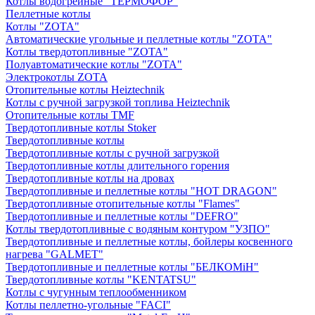
Котлы водогрейные "ТЕРМОФОР"
Пеллетные котлы
Котлы "ZOTA"
Автоматические угольные и пеллетные котлы "ZOTA"
Котлы твердотопливные "ZOTA"
Полуавтоматические котлы "ZOTA"
Электрокотлы ZOTA
Отопительные котлы Heiztechnik
Котлы с ручной загрузкой топлива Heiztechnik
Отопительные котлы TMF
Твердотопливные котлы Stoker
Твердотопливные котлы
Твердотопливные котлы с ручной загрузкой
Твердотопливные котлы длительного горения
Твердотопливные котлы на дровах
Твердотопливные и пеллетные котлы "HOT DRAGON"
Твердотопливные отопительные котлы "Flames"
Твердотопливные и пеллетные котлы "DEFRO"
Котлы твердотопливные с водяным контуром "УЗПО"
Твердотопливные и пеллетные котлы, бойлеры косвенного
нагрева "GALMET"
Твердотопливные и пеллетные котлы "БЕЛКОМiН"
Твердотопливные котлы "KENTATSU"
Котлы с чугунным теплообменником
Котлы пеллетно-угольные "FACI"