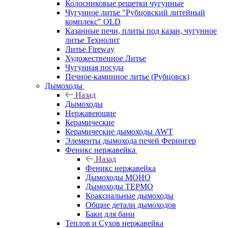
Колосниковые решетки чугунные
Чугунное литье "Рубцовский литейный
комплекс" OLD
Казанные печи, плиты под казан, чугунное
литье Технолит
Литье Fireway
Художественное Литье
Чугунная посуда
Печное-каминное литье (Рубцовск)
Дымоходы
Назад
Дымоходы
Нержавеющие
Керамические
Керамические дымоходы AWT
Элементы дымохода печей Ферингер
Феникс нержавейка
Назад
Феникс нержавейка
Дымоходы МОНО
Дымоходы ТЕРМО
Коаксиальные дымоходы
Общие детали дымоходов
Баки для бани
Теплов и Сухов нержавейка