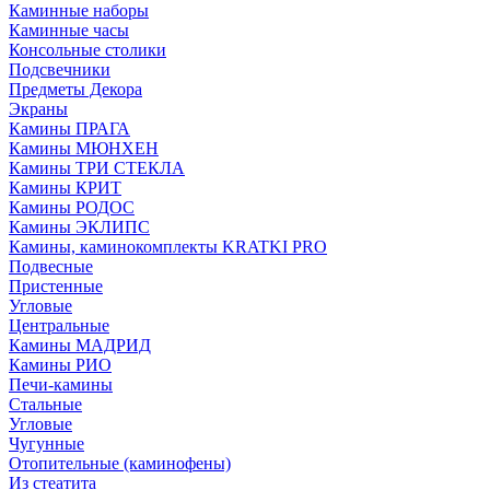
Каминные наборы
Каминные часы
Консольные столики
Подсвечники
Предметы Декора
Экраны
Камины ПРАГА
Камины МЮНХЕН
Камины ТРИ СТЕКЛА
Камины КРИТ
Камины РОДОС
Камины ЭКЛИПС
Камины, каминокомплекты KRATKI PRO
Подвесные
Пристенные
Угловые
Центральные
Камины МАДРИД
Камины РИО
Печи-камины
Стальные
Угловые
Чугунные
Отопительные (каминофены)
Из стеатита