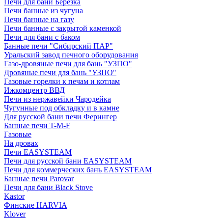
Печи для бани Березка
Печи банные из чугуна
Печи банные на газу
Печи банные с закрытой каменкой
Печи для бани с баком
Банные печи "Сибирский ПАР"
Уральский завод печного оборудования
Газо-дровяные печи для бань "УЗПО"
Дровяные печи для бань "УЗПО"
Газовые горелки к печам и котлам
Ижкомцентр ВВД
Печи из нержавейки Чародейка
Чугунные под обкладку и в камне
Для русской бани печи Ферингер
Банные печи T-M-F
Газовые
На дровах
Печи EASYSTEAM
Печи для русской бани EASYSTEAM
Печи для коммерческих бань EASYSTEAM
Банные печи Parovar
Печи для бани Black Stove
Kastor
Финские HARVIA
Klover