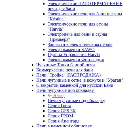
Электрические ПАРОТЕРМАЛЬНЫЕ
печи для бани
Электрические печи для бани и сауны
"Кristina"
Электрические печи для сауны
"Harvia"
Электропечь для бани и сауны
"Премьера"
Запчасти к электрическим печам
Электрокаменки SAWO
Пульты Управления Harvia
Электрокаменки Финляндия
Чугунные Топки банной печи
Коммерческие печи для бани
Печи "Тройка" (РАСПРОДАЖА)
Печи чугунные в сетке, в кожухе и "Ураган"
С закрытой каменкой для Русской Бани
Печи чугунные под обкладку
Назад
Печи чугунные под обкладку
Серия Гроза
Серия GFS ЗК
Серия ГРОМ
Серия Авангард
Печи в каменной облицовке