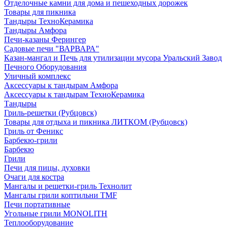
Отделочные камни для дома и пешеходных дорожек
Товары для пикника
Тандыры ТехноКерамика
Тандыры Амфора
Печи-казаны Ферингер
Садовые печи "ВАРВАРА"
Казан-мангал и Печь для утилизации мусора Уральский Завод
Печного Оборудования
Уличный комплекс
Аксессуары к тандырам Амфора
Аксессуары к тандырам ТехноКерамика
Тандыры
Гриль-решетки (Рубцовск)
Товары для отдыха и пикника ЛИТКОМ (Рубцовск)
Гриль от Феникс
Барбекю-грили
Барбекю
Грили
Печи для пицы, духовки
Очаги для костра
Мангалы и решетки-гриль Технолит
Мангалы грили коптильни TMF
Печи портативные
Угольные грили MONOLITH
Теплооборудование