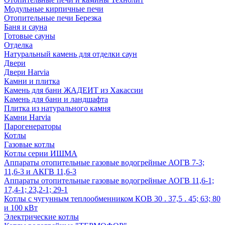
Модульные кирпичные печи
Отопительные печи Березка
Баня и сауна
Готовые сауны
Отделка
Натуральный камень для отделки саун
Двери
Двери Harvia
Камни и плитка
Камень для бани ЖАДЕИТ из Хакассии
Камень для бани и ландшафта
Плитка из натурального камня
Камни Harvia
Парогенераторы
Котлы
Газовые котлы
Котлы серии ИШМА
Аппараты отопительные газовые водогрейные АОГВ 7-3;
11,6-3 и АКГВ 11,6-3
Аппараты отопительные газовые водогрейные АОГВ 11,6-1;
17,4-1; 23,2-1; 29-1
Котлы с чугунным теплообменником КОВ 30 . 37,5 . 45; 63; 80
и 100 кВт
Электрические котлы