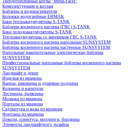
Твердотопливные котлы "Metal-FacH"
Комплектующие к котлам
Бойлеры и водонагреватели
Колонки водогрейные ERMAK
Баки теплоаккумуляторы S-TANK
Бойлеры косвенного нагрева (ГВС) S-TANK
Баки холодоаккумуляторы S-TANK
Теплоаккумуляторы со змеевиком ГВС S-TANK
Бойлеры косвенного нагрева напольные SUNSYSTEM
Бойлеры косвенного нагрева настенные SUNSYSTEM
Напольные накопительные электрические бойлеры
SUNSYSTEM
Профессиональные напольные бойлеры косвенного нагрева
SUNSYSTEM
Ландшафт и декор
Изделия из мрамора
Ванны, раковины и душевые поддоны
Колонны и капители
Лестницы, балясины
Мозаика из мрамора
Порталы из мрамора
Скульптура и вазы из мрамора
Фонтаны из мрамора
Цоколи, плинтуса, молдинги, бордюры
Элементы ландшафтного дизайна