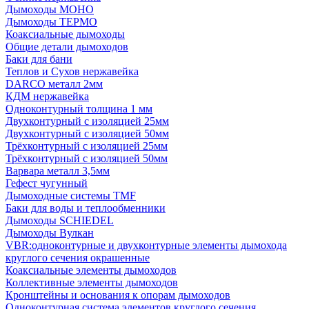
Дымоходы МОНО
Дымоходы ТЕРМО
Коаксиальные дымоходы
Общие детали дымоходов
Баки для бани
Теплов и Сухов нержавейка
DARCO металл 2мм
КДМ нержавейка
Одноконтурный толщина 1 мм
Двухконтурный с изоляцией 25мм
Двухконтурный с изоляцией 50мм
Трёхконтурный с изоляцией 25мм
Трёхконтурный с изоляцией 50мм
Варвара металл 3,5мм
Гефест чугунный
Дымоходные системы TMF
Баки для воды и теплообменники
Дымоходы SCHIEDEL
Дымоходы Вулкан
VBR:одноконтурные и двухконтурные элементы дымохода
круглого сечения окрашенные
Коаксиальные элементы дымоходов
Коллективные элементы дымоходов
Кронштейны и основания к опорам дымоходов
Одноконтурная система элементов круглого сечения