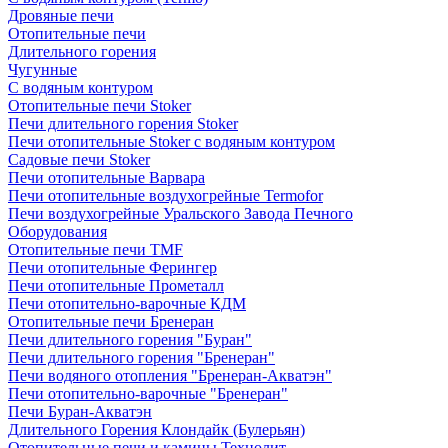
Дровяные печи
Отопительные печи
Длительного горения
Чугунные
C водяным контуром
Отопительные печи Stoker
Печи длительного горения Stoker
Печи отопительные Stoker с водяным контуром
Садовые печи Stoker
Печи отопительные Варвара
Печи отопительные воздухогрейные Termofor
Печи воздухогрейные Уральского Завода Печного
Оборудования
Отопительные печи TMF
Печи отопительные Ферингер
Печи отопительные Прометалл
Печи отопительно-варочные КДМ
Отопительные печи Бренеран
Печи длительного горения "Буран"
Печи длительного горения "Бренеран"
Печи водяного отопления "Бренеран-Акватэн"
Печи отопительно-варочные "Бренеран"
Печи Буран-Акватэн
Длительного Горения Клондайк (Булерьян)
Отопительные печи и камины Технолит