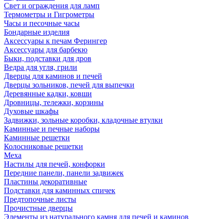
Свет и ограждения для ламп
Термометры и Гигрометры
Часы и песочные часы
Бондарные изделия
Аксессуары к печам Ферингер
Аксессуары для барбекю
Быки, подставки для дров
Ведра для угля, грили
Дверцы для каминов и печей
Дверцы зольников, печей для выпечки
Деревянные кадки, ковши
Дровницы, тележки, корзины
Духовые шкафы
Задвижки, зольные коробки, кладочные втулки
Каминные и печные наборы
Каминные решетки
Колосниковые решетки
Меха
Настилы для печей, конфорки
Передние панели, панели задвижек
Пластины декоративные
Подставки для каминных спичек
Предтопочные листы
Прочистные дверцы
Элементы из натурального камня для печей и каминов