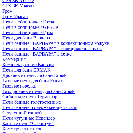
GFS 3K в сетке
GFS 3K Ураган
Гром
Гром Ураган
Печи в облицовке / Гроза
Печи в облицовке / GFS 3K
Печи в облицовке / Гром
Печи для бани Варвара
Печи банные "ВАРВАРА" в конвекционном кожухе
Печи банные "ВАРВАРА" в облицовке из камня
Печи банные "ВАРВАРА" в сетке
Коммерция
Комплектующие Варвара
Печи для бани ERMAK
Дровяные печи для бани Ermak
Газовые печи для бани Ermak
Газовые горелки
Газодровяные печи для бани Ermak
Сибирские печи Термофор
Печи банные толстостенные
Печи банные из нержавеющей стали
С чугунной топкой
Печи чугунные Искандер
Банные печи "Сабантуй"
Коммерческие печи