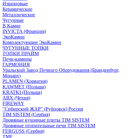
Изразцовые
Керамические
Металлические
Чугунные
В Камне
INVICTA (Франция)
ЭкоКамин
Комплектующие ЭкоКамин
ЧУГУННЫЕ ТОПКИ
ТОПКИ ПРАЙМ
Печи-камины
ГАРМОНИЯ
Уральский Завод Печного Оборудования (Бранденбург,
Монарх)
PLAMEN (Хорватия)
KAWMET (Польша)
KRATKI (Польша)
ABX (Чехия)
FIREWAY
"Сибирский ЖАР" (Рубцовск) Россия
TIM SISTEM (Сербия)
Дровяные кухонные плиты TIM SISTEM
Дровяные отопительные печи TIM SISTEM
FERGUSS (Сербия)
TMF