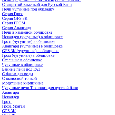
С закрытой каменкой для Русской Бани
Печи чугунные под обкладку
Серия Гроза
Серия GFS ЗК
Серия ГРОМ
Серия Авангард
Печи в каменной облицовке
Искандер (чугунные) в облицовке
Гроза (чугунные) в облицовке
Авангард (чугунные) в облицовке
GFS ЗК (чугунные) в облицовке
Гром (чугунные) в облицовке
Стальные в облицовке
Чугунные в облицовке
Банные печи под ГАЗ
С баком для воды
С выносной топкой
Модульные кирпичные
Чугунные печи Технолит для русской бани
Авангард
Искандер
Гроза
Гроза Ураган
GFS 3K