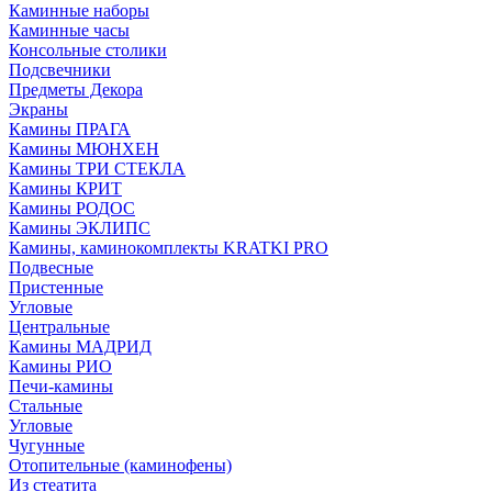
Каминные наборы
Каминные часы
Консольные столики
Подсвечники
Предметы Декора
Экраны
Камины ПРАГА
Камины МЮНХЕН
Камины ТРИ СТЕКЛА
Камины КРИТ
Камины РОДОС
Камины ЭКЛИПС
Камины, каминокомплекты KRATKI PRO
Подвесные
Пристенные
Угловые
Центральные
Камины МАДРИД
Камины РИО
Печи-камины
Стальные
Угловые
Чугунные
Отопительные (каминофены)
Из стеатита