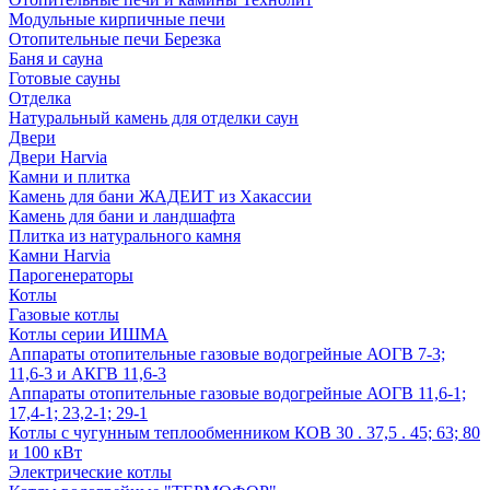
Модульные кирпичные печи
Отопительные печи Березка
Баня и сауна
Готовые сауны
Отделка
Натуральный камень для отделки саун
Двери
Двери Harvia
Камни и плитка
Камень для бани ЖАДЕИТ из Хакассии
Камень для бани и ландшафта
Плитка из натурального камня
Камни Harvia
Парогенераторы
Котлы
Газовые котлы
Котлы серии ИШМА
Аппараты отопительные газовые водогрейные АОГВ 7-3;
11,6-3 и АКГВ 11,6-3
Аппараты отопительные газовые водогрейные АОГВ 11,6-1;
17,4-1; 23,2-1; 29-1
Котлы с чугунным теплообменником КОВ 30 . 37,5 . 45; 63; 80
и 100 кВт
Электрические котлы