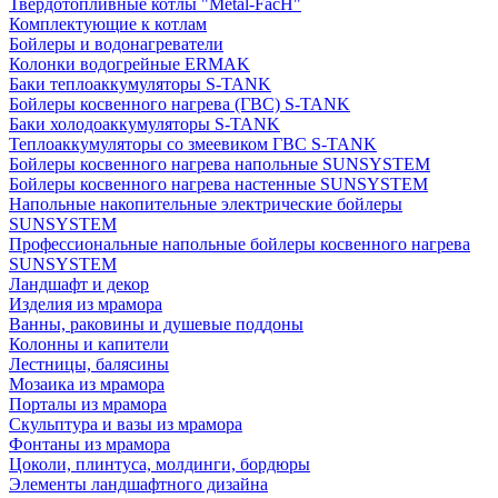
Твердотопливные котлы "Metal-FacH"
Комплектующие к котлам
Бойлеры и водонагреватели
Колонки водогрейные ERMAK
Баки теплоаккумуляторы S-TANK
Бойлеры косвенного нагрева (ГВС) S-TANK
Баки холодоаккумуляторы S-TANK
Теплоаккумуляторы со змеевиком ГВС S-TANK
Бойлеры косвенного нагрева напольные SUNSYSTEM
Бойлеры косвенного нагрева настенные SUNSYSTEM
Напольные накопительные электрические бойлеры
SUNSYSTEM
Профессиональные напольные бойлеры косвенного нагрева
SUNSYSTEM
Ландшафт и декор
Изделия из мрамора
Ванны, раковины и душевые поддоны
Колонны и капители
Лестницы, балясины
Мозаика из мрамора
Порталы из мрамора
Скульптура и вазы из мрамора
Фонтаны из мрамора
Цоколи, плинтуса, молдинги, бордюры
Элементы ландшафтного дизайна