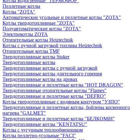
Котлы водогрейные "ТЕРМОФОР"
Пеллетные котлы
Котлы "ZOTA"
Автоматические угольные и пеллетные котлы "ZOTA"
Котлы твердотопливные "ZOTA"
Полуавтоматические котлы "ZOTA"
Электрокотлы ZOTA
Отопительные котлы Heiztechnik
Котлы с ручной загрузкой топлива Heiztechnik
Отопительные котлы TMF
Твердотопливные котлы Stoker
Твердотопливные котлы
Твердотопливные котлы с ручной загрузкой
Твердотопливные котлы длительного горения
Твердотопливные котлы на дровах
Твердотопливные и пеллетные котлы "HOT DRAGON"
Твердотопливные отопительные котлы "Flames"
Твердотопливные и пеллетные котлы "DEFRO"
Котлы твердотопливные с водяным контуром "УЗПО"
Твердотопливные и пеллетные котлы, бойлеры косвенного
нагрева "GALMET"
Твердотопливные и пеллетные котлы "БЕЛКОМiН"
Твердотопливные котлы "KENTATSU"
Котлы с чугунным теплообменником
Котлы пеллетно-угольные "FACI"