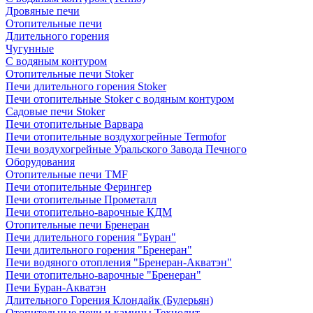
Дровяные печи
Отопительные печи
Длительного горения
Чугунные
C водяным контуром
Отопительные печи Stoker
Печи длительного горения Stoker
Печи отопительные Stoker с водяным контуром
Садовые печи Stoker
Печи отопительные Варвара
Печи отопительные воздухогрейные Termofor
Печи воздухогрейные Уральского Завода Печного
Оборудования
Отопительные печи TMF
Печи отопительные Ферингер
Печи отопительные Прометалл
Печи отопительно-варочные КДМ
Отопительные печи Бренеран
Печи длительного горения "Буран"
Печи длительного горения "Бренеран"
Печи водяного отопления "Бренеран-Акватэн"
Печи отопительно-варочные "Бренеран"
Печи Буран-Акватэн
Длительного Горения Клондайк (Булерьян)
Отопительные печи и камины Технолит