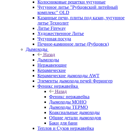
Колосниковые решетки чугунные
Чугунное литье "Рубцовский литейный
комплекс" OLD
Казанные печи, плиты под казан, чугунное
литье Технолит
Литье Fireway
Художественное Литье
Чугунная посуда
Печное-каминное литье (Рубцовск)
Дымоходы
Назад
Дымоходы
Нержавеющие
Керамические
Керамические дымоходы AWT
Элементы дымохода печей Ферингер
Феникс нержавейка
Назад
Феникс нержавейка
Дымоходы МОНО
Дымоходы ТЕРМО
Коаксиальные дымоходы
Общие детали дымоходов
Баки для бани
Теплов и Сухов нержавейка