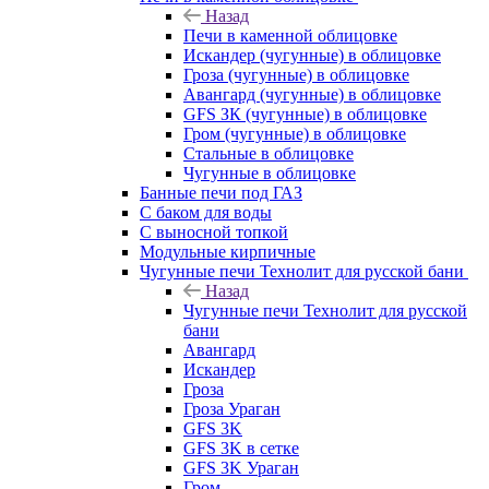
Назад
Печи в каменной облицовке
Искандер (чугунные) в облицовке
Гроза (чугунные) в облицовке
Авангард (чугунные) в облицовке
GFS ЗК (чугунные) в облицовке
Гром (чугунные) в облицовке
Стальные в облицовке
Чугунные в облицовке
Банные печи под ГАЗ
С баком для воды
С выносной топкой
Модульные кирпичные
Чугунные печи Технолит для русской бани
Назад
Чугунные печи Технолит для русской
бани
Авангард
Искандер
Гроза
Гроза Ураган
GFS 3K
GFS 3K в сетке
GFS 3K Ураган
Гром