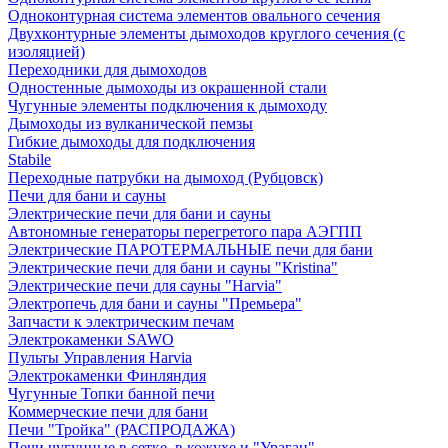
Одноконтурная система элементов овального сечения
Двухконтурные элементы дымоходов круглого сечения (с
изоляцией)
Переходники для дымоходов
Одностенные дымоходы из окрашенной стали
Чугунные элементы подключения к дымоходу
Дымоходы из вулканической пемзы
Гибкие дымоходы для подключения
Stabile
Переходные патрубки на дымоход (Рубцовск)
Печи для бани и сауны
Электрические печи для бани и сауны
Автономные генераторы перегретого пара АЭГПП
Электрические ПАРОТЕРМАЛЬНЫЕ печи для бани
Электрические печи для бани и сауны "Кristina"
Электрические печи для сауны "Harvia"
Электропечь для бани и сауны "Премьера"
Запчасти к электрическим печам
Электрокаменки SAWO
Пульты Управления Harvia
Электрокаменки Финляндия
Чугунные Топки банной печи
Коммерческие печи для бани
Печи "Тройка" (РАСПРОДАЖА)
Печи чугунные в сетке, в кожухе и "Ураган"