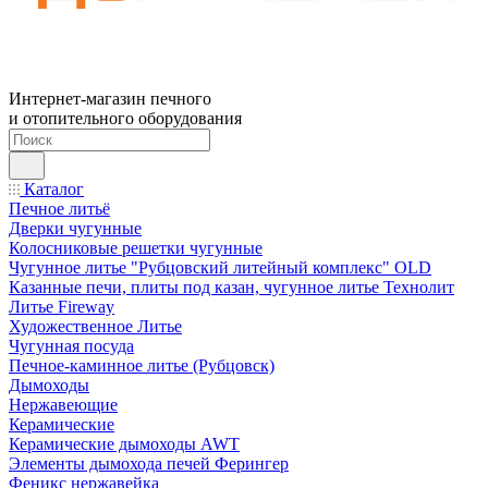
Интернет-магазин печного
и отопительного оборудования
Каталог
Печное литьё
Дверки чугунные
Колосниковые решетки чугунные
Чугунное литье "Рубцовский литейный комплекс" OLD
Казанные печи, плиты под казан, чугунное литье Технолит
Литье Fireway
Художественное Литье
Чугунная посуда
Печное-каминное литье (Рубцовск)
Дымоходы
Нержавеющие
Керамические
Керамические дымоходы AWT
Элементы дымохода печей Ферингер
Феникс нержавейка