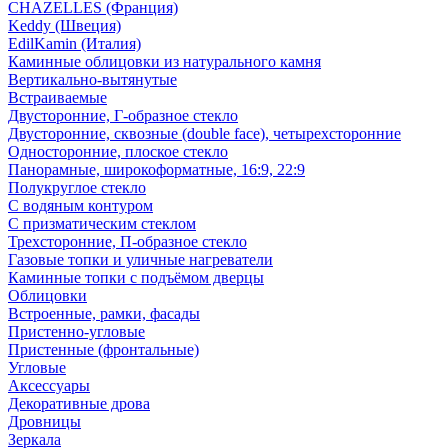
CHAZELLES (Франция)
Keddy (Швеция)
EdilKamin (Италия)
Каминные облицовки из натурального камня
Вертикально-вытянутые
Встраиваемые
Двусторонние, Г-образное стекло
Двусторонние, сквозные (double face), четырехсторонние
Односторонние, плоское стекло
Панорамные, широкоформатные, 16:9, 22:9
Полукруглое стекло
С водяным контуром
С призматическим стеклом
Трехсторонние, П-образное стекло
Газовые топки и уличные нагреватели
Каминные топки с подъёмом дверцы
Облицовки
Встроенные, рамки, фасады
Пристенно-угловые
Пристенные (фронтальные)
Угловые
Аксессуары
Декоративные дрова
Дровницы
Зеркала