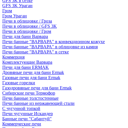
GFS 3K в сетке
GFS 3K Ураган
Гром
Гром Ураган
Печи в облицовке / Гроза
Печи в облицовке / GFS 3K
Печи в облицовке / Гром
Печи для бани Варвара
Печи банные "ВАРВАРА" в конвекционном кожухе
Печи банные "ВАРВАРА" в облицовке из камня
Печи банные "ВАРВАРА" в сетке
Коммерция
Комплектующие Варвара
Печи для бани ERMAK
Дровяные печи для бани Ermak
Газовые печи для бани Ermak
Газовые горелки
Газодровяные печи для бани Ermak
Сибирские печи Термофор
Печи банные толстостенные
Печи банные из нержавеющей стали
С чугунной топкой
Печи чугунные Искандер
Банные печи "Сабантуй"
Коммерческие печи