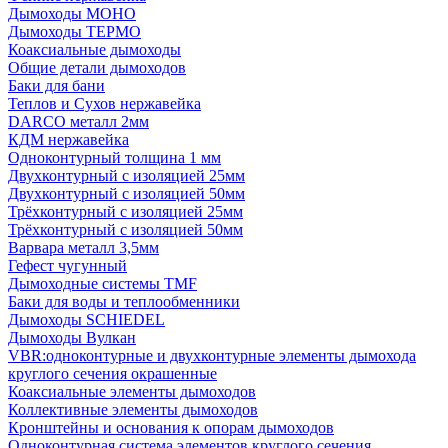
Дымоходы МОНО
Дымоходы ТЕРМО
Коаксиальные дымоходы
Общие детали дымоходов
Баки для бани
Теплов и Сухов нержавейка
DARCO металл 2мм
КДМ нержавейка
Одноконтурный толщина 1 мм
Двухконтурный с изоляцией 25мм
Двухконтурный с изоляцией 50мм
Трёхконтурный с изоляцией 25мм
Трёхконтурный с изоляцией 50мм
Варвара металл 3,5мм
Гефест чугунный
Дымоходные системы TMF
Баки для воды и теплообменники
Дымоходы SCHIEDEL
Дымоходы Вулкан
VBR:одноконтурные и двухконтурные элементы дымохода
круглого сечения окрашенные
Коаксиальные элементы дымоходов
Коллективные элементы дымоходов
Кронштейны и основания к опорам дымоходов
Одноконтурная система элементов круглого сечения