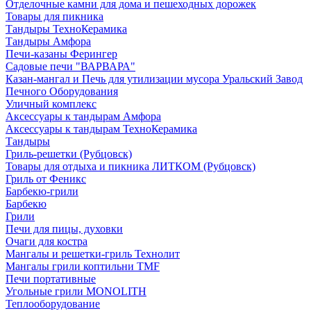
Отделочные камни для дома и пешеходных дорожек
Товары для пикника
Тандыры ТехноКерамика
Тандыры Амфора
Печи-казаны Ферингер
Садовые печи "ВАРВАРА"
Казан-мангал и Печь для утилизации мусора Уральский Завод
Печного Оборудования
Уличный комплекс
Аксессуары к тандырам Амфора
Аксессуары к тандырам ТехноКерамика
Тандыры
Гриль-решетки (Рубцовск)
Товары для отдыха и пикника ЛИТКОМ (Рубцовск)
Гриль от Феникс
Барбекю-грили
Барбекю
Грили
Печи для пицы, духовки
Очаги для костра
Мангалы и решетки-гриль Технолит
Мангалы грили коптильни TMF
Печи портативные
Угольные грили MONOLITH
Теплооборудование