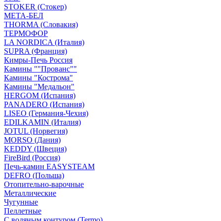
STOKER (Стокер)
МЕТА-БЕЛ
THORMA (Словакия)
ТЕРМОФОР
LA NORDICA (Италия)
SUPRA (Франция)
Кимры-Печь Россия
Камины ""Прованс""
Камины "Кострома"
Камины "Медальон"
HERGOM (Испания)
PANADERO (Испания)
LISEO (Германия-Чехия)
EDILKAMIN (Италия)
JOTUL (Норвегия)
MORSO (Дания)
KEDDY (Швеция)
FireBird (Россия)
Печь-камин EASYSTEAM
DEFRO (Польша)
Отопительно-варочные
Металлические
Чугунные
Пеллетные
С водяным контуром (Termo)