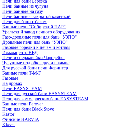
Печи для бани Березка
Печи банные из чугуна
Печи банные на газу
Печи банные с закрытой каменкой
Печи для бани с баком
Банные печи "Сибирский ПАР"
Уральский завод печного оборудования
Газо-дровяные печи для бань "УЗПО"
Дровяные печи для бань "УЗПО"
Газовые горелки к печам и котлам
Ижкомцентр ВВД
Печи из нержавейки Чародейка
Чугунные под обкладку и в камне
Для русской бани печи Ферингер
Банные печи T-M-F
Газовые
На дровах
Печи EASYSTEAM
Печи для русской бани EASYSTEAM
Печи для коммерческих бань EASYSTEAM
Банные печи Parovar
Печи для бани Black Stove
Kastor
Финские HARVIA
Klover