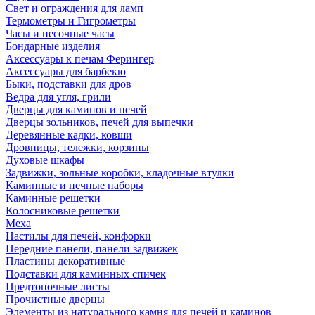
Свет и ограждения для ламп
Термометры и Гигрометры
Часы и песочные часы
Бондарные изделия
Аксессуары к печам Ферингер
Аксессуары для барбекю
Быки, подставки для дров
Ведра для угля, грили
Дверцы для каминов и печей
Дверцы зольников, печей для выпечки
Деревянные кадки, ковши
Дровницы, тележки, корзины
Духовые шкафы
Задвижки, зольные коробки, кладочные втулки
Каминные и печные наборы
Каминные решетки
Колосниковые решетки
Меха
Настилы для печей, конфорки
Передние панели, панели задвижек
Пластины декоративные
Подставки для каминных спичек
Предтопочные листы
Прочистные дверцы
Элементы из натурального камня для печей и каминов