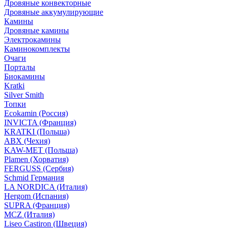
Дровяные конвекторные
Дровяные аккумулирующие
Камины
Дровяные камины
Электрокамины
Каминокомплекты
Очаги
Порталы
Биокамины
Kratki
Silver Smith
Топки
Ecokamin (Россия)
INVICTA (Франция)
KRATKI (Польша)
ABX (Чехия)
KAW-MET (Польша)
Plamen (Хорватия)
FERGUSS (Сербия)
Schmid Германия
LA NORDICA (Италия)
Hergom (Испания)
SUPRA (Франция)
MCZ (Италия)
Liseo Castiron (Швеция)