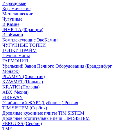
Изразцовые
Керамические
Металлические
Чугунные
В Камне
INVICTA (Франция)
ЭкоКамин
Комплектующие ЭкоКамин
ЧУГУННЫЕ ТОПКИ
ТОПКИ ПРАЙМ
Печи-камины
ГАРМОНИЯ
Уральский Завод Печного Оборудования (Бранденбург,
Монарх)
PLAMEN (Хорватия)
KAWMET (Польша)
KRATKI (Польша)
ABX (Чехия)
FIREWAY
"Сибирский ЖАР" (Рубцовск) Россия
TIM SISTEM (Сербия)
Дровяные кухонные плиты TIM SISTEM
Дровяные отопительные печи TIM SISTEM
FERGUSS (Сербия)
TMF