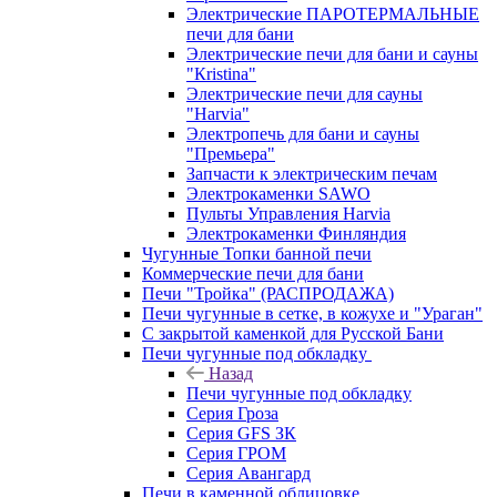
Электрические ПАРОТЕРМАЛЬНЫЕ
печи для бани
Электрические печи для бани и сауны
"Кristina"
Электрические печи для сауны
"Harvia"
Электропечь для бани и сауны
"Премьера"
Запчасти к электрическим печам
Электрокаменки SAWO
Пульты Управления Harvia
Электрокаменки Финляндия
Чугунные Топки банной печи
Коммерческие печи для бани
Печи "Тройка" (РАСПРОДАЖА)
Печи чугунные в сетке, в кожухе и "Ураган"
С закрытой каменкой для Русской Бани
Печи чугунные под обкладку
Назад
Печи чугунные под обкладку
Серия Гроза
Серия GFS ЗК
Серия ГРОМ
Серия Авангард
Печи в каменной облицовке