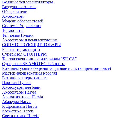
Водяные тепловентиляторы
Воздушные завесы
Обогреватели
Аксессуары
Модели обогревателей
Системы Управления
Термостаты
Тепловые Пушки
Аксессуары и комплектующие
СОПУТСТВУЮЩИЕ ТОВАРЫ
Flamma термозащита
СуперИзол СТОПТЕРМ
Теплоизоляционные материалы "SILCA"
Суперизол SKAMOTEC 225 плита
Комплектующие (экраны защитные и листы предтопочные)
Мастер флэш (скатная кровля)
Базальтовая термозащита
Паровая Пушка
Аксессуары для бани
Аксессуары Harvia
Ароматизаторы Harvia
Абажуры Harvia
К Дровяным Harvia
Косметика Harvia
Светильники Harvia