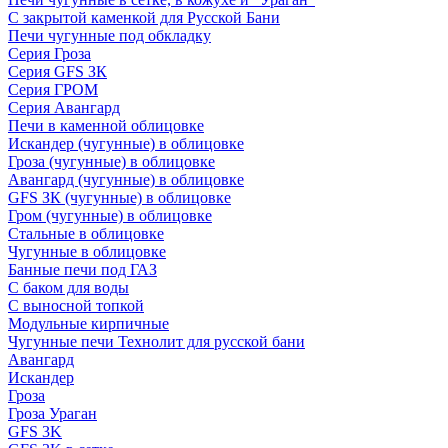
С закрытой каменкой для Русской Бани
Печи чугунные под обкладку
Серия Гроза
Серия GFS ЗК
Серия ГРОМ
Серия Авангард
Печи в каменной облицовке
Искандер (чугунные) в облицовке
Гроза (чугунные) в облицовке
Авангард (чугунные) в облицовке
GFS ЗК (чугунные) в облицовке
Гром (чугунные) в облицовке
Стальные в облицовке
Чугунные в облицовке
Банные печи под ГАЗ
С баком для воды
С выносной топкой
Модульные кирпичные
Чугунные печи Технолит для русской бани
Авангард
Искандер
Гроза
Гроза Ураган
GFS 3K