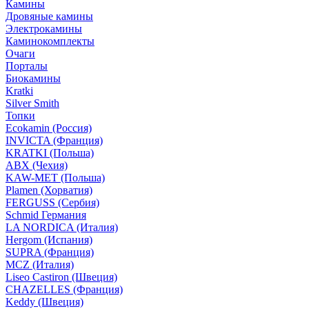
Камины
Дровяные камины
Электрокамины
Каминокомплекты
Очаги
Порталы
Биокамины
Kratki
Silver Smith
Топки
Ecokamin (Россия)
INVICTA (Франция)
KRATKI (Польша)
ABX (Чехия)
KAW-MET (Польша)
Plamen (Хорватия)
FERGUSS (Сербия)
Schmid Германия
LA NORDICA (Италия)
Hergom (Испания)
SUPRA (Франция)
MCZ (Италия)
Liseo Castiron (Швеция)
CHAZELLES (Франция)
Keddy (Швеция)