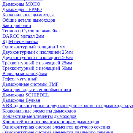
Дымоходы МОНО
Дымоходы ТЕРМО
Коаксиальные дымоходы
Общие детали дымоходов
Баки для бани
Теплов и Сухов нержавейка
DARCO металл 2мм
КДМ нержавейка
Одноконтурный толщина 1 мм
Двухконтурный с изоляцией 25мм
Двухконтурный с изоляцией 50мм
Трёхконтурный с изоляцией 25мм
Трёхконтурный с изоляцией 50мм
Варвара металл 3,5мм
Гефест чугунный
Дымоходные системы TMF
Баки для воды и теплообменники
Дымоходы SCHIEDEL
Дымоходы Вулкан
VBR:одноконтурные и двухконтурные элементы дымохода кру
Коаксиальные элементы дымоходов
Коллективные элементы дымоходов
Кронштейны и основания к опорам дымоходов
Одноконтурная система элементов круглого сечения
Одноконтурная система элементов овального сечения