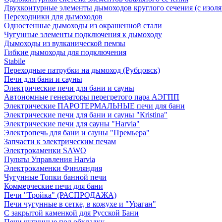
Двухконтурные элементы дымоходов круглого сечения (с изол
Переходники для дымоходов
Одностенные дымоходы из окрашенной стали
Чугунные элементы подключения к дымоходу
Дымоходы из вулканической пемзы
Гибкие дымоходы для подключения
Stabile
Переходные патрубки на дымоход (Рубцовск)
Печи для бани и сауны
Электрические печи для бани и сауны
Автономные генераторы перегретого пара АЭГПП
Электрические ПАРОТЕРМАЛЬНЫЕ печи для бани
Электрические печи для бани и сауны "Кristina"
Электрические печи для сауны "Harvia"
Электропечь для бани и сауны "Премьера"
Запчасти к электрическим печам
Электрокаменки SAWO
Пульты Управления Harvia
Электрокаменки Финляндия
Чугунные Топки банной печи
Коммерческие печи для бани
Печи "Тройка" (РАСПРОДАЖА)
Печи чугунные в сетке, в кожухе и "Ураган"
С закрытой каменкой для Русской Бани
Печи чугунные под обкладку