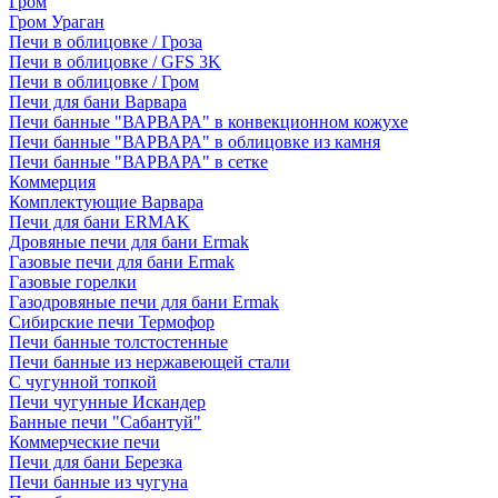
Гром
Гром Ураган
Печи в облицовке / Гроза
Печи в облицовке / GFS 3K
Печи в облицовке / Гром
Печи для бани Варвара
Печи банные "ВАРВАРА" в конвекционном кожухе
Печи банные "ВАРВАРА" в облицовке из камня
Печи банные "ВАРВАРА" в сетке
Коммерция
Комплектующие Варвара
Печи для бани ERMAK
Дровяные печи для бани Ermak
Газовые печи для бани Ermak
Газовые горелки
Газодровяные печи для бани Ermak
Сибирские печи Термофор
Печи банные толстостенные
Печи банные из нержавеющей стали
С чугунной топкой
Печи чугунные Искандер
Банные печи "Сабантуй"
Коммерческие печи
Печи для бани Березка
Печи банные из чугуна