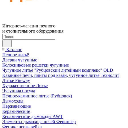
Интернет-магазин печного
и отопительного оборудования
Каталог
Печное литьё
Дверки чугунные
Колосниковые решетки чугунные
Чугунное литье "Рубцовский литейный комплекс" OLD
Казанные печи, плиты под казан, чугунное литье Технолит
Литье Fireway
Художественное Литье
Чугунная посуда
Печное-каминное литье (Рубцовск)
Дымоходы
Нержавеющие
Керамические
Керамические дымоходы AWT
Элементы дымохода печей Ферингер
Феникс нержавейка