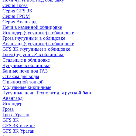
Серия Гроза
Серия GFS ЗК
Серия ГРОМ
Серия Авангард
Печи в каменной облицовке
Искандер (чугунные) в облицовке
Гроза (чугунные) в облицовке
Авангард (чугунные) в облицовке
GFS ЗК (чугунные) в облицовке
Гром (чугунные) в облицовке
Стальные в облицовке
Чугунные в облицовке
Банные печи под ГАЗ
С баком для воды
С выносной топкой
Модульные кирпичные
Чугунные печи Технолит для русской бани
Авангард
Искандер
Гроза
Гроза Ураган
GFS 3K
GFS 3K в сетке
GFS 3K Ураган