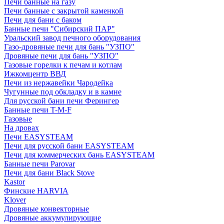
Печи банные на газу
Печи банные с закрытой каменкой
Печи для бани с баком
Банные печи "Сибирский ПАР"
Уральский завод печного оборудования
Газо-дровяные печи для бань "УЗПО"
Дровяные печи для бань "УЗПО"
Газовые горелки к печам и котлам
Ижкомцентр ВВД
Печи из нержавейки Чародейка
Чугунные под обкладку и в камне
Для русской бани печи Ферингер
Банные печи T-M-F
Газовые
На дровах
Печи EASYSTEAM
Печи для русской бани EASYSTEAM
Печи для коммерческих бань EASYSTEAM
Банные печи Parovar
Печи для бани Black Stove
Kastor
Финские HARVIA
Klover
Дровяные конвекторные
Дровяные аккумулирующие