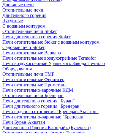
Дровяные печи
Отопительные печи
Длительного горения
Чугунные
C водяным контуром
Отопительные печи Stoker
Печи длительного горения Stoker
Печи отопительные Stoker с водяным контуром
Садовые печи Stoker
Печи отопительные Варвара
Печи отопительные воздухогрейные Termofor
Печи воздухогрейные Уральского Завода Печного
Оборудования
Отопительные печи TMF
Печи отопительные Ферингер
Печи отопительные Прометалл
Печи отопительно-варочные КДМ
Отопительные печи Бренеран
Печи длительного горения "Буран"
Печи длительного горения "Бренеран"
Печи водяного отопления "Бренеран-Акватэн"
Печи отопительно-варочные "Бренеран"
Печи Буран-Акватэн
Длительного Горения Клондайк (Булерьян)
Отопительные печи и камины Технолит