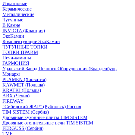
Изразцовые
Керамические
Металлические
Чугунные
В Камне
INVICTA (Франция)
ЭкоКамин
Комплектующие ЭкоКамин
ЧУГУННЫЕ ТОПКИ
ТОПКИ ПРАЙМ
Печи-камины
ГАРМОНИЯ
Уральский Завод Печного Оборудования (Бранденбург,
Монарх)
PLAMEN (Хорватия)
KAWMET (Польша)
KRATKI (Польша)
ABX (Чехия)
FIREWAY
"Сибирский ЖАР" (Рубцовск) Россия
TIM SISTEM (Сербия)
Дровяные кухонные плиты TIM SISTEM
Дровяные отопительные печи TIM SISTEM
FERGUSS (Сербия)
TMF