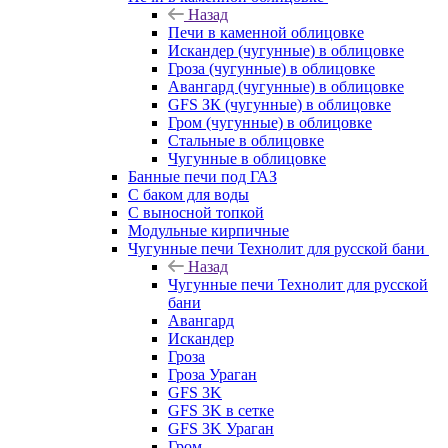
Назад
Печи в каменной облицовке
Искандер (чугунные) в облицовке
Гроза (чугунные) в облицовке
Авангард (чугунные) в облицовке
GFS ЗК (чугунные) в облицовке
Гром (чугунные) в облицовке
Стальные в облицовке
Чугунные в облицовке
Банные печи под ГАЗ
С баком для воды
С выносной топкой
Модульные кирпичные
Чугунные печи Технолит для русской бани
Назад
Чугунные печи Технолит для русской
бани
Авангард
Искандер
Гроза
Гроза Ураган
GFS 3K
GFS 3K в сетке
GFS 3K Ураган
Гром