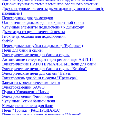
Одноконтурная система элементов овального сечения
Двухконтурные элементы дымоходов круглого сечения (с
изоляцией)
Переходники для дымоходов
Одностенные дымоходы из окрашенной стали
Чугунные элементы подключения к дымоходу
Дымоходы из вулканической пемзы
Гибкие дымоходы для подключения
Stabile
Переходные патрубки на дымоход (Рубцовск)
Печи для бани и сауны
Электрические печи для бани и сауны
Автономные генераторы перегретого пара АЭГПП
Электрические ПАРОТЕРМАЛЬНЫЕ печи для бани
Электрические печи для бани и сауны "Кristina"
Электрические печи для сауны "Harvia"
Электропечь для бани и сауны "Премьера"
Запчасти к электрическим печам
Электрокаменки SAWO
Пульты Управления Harvia
Электрокаменки Финляндия
Чугунные Топки банной печи
Коммерческие печи для бани
Печи "Тройка" (РАСПРОДАЖА)
Печи чугунные в сетке, в кожухе и "Ураган"