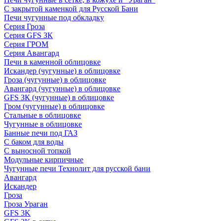
С закрытой каменкой для Русской Бани
Печи чугунные под обкладку
Серия Гроза
Серия GFS ЗК
Серия ГРОМ
Серия Авангард
Печи в каменной облицовке
Искандер (чугунные) в облицовке
Гроза (чугунные) в облицовке
Авангард (чугунные) в облицовке
GFS ЗК (чугунные) в облицовке
Гром (чугунные) в облицовке
Стальные в облицовке
Чугунные в облицовке
Банные печи под ГАЗ
С баком для воды
С выносной топкой
Модульные кирпичные
Чугунные печи Технолит для русской бани
Авангард
Искандер
Гроза
Гроза Ураган
GFS 3K