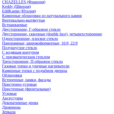
CHAZELLES (Франция)
Keddy (Швеция)
EdilKamin (Италия)
Каминные облицовки из натурального камня
Вертикально-вытянутые
Встраиваемые
Двусторонние, Г-образное стекло
Двусторонние, сквозные (double face), четырехсторонние
Односторонние, плоское стекло
Панорамные, широкоформатные, 16:9, 22:9
Полукруглое стекло
С водяным контуром
С призматическим стеклом
Трехсторонние, П-образное стекло
Газовые топки и уличные нагреватели
Каминные топки с подъёмом дверцы
Облицовки
Встроенные, рамки, фасады
Пристенно-угловые
Пристенные (фронтальные)
Угловые
Аксессуары
Декоративные дрова
Дровницы
Зеркала