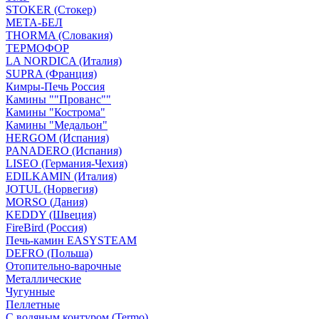
STOKER (Стокер)
МЕТА-БЕЛ
THORMA (Словакия)
ТЕРМОФОР
LA NORDICA (Италия)
SUPRA (Франция)
Кимры-Печь Россия
Камины ""Прованс""
Камины "Кострома"
Камины "Медальон"
HERGOM (Испания)
PANADERO (Испания)
LISEO (Германия-Чехия)
EDILKAMIN (Италия)
JOTUL (Норвегия)
MORSO (Дания)
KEDDY (Швеция)
FireBird (Россия)
Печь-камин EASYSTEAM
DEFRO (Польша)
Отопительно-варочные
Металлические
Чугунные
Пеллетные
С водяным контуром (Termo)