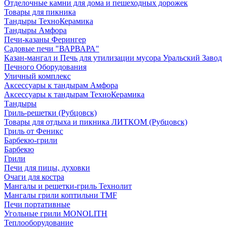
Отделочные камни для дома и пешеходных дорожек
Товары для пикника
Тандыры ТехноКерамика
Тандыры Амфора
Печи-казаны Ферингер
Садовые печи "ВАРВАРА"
Казан-мангал и Печь для утилизации мусора Уральский Завод
Печного Оборудования
Уличный комплекс
Аксессуары к тандырам Амфора
Аксессуары к тандырам ТехноКерамика
Тандыры
Гриль-решетки (Рубцовск)
Товары для отдыха и пикника ЛИТКОМ (Рубцовск)
Гриль от Феникс
Барбекю-грили
Барбекю
Грили
Печи для пицы, духовки
Очаги для костра
Мангалы и решетки-гриль Технолит
Мангалы грили коптильни TMF
Печи портативные
Угольные грили MONOLITH
Теплооборудование