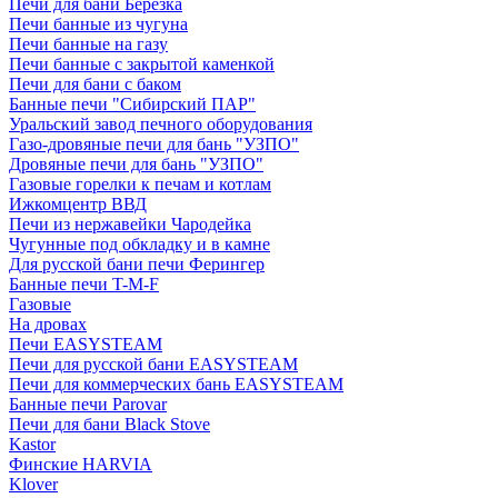
Печи для бани Березка
Печи банные из чугуна
Печи банные на газу
Печи банные с закрытой каменкой
Печи для бани с баком
Банные печи "Сибирский ПАР"
Уральский завод печного оборудования
Газо-дровяные печи для бань "УЗПО"
Дровяные печи для бань "УЗПО"
Газовые горелки к печам и котлам
Ижкомцентр ВВД
Печи из нержавейки Чародейка
Чугунные под обкладку и в камне
Для русской бани печи Ферингер
Банные печи T-M-F
Газовые
На дровах
Печи EASYSTEAM
Печи для русской бани EASYSTEAM
Печи для коммерческих бань EASYSTEAM
Банные печи Parovar
Печи для бани Black Stove
Kastor
Финские HARVIA
Klover