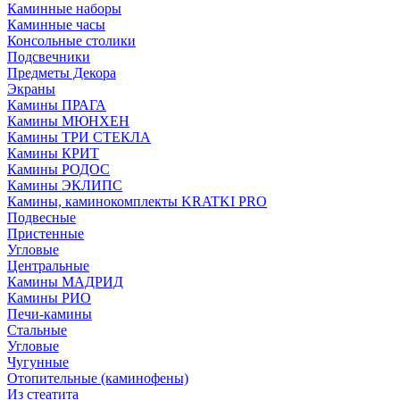
Каминные наборы
Каминные часы
Консольные столики
Подсвечники
Предметы Декора
Экраны
Камины ПРАГА
Камины МЮНХЕН
Камины ТРИ СТЕКЛА
Камины КРИТ
Камины РОДОС
Камины ЭКЛИПС
Камины, каминокомплекты KRATKI PRO
Подвесные
Пристенные
Угловые
Центральные
Камины МАДРИД
Камины РИО
Печи-камины
Стальные
Угловые
Чугунные
Отопительные (каминофены)
Из стеатита