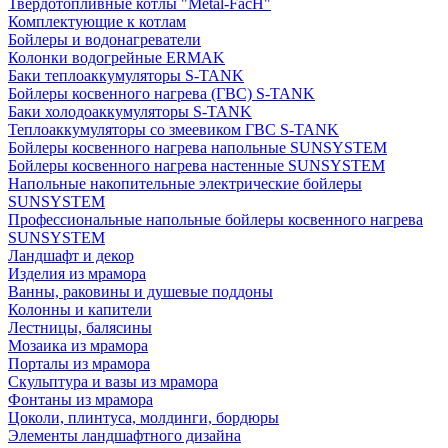
Твердотопливные котлы "Metal-FacH"
Комплектующие к котлам
Бойлеры и водонагреватели
Колонки водогрейные ERMAK
Баки теплоаккумуляторы S-TANK
Бойлеры косвенного нагрева (ГВС) S-TANK
Баки холодоаккумуляторы S-TANK
Теплоаккумуляторы со змеевиком ГВС S-TANK
Бойлеры косвенного нагрева напольные SUNSYSTEM
Бойлеры косвенного нагрева настенные SUNSYSTEM
Напольные накопительные электрические бойлеры
SUNSYSTEM
Профессиональные напольные бойлеры косвенного нагрева
SUNSYSTEM
Ландшафт и декор
Изделия из мрамора
Ванны, раковины и душевые поддоны
Колонны и капители
Лестницы, балясины
Мозаика из мрамора
Порталы из мрамора
Скульптура и вазы из мрамора
Фонтаны из мрамора
Цоколи, плинтуса, молдинги, бордюры
Элементы ландшафтного дизайна