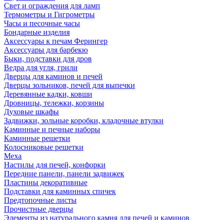
Свет и ограждения для ламп
Термометры и Гигрометры
Часы и песочные часы
Бондарные изделия
Аксессуары к печам Ферингер
Аксессуары для барбекю
Быки, подставки для дров
Ведра для угля, грили
Дверцы для каминов и печей
Дверцы зольников, печей для выпечки
Деревянные кадки, ковши
Дровницы, тележки, корзины
Духовые шкафы
Задвижки, зольные коробки, кладочные втулки
Каминные и печные наборы
Каминные решетки
Колосниковые решетки
Меха
Настилы для печей, конфорки
Передние панели, панели задвижек
Пластины декоративные
Подставки для каминных спичек
Предтопочные листы
Прочистные дверцы
Элементы из натурального камня для печей и каминов