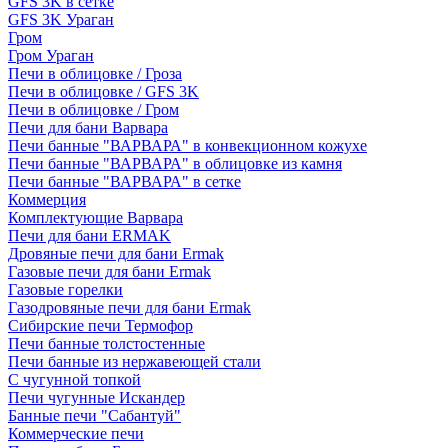
GFS 3K в сетке
GFS 3K Ураган
Гром
Гром Ураган
Печи в облицовке / Гроза
Печи в облицовке / GFS 3K
Печи в облицовке / Гром
Печи для бани Варвара
Печи банные "ВАРВАРА" в конвекционном кожухе
Печи банные "ВАРВАРА" в облицовке из камня
Печи банные "ВАРВАРА" в сетке
Коммерция
Комплектующие Варвара
Печи для бани ERMAK
Дровяные печи для бани Ermak
Газовые печи для бани Ermak
Газовые горелки
Газодровяные печи для бани Ermak
Сибирские печи Термофор
Печи банные толстостенные
Печи банные из нержавеющей стали
С чугунной топкой
Печи чугунные Искандер
Банные печи "Сабантуй"
Коммерческие печи