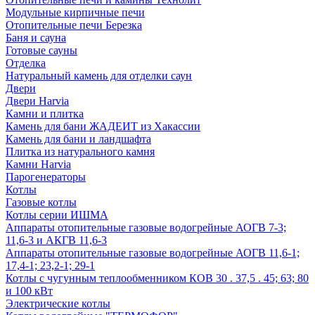
Модульные кирпичные печи
Отопительные печи Березка
Баня и сауна
Готовые сауны
Отделка
Натуральный камень для отделки саун
Двери
Двери Harvia
Камни и плитка
Камень для бани ЖАДЕИТ из Хакассии
Камень для бани и ландшафта
Плитка из натурального камня
Камни Harvia
Парогенераторы
Котлы
Газовые котлы
Котлы серии ИШМА
Аппараты отопительные газовые водогрейные АОГВ 7-3;
11,6-3 и АКГВ 11,6-3
Аппараты отопительные газовые водогрейные АОГВ 11,6-1;
17,4-1; 23,2-1; 29-1
Котлы с чугунным теплообменником КОВ 30 . 37,5 . 45; 63; 80
и 100 кВт
Электрические котлы