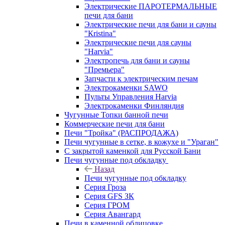
Электрические ПАРОТЕРМАЛЬНЫЕ
печи для бани
Электрические печи для бани и сауны
"Кristina"
Электрические печи для сауны
"Harvia"
Электропечь для бани и сауны
"Премьера"
Запчасти к электрическим печам
Электрокаменки SAWO
Пульты Управления Harvia
Электрокаменки Финляндия
Чугунные Топки банной печи
Коммерческие печи для бани
Печи "Тройка" (РАСПРОДАЖА)
Печи чугунные в сетке, в кожухе и "Ураган"
С закрытой каменкой для Русской Бани
Печи чугунные под обкладку
Назад
Печи чугунные под обкладку
Серия Гроза
Серия GFS ЗК
Серия ГРОМ
Серия Авангард
Печи в каменной облицовке