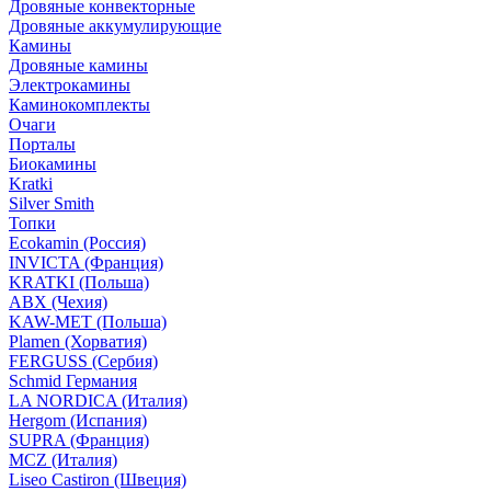
Дровяные конвекторные
Дровяные аккумулирующие
Камины
Дровяные камины
Электрокамины
Каминокомплекты
Очаги
Порталы
Биокамины
Kratki
Silver Smith
Топки
Ecokamin (Россия)
INVICTA (Франция)
KRATKI (Польша)
ABX (Чехия)
KAW-MET (Польша)
Plamen (Хорватия)
FERGUSS (Сербия)
Schmid Германия
LA NORDICA (Италия)
Hergom (Испания)
SUPRA (Франция)
MCZ (Италия)
Liseo Castiron (Швеция)