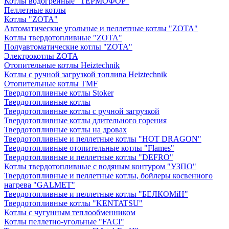
Котлы водогрейные "ТЕРМОФОР"
Пеллетные котлы
Котлы "ZOTA"
Автоматические угольные и пеллетные котлы "ZOTA"
Котлы твердотопливные "ZOTA"
Полуавтоматические котлы "ZOTA"
Электрокотлы ZOTA
Отопительные котлы Heiztechnik
Котлы с ручной загрузкой топлива Heiztechnik
Отопительные котлы TMF
Твердотопливные котлы Stoker
Твердотопливные котлы
Твердотопливные котлы с ручной загрузкой
Твердотопливные котлы длительного горения
Твердотопливные котлы на дровах
Твердотопливные и пеллетные котлы "HOT DRAGON"
Твердотопливные отопительные котлы "Flames"
Твердотопливные и пеллетные котлы "DEFRO"
Котлы твердотопливные с водяным контуром "УЗПО"
Твердотопливные и пеллетные котлы, бойлеры косвенного
нагрева "GALMET"
Твердотопливные и пеллетные котлы "БЕЛКОМiН"
Твердотопливные котлы "KENTATSU"
Котлы с чугунным теплообменником
Котлы пеллетно-угольные "FACI"