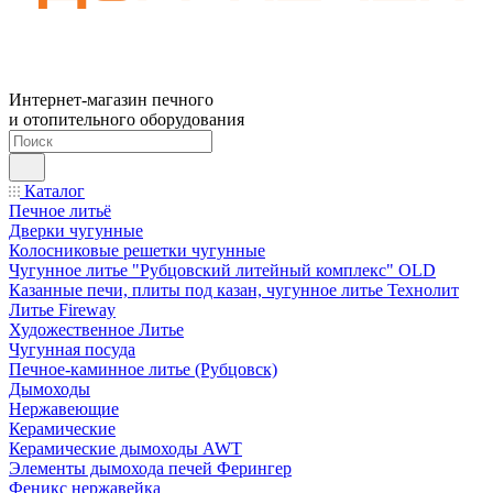
Интернет-магазин печного
и отопительного оборудования
Каталог
Печное литьё
Дверки чугунные
Колосниковые решетки чугунные
Чугунное литье "Рубцовский литейный комплекс" OLD
Казанные печи, плиты под казан, чугунное литье Технолит
Литье Fireway
Художественное Литье
Чугунная посуда
Печное-каминное литье (Рубцовск)
Дымоходы
Нержавеющие
Керамические
Керамические дымоходы AWT
Элементы дымохода печей Ферингер
Феникс нержавейка