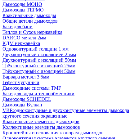
Дымоходы МОНО
Дымоходы ТЕРМО
Коаксиальные дымоходы
Общие детали дымоходов
Баки для бани
Теплов и Сухов нержавейка
DARCO металл 2мм
КДМ нержавейка
Одноконтурный толщина 1 мм
Двухконтурный с изоляцией 25мм
Двухконтурный с изоляцией 50мм
Трёхконтурный с изоляцией 25мм
Трёхконтурный с изоляцией 50мм
Варвара металл 3,5мм
Гефест чугунный
Дымоходные системы TMF
Баки для воды и теплообменники
Дымоходы SCHIEDEL
Дымоходы Вулкан
VBR:одноконтурные и двухконтурные элементы дымохода
круглого сечения окрашенные
Коаксиальные элементы дымоходов
Коллективные элементы дымоходов
Кронштейны и основания к опорам дымоходов
Одноконтурная система элементов круглого сечения