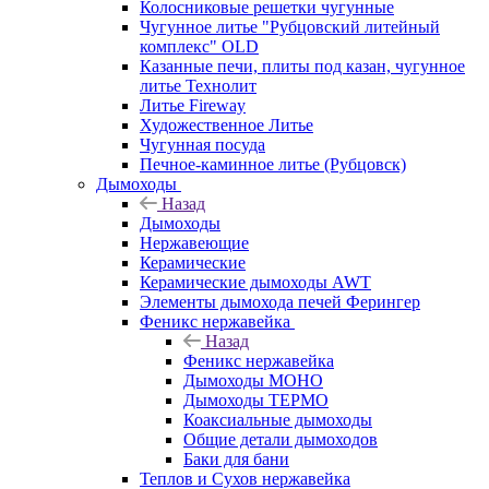
Колосниковые решетки чугунные
Чугунное литье "Рубцовский литейный
комплекс" OLD
Казанные печи, плиты под казан, чугунное
литье Технолит
Литье Fireway
Художественное Литье
Чугунная посуда
Печное-каминное литье (Рубцовск)
Дымоходы
Назад
Дымоходы
Нержавеющие
Керамические
Керамические дымоходы AWT
Элементы дымохода печей Ферингер
Феникс нержавейка
Назад
Феникс нержавейка
Дымоходы МОНО
Дымоходы ТЕРМО
Коаксиальные дымоходы
Общие детали дымоходов
Баки для бани
Теплов и Сухов нержавейка