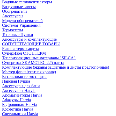
Водяные тепловентиляторы
Воздушные завесы
Обогреватели
Аксессуары
Модели обогревателей
Системы Управления
Термостаты
Тепловые Пушки
Аксессуары и комплектующие
СОПУТСТВУЮЩИЕ ТОВАРЫ
Flamma термозащита
СуперИзол СТОПТЕРМ
Теплоизоляционные материалы "SILCA"
Суперизол SKAMOTEC 225 плита
Комплектующие (экраны защитные и листы предтопочные)
Мастер флэш (скатная кровля)
Базальтовая термозащита
Паровая Пушка
Аксессуары для бани
Аксессуары Harvia
Ароматизаторы Harvia
Абажуры Harvia
К Дровяным Harvia
Косметика Harvia
Светильники Harvia