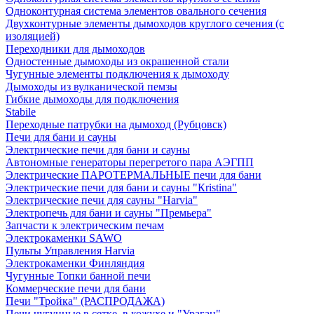
Одноконтурная система элементов овального сечения
Двухконтурные элементы дымоходов круглого сечения (с
изоляцией)
Переходники для дымоходов
Одностенные дымоходы из окрашенной стали
Чугунные элементы подключения к дымоходу
Дымоходы из вулканической пемзы
Гибкие дымоходы для подключения
Stabile
Переходные патрубки на дымоход (Рубцовск)
Печи для бани и сауны
Электрические печи для бани и сауны
Автономные генераторы перегретого пара АЭГПП
Электрические ПАРОТЕРМАЛЬНЫЕ печи для бани
Электрические печи для бани и сауны "Кristina"
Электрические печи для сауны "Harvia"
Электропечь для бани и сауны "Премьера"
Запчасти к электрическим печам
Электрокаменки SAWO
Пульты Управления Harvia
Электрокаменки Финляндия
Чугунные Топки банной печи
Коммерческие печи для бани
Печи "Тройка" (РАСПРОДАЖА)
Печи чугунные в сетке, в кожухе и "Ураган"