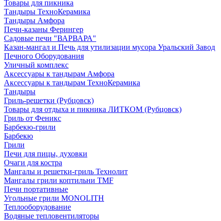
Товары для пикника
Тандыры ТехноКерамика
Тандыры Амфора
Печи-казаны Ферингер
Садовые печи "ВАРВАРА"
Казан-мангал и Печь для утилизации мусора Уральский Завод
Печного Оборудования
Уличный комплекс
Аксессуары к тандырам Амфора
Аксессуары к тандырам ТехноКерамика
Тандыры
Гриль-решетки (Рубцовск)
Товары для отдыха и пикника ЛИТКОМ (Рубцовск)
Гриль от Феникс
Барбекю-грили
Барбекю
Грили
Печи для пицы, духовки
Очаги для костра
Мангалы и решетки-гриль Технолит
Мангалы грили коптильни TMF
Печи портативные
Угольные грили MONOLITH
Теплооборудование
Водяные тепловентиляторы