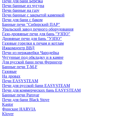
Печи для бани Березка
Печи банные из чугуна
Печи банные на газу
Печи банные с закрытой каменкой
Печи для бани с баком
Банные печи "Сибирский ПАР"
Уральский завод печного оборудования
Газо-дровяные печи для бань "УЗПО"
Дровяные печи для бань "УЗПО"
Газовые горелки к печам и котлам
Ижкомцентр ВВД
Печи из нержавейки Чародейка
Чугунные под обкладку и в камне
Для русской бани печи Ферингер
Банные печи T-M-F
Газовые
На дровах
Печи EASYSTEAM
Печи для русской бани EASYSTEAM
Печи для коммерческих бань EASYSTEAM
Банные печи Parovar
Печи для бани Black Stove
Kastor
Финские HARVIA
Klover