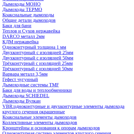
Дымоходы МОНО
Дымоходы ТЕРМО
Коаксиальные дымоходы
Общие детали дымоходов
Баки для бани
Теплов и Сухов нержавейка
DARCO металл 2мм
КДМ нержавейка
Одноконтурный толщина 1 мм
Двухконтурный с изоляцией 25мм
Двухконтурный с изоляцией 50мм
Трёхконтурный с изоляцией 25мм
Трёхконтурный с изоляцией 50мм
Варвара металл 3,5мм
Гефест чугунный
Дымоходные системы TMF
Баки для воды и теплообменники
Дымоходы SCHIEDEL
Дымоходы Вулкан
VBR:одноконтурные и двухконтурные элементы дымохода
круглого сечения окрашенные
Коаксиальные элементы дымоходов
Коллективные элементы дымоходов
Кронштейны и основания к опорам дымоходов
Одноконтурная система элементов круглого сечения