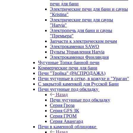
печи для бани
Электрические печи для бани и сауны
"Кristina"
Электрические печи для сауны
"Harvia"
Электропечь для бани и сауны
"Премьера"
Запчасти к электрическим печам
Электрокаменки SAWO
Пульты Управления Harvia
Электрокаменки Финляндия
Чугунные Топки банной печи
Коммерческие печи для бани
Печи "Тройка" (РАСПРОДАЖА)
Печи чугунные в сетке, в кожухе и "Ураган"
С закрытой каменкой для Русской Бани
Печи чугунные под обкладку
Назад
Печи чугунные под обкладку
Серия Гроза
Серия GFS ЗК
Серия ГРОМ
Серия Авангард
Печи в каменной облицовке
Назад