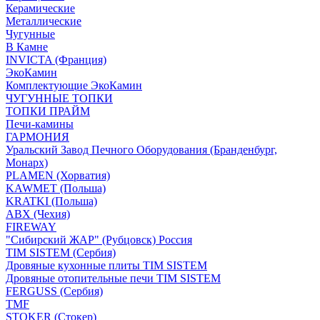
Керамические
Металлические
Чугунные
В Камне
INVICTA (Франция)
ЭкоКамин
Комплектующие ЭкоКамин
ЧУГУННЫЕ ТОПКИ
ТОПКИ ПРАЙМ
Печи-камины
ГАРМОНИЯ
Уральский Завод Печного Оборудования (Бранденбург,
Монарх)
PLAMEN (Хорватия)
KAWMET (Польша)
KRATKI (Польша)
ABX (Чехия)
FIREWAY
"Сибирский ЖАР" (Рубцовск) Россия
TIM SISTEM (Сербия)
Дровяные кухонные плиты TIM SISTEM
Дровяные отопительные печи TIM SISTEM
FERGUSS (Сербия)
TMF
STOKER (Стокер)