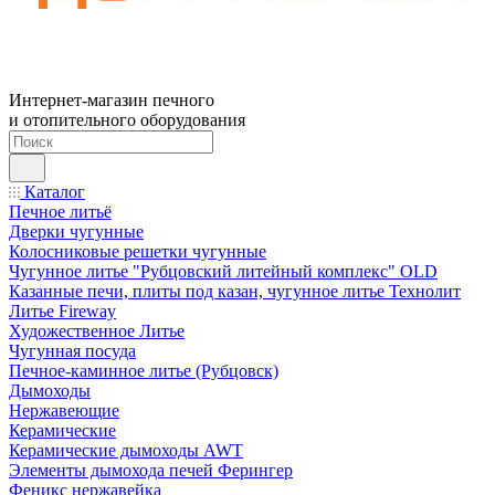
Интернет-магазин печного
и отопительного оборудования
Каталог
Печное литьё
Дверки чугунные
Колосниковые решетки чугунные
Чугунное литье "Рубцовский литейный комплекс" OLD
Казанные печи, плиты под казан, чугунное литье Технолит
Литье Fireway
Художественное Литье
Чугунная посуда
Печное-каминное литье (Рубцовск)
Дымоходы
Нержавеющие
Керамические
Керамические дымоходы AWT
Элементы дымохода печей Ферингер
Феникс нержавейка