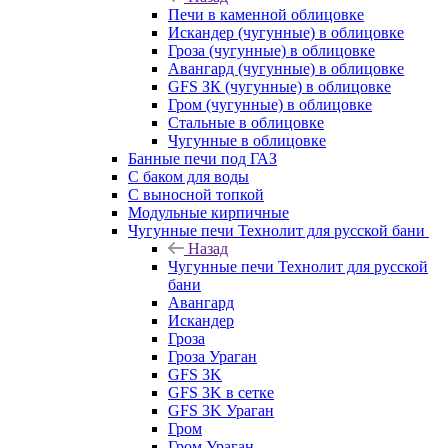
Печи в каменной облицовке
Искандер (чугунные) в облицовке
Гроза (чугунные) в облицовке
Авангард (чугунные) в облицовке
GFS ЗК (чугунные) в облицовке
Гром (чугунные) в облицовке
Стальные в облицовке
Чугунные в облицовке
Банные печи под ГАЗ
С баком для воды
С выносной топкой
Модульные кирпичные
Чугунные печи Технолит для русской бани
Назад
Чугунные печи Технолит для русской
бани
Авангард
Искандер
Гроза
Гроза Ураган
GFS 3K
GFS 3K в сетке
GFS 3K Ураган
Гром
Гром Ураган