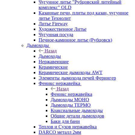
Чугунное литье "Рубцовский литейный
комплекс" OLD
Казанные печи, плиты под казан, чугунное
литье Технолит
Литье Fireway
Художественное Литье
Чугунная посуда
Печное-каминное литье (Рубцовск)
Дымоходы
Назад
Дымоходы
Нержавеющие
Керамические
Керамические дымоходы AWT
Элементы дымохода печей Ферингер
Феникс нержавейка
Назад
Феникс нержавейка
Дымоходы МОНО
Дымоходы ТЕРМО
Коаксиальные дымоходы
Общие детали дымоходов
Баки для бани
Теплов и Сухов нержавейка
DARCO металл 2мм