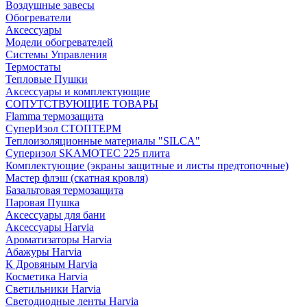
Воздушные завесы
Обогреватели
Аксессуары
Модели обогревателей
Системы Управления
Термостаты
Тепловые Пушки
Аксессуары и комплектующие
СОПУТСТВУЮЩИЕ ТОВАРЫ
Flamma термозащита
СуперИзол СТОПТЕРМ
Теплоизоляционные материалы "SILCA"
Суперизол SKAMOTEC 225 плита
Комплектующие (экраны защитные и листы предтопочные)
Мастер флэш (скатная кровля)
Базальтовая термозащита
Паровая Пушка
Аксессуары для бани
Аксессуары Harvia
Ароматизаторы Harvia
Абажуры Harvia
К Дровяным Harvia
Косметика Harvia
Светильники Harvia
Светодиодные ленты Harvia