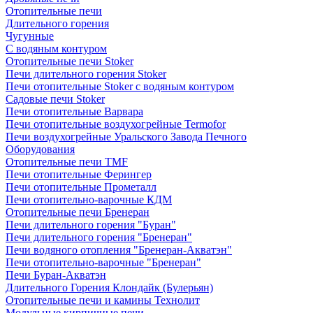
Отопительные печи
Длительного горения
Чугунные
C водяным контуром
Отопительные печи Stoker
Печи длительного горения Stoker
Печи отопительные Stoker с водяным контуром
Садовые печи Stoker
Печи отопительные Варвара
Печи отопительные воздухогрейные Termofor
Печи воздухогрейные Уральского Завода Печного
Оборудования
Отопительные печи TMF
Печи отопительные Ферингер
Печи отопительные Прометалл
Печи отопительно-варочные КДМ
Отопительные печи Бренеран
Печи длительного горения "Буран"
Печи длительного горения "Бренеран"
Печи водяного отопления "Бренеран-Акватэн"
Печи отопительно-варочные "Бренеран"
Печи Буран-Акватэн
Длительного Горения Клондайк (Булерьян)
Отопительные печи и камины Технолит
Модульные кирпичные печи