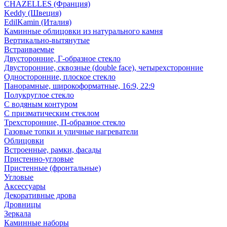
CHAZELLES (Франция)
Keddy (Швеция)
EdilKamin (Италия)
Каминные облицовки из натурального камня
Вертикально-вытянутые
Встраиваемые
Двусторонние, Г-образное стекло
Двусторонние, сквозные (double face), четырехсторонние
Односторонние, плоское стекло
Панорамные, широкоформатные, 16:9, 22:9
Полукруглое стекло
С водяным контуром
С призматическим стеклом
Трехсторонние, П-образное стекло
Газовые топки и уличные нагреватели
Облицовки
Встроенные, рамки, фасады
Пристенно-угловые
Пристенные (фронтальные)
Угловые
Аксессуары
Декоративные дрова
Дровницы
Зеркала
Каминные наборы