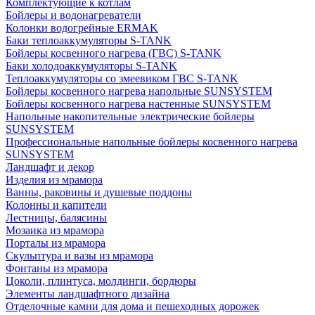
Комплектующие к котлам
Бойлеры и водонагреватели
Колонки водогрейные ERMAK
Баки теплоаккумуляторы S-TANK
Бойлеры косвенного нагрева (ГВС) S-TANK
Баки холодоаккумуляторы S-TANK
Теплоаккумуляторы со змеевиком ГВС S-TANK
Бойлеры косвенного нагрева напольные SUNSYSTEM
Бойлеры косвенного нагрева настенные SUNSYSTEM
Напольные накопительные электрические бойлеры
SUNSYSTEM
Профессиональные напольные бойлеры косвенного нагрева
SUNSYSTEM
Ландшафт и декор
Изделия из мрамора
Ванны, раковины и душевые поддоны
Колонны и капители
Лестницы, балясины
Мозаика из мрамора
Порталы из мрамора
Скульптура и вазы из мрамора
Фонтаны из мрамора
Цоколи, плинтуса, молдинги, бордюры
Элементы ландшафтного дизайна
Отделочные камни для дома и пешеходных дорожек