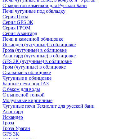
С закрытой каменкой для Русской Бани
Печи чугунные под обкладку
Серия Гроза
Серия GFS ЗК
Серия ГРОМ
Серия Авангард
Печи в каменной облицовке
Искандер (чугунные) в облицовке
Гроза (чугунные) в облицовке
Авангард (чугунные) в облицовке
GFS ЗК (чугунные) в облицовке
Гром (чугунные) в облицовке
Стальные в облицовке
Чугунные в облицовке
Банные печи под ГАЗ
С баком для воды
С выносной топкой
Модульные кирпичные
Чугунные печи Технолит для русской бани
Авангард
Искандер
Гроза
Гроза Ураган
GFS 3K