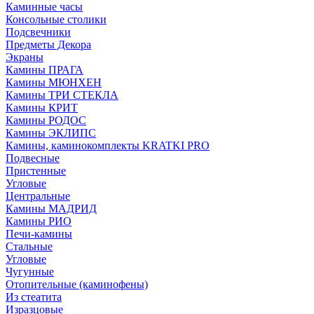
Каминные часы
Консольные столики
Подсвечники
Предметы Декора
Экраны
Камины ПРАГА
Камины МЮНХЕН
Камины ТРИ СТЕКЛА
Камины КРИТ
Камины РОДОС
Камины ЭКЛИПС
Камины, каминокомплекты KRATKI PRO
Подвесные
Пристенные
Угловые
Центральные
Камины МАДРИД
Камины РИО
Печи-камины
Стальные
Угловые
Чугунные
Отопительные (каминофены)
Из стеатита
Изразцовые