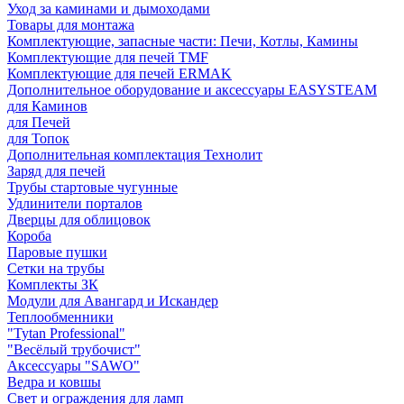
Уход за каминами и дымоходами
Товары для монтажа
Комплектующие, запасные части: Печи, Котлы, Камины
Комплектующие для печей TMF
Комплектующие для печей ERMAK
Дополнительное оборудование и аксессуары EASYSTEAM
для Каминов
для Печей
для Топок
Дополнительная комплектация Технолит
Заряд для печей
Трубы стартовые чугунные
Удлинители порталов
Дверцы для облицовок
Короба
Паровые пушки
Сетки на трубы
Комплекты ЗК
Модули для Авангард и Искандер
Теплообменники
"Tytan Professional"
"Весёлый трубочист"
Аксессуары "SAWO"
Ведра и ковшы
Свет и ограждения для ламп