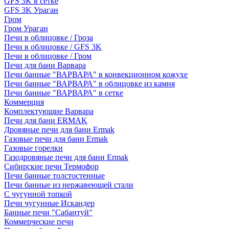
GFS 3K в сетке
GFS 3K Ураган
Гром
Гром Ураган
Печи в облицовке / Гроза
Печи в облицовке / GFS 3K
Печи в облицовке / Гром
Печи для бани Варвара
Печи банные "ВАРВАРА" в конвекционном кожухе
Печи банные "ВАРВАРА" в облицовке из камня
Печи банные "ВАРВАРА" в сетке
Коммерция
Комплектующие Варвара
Печи для бани ERMAK
Дровяные печи для бани Ermak
Газовые печи для бани Ermak
Газовые горелки
Газодровяные печи для бани Ermak
Сибирские печи Термофор
Печи банные толстостенные
Печи банные из нержавеющей стали
С чугунной топкой
Печи чугунные Искандер
Банные печи "Сабантуй"
Коммерческие печи