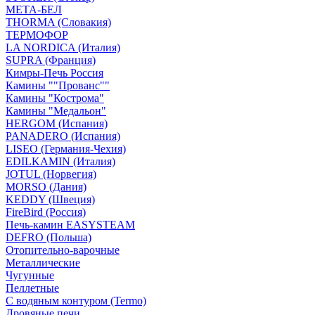
МЕТА-БЕЛ
THORMA (Словакия)
ТЕРМОФОР
LA NORDICA (Италия)
SUPRA (Франция)
Кимры-Печь Россия
Камины ""Прованс""
Камины "Кострома"
Камины "Медальон"
HERGOM (Испания)
PANADERO (Испания)
LISEO (Германия-Чехия)
EDILKAMIN (Италия)
JOTUL (Норвегия)
MORSO (Дания)
KEDDY (Швеция)
FireBird (Россия)
Печь-камин EASYSTEAM
DEFRO (Польша)
Отопительно-варочные
Металлические
Чугунные
Пеллетные
С водяным контуром (Termo)
Дровяные печи