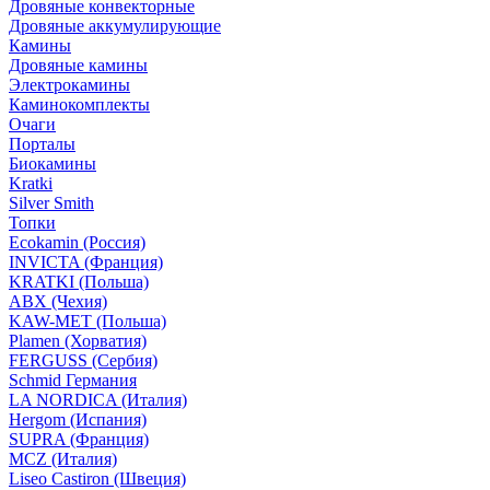
Дровяные конвекторные
Дровяные аккумулирующие
Камины
Дровяные камины
Электрокамины
Каминокомплекты
Очаги
Порталы
Биокамины
Kratki
Silver Smith
Топки
Ecokamin (Россия)
INVICTA (Франция)
KRATKI (Польша)
ABX (Чехия)
KAW-MET (Польша)
Plamen (Хорватия)
FERGUSS (Сербия)
Schmid Германия
LA NORDICA (Италия)
Hergom (Испания)
SUPRA (Франция)
MCZ (Италия)
Liseo Castiron (Швеция)