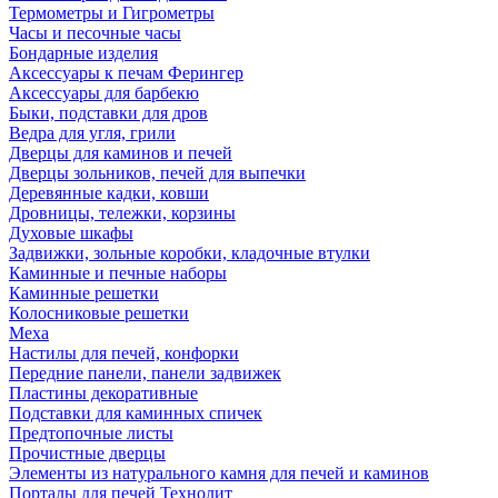
Термометры и Гигрометры
Часы и песочные часы
Бондарные изделия
Аксессуары к печам Ферингер
Аксессуары для барбекю
Быки, подставки для дров
Ведра для угля, грили
Дверцы для каминов и печей
Дверцы зольников, печей для выпечки
Деревянные кадки, ковши
Дровницы, тележки, корзины
Духовые шкафы
Задвижки, зольные коробки, кладочные втулки
Каминные и печные наборы
Каминные решетки
Колосниковые решетки
Меха
Настилы для печей, конфорки
Передние панели, панели задвижек
Пластины декоративные
Подставки для каминных спичек
Предтопочные листы
Прочистные дверцы
Элементы из натурального камня для печей и каминов
Порталы для печей Технолит