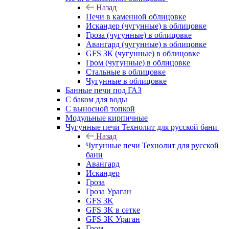
Назад
Печи в каменной облицовке
Искандер (чугунные) в облицовке
Гроза (чугунные) в облицовке
Авангард (чугунные) в облицовке
GFS ЗК (чугунные) в облицовке
Гром (чугунные) в облицовке
Стальные в облицовке
Чугунные в облицовке
Банные печи под ГАЗ
С баком для воды
С выносной топкой
Модульные кирпичные
Чугунные печи Технолит для русской бани
Назад
Чугунные печи Технолит для русской
бани
Авангард
Искандер
Гроза
Гроза Ураган
GFS 3K
GFS 3K в сетке
GFS 3K Ураган
Гром