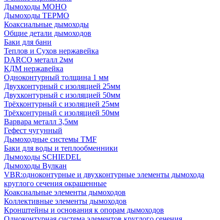
Дымоходы МОНО
Дымоходы ТЕРМО
Коаксиальные дымоходы
Общие детали дымоходов
Баки для бани
Теплов и Сухов нержавейка
DARCO металл 2мм
КДМ нержавейка
Одноконтурный толщина 1 мм
Двухконтурный с изоляцией 25мм
Двухконтурный с изоляцией 50мм
Трёхконтурный с изоляцией 25мм
Трёхконтурный с изоляцией 50мм
Варвара металл 3,5мм
Гефест чугунный
Дымоходные системы TMF
Баки для воды и теплообменники
Дымоходы SCHIEDEL
Дымоходы Вулкан
VBR:одноконтурные и двухконтурные элементы дымохода
круглого сечения окрашенные
Коаксиальные элементы дымоходов
Коллективные элементы дымоходов
Кронштейны и основания к опорам дымоходов
Одноконтурная система элементов круглого сечения