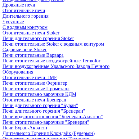
Дровяные печи
Отопительные печи
Длительного горения
Чугунные
C водяным контуром
Отопительные печи Stoker
Печи длительного горения Stoker
Печи отопительные Stoker с водяным контуром
Садовые печи Stoker
Печи отопительные Варвара
Печи отопительные воздухогрейные Termofor
Печи воздухогрейные Уральского Завода Печного
Оборудования
Отопительные печи TMF
Печи отопительные Ферингер
Печи отопительные Прометалл
Печи отопительно-варочные КДМ
Отопительные печи Бренеран
Печи длительного горения "Буран"
Печи длительного горения "Бренеран"
Печи водяного отопления "Бренеран-Акватэн"
Печи отопительно-варочные "Бренеран"
Печи Буран-Акватэн
Длительного Горения Клондайк (Булерьян)
Отопительные печи и камины Технолит