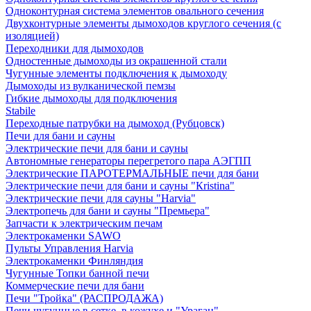
Одноконтурная система элементов овального сечения
Двухконтурные элементы дымоходов круглого сечения (с
изоляцией)
Переходники для дымоходов
Одностенные дымоходы из окрашенной стали
Чугунные элементы подключения к дымоходу
Дымоходы из вулканической пемзы
Гибкие дымоходы для подключения
Stabile
Переходные патрубки на дымоход (Рубцовск)
Печи для бани и сауны
Электрические печи для бани и сауны
Автономные генераторы перегретого пара АЭГПП
Электрические ПАРОТЕРМАЛЬНЫЕ печи для бани
Электрические печи для бани и сауны "Кristina"
Электрические печи для сауны "Harvia"
Электропечь для бани и сауны "Премьера"
Запчасти к электрическим печам
Электрокаменки SAWO
Пульты Управления Harvia
Электрокаменки Финляндия
Чугунные Топки банной печи
Коммерческие печи для бани
Печи "Тройка" (РАСПРОДАЖА)
Печи чугунные в сетке, в кожухе и "Ураган"