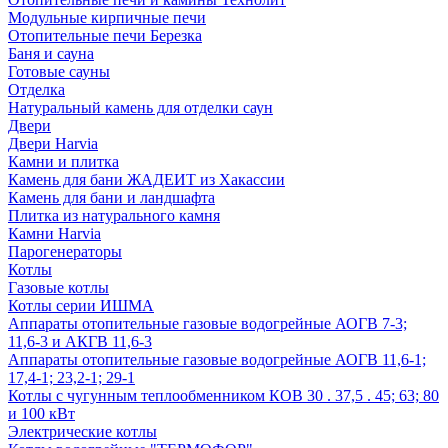
Модульные кирпичные печи
Отопительные печи Березка
Баня и сауна
Готовые сауны
Отделка
Натуральный камень для отделки саун
Двери
Двери Harvia
Камни и плитка
Камень для бани ЖАДЕИТ из Хакассии
Камень для бани и ландшафта
Плитка из натурального камня
Камни Harvia
Парогенераторы
Котлы
Газовые котлы
Котлы серии ИШМА
Аппараты отопительные газовые водогрейные АОГВ 7-3;
11,6-3 и АКГВ 11,6-3
Аппараты отопительные газовые водогрейные АОГВ 11,6-1;
17,4-1; 23,2-1; 29-1
Котлы с чугунным теплообменником КОВ 30 . 37,5 . 45; 63; 80
и 100 кВт
Электрические котлы