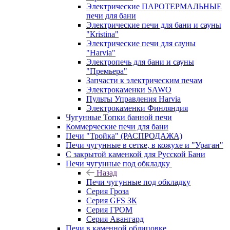
Электрические ПАРОТЕРМАЛЬНЫЕ
печи для бани
Электрические печи для бани и сауны
"Кristina"
Электрические печи для сауны
"Harvia"
Электропечь для бани и сауны
"Премьера"
Запчасти к электрическим печам
Электрокаменки SAWO
Пульты Управления Harvia
Электрокаменки Финляндия
Чугунные Топки банной печи
Коммерческие печи для бани
Печи "Тройка" (РАСПРОДАЖА)
Печи чугунные в сетке, в кожухе и "Ураган"
С закрытой каменкой для Русской Бани
Печи чугунные под обкладку
Назад
Печи чугунные под обкладку
Серия Гроза
Серия GFS ЗК
Серия ГРОМ
Серия Авангард
Печи в каменной облицовке