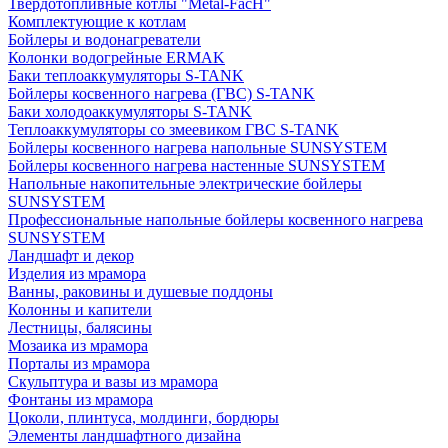
Твердотопливные котлы "Metal-FacH"
Комплектующие к котлам
Бойлеры и водонагреватели
Колонки водогрейные ERMAK
Баки теплоаккумуляторы S-TANK
Бойлеры косвенного нагрева (ГВС) S-TANK
Баки холодоаккумуляторы S-TANK
Теплоаккумуляторы со змеевиком ГВС S-TANK
Бойлеры косвенного нагрева напольные SUNSYSTEM
Бойлеры косвенного нагрева настенные SUNSYSTEM
Напольные накопительные электрические бойлеры
SUNSYSTEM
Профессиональные напольные бойлеры косвенного нагрева
SUNSYSTEM
Ландшафт и декор
Изделия из мрамора
Ванны, раковины и душевые поддоны
Колонны и капители
Лестницы, балясины
Мозаика из мрамора
Порталы из мрамора
Скульптура и вазы из мрамора
Фонтаны из мрамора
Цоколи, плинтуса, молдинги, бордюры
Элементы ландшафтного дизайна