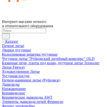
Интернет-магазин печного
и отопительного оборудования
Каталог
Печное литьё
Дверки чугунные
Колосниковые решетки чугунные
Чугунное литье "Рубцовский литейный комплекс" OLD
Казанные печи, плиты под казан, чугунное литье Технолит
Литье Fireway
Художественное Литье
Чугунная посуда
Печное-каминное литье (Рубцовск)
Дымоходы
Нержавеющие
Керамические
Керамические дымоходы AWT
Элементы дымохода печей Ферингер
Феникс нержавейка