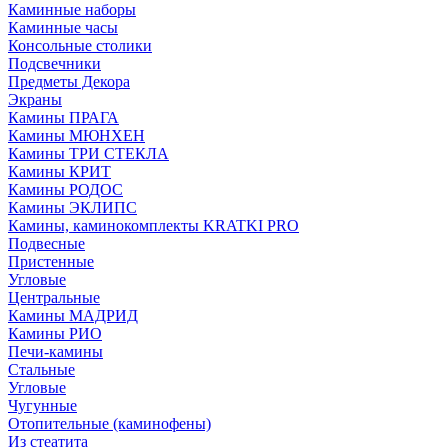
Каминные наборы
Каминные часы
Консольные столики
Подсвечники
Предметы Декора
Экраны
Камины ПРАГА
Камины МЮНХЕН
Камины ТРИ СТЕКЛА
Камины КРИТ
Камины РОДОС
Камины ЭКЛИПС
Камины, каминокомплекты KRATKI PRO
Подвесные
Пристенные
Угловые
Центральные
Камины МАДРИД
Камины РИО
Печи-камины
Стальные
Угловые
Чугунные
Отопительные (каминофены)
Из стеатита