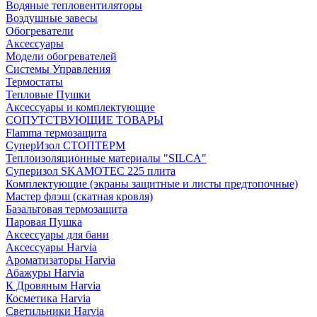
Водяные тепловентиляторы
Воздушные завесы
Обогреватели
Аксессуары
Модели обогревателей
Системы Управления
Термостаты
Тепловые Пушки
Аксессуары и комплектующие
СОПУТСТВУЮЩИЕ ТОВАРЫ
Flamma термозащита
СуперИзол СТОПТЕРМ
Теплоизоляционные материалы "SILCA"
Суперизол SKAMOTEC 225 плита
Комплектующие (экраны защитные и листы предтопочные)
Мастер флэш (скатная кровля)
Базальтовая термозащита
Паровая Пушка
Аксессуары для бани
Аксессуары Harvia
Ароматизаторы Harvia
Абажуры Harvia
К Дровяным Harvia
Косметика Harvia
Светильники Harvia