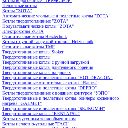
Котлы водогрейные "ТЕРМОФОР"
Пеллетные котлы
Котлы "ZOTA"
Автоматические угольные и пеллетные котлы "ZOTA"
Котлы твердотопливные "ZOTA"
Полуавтоматические котлы "ZOTA"
Электрокотлы ZOTA
Отопительные котлы Heiztechnik
Котлы с ручной загрузкой топлива Heiztechnik
Отопительные котлы TMF
Твердотопливные котлы Stoker
Твердотопливные котлы
Твердотопливные котлы с ручной загрузкой
Твердотопливные котлы длительного горения
Твердотопливные котлы на дровах
Твердотопливные и пеллетные котлы "HOT DRAGON"
Твердотопливные отопительные котлы "Flames"
Твердотопливные и пеллетные котлы "DEFRO"
Котлы твердотопливные с водяным контуром "УЗПО"
Твердотопливные и пеллетные котлы, бойлеры косвенного
нагрева "GALMET"
Твердотопливные и пеллетные котлы "БЕЛКОМiН"
Твердотопливные котлы "KENTATSU"
Котлы с чугунным теплообменником
Котлы пеллетно-угольные "FACI"