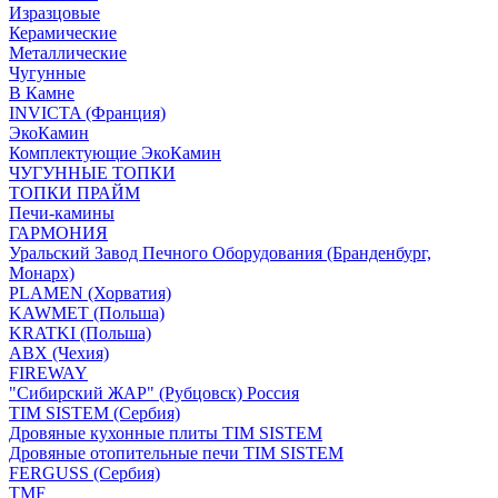
Изразцовые
Керамические
Металлические
Чугунные
В Камне
INVICTA (Франция)
ЭкоКамин
Комплектующие ЭкоКамин
ЧУГУННЫЕ ТОПКИ
ТОПКИ ПРАЙМ
Печи-камины
ГАРМОНИЯ
Уральский Завод Печного Оборудования (Бранденбург,
Монарх)
PLAMEN (Хорватия)
KAWMET (Польша)
KRATKI (Польша)
ABX (Чехия)
FIREWAY
"Сибирский ЖАР" (Рубцовск) Россия
TIM SISTEM (Сербия)
Дровяные кухонные плиты TIM SISTEM
Дровяные отопительные печи TIM SISTEM
FERGUSS (Сербия)
TMF