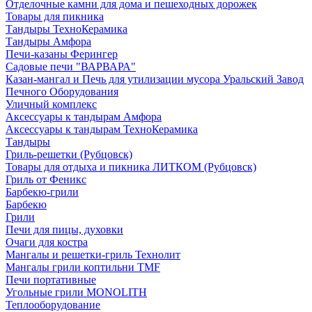
Отделочные камни для дома и пешеходных дорожек
Товары для пикника
Тандыры ТехноКерамика
Тандыры Амфора
Печи-казаны Ферингер
Садовые печи "ВАРВАРА"
Казан-мангал и Печь для утилизации мусора Уральский Завод
Печного Оборудования
Уличный комплекс
Аксессуары к тандырам Амфора
Аксессуары к тандырам ТехноКерамика
Тандыры
Гриль-решетки (Рубцовск)
Товары для отдыха и пикника ЛИТКОМ (Рубцовск)
Гриль от Феникс
Барбекю-грили
Барбекю
Грили
Печи для пицы, духовки
Очаги для костра
Мангалы и решетки-гриль Технолит
Мангалы грили коптильни TMF
Печи портативные
Угольные грили MONOLITH
Теплооборудование