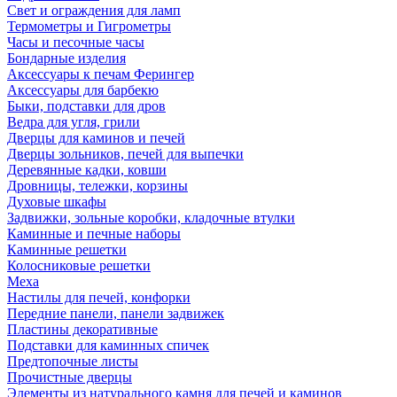
Свет и ограждения для ламп
Термометры и Гигрометры
Часы и песочные часы
Бондарные изделия
Аксессуары к печам Ферингер
Аксессуары для барбекю
Быки, подставки для дров
Ведра для угля, грили
Дверцы для каминов и печей
Дверцы зольников, печей для выпечки
Деревянные кадки, ковши
Дровницы, тележки, корзины
Духовые шкафы
Задвижки, зольные коробки, кладочные втулки
Каминные и печные наборы
Каминные решетки
Колосниковые решетки
Меха
Настилы для печей, конфорки
Передние панели, панели задвижек
Пластины декоративные
Подставки для каминных спичек
Предтопочные листы
Прочистные дверцы
Элементы из натурального камня для печей и каминов