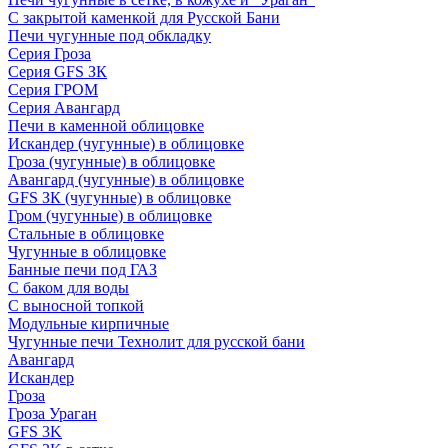
С закрытой каменкой для Русской Бани
Печи чугунные под обкладку
Серия Гроза
Серия GFS ЗК
Серия ГРОМ
Серия Авангард
Печи в каменной облицовке
Искандер (чугунные) в облицовке
Гроза (чугунные) в облицовке
Авангард (чугунные) в облицовке
GFS ЗК (чугунные) в облицовке
Гром (чугунные) в облицовке
Стальные в облицовке
Чугунные в облицовке
Банные печи под ГАЗ
С баком для воды
С выносной топкой
Модульные кирпичные
Чугунные печи Технолит для русской бани
Авангард
Искандер
Гроза
Гроза Ураган
GFS 3K