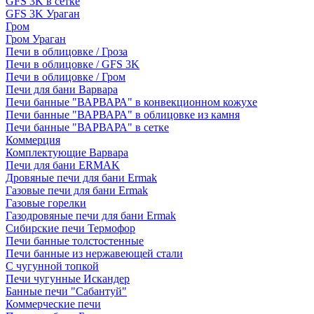
GFS 3K в сетке
GFS 3K Ураган
Гром
Гром Ураган
Печи в облицовке / Гроза
Печи в облицовке / GFS 3K
Печи в облицовке / Гром
Печи для бани Варвара
Печи банные "ВАРВАРА" в конвекционном кожухе
Печи банные "ВАРВАРА" в облицовке из камня
Печи банные "ВАРВАРА" в сетке
Коммерция
Комплектующие Варвара
Печи для бани ERMAK
Дровяные печи для бани Ermak
Газовые печи для бани Ermak
Газовые горелки
Газодровяные печи для бани Ermak
Сибирские печи Термофор
Печи банные толстостенные
Печи банные из нержавеющей стали
С чугунной топкой
Печи чугунные Искандер
Банные печи "Сабантуй"
Коммерческие печи