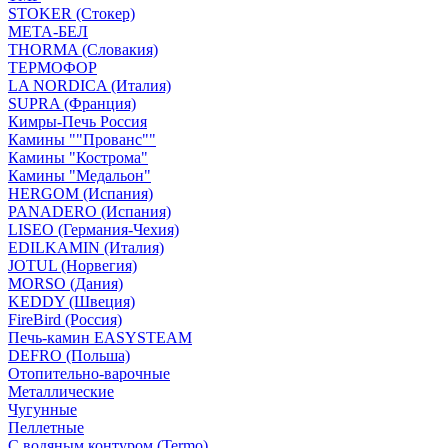
STOKER (Стокер)
МЕТА-БЕЛ
THORMA (Словакия)
ТЕРМОФОР
LA NORDICA (Италия)
SUPRA (Франция)
Кимры-Печь Россия
Камины ""Прованс""
Камины "Кострома"
Камины "Медальон"
HERGOM (Испания)
PANADERO (Испания)
LISEO (Германия-Чехия)
EDILKAMIN (Италия)
JOTUL (Норвегия)
MORSO (Дания)
KEDDY (Швеция)
FireBird (Россия)
Печь-камин EASYSTEAM
DEFRO (Польша)
Отопительно-варочные
Металлические
Чугунные
Пеллетные
С водяным контуром (Termo)