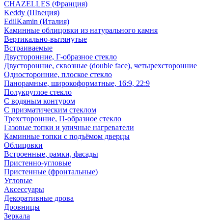
CHAZELLES (Франция)
Keddy (Швеция)
EdilKamin (Италия)
Каминные облицовки из натурального камня
Вертикально-вытянутые
Встраиваемые
Двусторонние, Г-образное стекло
Двусторонние, сквозные (double face), четырехсторонние
Односторонние, плоское стекло
Панорамные, широкоформатные, 16:9, 22:9
Полукруглое стекло
С водяным контуром
С призматическим стеклом
Трехсторонние, П-образное стекло
Газовые топки и уличные нагреватели
Каминные топки с подъёмом дверцы
Облицовки
Встроенные, рамки, фасады
Пристенно-угловые
Пристенные (фронтальные)
Угловые
Аксессуары
Декоративные дрова
Дровницы
Зеркала