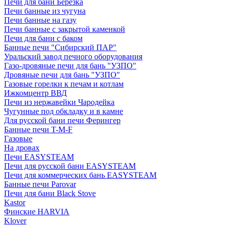
Печи для бани Березка
Печи банные из чугуна
Печи банные на газу
Печи банные с закрытой каменкой
Печи для бани с баком
Банные печи "Сибирский ПАР"
Уральский завод печного оборудования
Газо-дровяные печи для бань "УЗПО"
Дровяные печи для бань "УЗПО"
Газовые горелки к печам и котлам
Ижкомцентр ВВД
Печи из нержавейки Чародейка
Чугунные под обкладку и в камне
Для русской бани печи Ферингер
Банные печи T-M-F
Газовые
На дровах
Печи EASYSTEAM
Печи для русской бани EASYSTEAM
Печи для коммерческих бань EASYSTEAM
Банные печи Parovar
Печи для бани Black Stove
Kastor
Финские HARVIA
Klover