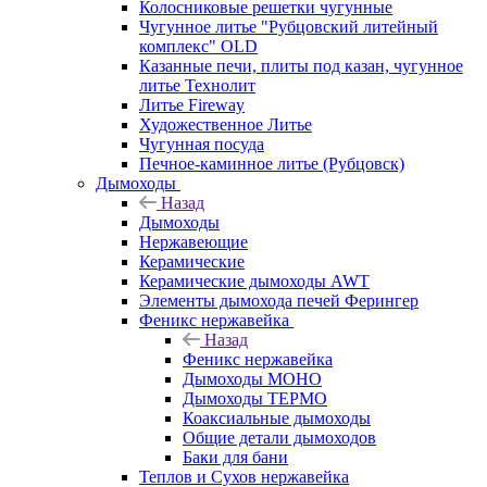
Колосниковые решетки чугунные
Чугунное литье "Рубцовский литейный
комплекс" OLD
Казанные печи, плиты под казан, чугунное
литье Технолит
Литье Fireway
Художественное Литье
Чугунная посуда
Печное-каминное литье (Рубцовск)
Дымоходы
Назад
Дымоходы
Нержавеющие
Керамические
Керамические дымоходы AWT
Элементы дымохода печей Ферингер
Феникс нержавейка
Назад
Феникс нержавейка
Дымоходы МОНО
Дымоходы ТЕРМО
Коаксиальные дымоходы
Общие детали дымоходов
Баки для бани
Теплов и Сухов нержавейка