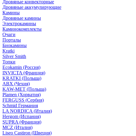
Дровяные конвекторные
Дровяные аккумулирующие
Камины
Дровяные камины
Электрокамины
Каминокомплекты
Очаги
Порталы
Биокамины
Kratki
Silver Smith
Топки
Ecokamin (Россия)
INVICTA (Франция)
KRATKI (Польша)
ABX (Чехия)
KAW-MET (Польша)
Plamen (Хорватия)
FERGUSS (Сербия)
Schmid Германия
LA NORDICA (Италия)
Hergom (Испания)
SUPRA (Франция)
MCZ (Италия)
Liseo Castiron (Швеция)