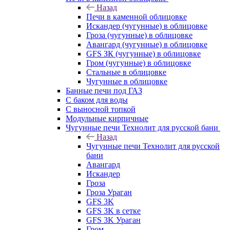
Назад
Печи в каменной облицовке
Искандер (чугунные) в облицовке
Гроза (чугунные) в облицовке
Авангард (чугунные) в облицовке
GFS ЗК (чугунные) в облицовке
Гром (чугунные) в облицовке
Стальные в облицовке
Чугунные в облицовке
Банные печи под ГАЗ
С баком для воды
С выносной топкой
Модульные кирпичные
Чугунные печи Технолит для русской бани
Назад
Чугунные печи Технолит для русской
бани
Авангард
Искандер
Гроза
Гроза Ураган
GFS 3K
GFS 3K в сетке
GFS 3K Ураган
Гром