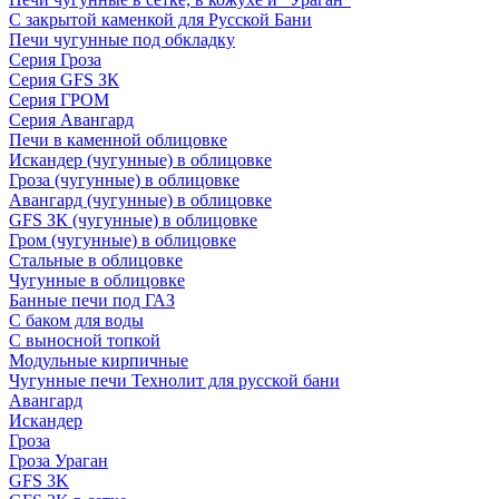
С закрытой каменкой для Русской Бани
Печи чугунные под обкладку
Серия Гроза
Серия GFS ЗК
Серия ГРОМ
Серия Авангард
Печи в каменной облицовке
Искандер (чугунные) в облицовке
Гроза (чугунные) в облицовке
Авангард (чугунные) в облицовке
GFS ЗК (чугунные) в облицовке
Гром (чугунные) в облицовке
Стальные в облицовке
Чугунные в облицовке
Банные печи под ГАЗ
С баком для воды
С выносной топкой
Модульные кирпичные
Чугунные печи Технолит для русской бани
Авангард
Искандер
Гроза
Гроза Ураган
GFS 3K