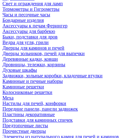
Свет и ограждения для ламп
Термометры и Гигрометры
Часы и песочные часы
Бондарные изделия
Аксессуары к печам Ферингер
Аксессуары для барбекю
Быки, подставки для дров
Ведра для угля, грили
Дверцы для каминов и печей
Дверцы зольников, печей для выпечки
Деревянные кадки, ковши
Дровницы, тележки, корзины
Духовые шкафы
Задвижки, зольные коробки, кладочные втулки
Каминные и печные наборы
Каминные решетки
Колосниковые решетки
Меха
Настилы для печей, конфорки
Передние панели, панели задвижек
Пластины декоративные
Подставки для каминных спичек
Предтопочные листы
Прочистные дверцы
Элементы из натурального камня для печей и каминов