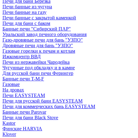
Печи для бани Березка
Печи банные из чугуна
Печи банные на газу
Печи банные с закрытой каменкой
Печи для бани с баком
Банные печи "Сибирский ПАР"
Уральский завод печного оборудования
Газо-дровяные печи для бань "УЗПО"
Дровяные печи для бань "УЗПО"
Газовые горелки к печам и котлам
Ижкомцентр ВВД
Печи из нержавейки Чародейка
Чугунные под обкладку и в камне
Для русской бани печи Ферингер
Банные печи T-M-F
Газовые
На дровах
Печи EASYSTEAM
Печи для русской бани EASYSTEAM
Печи для коммерческих бань EASYSTEAM
Банные печи Parovar
Печи для бани Black Stove
Kastor
Финские HARVIA
Klover