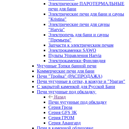
Электрические ПАРОТЕРМАЛЬНЫЕ
печи для бани
Электрические печи для бани и сауны
"Кristina"
Электрические печи для сауны
"Harvia"
Электропечь для бани и сауны
"Премьера"
Запчасти к электрическим печам
Электрокаменки SAWO
Пульты Управления Harvia
Электрокаменки Финляндия
Чугунные Топки банной печи
Коммерческие печи для бани
Печи "Тройка" (РАСПРОДАЖА)
Печи чугунные в сетке, в кожухе и "Ураган"
С закрытой каменкой для Русской Бани
Печи чугунные под обкладку
Назад
Печи чугунные под обкладку
Серия Гроза
Серия GFS ЗК
Серия ГРОМ
Серия Авангард
Печи в каменной облицовке