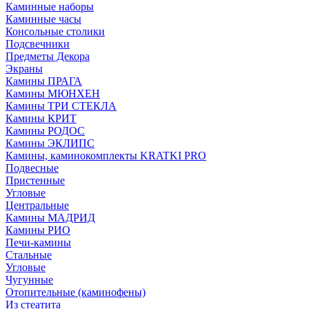
Каминные наборы
Каминные часы
Консольные столики
Подсвечники
Предметы Декора
Экраны
Камины ПРАГА
Камины МЮНХЕН
Камины ТРИ СТЕКЛА
Камины КРИТ
Камины РОДОС
Камины ЭКЛИПС
Камины, каминокомплекты KRATKI PRO
Подвесные
Пристенные
Угловые
Центральные
Камины МАДРИД
Камины РИО
Печи-камины
Стальные
Угловые
Чугунные
Отопительные (каминофены)
Из стеатита