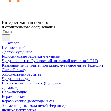
Интернет-магазин печного
и отопительного оборудования
Каталог
Печное литьё
Дверки чугунные
Колосниковые решетки чугунные
Чугунное литье "Рубцовский литейный комплекс" OLD
Казанные печи, плиты под казан, чугунное литье Технолит
Литье Fireway
Художественное Литье
Чугунная посуда
Печное-каминное литье (Рубцовск)
Дымоходы
Нержавеющие
Керамические
Керамические дымоходы AWT
Элементы дымохода печей Ферингер
Феникс нержавейка