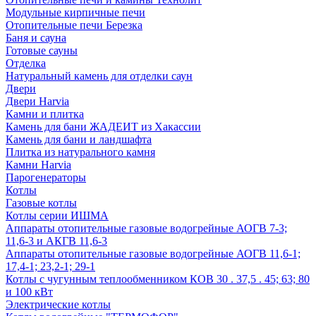
Модульные кирпичные печи
Отопительные печи Березка
Баня и сауна
Готовые сауны
Отделка
Натуральный камень для отделки саун
Двери
Двери Harvia
Камни и плитка
Камень для бани ЖАДЕИТ из Хакассии
Камень для бани и ландшафта
Плитка из натурального камня
Камни Harvia
Парогенераторы
Котлы
Газовые котлы
Котлы серии ИШМА
Аппараты отопительные газовые водогрейные АОГВ 7-3;
11,6-3 и АКГВ 11,6-3
Аппараты отопительные газовые водогрейные АОГВ 11,6-1;
17,4-1; 23,2-1; 29-1
Котлы с чугунным теплообменником КОВ 30 . 37,5 . 45; 63; 80
и 100 кВт
Электрические котлы