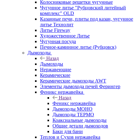
Колосниковые решетки чугунные
Чугунное литье "Рубцовский литейный
комплекс" OLD
Казанные печи, плиты под казан, чугунное
литье Технолит
Литье Fireway
Художественное Литье
Чугунная посуда
Печное-каминное литье (Рубцовск)
Дымоходы
Назад
Дымоходы
Нержавеющие
Керамические
Керамические дымоходы AWT
Элементы дымохода печей Ферингер
Феникс нержавейка
Назад
Феникс нержавейка
Дымоходы МОНО
Дымоходы ТЕРМО
Коаксиальные дымоходы
Общие детали дымоходов
Баки для бани
Теплов и Сухов нержавейка