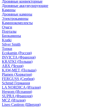
Дровяные конвекторные
Дровяные аккумулирующие
Камины
Дровяные камины
Электрокамины
Каминокомплекты
Очаги
Порталы
Биокамины
Kratki
Silver Smith
Топки
Ecokamin (Россия)
INVICTA (Франция)
KRATKI (Польша)
ABX (Чехия)
KAW-MET (Польша)
Plamen (Хорватия)
FERGUSS (Сербия)
Schmid Германия
LA NORDICA (Италия)
Hergom (Испания)
SUPRA (Франция)
MCZ (Италия)
Liseo Castiron (Швеция)