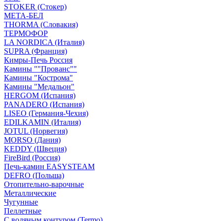
STOKER (Стокер)
МЕТА-БЕЛ
THORMA (Словакия)
ТЕРМОФОР
LA NORDICA (Италия)
SUPRA (Франция)
Кимры-Печь Россия
Камины ""Прованс""
Камины "Кострома"
Камины "Медальон"
HERGOM (Испания)
PANADERO (Испания)
LISEO (Германия-Чехия)
EDILKAMIN (Италия)
JOTUL (Норвегия)
MORSO (Дания)
KEDDY (Швеция)
FireBird (Россия)
Печь-камин EASYSTEAM
DEFRO (Польша)
Отопительно-варочные
Металлические
Чугунные
Пеллетные
С водяным контуром (Termo)