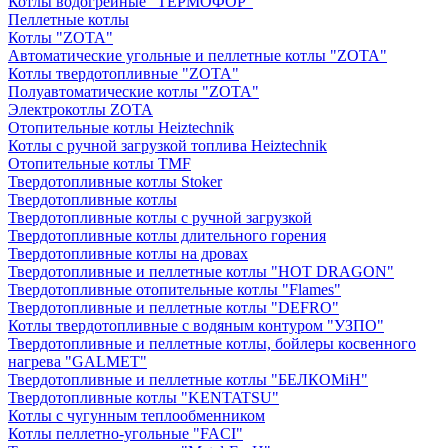
Котлы водогрейные "ТЕРМОФОР"
Пеллетные котлы
Котлы "ZOTA"
Автоматические угольные и пеллетные котлы "ZOTA"
Котлы твердотопливные "ZOTA"
Полуавтоматические котлы "ZOTA"
Электрокотлы ZOTA
Отопительные котлы Heiztechnik
Котлы с ручной загрузкой топлива Heiztechnik
Отопительные котлы TMF
Твердотопливные котлы Stoker
Твердотопливные котлы
Твердотопливные котлы с ручной загрузкой
Твердотопливные котлы длительного горения
Твердотопливные котлы на дровах
Твердотопливные и пеллетные котлы "HOT DRAGON"
Твердотопливные отопительные котлы "Flames"
Твердотопливные и пеллетные котлы "DEFRO"
Котлы твердотопливные с водяным контуром "УЗПО"
Твердотопливные и пеллетные котлы, бойлеры косвенного
нагрева "GALMET"
Твердотопливные и пеллетные котлы "БЕЛКОМiН"
Твердотопливные котлы "KENTATSU"
Котлы с чугунным теплообменником
Котлы пеллетно-угольные "FACI"