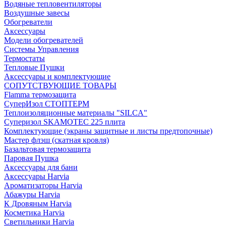
Водяные тепловентиляторы
Воздушные завесы
Обогреватели
Аксессуары
Модели обогревателей
Системы Управления
Термостаты
Тепловые Пушки
Аксессуары и комплектующие
СОПУТСТВУЮЩИЕ ТОВАРЫ
Flamma термозащита
СуперИзол СТОПТЕРМ
Теплоизоляционные материалы "SILCA"
Суперизол SKAMOTEC 225 плита
Комплектующие (экраны защитные и листы предтопочные)
Мастер флэш (скатная кровля)
Базальтовая термозащита
Паровая Пушка
Аксессуары для бани
Аксессуары Harvia
Ароматизаторы Harvia
Абажуры Harvia
К Дровяным Harvia
Косметика Harvia
Светильники Harvia