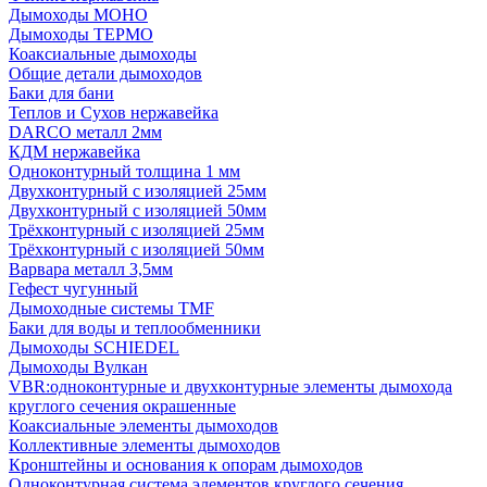
Дымоходы МОНО
Дымоходы ТЕРМО
Коаксиальные дымоходы
Общие детали дымоходов
Баки для бани
Теплов и Сухов нержавейка
DARCO металл 2мм
КДМ нержавейка
Одноконтурный толщина 1 мм
Двухконтурный с изоляцией 25мм
Двухконтурный с изоляцией 50мм
Трёхконтурный с изоляцией 25мм
Трёхконтурный с изоляцией 50мм
Варвара металл 3,5мм
Гефест чугунный
Дымоходные системы TMF
Баки для воды и теплообменники
Дымоходы SCHIEDEL
Дымоходы Вулкан
VBR:одноконтурные и двухконтурные элементы дымохода
круглого сечения окрашенные
Коаксиальные элементы дымоходов
Коллективные элементы дымоходов
Кронштейны и основания к опорам дымоходов
Одноконтурная система элементов круглого сечения