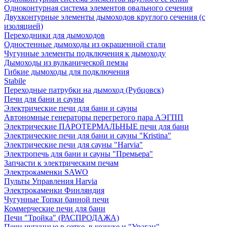
Одноконтурная система элементов овального сечения
Двухконтурные элементы дымоходов круглого сечения (с
изоляцией)
Переходники для дымоходов
Одностенные дымоходы из окрашенной стали
Чугунные элементы подключения к дымоходу
Дымоходы из вулканической пемзы
Гибкие дымоходы для подключения
Stabile
Переходные патрубки на дымоход (Рубцовск)
Печи для бани и сауны
Электрические печи для бани и сауны
Автономные генераторы перегретого пара АЭГПП
Электрические ПАРОТЕРМАЛЬНЫЕ печи для бани
Электрические печи для бани и сауны "Кristina"
Электрические печи для сауны "Harvia"
Электропечь для бани и сауны "Премьера"
Запчасти к электрическим печам
Электрокаменки SAWO
Пульты Управления Harvia
Электрокаменки Финляндия
Чугунные Топки банной печи
Коммерческие печи для бани
Печи "Тройка" (РАСПРОДАЖА)
Печи чугунные в сетке, в кожухе и "Ураган"