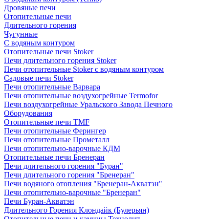
Дровяные печи
Отопительные печи
Длительного горения
Чугунные
C водяным контуром
Отопительные печи Stoker
Печи длительного горения Stoker
Печи отопительные Stoker с водяным контуром
Садовые печи Stoker
Печи отопительные Варвара
Печи отопительные воздухогрейные Termofor
Печи воздухогрейные Уральского Завода Печного
Оборудования
Отопительные печи TMF
Печи отопительные Ферингер
Печи отопительные Прометалл
Печи отопительно-варочные КДМ
Отопительные печи Бренеран
Печи длительного горения "Буран"
Печи длительного горения "Бренеран"
Печи водяного отопления "Бренеран-Акватэн"
Печи отопительно-варочные "Бренеран"
Печи Буран-Акватэн
Длительного Горения Клондайк (Булерьян)
Отопительные печи и камины Технолит