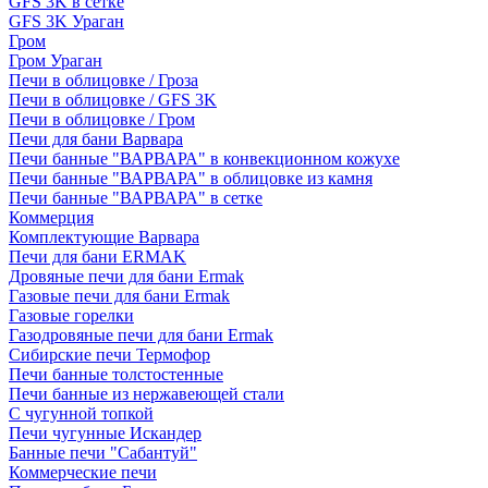
GFS 3K в сетке
GFS 3K Ураган
Гром
Гром Ураган
Печи в облицовке / Гроза
Печи в облицовке / GFS 3K
Печи в облицовке / Гром
Печи для бани Варвара
Печи банные "ВАРВАРА" в конвекционном кожухе
Печи банные "ВАРВАРА" в облицовке из камня
Печи банные "ВАРВАРА" в сетке
Коммерция
Комплектующие Варвара
Печи для бани ERMAK
Дровяные печи для бани Ermak
Газовые печи для бани Ermak
Газовые горелки
Газодровяные печи для бани Ermak
Сибирские печи Термофор
Печи банные толстостенные
Печи банные из нержавеющей стали
С чугунной топкой
Печи чугунные Искандер
Банные печи "Сабантуй"
Коммерческие печи