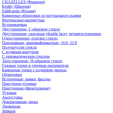
CHAZELLES (Франция)
Keddy (Швеция)
EdilKamin (Италия)
Каминные облицовки из натурального камня
Вертикально-вытянутые
Встраиваемые
Двусторонние, Г-образное стекло
Двусторонние, сквозные (double face), четырехсторонние
Односторонние, плоское стекло
Панорамные, широкоформатные, 16:9, 22:9
Полукруглое стекло
С водяным контуром
С призматическим стеклом
Трехсторонние, П-образное стекло
Газовые топки и уличные нагреватели
Каминные топки с подъёмом дверцы
Облицовки
Встроенные, рамки, фасады
Пристенно-угловые
Пристенные (фронтальные)
Угловые
Аксессуары
Декоративные дрова
Дровницы
Зеркала