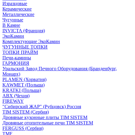
Изразцовые
Керамические
Металлические
Чугунные
В Камне
INVICTA (Франция)
ЭкоКамин
Комплектующие ЭкоКамин
ЧУГУННЫЕ ТОПКИ
ТОПКИ ПРАЙМ
Печи-камины
ГАРМОНИЯ
Уральский Завод Печного Оборудования (Бранденбург,
Монарх)
PLAMEN (Хорватия)
KAWMET (Польша)
KRATKI (Польша)
ABX (Чехия)
FIREWAY
"Сибирский ЖАР" (Рубцовск) Россия
TIM SISTEM (Сербия)
Дровяные кухонные плиты TIM SISTEM
Дровяные отопительные печи TIM SISTEM
FERGUSS (Сербия)
TMF