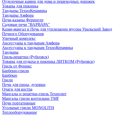
Отделочные камни для дома и пешеходных дорожек
Товары для пикника
Тандыры ТехноКерамика
Тандыры Амфора
Печи-казаны Ферингер
Садовые печи "ВАРВАРА"
Казан-мангал и Печь для утилизации мусора Уральский Завод
Печного Оборудования
Уличный комплекс
Аксессуары к тандырам Амфора
Аксессуары к тандырам ТехноКерамика
Тандыры
Гриль-решетки (Рубцовск)
Товары для отдыха и пикника ЛИТКОМ (Рубцовск)
Гриль от Феникс
Барбекю-грили
Барбекю
Грили
Печи для пицы, духовки
Очаги для костра
Мангалы и решетки-гриль Технолит
Мангалы грили коптильни TMF
Печи портативные
Угольные грили MONOLITH
Теплооборудование