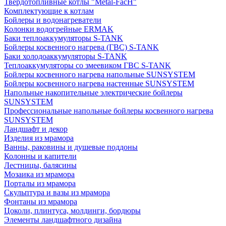
Твердотопливные котлы "Metal-FacH"
Комплектующие к котлам
Бойлеры и водонагреватели
Колонки водогрейные ERMAK
Баки теплоаккумуляторы S-TANK
Бойлеры косвенного нагрева (ГВС) S-TANK
Баки холодоаккумуляторы S-TANK
Теплоаккумуляторы со змеевиком ГВС S-TANK
Бойлеры косвенного нагрева напольные SUNSYSTEM
Бойлеры косвенного нагрева настенные SUNSYSTEM
Напольные накопительные электрические бойлеры
SUNSYSTEM
Профессиональные напольные бойлеры косвенного нагрева
SUNSYSTEM
Ландшафт и декор
Изделия из мрамора
Ванны, раковины и душевые поддоны
Колонны и капители
Лестницы, балясины
Мозаика из мрамора
Порталы из мрамора
Скульптура и вазы из мрамора
Фонтаны из мрамора
Цоколи, плинтуса, молдинги, бордюры
Элементы ландшафтного дизайна