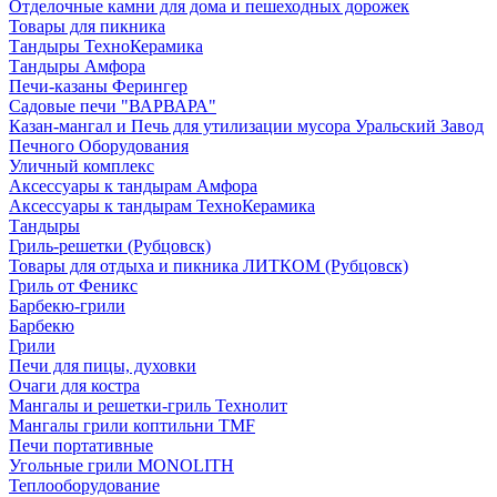
Отделочные камни для дома и пешеходных дорожек
Товары для пикника
Тандыры ТехноКерамика
Тандыры Амфора
Печи-казаны Ферингер
Садовые печи "ВАРВАРА"
Казан-мангал и Печь для утилизации мусора Уральский Завод
Печного Оборудования
Уличный комплекс
Аксессуары к тандырам Амфора
Аксессуары к тандырам ТехноКерамика
Тандыры
Гриль-решетки (Рубцовск)
Товары для отдыха и пикника ЛИТКОМ (Рубцовск)
Гриль от Феникс
Барбекю-грили
Барбекю
Грили
Печи для пицы, духовки
Очаги для костра
Мангалы и решетки-гриль Технолит
Мангалы грили коптильни TMF
Печи портативные
Угольные грили MONOLITH
Теплооборудование