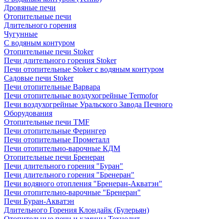
Дровяные печи
Отопительные печи
Длительного горения
Чугунные
C водяным контуром
Отопительные печи Stoker
Печи длительного горения Stoker
Печи отопительные Stoker с водяным контуром
Садовые печи Stoker
Печи отопительные Варвара
Печи отопительные воздухогрейные Termofor
Печи воздухогрейные Уральского Завода Печного
Оборудования
Отопительные печи TMF
Печи отопительные Ферингер
Печи отопительные Прометалл
Печи отопительно-варочные КДМ
Отопительные печи Бренеран
Печи длительного горения "Буран"
Печи длительного горения "Бренеран"
Печи водяного отопления "Бренеран-Акватэн"
Печи отопительно-варочные "Бренеран"
Печи Буран-Акватэн
Длительного Горения Клондайк (Булерьян)
Отопительные печи и камины Технолит