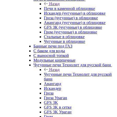
Назад
Печи в каменной облицовке
Искандер (чугунные) в облицовке
Гроза (чугунные) в облицовке
Авангард (чугунные) в облицовке
GFS ЗК (чугунные) в облицовке
Гром (чугунные) в облицовке
Стальные в облицовке
Чугунные в облицовке
Банные печи под ГАЗ
С баком для воды
С выносной топкой
Модульные кирпичные
Чугунные печи Технолит для русской бани
Назад
Чугунные печи Технолит для русской
бани
Авангард
Искандер
Гроза
Гроза Ураган
GFS 3K
GFS 3K в сетке
GFS 3K Ураган
Гром