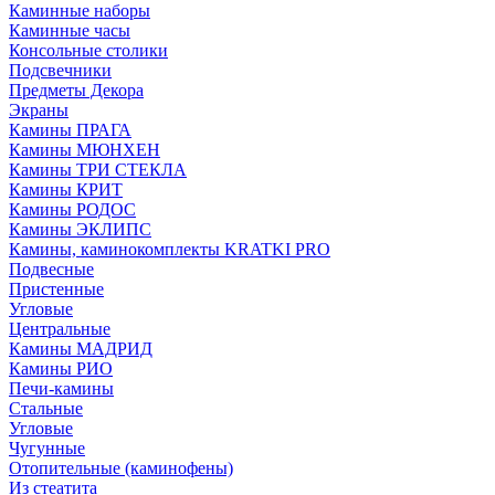
Каминные наборы
Каминные часы
Консольные столики
Подсвечники
Предметы Декора
Экраны
Камины ПРАГА
Камины МЮНХЕН
Камины ТРИ СТЕКЛА
Камины КРИТ
Камины РОДОС
Камины ЭКЛИПС
Камины, каминокомплекты KRATKI PRO
Подвесные
Пристенные
Угловые
Центральные
Камины МАДРИД
Камины РИО
Печи-камины
Стальные
Угловые
Чугунные
Отопительные (каминофены)
Из стеатита