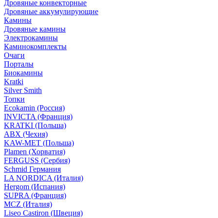
Дровяные конвекторные
Дровяные аккумулирующие
Камины
Дровяные камины
Электрокамины
Каминокомплекты
Очаги
Порталы
Биокамины
Kratki
Silver Smith
Топки
Ecokamin (Россия)
INVICTA (Франция)
KRATKI (Польша)
ABX (Чехия)
KAW-MET (Польша)
Plamen (Хорватия)
FERGUSS (Сербия)
Schmid Германия
LA NORDICA (Италия)
Hergom (Испания)
SUPRA (Франция)
MCZ (Италия)
Liseo Castiron (Швеция)