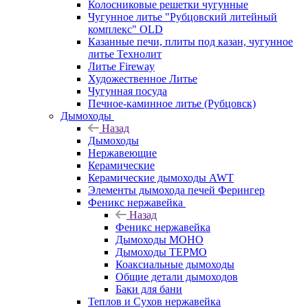
Колосниковые решетки чугунные
Чугунное литье "Рубцовский литейный
комплекс" OLD
Казанные печи, плиты под казан, чугунное
литье Технолит
Литье Fireway
Художественное Литье
Чугунная посуда
Печное-каминное литье (Рубцовск)
Дымоходы
Назад
Дымоходы
Нержавеющие
Керамические
Керамические дымоходы AWT
Элементы дымохода печей Ферингер
Феникс нержавейка
Назад
Феникс нержавейка
Дымоходы МОНО
Дымоходы ТЕРМО
Коаксиальные дымоходы
Общие детали дымоходов
Баки для бани
Теплов и Сухов нержавейка