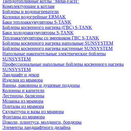
Твердотопливные котлы "Metal-FacH"
Комплектующие к котлам
Бойлеры и водонагреватели
Колонки водогрейные ERMAK
Баки теплоаккумуляторы S-TANK
Бойлеры косвенного нагрева (ГВС) S-TANK
Баки холодоаккумуляторы S-TANK
Теплоаккумуляторы со змеевиком ГВС S-TANK
Бойлеры косвенного нагрева напольные SUNSYSTEM
Бойлеры косвенного нагрева настенные SUNSYSTEM
Напольные накопительные электрические бойлеры
SUNSYSTEM
Профессиональные напольные бойлеры косвенного нагрева
SUNSYSTEM
Ландшафт и декор
Изделия из мрамора
Ванны, раковины и душевые поддоны
Колонны и капители
Лестницы, балясины
Мозаика из мрамора
Порталы из мрамора
Скульптура и вазы из мрамора
Фонтаны из мрамора
Цоколи, плинтуса, молдинги, бордюры
Элементы ландшафтного дизайна