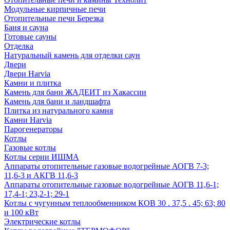
Модульные кирпичные печи
Отопительные печи Березка
Баня и сауна
Готовые сауны
Отделка
Натуральный камень для отделки саун
Двери
Двери Harvia
Камни и плитка
Камень для бани ЖАДЕИТ из Хакассии
Камень для бани и ландшафта
Плитка из натурального камня
Камни Harvia
Парогенераторы
Котлы
Газовые котлы
Котлы серии ИШМА
Аппараты отопительные газовые водогрейные АОГВ 7-3;
11,6-3 и АКГВ 11,6-3
Аппараты отопительные газовые водогрейные АОГВ 11,6-1;
17,4-1; 23,2-1; 29-1
Котлы с чугунным теплообменником КОВ 30 . 37,5 . 45; 63; 80
и 100 кВт
Электрические котлы