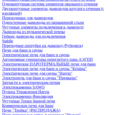
Одноконтурная система элементов овального сечения
Двухконтурные элементы дымоходов круглого сечения (с
изоляцией)
Переходники для дымоходов
Одностенные дымоходы из окрашенной стали
Чугунные элементы подключения к дымоходу
Дымоходы из вулканической пемзы
Гибкие дымоходы для подключения
Stabile
Переходные патрубки на дымоход (Рубцовск)
Печи для бани и сауны
Электрические печи для бани и сауны
Автономные генераторы перегретого пара АЭГПП
Электрические ПАРОТЕРМАЛЬНЫЕ печи для бани
Электрические печи для бани и сауны "Кristina"
Электрические печи для сауны "Harvia"
Электропечь для бани и сауны "Премьера"
Запчасти к электрическим печам
Электрокаменки SAWO
Пульты Управления Harvia
Электрокаменки Финляндия
Чугунные Топки банной печи
Коммерческие печи для бани
Печи "Тройка" (РАСПРОДАЖА)
Печи чугунные в сетке, в кожухе и "Ураган"