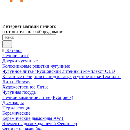
Интернет-магазин печного
и отопительного оборудования
Каталог
Печное литьё
Дверки чугунные
Колосниковые решетки чугунные
Чугунное литье "Рубцовский литейный комплекс" OLD
Казанные печи, плиты под казан, чугунное литье Технолит
Литье Fireway
Художественное Литье
Чугунная посуда
Печное-каминное литье (Рубцовск)
Дымоходы
Нержавеющие
Керамические
Керамические дымоходы AWT
Элементы дымохода печей Ферингер
Феникс нержавейка