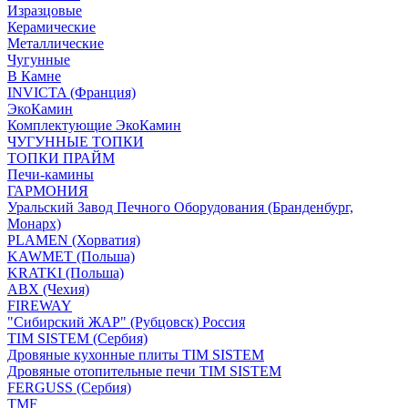
Изразцовые
Керамические
Металлические
Чугунные
В Камне
INVICTA (Франция)
ЭкоКамин
Комплектующие ЭкоКамин
ЧУГУННЫЕ ТОПКИ
ТОПКИ ПРАЙМ
Печи-камины
ГАРМОНИЯ
Уральский Завод Печного Оборудования (Бранденбург,
Монарх)
PLAMEN (Хорватия)
KAWMET (Польша)
KRATKI (Польша)
ABX (Чехия)
FIREWAY
"Сибирский ЖАР" (Рубцовск) Россия
TIM SISTEM (Сербия)
Дровяные кухонные плиты TIM SISTEM
Дровяные отопительные печи TIM SISTEM
FERGUSS (Сербия)
TMF