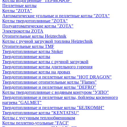
Котлы водогрейные "ТЕРМОФОР"
Пеллетные котлы
Котлы "ZOTA"
Автоматические угольные и пеллетные котлы "ZOTA"
Котлы твердотопливные "ZOTA"
Полуавтоматические котлы "ZOTA"
Электрокотлы ZOTA
Отопительные котлы Heiztechnik
Котлы с ручной загрузкой топлива Heiztechnik
Отопительные котлы TMF
Твердотопливные котлы Stoker
Твердотопливные котлы
Твердотопливные котлы с ручной загрузкой
Твердотопливные котлы длительного горения
Твердотопливные котлы на дровах
Твердотопливные и пеллетные котлы "HOT DRAGON"
Твердотопливные отопительные котлы "Flames"
Твердотопливные и пеллетные котлы "DEFRO"
Котлы твердотопливные с водяным контуром "УЗПО"
Твердотопливные и пеллетные котлы, бойлеры косвенного
нагрева "GALMET"
Твердотопливные и пеллетные котлы "БЕЛКОМiН"
Твердотопливные котлы "KENTATSU"
Котлы с чугунным теплообменником
Котлы пеллетно-угольные "FACI"