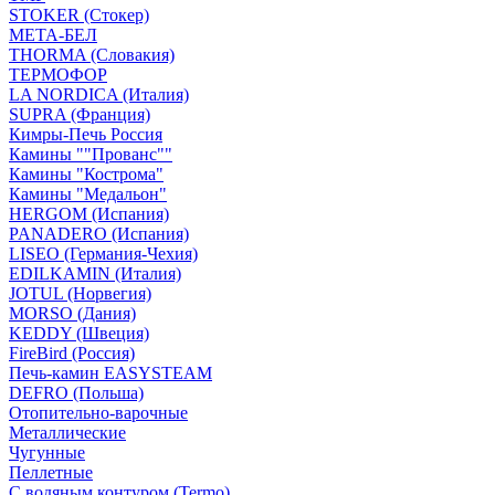
STOKER (Стокер)
МЕТА-БЕЛ
THORMA (Словакия)
ТЕРМОФОР
LA NORDICA (Италия)
SUPRA (Франция)
Кимры-Печь Россия
Камины ""Прованс""
Камины "Кострома"
Камины "Медальон"
HERGOM (Испания)
PANADERO (Испания)
LISEO (Германия-Чехия)
EDILKAMIN (Италия)
JOTUL (Норвегия)
MORSO (Дания)
KEDDY (Швеция)
FireBird (Россия)
Печь-камин EASYSTEAM
DEFRO (Польша)
Отопительно-варочные
Металлические
Чугунные
Пеллетные
С водяным контуром (Termo)