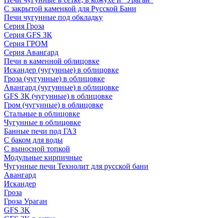
С закрытой каменкой для Русской Бани
Печи чугунные под обкладку
Серия Гроза
Серия GFS ЗК
Серия ГРОМ
Серия Авангард
Печи в каменной облицовке
Искандер (чугунные) в облицовке
Гроза (чугунные) в облицовке
Авангард (чугунные) в облицовке
GFS ЗК (чугунные) в облицовке
Гром (чугунные) в облицовке
Стальные в облицовке
Чугунные в облицовке
Банные печи под ГАЗ
С баком для воды
С выносной топкой
Модульные кирпичные
Чугунные печи Технолит для русской бани
Авангард
Искандер
Гроза
Гроза Ураган
GFS 3K