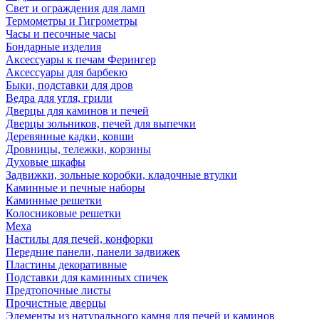
Свет и ограждения для ламп
Термометры и Гигрометры
Часы и песочные часы
Бондарные изделия
Аксессуары к печам Ферингер
Аксессуары для барбекю
Быки, подставки для дров
Ведра для угля, грили
Дверцы для каминов и печей
Дверцы зольников, печей для выпечки
Деревянные кадки, ковши
Дровницы, тележки, корзины
Духовые шкафы
Задвижки, зольные коробки, кладочные втулки
Каминные и печные наборы
Каминные решетки
Колосниковые решетки
Меха
Настилы для печей, конфорки
Передние панели, панели задвижек
Пластины декоративные
Подставки для каминных спичек
Предтопочные листы
Прочистные дверцы
Элементы из натурального камня для печей и каминов