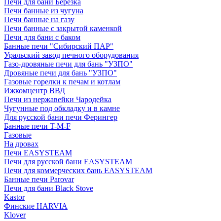
Печи для бани Березка
Печи банные из чугуна
Печи банные на газу
Печи банные с закрытой каменкой
Печи для бани с баком
Банные печи "Сибирский ПАР"
Уральский завод печного оборудования
Газо-дровяные печи для бань "УЗПО"
Дровяные печи для бань "УЗПО"
Газовые горелки к печам и котлам
Ижкомцентр ВВД
Печи из нержавейки Чародейка
Чугунные под обкладку и в камне
Для русской бани печи Ферингер
Банные печи T-M-F
Газовые
На дровах
Печи EASYSTEAM
Печи для русской бани EASYSTEAM
Печи для коммерческих бань EASYSTEAM
Банные печи Parovar
Печи для бани Black Stove
Kastor
Финские HARVIA
Klover