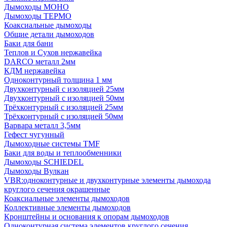
Дымоходы МОНО
Дымоходы ТЕРМО
Коаксиальные дымоходы
Общие детали дымоходов
Баки для бани
Теплов и Сухов нержавейка
DARCO металл 2мм
КДМ нержавейка
Одноконтурный толщина 1 мм
Двухконтурный с изоляцией 25мм
Двухконтурный с изоляцией 50мм
Трёхконтурный с изоляцией 25мм
Трёхконтурный с изоляцией 50мм
Варвара металл 3,5мм
Гефест чугунный
Дымоходные системы TMF
Баки для воды и теплообменники
Дымоходы SCHIEDEL
Дымоходы Вулкан
VBR:одноконтурные и двухконтурные элементы дымохода
круглого сечения окрашенные
Коаксиальные элементы дымоходов
Коллективные элементы дымоходов
Кронштейны и основания к опорам дымоходов
Одноконтурная система элементов круглого сечения