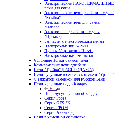
Электрические ПАРОТЕРМАЛЬНЫЕ
печи для бани
Электрические печи для бани и сауны
"Кristina"
Электрические печи для сауны
"Harvia"
Электропечь для бани и сауны
"Премьера"
Запчасти к электрическим печам
Электрокаменки SAWO
Пульты Управления Harvia
Электрокаменки Финляндия
Чугунные Топки банной печи
Коммерческие печи для бани
Печи "Тройка" (РАСПРОДАЖА)
Печи чугунные в сетке, в кожухе и "Ураган"
С закрытой каменкой для Русской Бани
Печи чугунные под обкладку
Назад
Печи чугунные под обкладку
Серия Гроза
Серия GFS ЗК
Серия ГРОМ
Серия Авангард
Печи в каменной облицовке