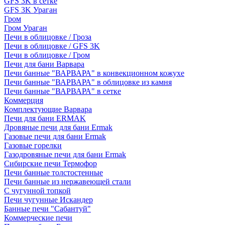
GFS 3K в сетке
GFS 3K Ураган
Гром
Гром Ураган
Печи в облицовке / Гроза
Печи в облицовке / GFS 3K
Печи в облицовке / Гром
Печи для бани Варвара
Печи банные "ВАРВАРА" в конвекционном кожухе
Печи банные "ВАРВАРА" в облицовке из камня
Печи банные "ВАРВАРА" в сетке
Коммерция
Комплектующие Варвара
Печи для бани ERMAK
Дровяные печи для бани Ermak
Газовые печи для бани Ermak
Газовые горелки
Газодровяные печи для бани Ermak
Сибирские печи Термофор
Печи банные толстостенные
Печи банные из нержавеющей стали
С чугунной топкой
Печи чугунные Искандер
Банные печи "Сабантуй"
Коммерческие печи