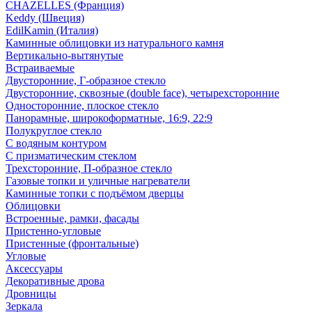
CHAZELLES (Франция)
Keddy (Швеция)
EdilKamin (Италия)
Каминные облицовки из натурального камня
Вертикально-вытянутые
Встраиваемые
Двусторонние, Г-образное стекло
Двусторонние, сквозные (double face), четырехсторонние
Односторонние, плоское стекло
Панорамные, широкоформатные, 16:9, 22:9
Полукруглое стекло
С водяным контуром
С призматическим стеклом
Трехсторонние, П-образное стекло
Газовые топки и уличные нагреватели
Каминные топки с подъёмом дверцы
Облицовки
Встроенные, рамки, фасады
Пристенно-угловые
Пристенные (фронтальные)
Угловые
Аксессуары
Декоративные дрова
Дровницы
Зеркала