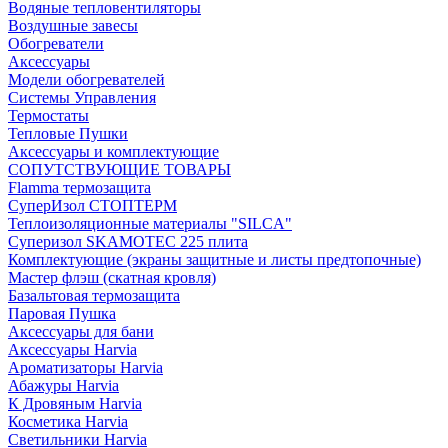
Водяные тепловентиляторы
Воздушные завесы
Обогреватели
Аксессуары
Модели обогревателей
Системы Управления
Термостаты
Тепловые Пушки
Аксессуары и комплектующие
СОПУТСТВУЮЩИЕ ТОВАРЫ
Flamma термозащита
СуперИзол СТОПТЕРМ
Теплоизоляционные материалы "SILCA"
Суперизол SKAMOTEC 225 плита
Комплектующие (экраны защитные и листы предтопочные)
Мастер флэш (скатная кровля)
Базальтовая термозащита
Паровая Пушка
Аксессуары для бани
Аксессуары Harvia
Ароматизаторы Harvia
Абажуры Harvia
К Дровяным Harvia
Косметика Harvia
Светильники Harvia