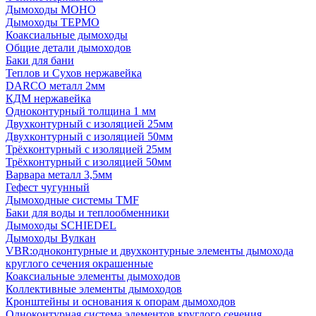
Дымоходы МОНО
Дымоходы ТЕРМО
Коаксиальные дымоходы
Общие детали дымоходов
Баки для бани
Теплов и Сухов нержавейка
DARCO металл 2мм
КДМ нержавейка
Одноконтурный толщина 1 мм
Двухконтурный с изоляцией 25мм
Двухконтурный с изоляцией 50мм
Трёхконтурный с изоляцией 25мм
Трёхконтурный с изоляцией 50мм
Варвара металл 3,5мм
Гефест чугунный
Дымоходные системы TMF
Баки для воды и теплообменники
Дымоходы SCHIEDEL
Дымоходы Вулкан
VBR:одноконтурные и двухконтурные элементы дымохода
круглого сечения окрашенные
Коаксиальные элементы дымоходов
Коллективные элементы дымоходов
Кронштейны и основания к опорам дымоходов
Одноконтурная система элементов круглого сечения