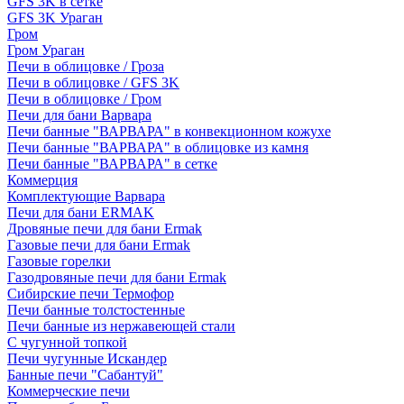
GFS 3K в сетке
GFS 3K Ураган
Гром
Гром Ураган
Печи в облицовке / Гроза
Печи в облицовке / GFS 3K
Печи в облицовке / Гром
Печи для бани Варвара
Печи банные "ВАРВАРА" в конвекционном кожухе
Печи банные "ВАРВАРА" в облицовке из камня
Печи банные "ВАРВАРА" в сетке
Коммерция
Комплектующие Варвара
Печи для бани ERMAK
Дровяные печи для бани Ermak
Газовые печи для бани Ermak
Газовые горелки
Газодровяные печи для бани Ermak
Сибирские печи Термофор
Печи банные толстостенные
Печи банные из нержавеющей стали
С чугунной топкой
Печи чугунные Искандер
Банные печи "Сабантуй"
Коммерческие печи