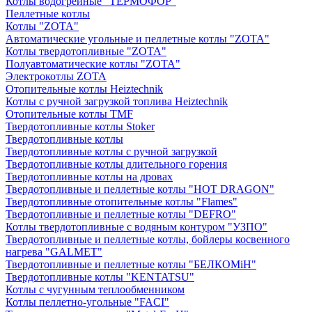
Котлы водогрейные "ТЕРМОФОР"
Пеллетные котлы
Котлы "ZOTA"
Автоматические угольные и пеллетные котлы "ZOTA"
Котлы твердотопливные "ZOTA"
Полуавтоматические котлы "ZOTA"
Электрокотлы ZOTA
Отопительные котлы Heiztechnik
Котлы с ручной загрузкой топлива Heiztechnik
Отопительные котлы TMF
Твердотопливные котлы Stoker
Твердотопливные котлы
Твердотопливные котлы с ручной загрузкой
Твердотопливные котлы длительного горения
Твердотопливные котлы на дровах
Твердотопливные и пеллетные котлы "HOT DRAGON"
Твердотопливные отопительные котлы "Flames"
Твердотопливные и пеллетные котлы "DEFRO"
Котлы твердотопливные с водяным контуром "УЗПО"
Твердотопливные и пеллетные котлы, бойлеры косвенного
нагрева "GALMET"
Твердотопливные и пеллетные котлы "БЕЛКОМiН"
Твердотопливные котлы "KENTATSU"
Котлы с чугунным теплообменником
Котлы пеллетно-угольные "FACI"