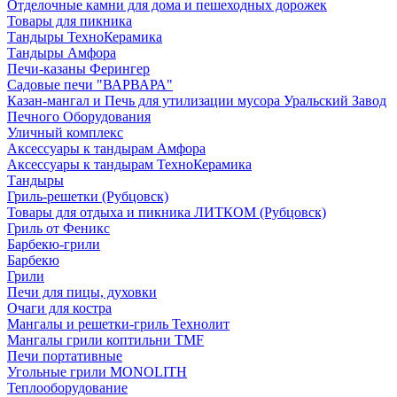
Отделочные камни для дома и пешеходных дорожек
Товары для пикника
Тандыры ТехноКерамика
Тандыры Амфора
Печи-казаны Ферингер
Садовые печи "ВАРВАРА"
Казан-мангал и Печь для утилизации мусора Уральский Завод
Печного Оборудования
Уличный комплекс
Аксессуары к тандырам Амфора
Аксессуары к тандырам ТехноКерамика
Тандыры
Гриль-решетки (Рубцовск)
Товары для отдыха и пикника ЛИТКОМ (Рубцовск)
Гриль от Феникс
Барбекю-грили
Барбекю
Грили
Печи для пицы, духовки
Очаги для костра
Мангалы и решетки-гриль Технолит
Мангалы грили коптильни TMF
Печи портативные
Угольные грили MONOLITH
Теплооборудование