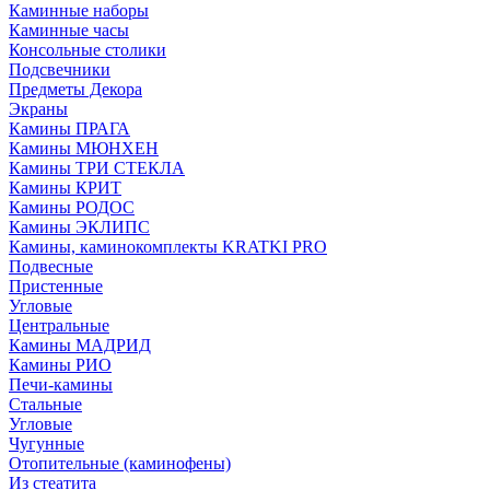
Каминные наборы
Каминные часы
Консольные столики
Подсвечники
Предметы Декора
Экраны
Камины ПРАГА
Камины МЮНХЕН
Камины ТРИ СТЕКЛА
Камины КРИТ
Камины РОДОС
Камины ЭКЛИПС
Камины, каминокомплекты KRATKI PRO
Подвесные
Пристенные
Угловые
Центральные
Камины МАДРИД
Камины РИО
Печи-камины
Стальные
Угловые
Чугунные
Отопительные (каминофены)
Из стеатита