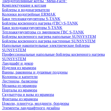
Твердотопливные котлы "Metal-FacH"
Комплектующие к котлам
Бойлеры и водонагреватели
Колонки водогрейные ERMAK
Баки теплоаккумуляторы S-TANK
Бойлеры косвенного нагрева (ГВС) S-TANK
Баки холодоаккумуляторы S-TANK
Теплоаккумуляторы со змеевиком ГВС S-TANK
Бойлеры косвенного нагрева напольные SUNSYSTEM
Бойлеры косвенного нагрева настенные SUNSYSTEM
Напольные накопительные электрические бойлеры
SUNSYSTEM
Профессиональные напольные бойлеры косвенного нагрева
SUNSYSTEM
Ландшафт и декор
Изделия из мрамора
Ванны, раковины и душевые поддоны
Колонны и капители
Лестницы, балясины
Мозаика из мрамора
Порталы из мрамора
Скульптура и вазы из мрамора
Фонтаны из мрамора
Цоколи, плинтуса, молдинги, бордюры
Элементы ландшафтного дизайна