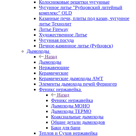
Колосниковые решетки чугунные
Чугунное литье "Рубцовский литейный
комплекс" OLD
Казанные печи, плиты под казан, чугунное
литье Технолит
Литье Fireway
Художественное Литье
Чугунная посуда
Печное-каминное литье (Рубцовск)
Дымоходы
Назад
Дымоходы
Нержавеющие
Керамические
Керамические дымоходы AWT
Элементы дымохода печей Ферингер
Феникс нержавейка
Назад
Феникс нержавейка
Дымоходы МОНО
Дымоходы ТЕРМО
Коаксиальные дымоходы
Общие детали дымоходов
Баки для бани
Теплов и Сухов нержавейка