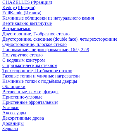
CHAZELLES (Франция)
Keddy (Швеция)
EdilKamin (Италия)
Каминные облицовки из натурального камня
Вертикально-вытянутые
Встраиваемые
Двусторонние, Г-образное стекло
Двусторонние, сквозные (double face), четырехсторонние
Односторонние, плоское стекло
Панорамные, широкоформатные, 16:9, 22:9
Полукруглое стекло
С водяным контуром
С призматическим стеклом
Трехсторонние, П-образное стекло
Газовые топки и уличные нагреватели
Каминные топки с подъёмом дверцы
Облицовки
Встроенные, рамки, фасады
Пристенно-угловые
Пристенные (фронтальные)
Угловые
Аксессуары
Декоративные дрова
Дровницы
Зеркала