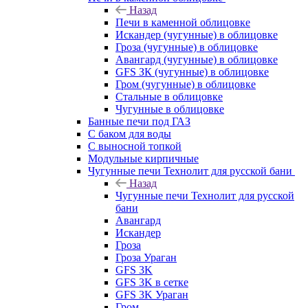
Назад
Печи в каменной облицовке
Искандер (чугунные) в облицовке
Гроза (чугунные) в облицовке
Авангард (чугунные) в облицовке
GFS ЗК (чугунные) в облицовке
Гром (чугунные) в облицовке
Стальные в облицовке
Чугунные в облицовке
Банные печи под ГАЗ
С баком для воды
С выносной топкой
Модульные кирпичные
Чугунные печи Технолит для русской бани
Назад
Чугунные печи Технолит для русской
бани
Авангард
Искандер
Гроза
Гроза Ураган
GFS 3K
GFS 3K в сетке
GFS 3K Ураган
Гром