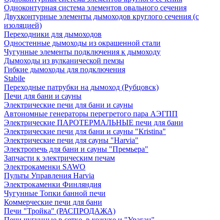
Одноконтурная система элементов овального сечения
Двухконтурные элементы дымоходов круглого сечения (с
изоляцией)
Переходники для дымоходов
Одностенные дымоходы из окрашенной стали
Чугунные элементы подключения к дымоходу
Дымоходы из вулканической пемзы
Гибкие дымоходы для подключения
Stabile
Переходные патрубки на дымоход (Рубцовск)
Печи для бани и сауны
Электрические печи для бани и сауны
Автономные генераторы перегретого пара АЭГПП
Электрические ПАРОТЕРМАЛЬНЫЕ печи для бани
Электрические печи для бани и сауны "Кristina"
Электрические печи для сауны "Harvia"
Электропечь для бани и сауны "Премьера"
Запчасти к электрическим печам
Электрокаменки SAWO
Пульты Управления Harvia
Электрокаменки Финляндия
Чугунные Топки банной печи
Коммерческие печи для бани
Печи "Тройка" (РАСПРОДАЖА)
Печи чугунные в сетке, в кожухе и "Ураган"