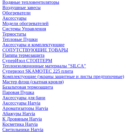
Водяные тепловентиляторы
Воздушные завесы
Обогреватели
Аксессуары
Модели обогревателей
Системы Управления
Термостаты
Тепловые Пушки
Аксессуары и комплектующие
СОПУТСТВУЮЩИЕ ТОВАРЫ
Flamma термозащита
СуперИзол СТОПТЕРМ
Теплоизоляционные материалы "SILCA"
Суперизол SKAMOTEC 225 плита
Комплектующие (экраны защитные и листы предтопочные)
Мастер флэш (скатная кровля)
Базальтовая термозащита
Паровая Пушка
Аксессуары для бани
Аксессуары Harvia
Ароматизаторы Harvia
Абажуры Harvia
К Дровяным Harvia
Косметика Harvia
Светильники Harvia