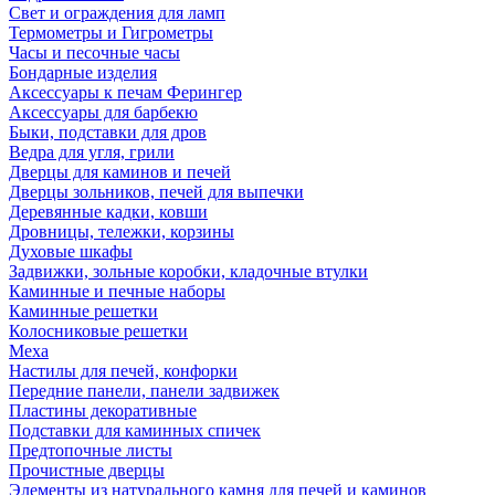
Свет и ограждения для ламп
Термометры и Гигрометры
Часы и песочные часы
Бондарные изделия
Аксессуары к печам Ферингер
Аксессуары для барбекю
Быки, подставки для дров
Ведра для угля, грили
Дверцы для каминов и печей
Дверцы зольников, печей для выпечки
Деревянные кадки, ковши
Дровницы, тележки, корзины
Духовые шкафы
Задвижки, зольные коробки, кладочные втулки
Каминные и печные наборы
Каминные решетки
Колосниковые решетки
Меха
Настилы для печей, конфорки
Передние панели, панели задвижек
Пластины декоративные
Подставки для каминных спичек
Предтопочные листы
Прочистные дверцы
Элементы из натурального камня для печей и каминов