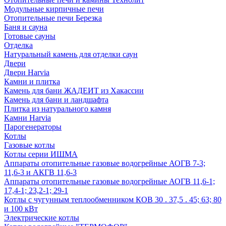
Модульные кирпичные печи
Отопительные печи Березка
Баня и сауна
Готовые сауны
Отделка
Натуральный камень для отделки саун
Двери
Двери Harvia
Камни и плитка
Камень для бани ЖАДЕИТ из Хакассии
Камень для бани и ландшафта
Плитка из натурального камня
Камни Harvia
Парогенераторы
Котлы
Газовые котлы
Котлы серии ИШМА
Аппараты отопительные газовые водогрейные АОГВ 7-3;
11,6-3 и АКГВ 11,6-3
Аппараты отопительные газовые водогрейные АОГВ 11,6-1;
17,4-1; 23,2-1; 29-1
Котлы с чугунным теплообменником КОВ 30 . 37,5 . 45; 63; 80
и 100 кВт
Электрические котлы