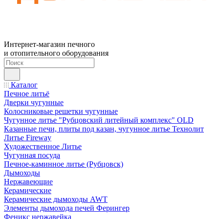
Интернет-магазин печного
и отопительного оборудования
Каталог
Печное литьё
Дверки чугунные
Колосниковые решетки чугунные
Чугунное литье "Рубцовский литейный комплекс" OLD
Казанные печи, плиты под казан, чугунное литье Технолит
Литье Fireway
Художественное Литье
Чугунная посуда
Печное-каминное литье (Рубцовск)
Дымоходы
Нержавеющие
Керамические
Керамические дымоходы AWT
Элементы дымохода печей Ферингер
Феникс нержавейка