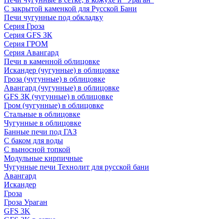
С закрытой каменкой для Русской Бани
Печи чугунные под обкладку
Серия Гроза
Серия GFS ЗК
Серия ГРОМ
Серия Авангард
Печи в каменной облицовке
Искандер (чугунные) в облицовке
Гроза (чугунные) в облицовке
Авангард (чугунные) в облицовке
GFS ЗК (чугунные) в облицовке
Гром (чугунные) в облицовке
Стальные в облицовке
Чугунные в облицовке
Банные печи под ГАЗ
С баком для воды
С выносной топкой
Модульные кирпичные
Чугунные печи Технолит для русской бани
Авангард
Искандер
Гроза
Гроза Ураган
GFS 3K