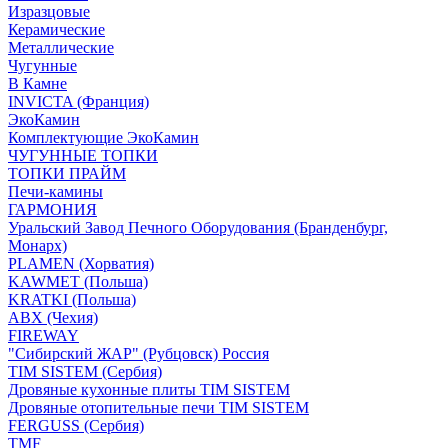
Изразцовые
Керамические
Металлические
Чугунные
В Камне
INVICTA (Франция)
ЭкоКамин
Комплектующие ЭкоКамин
ЧУГУННЫЕ ТОПКИ
ТОПКИ ПРАЙМ
Печи-камины
ГАРМОНИЯ
Уральский Завод Печного Оборудования (Бранденбург,
Монарх)
PLAMEN (Хорватия)
KAWMET (Польша)
KRATKI (Польша)
ABX (Чехия)
FIREWAY
"Сибирский ЖАР" (Рубцовск) Россия
TIM SISTEM (Сербия)
Дровяные кухонные плиты TIM SISTEM
Дровяные отопительные печи TIM SISTEM
FERGUSS (Сербия)
TMF