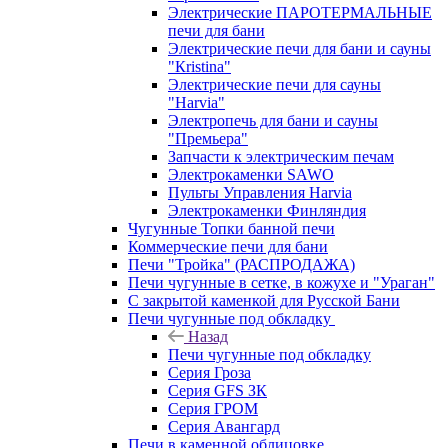
Электрические ПАРОТЕРМАЛЬНЫЕ
печи для бани
Электрические печи для бани и сауны
"Кristina"
Электрические печи для сауны
"Harvia"
Электропечь для бани и сауны
"Премьера"
Запчасти к электрическим печам
Электрокаменки SAWO
Пульты Управления Harvia
Электрокаменки Финляндия
Чугунные Топки банной печи
Коммерческие печи для бани
Печи "Тройка" (РАСПРОДАЖА)
Печи чугунные в сетке, в кожухе и "Ураган"
С закрытой каменкой для Русской Бани
Печи чугунные под обкладку
Назад
Печи чугунные под обкладку
Серия Гроза
Серия GFS ЗК
Серия ГРОМ
Серия Авангард
Печи в каменной облицовке