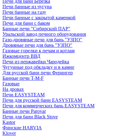
Печи для бани Березка
Печи банные из чугуна
Печи банные на газу
Печи банные с закрытой каменкой
Печи для бани с баком
Банные печи "Сибирский ПАР"
Уральский завод печного оборудования
Газо-дровяные печи для бань "УЗПО"
Дровяные печи для бань "УЗПО"
Газовые горелки к печам и котлам
Ижкомцентр ВВД
Печи из нержавейки Чародейка
Чугунные под обкладку и в камне
Для русской бани печи Ферингер
Банные печи T-M-F
Газовые
На дровах
Печи EASYSTEAM
Печи для русской бани EASYSTEAM
Печи для коммерческих бань EASYSTEAM
Банные печи Parovar
Печи для бани Black Stove
Kastor
Финские HARVIA
Klover