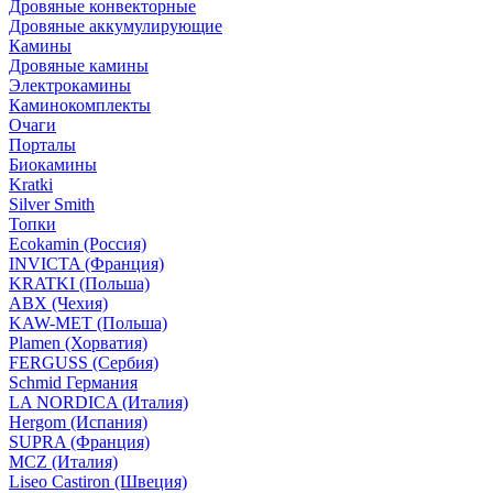
Дровяные конвекторные
Дровяные аккумулирующие
Камины
Дровяные камины
Электрокамины
Каминокомплекты
Очаги
Порталы
Биокамины
Kratki
Silver Smith
Топки
Ecokamin (Россия)
INVICTA (Франция)
KRATKI (Польша)
ABX (Чехия)
KAW-MET (Польша)
Plamen (Хорватия)
FERGUSS (Сербия)
Schmid Германия
LA NORDICA (Италия)
Hergom (Испания)
SUPRA (Франция)
MCZ (Италия)
Liseo Castiron (Швеция)