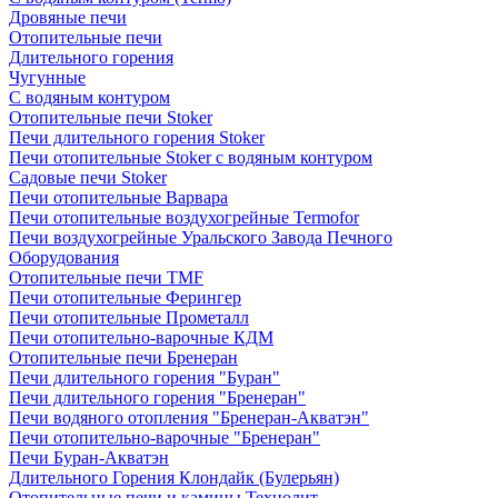
Дровяные печи
Отопительные печи
Длительного горения
Чугунные
C водяным контуром
Отопительные печи Stoker
Печи длительного горения Stoker
Печи отопительные Stoker с водяным контуром
Садовые печи Stoker
Печи отопительные Варвара
Печи отопительные воздухогрейные Termofor
Печи воздухогрейные Уральского Завода Печного
Оборудования
Отопительные печи TMF
Печи отопительные Ферингер
Печи отопительные Прометалл
Печи отопительно-варочные КДМ
Отопительные печи Бренеран
Печи длительного горения "Буран"
Печи длительного горения "Бренеран"
Печи водяного отопления "Бренеран-Акватэн"
Печи отопительно-варочные "Бренеран"
Печи Буран-Акватэн
Длительного Горения Клондайк (Булерьян)
Отопительные печи и камины Технолит