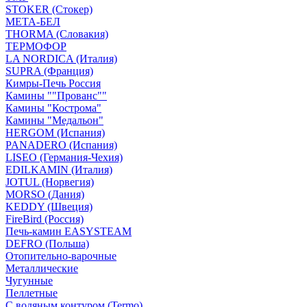
STOKER (Стокер)
МЕТА-БЕЛ
THORMA (Словакия)
ТЕРМОФОР
LA NORDICA (Италия)
SUPRA (Франция)
Кимры-Печь Россия
Камины ""Прованс""
Камины "Кострома"
Камины "Медальон"
HERGOM (Испания)
PANADERO (Испания)
LISEO (Германия-Чехия)
EDILKAMIN (Италия)
JOTUL (Норвегия)
MORSO (Дания)
KEDDY (Швеция)
FireBird (Россия)
Печь-камин EASYSTEAM
DEFRO (Польша)
Отопительно-варочные
Металлические
Чугунные
Пеллетные
С водяным контуром (Termo)