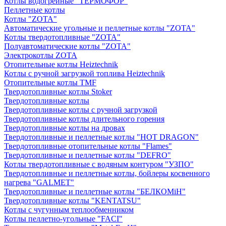
Котлы водогрейные "ТЕРМОФОР"
Пеллетные котлы
Котлы "ZOTA"
Автоматические угольные и пеллетные котлы "ZOTA"
Котлы твердотопливные "ZOTA"
Полуавтоматические котлы "ZOTA"
Электрокотлы ZOTA
Отопительные котлы Heiztechnik
Котлы с ручной загрузкой топлива Heiztechnik
Отопительные котлы TMF
Твердотопливные котлы Stoker
Твердотопливные котлы
Твердотопливные котлы с ручной загрузкой
Твердотопливные котлы длительного горения
Твердотопливные котлы на дровах
Твердотопливные и пеллетные котлы "HOT DRAGON"
Твердотопливные отопительные котлы "Flames"
Твердотопливные и пеллетные котлы "DEFRO"
Котлы твердотопливные с водяным контуром "УЗПО"
Твердотопливные и пеллетные котлы, бойлеры косвенного
нагрева "GALMET"
Твердотопливные и пеллетные котлы "БЕЛКОМiН"
Твердотопливные котлы "KENTATSU"
Котлы с чугунным теплообменником
Котлы пеллетно-угольные "FACI"