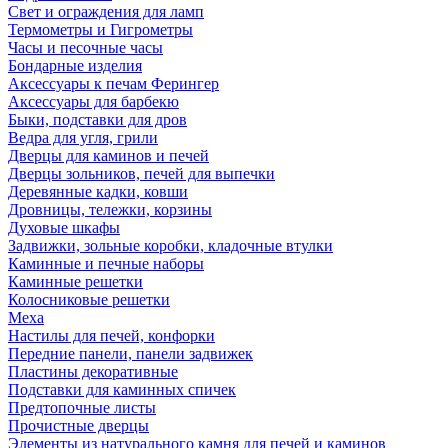
Свет и ограждения для ламп
Термометры и Гигрометры
Часы и песочные часы
Бондарные изделия
Аксессуары к печам Ферингер
Аксессуары для барбекю
Быки, подставки для дров
Ведра для угля, грили
Дверцы для каминов и печей
Дверцы зольников, печей для выпечки
Деревянные кадки, ковши
Дровницы, тележки, корзины
Духовые шкафы
Задвижки, зольные коробки, кладочные втулки
Каминные и печные наборы
Каминные решетки
Колосниковые решетки
Меха
Настилы для печей, конфорки
Передние панели, панели задвижек
Пластины декоративные
Подставки для каминных спичек
Предтопочные листы
Прочистные дверцы
Элементы из натурального камня для печей и каминов