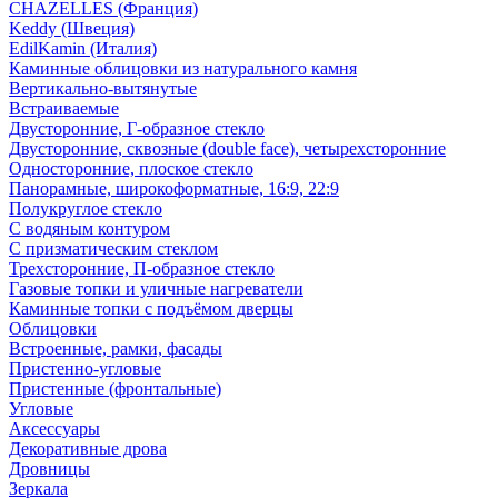
CHAZELLES (Франция)
Keddy (Швеция)
EdilKamin (Италия)
Каминные облицовки из натурального камня
Вертикально-вытянутые
Встраиваемые
Двусторонние, Г-образное стекло
Двусторонние, сквозные (double face), четырехсторонние
Односторонние, плоское стекло
Панорамные, широкоформатные, 16:9, 22:9
Полукруглое стекло
С водяным контуром
С призматическим стеклом
Трехсторонние, П-образное стекло
Газовые топки и уличные нагреватели
Каминные топки с подъёмом дверцы
Облицовки
Встроенные, рамки, фасады
Пристенно-угловые
Пристенные (фронтальные)
Угловые
Аксессуары
Декоративные дрова
Дровницы
Зеркала