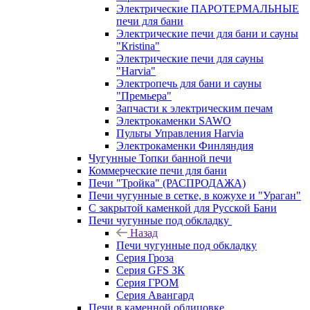
Электрические ПАРОТЕРМАЛЬНЫЕ
печи для бани
Электрические печи для бани и сауны
"Кristina"
Электрические печи для сауны
"Harvia"
Электропечь для бани и сауны
"Премьера"
Запчасти к электрическим печам
Электрокаменки SAWO
Пульты Управления Harvia
Электрокаменки Финляндия
Чугунные Топки банной печи
Коммерческие печи для бани
Печи "Тройка" (РАСПРОДАЖА)
Печи чугунные в сетке, в кожухе и "Ураган"
С закрытой каменкой для Русской Бани
Печи чугунные под обкладку
Назад
Печи чугунные под обкладку
Серия Гроза
Серия GFS ЗК
Серия ГРОМ
Серия Авангард
Печи в каменной облицовке