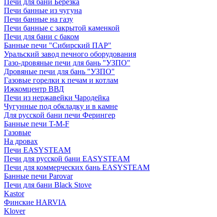
Печи для бани Березка
Печи банные из чугуна
Печи банные на газу
Печи банные с закрытой каменкой
Печи для бани с баком
Банные печи "Сибирский ПАР"
Уральский завод печного оборудования
Газо-дровяные печи для бань "УЗПО"
Дровяные печи для бань "УЗПО"
Газовые горелки к печам и котлам
Ижкомцентр ВВД
Печи из нержавейки Чародейка
Чугунные под обкладку и в камне
Для русской бани печи Ферингер
Банные печи T-M-F
Газовые
На дровах
Печи EASYSTEAM
Печи для русской бани EASYSTEAM
Печи для коммерческих бань EASYSTEAM
Банные печи Parovar
Печи для бани Black Stove
Kastor
Финские HARVIA
Klover