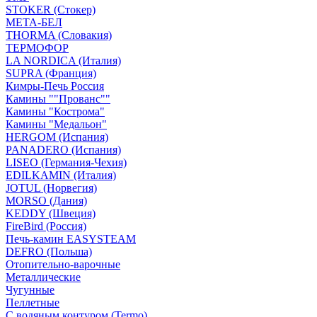
STOKER (Стокер)
МЕТА-БЕЛ
THORMA (Словакия)
ТЕРМОФОР
LA NORDICA (Италия)
SUPRA (Франция)
Кимры-Печь Россия
Камины ""Прованс""
Камины "Кострома"
Камины "Медальон"
HERGOM (Испания)
PANADERO (Испания)
LISEO (Германия-Чехия)
EDILKAMIN (Италия)
JOTUL (Норвегия)
MORSO (Дания)
KEDDY (Швеция)
FireBird (Россия)
Печь-камин EASYSTEAM
DEFRO (Польша)
Отопительно-варочные
Металлические
Чугунные
Пеллетные
С водяным контуром (Termo)