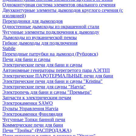
Одноконтурная система элементов овального сечения
Двухконтурные элементы дымоходов круглого сечения (с
изоляцией)
Переходники для дымоходов
Одностенные дымоходы из окрашенной стали
Чугунные элементы подключения к дымоходу
Дымоходы из вулканической пемзы
Гибкие дымоходы для подключения
Stabile
Переходные патрубки на дымоход (Рубцовск)
Печи для бани и сауны
Электрические печи для бани и сауны
Автономные генераторы перегретого пара АЭГПП
Электрические ПАРОТЕРМАЛЬНЫЕ печи для бани
Электрические печи для бани и сауны "Кristina"
Электрические печи для сауны "Harvia"
Электропечь для бани и сауны "Премьера"
Запчасти к электрическим печам
Электрокаменки SAWO
Пульты Управления Harvia
Электрокаменки Финляндия
Чугунные Топки банной печи
Коммерческие печи для бани
Печи "Тройка" (РАСПРОДАЖА)
Печи чугунные в сетке, в кожухе и "Ураган"