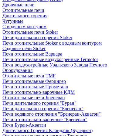
Дровяные печи
Отопительные печи
Длительного горения
Чугунные
C водяным контуром
Отопительные печи Stoker
Печи длительного горения Stoker
Печи отопительные Stoker с водяным контуром
Садовые печи Stoker
Печи отопительные Варвара
Печи отопительные воздухогрейные Termofor
Печи воздухогрейные Уральского Завода Печного
Оборудования
Отопительные печи TMF
Печи отопительные Ферингер
Печи отопительные Прометалл
Печи отопительно-варочные КДМ
Отопительные печи Бренеран
Печи длительного горения "Буран"
Печи длительного горения "Бренеран"
Печи водяного отопления "Бренеран-Акватэн"
Печи отопительно-варочные "Бренеран"
Печи Буран-Акватэн
Длительного Горения Клондайк (Булерьян)
Отопительные печи и камины Технолит