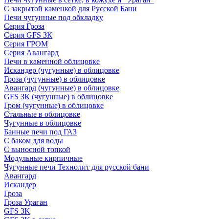
С закрытой каменкой для Русской Бани
Печи чугунные под обкладку
Серия Гроза
Серия GFS ЗК
Серия ГРОМ
Серия Авангард
Печи в каменной облицовке
Искандер (чугунные) в облицовке
Гроза (чугунные) в облицовке
Авангард (чугунные) в облицовке
GFS ЗК (чугунные) в облицовке
Гром (чугунные) в облицовке
Стальные в облицовке
Чугунные в облицовке
Банные печи под ГАЗ
С баком для воды
С выносной топкой
Модульные кирпичные
Чугунные печи Технолит для русской бани
Авангард
Искандер
Гроза
Гроза Ураган
GFS 3K