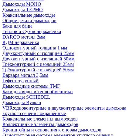
Дымоходы МОНО
Дымоходы ТЕРМО
Коаксиальные дымоходы
Общие детали дымоходов
Баки для бани
Теплов и Сухов нержавейка
DARCO металл 2мм
КДМ нержавейка
Одноконтурный толщина 1 мм
Двухконтурный с изоляцией 25мм
Двухконтурный с изоляцией 50мм
Трёхконтурный с изоляцией 25мм
Трёхконтурный с изоляцией 50мм
Варвара металл 3,5мм
Гефест чугунный
Дымоходные системы TMF
Баки для воды и теплообменники
Дымоходы SCHIEDEL
Дымоходы Вулкан
VBR:одноконтурные и двухконтурные элементы дымохода
круглого сечения окрашенные
Коаксиальные элементы дымоходов
Коллективные элементы дымоходов
Кронштейны и основания к опорам дымоходов
Одноконтурная система элементов круглого сечения