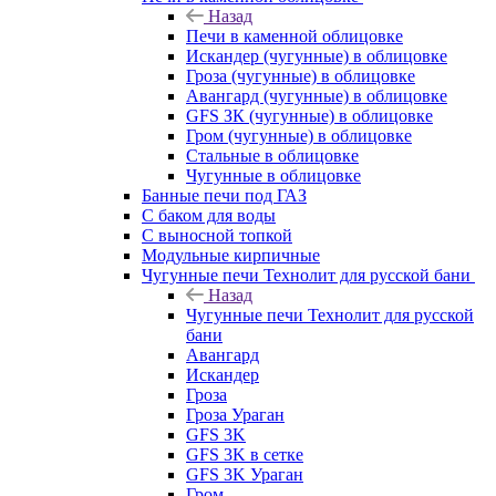
Назад
Печи в каменной облицовке
Искандер (чугунные) в облицовке
Гроза (чугунные) в облицовке
Авангард (чугунные) в облицовке
GFS ЗК (чугунные) в облицовке
Гром (чугунные) в облицовке
Стальные в облицовке
Чугунные в облицовке
Банные печи под ГАЗ
С баком для воды
С выносной топкой
Модульные кирпичные
Чугунные печи Технолит для русской бани
Назад
Чугунные печи Технолит для русской
бани
Авангард
Искандер
Гроза
Гроза Ураган
GFS 3K
GFS 3K в сетке
GFS 3K Ураган
Гром