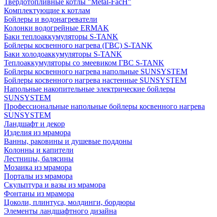
Твердотопливные котлы "Metal-FacH"
Комплектующие к котлам
Бойлеры и водонагреватели
Колонки водогрейные ERMAK
Баки теплоаккумуляторы S-TANK
Бойлеры косвенного нагрева (ГВС) S-TANK
Баки холодоаккумуляторы S-TANK
Теплоаккумуляторы со змеевиком ГВС S-TANK
Бойлеры косвенного нагрева напольные SUNSYSTEM
Бойлеры косвенного нагрева настенные SUNSYSTEM
Напольные накопительные электрические бойлеры
SUNSYSTEM
Профессиональные напольные бойлеры косвенного нагрева
SUNSYSTEM
Ландшафт и декор
Изделия из мрамора
Ванны, раковины и душевые поддоны
Колонны и капители
Лестницы, балясины
Мозаика из мрамора
Порталы из мрамора
Скульптура и вазы из мрамора
Фонтаны из мрамора
Цоколи, плинтуса, молдинги, бордюры
Элементы ландшафтного дизайна