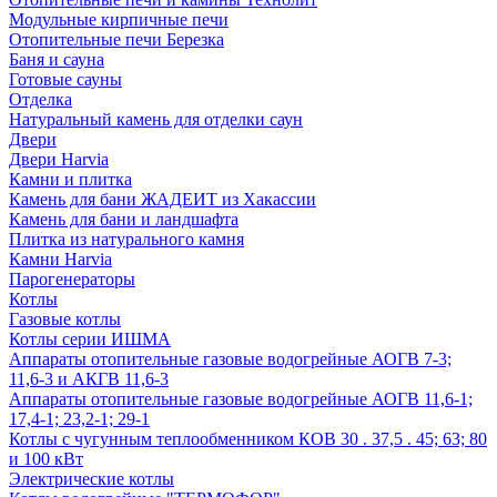
Модульные кирпичные печи
Отопительные печи Березка
Баня и сауна
Готовые сауны
Отделка
Натуральный камень для отделки саун
Двери
Двери Harvia
Камни и плитка
Камень для бани ЖАДЕИТ из Хакассии
Камень для бани и ландшафта
Плитка из натурального камня
Камни Harvia
Парогенераторы
Котлы
Газовые котлы
Котлы серии ИШМА
Аппараты отопительные газовые водогрейные АОГВ 7-3;
11,6-3 и АКГВ 11,6-3
Аппараты отопительные газовые водогрейные АОГВ 11,6-1;
17,4-1; 23,2-1; 29-1
Котлы с чугунным теплообменником КОВ 30 . 37,5 . 45; 63; 80
и 100 кВт
Электрические котлы