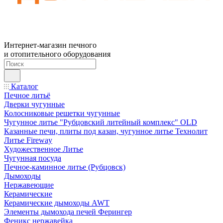
Интернет-магазин печного
и отопительного оборудования
Каталог
Печное литьё
Дверки чугунные
Колосниковые решетки чугунные
Чугунное литье "Рубцовский литейный комплекс" OLD
Казанные печи, плиты под казан, чугунное литье Технолит
Литье Fireway
Художественное Литье
Чугунная посуда
Печное-каминное литье (Рубцовск)
Дымоходы
Нержавеющие
Керамические
Керамические дымоходы AWT
Элементы дымохода печей Ферингер
Феникс нержавейка