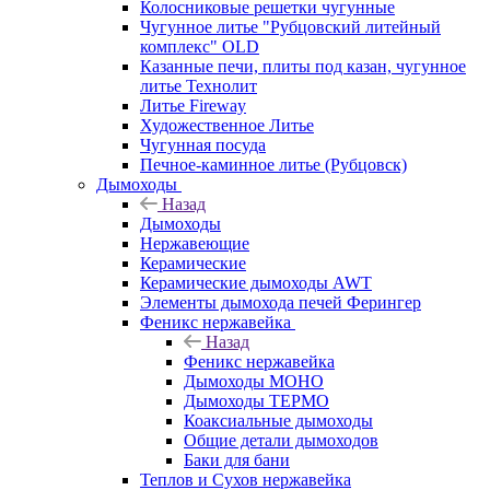
Колосниковые решетки чугунные
Чугунное литье "Рубцовский литейный
комплекс" OLD
Казанные печи, плиты под казан, чугунное
литье Технолит
Литье Fireway
Художественное Литье
Чугунная посуда
Печное-каминное литье (Рубцовск)
Дымоходы
Назад
Дымоходы
Нержавеющие
Керамические
Керамические дымоходы AWT
Элементы дымохода печей Ферингер
Феникс нержавейка
Назад
Феникс нержавейка
Дымоходы МОНО
Дымоходы ТЕРМО
Коаксиальные дымоходы
Общие детали дымоходов
Баки для бани
Теплов и Сухов нержавейка