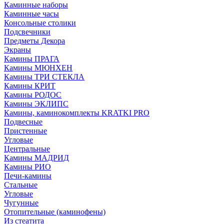
Каминные наборы
Каминные часы
Консольные столики
Подсвечники
Предметы Декора
Экраны
Камины ПРАГА
Камины МЮНХЕН
Камины ТРИ СТЕКЛА
Камины КРИТ
Камины РОДОС
Камины ЭКЛИПС
Камины, каминокомплекты KRATKI PRO
Подвесные
Пристенные
Угловые
Центральные
Камины МАДРИД
Камины РИО
Печи-камины
Стальные
Угловые
Чугунные
Отопительные (каминофены)
Из стеатита