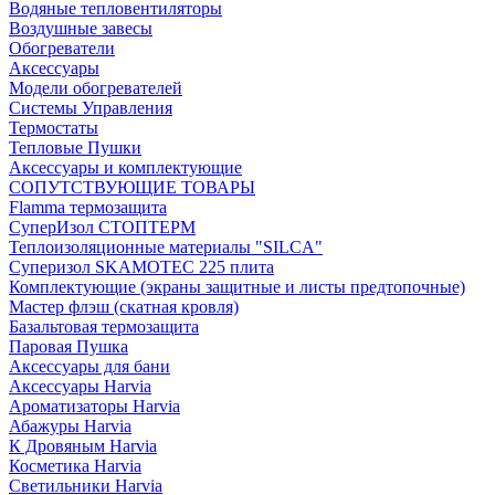
Водяные тепловентиляторы
Воздушные завесы
Обогреватели
Аксессуары
Модели обогревателей
Системы Управления
Термостаты
Тепловые Пушки
Аксессуары и комплектующие
СОПУТСТВУЮЩИЕ ТОВАРЫ
Flamma термозащита
СуперИзол СТОПТЕРМ
Теплоизоляционные материалы "SILCA"
Суперизол SKAMOTEC 225 плита
Комплектующие (экраны защитные и листы предтопочные)
Мастер флэш (скатная кровля)
Базальтовая термозащита
Паровая Пушка
Аксессуары для бани
Аксессуары Harvia
Ароматизаторы Harvia
Абажуры Harvia
К Дровяным Harvia
Косметика Harvia
Светильники Harvia