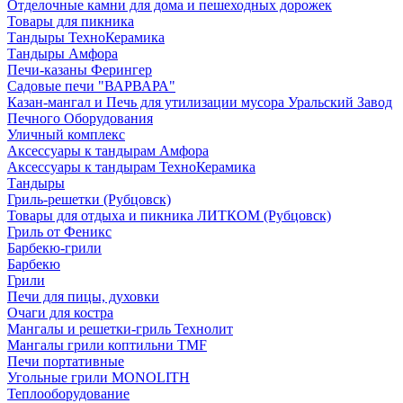
Отделочные камни для дома и пешеходных дорожек
Товары для пикника
Тандыры ТехноКерамика
Тандыры Амфора
Печи-казаны Ферингер
Садовые печи "ВАРВАРА"
Казан-мангал и Печь для утилизации мусора Уральский Завод
Печного Оборудования
Уличный комплекс
Аксессуары к тандырам Амфора
Аксессуары к тандырам ТехноКерамика
Тандыры
Гриль-решетки (Рубцовск)
Товары для отдыха и пикника ЛИТКОМ (Рубцовск)
Гриль от Феникс
Барбекю-грили
Барбекю
Грили
Печи для пицы, духовки
Очаги для костра
Мангалы и решетки-гриль Технолит
Мангалы грили коптильни TMF
Печи портативные
Угольные грили MONOLITH
Теплооборудование