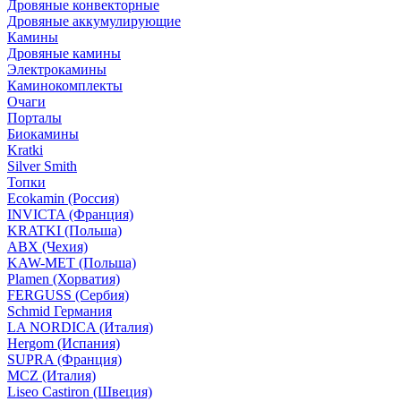
Дровяные конвекторные
Дровяные аккумулирующие
Камины
Дровяные камины
Электрокамины
Каминокомплекты
Очаги
Порталы
Биокамины
Kratki
Silver Smith
Топки
Ecokamin (Россия)
INVICTA (Франция)
KRATKI (Польша)
ABX (Чехия)
KAW-MET (Польша)
Plamen (Хорватия)
FERGUSS (Сербия)
Schmid Германия
LA NORDICA (Италия)
Hergom (Испания)
SUPRA (Франция)
MCZ (Италия)
Liseo Castiron (Швеция)