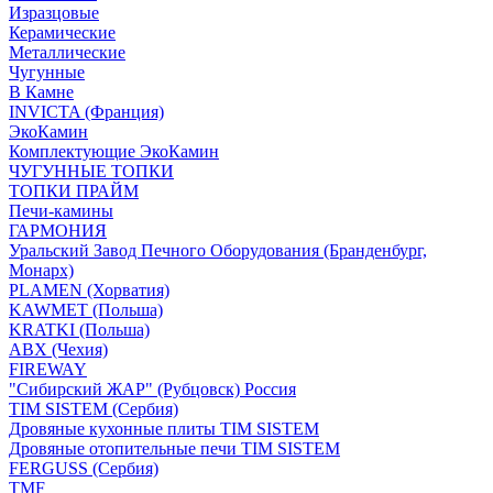
Изразцовые
Керамические
Металлические
Чугунные
В Камне
INVICTA (Франция)
ЭкоКамин
Комплектующие ЭкоКамин
ЧУГУННЫЕ ТОПКИ
ТОПКИ ПРАЙМ
Печи-камины
ГАРМОНИЯ
Уральский Завод Печного Оборудования (Бранденбург,
Монарх)
PLAMEN (Хорватия)
KAWMET (Польша)
KRATKI (Польша)
ABX (Чехия)
FIREWAY
"Сибирский ЖАР" (Рубцовск) Россия
TIM SISTEM (Сербия)
Дровяные кухонные плиты TIM SISTEM
Дровяные отопительные печи TIM SISTEM
FERGUSS (Сербия)
TMF