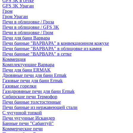
GFS 3K в сетке
GFS 3K Ураган
Гром
Гром Ураган
Печи в облицовке / Гроза
Печи в облицовке / GFS 3K
Печи в облицовке / Гром
Печи для бани Варвара
Печи банные "ВАРВАРА" в конвекционном кожухе
Печи банные "ВАРВАРА" в облицовке из камня
Печи банные "ВАРВАРА" в сетке
Коммерция
Комплектующие Варвара
Печи для бани ERMAK
Дровяные печи для бани Ermak
Газовые печи для бани Ermak
Газовые горелки
Газодровяные печи для бани Ermak
Сибирские печи Термофор
Печи банные толстостенные
Печи банные из нержавеющей стали
С чугунной топкой
Печи чугунные Искандер
Банные печи "Сабантуй"
Коммерческие печи