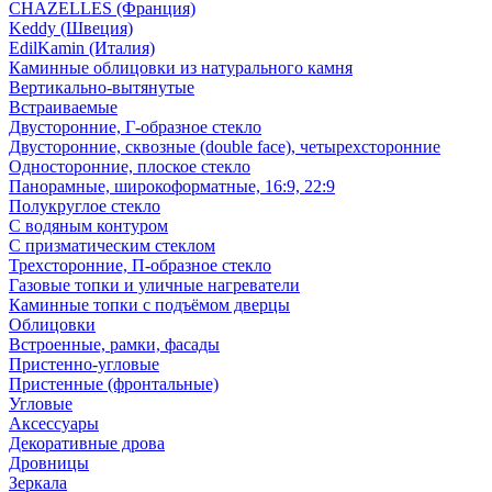
CHAZELLES (Франция)
Keddy (Швеция)
EdilKamin (Италия)
Каминные облицовки из натурального камня
Вертикально-вытянутые
Встраиваемые
Двусторонние, Г-образное стекло
Двусторонние, сквозные (double face), четырехсторонние
Односторонние, плоское стекло
Панорамные, широкоформатные, 16:9, 22:9
Полукруглое стекло
С водяным контуром
С призматическим стеклом
Трехсторонние, П-образное стекло
Газовые топки и уличные нагреватели
Каминные топки с подъёмом дверцы
Облицовки
Встроенные, рамки, фасады
Пристенно-угловые
Пристенные (фронтальные)
Угловые
Аксессуары
Декоративные дрова
Дровницы
Зеркала