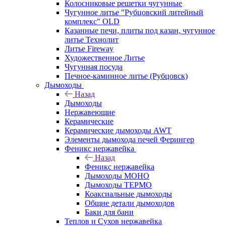
Колосниковые решетки чугунные
Чугунное литье "Рубцовский литейный
комплекс" OLD
Казанные печи, плиты под казан, чугунное
литье Технолит
Литье Fireway
Художественное Литье
Чугунная посуда
Печное-каминное литье (Рубцовск)
Дымоходы
Назад
Дымоходы
Нержавеющие
Керамические
Керамические дымоходы AWT
Элементы дымохода печей Ферингер
Феникс нержавейка
Назад
Феникс нержавейка
Дымоходы МОНО
Дымоходы ТЕРМО
Коаксиальные дымоходы
Общие детали дымоходов
Баки для бани
Теплов и Сухов нержавейка