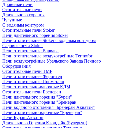
Дровяные печи
Отопительные печи
Длительного горения
Чугунные
C водяным контуром
Отопительные печи Stoker
Печи длительного горения Stoker
Печи отопительные Stoker с водяным контуром
Садовые печи Stoker
Печи отопительные Варвара
Печи отопительные воздухогрейные Termofor
Печи воздухогрейные Уральского Завода Печного
Оборудования
Отопительные печи TMF
Печи отопительные Ферингер
Печи отопительные Прометалл
Печи отопительно-варочные КДМ
Отопительные печи Бренеран
Печи длительного горения "Буран"
Печи длительного горения "Бренеран"
Печи водяного отопления "Бренеран-Акватэн"
Печи отопительно-варочные "Бренеран"
Печи Буран-Акватэн
Длительного Горения Клондайк (Булерьян)
Отопительные печи и камины Технолит