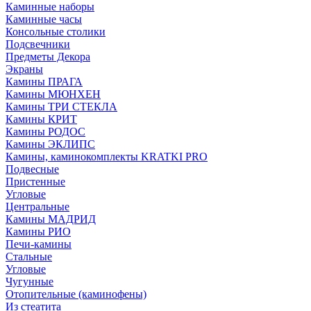
Каминные наборы
Каминные часы
Консольные столики
Подсвечники
Предметы Декора
Экраны
Камины ПРАГА
Камины МЮНХЕН
Камины ТРИ СТЕКЛА
Камины КРИТ
Камины РОДОС
Камины ЭКЛИПС
Камины, каминокомплекты KRATKI PRO
Подвесные
Пристенные
Угловые
Центральные
Камины МАДРИД
Камины РИО
Печи-камины
Стальные
Угловые
Чугунные
Отопительные (каминофены)
Из стеатита