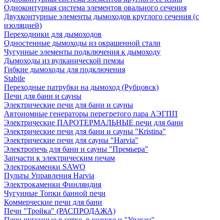
Одноконтурная система элементов овального сечения
Двухконтурные элементы дымоходов круглого сечения (с
изоляцией)
Переходники для дымоходов
Одностенные дымоходы из окрашенной стали
Чугунные элементы подключения к дымоходу
Дымоходы из вулканической пемзы
Гибкие дымоходы для подключения
Stabile
Переходные патрубки на дымоход (Рубцовск)
Печи для бани и сауны
Электрические печи для бани и сауны
Автономные генераторы перегретого пара АЭГПП
Электрические ПАРОТЕРМАЛЬНЫЕ печи для бани
Электрические печи для бани и сауны "Кristina"
Электрические печи для сауны "Harvia"
Электропечь для бани и сауны "Премьера"
Запчасти к электрическим печам
Электрокаменки SAWO
Пульты Управления Harvia
Электрокаменки Финляндия
Чугунные Топки банной печи
Коммерческие печи для бани
Печи "Тройка" (РАСПРОДАЖА)
Печи чугунные в сетке, в кожухе и "Ураган"