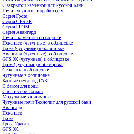
С закрытой каменкой для Русской Бани
Печи чугунные под обкладку
Серия Гроза
Серия GFS ЗК
Серия ГРОМ
Серия Авангард
Печи в каменной облицовке
Искандер (чугунные) в облицовке
Гроза (чугунные) в облицовке
Авангард (чугунные) в облицовке
GFS ЗК (чугунные) в облицовке
Гром (чугунные) в облицовке
Стальные в облицовке
Чугунные в облицовке
Банные печи под ГАЗ
С баком для воды
С выносной топкой
Модульные кирпичные
Чугунные печи Технолит для русской бани
Авангард
Искандер
Гроза
Гроза Ураган
GFS 3K