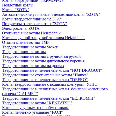
Котлы водогрейные "ТЕРМОФОР"
Пеллетные котлы
Котлы "ZOTA"
Автоматические угольные и пеллетные котлы "ZOTA"
Котлы твердотопливные "ZOTA"
Полуавтоматические котлы "ZOTA"
Электрокотлы ZOTA
Отопительные котлы Heiztechnik
Котлы с ручной загрузкой топлива Heiztechnik
Отопительные котлы TMF
Твердотопливные котлы Stoker
Твердотопливные котлы
Твердотопливные котлы с ручной загрузкой
Твердотопливные котлы длительного горения
Твердотопливные котлы на дровах
Твердотопливные и пеллетные котлы "HOT DRAGON"
Твердотопливные отопительные котлы "Flames"
Твердотопливные и пеллетные котлы "DEFRO"
Котлы твердотопливные с водяным контуром "УЗПО"
Твердотопливные и пеллетные котлы, бойлеры косвенного
нагрева "GALMET"
Твердотопливные и пеллетные котлы "БЕЛКОМiН"
Твердотопливные котлы "KENTATSU"
Котлы с чугунным теплообменником
Котлы пеллетно-угольные "FACI"