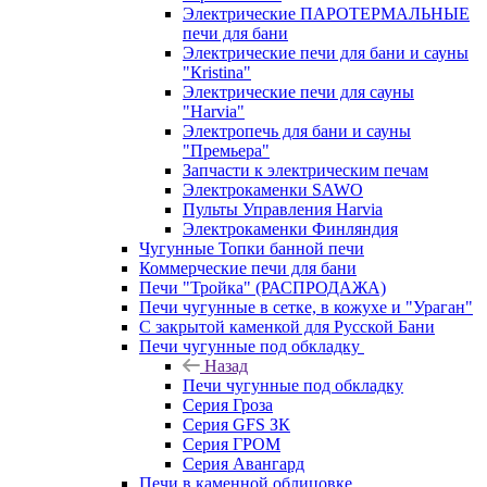
Электрические ПАРОТЕРМАЛЬНЫЕ
печи для бани
Электрические печи для бани и сауны
"Кristina"
Электрические печи для сауны
"Harvia"
Электропечь для бани и сауны
"Премьера"
Запчасти к электрическим печам
Электрокаменки SAWO
Пульты Управления Harvia
Электрокаменки Финляндия
Чугунные Топки банной печи
Коммерческие печи для бани
Печи "Тройка" (РАСПРОДАЖА)
Печи чугунные в сетке, в кожухе и "Ураган"
С закрытой каменкой для Русской Бани
Печи чугунные под обкладку
Назад
Печи чугунные под обкладку
Серия Гроза
Серия GFS ЗК
Серия ГРОМ
Серия Авангард
Печи в каменной облицовке