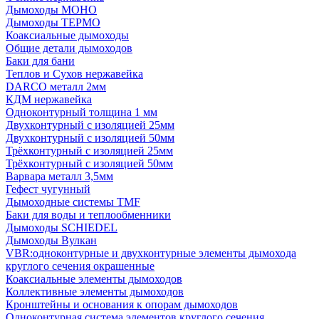
Дымоходы МОНО
Дымоходы ТЕРМО
Коаксиальные дымоходы
Общие детали дымоходов
Баки для бани
Теплов и Сухов нержавейка
DARCO металл 2мм
КДМ нержавейка
Одноконтурный толщина 1 мм
Двухконтурный с изоляцией 25мм
Двухконтурный с изоляцией 50мм
Трёхконтурный с изоляцией 25мм
Трёхконтурный с изоляцией 50мм
Варвара металл 3,5мм
Гефест чугунный
Дымоходные системы TMF
Баки для воды и теплообменники
Дымоходы SCHIEDEL
Дымоходы Вулкан
VBR:одноконтурные и двухконтурные элементы дымохода
круглого сечения окрашенные
Коаксиальные элементы дымоходов
Коллективные элементы дымоходов
Кронштейны и основания к опорам дымоходов
Одноконтурная система элементов круглого сечения