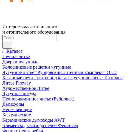
Интернет-магазин печного
и отопительного оборудования
Каталог
Печное литьё
Дверки чугунные
Колосниковые решетки чугунные
Чугунное литье "Рубцовский литейный комплекс" OLD
Казанные печи, плиты под казан, чугунное литье Технолит
Литье Fireway
Художественное Литье
Чугунная посуда
Печное-каминное литье (Рубцовск)
Дымоходы
Нержавеющие
Керамические
Керамические дымоходы AWT
Элементы дымохода печей Ферингер
Феникс нержавейка