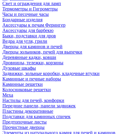
Свет и ограждения для ламп
Термометры и Гигрометры
Часы и песочные часы
Бондарные изделия
Аксессуары к печам Ферингер
Аксессуары для барбекю
Быки, подставки для дров
Ведра для угля, грили
Дверцы для каминов и печей
Дверцы зольников, печей для выпечки
Деревянные кадки, ковши
Дровницы, тележки, корзины
Духовые шкафы
Задвижки, зольные коробки, кладочные втулки
Каминные и печные наборы
Каминные решетки
Колосниковые решетки
Меха
Настилы для печей, конфорки
Передние панели, панели задвижек
Пластины декоративные
Подставки для каминных спичек
Предтопочные листы
Прочистные дверцы
Элементы из натурального камня для печей и каминов