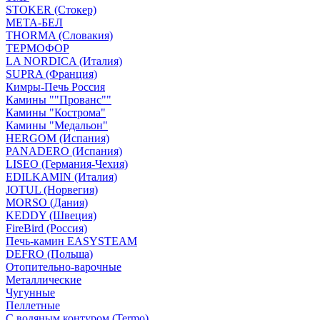
STOKER (Стокер)
МЕТА-БЕЛ
THORMA (Словакия)
ТЕРМОФОР
LA NORDICA (Италия)
SUPRA (Франция)
Кимры-Печь Россия
Камины ""Прованс""
Камины "Кострома"
Камины "Медальон"
HERGOM (Испания)
PANADERO (Испания)
LISEO (Германия-Чехия)
EDILKAMIN (Италия)
JOTUL (Норвегия)
MORSO (Дания)
KEDDY (Швеция)
FireBird (Россия)
Печь-камин EASYSTEAM
DEFRO (Польша)
Отопительно-варочные
Металлические
Чугунные
Пеллетные
С водяным контуром (Termo)