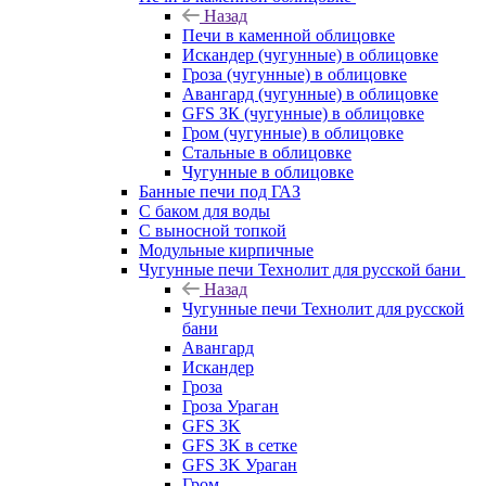
Назад
Печи в каменной облицовке
Искандер (чугунные) в облицовке
Гроза (чугунные) в облицовке
Авангард (чугунные) в облицовке
GFS ЗК (чугунные) в облицовке
Гром (чугунные) в облицовке
Стальные в облицовке
Чугунные в облицовке
Банные печи под ГАЗ
С баком для воды
С выносной топкой
Модульные кирпичные
Чугунные печи Технолит для русской бани
Назад
Чугунные печи Технолит для русской
бани
Авангард
Искандер
Гроза
Гроза Ураган
GFS 3K
GFS 3K в сетке
GFS 3K Ураган
Гром