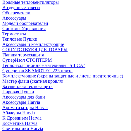
Водяные тепловентиляторы
Воздушные завесы
Обогреватели
Аксессуары
Модели обогревателей
Системы Управления
Термостаты
Тепловые Пушки
Аксессуары и комплектующие
СОПУТСТВУЮЩИЕ ТОВАРЫ
Flamma термозащита
СуперИзол СТОПТЕРМ
Теплоизоляционные материалы "SILCA"
Суперизол SKAMOTEC 225 плита
Комплектующие (экраны защитные и листы предтопочные)
Мастер флэш (скатная кровля)
Базальтовая термозащита
Паровая Пушка
Аксессуары для бани
Аксессуары Harvia
Ароматизаторы Harvia
Абажуры Harvia
К Дровяным Harvia
Косметика Harvia
Светильники Harvia