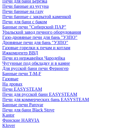
Печи для бани Березка
Печи банные из чугуна
Печи банные на газу
Печи банные с закрытой каменкой
Печи для бани с баком
Банные печи "Сибирский ПАР"
Уральский завод печного оборудования
Газо-дровяные печи для бань "УЗПО"
Дровяные печи для бань "УЗПО"
Газовые горелки к печам и котлам
Ижкомцентр ВВД
Печи из нержавейки Чародейка
Чугунные под обкладку и в камне
Для русской бани печи Ферингер
Банные печи T-M-F
Газовые
На дровах
Печи EASYSTEAM
Печи для русской бани EASYSTEAM
Печи для коммерческих бань EASYSTEAM
Банные печи Parovar
Печи для бани Black Stove
Kastor
Финские HARVIA
Klover