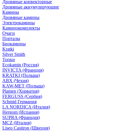
Дровяные конвекторные
Дровяные аккумулирующие
Камины
Дровяные камины
Электрокамины
Каминокомплекты
Очаги
Порталы
Биокамины
Kratki
Silver Smith
Топки
Ecokamin (Россия)
INVICTA (Франция)
KRATKI (Польша)
ABX (Чехия)
KAW-MET (Польша)
Plamen (Хорватия)
FERGUSS (Сербия)
Schmid Германия
LA NORDICA (Италия)
Hergom (Испания)
SUPRA (Франция)
MCZ (Италия)
Liseo Castiron (Швеция)