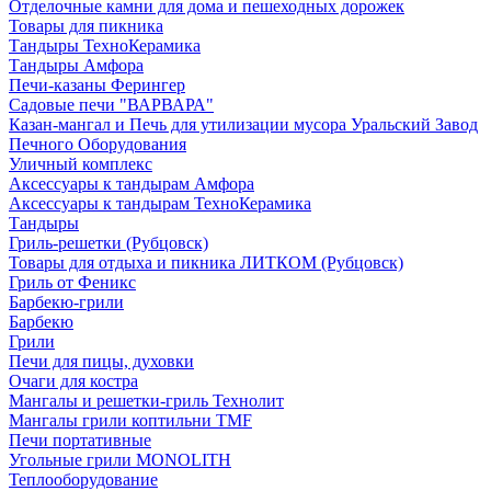
Отделочные камни для дома и пешеходных дорожек
Товары для пикника
Тандыры ТехноКерамика
Тандыры Амфора
Печи-казаны Ферингер
Садовые печи "ВАРВАРА"
Казан-мангал и Печь для утилизации мусора Уральский Завод
Печного Оборудования
Уличный комплекс
Аксессуары к тандырам Амфора
Аксессуары к тандырам ТехноКерамика
Тандыры
Гриль-решетки (Рубцовск)
Товары для отдыха и пикника ЛИТКОМ (Рубцовск)
Гриль от Феникс
Барбекю-грили
Барбекю
Грили
Печи для пицы, духовки
Очаги для костра
Мангалы и решетки-гриль Технолит
Мангалы грили коптильни TMF
Печи портативные
Угольные грили MONOLITH
Теплооборудование