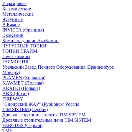
Изразцовые
Керамические
Металлические
Чугунные
В Камне
INVICTA (Франция)
ЭкоКамин
Комплектующие ЭкоКамин
ЧУГУННЫЕ ТОПКИ
ТОПКИ ПРАЙМ
Печи-камины
ГАРМОНИЯ
Уральский Завод Печного Оборудования (Бранденбург,
Монарх)
PLAMEN (Хорватия)
KAWMET (Польша)
KRATKI (Польша)
ABX (Чехия)
FIREWAY
"Сибирский ЖАР" (Рубцовск) Россия
TIM SISTEM (Сербия)
Дровяные кухонные плиты TIM SISTEM
Дровяные отопительные печи TIM SISTEM
FERGUSS (Сербия)
TMF