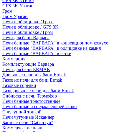
GFS 3K в сетке
GFS 3K Ураган
Гром
Гром Ураган
Печи в облицовке / Гроза
Печи в облицовке / GFS 3K
Печи в облицовке / Гром
Печи для бани Варвара
Печи банные "ВАРВАРА" в конвекционном кожухе
Печи банные "ВАРВАРА" в облицовке из камня
Печи банные "ВАРВАРА" в сетке
Коммерция
Комплектующие Варвара
Печи для бани ERMAK
Дровяные печи для бани Ermak
Газовые печи для бани Ermak
Газовые горелки
Газодровяные печи для бани Ermak
Сибирские печи Термофор
Печи банные толстостенные
Печи банные из нержавеющей стали
С чугунной топкой
Печи чугунные Искандер
Банные печи "Сабантуй"
Коммерческие печи