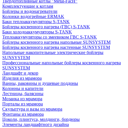
Твердотопливные котлы "Metal-FacH"
Комплектующие к котлам
Бойлеры и водонагреватели
Колонки водогрейные ERMAK
Баки теплоаккумуляторы S-TANK
Бойлеры косвенного нагрева (ГВС) S-TANK
Баки холодоаккумуляторы S-TANK
Теплоаккумуляторы со змеевиком ГВС S-TANK
Бойлеры косвенного нагрева напольные SUNSYSTEM
Бойлеры косвенного нагрева настенные SUNSYSTEM
Напольные накопительные электрические бойлеры
SUNSYSTEM
Профессиональные напольные бойлеры косвенного нагрева
SUNSYSTEM
Ландшафт и декор
Изделия из мрамора
Ванны, раковины и душевые поддоны
Колонны и капители
Лестницы, балясины
Мозаика из мрамора
Порталы из мрамора
Скульптура и вазы из мрамора
Фонтаны из мрамора
Цоколи, плинтуса, молдинги, бордюры
Элементы ландшафтного дизайна