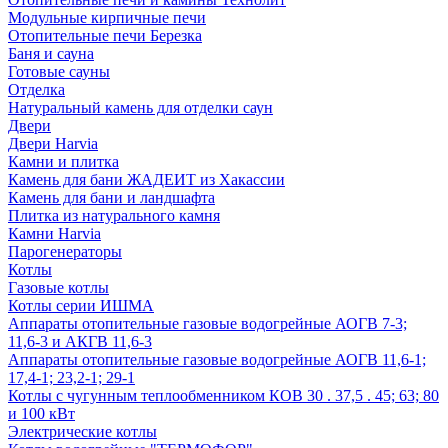
Модульные кирпичные печи
Отопительные печи Березка
Баня и сауна
Готовые сауны
Отделка
Натуральный камень для отделки саун
Двери
Двери Harvia
Камни и плитка
Камень для бани ЖАДЕИТ из Хакассии
Камень для бани и ландшафта
Плитка из натурального камня
Камни Harvia
Парогенераторы
Котлы
Газовые котлы
Котлы серии ИШМА
Аппараты отопительные газовые водогрейные АОГВ 7-3;
11,6-3 и АКГВ 11,6-3
Аппараты отопительные газовые водогрейные АОГВ 11,6-1;
17,4-1; 23,2-1; 29-1
Котлы с чугунным теплообменником КОВ 30 . 37,5 . 45; 63; 80
и 100 кВт
Электрические котлы