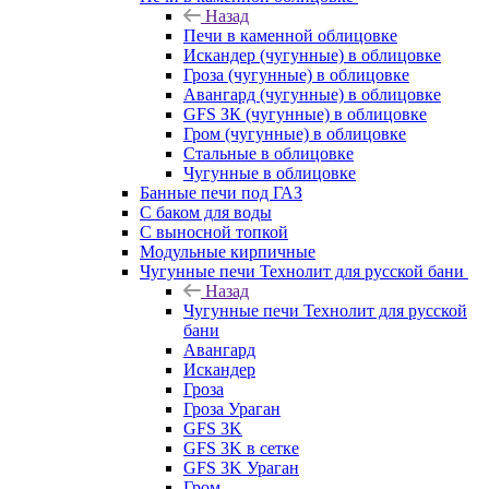
Назад
Печи в каменной облицовке
Искандер (чугунные) в облицовке
Гроза (чугунные) в облицовке
Авангард (чугунные) в облицовке
GFS ЗК (чугунные) в облицовке
Гром (чугунные) в облицовке
Стальные в облицовке
Чугунные в облицовке
Банные печи под ГАЗ
С баком для воды
С выносной топкой
Модульные кирпичные
Чугунные печи Технолит для русской бани
Назад
Чугунные печи Технолит для русской
бани
Авангард
Искандер
Гроза
Гроза Ураган
GFS 3K
GFS 3K в сетке
GFS 3K Ураган
Гром