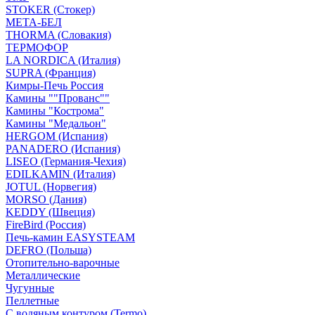
STOKER (Стокер)
МЕТА-БЕЛ
THORMA (Словакия)
ТЕРМОФОР
LA NORDICA (Италия)
SUPRA (Франция)
Кимры-Печь Россия
Камины ""Прованс""
Камины "Кострома"
Камины "Медальон"
HERGOM (Испания)
PANADERO (Испания)
LISEO (Германия-Чехия)
EDILKAMIN (Италия)
JOTUL (Норвегия)
MORSO (Дания)
KEDDY (Швеция)
FireBird (Россия)
Печь-камин EASYSTEAM
DEFRO (Польша)
Отопительно-варочные
Металлические
Чугунные
Пеллетные
С водяным контуром (Termo)