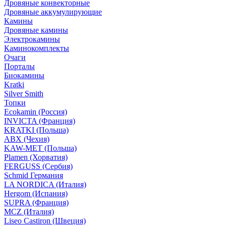
Дровяные конвекторные
Дровяные аккумулирующие
Камины
Дровяные камины
Электрокамины
Каминокомплекты
Очаги
Порталы
Биокамины
Kratki
Silver Smith
Топки
Ecokamin (Россия)
INVICTA (Франция)
KRATKI (Польша)
ABX (Чехия)
KAW-MET (Польша)
Plamen (Хорватия)
FERGUSS (Сербия)
Schmid Германия
LA NORDICA (Италия)
Hergom (Испания)
SUPRA (Франция)
MCZ (Италия)
Liseo Castiron (Швеция)