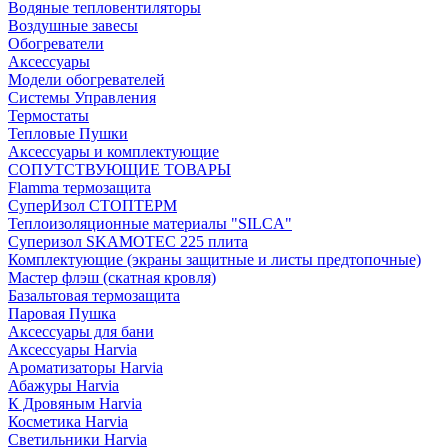
Водяные тепловентиляторы
Воздушные завесы
Обогреватели
Аксессуары
Модели обогревателей
Системы Управления
Термостаты
Тепловые Пушки
Аксессуары и комплектующие
СОПУТСТВУЮЩИЕ ТОВАРЫ
Flamma термозащита
СуперИзол СТОПТЕРМ
Теплоизоляционные материалы "SILCA"
Суперизол SKAMOTEC 225 плита
Комплектующие (экраны защитные и листы предтопочные)
Мастер флэш (скатная кровля)
Базальтовая термозащита
Паровая Пушка
Аксессуары для бани
Аксессуары Harvia
Ароматизаторы Harvia
Абажуры Harvia
К Дровяным Harvia
Косметика Harvia
Светильники Harvia