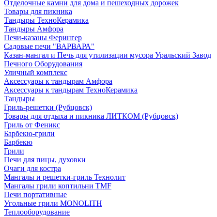
Отделочные камни для дома и пешеходных дорожек
Товары для пикника
Тандыры ТехноКерамика
Тандыры Амфора
Печи-казаны Ферингер
Садовые печи "ВАРВАРА"
Казан-мангал и Печь для утилизации мусора Уральский Завод
Печного Оборудования
Уличный комплекс
Аксессуары к тандырам Амфора
Аксессуары к тандырам ТехноКерамика
Тандыры
Гриль-решетки (Рубцовск)
Товары для отдыха и пикника ЛИТКОМ (Рубцовск)
Гриль от Феникс
Барбекю-грили
Барбекю
Грили
Печи для пицы, духовки
Очаги для костра
Мангалы и решетки-гриль Технолит
Мангалы грили коптильни TMF
Печи портативные
Угольные грили MONOLITH
Теплооборудование