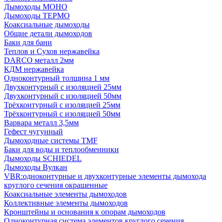
Дымоходы МОНО
Дымоходы ТЕРМО
Коаксиальные дымоходы
Общие детали дымоходов
Баки для бани
Теплов и Сухов нержавейка
DARCO металл 2мм
КДМ нержавейка
Одноконтурный толщина 1 мм
Двухконтурный с изоляцией 25мм
Двухконтурный с изоляцией 50мм
Трёхконтурный с изоляцией 25мм
Трёхконтурный с изоляцией 50мм
Варвара металл 3,5мм
Гефест чугунный
Дымоходные системы TMF
Баки для воды и теплообменники
Дымоходы SCHIEDEL
Дымоходы Вулкан
VBR:одноконтурные и двухконтурные элементы дымохода
круглого сечения окрашенные
Коаксиальные элементы дымоходов
Коллективные элементы дымоходов
Кронштейны и основания к опорам дымоходов
Одноконтурная система элементов круглого сечения