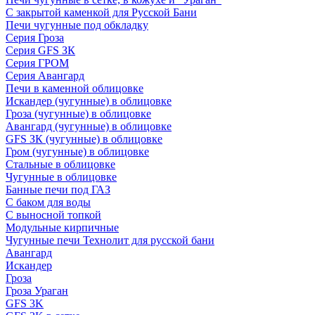
С закрытой каменкой для Русской Бани
Печи чугунные под обкладку
Серия Гроза
Серия GFS ЗК
Серия ГРОМ
Серия Авангард
Печи в каменной облицовке
Искандер (чугунные) в облицовке
Гроза (чугунные) в облицовке
Авангард (чугунные) в облицовке
GFS ЗК (чугунные) в облицовке
Гром (чугунные) в облицовке
Стальные в облицовке
Чугунные в облицовке
Банные печи под ГАЗ
С баком для воды
С выносной топкой
Модульные кирпичные
Чугунные печи Технолит для русской бани
Авангард
Искандер
Гроза
Гроза Ураган
GFS 3K