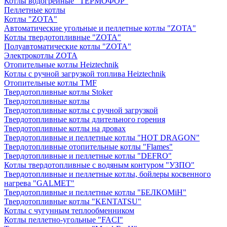
Котлы водогрейные "ТЕРМОФОР"
Пеллетные котлы
Котлы "ZOTA"
Автоматические угольные и пеллетные котлы "ZOTA"
Котлы твердотопливные "ZOTA"
Полуавтоматические котлы "ZOTA"
Электрокотлы ZOTA
Отопительные котлы Heiztechnik
Котлы с ручной загрузкой топлива Heiztechnik
Отопительные котлы TMF
Твердотопливные котлы Stoker
Твердотопливные котлы
Твердотопливные котлы с ручной загрузкой
Твердотопливные котлы длительного горения
Твердотопливные котлы на дровах
Твердотопливные и пеллетные котлы "HOT DRAGON"
Твердотопливные отопительные котлы "Flames"
Твердотопливные и пеллетные котлы "DEFRO"
Котлы твердотопливные с водяным контуром "УЗПО"
Твердотопливные и пеллетные котлы, бойлеры косвенного
нагрева "GALMET"
Твердотопливные и пеллетные котлы "БЕЛКОМiН"
Твердотопливные котлы "KENTATSU"
Котлы с чугунным теплообменником
Котлы пеллетно-угольные "FACI"