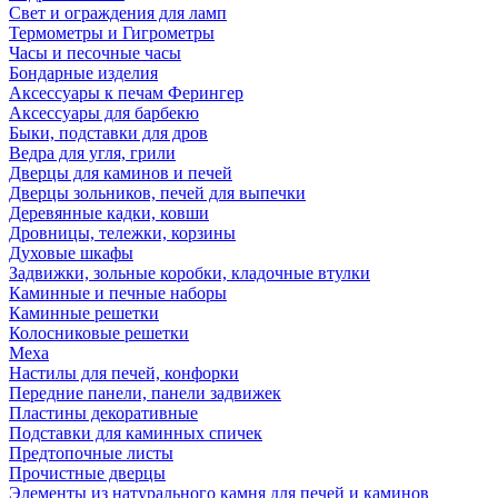
Свет и ограждения для ламп
Термометры и Гигрометры
Часы и песочные часы
Бондарные изделия
Аксессуары к печам Ферингер
Аксессуары для барбекю
Быки, подставки для дров
Ведра для угля, грили
Дверцы для каминов и печей
Дверцы зольников, печей для выпечки
Деревянные кадки, ковши
Дровницы, тележки, корзины
Духовые шкафы
Задвижки, зольные коробки, кладочные втулки
Каминные и печные наборы
Каминные решетки
Колосниковые решетки
Меха
Настилы для печей, конфорки
Передние панели, панели задвижек
Пластины декоративные
Подставки для каминных спичек
Предтопочные листы
Прочистные дверцы
Элементы из натурального камня для печей и каминов