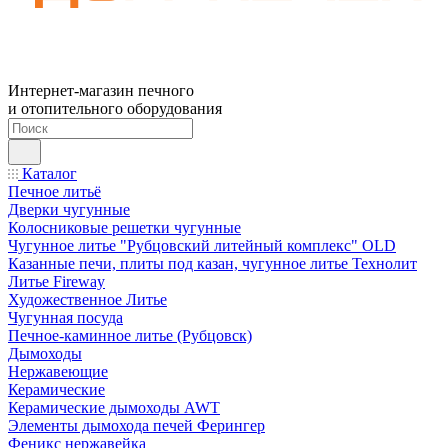
Интернет-магазин печного
и отопительного оборудования
Каталог
Печное литьё
Дверки чугунные
Колосниковые решетки чугунные
Чугунное литье "Рубцовский литейный комплекс" OLD
Казанные печи, плиты под казан, чугунное литье Технолит
Литье Fireway
Художественное Литье
Чугунная посуда
Печное-каминное литье (Рубцовск)
Дымоходы
Нержавеющие
Керамические
Керамические дымоходы AWT
Элементы дымохода печей Ферингер
Феникс нержавейка