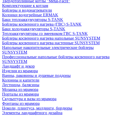
Твердотопливные котлы "Metal-FacH"
Комплектующие к котлам
Бойлеры и водонагреватели
Колонки водогрейные ERMAK
Баки теплоаккумуляторы S-TANK
Бойлеры косвенного нагрева (ГВС) S-TANK
Баки холодоаккумуляторы S-TANK
Теплоаккумуляторы со змеевиком ГВС S-TANK
Бойлеры косвенного нагрева напольные SUNSYSTEM
Бойлеры косвенного нагрева настенные SUNSYSTEM
Напольные накопительные электрические бойлеры
SUNSYSTEM
Профессиональные напольные бойлеры косвенного нагрева
SUNSYSTEM
Ландшафт и декор
Изделия из мрамора
Ванны, раковины и душевые поддоны
Колонны и капители
Лестницы, балясины
Мозаика из мрамора
Порталы из мрамора
Скульптура и вазы из мрамора
Фонтаны из мрамора
Цоколи, плинтуса, молдинги, бордюры
Элементы ландшафтного дизайна