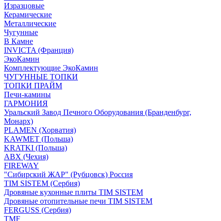
Изразцовые
Керамические
Металлические
Чугунные
В Камне
INVICTA (Франция)
ЭкоКамин
Комплектующие ЭкоКамин
ЧУГУННЫЕ ТОПКИ
ТОПКИ ПРАЙМ
Печи-камины
ГАРМОНИЯ
Уральский Завод Печного Оборудования (Бранденбург,
Монарх)
PLAMEN (Хорватия)
KAWMET (Польша)
KRATKI (Польша)
ABX (Чехия)
FIREWAY
"Сибирский ЖАР" (Рубцовск) Россия
TIM SISTEM (Сербия)
Дровяные кухонные плиты TIM SISTEM
Дровяные отопительные печи TIM SISTEM
FERGUSS (Сербия)
TMF