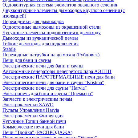
Одноконтурная система элементов овального сечения
Двухконтурные элементы дымоходов круглого сечения (с
изоляцией)
Переходники для дымоходов
Одностенные дымоходы из окрашенной стали
Чугунные элементы подключения к дымоходу
Дымоходы из вулканической пемзы
Гибкие дымоходы для подключения
Stabile
Переходные патрубки на дымоход (Рубцовск)
Печи для бани и сауны
Электрические печи для бани и сауны
Автономные генераторы перегретого пара АЭГПП
Электрические ПАРОТЕРМАЛЬНЫЕ печи для бани
Электрические печи для бани и сауны "Кristina"
Электрические печи для сауны "Harvia"
Электропечь для бани и сауны "Премьера"
Запчасти к электрическим печам
Электрокаменки SAWO
Пульты Управления Harvia
Электрокаменки Финляндия
Чугунные Топки банной печи
Коммерческие печи для бани
Печи "Тройка" (РАСПРОДАЖА)
Печи чугунные в сетке, в кожухе и "Ураган"