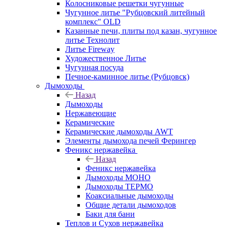
Колосниковые решетки чугунные
Чугунное литье "Рубцовский литейный
комплекс" OLD
Казанные печи, плиты под казан, чугунное
литье Технолит
Литье Fireway
Художественное Литье
Чугунная посуда
Печное-каминное литье (Рубцовск)
Дымоходы
Назад
Дымоходы
Нержавеющие
Керамические
Керамические дымоходы AWT
Элементы дымохода печей Ферингер
Феникс нержавейка
Назад
Феникс нержавейка
Дымоходы МОНО
Дымоходы ТЕРМО
Коаксиальные дымоходы
Общие детали дымоходов
Баки для бани
Теплов и Сухов нержавейка