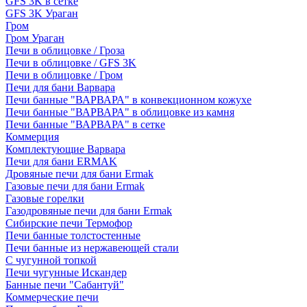
GFS 3K в сетке
GFS 3K Ураган
Гром
Гром Ураган
Печи в облицовке / Гроза
Печи в облицовке / GFS 3K
Печи в облицовке / Гром
Печи для бани Варвара
Печи банные "ВАРВАРА" в конвекционном кожухе
Печи банные "ВАРВАРА" в облицовке из камня
Печи банные "ВАРВАРА" в сетке
Коммерция
Комплектующие Варвара
Печи для бани ERMAK
Дровяные печи для бани Ermak
Газовые печи для бани Ermak
Газовые горелки
Газодровяные печи для бани Ermak
Сибирские печи Термофор
Печи банные толстостенные
Печи банные из нержавеющей стали
С чугунной топкой
Печи чугунные Искандер
Банные печи "Сабантуй"
Коммерческие печи