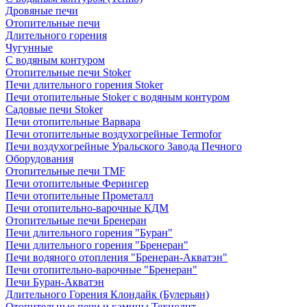
Дровяные печи
Отопительные печи
Длительного горения
Чугунные
C водяным контуром
Отопительные печи Stoker
Печи длительного горения Stoker
Печи отопительные Stoker с водяным контуром
Садовые печи Stoker
Печи отопительные Варвара
Печи отопительные воздухогрейные Termofor
Печи воздухогрейные Уральского Завода Печного
Оборудования
Отопительные печи TMF
Печи отопительные Ферингер
Печи отопительные Прометалл
Печи отопительно-варочные КДМ
Отопительные печи Бренеран
Печи длительного горения "Буран"
Печи длительного горения "Бренеран"
Печи водяного отопления "Бренеран-Акватэн"
Печи отопительно-варочные "Бренеран"
Печи Буран-Акватэн
Длительного Горения Клондайк (Булерьян)
Отопительные печи и камины Технолит