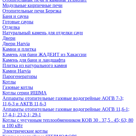
Модульные кирпичные печи
Отопительные печи Березка
Баня и сауна
Готовые сауны
Отделка
Натуральный камень для отделки саун
Двери
Двери Harvia
Камни и плитка
Камень для бани ЖАДЕИТ из Хакассии
Камень для бани и ландшафта
Плитка из натурального камня
Камни Harvia
Парогенераторы
Котлы
Газовые котлы
Котлы серии ИШМА
Аппараты отопительные газовые водогрейные АОГВ 7-3;
11,6-3 и АКГВ 11,6-3
Аппараты отопительные газовые водогрейные АОГВ 11,6-1;
17,4-1; 23,2-1; 29-1
Котлы с чугунным теплообменником КОВ 30 . 37,5 . 45; 63; 80
и 100 кВт
Электрические котлы