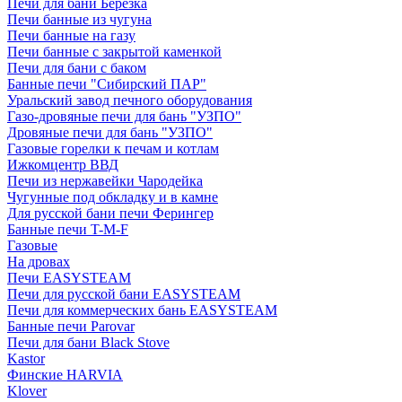
Печи для бани Березка
Печи банные из чугуна
Печи банные на газу
Печи банные с закрытой каменкой
Печи для бани с баком
Банные печи "Сибирский ПАР"
Уральский завод печного оборудования
Газо-дровяные печи для бань "УЗПО"
Дровяные печи для бань "УЗПО"
Газовые горелки к печам и котлам
Ижкомцентр ВВД
Печи из нержавейки Чародейка
Чугунные под обкладку и в камне
Для русской бани печи Ферингер
Банные печи T-M-F
Газовые
На дровах
Печи EASYSTEAM
Печи для русской бани EASYSTEAM
Печи для коммерческих бань EASYSTEAM
Банные печи Parovar
Печи для бани Black Stove
Kastor
Финские HARVIA
Klover