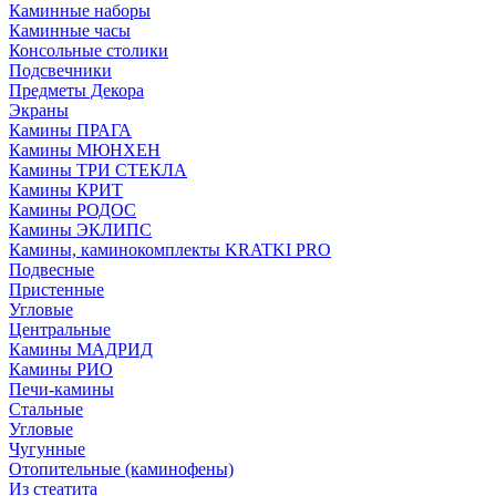
Каминные наборы
Каминные часы
Консольные столики
Подсвечники
Предметы Декора
Экраны
Камины ПРАГА
Камины МЮНХЕН
Камины ТРИ СТЕКЛА
Камины КРИТ
Камины РОДОС
Камины ЭКЛИПС
Камины, каминокомплекты KRATKI PRO
Подвесные
Пристенные
Угловые
Центральные
Камины МАДРИД
Камины РИО
Печи-камины
Стальные
Угловые
Чугунные
Отопительные (каминофены)
Из стеатита