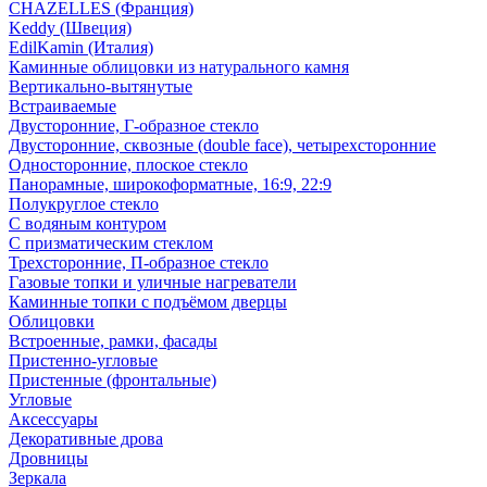
CHAZELLES (Франция)
Keddy (Швеция)
EdilKamin (Италия)
Каминные облицовки из натурального камня
Вертикально-вытянутые
Встраиваемые
Двусторонние, Г-образное стекло
Двусторонние, сквозные (double face), четырехсторонние
Односторонние, плоское стекло
Панорамные, широкоформатные, 16:9, 22:9
Полукруглое стекло
С водяным контуром
С призматическим стеклом
Трехсторонние, П-образное стекло
Газовые топки и уличные нагреватели
Каминные топки с подъёмом дверцы
Облицовки
Встроенные, рамки, фасады
Пристенно-угловые
Пристенные (фронтальные)
Угловые
Аксессуары
Декоративные дрова
Дровницы
Зеркала