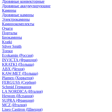
Дровяные конвекторные
Дровяные аккумулирующие
Камины
Дровяные камины
Электрокамины
Каминокомплекты
Очаги
Порталы
Биокамины
Kratki
Silver Smith
Топки
Ecokamin (Россия)
INVICTA (Франция)
KRATKI (Польша)
ABX (Чехия)
KAW-MET (Польша)
Plamen (Хорватия)
FERGUSS (Сербия)
Schmid Германия
LA NORDICA (Италия)
Hergom (Испания)
SUPRA (Франция)
MCZ (Италия)
Liseo Castiron (Швеция)