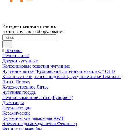
Интернет-магазин печного
и отопительного оборудования
Каталог
Печное литьё
Дверки чугунные
Колосниковые решетки чугунные
Чугунное литье "Рубцовский литейный комплекс" OLD
Казанные печи, плиты под казан, чугунное литье Технолит
Литье Fireway
Художественное Литье
Чугунная посуда
Печное-каминное литье (Рубцовск)
Дымоходы
Нержавеющие
Керамические
Керамические дымоходы AWT
Элементы дымохода печей Ферингер
Феникс нержавейка