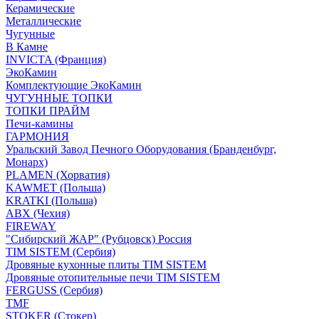
Керамические
Металлические
Чугунные
В Камне
INVICTA (Франция)
ЭкоКамин
Комплектующие ЭкоКамин
ЧУГУННЫЕ ТОПКИ
ТОПКИ ПРАЙМ
Печи-камины
ГАРМОНИЯ
Уральский Завод Печного Оборудования (Бранденбург,
Монарх)
PLAMEN (Хорватия)
KAWMET (Польша)
KRATKI (Польша)
ABX (Чехия)
FIREWAY
"Сибирский ЖАР" (Рубцовск) Россия
TIM SISTEM (Сербия)
Дровяные кухонные плиты TIM SISTEM
Дровяные отопительные печи TIM SISTEM
FERGUSS (Сербия)
TMF
STOKER (Стокер)