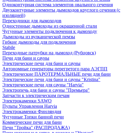
Одноконтурная система элементов овального сечения
Двухконтурные элементы дымоходов круглого сечения (с
изоляцией)
Переходники для дымоходов
Одностенные дымоходы из окрашенной стали
Чугунные элементы подключения к дымоходу
Дымоходы из вулканической пемзы
Гибкие дымоходы для подключения
Stabile
Переходные патрубки на дымоход (Рубцовск)
Печи для бани и сауны
Электрические печи для бани и сауны
Автономные генераторы перегретого пара АЭГПП
Электрические ПАРОТЕРМАЛЬНЫЕ печи для бани
Электрические печи для бани и сауны "Кristina"
Электрические печи для сауны "Harvia"
Электропечь для бани и сауны "Премьера"
Запчасти к электрическим печам
Электрокаменки SAWO
Пульты Управления Harvia
Электрокаменки Финляндия
Чугунные Топки банной печи
Коммерческие печи для бани
Печи "Тройка" (РАСПРОДАЖА)
Печи чугунные в сетке, в кожухе и "Ураган"