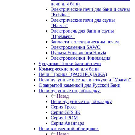
печи для бани
Электрические печи для бани и сауны
"Кristina"
Электрические печи для сауны
"Harvia"
Электропечь для бани и сауны
"Премьера"
Запчасти к электрическим печам
Электрокаменки SAWO
Пульты Управления Harvia
Электрокаменки Финляндия
Чугунные Топки банной печи
Коммерческие печи для бани
Печи "Тройка" (РАСПРОДАЖА)
Печи чугунные в сетке, в кожухе и "Ураган"
С закрытой каменкой для Русской Бани
Печи чугунные под обкладку
Назад
Печи чугунные под обкладку
Серия Гроза
Серия GFS ЗК
Серия ГРОМ
Серия Авангард
Печи в каменной облицовке
Назад