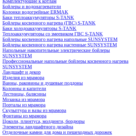
Комплектующие к котлам
Бойлеры и водонагреватели
Колонки водогрейные ERMAK
Баки теплоаккумуляторы S-TANK
Бойлеры косвенного нагрева (ГВС) S-TANK
Баки холодоаккумуляторы S-TANK
Теплоаккумуляторы со змеевиком ГВС S-TANK
Бойлеры косвенного нагрева напольные SUNSYSTEM
Бойлеры косвенного нагрева настенные SUNSYSTEM
Напольные накопительные электрические бойлеры
SUNSYSTEM
Профессиональные напольные бойлеры косвенного нагрева
SUNSYSTEM
Ландшафт и декор
Изделия из мрамора
Ванны, раковины и душевые поддоны
Колонны и капители
Лестницы, балясины
Мозаика из мрамора
Порталы из мрамора
Скульптура и вазы из мрамора
Фонтаны из мрамора
Цоколи, плинтуса, молдинги, бордюры
Элементы ландшафтного дизайна
Отделочные камни для дома и пешеходных дорожек