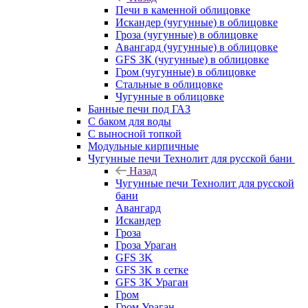
Печи в каменной облицовке
Искандер (чугунные) в облицовке
Гроза (чугунные) в облицовке
Авангард (чугунные) в облицовке
GFS ЗК (чугунные) в облицовке
Гром (чугунные) в облицовке
Стальные в облицовке
Чугунные в облицовке
Банные печи под ГАЗ
С баком для воды
С выносной топкой
Модульные кирпичные
Чугунные печи Технолит для русской бани
Назад
Чугунные печи Технолит для русской
бани
Авангард
Искандер
Гроза
Гроза Ураган
GFS 3K
GFS 3K в сетке
GFS 3K Ураган
Гром
Гром Ураган