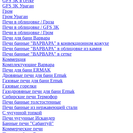
GFS 3K в сетке
GFS 3K Ураган
Гром
Гром Ураган
Печи в облицовке / Гроза
Печи в облицовке / GFS 3K
Печи в облицовке / Гром
Печи для бани Варвара
Печи банные "ВАРВАРА" в конвекционном кожухе
Печи банные "ВАРВАРА" в облицовке из камня
Печи банные "ВАРВАРА" в сетке
Коммерция
Комплектующие Варвара
Печи для бани ERMAK
Дровяные печи для бани Ermak
Газовые печи для бани Ermak
Газовые горелки
Газодровяные печи для бани Ermak
Сибирские печи Термофор
Печи банные толстостенные
Печи банные из нержавеющей стали
С чугунной топкой
Печи чугунные Искандер
Банные печи "Сабантуй"
Коммерческие печи