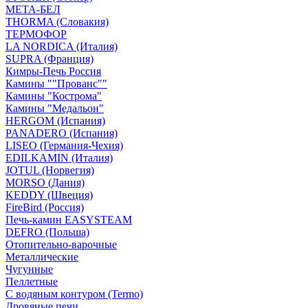
МЕТА-БЕЛ
THORMA (Словакия)
ТЕРМОФОР
LA NORDICA (Италия)
SUPRA (Франция)
Кимры-Печь Россия
Камины ""Прованс""
Камины "Кострома"
Камины "Медальон"
HERGOM (Испания)
PANADERO (Испания)
LISEO (Германия-Чехия)
EDILKAMIN (Италия)
JOTUL (Норвегия)
MORSO (Дания)
KEDDY (Швеция)
FireBird (Россия)
Печь-камин EASYSTEAM
DEFRO (Польша)
Отопительно-варочные
Металлические
Чугунные
Пеллетные
С водяным контуром (Termo)
Дровяные печи