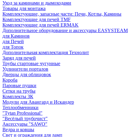
Уход за каминами и дымоходами
Товары для монтажа
Комплектующие, запасные части: Печи, Котлы, Камины
Комплектующие для печей TMF
Комплектующие для печей ERMAK
Дополнительное оборудование и аксессуары EASYSTEAM
для Каминов
для Печей
для Топок
Дополнительная комплектация Технолит
Заряд для печей
Трубы стартовые чугунные
Удлинители порталов
Дверцы для облицовок
Короба
Паровые пушки
Сетки на трубы
Комплекты ЗК
Модули для Авангард и Искандер
Теплообменники
"Tytan Professional"
"Весёлый трубочист"
Аксессуары "SAWO"
Ведра и ковшы
Свет и ограждения для ламп