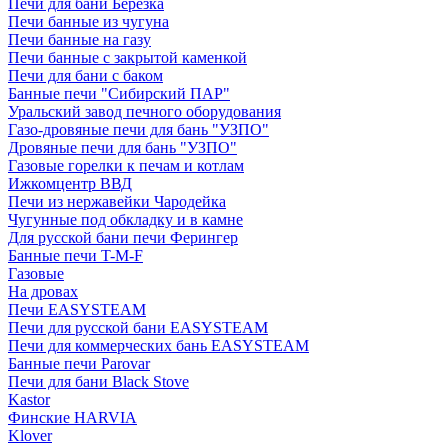
Печи для бани Березка
Печи банные из чугуна
Печи банные на газу
Печи банные с закрытой каменкой
Печи для бани с баком
Банные печи "Сибирский ПАР"
Уральский завод печного оборудования
Газо-дровяные печи для бань "УЗПО"
Дровяные печи для бань "УЗПО"
Газовые горелки к печам и котлам
Ижкомцентр ВВД
Печи из нержавейки Чародейка
Чугунные под обкладку и в камне
Для русской бани печи Ферингер
Банные печи T-M-F
Газовые
На дровах
Печи EASYSTEAM
Печи для русской бани EASYSTEAM
Печи для коммерческих бань EASYSTEAM
Банные печи Parovar
Печи для бани Black Stove
Kastor
Финские HARVIA
Klover