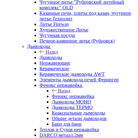
Чугунное литье "Рубцовский литейный
комплекс" OLD
Казанные печи, плиты под казан, чугунное
литье Технолит
Литье Fireway
Художественное Литье
Чугунная посуда
Печное-каминное литье (Рубцовск)
Дымоходы
Назад
Дымоходы
Нержавеющие
Керамические
Керамические дымоходы AWT
Элементы дымохода печей Ферингер
Феникс нержавейка
Назад
Феникс нержавейка
Дымоходы МОНО
Дымоходы ТЕРМО
Коаксиальные дымоходы
Общие детали дымоходов
Баки для бани
Теплов и Сухов нержавейка
DARCO металл 2мм