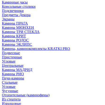
Каминные часы
Консольные столики
Подсвечники
Предметы Декора
Экраны
Камины ПРАГА
Камины МЮНХЕН
Камины ТРИ СТЕКЛА
Камины КРИТ
Камины РОДОС
Камины ЭКЛИПС
Камины, каминокомплекты KRATKI PRO
Подвесные
Пристенные
Угловые
Центральные
Камины МАДРИД
Камины РИО
Печи-камины
Стальные
Угловые
Чугунные
Отопительные (каминофены)
Из стеатита
Изразцовые