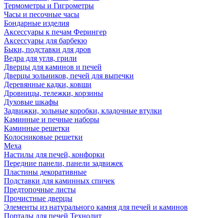
Термометры и Гигрометры
Часы и песочные часы
Бондарные изделия
Аксессуары к печам Ферингер
Аксессуары для барбекю
Быки, подставки для дров
Ведра для угля, грили
Дверцы для каминов и печей
Дверцы зольников, печей для выпечки
Деревянные кадки, ковши
Дровницы, тележки, корзины
Духовые шкафы
Задвижки, зольные коробки, кладочные втулки
Каминные и печные наборы
Каминные решетки
Колосниковые решетки
Меха
Настилы для печей, конфорки
Передние панели, панели задвижек
Пластины декоративные
Подставки для каминных спичек
Предтопочные листы
Прочистные дверцы
Элементы из натурального камня для печей и каминов
Порталы для печей Технолит