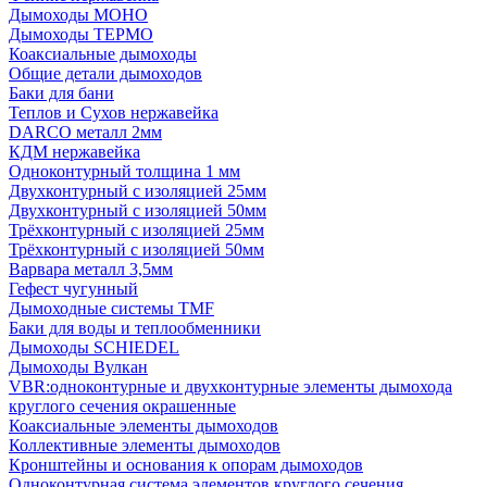
Дымоходы МОНО
Дымоходы ТЕРМО
Коаксиальные дымоходы
Общие детали дымоходов
Баки для бани
Теплов и Сухов нержавейка
DARCO металл 2мм
КДМ нержавейка
Одноконтурный толщина 1 мм
Двухконтурный с изоляцией 25мм
Двухконтурный с изоляцией 50мм
Трёхконтурный с изоляцией 25мм
Трёхконтурный с изоляцией 50мм
Варвара металл 3,5мм
Гефест чугунный
Дымоходные системы TMF
Баки для воды и теплообменники
Дымоходы SCHIEDEL
Дымоходы Вулкан
VBR:одноконтурные и двухконтурные элементы дымохода
круглого сечения окрашенные
Коаксиальные элементы дымоходов
Коллективные элементы дымоходов
Кронштейны и основания к опорам дымоходов
Одноконтурная система элементов круглого сечения