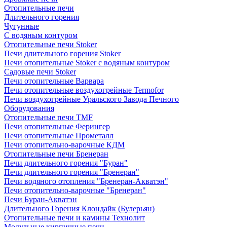
Отопительные печи
Длительного горения
Чугунные
C водяным контуром
Отопительные печи Stoker
Печи длительного горения Stoker
Печи отопительные Stoker с водяным контуром
Садовые печи Stoker
Печи отопительные Варвара
Печи отопительные воздухогрейные Termofor
Печи воздухогрейные Уральского Завода Печного
Оборудования
Отопительные печи TMF
Печи отопительные Ферингер
Печи отопительные Прометалл
Печи отопительно-варочные КДМ
Отопительные печи Бренеран
Печи длительного горения "Буран"
Печи длительного горения "Бренеран"
Печи водяного отопления "Бренеран-Акватэн"
Печи отопительно-варочные "Бренеран"
Печи Буран-Акватэн
Длительного Горения Клондайк (Булерьян)
Отопительные печи и камины Технолит
Модульные кирпичные печи