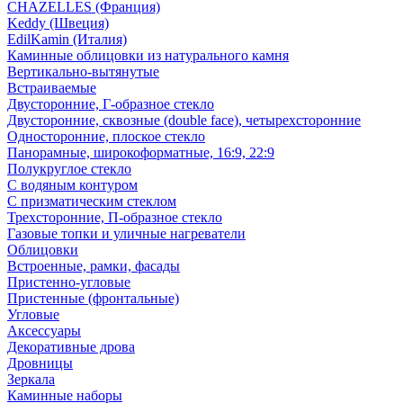
CHAZELLES (Франция)
Keddy (Швеция)
EdilKamin (Италия)
Каминные облицовки из натурального камня
Вертикально-вытянутые
Встраиваемые
Двусторонние, Г-образное стекло
Двусторонние, сквозные (double face), четырехсторонние
Односторонние, плоское стекло
Панорамные, широкоформатные, 16:9, 22:9
Полукруглое стекло
С водяным контуром
С призматическим стеклом
Трехсторонние, П-образное стекло
Газовые топки и уличные нагреватели
Облицовки
Встроенные, рамки, фасады
Пристенно-угловые
Пристенные (фронтальные)
Угловые
Аксессуары
Декоративные дрова
Дровницы
Зеркала
Каминные наборы