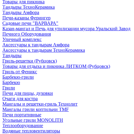
Товары для пикника
Тандыры ТехноКерамика
Тандыры Амфора
Печи-казаны Ферингер
Садовые печи "ВАРВАРА"
Казан-мангал и Печь для утилизации мусора Уральский Завод
Печного Оборудования
Уличный комплекс
Аксессуары к тандырам Амфора
Аксессуары к тандырам ТехноКерамика
Тандыры
Гриль-решетки (Рубцовск)
Товары для отдыха и пикника ЛИТКОМ (Рубцовск)
Гриль от Феникс
Барбекю-грили
Барбекю
Грили
Печи для пицы, духовки
Очаги для костра
Мангалы и решетки-гриль Технолит
Мангалы грили коптильни TMF
Печи портативные
Угольные грили MONOLITH
Теплооборудование
Водяные тепловентиляторы