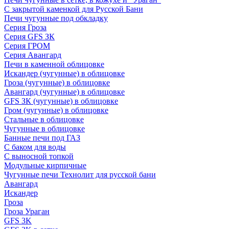
С закрытой каменкой для Русской Бани
Печи чугунные под обкладку
Серия Гроза
Серия GFS ЗК
Серия ГРОМ
Серия Авангард
Печи в каменной облицовке
Искандер (чугунные) в облицовке
Гроза (чугунные) в облицовке
Авангард (чугунные) в облицовке
GFS ЗК (чугунные) в облицовке
Гром (чугунные) в облицовке
Стальные в облицовке
Чугунные в облицовке
Банные печи под ГАЗ
С баком для воды
С выносной топкой
Модульные кирпичные
Чугунные печи Технолит для русской бани
Авангард
Искандер
Гроза
Гроза Ураган
GFS 3K