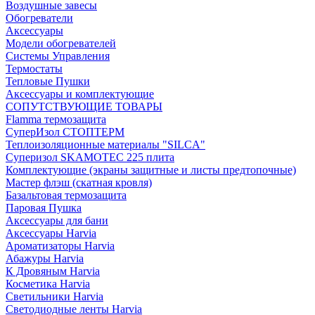
Воздушные завесы
Обогреватели
Аксессуары
Модели обогревателей
Системы Управления
Термостаты
Тепловые Пушки
Аксессуары и комплектующие
СОПУТСТВУЮЩИЕ ТОВАРЫ
Flamma термозащита
СуперИзол СТОПТЕРМ
Теплоизоляционные материалы "SILCA"
Суперизол SKAMOTEC 225 плита
Комплектующие (экраны защитные и листы предтопочные)
Мастер флэш (скатная кровля)
Базальтовая термозащита
Паровая Пушка
Аксессуары для бани
Аксессуары Harvia
Ароматизаторы Harvia
Абажуры Harvia
К Дровяным Harvia
Косметика Harvia
Светильники Harvia
Светодиодные ленты Harvia