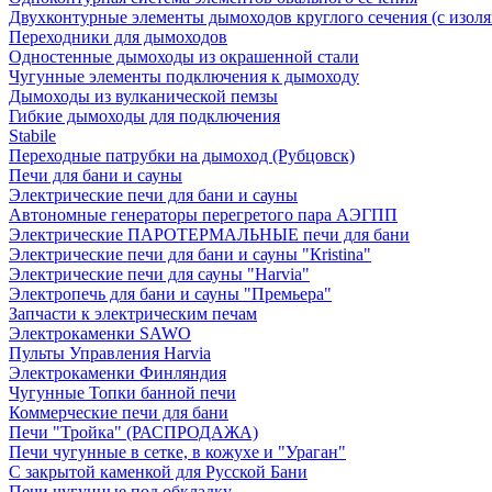
Двухконтурные элементы дымоходов круглого сечения (с изол
Переходники для дымоходов
Одностенные дымоходы из окрашенной стали
Чугунные элементы подключения к дымоходу
Дымоходы из вулканической пемзы
Гибкие дымоходы для подключения
Stabile
Переходные патрубки на дымоход (Рубцовск)
Печи для бани и сауны
Электрические печи для бани и сауны
Автономные генераторы перегретого пара АЭГПП
Электрические ПАРОТЕРМАЛЬНЫЕ печи для бани
Электрические печи для бани и сауны "Кristina"
Электрические печи для сауны "Harvia"
Электропечь для бани и сауны "Премьера"
Запчасти к электрическим печам
Электрокаменки SAWO
Пульты Управления Harvia
Электрокаменки Финляндия
Чугунные Топки банной печи
Коммерческие печи для бани
Печи "Тройка" (РАСПРОДАЖА)
Печи чугунные в сетке, в кожухе и "Ураган"
С закрытой каменкой для Русской Бани
Печи чугунные под обкладку