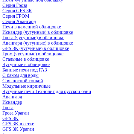
Серия Гроза
Серия GFS ЗК
Серия ГРОМ
Серия Авангард
Печи в каменной облицовке
Искандер (чугунные) в облицовке
Гроза (чугунные) в облицовке
Авангард (чугунные) в облицовке
GFS ЗК (чугунные) в облицовке
Гром (чугунные) в облицовке
Стальные в облицовке
Чугунные в облицовке
Банные печи под ГАЗ
С баком для воды
С выносной топкой
Модульные кирпичные
Чугунные печи Технолит для русской бани
Авангард
Искандер
Гроза
Гроза Ураган
GFS 3K
GFS 3K в сетке
GFS 3K Ураган