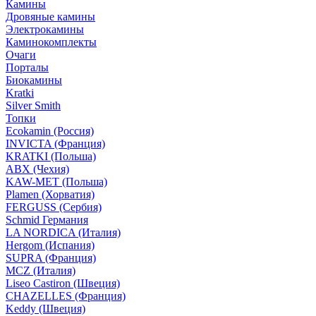
Камины
Дровяные камины
Электрокамины
Каминокомплекты
Очаги
Порталы
Биокамины
Kratki
Silver Smith
Топки
Ecokamin (Россия)
INVICTA (Франция)
KRATKI (Польша)
ABX (Чехия)
KAW-MET (Польша)
Plamen (Хорватия)
FERGUSS (Сербия)
Schmid Германия
LA NORDICA (Италия)
Hergom (Испания)
SUPRA (Франция)
MCZ (Италия)
Liseo Castiron (Швеция)
CHAZELLES (Франция)
Keddy (Швеция)