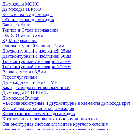
Дымоходы МОНО
Дымоходы ТЕРМО
Коаксиальные дымоходы
Общие детали дымоходов
Баки для бани
Теплов и Сухов нержавейка
DARCO металл 2мм
КДМ нержавейка
Одноконтурный толщина 1 мм
Двухконтурный с изоляцией 25мм
Двухконтурный с изоляцией 50мм
Трёхконтурный с изоляцией 25мм
Трёхконтурный с изоляцией 50мм
Варвара металл 3,5мм
Гефест чугунный
Дымоходные системы TMF
Баки для воды и теплообменники
Дымоходы SCHIEDEL
Дымоходы Вулкан
VBR:одноконтурные и двухконтурные элементы дымохода кру
Коаксиальные элементы дымоходов
Коллективные элементы дымоходов
Кронштейны и основания к опорам дымоходов
Одноконтурная система элементов круглого сечения
Одноконтурная система элементов овального сечения