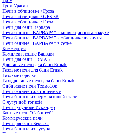
Гром
Гром Ураган
Печи в облицовке / Гроза
Печи в облицовке / GFS 3K
Печи в облицовке / Гром
Печи для бани Варвара
Печи банные "ВАРВАРА" в конвекционном кожухе
Печи банные "ВАРВАРА" в облицовке из камня
Печи банные "ВАРВАРА" в сетке
Коммерция
Комплектующие Варвара
Печи для бани ERMAK
Дровяные печи для бани Ermak
Газовые печи для бани Ermak
Газовые горелки
Газодровяные печи для бани Ermak
Сибирские печи Термофор
Печи банные толстостенные
Печи банные из нержавеющей стали
С чугунной топкой
Печи чугунные Искандер
Банные печи "Сабантуй"
Коммерческие печи
Печи для бани Березка
Печи банные из чугуна