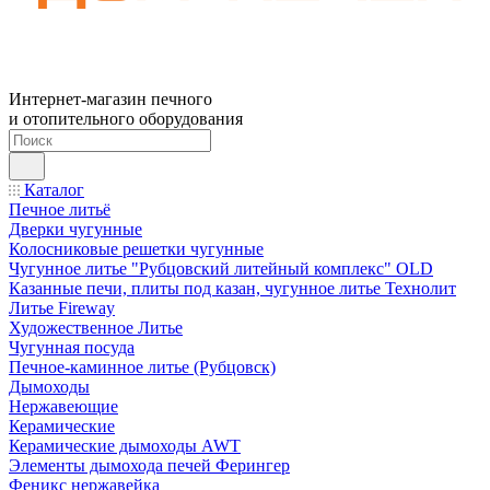
Интернет-магазин печного
и отопительного оборудования
Каталог
Печное литьё
Дверки чугунные
Колосниковые решетки чугунные
Чугунное литье "Рубцовский литейный комплекс" OLD
Казанные печи, плиты под казан, чугунное литье Технолит
Литье Fireway
Художественное Литье
Чугунная посуда
Печное-каминное литье (Рубцовск)
Дымоходы
Нержавеющие
Керамические
Керамические дымоходы AWT
Элементы дымохода печей Ферингер
Феникс нержавейка