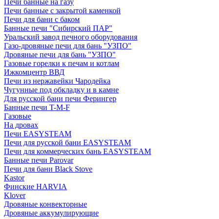
Печи банные на газу
Печи банные с закрытой каменкой
Печи для бани с баком
Банные печи "Сибирский ПАР"
Уральский завод печного оборудования
Газо-дровяные печи для бань "УЗПО"
Дровяные печи для бань "УЗПО"
Газовые горелки к печам и котлам
Ижкомцентр ВВД
Печи из нержавейки Чародейка
Чугунные под обкладку и в камне
Для русской бани печи Ферингер
Банные печи T-M-F
Газовые
На дровах
Печи EASYSTEAM
Печи для русской бани EASYSTEAM
Печи для коммерческих бань EASYSTEAM
Банные печи Parovar
Печи для бани Black Stove
Kastor
Финские HARVIA
Klover
Дровяные конвекторные
Дровяные аккумулирующие