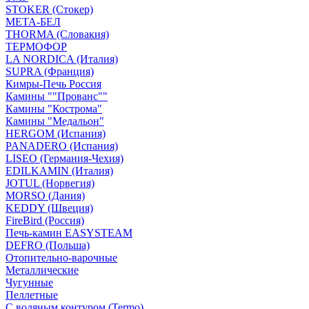
STOKER (Стокер)
МЕТА-БЕЛ
THORMA (Словакия)
ТЕРМОФОР
LA NORDICA (Италия)
SUPRA (Франция)
Кимры-Печь Россия
Камины ""Прованс""
Камины "Кострома"
Камины "Медальон"
HERGOM (Испания)
PANADERO (Испания)
LISEO (Германия-Чехия)
EDILKAMIN (Италия)
JOTUL (Норвегия)
MORSO (Дания)
KEDDY (Швеция)
FireBird (Россия)
Печь-камин EASYSTEAM
DEFRO (Польша)
Отопительно-варочные
Металлические
Чугунные
Пеллетные
С водяным контуром (Termo)