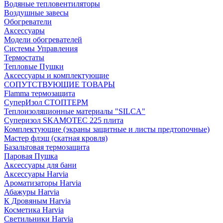
Водяные тепловентиляторы
Воздушные завесы
Обогреватели
Аксессуары
Модели обогревателей
Системы Управления
Термостаты
Тепловые Пушки
Аксессуары и комплектующие
СОПУТСТВУЮЩИЕ ТОВАРЫ
Flamma термозащита
СуперИзол СТОПТЕРМ
Теплоизоляционные материалы "SILCA"
Суперизол SKAMOTEC 225 плита
Комплектующие (экраны защитные и листы предтопочные)
Мастер флэш (скатная кровля)
Базальтовая термозащита
Паровая Пушка
Аксессуары для бани
Аксессуары Harvia
Ароматизаторы Harvia
Абажуры Harvia
К Дровяным Harvia
Косметика Harvia
Светильники Harvia