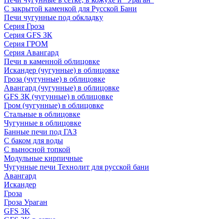
С закрытой каменкой для Русской Бани
Печи чугунные под обкладку
Серия Гроза
Серия GFS ЗК
Серия ГРОМ
Серия Авангард
Печи в каменной облицовке
Искандер (чугунные) в облицовке
Гроза (чугунные) в облицовке
Авангард (чугунные) в облицовке
GFS ЗК (чугунные) в облицовке
Гром (чугунные) в облицовке
Стальные в облицовке
Чугунные в облицовке
Банные печи под ГАЗ
С баком для воды
С выносной топкой
Модульные кирпичные
Чугунные печи Технолит для русской бани
Авангард
Искандер
Гроза
Гроза Ураган
GFS 3K