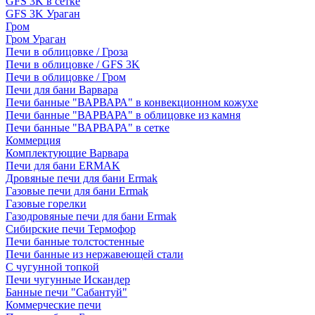
GFS 3K в сетке
GFS 3K Ураган
Гром
Гром Ураган
Печи в облицовке / Гроза
Печи в облицовке / GFS 3K
Печи в облицовке / Гром
Печи для бани Варвара
Печи банные "ВАРВАРА" в конвекционном кожухе
Печи банные "ВАРВАРА" в облицовке из камня
Печи банные "ВАРВАРА" в сетке
Коммерция
Комплектующие Варвара
Печи для бани ERMAK
Дровяные печи для бани Ermak
Газовые печи для бани Ermak
Газовые горелки
Газодровяные печи для бани Ermak
Сибирские печи Термофор
Печи банные толстостенные
Печи банные из нержавеющей стали
С чугунной топкой
Печи чугунные Искандер
Банные печи "Сабантуй"
Коммерческие печи