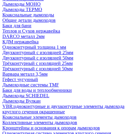
Дымоходы МОНО
Дымоходы ТЕРМО
Коаксиальные дымоходы
Общие детали дымоходов
Баки для бани
Теплов и Сухов нержавейка
DARCO металл 2мм
КДМ нержавейка
Одноконтурный толщина 1 мм
Двухконтурный с изоляцией 25мм
Двухконтурный с изоляцией 50мм
Трёхконтурный с изоляцией 25мм
Трёхконтурный с изоляцией 50мм
Варвара металл 3,5мм
Гефест чугунный
Дымоходные системы TMF
Баки для воды и теплообменники
Дымоходы SCHIEDEL
Дымоходы Вулкан
VBR:одноконтурные и двухконтурные элементы дымохода
круглого сечения окрашенные
Коаксиальные элементы дымоходов
Коллективные элементы дымоходов
Кронштейны и основания к опорам дымоходов
Одноконтурная система элементов круглого сечения