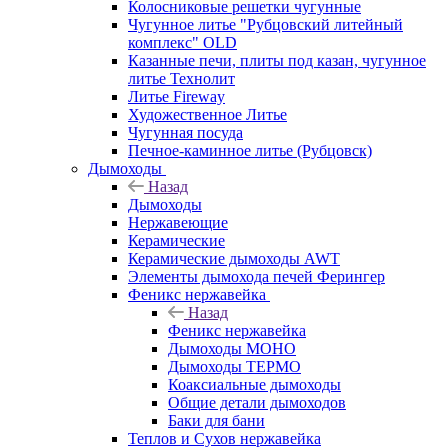
Колосниковые решетки чугунные
Чугунное литье "Рубцовский литейный
комплекс" OLD
Казанные печи, плиты под казан, чугунное
литье Технолит
Литье Fireway
Художественное Литье
Чугунная посуда
Печное-каминное литье (Рубцовск)
Дымоходы
Назад
Дымоходы
Нержавеющие
Керамические
Керамические дымоходы AWT
Элементы дымохода печей Ферингер
Феникс нержавейка
Назад
Феникс нержавейка
Дымоходы МОНО
Дымоходы ТЕРМО
Коаксиальные дымоходы
Общие детали дымоходов
Баки для бани
Теплов и Сухов нержавейка