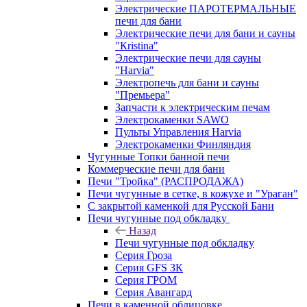
Электрические ПАРОТЕРМАЛЬНЫЕ
печи для бани
Электрические печи для бани и сауны
"Кristina"
Электрические печи для сауны
"Harvia"
Электропечь для бани и сауны
"Премьера"
Запчасти к электрическим печам
Электрокаменки SAWO
Пульты Управления Harvia
Электрокаменки Финляндия
Чугунные Топки банной печи
Коммерческие печи для бани
Печи "Тройка" (РАСПРОДАЖА)
Печи чугунные в сетке, в кожухе и "Ураган"
С закрытой каменкой для Русской Бани
Печи чугунные под обкладку
Назад
Печи чугунные под обкладку
Серия Гроза
Серия GFS ЗК
Серия ГРОМ
Серия Авангард
Печи в каменной облицовке