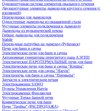
Одноконтурная система элементов овального сечения
Двухконтурные элементы дымоходов круглого сечения (с
изоляцией)
Переходники для дымоходов
Одностенные дымоходы из окрашенной стали
Чугунные элементы подключения к дымоходу
Дымоходы из вулканической пемзы
Гибкие дымоходы для подключения
Stabile
Переходные патрубки на дымоход (Рубцовск)
Печи для бани и сауны
Электрические печи для бани и сауны
Автономные генераторы перегретого пара АЭГПП
Электрические ПАРОТЕРМАЛЬНЫЕ печи для бани
Электрические печи для бани и сауны "Кristina"
Электрические печи для сауны "Harvia"
Электропечь для бани и сауны "Премьера"
Запчасти к электрическим печам
Электрокаменки SAWO
Пульты Управления Harvia
Электрокаменки Финляндия
Чугунные Топки банной печи
Коммерческие печи для бани
Печи "Тройка" (РАСПРОДАЖА)
Печи чугунные в сетке, в кожухе и "Ураган"