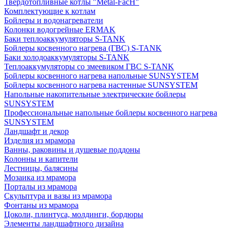
Твердотопливные котлы "Metal-FacH"
Комплектующие к котлам
Бойлеры и водонагреватели
Колонки водогрейные ERMAK
Баки теплоаккумуляторы S-TANK
Бойлеры косвенного нагрева (ГВС) S-TANK
Баки холодоаккумуляторы S-TANK
Теплоаккумуляторы со змеевиком ГВС S-TANK
Бойлеры косвенного нагрева напольные SUNSYSTEM
Бойлеры косвенного нагрева настенные SUNSYSTEM
Напольные накопительные электрические бойлеры
SUNSYSTEM
Профессиональные напольные бойлеры косвенного нагрева
SUNSYSTEM
Ландшафт и декор
Изделия из мрамора
Ванны, раковины и душевые поддоны
Колонны и капители
Лестницы, балясины
Мозаика из мрамора
Порталы из мрамора
Скульптура и вазы из мрамора
Фонтаны из мрамора
Цоколи, плинтуса, молдинги, бордюры
Элементы ландшафтного дизайна