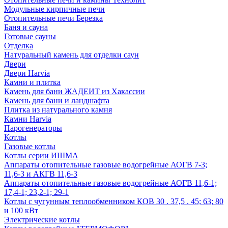
Модульные кирпичные печи
Отопительные печи Березка
Баня и сауна
Готовые сауны
Отделка
Натуральный камень для отделки саун
Двери
Двери Harvia
Камни и плитка
Камень для бани ЖАДЕИТ из Хакассии
Камень для бани и ландшафта
Плитка из натурального камня
Камни Harvia
Парогенераторы
Котлы
Газовые котлы
Котлы серии ИШМА
Аппараты отопительные газовые водогрейные АОГВ 7-3;
11,6-3 и АКГВ 11,6-3
Аппараты отопительные газовые водогрейные АОГВ 11,6-1;
17,4-1; 23,2-1; 29-1
Котлы с чугунным теплообменником КОВ 30 . 37,5 . 45; 63; 80
и 100 кВт
Электрические котлы