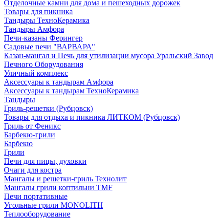
Отделочные камни для дома и пешеходных дорожек
Товары для пикника
Тандыры ТехноКерамика
Тандыры Амфора
Печи-казаны Ферингер
Садовые печи "ВАРВАРА"
Казан-мангал и Печь для утилизации мусора Уральский Завод
Печного Оборудования
Уличный комплекс
Аксессуары к тандырам Амфора
Аксессуары к тандырам ТехноКерамика
Тандыры
Гриль-решетки (Рубцовск)
Товары для отдыха и пикника ЛИТКОМ (Рубцовск)
Гриль от Феникс
Барбекю-грили
Барбекю
Грили
Печи для пицы, духовки
Очаги для костра
Мангалы и решетки-гриль Технолит
Мангалы грили коптильни TMF
Печи портативные
Угольные грили MONOLITH
Теплооборудование