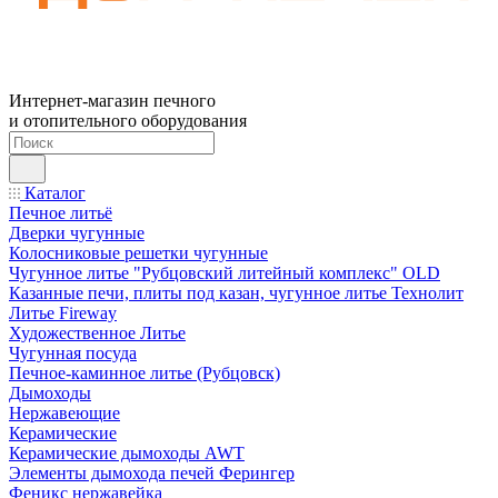
Интернет-магазин печного
и отопительного оборудования
Каталог
Печное литьё
Дверки чугунные
Колосниковые решетки чугунные
Чугунное литье "Рубцовский литейный комплекс" OLD
Казанные печи, плиты под казан, чугунное литье Технолит
Литье Fireway
Художественное Литье
Чугунная посуда
Печное-каминное литье (Рубцовск)
Дымоходы
Нержавеющие
Керамические
Керамические дымоходы AWT
Элементы дымохода печей Ферингер
Феникс нержавейка