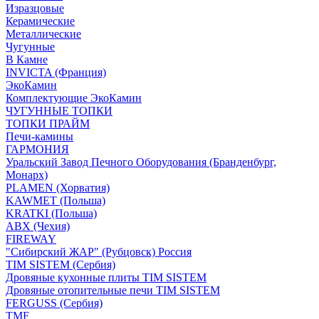
Изразцовые
Керамические
Металлические
Чугунные
В Камне
INVICTA (Франция)
ЭкоКамин
Комплектующие ЭкоКамин
ЧУГУННЫЕ ТОПКИ
ТОПКИ ПРАЙМ
Печи-камины
ГАРМОНИЯ
Уральский Завод Печного Оборудования (Бранденбург,
Монарх)
PLAMEN (Хорватия)
KAWMET (Польша)
KRATKI (Польша)
ABX (Чехия)
FIREWAY
"Сибирский ЖАР" (Рубцовск) Россия
TIM SISTEM (Сербия)
Дровяные кухонные плиты TIM SISTEM
Дровяные отопительные печи TIM SISTEM
FERGUSS (Сербия)
TMF