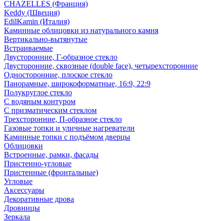
CHAZELLES (Франция)
Keddy (Швеция)
EdilKamin (Италия)
Каминные облицовки из натурального камня
Вертикально-вытянутые
Встраиваемые
Двусторонние, Г-образное стекло
Двусторонние, сквозные (double face), четырехсторонние
Односторонние, плоское стекло
Панорамные, широкоформатные, 16:9, 22:9
Полукруглое стекло
С водяным контуром
С призматическим стеклом
Трехсторонние, П-образное стекло
Газовые топки и уличные нагреватели
Каминные топки с подъёмом дверцы
Облицовки
Встроенные, рамки, фасады
Пристенно-угловые
Пристенные (фронтальные)
Угловые
Аксессуары
Декоративные дрова
Дровницы
Зеркала