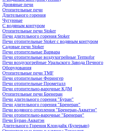
Дровяные печи
Отопительные печи
Длительного горения
Чугунные
C водяным контуром
Отопительные печи Stoker
Печи длительного горения Stoker
Печи отопительные Stoker с водяным контуром
Садовые печи Stoker
Печи отопительные Варвара
Печи отопительные воздухогрейные Termofor
Печи воздухогрейные Уральского Завода Печного
Оборудования
Отопительные печи TMF
Печи отопительные Ферингер
Печи отопительные Прометалл
Печи отопительно-варочные КДМ
Отопительные печи Бренеран
Печи длительного горения "Буран"
Печи длительного горения "Бренеран"
Печи водяного отопления "Бренеран-Акватэн"
Печи отопительно-варочные "Бренеран"
Печи Буран-Акватэн
Длительного Горения Клондайк (Булерьян)
Отопительные печи и камины Технолит