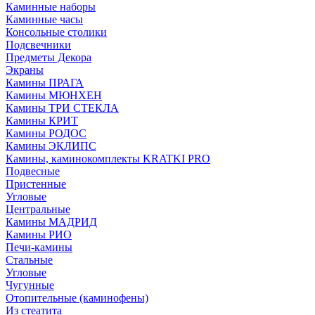
Каминные наборы
Каминные часы
Консольные столики
Подсвечники
Предметы Декора
Экраны
Камины ПРАГА
Камины МЮНХЕН
Камины ТРИ СТЕКЛА
Камины КРИТ
Камины РОДОС
Камины ЭКЛИПС
Камины, каминокомплекты KRATKI PRO
Подвесные
Пристенные
Угловые
Центральные
Камины МАДРИД
Камины РИО
Печи-камины
Стальные
Угловые
Чугунные
Отопительные (каминофены)
Из стеатита