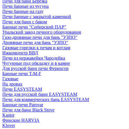
Печи для бани Березка
Печи банные из чугуна
Печи банные на газу
Печи банные с закрытой каменкой
Печи для бани с баком
Банные печи "Сибирский ПАР"
Уральский завод печного оборудования
Газо-дровяные печи для бань "УЗПО"
Дровяные печи для бань "УЗПО"
Газовые горелки к печам и котлам
Ижкомцентр ВВД
Печи из нержавейки Чародейка
Чугунные под обкладку и в камне
Для русской бани печи Ферингер
Банные печи T-M-F
Газовые
На дровах
Печи EASYSTEAM
Печи для русской бани EASYSTEAM
Печи для коммерческих бань EASYSTEAM
Банные печи Parovar
Печи для бани Black Stove
Kastor
Финские HARVIA
Klover