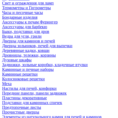
Свет и ограждения для ламп
Термометры и Гигрометры
Часы и песочные часы
Бондарные изделия
Аксессуары к печам Ферингер
Аксессуары для барбекю
Быки, подставки для дров
Ведра для угля, грили
Дверцы для каминов и печей
Дверцы зольников, печей для выпечки
Деревянные кадки, ковши
Дровницы, тележки, корзины
Духовые шкафы
Задвижки, зольные коробки, кладочные втулки
Каминные и печные наборы
Каминные решетки
Колосниковые решетки
Меха
Настилы для печей, конфорки
Передние панели, панели задвижек
Пластины декоративные
Подставки для каминных спичек
Предтопочные листы
Прочистные дверцы
Элементы из натурального камня для печей и каминов