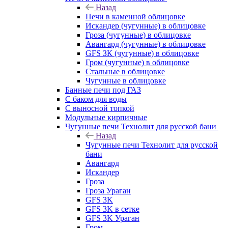
Назад
Печи в каменной облицовке
Искандер (чугунные) в облицовке
Гроза (чугунные) в облицовке
Авангард (чугунные) в облицовке
GFS ЗК (чугунные) в облицовке
Гром (чугунные) в облицовке
Стальные в облицовке
Чугунные в облицовке
Банные печи под ГАЗ
С баком для воды
С выносной топкой
Модульные кирпичные
Чугунные печи Технолит для русской бани
Назад
Чугунные печи Технолит для русской
бани
Авангард
Искандер
Гроза
Гроза Ураган
GFS 3K
GFS 3K в сетке
GFS 3K Ураган
Гром