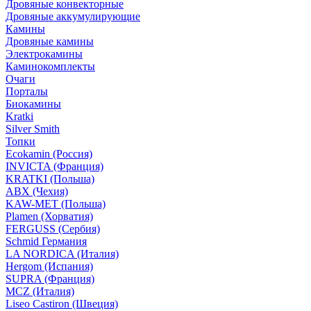
Дровяные конвекторные
Дровяные аккумулирующие
Камины
Дровяные камины
Электрокамины
Каминокомплекты
Очаги
Порталы
Биокамины
Kratki
Silver Smith
Топки
Ecokamin (Россия)
INVICTA (Франция)
KRATKI (Польша)
ABX (Чехия)
KAW-MET (Польша)
Plamen (Хорватия)
FERGUSS (Сербия)
Schmid Германия
LA NORDICA (Италия)
Hergom (Испания)
SUPRA (Франция)
MCZ (Италия)
Liseo Castiron (Швеция)