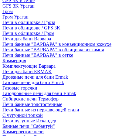
GFS 3K в сетке
GFS 3K Ураган
Гром
Гром Ураган
Печи в облицовке / Гроза
Печи в облицовке / GFS 3K
Печи в облицовке / Гром
Печи для бани Варвара
Печи банные "ВАРВАРА" в конвекционном кожухе
Печи банные "ВАРВАРА" в облицовке из камня
Печи банные "ВАРВАРА" в сетке
Коммерция
Комплектующие Варвара
Печи для бани ERMAK
Дровяные печи для бани Ermak
Газовые печи для бани Ermak
Газовые горелки
Газодровяные печи для бани Ermak
Сибирские печи Термофор
Печи банные толстостенные
Печи банные из нержавеющей стали
С чугунной топкой
Печи чугунные Искандер
Банные печи "Сабантуй"
Коммерческие печи