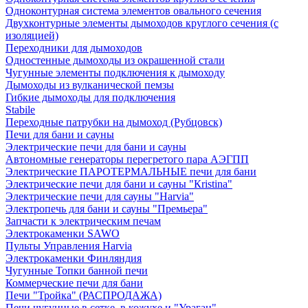
Одноконтурная система элементов овального сечения
Двухконтурные элементы дымоходов круглого сечения (с
изоляцией)
Переходники для дымоходов
Одностенные дымоходы из окрашенной стали
Чугунные элементы подключения к дымоходу
Дымоходы из вулканической пемзы
Гибкие дымоходы для подключения
Stabile
Переходные патрубки на дымоход (Рубцовск)
Печи для бани и сауны
Электрические печи для бани и сауны
Автономные генераторы перегретого пара АЭГПП
Электрические ПАРОТЕРМАЛЬНЫЕ печи для бани
Электрические печи для бани и сауны "Кristina"
Электрические печи для сауны "Harvia"
Электропечь для бани и сауны "Премьера"
Запчасти к электрическим печам
Электрокаменки SAWO
Пульты Управления Harvia
Электрокаменки Финляндия
Чугунные Топки банной печи
Коммерческие печи для бани
Печи "Тройка" (РАСПРОДАЖА)
Печи чугунные в сетке, в кожухе и "Ураган"