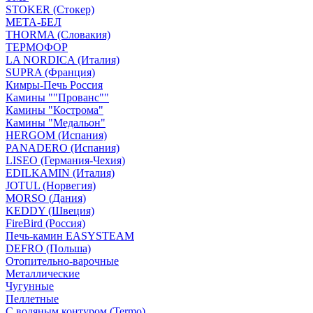
STOKER (Стокер)
МЕТА-БЕЛ
THORMA (Словакия)
ТЕРМОФОР
LA NORDICA (Италия)
SUPRA (Франция)
Кимры-Печь Россия
Камины ""Прованс""
Камины "Кострома"
Камины "Медальон"
HERGOM (Испания)
PANADERO (Испания)
LISEO (Германия-Чехия)
EDILKAMIN (Италия)
JOTUL (Норвегия)
MORSO (Дания)
KEDDY (Швеция)
FireBird (Россия)
Печь-камин EASYSTEAM
DEFRO (Польша)
Отопительно-варочные
Металлические
Чугунные
Пеллетные
С водяным контуром (Termo)