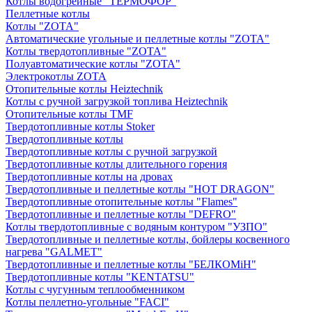
Котлы водогрейные "ТЕРМОФОР"
Пеллетные котлы
Котлы "ZOTA"
Автоматические угольные и пеллетные котлы "ZOTA"
Котлы твердотопливные "ZOTA"
Полуавтоматические котлы "ZOTA"
Электрокотлы ZOTA
Отопительные котлы Heiztechnik
Котлы с ручной загрузкой топлива Heiztechnik
Отопительные котлы TMF
Твердотопливные котлы Stoker
Твердотопливные котлы
Твердотопливные котлы с ручной загрузкой
Твердотопливные котлы длительного горения
Твердотопливные котлы на дровах
Твердотопливные и пеллетные котлы "HOT DRAGON"
Твердотопливные отопительные котлы "Flames"
Твердотопливные и пеллетные котлы "DEFRO"
Котлы твердотопливные с водяным контуром "УЗПО"
Твердотопливные и пеллетные котлы, бойлеры косвенного
нагрева "GALMET"
Твердотопливные и пеллетные котлы "БЕЛКОМiН"
Твердотопливные котлы "KENTATSU"
Котлы с чугунным теплообменником
Котлы пеллетно-угольные "FACI"