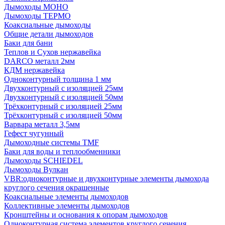
Дымоходы МОНО
Дымоходы ТЕРМО
Коаксиальные дымоходы
Общие детали дымоходов
Баки для бани
Теплов и Сухов нержавейка
DARCO металл 2мм
КДМ нержавейка
Одноконтурный толщина 1 мм
Двухконтурный с изоляцией 25мм
Двухконтурный с изоляцией 50мм
Трёхконтурный с изоляцией 25мм
Трёхконтурный с изоляцией 50мм
Варвара металл 3,5мм
Гефест чугунный
Дымоходные системы TMF
Баки для воды и теплообменники
Дымоходы SCHIEDEL
Дымоходы Вулкан
VBR:одноконтурные и двухконтурные элементы дымохода
круглого сечения окрашенные
Коаксиальные элементы дымоходов
Коллективные элементы дымоходов
Кронштейны и основания к опорам дымоходов
Одноконтурная система элементов круглого сечения