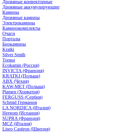
Дровяные конвекторные
Дровяные аккумулирующие
Камины
Дровяные камины
Электрокамины
Каминокомплекты
Очаги
Порталы
Биокамины
Kratki
Silver Smith
Топки
Ecokamin (Россия)
INVICTA (Франция)
KRATKI (Польша)
ABX (Чехия)
KAW-MET (Польша)
Plamen (Хорватия)
FERGUSS (Сербия)
Schmid Германия
LA NORDICA (Италия)
Hergom (Испания)
SUPRA (Франция)
MCZ (Италия)
Liseo Castiron (Швеция)