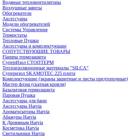
Водяные тепловентиляторы
Воздушные завесы
Обогреватели
Аксессуары
Модели обогревателей
Системы Управления
Термостаты
Тепловые Пушки
Аксессуары и комплектующие
СОПУТСТВУЮЩИЕ ТОВАРЫ
Flamma термозащита
СуперИзол СТОПТЕРМ
Теплоизоляционные материалы "SILCA"
Суперизол SKAMOTEC 225 плита
Комплектующие (экраны защитные и листы предтопочные)
Мастер флэш (скатная кровля)
Базальтовая термозащита
Паровая Пушка
Аксессуары для бани
Аксессуары Harvia
Ароматизаторы Harvia
Абажуры Harvia
К Дровяным Harvia
Косметика Harvia
Светильники Harvia