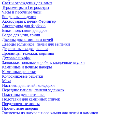
Свет и ограждения для ламп
Термометры и Гигрометры
Часы и песочные часы
Бондарные изделия
Аксессуары к печам Ферингер
Аксессуары для барбекю
Быки, подставки для дров
Ведра для угля, грили
Дверцы для каминов и печей
Дверцы зольников, печей для выпечки
Деревянные кадки, ковши
Дровницы, тележки, корзины
Духовые шкафы
Задвижки, зольные коробки, кладочные втулки
Каминные и печные наборы
Каминные решетки
Колосниковые решетки
Меха
Настилы для печей, конфорки
Передние панели, панели задвижек
Пластины декоративные
Подставки для каминных спичек
Предтопочные листы
Прочистные дверцы
Элементы из натурального камня для печей и каминов