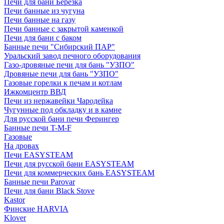
Печи для бани Березка
Печи банные из чугуна
Печи банные на газу
Печи банные с закрытой каменкой
Печи для бани с баком
Банные печи "Сибирский ПАР"
Уральский завод печного оборудования
Газо-дровяные печи для бань "УЗПО"
Дровяные печи для бань "УЗПО"
Газовые горелки к печам и котлам
Ижкомцентр ВВД
Печи из нержавейки Чародейка
Чугунные под обкладку и в камне
Для русской бани печи Ферингер
Банные печи T-M-F
Газовые
На дровах
Печи EASYSTEAM
Печи для русской бани EASYSTEAM
Печи для коммерческих бань EASYSTEAM
Банные печи Parovar
Печи для бани Black Stove
Kastor
Финские HARVIA
Klover