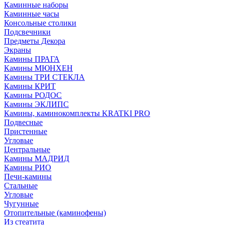
Каминные наборы
Каминные часы
Консольные столики
Подсвечники
Предметы Декора
Экраны
Камины ПРАГА
Камины МЮНХЕН
Камины ТРИ СТЕКЛА
Камины КРИТ
Камины РОДОС
Камины ЭКЛИПС
Камины, каминокомплекты KRATKI PRO
Подвесные
Пристенные
Угловые
Центральные
Камины МАДРИД
Камины РИО
Печи-камины
Стальные
Угловые
Чугунные
Отопительные (каминофены)
Из стеатита