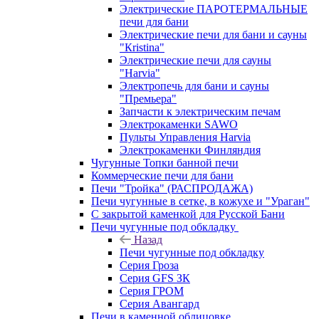
Электрические ПАРОТЕРМАЛЬНЫЕ
печи для бани
Электрические печи для бани и сауны
"Кristina"
Электрические печи для сауны
"Harvia"
Электропечь для бани и сауны
"Премьера"
Запчасти к электрическим печам
Электрокаменки SAWO
Пульты Управления Harvia
Электрокаменки Финляндия
Чугунные Топки банной печи
Коммерческие печи для бани
Печи "Тройка" (РАСПРОДАЖА)
Печи чугунные в сетке, в кожухе и "Ураган"
С закрытой каменкой для Русской Бани
Печи чугунные под обкладку
Назад
Печи чугунные под обкладку
Серия Гроза
Серия GFS ЗК
Серия ГРОМ
Серия Авангард
Печи в каменной облицовке