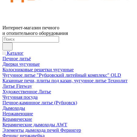
Интернет-магазин печного
и отопительного оборудования
Каталог
Печное литьё
Дверки чугунные
Колосниковые решетки чугунные
Чугунное литье "Рубцовский литейный комплекс" OLD
Казанные печи, плиты под казан, чугунное литье Технолит
Литье Fireway
Художественное Литье
Чугунная посуда
Печное-каминное литье (Рубцовск)
Дымоходы
Нержавеющие
Керамические
Керамические дымоходы AWT
Элементы дымохода печей Ферингер
Феникс нержавейка