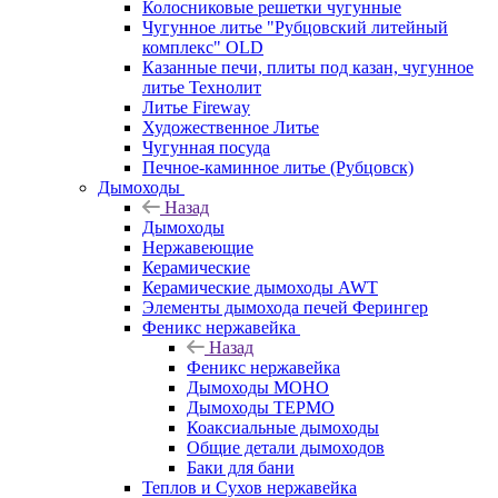
Колосниковые решетки чугунные
Чугунное литье "Рубцовский литейный
комплекс" OLD
Казанные печи, плиты под казан, чугунное
литье Технолит
Литье Fireway
Художественное Литье
Чугунная посуда
Печное-каминное литье (Рубцовск)
Дымоходы
Назад
Дымоходы
Нержавеющие
Керамические
Керамические дымоходы AWT
Элементы дымохода печей Ферингер
Феникс нержавейка
Назад
Феникс нержавейка
Дымоходы МОНО
Дымоходы ТЕРМО
Коаксиальные дымоходы
Общие детали дымоходов
Баки для бани
Теплов и Сухов нержавейка