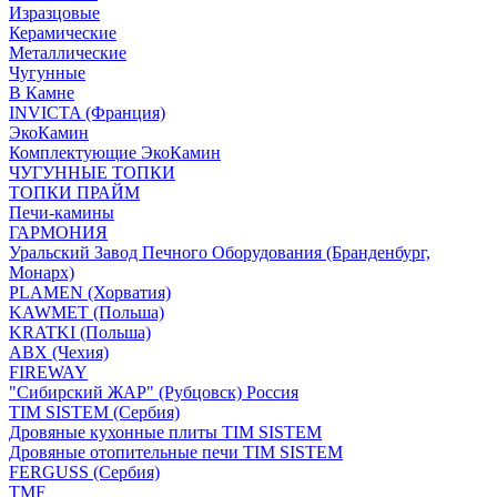
Изразцовые
Керамические
Металлические
Чугунные
В Камне
INVICTA (Франция)
ЭкоКамин
Комплектующие ЭкоКамин
ЧУГУННЫЕ ТОПКИ
ТОПКИ ПРАЙМ
Печи-камины
ГАРМОНИЯ
Уральский Завод Печного Оборудования (Бранденбург,
Монарх)
PLAMEN (Хорватия)
KAWMET (Польша)
KRATKI (Польша)
ABX (Чехия)
FIREWAY
"Сибирский ЖАР" (Рубцовск) Россия
TIM SISTEM (Сербия)
Дровяные кухонные плиты TIM SISTEM
Дровяные отопительные печи TIM SISTEM
FERGUSS (Сербия)
TMF