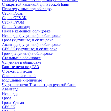
С закрытой каменкой для Русской Бани
Печи чугунные под обкладку
Серия Гроза
Серия GFS ЗК
Серия ГРОМ
Серия Авангард
Печи в каменной облицовке
Искандер (чугунные) в облицовке
Гроза (чугунные) в облицовке
Авангард (чугунные) в облицовке
GFS ЗК (чугунные) в облицовке
Гром (чугунные) в облицовке
Стальные в облицовке
Чугунные в облицовке
Банные печи под ГАЗ
С баком для воды
С выносной топкой
Модульные кирпичные
Чугунные печи Технолит для русской бани
Авангард
Искандер
Гроза
Гроза Ураган
GFS 3K