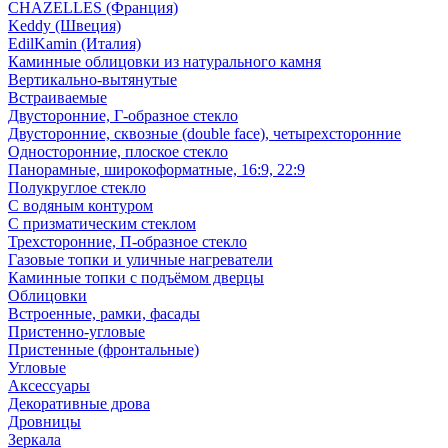
CHAZELLES (Франция)
Keddy (Швеция)
EdilKamin (Италия)
Каминные облицовки из натурального камня
Вертикально-вытянутые
Встраиваемые
Двусторонние, Г-образное стекло
Двусторонние, сквозные (double face), четырехсторонние
Односторонние, плоское стекло
Панорамные, широкоформатные, 16:9, 22:9
Полукруглое стекло
С водяным контуром
С призматическим стеклом
Трехсторонние, П-образное стекло
Газовые топки и уличные нагреватели
Каминные топки с подъёмом дверцы
Облицовки
Встроенные, рамки, фасады
Пристенно-угловые
Пристенные (фронтальные)
Угловые
Аксессуары
Декоративные дрова
Дровницы
Зеркала