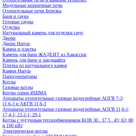
Модульные кирпичные печи
Отопительные печи Березка
Баня и сауна
Готовые сауны
Отделка
Натуральный камень для отделки саун
Двери
Двери Harvia
Камни и плитка
Камень для бани ЖАДЕИТ из Хакассии
Камень для бани и ландшафта
Плитка из натурального камня
Камни Harvia
Парогенераторы
Котлы
Газовые котлы
Котлы серии ИШМА
Аппараты отопительные газовые водогрейные АОГВ 7-3;
11,6-3 и АКГВ 11,6-3
Аппараты отопительные газовые водогрейные АОГВ 11,6-1;
17,4-1; 23,2-1; 29-1
Котлы с чугунным теплообменником КОВ 30 . 37,5 . 45; 63; 80
и 100 кВт
Электрические котлы