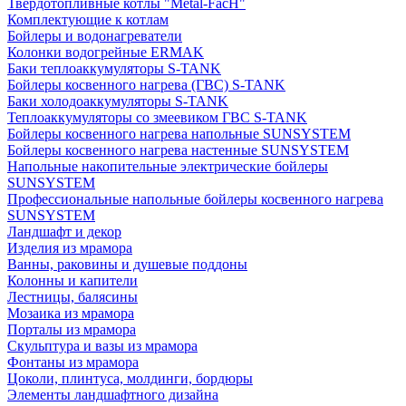
Твердотопливные котлы "Metal-FacH"
Комплектующие к котлам
Бойлеры и водонагреватели
Колонки водогрейные ERMAK
Баки теплоаккумуляторы S-TANK
Бойлеры косвенного нагрева (ГВС) S-TANK
Баки холодоаккумуляторы S-TANK
Теплоаккумуляторы со змеевиком ГВС S-TANK
Бойлеры косвенного нагрева напольные SUNSYSTEM
Бойлеры косвенного нагрева настенные SUNSYSTEM
Напольные накопительные электрические бойлеры
SUNSYSTEM
Профессиональные напольные бойлеры косвенного нагрева
SUNSYSTEM
Ландшафт и декор
Изделия из мрамора
Ванны, раковины и душевые поддоны
Колонны и капители
Лестницы, балясины
Мозаика из мрамора
Порталы из мрамора
Скульптура и вазы из мрамора
Фонтаны из мрамора
Цоколи, плинтуса, молдинги, бордюры
Элементы ландшафтного дизайна