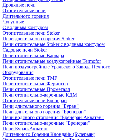
Дровяные печи
Отопительные печи
Длительного горения
Чугунные
C водяным контуром
Отопительные печи Stoker
Печи длительного горения Stoker
Печи отопительные Stoker с водяным контуром
Садовые печи Stoker
Печи отопительные Варвара
Печи отопительные воздухогрейные Termofor
Печи воздухогрейные Уральского Завода Печного
Оборудования
Отопительные печи TMF
Печи отопительные Ферингер
Печи отопительные Прометалл
Печи отопительно-варочные КДМ
Отопительные печи Бренеран
Печи длительного горения "Буран"
Печи длительного горения "Бренеран"
Печи водяного отопления "Бренеран-Акватэн"
Печи отопительно-варочные "Бренеран"
Печи Буран-Акватэн
Длительного Горения Клондайк (Булерьян)
Отопительные печи и камины Технолит