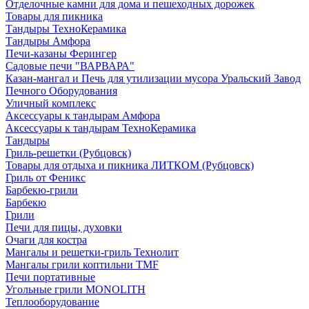
Отделочные камни для дома и пешеходных дорожек
Товары для пикника
Тандыры ТехноКерамика
Тандыры Амфора
Печи-казаны Ферингер
Садовые печи "ВАРВАРА"
Казан-мангал и Печь для утилизации мусора Уральский Завод
Печного Оборудования
Уличный комплекс
Аксессуары к тандырам Амфора
Аксессуары к тандырам ТехноКерамика
Тандыры
Гриль-решетки (Рубцовск)
Товары для отдыха и пикника ЛИТКОМ (Рубцовск)
Гриль от Феникс
Барбекю-грили
Барбекю
Грили
Печи для пицы, духовки
Очаги для костра
Мангалы и решетки-гриль Технолит
Мангалы грили коптильни TMF
Печи портативные
Угольные грили MONOLITH
Теплооборудование