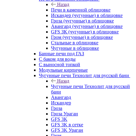
Назад
Печи в каменной облицовке
Искандер (чугунные) в облицовке
Гроза (чугунные) в облицовке
Авангард (чугунные) в облицовке
GFS ЗК (чугунные) в облицовке
Гром (чугунные) в облицовке
Стальные в облицовке
Чугунные в облицовке
Банные печи под ГАЗ
С баком для воды
С выносной топкой
Модульные кирпичные
Чугунные печи Технолит для русской бани
Назад
Чугунные печи Технолит для русской
бани
Авангард
Искандер
Гроза
Гроза Ураган
GFS 3K
GFS 3K в сетке
GFS 3K Ураган
Гром