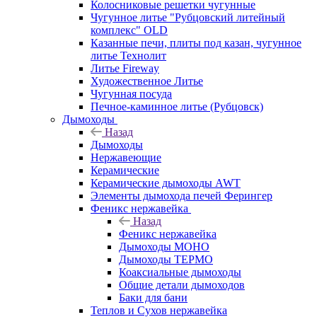
Колосниковые решетки чугунные
Чугунное литье "Рубцовский литейный
комплекс" OLD
Казанные печи, плиты под казан, чугунное
литье Технолит
Литье Fireway
Художественное Литье
Чугунная посуда
Печное-каминное литье (Рубцовск)
Дымоходы
Назад
Дымоходы
Нержавеющие
Керамические
Керамические дымоходы AWT
Элементы дымохода печей Ферингер
Феникс нержавейка
Назад
Феникс нержавейка
Дымоходы МОНО
Дымоходы ТЕРМО
Коаксиальные дымоходы
Общие детали дымоходов
Баки для бани
Теплов и Сухов нержавейка