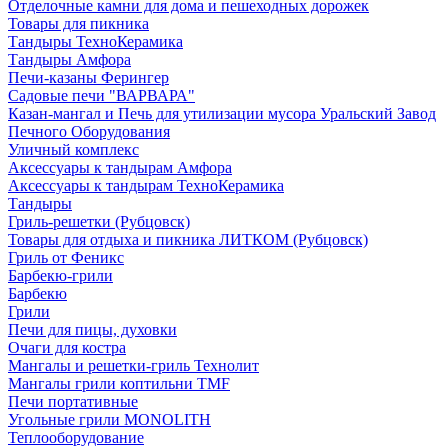
Отделочные камни для дома и пешеходных дорожек
Товары для пикника
Тандыры ТехноКерамика
Тандыры Амфора
Печи-казаны Ферингер
Садовые печи "ВАРВАРА"
Казан-мангал и Печь для утилизации мусора Уральский Завод
Печного Оборудования
Уличный комплекс
Аксессуары к тандырам Амфора
Аксессуары к тандырам ТехноКерамика
Тандыры
Гриль-решетки (Рубцовск)
Товары для отдыха и пикника ЛИТКОМ (Рубцовск)
Гриль от Феникс
Барбекю-грили
Барбекю
Грили
Печи для пицы, духовки
Очаги для костра
Мангалы и решетки-гриль Технолит
Мангалы грили коптильни TMF
Печи портативные
Угольные грили MONOLITH
Теплооборудование