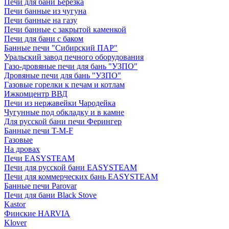
Печи для бани Березка
Печи банные из чугуна
Печи банные на газу
Печи банные с закрытой каменкой
Печи для бани с баком
Банные печи "Сибирский ПАР"
Уральский завод печного оборудования
Газо-дровяные печи для бань "УЗПО"
Дровяные печи для бань "УЗПО"
Газовые горелки к печам и котлам
Ижкомцентр ВВД
Печи из нержавейки Чародейка
Чугунные под обкладку и в камне
Для русской бани печи Ферингер
Банные печи T-M-F
Газовые
На дровах
Печи EASYSTEAM
Печи для русской бани EASYSTEAM
Печи для коммерческих бань EASYSTEAM
Банные печи Parovar
Печи для бани Black Stove
Kastor
Финские HARVIA
Klover