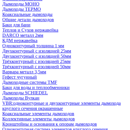
Дымоходы МОНО
Дымоходы ТЕРМО
Коаксиальные дымоходы
Общие детали дымоходов
Баки для бани
Теплов и Сухов нержавейка
DARCO металл 2мм
КДМ нержавейка
Одноконтурный толщина 1 мм
Двухконтурный с изоляцией 25мм
Двухконтурный с изоляцией 50мм
Трёхконтурный с изоляцией 25мм
Трёхконтурный с изоляцией 50мм
Варвара металл 3,5мм
Гефест чугунный
Дымоходные системы TMF
Баки для воды и теплообменники
Дымоходы SCHIEDEL
Дымоходы Вулкан
VBR:одноконтурные и двухконтурные элементы дымохода
круглого сечения окрашенные
Коаксиальные элементы дымоходов
Коллективные элементы дымоходов
Кронштейны и основания к опорам дымоходов
Одноконтурная система элементов круглого сечения