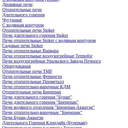
Дровяные печи
Отопительные печи
Длительного горения
Чугунные
C водяным контуром
Отопительные печи Stoker
Печи длительного горения Stoker
Печи отопительные Stoker с водяным контуром
Садовые печи Stoker
Печи отопительные Варвара
Печи отопительные воздухогрейные Termofor
Печи воздухогрейные Уральского Завода Печного
Оборудования
Отопительные печи TMF
Печи отопительные Ферингер
Печи отопительные Прометалл
Печи отопительно-варочные КДМ
Отопительные печи Бренеран
Печи длительного горения "Буран"
Печи длительного горения "Бренеран"
Печи водяного отопления "Бренеран-Акватэн"
Печи отопительно-варочные "Бренеран"
Печи Буран-Акватэн
Длительного Горения Клондайк (Булерьян)
Отопительные печи и камины Технолит