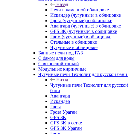
Назад
Печи в каменной облицовке
Искандер (чугунные) в облицовке
Гроза (чугунные) в облицовке
Авангард (чугунные) в облицовке
GFS ЗК (чугунные) в облицовке
Гром (чугунные) в облицовке
Стальные в облицовке
Чугунные в облицовке
Банные печи под ГАЗ
С баком для воды
С выносной топкой
Модульные кирпичные
Чугунные печи Технолит для русской бани
Назад
Чугунные печи Технолит для русской
бани
Авангард
Искандер
Гроза
Гроза Ураган
GFS 3K
GFS 3K в сетке
GFS 3K Ураган
Гром