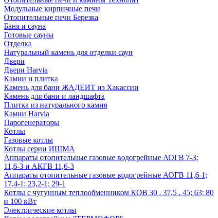
Модульные кирпичные печи
Отопительные печи Березка
Баня и сауна
Готовые сауны
Отделка
Натуральный камень для отделки саун
Двери
Двери Harvia
Камни и плитка
Камень для бани ЖАДЕИТ из Хакассии
Камень для бани и ландшафта
Плитка из натурального камня
Камни Harvia
Парогенераторы
Котлы
Газовые котлы
Котлы серии ИШМА
Аппараты отопительные газовые водогрейные АОГВ 7-3;
11,6-3 и АКГВ 11,6-3
Аппараты отопительные газовые водогрейные АОГВ 11,6-1;
17,4-1; 23,2-1; 29-1
Котлы с чугунным теплообменником КОВ 30 . 37,5 . 45; 63; 80
и 100 кВт
Электрические котлы