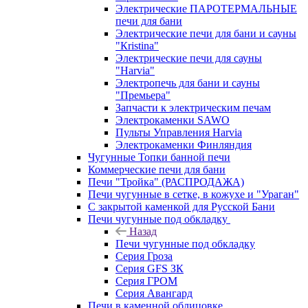
Электрические ПАРОТЕРМАЛЬНЫЕ
печи для бани
Электрические печи для бани и сауны
"Кristina"
Электрические печи для сауны
"Harvia"
Электропечь для бани и сауны
"Премьера"
Запчасти к электрическим печам
Электрокаменки SAWO
Пульты Управления Harvia
Электрокаменки Финляндия
Чугунные Топки банной печи
Коммерческие печи для бани
Печи "Тройка" (РАСПРОДАЖА)
Печи чугунные в сетке, в кожухе и "Ураган"
С закрытой каменкой для Русской Бани
Печи чугунные под обкладку
Назад
Печи чугунные под обкладку
Серия Гроза
Серия GFS ЗК
Серия ГРОМ
Серия Авангард
Печи в каменной облицовке