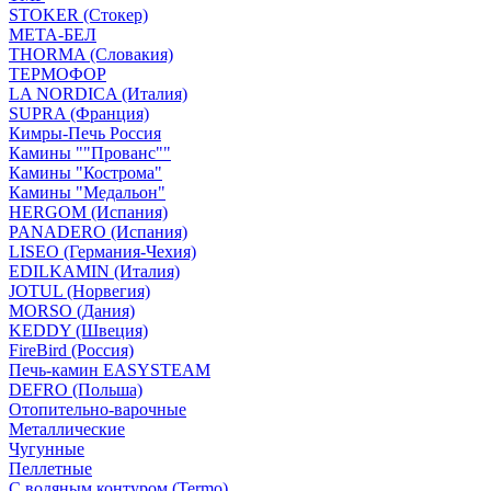
STOKER (Стокер)
МЕТА-БЕЛ
THORMA (Словакия)
ТЕРМОФОР
LA NORDICA (Италия)
SUPRA (Франция)
Кимры-Печь Россия
Камины ""Прованс""
Камины "Кострома"
Камины "Медальон"
HERGOM (Испания)
PANADERO (Испания)
LISEO (Германия-Чехия)
EDILKAMIN (Италия)
JOTUL (Норвегия)
MORSO (Дания)
KEDDY (Швеция)
FireBird (Россия)
Печь-камин EASYSTEAM
DEFRO (Польша)
Отопительно-варочные
Металлические
Чугунные
Пеллетные
С водяным контуром (Termo)