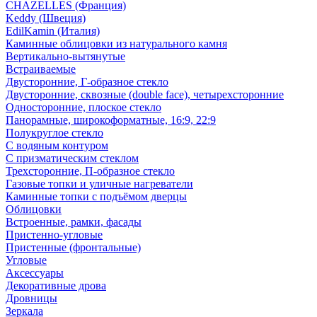
CHAZELLES (Франция)
Keddy (Швеция)
EdilKamin (Италия)
Каминные облицовки из натурального камня
Вертикально-вытянутые
Встраиваемые
Двусторонние, Г-образное стекло
Двусторонние, сквозные (double face), четырехсторонние
Односторонние, плоское стекло
Панорамные, широкоформатные, 16:9, 22:9
Полукруглое стекло
С водяным контуром
С призматическим стеклом
Трехсторонние, П-образное стекло
Газовые топки и уличные нагреватели
Каминные топки с подъёмом дверцы
Облицовки
Встроенные, рамки, фасады
Пристенно-угловые
Пристенные (фронтальные)
Угловые
Аксессуары
Декоративные дрова
Дровницы
Зеркала