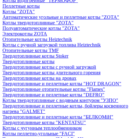
Котлы водогрейные "ТЕРМОФОР"
Пеллетные котлы
Котлы "ZOTA"
Автоматические угольные и пеллетные котлы "ZOTA"
Котлы твердотопливные "ZOTA"
Полуавтоматические котлы "ZOTA"
Электрокотлы ZOTA
Отопительные котлы Heiztechnik
Котлы с ручной загрузкой топлива Heiztechnik
Отопительные котлы TMF
Твердотопливные котлы Stoker
Твердотопливные котлы
Твердотопливные котлы с ручной загрузкой
Твердотопливные котлы длительного горения
Твердотопливные котлы на дровах
Твердотопливные и пеллетные котлы "HOT DRAGON"
Твердотопливные отопительные котлы "Flames"
Твердотопливные и пеллетные котлы "DEFRO"
Котлы твердотопливные с водяным контуром "УЗПО"
Твердотопливные и пеллетные котлы, бойлеры косвенного
нагрева "GALMET"
Твердотопливные и пеллетные котлы "БЕЛКОМiН"
Твердотопливные котлы "KENTATSU"
Котлы с чугунным теплообменником
Котлы пеллетно-угольные "FACI"