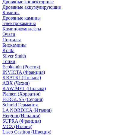
Дровяные конвекторные
Дровяные аккумулирующие
Камины
Дровяные камины
Электрокамины
Каминокомплекты
Очаги
Порталы
Биокамины
Kratki
Silver Smith
Топки
Ecokamin (Россия)
INVICTA (Франция)
KRATKI (Польша)
ABX (Чехия)
KAW-MET (Польша)
Plamen (Хорватия)
FERGUSS (Сербия)
Schmid Германия
LA NORDICA (Италия)
Hergom (Испания)
SUPRA (Франция)
MCZ (Италия)
Liseo Castiron (Швеция)