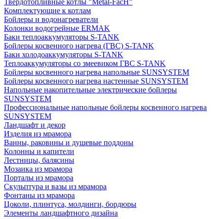
Твердотопливные котлы "Metal-FacH"
Комплектующие к котлам
Бойлеры и водонагреватели
Колонки водогрейные ERMAK
Баки теплоаккумуляторы S-TANK
Бойлеры косвенного нагрева (ГВС) S-TANK
Баки холодоаккумуляторы S-TANK
Теплоаккумуляторы со змеевиком ГВС S-TANK
Бойлеры косвенного нагрева напольные SUNSYSTEM
Бойлеры косвенного нагрева настенные SUNSYSTEM
Напольные накопительные электрические бойлеры
SUNSYSTEM
Профессиональные напольные бойлеры косвенного нагрева
SUNSYSTEM
Ландшафт и декор
Изделия из мрамора
Ванны, раковины и душевые поддоны
Колонны и капители
Лестницы, балясины
Мозаика из мрамора
Порталы из мрамора
Скульптура и вазы из мрамора
Фонтаны из мрамора
Цоколи, плинтуса, молдинги, бордюры
Элементы ландшафтного дизайна