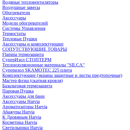
Водяные тепловентиляторы
Воздушные завесы
Обогреватели
Аксессуары
Модели обогревателей
Системы Управления
Термостаты
Тепловые Пушки
Аксессуары и комплектующие
СОПУТСТВУЮЩИЕ ТОВАРЫ
Flamma термозащита
СуперИзол СТОПТЕРМ
Теплоизоляционные материалы "SILCA"
Суперизол SKAMOTEC 225 плита
Комплектующие (экраны защитные и листы предтопочные)
Мастер флэш (скатная кровля)
Базальтовая термозащита
Паровая Пушка
Аксессуары для бани
Аксессуары Harvia
Ароматизаторы Harvia
Абажуры Harvia
К Дровяным Harvia
Косметика Harvia
Светильники Harvia