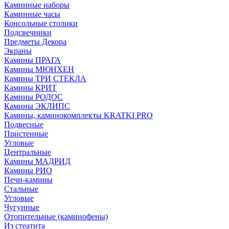
Каминные наборы
Каминные часы
Консольные столики
Подсвечники
Предметы Декора
Экраны
Камины ПРАГА
Камины МЮНХЕН
Камины ТРИ СТЕКЛА
Камины КРИТ
Камины РОДОС
Камины ЭКЛИПС
Камины, каминокомплекты KRATKI PRO
Подвесные
Пристенные
Угловые
Центральные
Камины МАДРИД
Камины РИО
Печи-камины
Стальные
Угловые
Чугунные
Отопительные (каминофены)
Из стеатита