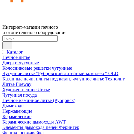
Интернет-магазин печного
и отопительного оборудования
Каталог
Печное литьё
Дверки чугунные
Колосниковые решетки чугунные
Чугунное литье "Рубцовский литейный комплекс" OLD
Казанные печи, плиты под казан, чугунное литье Технолит
Литье Fireway
Художественное Литье
Чугунная посуда
Печное-каминное литье (Рубцовск)
Дымоходы
Нержавеющие
Керамические
Керамические дымоходы AWT
Элементы дымохода печей Ферингер
Феникс нержавейка