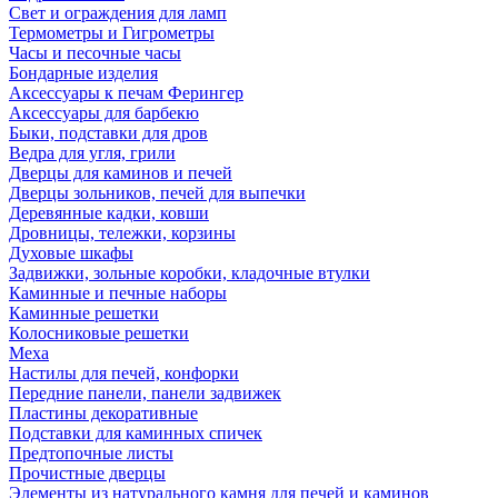
Свет и ограждения для ламп
Термометры и Гигрометры
Часы и песочные часы
Бондарные изделия
Аксессуары к печам Ферингер
Аксессуары для барбекю
Быки, подставки для дров
Ведра для угля, грили
Дверцы для каминов и печей
Дверцы зольников, печей для выпечки
Деревянные кадки, ковши
Дровницы, тележки, корзины
Духовые шкафы
Задвижки, зольные коробки, кладочные втулки
Каминные и печные наборы
Каминные решетки
Колосниковые решетки
Меха
Настилы для печей, конфорки
Передние панели, панели задвижек
Пластины декоративные
Подставки для каминных спичек
Предтопочные листы
Прочистные дверцы
Элементы из натурального камня для печей и каминов