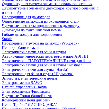
Одноконтурная система элементов овального сечения
Двухконтурные элементы дымоходов круглого сечения (с
изоляцией)
Переходники для дымоходов
Одностенные дымоходы из окрашенной стали
Чугунные элементы подключения к дымоходу
Дымоходы из вулканической пемзы
Гибкие дымоходы для подключения
Stabile
Переходные патрубки на дымоход (Рубцовск)
Печи для бани и сауны
Электрические печи для бани и сауны
Автономные генераторы перегретого пара АЭГПП
Электрические ПАРОТЕРМАЛЬНЫЕ печи для бани
Электрические печи для бани и сауны "Кristina"
Электрические печи для сауны "Harvia"
Электропечь для бани и сауны "Премьера"
Запчасти к электрическим печам
Электрокаменки SAWO
Пульты Управления Harvia
Электрокаменки Финляндия
Чугунные Топки банной печи
Коммерческие печи для бани
Печи "Тройка" (РАСПРОДАЖА)
Печи чугунные в сетке, в кожухе и "Ураган"