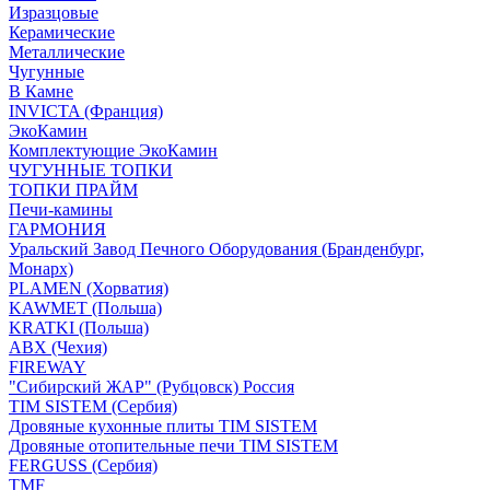
Изразцовые
Керамические
Металлические
Чугунные
В Камне
INVICTA (Франция)
ЭкоКамин
Комплектующие ЭкоКамин
ЧУГУННЫЕ ТОПКИ
ТОПКИ ПРАЙМ
Печи-камины
ГАРМОНИЯ
Уральский Завод Печного Оборудования (Бранденбург,
Монарх)
PLAMEN (Хорватия)
KAWMET (Польша)
KRATKI (Польша)
ABX (Чехия)
FIREWAY
"Сибирский ЖАР" (Рубцовск) Россия
TIM SISTEM (Сербия)
Дровяные кухонные плиты TIM SISTEM
Дровяные отопительные печи TIM SISTEM
FERGUSS (Сербия)
TMF