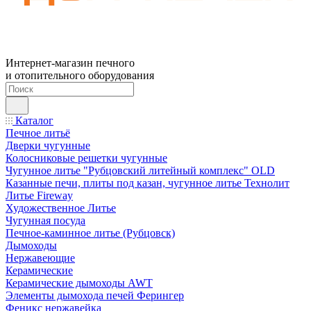
Интернет-магазин печного
и отопительного оборудования
Каталог
Печное литьё
Дверки чугунные
Колосниковые решетки чугунные
Чугунное литье "Рубцовский литейный комплекс" OLD
Казанные печи, плиты под казан, чугунное литье Технолит
Литье Fireway
Художественное Литье
Чугунная посуда
Печное-каминное литье (Рубцовск)
Дымоходы
Нержавеющие
Керамические
Керамические дымоходы AWT
Элементы дымохода печей Ферингер
Феникс нержавейка