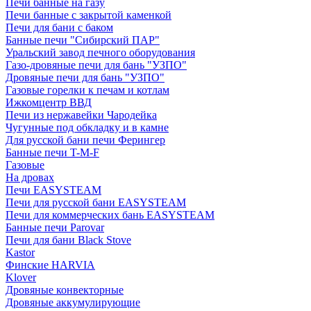
Печи банные на газу
Печи банные с закрытой каменкой
Печи для бани с баком
Банные печи "Сибирский ПАР"
Уральский завод печного оборудования
Газо-дровяные печи для бань "УЗПО"
Дровяные печи для бань "УЗПО"
Газовые горелки к печам и котлам
Ижкомцентр ВВД
Печи из нержавейки Чародейка
Чугунные под обкладку и в камне
Для русской бани печи Ферингер
Банные печи T-M-F
Газовые
На дровах
Печи EASYSTEAM
Печи для русской бани EASYSTEAM
Печи для коммерческих бань EASYSTEAM
Банные печи Parovar
Печи для бани Black Stove
Kastor
Финские HARVIA
Klover
Дровяные конвекторные
Дровяные аккумулирующие