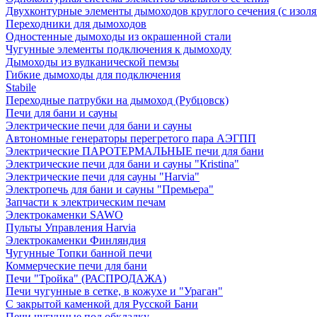
Двухконтурные элементы дымоходов круглого сечения (с изол
Переходники для дымоходов
Одностенные дымоходы из окрашенной стали
Чугунные элементы подключения к дымоходу
Дымоходы из вулканической пемзы
Гибкие дымоходы для подключения
Stabile
Переходные патрубки на дымоход (Рубцовск)
Печи для бани и сауны
Электрические печи для бани и сауны
Автономные генераторы перегретого пара АЭГПП
Электрические ПАРОТЕРМАЛЬНЫЕ печи для бани
Электрические печи для бани и сауны "Кristina"
Электрические печи для сауны "Harvia"
Электропечь для бани и сауны "Премьера"
Запчасти к электрическим печам
Электрокаменки SAWO
Пульты Управления Harvia
Электрокаменки Финляндия
Чугунные Топки банной печи
Коммерческие печи для бани
Печи "Тройка" (РАСПРОДАЖА)
Печи чугунные в сетке, в кожухе и "Ураган"
С закрытой каменкой для Русской Бани
Печи чугунные под обкладку