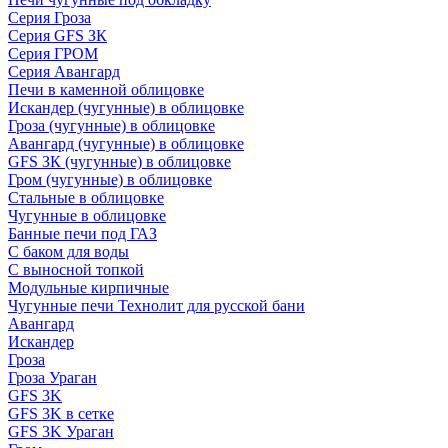
Серия Гроза
Серия GFS ЗК
Серия ГРОМ
Серия Авангард
Печи в каменной облицовке
Искандер (чугунные) в облицовке
Гроза (чугунные) в облицовке
Авангард (чугунные) в облицовке
GFS ЗК (чугунные) в облицовке
Гром (чугунные) в облицовке
Стальные в облицовке
Чугунные в облицовке
Банные печи под ГАЗ
С баком для воды
С выносной топкой
Модульные кирпичные
Чугунные печи Технолит для русской бани
Авангард
Искандер
Гроза
Гроза Ураган
GFS 3K
GFS 3K в сетке
GFS 3K Ураган