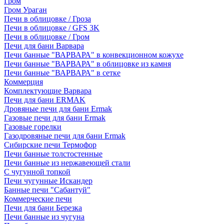
Гром
Гром Ураган
Печи в облицовке / Гроза
Печи в облицовке / GFS 3K
Печи в облицовке / Гром
Печи для бани Варвара
Печи банные "ВАРВАРА" в конвекционном кожухе
Печи банные "ВАРВАРА" в облицовке из камня
Печи банные "ВАРВАРА" в сетке
Коммерция
Комплектующие Варвара
Печи для бани ERMAK
Дровяные печи для бани Ermak
Газовые печи для бани Ermak
Газовые горелки
Газодровяные печи для бани Ermak
Сибирские печи Термофор
Печи банные толстостенные
Печи банные из нержавеющей стали
С чугунной топкой
Печи чугунные Искандер
Банные печи "Сабантуй"
Коммерческие печи
Печи для бани Березка
Печи банные из чугуна