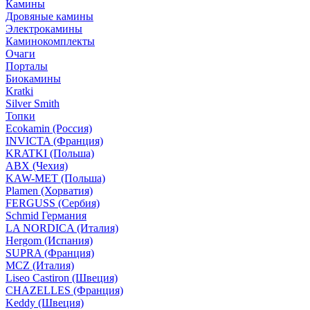
Камины
Дровяные камины
Электрокамины
Каминокомплекты
Очаги
Порталы
Биокамины
Kratki
Silver Smith
Топки
Ecokamin (Россия)
INVICTA (Франция)
KRATKI (Польша)
ABX (Чехия)
KAW-MET (Польша)
Plamen (Хорватия)
FERGUSS (Сербия)
Schmid Германия
LA NORDICA (Италия)
Hergom (Испания)
SUPRA (Франция)
MCZ (Италия)
Liseo Castiron (Швеция)
CHAZELLES (Франция)
Keddy (Швеция)