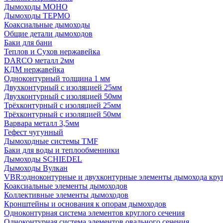
Дымоходы МОНО
Дымоходы ТЕРМО
Коаксиальные дымоходы
Общие детали дымоходов
Баки для бани
Теплов и Сухов нержавейка
DARCO металл 2мм
КДМ нержавейка
Одноконтурный толщина 1 мм
Двухконтурный с изоляцией 25мм
Двухконтурный с изоляцией 50мм
Трёхконтурный с изоляцией 25мм
Трёхконтурный с изоляцией 50мм
Варвара металл 3,5мм
Гефест чугунный
Дымоходные системы TMF
Баки для воды и теплообменники
Дымоходы SCHIEDEL
Дымоходы Вулкан
VBR:одноконтурные и двухконтурные элементы дымохода кру
Коаксиальные элементы дымоходов
Коллективные элементы дымоходов
Кронштейны и основания к опорам дымоходов
Одноконтурная система элементов круглого сечения
Одноконтурная система элементов овального сечения