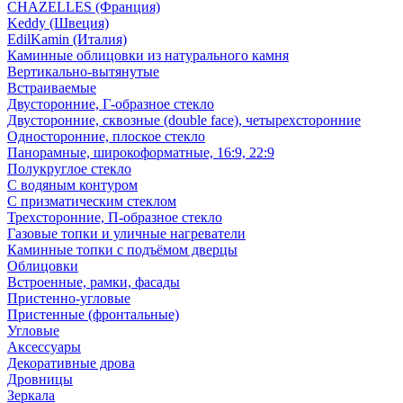
CHAZELLES (Франция)
Keddy (Швеция)
EdilKamin (Италия)
Каминные облицовки из натурального камня
Вертикально-вытянутые
Встраиваемые
Двусторонние, Г-образное стекло
Двусторонние, сквозные (double face), четырехсторонние
Односторонние, плоское стекло
Панорамные, широкоформатные, 16:9, 22:9
Полукруглое стекло
С водяным контуром
С призматическим стеклом
Трехсторонние, П-образное стекло
Газовые топки и уличные нагреватели
Каминные топки с подъёмом дверцы
Облицовки
Встроенные, рамки, фасады
Пристенно-угловые
Пристенные (фронтальные)
Угловые
Аксессуары
Декоративные дрова
Дровницы
Зеркала