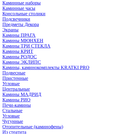
Каминные наборы
Каминные часы
Консольные столики
Подсвечники
Предметы Декора
Экраны
Камины ПРАГА
Камины МЮНХЕН
Камины ТРИ СТЕКЛА
Камины КРИТ
Камины РОДОС
Камины ЭКЛИПС
Камины, каминокомплекты KRATKI PRO
Подвесные
Пристенные
Угловые
Центральные
Камины МАДРИД
Камины РИО
Печи-камины
Стальные
Угловые
Чугунные
Отопительные (каминофены)
Из стеатита