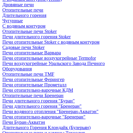
Дровяные печи
Отопительные печи
Длительного горения
Чугунные
C водяным контуром
Отопительные печи Stoker
Печи длительного горения Stoker
Печи отопительные Stoker с водяным контуром
Садовые печи Stoker
Печи отопительные Варвара
Печи отопительные воздухогрейные Termofor
Печи воздухогрейные Уральского Завода Печного
Оборудования
Отопительные печи TMF
Печи отопительные Ферингер
Печи отопительные Прометалл
Печи отопительно-варочные КДМ
Отопительные печи Бренеран
Печи длительного горения "Буран"
Печи длительного горения "Бренеран"
Печи водяного отопления "Бренеран-Акватэн"
Печи отопительно-варочные "Бренеран"
Печи Буран-Акватэн
Длительного Горения Клондайк (Булерьян)
Отопительные печи и камины Технолит