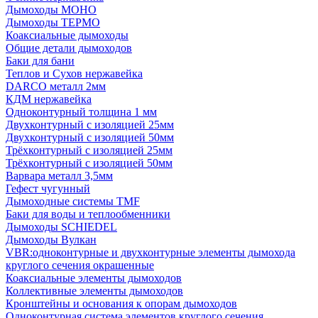
Дымоходы МОНО
Дымоходы ТЕРМО
Коаксиальные дымоходы
Общие детали дымоходов
Баки для бани
Теплов и Сухов нержавейка
DARCO металл 2мм
КДМ нержавейка
Одноконтурный толщина 1 мм
Двухконтурный с изоляцией 25мм
Двухконтурный с изоляцией 50мм
Трёхконтурный с изоляцией 25мм
Трёхконтурный с изоляцией 50мм
Варвара металл 3,5мм
Гефест чугунный
Дымоходные системы TMF
Баки для воды и теплообменники
Дымоходы SCHIEDEL
Дымоходы Вулкан
VBR:одноконтурные и двухконтурные элементы дымохода
круглого сечения окрашенные
Коаксиальные элементы дымоходов
Коллективные элементы дымоходов
Кронштейны и основания к опорам дымоходов
Одноконтурная система элементов круглого сечения