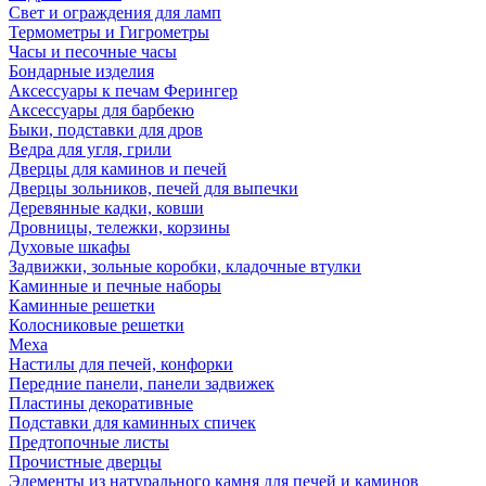
Свет и ограждения для ламп
Термометры и Гигрометры
Часы и песочные часы
Бондарные изделия
Аксессуары к печам Ферингер
Аксессуары для барбекю
Быки, подставки для дров
Ведра для угля, грили
Дверцы для каминов и печей
Дверцы зольников, печей для выпечки
Деревянные кадки, ковши
Дровницы, тележки, корзины
Духовые шкафы
Задвижки, зольные коробки, кладочные втулки
Каминные и печные наборы
Каминные решетки
Колосниковые решетки
Меха
Настилы для печей, конфорки
Передние панели, панели задвижек
Пластины декоративные
Подставки для каминных спичек
Предтопочные листы
Прочистные дверцы
Элементы из натурального камня для печей и каминов