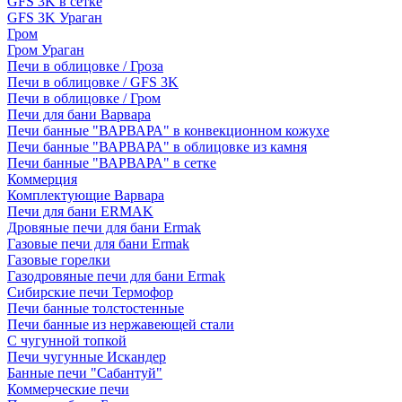
GFS 3K в сетке
GFS 3K Ураган
Гром
Гром Ураган
Печи в облицовке / Гроза
Печи в облицовке / GFS 3K
Печи в облицовке / Гром
Печи для бани Варвара
Печи банные "ВАРВАРА" в конвекционном кожухе
Печи банные "ВАРВАРА" в облицовке из камня
Печи банные "ВАРВАРА" в сетке
Коммерция
Комплектующие Варвара
Печи для бани ERMAK
Дровяные печи для бани Ermak
Газовые печи для бани Ermak
Газовые горелки
Газодровяные печи для бани Ermak
Сибирские печи Термофор
Печи банные толстостенные
Печи банные из нержавеющей стали
С чугунной топкой
Печи чугунные Искандер
Банные печи "Сабантуй"
Коммерческие печи