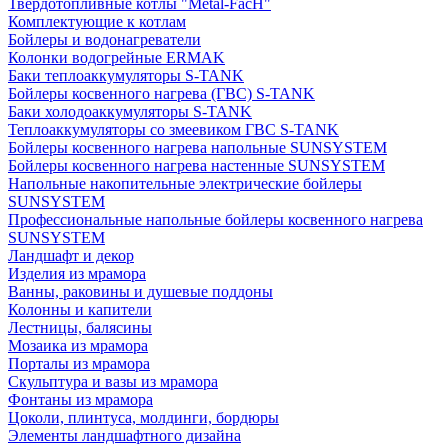
Твердотопливные котлы "Metal-FacH"
Комплектующие к котлам
Бойлеры и водонагреватели
Колонки водогрейные ERMAK
Баки теплоаккумуляторы S-TANK
Бойлеры косвенного нагрева (ГВС) S-TANK
Баки холодоаккумуляторы S-TANK
Теплоаккумуляторы со змеевиком ГВС S-TANK
Бойлеры косвенного нагрева напольные SUNSYSTEM
Бойлеры косвенного нагрева настенные SUNSYSTEM
Напольные накопительные электрические бойлеры
SUNSYSTEM
Профессиональные напольные бойлеры косвенного нагрева
SUNSYSTEM
Ландшафт и декор
Изделия из мрамора
Ванны, раковины и душевые поддоны
Колонны и капители
Лестницы, балясины
Мозаика из мрамора
Порталы из мрамора
Скульптура и вазы из мрамора
Фонтаны из мрамора
Цоколи, плинтуса, молдинги, бордюры
Элементы ландшафтного дизайна