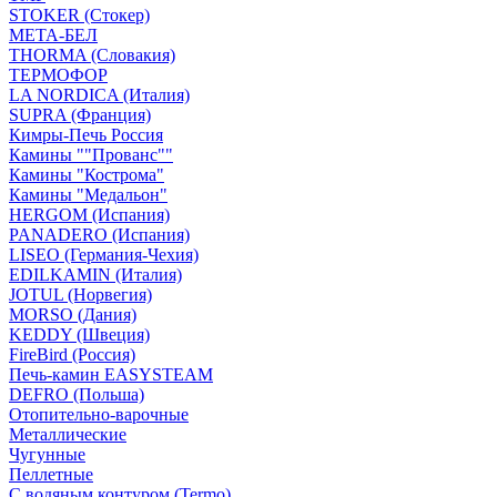
STOKER (Стокер)
МЕТА-БЕЛ
THORMA (Словакия)
ТЕРМОФОР
LA NORDICA (Италия)
SUPRA (Франция)
Кимры-Печь Россия
Камины ""Прованс""
Камины "Кострома"
Камины "Медальон"
HERGOM (Испания)
PANADERO (Испания)
LISEO (Германия-Чехия)
EDILKAMIN (Италия)
JOTUL (Норвегия)
MORSO (Дания)
KEDDY (Швеция)
FireBird (Россия)
Печь-камин EASYSTEAM
DEFRO (Польша)
Отопительно-варочные
Металлические
Чугунные
Пеллетные
С водяным контуром (Termo)