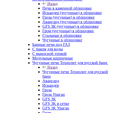
Назад
Печи в каменной облицовке
Искандер (чугунные) в облицовке
Гроза (чугунные) в облицовке
Авангард (чугунные) в облицовке
GFS ЗК (чугунные) в облицовке
Гром (чугунные) в облицовке
Стальные в облицовке
Чугунные в облицовке
Банные печи под ГАЗ
С баком для воды
С выносной топкой
Модульные кирпичные
Чугунные печи Технолит для русской бани
Назад
Чугунные печи Технолит для русской
бани
Авангард
Искандер
Гроза
Гроза Ураган
GFS 3K
GFS 3K в сетке
GFS 3K Ураган
Гром