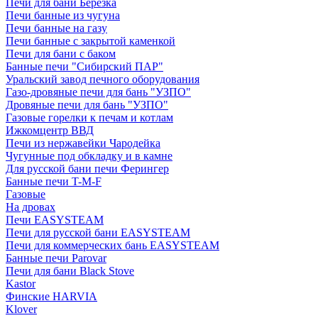
Печи для бани Березка
Печи банные из чугуна
Печи банные на газу
Печи банные с закрытой каменкой
Печи для бани с баком
Банные печи "Сибирский ПАР"
Уральский завод печного оборудования
Газо-дровяные печи для бань "УЗПО"
Дровяные печи для бань "УЗПО"
Газовые горелки к печам и котлам
Ижкомцентр ВВД
Печи из нержавейки Чародейка
Чугунные под обкладку и в камне
Для русской бани печи Ферингер
Банные печи T-M-F
Газовые
На дровах
Печи EASYSTEAM
Печи для русской бани EASYSTEAM
Печи для коммерческих бань EASYSTEAM
Банные печи Parovar
Печи для бани Black Stove
Kastor
Финские HARVIA
Klover