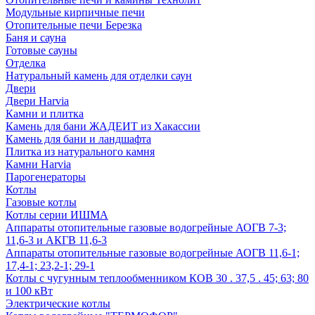
Модульные кирпичные печи
Отопительные печи Березка
Баня и сауна
Готовые сауны
Отделка
Натуральный камень для отделки саун
Двери
Двери Harvia
Камни и плитка
Камень для бани ЖАДЕИТ из Хакассии
Камень для бани и ландшафта
Плитка из натурального камня
Камни Harvia
Парогенераторы
Котлы
Газовые котлы
Котлы серии ИШМА
Аппараты отопительные газовые водогрейные АОГВ 7-3;
11,6-3 и АКГВ 11,6-3
Аппараты отопительные газовые водогрейные АОГВ 11,6-1;
17,4-1; 23,2-1; 29-1
Котлы с чугунным теплообменником КОВ 30 . 37,5 . 45; 63; 80
и 100 кВт
Электрические котлы