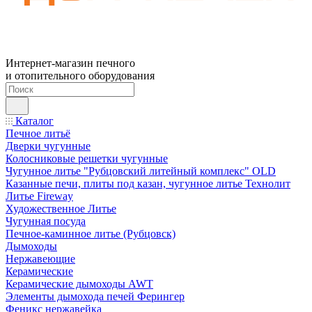
Интернет-магазин печного
и отопительного оборудования
Каталог
Печное литьё
Дверки чугунные
Колосниковые решетки чугунные
Чугунное литье "Рубцовский литейный комплекс" OLD
Казанные печи, плиты под казан, чугунное литье Технолит
Литье Fireway
Художественное Литье
Чугунная посуда
Печное-каминное литье (Рубцовск)
Дымоходы
Нержавеющие
Керамические
Керамические дымоходы AWT
Элементы дымохода печей Ферингер
Феникс нержавейка