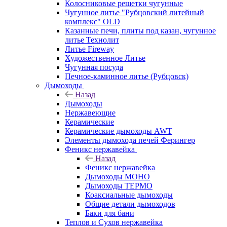
Колосниковые решетки чугунные
Чугунное литье "Рубцовский литейный
комплекс" OLD
Казанные печи, плиты под казан, чугунное
литье Технолит
Литье Fireway
Художественное Литье
Чугунная посуда
Печное-каминное литье (Рубцовск)
Дымоходы
Назад
Дымоходы
Нержавеющие
Керамические
Керамические дымоходы AWT
Элементы дымохода печей Ферингер
Феникс нержавейка
Назад
Феникс нержавейка
Дымоходы МОНО
Дымоходы ТЕРМО
Коаксиальные дымоходы
Общие детали дымоходов
Баки для бани
Теплов и Сухов нержавейка