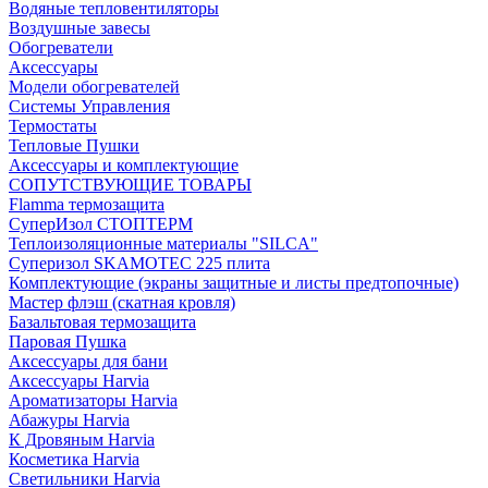
Водяные тепловентиляторы
Воздушные завесы
Обогреватели
Аксессуары
Модели обогревателей
Системы Управления
Термостаты
Тепловые Пушки
Аксессуары и комплектующие
СОПУТСТВУЮЩИЕ ТОВАРЫ
Flamma термозащита
СуперИзол СТОПТЕРМ
Теплоизоляционные материалы "SILCA"
Суперизол SKAMOTEC 225 плита
Комплектующие (экраны защитные и листы предтопочные)
Мастер флэш (скатная кровля)
Базальтовая термозащита
Паровая Пушка
Аксессуары для бани
Аксессуары Harvia
Ароматизаторы Harvia
Абажуры Harvia
К Дровяным Harvia
Косметика Harvia
Светильники Harvia