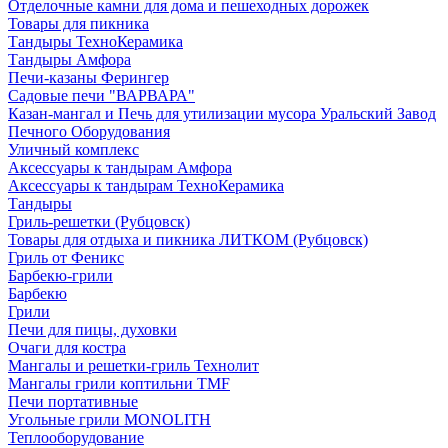
Отделочные камни для дома и пешеходных дорожек
Товары для пикника
Тандыры ТехноКерамика
Тандыры Амфора
Печи-казаны Ферингер
Садовые печи "ВАРВАРА"
Казан-мангал и Печь для утилизации мусора Уральский Завод
Печного Оборудования
Уличный комплекс
Аксессуары к тандырам Амфора
Аксессуары к тандырам ТехноКерамика
Тандыры
Гриль-решетки (Рубцовск)
Товары для отдыха и пикника ЛИТКОМ (Рубцовск)
Гриль от Феникс
Барбекю-грили
Барбекю
Грили
Печи для пицы, духовки
Очаги для костра
Мангалы и решетки-гриль Технолит
Мангалы грили коптильни TMF
Печи портативные
Угольные грили MONOLITH
Теплооборудование