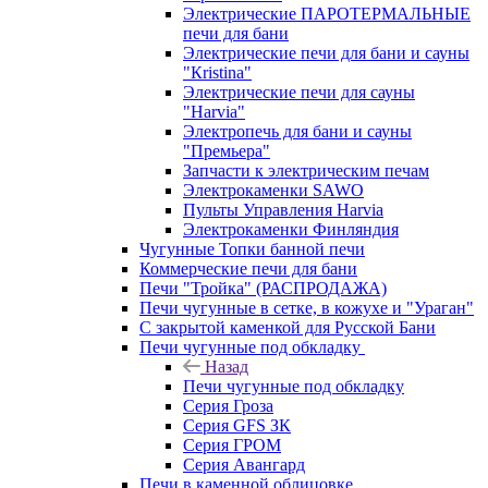
Электрические ПАРОТЕРМАЛЬНЫЕ
печи для бани
Электрические печи для бани и сауны
"Кristina"
Электрические печи для сауны
"Harvia"
Электропечь для бани и сауны
"Премьера"
Запчасти к электрическим печам
Электрокаменки SAWO
Пульты Управления Harvia
Электрокаменки Финляндия
Чугунные Топки банной печи
Коммерческие печи для бани
Печи "Тройка" (РАСПРОДАЖА)
Печи чугунные в сетке, в кожухе и "Ураган"
С закрытой каменкой для Русской Бани
Печи чугунные под обкладку
Назад
Печи чугунные под обкладку
Серия Гроза
Серия GFS ЗК
Серия ГРОМ
Серия Авангард
Печи в каменной облицовке