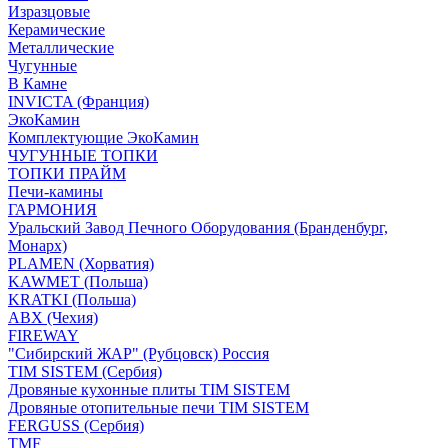
Изразцовые
Керамические
Металлические
Чугунные
В Камне
INVICTA (Франция)
ЭкоКамин
Комплектующие ЭкоКамин
ЧУГУННЫЕ ТОПКИ
ТОПКИ ПРАЙМ
Печи-камины
ГАРМОНИЯ
Уральский Завод Печного Оборудования (Бранденбург,
Монарх)
PLAMEN (Хорватия)
KAWMET (Польша)
KRATKI (Польша)
ABX (Чехия)
FIREWAY
"Сибирский ЖАР" (Рубцовск) Россия
TIM SISTEM (Сербия)
Дровяные кухонные плиты TIM SISTEM
Дровяные отопительные печи TIM SISTEM
FERGUSS (Сербия)
TMF