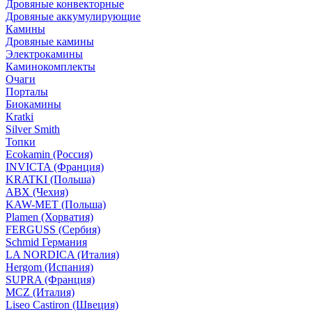
Дровяные конвекторные
Дровяные аккумулирующие
Камины
Дровяные камины
Электрокамины
Каминокомплекты
Очаги
Порталы
Биокамины
Kratki
Silver Smith
Топки
Ecokamin (Россия)
INVICTA (Франция)
KRATKI (Польша)
ABX (Чехия)
KAW-MET (Польша)
Plamen (Хорватия)
FERGUSS (Сербия)
Schmid Германия
LA NORDICA (Италия)
Hergom (Испания)
SUPRA (Франция)
MCZ (Италия)
Liseo Castiron (Швеция)