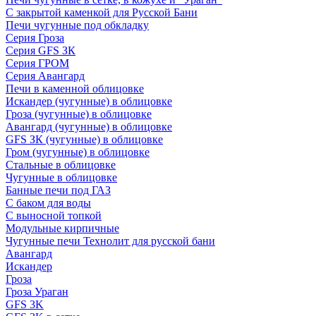
С закрытой каменкой для Русской Бани
Печи чугунные под обкладку
Серия Гроза
Серия GFS ЗК
Серия ГРОМ
Серия Авангард
Печи в каменной облицовке
Искандер (чугунные) в облицовке
Гроза (чугунные) в облицовке
Авангард (чугунные) в облицовке
GFS ЗК (чугунные) в облицовке
Гром (чугунные) в облицовке
Стальные в облицовке
Чугунные в облицовке
Банные печи под ГАЗ
С баком для воды
С выносной топкой
Модульные кирпичные
Чугунные печи Технолит для русской бани
Авангард
Искандер
Гроза
Гроза Ураган
GFS 3K