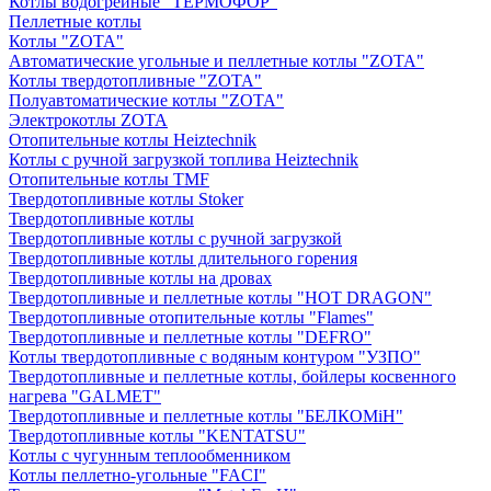
Котлы водогрейные "ТЕРМОФОР"
Пеллетные котлы
Котлы "ZOTA"
Автоматические угольные и пеллетные котлы "ZOTA"
Котлы твердотопливные "ZOTA"
Полуавтоматические котлы "ZOTA"
Электрокотлы ZOTA
Отопительные котлы Heiztechnik
Котлы с ручной загрузкой топлива Heiztechnik
Отопительные котлы TMF
Твердотопливные котлы Stoker
Твердотопливные котлы
Твердотопливные котлы с ручной загрузкой
Твердотопливные котлы длительного горения
Твердотопливные котлы на дровах
Твердотопливные и пеллетные котлы "HOT DRAGON"
Твердотопливные отопительные котлы "Flames"
Твердотопливные и пеллетные котлы "DEFRO"
Котлы твердотопливные с водяным контуром "УЗПО"
Твердотопливные и пеллетные котлы, бойлеры косвенного
нагрева "GALMET"
Твердотопливные и пеллетные котлы "БЕЛКОМiН"
Твердотопливные котлы "KENTATSU"
Котлы с чугунным теплообменником
Котлы пеллетно-угольные "FACI"