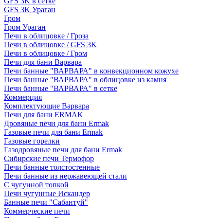
GFS 3K в сетке
GFS 3K Ураган
Гром
Гром Ураган
Печи в облицовке / Гроза
Печи в облицовке / GFS 3K
Печи в облицовке / Гром
Печи для бани Варвара
Печи банные "ВАРВАРА" в конвекционном кожухе
Печи банные "ВАРВАРА" в облицовке из камня
Печи банные "ВАРВАРА" в сетке
Коммерция
Комплектующие Варвара
Печи для бани ERMAK
Дровяные печи для бани Ermak
Газовые печи для бани Ermak
Газовые горелки
Газодровяные печи для бани Ermak
Сибирские печи Термофор
Печи банные толстостенные
Печи банные из нержавеющей стали
С чугунной топкой
Печи чугунные Искандер
Банные печи "Сабантуй"
Коммерческие печи