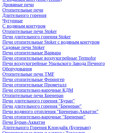
Дровяные печи
Отопительные печи
Длительного горения
Чугунные
C водяным контуром
Отопительные печи Stoker
Печи длительного горения Stoker
Печи отопительные Stoker с водяным контуром
Садовые печи Stoker
Печи отопительные Варвара
Печи отопительные воздухогрейные Termofor
Печи воздухогрейные Уральского Завода Печного
Оборудования
Отопительные печи TMF
Печи отопительные Ферингер
Печи отопительные Прометалл
Печи отопительно-варочные КДМ
Отопительные печи Бренеран
Печи длительного горения "Буран"
Печи длительного горения "Бренеран"
Печи водяного отопления "Бренеран-Акватэн"
Печи отопительно-варочные "Бренеран"
Печи Буран-Акватэн
Длительного Горения Клондайк (Булерьян)
Отопительные печи и камины Технолит