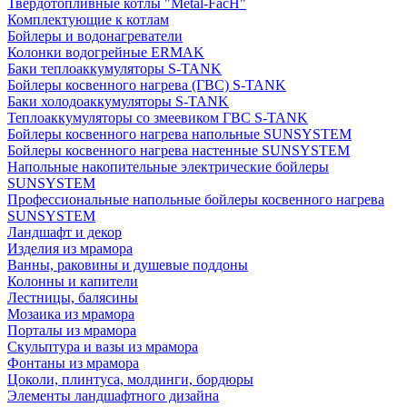
Твердотопливные котлы "Metal-FacH"
Комплектующие к котлам
Бойлеры и водонагреватели
Колонки водогрейные ERMAK
Баки теплоаккумуляторы S-TANK
Бойлеры косвенного нагрева (ГВС) S-TANK
Баки холодоаккумуляторы S-TANK
Теплоаккумуляторы со змеевиком ГВС S-TANK
Бойлеры косвенного нагрева напольные SUNSYSTEM
Бойлеры косвенного нагрева настенные SUNSYSTEM
Напольные накопительные электрические бойлеры
SUNSYSTEM
Профессиональные напольные бойлеры косвенного нагрева
SUNSYSTEM
Ландшафт и декор
Изделия из мрамора
Ванны, раковины и душевые поддоны
Колонны и капители
Лестницы, балясины
Мозаика из мрамора
Порталы из мрамора
Скульптура и вазы из мрамора
Фонтаны из мрамора
Цоколи, плинтуса, молдинги, бордюры
Элементы ландшафтного дизайна