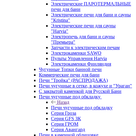
Электрические ПАРОТЕРМАЛЬНЫЕ
печи для бани
Электрические печи для бани и сауны
"Кristina"
Электрические печи для сауны
"Harvia"
Электропечь для бани и сауны
"Премьера"
Запчасти к электрическим печам
Электрокаменки SAWO
Пульты Управления Harvia
Электрокаменки Финляндия
Чугунные Топки банной печи
Коммерческие печи для бани
Печи "Тройка" (РАСПРОДАЖА)
Печи чугунные в сетке, в кожухе и "Ураган"
С закрытой каменкой для Русской Бани
Печи чугунные под обкладку
Назад
Печи чугунные под обкладку
Серия Гроза
Серия GFS ЗК
Серия ГРОМ
Серия Авангард
Печи в каменной облицовке