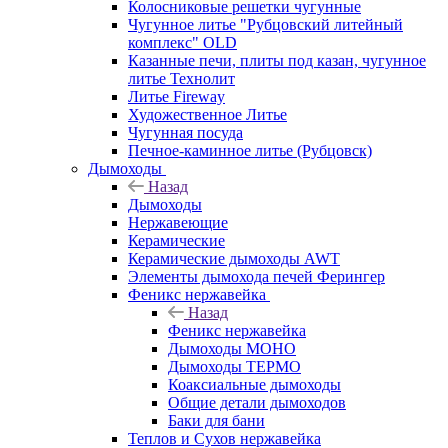
Колосниковые решетки чугунные
Чугунное литье "Рубцовский литейный
комплекс" OLD
Казанные печи, плиты под казан, чугунное
литье Технолит
Литье Fireway
Художественное Литье
Чугунная посуда
Печное-каминное литье (Рубцовск)
Дымоходы
Назад
Дымоходы
Нержавеющие
Керамические
Керамические дымоходы AWT
Элементы дымохода печей Ферингер
Феникс нержавейка
Назад
Феникс нержавейка
Дымоходы МОНО
Дымоходы ТЕРМО
Коаксиальные дымоходы
Общие детали дымоходов
Баки для бани
Теплов и Сухов нержавейка