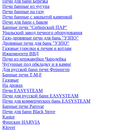
Печи для бани Березка
Печи банные из чугуна
Печи банные на газу
Печи банные с закрытой каменкой
Печи для бани с баком
Банные печи "Сибирский ПАР"
Уральский завод печного оборудования
Газо-дровяные печи для бань "УЗПО"
Дровяные печи для бань "УЗПО"
Газовые горелки к печам и котлам
Ижкомцентр ВВД
Печи из нержавейки Чародейка
Чугунные под обкладку и в камне
Для русской бани печи Ферингер
Банные печи T-M-F
Газовые
На дровах
Печи EASYSTEAM
Печи для русской бани EASYSTEAM
Печи для коммерческих бань EASYSTEAM
Банные печи Parovar
Печи для бани Black Stove
Kastor
Финские HARVIA
Klover