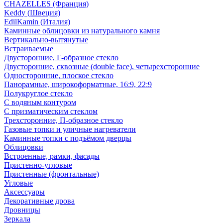
CHAZELLES (Франция)
Keddy (Швеция)
EdilKamin (Италия)
Каминные облицовки из натурального камня
Вертикально-вытянутые
Встраиваемые
Двусторонние, Г-образное стекло
Двусторонние, сквозные (double face), четырехсторонние
Односторонние, плоское стекло
Панорамные, широкоформатные, 16:9, 22:9
Полукруглое стекло
С водяным контуром
С призматическим стеклом
Трехсторонние, П-образное стекло
Газовые топки и уличные нагреватели
Каминные топки с подъёмом дверцы
Облицовки
Встроенные, рамки, фасады
Пристенно-угловые
Пристенные (фронтальные)
Угловые
Аксессуары
Декоративные дрова
Дровницы
Зеркала