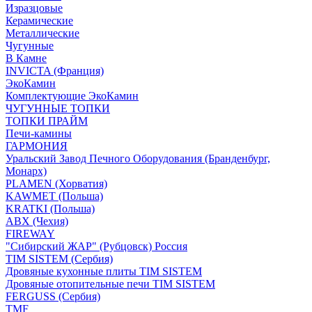
Изразцовые
Керамические
Металлические
Чугунные
В Камне
INVICTA (Франция)
ЭкоКамин
Комплектующие ЭкоКамин
ЧУГУННЫЕ ТОПКИ
ТОПКИ ПРАЙМ
Печи-камины
ГАРМОНИЯ
Уральский Завод Печного Оборудования (Бранденбург,
Монарх)
PLAMEN (Хорватия)
KAWMET (Польша)
KRATKI (Польша)
ABX (Чехия)
FIREWAY
"Сибирский ЖАР" (Рубцовск) Россия
TIM SISTEM (Сербия)
Дровяные кухонные плиты TIM SISTEM
Дровяные отопительные печи TIM SISTEM
FERGUSS (Сербия)
TMF