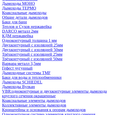
Дымоходы МОНО
Дымоходы ТЕРМО
Коаксиальные дымоходы
Общие детали дымоходов
Баки для бани
Теплов и Сухов нержавейка
DARCO металл 2мм
КДМ нержавейка
Одноконтурный толщина 1 мм
Двухконтурный с изоляцией 25мм
Двухконтурный с изоляцией 50мм
Трёхконтурный с изоляцией 25мм
Трёхконтурный с изоляцией 50мм
Варвара металл 3,5мм
Гефест чугунный
Дымоходные системы TMF
Баки для воды и теплообменники
Дымоходы SCHIEDEL
Дымоходы Вулкан
VBR:одноконтурные и двухконтурные элементы дымохода
круглого сечения окрашенные
Коаксиальные элементы дымоходов
Коллективные элементы дымоходов
Кронштейны и основания к опорам дымоходов
Одноконтурная система элементов круглого сечения