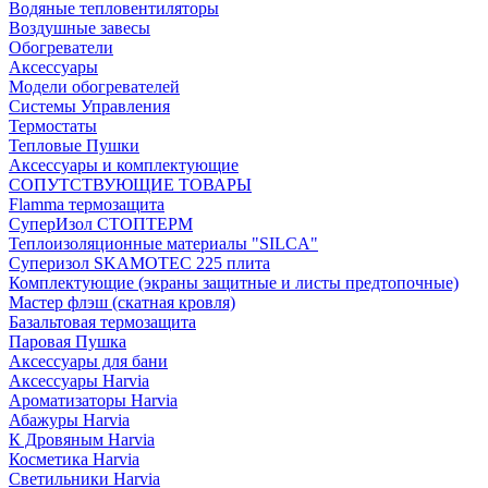
Водяные тепловентиляторы
Воздушные завесы
Обогреватели
Аксессуары
Модели обогревателей
Системы Управления
Термостаты
Тепловые Пушки
Аксессуары и комплектующие
СОПУТСТВУЮЩИЕ ТОВАРЫ
Flamma термозащита
СуперИзол СТОПТЕРМ
Теплоизоляционные материалы "SILCA"
Суперизол SKAMOTEC 225 плита
Комплектующие (экраны защитные и листы предтопочные)
Мастер флэш (скатная кровля)
Базальтовая термозащита
Паровая Пушка
Аксессуары для бани
Аксессуары Harvia
Ароматизаторы Harvia
Абажуры Harvia
К Дровяным Harvia
Косметика Harvia
Светильники Harvia