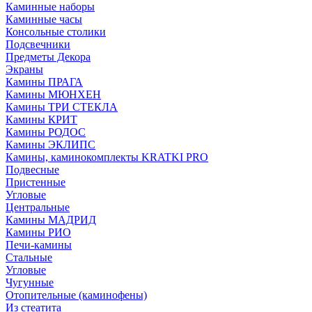
Каминные наборы
Каминные часы
Консольные столики
Подсвечники
Предметы Декора
Экраны
Камины ПРАГА
Камины МЮНХЕН
Камины ТРИ СТЕКЛА
Камины КРИТ
Камины РОДОС
Камины ЭКЛИПС
Камины, каминокомплекты KRATKI PRO
Подвесные
Пристенные
Угловые
Центральные
Камины МАДРИД
Камины РИО
Печи-камины
Стальные
Угловые
Чугунные
Отопительные (каминофены)
Из стеатита