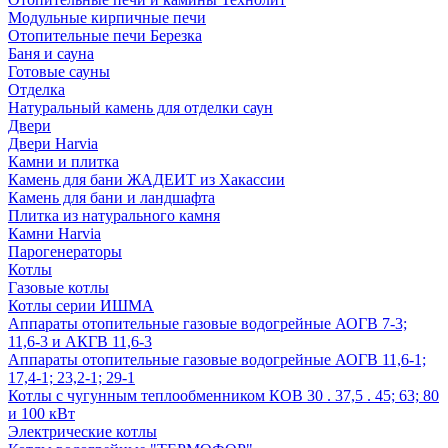
Модульные кирпичные печи
Отопительные печи Березка
Баня и сауна
Готовые сауны
Отделка
Натуральный камень для отделки саун
Двери
Двери Harvia
Камни и плитка
Камень для бани ЖАДЕИТ из Хакассии
Камень для бани и ландшафта
Плитка из натурального камня
Камни Harvia
Парогенераторы
Котлы
Газовые котлы
Котлы серии ИШМА
Аппараты отопительные газовые водогрейные АОГВ 7-3;
11,6-3 и АКГВ 11,6-3
Аппараты отопительные газовые водогрейные АОГВ 11,6-1;
17,4-1; 23,2-1; 29-1
Котлы с чугунным теплообменником КОВ 30 . 37,5 . 45; 63; 80
и 100 кВт
Электрические котлы