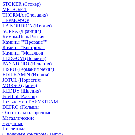
STOKER (Стокер)
МЕТА-БЕЛ
THORMA (Словакия)
ТЕРМОФОР
LA NORDICA (Италия)
SUPRA (Франция)
Кимры-Печь Россия
Камины ""Прованс""
Камины "Кострома"
Камины "Медальон"
HERGOM (Испания)
PANADERO (Испания)
LISEO (Германия-Чехия)
EDILKAMIN (Италия)
JOTUL (Норвегия)
MORSO (Дания)
KEDDY (Швеция)
FireBird (Россия)
Печь-камин EASYSTEAM
DEFRO (Польша)
Отопительно-варочные
Металлические
Чугунные
Пеллетные
С водяным контуром (Termo)