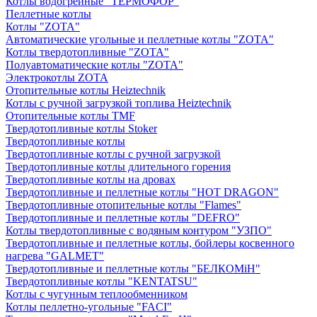
Котлы водогрейные "ТЕРМОФОР"
Пеллетные котлы
Котлы "ZOTA"
Автоматические угольные и пеллетные котлы "ZOTA"
Котлы твердотопливные "ZOTA"
Полуавтоматические котлы "ZOTA"
Электрокотлы ZOTA
Отопительные котлы Heiztechnik
Котлы с ручной загрузкой топлива Heiztechnik
Отопительные котлы TMF
Твердотопливные котлы Stoker
Твердотопливные котлы
Твердотопливные котлы с ручной загрузкой
Твердотопливные котлы длительного горения
Твердотопливные котлы на дровах
Твердотопливные и пеллетные котлы "HOT DRAGON"
Твердотопливные отопительные котлы "Flames"
Твердотопливные и пеллетные котлы "DEFRO"
Котлы твердотопливные с водяным контуром "УЗПО"
Твердотопливные и пеллетные котлы, бойлеры косвенного
нагрева "GALMET"
Твердотопливные и пеллетные котлы "БЕЛКОМiН"
Твердотопливные котлы "KENTATSU"
Котлы с чугунным теплообменником
Котлы пеллетно-угольные "FACI"