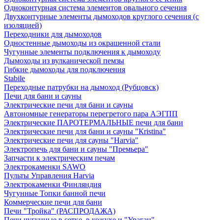
Одноконтурная система элементов овального сечения
Двухконтурные элементы дымоходов круглого сечения (с
изоляцией)
Переходники для дымоходов
Одностенные дымоходы из окрашенной стали
Чугунные элементы подключения к дымоходу
Дымоходы из вулканической пемзы
Гибкие дымоходы для подключения
Stabile
Переходные патрубки на дымоход (Рубцовск)
Печи для бани и сауны
Электрические печи для бани и сауны
Автономные генераторы перегретого пара АЭГПП
Электрические ПАРОТЕРМАЛЬНЫЕ печи для бани
Электрические печи для бани и сауны "Кristina"
Электрические печи для сауны "Harvia"
Электропечь для бани и сауны "Премьера"
Запчасти к электрическим печам
Электрокаменки SAWO
Пульты Управления Harvia
Электрокаменки Финляндия
Чугунные Топки банной печи
Коммерческие печи для бани
Печи "Тройка" (РАСПРОДАЖА)
Печи чугунные в сетке, в кожухе и "Ураган"