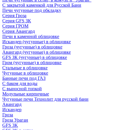
С закрытой каменкой для Русской Бани
Печи чугунные под обкладку
Серия Гроза
Серия GFS ЗК
Серия ГРОМ
Серия Авангард
Печи в каменной облицовке
Искандер (чугунные) в облицовке
Гроза (чугунные) в облицовке
Авангард (чугунные) в облицовке
GFS ЗК (чугунные) в облицовке
Гром (чугунные) в облицовке
Стальные в облицовке
Чугунные в облицовке
Банные печи под ГАЗ
С баком для воды
С выносной топкой
Модульные кирпичные
Чугунные печи Технолит для русской бани
Авангард
Искандер
Гроза
Гроза Ураган
GFS 3K