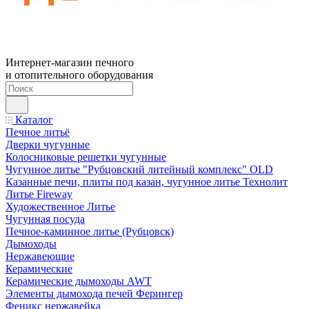
Интернет-магазин печного
и отопительного оборудования
Каталог
Печное литьё
Дверки чугунные
Колосниковые решетки чугунные
Чугунное литье "Рубцовский литейный комплекс" OLD
Казанные печи, плиты под казан, чугунное литье Технолит
Литье Fireway
Художественное Литье
Чугунная посуда
Печное-каминное литье (Рубцовск)
Дымоходы
Нержавеющие
Керамические
Керамические дымоходы AWT
Элементы дымохода печей Ферингер
Феникс нержавейка