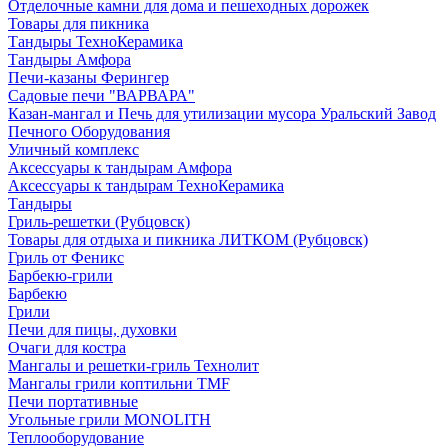
Отделочные камни для дома и пешеходных дорожек
Товары для пикника
Тандыры ТехноКерамика
Тандыры Амфора
Печи-казаны Ферингер
Садовые печи "ВАРВАРА"
Казан-мангал и Печь для утилизации мусора Уральский Завод
Печного Оборудования
Уличный комплекс
Аксессуары к тандырам Амфора
Аксессуары к тандырам ТехноКерамика
Тандыры
Гриль-решетки (Рубцовск)
Товары для отдыха и пикника ЛИТКОМ (Рубцовск)
Гриль от Феникс
Барбекю-грили
Барбекю
Грили
Печи для пицы, духовки
Очаги для костра
Мангалы и решетки-гриль Технолит
Мангалы грили коптильни TMF
Печи портативные
Угольные грили MONOLITH
Теплооборудование