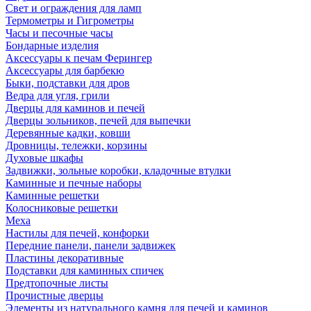
Свет и ограждения для ламп
Термометры и Гигрометры
Часы и песочные часы
Бондарные изделия
Аксессуары к печам Ферингер
Аксессуары для барбекю
Быки, подставки для дров
Ведра для угля, грили
Дверцы для каминов и печей
Дверцы зольников, печей для выпечки
Деревянные кадки, ковши
Дровницы, тележки, корзины
Духовые шкафы
Задвижки, зольные коробки, кладочные втулки
Каминные и печные наборы
Каминные решетки
Колосниковые решетки
Меха
Настилы для печей, конфорки
Передние панели, панели задвижек
Пластины декоративные
Подставки для каминных спичек
Предтопочные листы
Прочистные дверцы
Элементы из натурального камня для печей и каминов