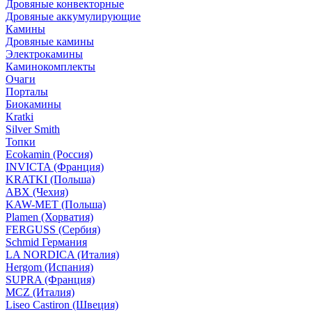
Дровяные конвекторные
Дровяные аккумулирующие
Камины
Дровяные камины
Электрокамины
Каминокомплекты
Очаги
Порталы
Биокамины
Kratki
Silver Smith
Топки
Ecokamin (Россия)
INVICTA (Франция)
KRATKI (Польша)
ABX (Чехия)
KAW-MET (Польша)
Plamen (Хорватия)
FERGUSS (Сербия)
Schmid Германия
LA NORDICA (Италия)
Hergom (Испания)
SUPRA (Франция)
MCZ (Италия)
Liseo Castiron (Швеция)