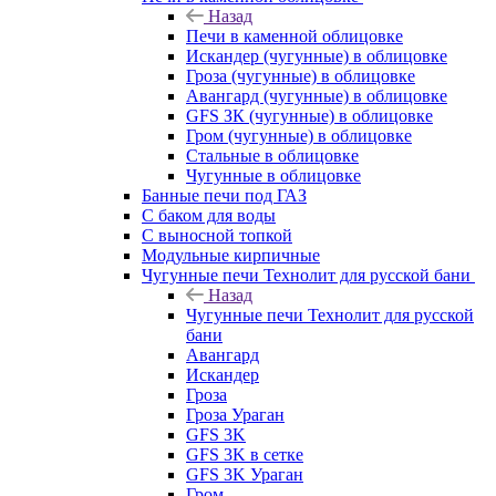
Назад
Печи в каменной облицовке
Искандер (чугунные) в облицовке
Гроза (чугунные) в облицовке
Авангард (чугунные) в облицовке
GFS ЗК (чугунные) в облицовке
Гром (чугунные) в облицовке
Стальные в облицовке
Чугунные в облицовке
Банные печи под ГАЗ
С баком для воды
С выносной топкой
Модульные кирпичные
Чугунные печи Технолит для русской бани
Назад
Чугунные печи Технолит для русской
бани
Авангард
Искандер
Гроза
Гроза Ураган
GFS 3K
GFS 3K в сетке
GFS 3K Ураган
Гром