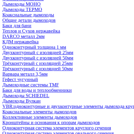
Дымоходы МОНО
Дымоходы ТЕРМО
Коаксиальные дымоходы
Общие детали дымоходов
Баки для бани
Теплов и Сухов нержавейка
DARCO металл 2мм
КДМ нержавейка
Одноконтурный толщина 1 мм
Двухконтурный с изоляцией 25мм
Двухконтурный с изоляцией 50мм
Трёхконтурный с изоляцией 25мм
Трёхконтурный с изоляцией 50мм
Варвара металл 3,5мм
Гефест чугунный
Дымоходные системы TMF
Баки для воды и теплообменники
Дымоходы SCHIEDEL
Дымоходы Вулкан
VBR:одноконтурные и двухконтурные элементы дымохода кру
Коаксиальные элементы дымоходов
Коллективные элементы дымоходов
Кронштейны и основания к опорам дымоходов
Одноконтурная система элементов круглого сечения
Одноконтурная система элементов овального сечения