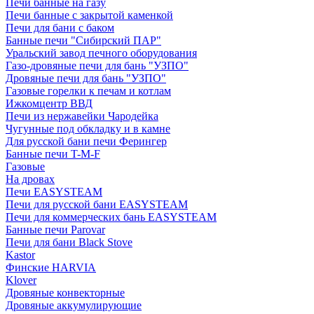
Печи банные на газу
Печи банные с закрытой каменкой
Печи для бани с баком
Банные печи "Сибирский ПАР"
Уральский завод печного оборудования
Газо-дровяные печи для бань "УЗПО"
Дровяные печи для бань "УЗПО"
Газовые горелки к печам и котлам
Ижкомцентр ВВД
Печи из нержавейки Чародейка
Чугунные под обкладку и в камне
Для русской бани печи Ферингер
Банные печи T-M-F
Газовые
На дровах
Печи EASYSTEAM
Печи для русской бани EASYSTEAM
Печи для коммерческих бань EASYSTEAM
Банные печи Parovar
Печи для бани Black Stove
Kastor
Финские HARVIA
Klover
Дровяные конвекторные
Дровяные аккумулирующие