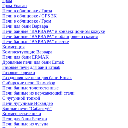
Гром
Гром Ураган
Печи в облицовке / Гроза
Печи в облицовке / GFS 3K
Печи в облицовке / Гром
Печи для бани Варвара
Печи банные "ВАРВАРА" в конвекционном кожухе
Печи банные "ВАРВАРА" в облицовке из камня
Печи банные "ВАРВАРА" в сетке
Коммерция
Комплектующие Варвара
Печи для бани ERMAK
Дровяные печи для бани Ermak
Газовые печи для бани Ermak
Газовые горелки
Газодровяные печи для бани Ermak
Сибирские печи Термофор
Печи банные толстостенные
Печи банные из нержавеющей стали
С чугунной топкой
Печи чугунные Искандер
Банные печи "Сабантуй"
Коммерческие печи
Печи для бани Березка
Печи банные из чугуна