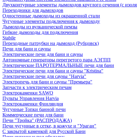
Двухконтурные элементы дымоходов круглого сечения (с изол
Переходники для дымоходов
Одностенные дымоходы из окрашенной стали
Чугунные элементы подключения к дымоходу
Дымоходы из вулканической пемзы
Гибкие дымоходы для подключения
Stabile
Переходные патрубки на дымоход (Рубцовск)
Печи для бани и сауны
Электрические печи для бани и сауны
Автономные генераторы перегретого пара АЭГПП
Электрические ПАРОТЕРМАЛЬНЫЕ печи для бани
Электрические печи для бани и сауны "Кristina"
Электрические печи для сауны "Harvia"
Электропечь для бани и сауны "Премьера"
Запчасти к электрическим печам
Электрокаменки SAWO
Пульты Управления Harvia
Электрокаменки Финляндия
Чугунные Топки банной печи
Коммерческие печи для бани
Печи "Тройка" (РАСПРОДАЖА)
Печи чугунные в сетке, в кожухе и "Ураган"
С закрытой каменкой для Русской Бани
Печи чугунные под обкладку