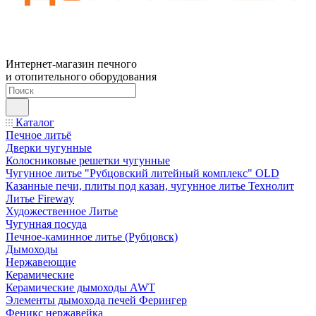
Интернет-магазин печного
и отопительного оборудования
Каталог
Печное литьё
Дверки чугунные
Колосниковые решетки чугунные
Чугунное литье "Рубцовский литейный комплекс" OLD
Казанные печи, плиты под казан, чугунное литье Технолит
Литье Fireway
Художественное Литье
Чугунная посуда
Печное-каминное литье (Рубцовск)
Дымоходы
Нержавеющие
Керамические
Керамические дымоходы AWT
Элементы дымохода печей Ферингер
Феникс нержавейка