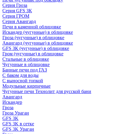
Серия Гроза
Серия GFS ЗК
Серия ГРОМ
Серия Авангард
Печи в каменной облицовке
Искандер (чугунные) в облицовке
Гроза (чугунные) в облицовке
Авангард (чугунные) в облицовке
GFS ЗК (чугунные) в облицовке
Гром (чугунные) в облицовке
Стальные в облицовке
Чугунные в облицовке
Банные печи под ГАЗ
С баком для воды
С выносной топкой
Модульные кирпичные
Чугунные печи Технолит для русской бани
Авангард
Искандер
Гроза
Гроза Ураган
GFS 3K
GFS 3K в сетке
GFS 3K Ураган