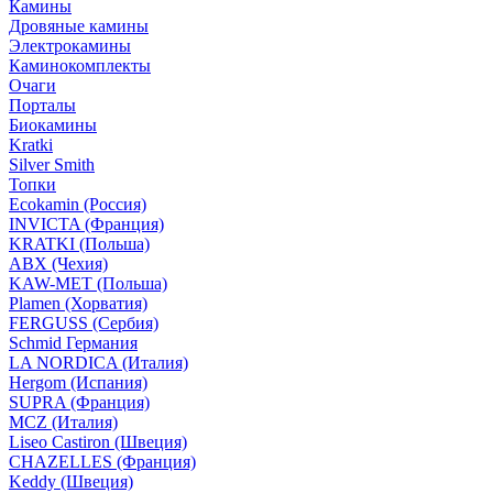
Камины
Дровяные камины
Электрокамины
Каминокомплекты
Очаги
Порталы
Биокамины
Kratki
Silver Smith
Топки
Ecokamin (Россия)
INVICTA (Франция)
KRATKI (Польша)
ABX (Чехия)
KAW-MET (Польша)
Plamen (Хорватия)
FERGUSS (Сербия)
Schmid Германия
LA NORDICA (Италия)
Hergom (Испания)
SUPRA (Франция)
MCZ (Италия)
Liseo Castiron (Швеция)
CHAZELLES (Франция)
Keddy (Швеция)