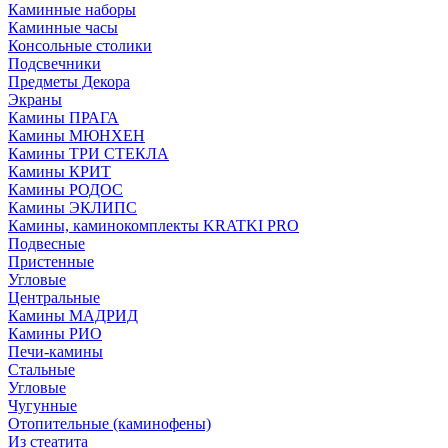
Каминные наборы
Каминные часы
Консольные столики
Подсвечники
Предметы Декора
Экраны
Камины ПРАГА
Камины МЮНХЕН
Камины ТРИ СТЕКЛА
Камины КРИТ
Камины РОДОС
Камины ЭКЛИПС
Камины, каминокомплекты KRATKI PRO
Подвесные
Пристенные
Угловые
Центральные
Камины МАДРИД
Камины РИО
Печи-камины
Стальные
Угловые
Чугунные
Отопительные (каминофены)
Из стеатита