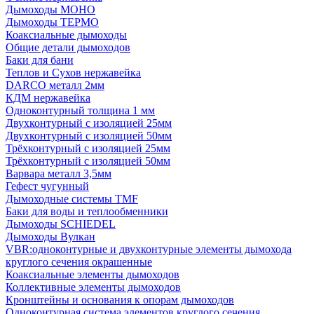
Дымоходы МОНО
Дымоходы ТЕРМО
Коаксиальные дымоходы
Общие детали дымоходов
Баки для бани
Теплов и Сухов нержавейка
DARCO металл 2мм
КДМ нержавейка
Одноконтурный толщина 1 мм
Двухконтурный с изоляцией 25мм
Двухконтурный с изоляцией 50мм
Трёхконтурный с изоляцией 25мм
Трёхконтурный с изоляцией 50мм
Варвара металл 3,5мм
Гефест чугунный
Дымоходные системы TMF
Баки для воды и теплообменники
Дымоходы SCHIEDEL
Дымоходы Вулкан
VBR:одноконтурные и двухконтурные элементы дымохода
круглого сечения окрашенные
Коаксиальные элементы дымоходов
Коллективные элементы дымоходов
Кронштейны и основания к опорам дымоходов
Одноконтурная система элементов круглого сечения