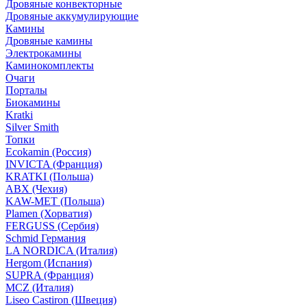
Дровяные конвекторные
Дровяные аккумулирующие
Камины
Дровяные камины
Электрокамины
Каминокомплекты
Очаги
Порталы
Биокамины
Kratki
Silver Smith
Топки
Ecokamin (Россия)
INVICTA (Франция)
KRATKI (Польша)
ABX (Чехия)
KAW-MET (Польша)
Plamen (Хорватия)
FERGUSS (Сербия)
Schmid Германия
LA NORDICA (Италия)
Hergom (Испания)
SUPRA (Франция)
MCZ (Италия)
Liseo Castiron (Швеция)