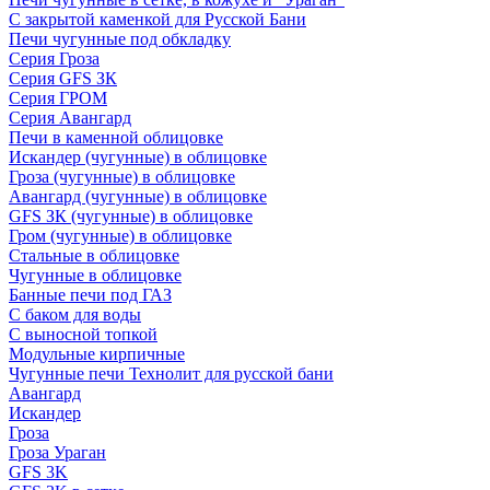
С закрытой каменкой для Русской Бани
Печи чугунные под обкладку
Серия Гроза
Серия GFS ЗК
Серия ГРОМ
Серия Авангард
Печи в каменной облицовке
Искандер (чугунные) в облицовке
Гроза (чугунные) в облицовке
Авангард (чугунные) в облицовке
GFS ЗК (чугунные) в облицовке
Гром (чугунные) в облицовке
Стальные в облицовке
Чугунные в облицовке
Банные печи под ГАЗ
С баком для воды
С выносной топкой
Модульные кирпичные
Чугунные печи Технолит для русской бани
Авангард
Искандер
Гроза
Гроза Ураган
GFS 3K