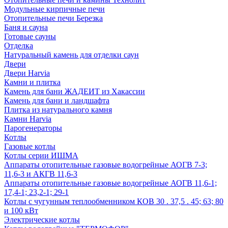
Модульные кирпичные печи
Отопительные печи Березка
Баня и сауна
Готовые сауны
Отделка
Натуральный камень для отделки саун
Двери
Двери Harvia
Камни и плитка
Камень для бани ЖАДЕИТ из Хакассии
Камень для бани и ландшафта
Плитка из натурального камня
Камни Harvia
Парогенераторы
Котлы
Газовые котлы
Котлы серии ИШМА
Аппараты отопительные газовые водогрейные АОГВ 7-3;
11,6-3 и АКГВ 11,6-3
Аппараты отопительные газовые водогрейные АОГВ 11,6-1;
17,4-1; 23,2-1; 29-1
Котлы с чугунным теплообменником КОВ 30 . 37,5 . 45; 63; 80
и 100 кВт
Электрические котлы