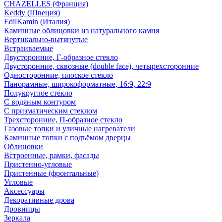
CHAZELLES (Франция)
Keddy (Швеция)
EdilKamin (Италия)
Каминные облицовки из натурального камня
Вертикально-вытянутые
Встраиваемые
Двусторонние, Г-образное стекло
Двусторонние, сквозные (double face), четырехсторонние
Односторонние, плоское стекло
Панорамные, широкоформатные, 16:9, 22:9
Полукруглое стекло
С водяным контуром
С призматическим стеклом
Трехсторонние, П-образное стекло
Газовые топки и уличные нагреватели
Каминные топки с подъёмом дверцы
Облицовки
Встроенные, рамки, фасады
Пристенно-угловые
Пристенные (фронтальные)
Угловые
Аксессуары
Декоративные дрова
Дровницы
Зеркала