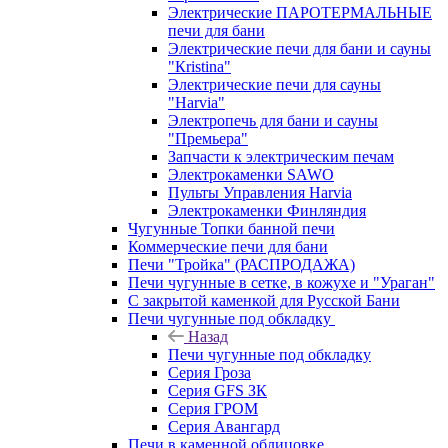
Электрические ПАРОТЕРМАЛЬНЫЕ
печи для бани
Электрические печи для бани и сауны
"Кristina"
Электрические печи для сауны
"Harvia"
Электропечь для бани и сауны
"Премьера"
Запчасти к электрическим печам
Электрокаменки SAWO
Пульты Управления Harvia
Электрокаменки Финляндия
Чугунные Топки банной печи
Коммерческие печи для бани
Печи "Тройка" (РАСПРОДАЖА)
Печи чугунные в сетке, в кожухе и "Ураган"
С закрытой каменкой для Русской Бани
Печи чугунные под обкладку
Назад
Печи чугунные под обкладку
Серия Гроза
Серия GFS ЗК
Серия ГРОМ
Серия Авангард
Печи в каменной облицовке