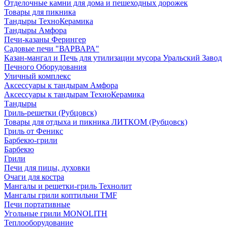
Отделочные камни для дома и пешеходных дорожек
Товары для пикника
Тандыры ТехноКерамика
Тандыры Амфора
Печи-казаны Ферингер
Садовые печи "ВАРВАРА"
Казан-мангал и Печь для утилизации мусора Уральский Завод
Печного Оборудования
Уличный комплекс
Аксессуары к тандырам Амфора
Аксессуары к тандырам ТехноКерамика
Тандыры
Гриль-решетки (Рубцовск)
Товары для отдыха и пикника ЛИТКОМ (Рубцовск)
Гриль от Феникс
Барбекю-грили
Барбекю
Грили
Печи для пицы, духовки
Очаги для костра
Мангалы и решетки-гриль Технолит
Мангалы грили коптильни TMF
Печи портативные
Угольные грили MONOLITH
Теплооборудование