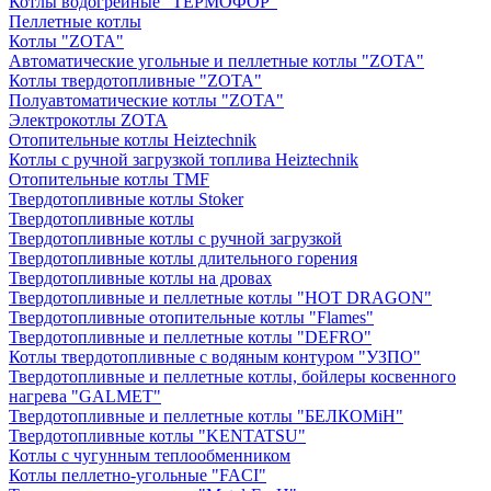
Котлы водогрейные "ТЕРМОФОР"
Пеллетные котлы
Котлы "ZOTA"
Автоматические угольные и пеллетные котлы "ZOTA"
Котлы твердотопливные "ZOTA"
Полуавтоматические котлы "ZOTA"
Электрокотлы ZOTA
Отопительные котлы Heiztechnik
Котлы с ручной загрузкой топлива Heiztechnik
Отопительные котлы TMF
Твердотопливные котлы Stoker
Твердотопливные котлы
Твердотопливные котлы с ручной загрузкой
Твердотопливные котлы длительного горения
Твердотопливные котлы на дровах
Твердотопливные и пеллетные котлы "HOT DRAGON"
Твердотопливные отопительные котлы "Flames"
Твердотопливные и пеллетные котлы "DEFRO"
Котлы твердотопливные с водяным контуром "УЗПО"
Твердотопливные и пеллетные котлы, бойлеры косвенного
нагрева "GALMET"
Твердотопливные и пеллетные котлы "БЕЛКОМiН"
Твердотопливные котлы "KENTATSU"
Котлы с чугунным теплообменником
Котлы пеллетно-угольные "FACI"