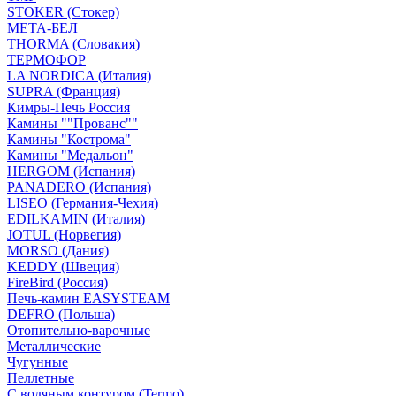
STOKER (Стокер)
МЕТА-БЕЛ
THORMA (Словакия)
ТЕРМОФОР
LA NORDICA (Италия)
SUPRA (Франция)
Кимры-Печь Россия
Камины ""Прованс""
Камины "Кострома"
Камины "Медальон"
HERGOM (Испания)
PANADERO (Испания)
LISEO (Германия-Чехия)
EDILKAMIN (Италия)
JOTUL (Норвегия)
MORSO (Дания)
KEDDY (Швеция)
FireBird (Россия)
Печь-камин EASYSTEAM
DEFRO (Польша)
Отопительно-варочные
Металлические
Чугунные
Пеллетные
С водяным контуром (Termo)