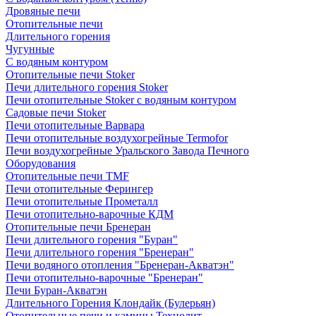
Дровяные печи
Отопительные печи
Длительного горения
Чугунные
C водяным контуром
Отопительные печи Stoker
Печи длительного горения Stoker
Печи отопительные Stoker с водяным контуром
Садовые печи Stoker
Печи отопительные Варвара
Печи отопительные воздухогрейные Termofor
Печи воздухогрейные Уральского Завода Печного
Оборудования
Отопительные печи TMF
Печи отопительные Ферингер
Печи отопительные Прометалл
Печи отопительно-варочные КДМ
Отопительные печи Бренеран
Печи длительного горения "Буран"
Печи длительного горения "Бренеран"
Печи водяного отопления "Бренеран-Акватэн"
Печи отопительно-варочные "Бренеран"
Печи Буран-Акватэн
Длительного Горения Клондайк (Булерьян)
Отопительные печи и камины Технолит