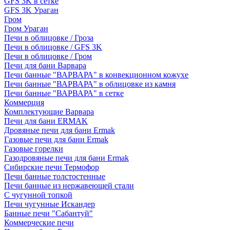
GFS 3K в сетке
GFS 3K Ураган
Гром
Гром Ураган
Печи в облицовке / Гроза
Печи в облицовке / GFS 3K
Печи в облицовке / Гром
Печи для бани Варвара
Печи банные "ВАРВАРА" в конвекционном кожухе
Печи банные "ВАРВАРА" в облицовке из камня
Печи банные "ВАРВАРА" в сетке
Коммерция
Комплектующие Варвара
Печи для бани ERMAK
Дровяные печи для бани Ermak
Газовые печи для бани Ermak
Газовые горелки
Газодровяные печи для бани Ermak
Сибирские печи Термофор
Печи банные толстостенные
Печи банные из нержавеющей стали
С чугунной топкой
Печи чугунные Искандер
Банные печи "Сабантуй"
Коммерческие печи