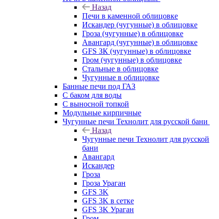
Назад
Печи в каменной облицовке
Искандер (чугунные) в облицовке
Гроза (чугунные) в облицовке
Авангард (чугунные) в облицовке
GFS ЗК (чугунные) в облицовке
Гром (чугунные) в облицовке
Стальные в облицовке
Чугунные в облицовке
Банные печи под ГАЗ
С баком для воды
С выносной топкой
Модульные кирпичные
Чугунные печи Технолит для русской бани
Назад
Чугунные печи Технолит для русской
бани
Авангард
Искандер
Гроза
Гроза Ураган
GFS 3K
GFS 3K в сетке
GFS 3K Ураган
Гром