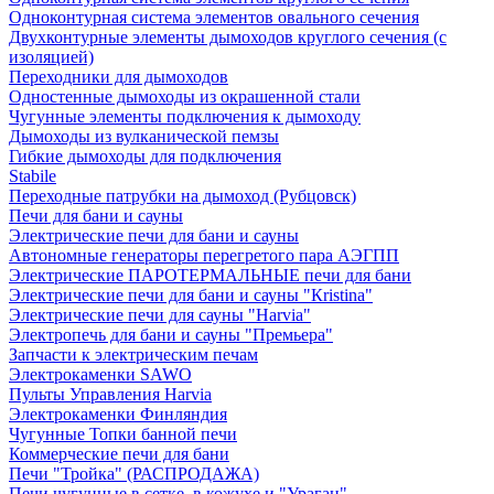
Одноконтурная система элементов овального сечения
Двухконтурные элементы дымоходов круглого сечения (с
изоляцией)
Переходники для дымоходов
Одностенные дымоходы из окрашенной стали
Чугунные элементы подключения к дымоходу
Дымоходы из вулканической пемзы
Гибкие дымоходы для подключения
Stabile
Переходные патрубки на дымоход (Рубцовск)
Печи для бани и сауны
Электрические печи для бани и сауны
Автономные генераторы перегретого пара АЭГПП
Электрические ПАРОТЕРМАЛЬНЫЕ печи для бани
Электрические печи для бани и сауны "Кristina"
Электрические печи для сауны "Harvia"
Электропечь для бани и сауны "Премьера"
Запчасти к электрическим печам
Электрокаменки SAWO
Пульты Управления Harvia
Электрокаменки Финляндия
Чугунные Топки банной печи
Коммерческие печи для бани
Печи "Тройка" (РАСПРОДАЖА)
Печи чугунные в сетке, в кожухе и "Ураган"