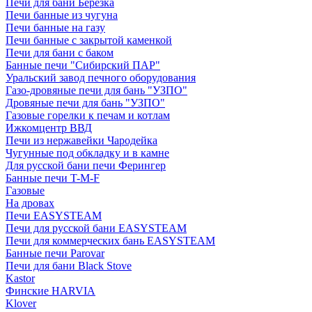
Печи для бани Березка
Печи банные из чугуна
Печи банные на газу
Печи банные с закрытой каменкой
Печи для бани с баком
Банные печи "Сибирский ПАР"
Уральский завод печного оборудования
Газо-дровяные печи для бань "УЗПО"
Дровяные печи для бань "УЗПО"
Газовые горелки к печам и котлам
Ижкомцентр ВВД
Печи из нержавейки Чародейка
Чугунные под обкладку и в камне
Для русской бани печи Ферингер
Банные печи T-M-F
Газовые
На дровах
Печи EASYSTEAM
Печи для русской бани EASYSTEAM
Печи для коммерческих бань EASYSTEAM
Банные печи Parovar
Печи для бани Black Stove
Kastor
Финские HARVIA
Klover