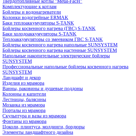
Твердотопливные котлы "Metal-FacH"
Комплектующие к котлам
Бойлеры и водонагреватели
Колонки водогрейные ERMAK
Баки теплоаккумуляторы S-TANK
Бойлеры косвенного нагрева (ГВС) S-TANK
Баки холодоаккумуляторы S-TANK
Теплоаккумуляторы со змеевиком ГВС S-TANK
Бойлеры косвенного нагрева напольные SUNSYSTEM
Бойлеры косвенного нагрева настенные SUNSYSTEM
Напольные накопительные электрические бойлеры
SUNSYSTEM
Профессиональные напольные бойлеры косвенного нагрева
SUNSYSTEM
Ландшафт и декор
Изделия из мрамора
Ванны, раковины и душевые поддоны
Колонны и капители
Лестницы, балясины
Мозаика из мрамора
Порталы из мрамора
Скульптура и вазы из мрамора
Фонтаны из мрамора
Цоколи, плинтуса, молдинги, бордюры
Элементы ландшафтного дизайна