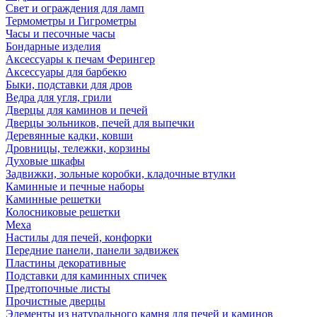
Свет и ограждения для ламп
Термометры и Гигрометры
Часы и песочные часы
Бондарные изделия
Аксессуары к печам Ферингер
Аксессуары для барбекю
Быки, подставки для дров
Ведра для угля, грили
Дверцы для каминов и печей
Дверцы зольников, печей для выпечки
Деревянные кадки, ковши
Дровницы, тележки, корзины
Духовые шкафы
Задвижки, зольные коробки, кладочные втулки
Каминные и печные наборы
Каминные решетки
Колосниковые решетки
Меха
Настилы для печей, конфорки
Передние панели, панели задвижек
Пластины декоративные
Подставки для каминных спичек
Предтопочные листы
Прочистные дверцы
Элементы из натурального камня для печей и каминов