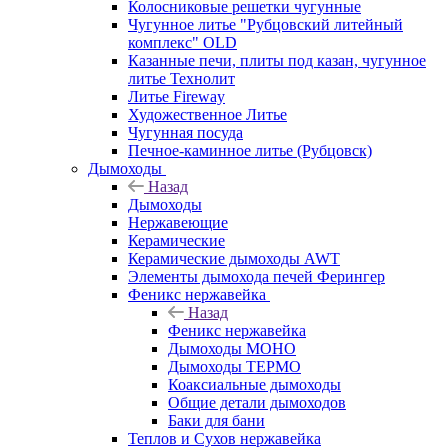
Колосниковые решетки чугунные
Чугунное литье "Рубцовский литейный
комплекс" OLD
Казанные печи, плиты под казан, чугунное
литье Технолит
Литье Fireway
Художественное Литье
Чугунная посуда
Печное-каминное литье (Рубцовск)
Дымоходы
Назад
Дымоходы
Нержавеющие
Керамические
Керамические дымоходы AWT
Элементы дымохода печей Ферингер
Феникс нержавейка
Назад
Феникс нержавейка
Дымоходы МОНО
Дымоходы ТЕРМО
Коаксиальные дымоходы
Общие детали дымоходов
Баки для бани
Теплов и Сухов нержавейка