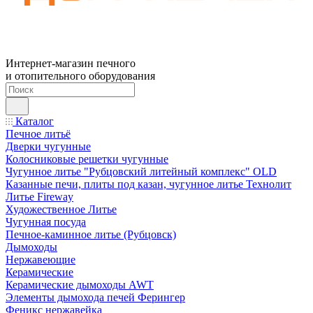
Интернет-магазин печного
и отопительного оборудования
Каталог
Печное литьё
Дверки чугунные
Колосниковые решетки чугунные
Чугунное литье "Рубцовский литейный комплекс" OLD
Казанные печи, плиты под казан, чугунное литье Технолит
Литье Fireway
Художественное Литье
Чугунная посуда
Печное-каминное литье (Рубцовск)
Дымоходы
Нержавеющие
Керамические
Керамические дымоходы AWT
Элементы дымохода печей Ферингер
Феникс нержавейка