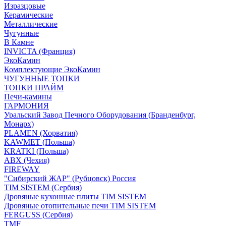
Изразцовые
Керамические
Металлические
Чугунные
В Камне
INVICTA (Франция)
ЭкоКамин
Комплектующие ЭкоКамин
ЧУГУННЫЕ ТОПКИ
ТОПКИ ПРАЙМ
Печи-камины
ГАРМОНИЯ
Уральский Завод Печного Оборудования (Бранденбург,
Монарх)
PLAMEN (Хорватия)
KAWMET (Польша)
KRATKI (Польша)
ABX (Чехия)
FIREWAY
"Сибирский ЖАР" (Рубцовск) Россия
TIM SISTEM (Сербия)
Дровяные кухонные плиты TIM SISTEM
Дровяные отопительные печи TIM SISTEM
FERGUSS (Сербия)
TMF