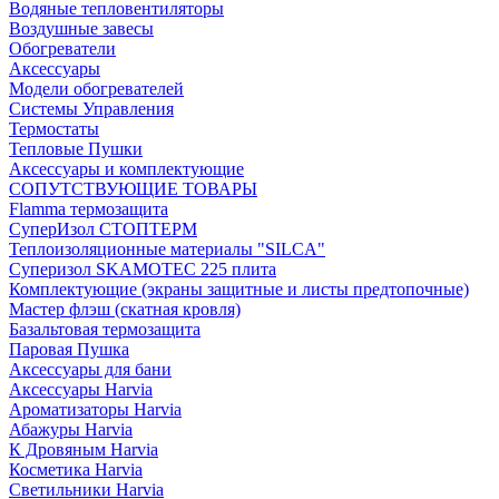
Водяные тепловентиляторы
Воздушные завесы
Обогреватели
Аксессуары
Модели обогревателей
Системы Управления
Термостаты
Тепловые Пушки
Аксессуары и комплектующие
СОПУТСТВУЮЩИЕ ТОВАРЫ
Flamma термозащита
СуперИзол СТОПТЕРМ
Теплоизоляционные материалы "SILCA"
Суперизол SKAMOTEC 225 плита
Комплектующие (экраны защитные и листы предтопочные)
Мастер флэш (скатная кровля)
Базальтовая термозащита
Паровая Пушка
Аксессуары для бани
Аксессуары Harvia
Ароматизаторы Harvia
Абажуры Harvia
К Дровяным Harvia
Косметика Harvia
Светильники Harvia