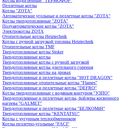
Котлы водогрейные "ТЕРМОФОР"
Пеллетные котлы
Котлы "ZOTA"
Автоматические угольные и пеллетные котлы "ZOTA"
Котлы твердотопливные "ZOTA"
Полуавтоматические котлы "ZOTA"
Электрокотлы ZOTA
Отопительные котлы Heiztechnik
Котлы с ручной загрузкой топлива Heiztechnik
Отопительные котлы TMF
Твердотопливные котлы Stoker
Твердотопливные котлы
Твердотопливные котлы с ручной загрузкой
Твердотопливные котлы длительного горения
Твердотопливные котлы на дровах
Твердотопливные и пеллетные котлы "HOT DRAGON"
Твердотопливные отопительные котлы "Flames"
Твердотопливные и пеллетные котлы "DEFRO"
Котлы твердотопливные с водяным контуром "УЗПО"
Твердотопливные и пеллетные котлы, бойлеры косвенного
нагрева "GALMET"
Твердотопливные и пеллетные котлы "БЕЛКОМiН"
Твердотопливные котлы "KENTATSU"
Котлы с чугунным теплообменником
Котлы пеллетно-угольные "FACI"