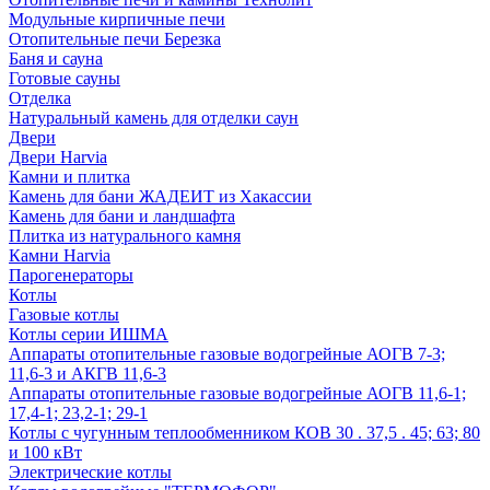
Модульные кирпичные печи
Отопительные печи Березка
Баня и сауна
Готовые сауны
Отделка
Натуральный камень для отделки саун
Двери
Двери Harvia
Камни и плитка
Камень для бани ЖАДЕИТ из Хакассии
Камень для бани и ландшафта
Плитка из натурального камня
Камни Harvia
Парогенераторы
Котлы
Газовые котлы
Котлы серии ИШМА
Аппараты отопительные газовые водогрейные АОГВ 7-3;
11,6-3 и АКГВ 11,6-3
Аппараты отопительные газовые водогрейные АОГВ 11,6-1;
17,4-1; 23,2-1; 29-1
Котлы с чугунным теплообменником КОВ 30 . 37,5 . 45; 63; 80
и 100 кВт
Электрические котлы