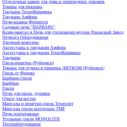
Отделочные камни для дома и пешеходных дорожек
Товары для пикника
Тандыры ТехноКерамика
Тандыры Амфора
Печи-казаны Ферингер
Садовые печи "ВАРВАРА"
Казан-мангал и Печь для утилизации мусора Уральский Завод
Печного Оборудования
Уличный комплекс
Аксессуары к тандырам Амфора
Аксессуары к тандырам ТехноКерамика
Тандыры
Гриль-решетки (Рубцовск)
Товары для отдыха и пикника ЛИТКОМ (Рубцовск)
Гриль от Феникс
Барбекю-грили
Барбекю
Грили
Печи для пицы, духовки
Очаги для костра
Мангалы и решетки-гриль Технолит
Мангалы грили коптильни TMF
Печи портативные
Угольные грили MONOLITH
Теплооборудование