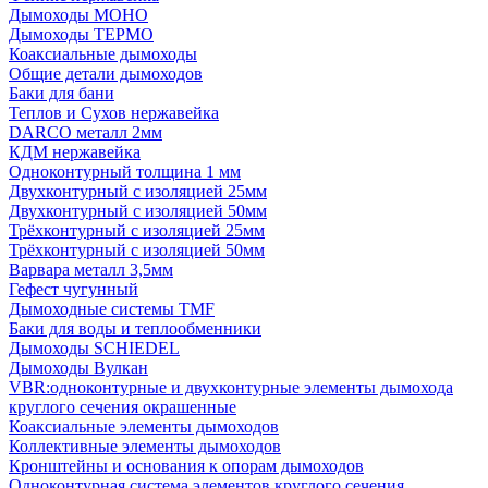
Дымоходы МОНО
Дымоходы ТЕРМО
Коаксиальные дымоходы
Общие детали дымоходов
Баки для бани
Теплов и Сухов нержавейка
DARCO металл 2мм
КДМ нержавейка
Одноконтурный толщина 1 мм
Двухконтурный с изоляцией 25мм
Двухконтурный с изоляцией 50мм
Трёхконтурный с изоляцией 25мм
Трёхконтурный с изоляцией 50мм
Варвара металл 3,5мм
Гефест чугунный
Дымоходные системы TMF
Баки для воды и теплообменники
Дымоходы SCHIEDEL
Дымоходы Вулкан
VBR:одноконтурные и двухконтурные элементы дымохода
круглого сечения окрашенные
Коаксиальные элементы дымоходов
Коллективные элементы дымоходов
Кронштейны и основания к опорам дымоходов
Одноконтурная система элементов круглого сечения