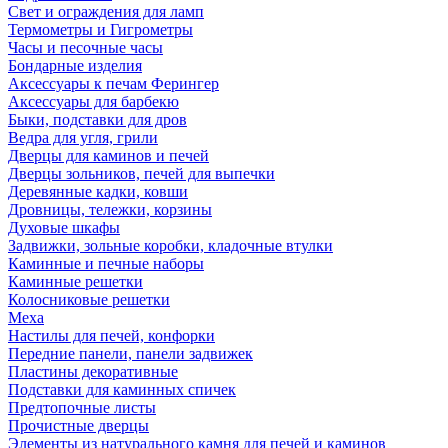
Свет и ограждения для ламп
Термометры и Гигрометры
Часы и песочные часы
Бондарные изделия
Аксессуары к печам Ферингер
Аксессуары для барбекю
Быки, подставки для дров
Ведра для угля, грили
Дверцы для каминов и печей
Дверцы зольников, печей для выпечки
Деревянные кадки, ковши
Дровницы, тележки, корзины
Духовые шкафы
Задвижки, зольные коробки, кладочные втулки
Каминные и печные наборы
Каминные решетки
Колосниковые решетки
Меха
Настилы для печей, конфорки
Передние панели, панели задвижек
Пластины декоративные
Подставки для каминных спичек
Предтопочные листы
Прочистные дверцы
Элементы из натурального камня для печей и каминов