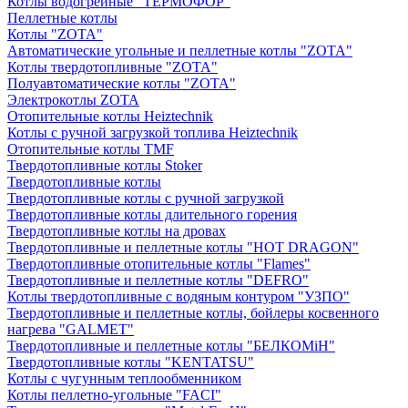
Котлы водогрейные "ТЕРМОФОР"
Пеллетные котлы
Котлы "ZOTA"
Автоматические угольные и пеллетные котлы "ZOTA"
Котлы твердотопливные "ZOTA"
Полуавтоматические котлы "ZOTA"
Электрокотлы ZOTA
Отопительные котлы Heiztechnik
Котлы с ручной загрузкой топлива Heiztechnik
Отопительные котлы TMF
Твердотопливные котлы Stoker
Твердотопливные котлы
Твердотопливные котлы с ручной загрузкой
Твердотопливные котлы длительного горения
Твердотопливные котлы на дровах
Твердотопливные и пеллетные котлы "HOT DRAGON"
Твердотопливные отопительные котлы "Flames"
Твердотопливные и пеллетные котлы "DEFRO"
Котлы твердотопливные с водяным контуром "УЗПО"
Твердотопливные и пеллетные котлы, бойлеры косвенного
нагрева "GALMET"
Твердотопливные и пеллетные котлы "БЕЛКОМiН"
Твердотопливные котлы "KENTATSU"
Котлы с чугунным теплообменником
Котлы пеллетно-угольные "FACI"