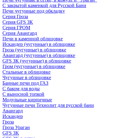
С закрытой каменкой для Русской Бани
Печи чугунные под обкладку
Серия Гроза
Серия GFS ЗК
Серия ГРОМ
Серия Авангард
Печи в каменной облицовке
Искандер (чугунные) в облицовке
Гроза (чугунные) в облицовке
Авангард (чугунные) в облицовке
GFS ЗК (чугунные) в облицовке
Гром (чугунные) в облицовке
Стальные в облицовке
Чугунные в облицовке
Банные печи под ГАЗ
С баком для воды
С выносной топкой
Модульные кирпичные
Чугунные печи Технолит для русской бани
Авангард
Искандер
Гроза
Гроза Ураган
GFS 3K