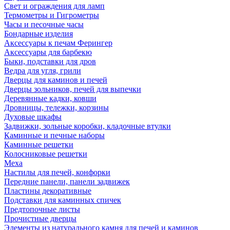
Свет и ограждения для ламп
Термометры и Гигрометры
Часы и песочные часы
Бондарные изделия
Аксессуары к печам Ферингер
Аксессуары для барбекю
Быки, подставки для дров
Ведра для угля, грили
Дверцы для каминов и печей
Дверцы зольников, печей для выпечки
Деревянные кадки, ковши
Дровницы, тележки, корзины
Духовые шкафы
Задвижки, зольные коробки, кладочные втулки
Каминные и печные наборы
Каминные решетки
Колосниковые решетки
Меха
Настилы для печей, конфорки
Передние панели, панели задвижек
Пластины декоративные
Подставки для каминных спичек
Предтопочные листы
Прочистные дверцы
Элементы из натурального камня для печей и каминов