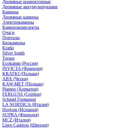
Дровяные конвекторные
Дровяные аккумулирующие
Камины
Дровяные камины
Электрокамины
Каминокомплекты
Очаги
Порталы
Биокамины
Kratki
Silver Smith
Топки
Ecokamin (Россия)
INVICTA (Франция)
KRATKI (Польша)
ABX (Чехия)
KAW-MET (Польша)
Plamen (Хорватия)
FERGUSS (Сербия)
Schmid Германия
LA NORDICA (Италия)
Hergom (Испания)
SUPRA (Франция)
MCZ (Италия)
Liseo Castiron (Швеция)