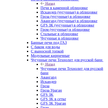
Назад
Печи в каменной облицовке
Искандер (чугунные) в облицовке
Гроза (чугунные) в облицовке
Авангард (чугунные) в облицовке
GFS ЗК (чугунные) в облицовке
Гром (чугунные) в облицовке
Стальные в облицовке
Чугунные в облицовке
Банные печи под ГАЗ
С баком для воды
С выносной топкой
Модульные кирпичные
Чугунные печи Технолит для русской бани
Назад
Чугунные печи Технолит для русской
бани
Авангард
Искандер
Гроза
Гроза Ураган
GFS 3K
GFS 3K в сетке
GFS 3K Ураган
Гром