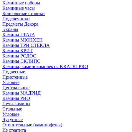
Каминные наборы
Каминные часы
Консольные столики
Подсвечники
Предметы Декора
Экраны
Камины ПРАГА
Камины МЮНХЕН
Камины ТРИ СТЕКЛА
Камины КРИТ
Камины РОДОС
Камины ЭКЛИПС
Камины, каминокомплекты KRATKI PRO
Подвесные
Пристенные
Угловые
Центральные
Камины МАДРИД
Камины РИО
Печи-камины
Стальные
Угловые
Чугунные
Отопительные (каминофены)
Из стеатита