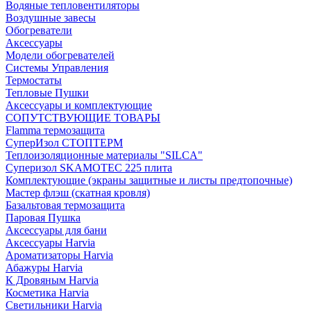
Водяные тепловентиляторы
Воздушные завесы
Обогреватели
Аксессуары
Модели обогревателей
Системы Управления
Термостаты
Тепловые Пушки
Аксессуары и комплектующие
СОПУТСТВУЮЩИЕ ТОВАРЫ
Flamma термозащита
СуперИзол СТОПТЕРМ
Теплоизоляционные материалы "SILCA"
Суперизол SKAMOTEC 225 плита
Комплектующие (экраны защитные и листы предтопочные)
Мастер флэш (скатная кровля)
Базальтовая термозащита
Паровая Пушка
Аксессуары для бани
Аксессуары Harvia
Ароматизаторы Harvia
Абажуры Harvia
К Дровяным Harvia
Косметика Harvia
Светильники Harvia