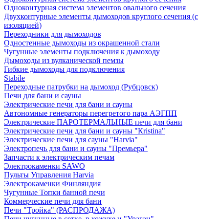
Одноконтурная система элементов овального сечения
Двухконтурные элементы дымоходов круглого сечения (с
изоляцией)
Переходники для дымоходов
Одностенные дымоходы из окрашенной стали
Чугунные элементы подключения к дымоходу
Дымоходы из вулканической пемзы
Гибкие дымоходы для подключения
Stabile
Переходные патрубки на дымоход (Рубцовск)
Печи для бани и сауны
Электрические печи для бани и сауны
Автономные генераторы перегретого пара АЭГПП
Электрические ПАРОТЕРМАЛЬНЫЕ печи для бани
Электрические печи для бани и сауны "Кristina"
Электрические печи для сауны "Harvia"
Электропечь для бани и сауны "Премьера"
Запчасти к электрическим печам
Электрокаменки SAWO
Пульты Управления Harvia
Электрокаменки Финляндия
Чугунные Топки банной печи
Коммерческие печи для бани
Печи "Тройка" (РАСПРОДАЖА)
Печи чугунные в сетке, в кожухе и "Ураган"