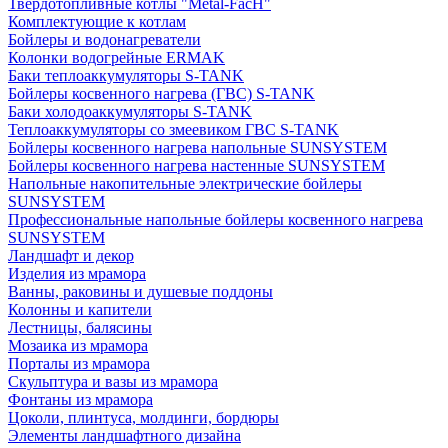
Твердотопливные котлы "Metal-FacH"
Комплектующие к котлам
Бойлеры и водонагреватели
Колонки водогрейные ERMAK
Баки теплоаккумуляторы S-TANK
Бойлеры косвенного нагрева (ГВС) S-TANK
Баки холодоаккумуляторы S-TANK
Теплоаккумуляторы со змеевиком ГВС S-TANK
Бойлеры косвенного нагрева напольные SUNSYSTEM
Бойлеры косвенного нагрева настенные SUNSYSTEM
Напольные накопительные электрические бойлеры
SUNSYSTEM
Профессиональные напольные бойлеры косвенного нагрева
SUNSYSTEM
Ландшафт и декор
Изделия из мрамора
Ванны, раковины и душевые поддоны
Колонны и капители
Лестницы, балясины
Мозаика из мрамора
Порталы из мрамора
Скульптура и вазы из мрамора
Фонтаны из мрамора
Цоколи, плинтуса, молдинги, бордюры
Элементы ландшафтного дизайна