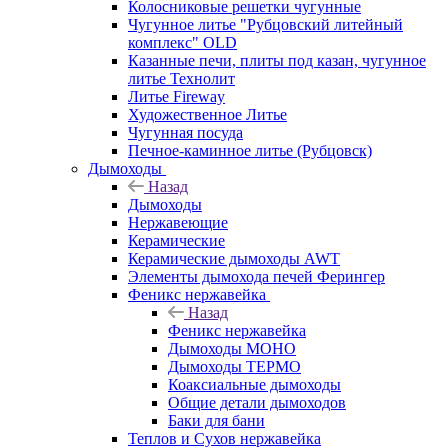
Колосниковые решетки чугунные
Чугунное литье "Рубцовский литейный
комплекс" OLD
Казанные печи, плиты под казан, чугунное
литье Технолит
Литье Fireway
Художественное Литье
Чугунная посуда
Печное-каминное литье (Рубцовск)
Дымоходы
Назад
Дымоходы
Нержавеющие
Керамические
Керамические дымоходы AWT
Элементы дымохода печей Ферингер
Феникс нержавейка
Назад
Феникс нержавейка
Дымоходы МОНО
Дымоходы ТЕРМО
Коаксиальные дымоходы
Общие детали дымоходов
Баки для бани
Теплов и Сухов нержавейка