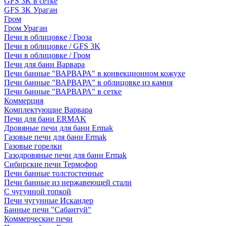
GFS 3K в сетке
GFS 3K Ураган
Гром
Гром Ураган
Печи в облицовке / Гроза
Печи в облицовке / GFS 3K
Печи в облицовке / Гром
Печи для бани Варвара
Печи банные "ВАРВАРА" в конвекционном кожухе
Печи банные "ВАРВАРА" в облицовке из камня
Печи банные "ВАРВАРА" в сетке
Коммерция
Комплектующие Варвара
Печи для бани ERMAK
Дровяные печи для бани Ermak
Газовые печи для бани Ermak
Газовые горелки
Газодровяные печи для бани Ermak
Сибирские печи Термофор
Печи банные толстостенные
Печи банные из нержавеющей стали
С чугунной топкой
Печи чугунные Искандер
Банные печи "Сабантуй"
Коммерческие печи