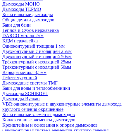
Дымоходы МОНО
Дымоходы ТЕРМО
Коаксиальные дымоходы
Общие детали дымоходов
Баки для бани
Теплов и Сухов нержавейка
DARCO металл 2мм
КДМ нержавейка
Одноконтурный толщина 1 мм
Двухконтурный с изоляцией 25мм
Двухконтурный с изоляцией 50мм
Трёхконтурный с изоляцией 25мм
Трёхконтурный с изоляцией 50мм
Варвара металл 3,5мм
Гефест чугунный
Дымоходные системы TMF
Баки для воды и теплообменники
Дымоходы SCHIEDEL
Дымоходы Вулкан
VBR:одноконтурные и двухконтурные элементы дымохода
круглого сечения окрашенные
Коаксиальные элементы дымоходов
Коллективные элементы дымоходов
Кронштейны и основания к опорам дымоходов
Одноконтурная система элементов круглого сечения