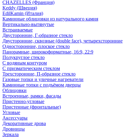
CHAZELLES (Франция)
Keddy (Швеция)
EdilKamin (Италия)
Каминные облицовки из натурального камня
Вертикально-вытянутые
Встраиваемые
Двусторонние, Г-образное стекло
Двусторонние, сквозные (double face), четырехсторонние
Односторонние, плоское стекло
Панорамные, широкоформатные, 16:9, 22:9
Полукруглое стекло
С водяным контуром
С призматическим стеклом
Трехсторонние, П-образное стекло
Газовые топки и уличные нагреватели
Каминные топки с подъёмом дверцы
Облицовки
Встроенные, рамки, фасады
Пристенно-угловые
Пристенные (фронтальные)
Угловые
Аксессуары
Декоративные дрова
Дровницы
Зеркала