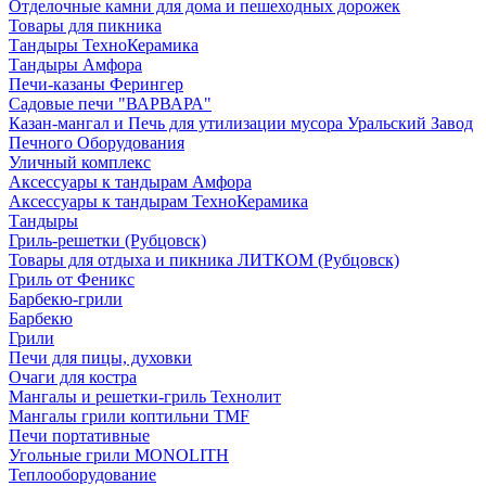
Отделочные камни для дома и пешеходных дорожек
Товары для пикника
Тандыры ТехноКерамика
Тандыры Амфора
Печи-казаны Ферингер
Садовые печи "ВАРВАРА"
Казан-мангал и Печь для утилизации мусора Уральский Завод
Печного Оборудования
Уличный комплекс
Аксессуары к тандырам Амфора
Аксессуары к тандырам ТехноКерамика
Тандыры
Гриль-решетки (Рубцовск)
Товары для отдыха и пикника ЛИТКОМ (Рубцовск)
Гриль от Феникс
Барбекю-грили
Барбекю
Грили
Печи для пицы, духовки
Очаги для костра
Мангалы и решетки-гриль Технолит
Мангалы грили коптильни TMF
Печи портативные
Угольные грили MONOLITH
Теплооборудование