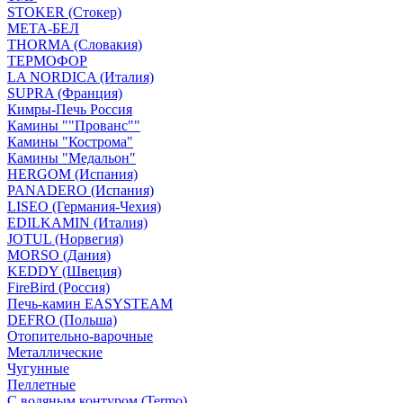
STOKER (Стокер)
МЕТА-БЕЛ
THORMA (Словакия)
ТЕРМОФОР
LA NORDICA (Италия)
SUPRA (Франция)
Кимры-Печь Россия
Камины ""Прованс""
Камины "Кострома"
Камины "Медальон"
HERGOM (Испания)
PANADERO (Испания)
LISEO (Германия-Чехия)
EDILKAMIN (Италия)
JOTUL (Норвегия)
MORSO (Дания)
KEDDY (Швеция)
FireBird (Россия)
Печь-камин EASYSTEAM
DEFRO (Польша)
Отопительно-варочные
Металлические
Чугунные
Пеллетные
С водяным контуром (Termo)