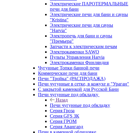
Электрические ПАРОТЕРМАЛЬНЫЕ
печи для бани
Электрические печи для бани и сауны
"Кristina"
Электрические печи для сауны
"Harvia"
Электропечь для бани и сауны
"Премьера"
Запчасти к электрическим печам
Электрокаменки SAWO
Пульты Управления Harvia
Электрокаменки Финляндия
Чугунные Топки банной печи
Коммерческие печи для бани
Печи "Тройка" (РАСПРОДАЖА)
Печи чугунные в сетке, в кожухе и "Ураган"
С закрытой каменкой для Русской Бани
Печи чугунные под обкладку
Назад
Печи чугунные под обкладку
Серия Гроза
Серия GFS ЗК
Серия ГРОМ
Серия Авангард
Печи в каменной облицовке