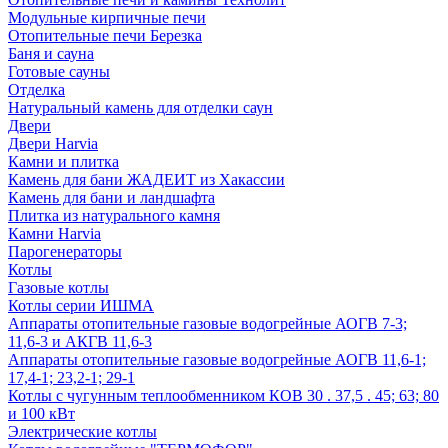
Модульные кирпичные печи
Отопительные печи Березка
Баня и сауна
Готовые сауны
Отделка
Натуральный камень для отделки саун
Двери
Двери Harvia
Камни и плитка
Камень для бани ЖАДЕИТ из Хакассии
Камень для бани и ландшафта
Плитка из натурального камня
Камни Harvia
Парогенераторы
Котлы
Газовые котлы
Котлы серии ИШМА
Аппараты отопительные газовые водогрейные АОГВ 7-3;
11,6-3 и АКГВ 11,6-3
Аппараты отопительные газовые водогрейные АОГВ 11,6-1;
17,4-1; 23,2-1; 29-1
Котлы с чугунным теплообменником КОВ 30 . 37,5 . 45; 63; 80
и 100 кВт
Электрические котлы