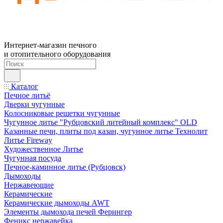
Интернет-магазин печного
и отопительного оборудования
Каталог
Печное литьё
Дверки чугунные
Колосниковые решетки чугунные
Чугунное литье "Рубцовский литейный комплекс" OLD
Казанные печи, плиты под казан, чугунное литье Технолит
Литье Fireway
Художественное Литье
Чугунная посуда
Печное-каминное литье (Рубцовск)
Дымоходы
Нержавеющие
Керамические
Керамические дымоходы AWT
Элементы дымохода печей Ферингер
Феникс нержавейка