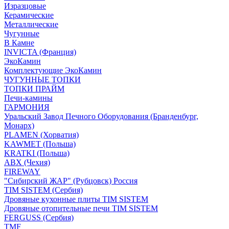
Изразцовые
Керамические
Металлические
Чугунные
В Камне
INVICTA (Франция)
ЭкоКамин
Комплектующие ЭкоКамин
ЧУГУННЫЕ ТОПКИ
ТОПКИ ПРАЙМ
Печи-камины
ГАРМОНИЯ
Уральский Завод Печного Оборудования (Бранденбург,
Монарх)
PLAMEN (Хорватия)
KAWMET (Польша)
KRATKI (Польша)
ABX (Чехия)
FIREWAY
"Сибирский ЖАР" (Рубцовск) Россия
TIM SISTEM (Сербия)
Дровяные кухонные плиты TIM SISTEM
Дровяные отопительные печи TIM SISTEM
FERGUSS (Сербия)
TMF