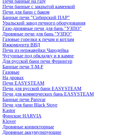
Печи банные на газу
Печи банные с закрытой каменкой
Печи для бани с баком
Банные печи "Сибирский ПАР"
Уральский завод печного оборудования
Газо-дровяные печи для бань "УЗПО"
Дровяные печи для бань "УЗПО"
Газовые горелки к печам и котлам
Ижкомцентр ВВД
Печи из нержавейки Чародейка
Чугунные под обкладку и в камне
Для русской бани печи Ферингер
Банные печи T-M-F
Газовые
На дровах
Печи EASYSTEAM
Печи для русской бани EASYSTEAM
Печи для коммерческих бань EASYSTEAM
Банные печи Parovar
Печи для бани Black Stove
Kastor
Финские HARVIA
Klover
Дровяные конвекторные
Дровяные аккумулирующие