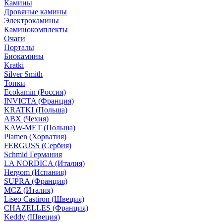
Камины
Дровяные камины
Электрокамины
Каминокомплекты
Очаги
Порталы
Биокамины
Kratki
Silver Smith
Топки
Ecokamin (Россия)
INVICTA (Франция)
KRATKI (Польша)
ABX (Чехия)
KAW-MET (Польша)
Plamen (Хорватия)
FERGUSS (Сербия)
Schmid Германия
LA NORDICA (Италия)
Hergom (Испания)
SUPRA (Франция)
MCZ (Италия)
Liseo Castiron (Швеция)
CHAZELLES (Франция)
Keddy (Швеция)