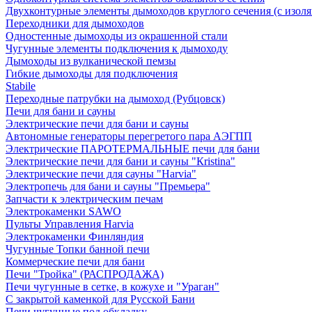
Двухконтурные элементы дымоходов круглого сечения (с изол
Переходники для дымоходов
Одностенные дымоходы из окрашенной стали
Чугунные элементы подключения к дымоходу
Дымоходы из вулканической пемзы
Гибкие дымоходы для подключения
Stabile
Переходные патрубки на дымоход (Рубцовск)
Печи для бани и сауны
Электрические печи для бани и сауны
Автономные генераторы перегретого пара АЭГПП
Электрические ПАРОТЕРМАЛЬНЫЕ печи для бани
Электрические печи для бани и сауны "Кristina"
Электрические печи для сауны "Harvia"
Электропечь для бани и сауны "Премьера"
Запчасти к электрическим печам
Электрокаменки SAWO
Пульты Управления Harvia
Электрокаменки Финляндия
Чугунные Топки банной печи
Коммерческие печи для бани
Печи "Тройка" (РАСПРОДАЖА)
Печи чугунные в сетке, в кожухе и "Ураган"
С закрытой каменкой для Русской Бани
Печи чугунные под обкладку