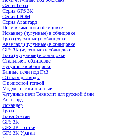
Серия Гроза
Серия GFS ЗК
Серия ГРОМ
Серия Авангард
Печи в каменной облицовке
Искандер (чугунные) в облицовке
Гроза (чугунные) в облицовке
Авангард (чугунные) в облицовке
GFS ЗК (чугунные) в облицовке
Гром (чугунные) в облицовке
Стальные в облицовке
Чугунные в облицовке
Банные печи под ГАЗ
С баком для воды
С выносной топкой
Модульные кирпичные
Чугунные печи Технолит для русской бани
Авангард
Искандер
Гроза
Гроза Ураган
GFS 3K
GFS 3K в сетке
GFS 3K Ураган