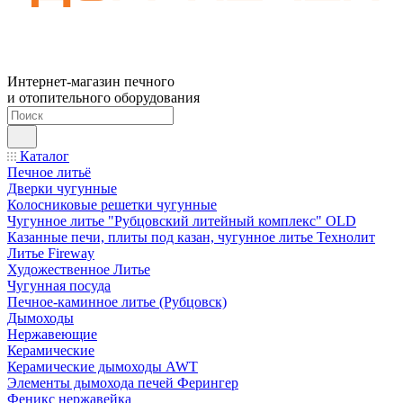
Интернет-магазин печного
и отопительного оборудования
Каталог
Печное литьё
Дверки чугунные
Колосниковые решетки чугунные
Чугунное литье "Рубцовский литейный комплекс" OLD
Казанные печи, плиты под казан, чугунное литье Технолит
Литье Fireway
Художественное Литье
Чугунная посуда
Печное-каминное литье (Рубцовск)
Дымоходы
Нержавеющие
Керамические
Керамические дымоходы AWT
Элементы дымохода печей Ферингер
Феникс нержавейка