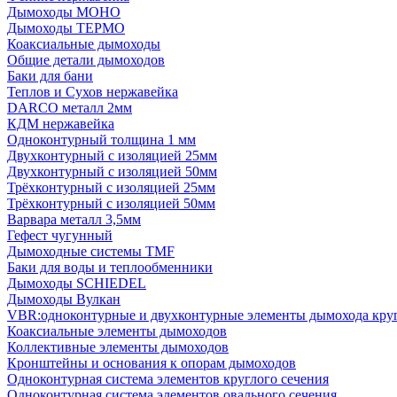
Дымоходы МОНО
Дымоходы ТЕРМО
Коаксиальные дымоходы
Общие детали дымоходов
Баки для бани
Теплов и Сухов нержавейка
DARCO металл 2мм
КДМ нержавейка
Одноконтурный толщина 1 мм
Двухконтурный с изоляцией 25мм
Двухконтурный с изоляцией 50мм
Трёхконтурный с изоляцией 25мм
Трёхконтурный с изоляцией 50мм
Варвара металл 3,5мм
Гефест чугунный
Дымоходные системы TMF
Баки для воды и теплообменники
Дымоходы SCHIEDEL
Дымоходы Вулкан
VBR:одноконтурные и двухконтурные элементы дымохода кру
Коаксиальные элементы дымоходов
Коллективные элементы дымоходов
Кронштейны и основания к опорам дымоходов
Одноконтурная система элементов круглого сечения
Одноконтурная система элементов овального сечения