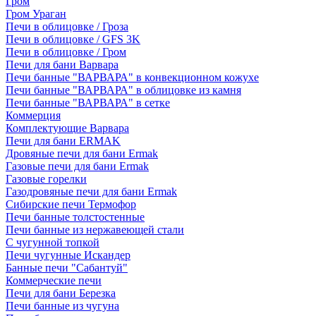
Гром
Гром Ураган
Печи в облицовке / Гроза
Печи в облицовке / GFS 3K
Печи в облицовке / Гром
Печи для бани Варвара
Печи банные "ВАРВАРА" в конвекционном кожухе
Печи банные "ВАРВАРА" в облицовке из камня
Печи банные "ВАРВАРА" в сетке
Коммерция
Комплектующие Варвара
Печи для бани ERMAK
Дровяные печи для бани Ermak
Газовые печи для бани Ermak
Газовые горелки
Газодровяные печи для бани Ermak
Сибирские печи Термофор
Печи банные толстостенные
Печи банные из нержавеющей стали
С чугунной топкой
Печи чугунные Искандер
Банные печи "Сабантуй"
Коммерческие печи
Печи для бани Березка
Печи банные из чугуна