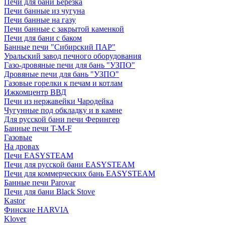
Печи для бани Березка
Печи банные из чугуна
Печи банные на газу
Печи банные с закрытой каменкой
Печи для бани с баком
Банные печи "Сибирский ПАР"
Уральский завод печного оборудования
Газо-дровяные печи для бань "УЗПО"
Дровяные печи для бань "УЗПО"
Газовые горелки к печам и котлам
Ижкомцентр ВВД
Печи из нержавейки Чародейка
Чугунные под обкладку и в камне
Для русской бани печи Ферингер
Банные печи T-M-F
Газовые
На дровах
Печи EASYSTEAM
Печи для русской бани EASYSTEAM
Печи для коммерческих бань EASYSTEAM
Банные печи Parovar
Печи для бани Black Stove
Kastor
Финские HARVIA
Klover