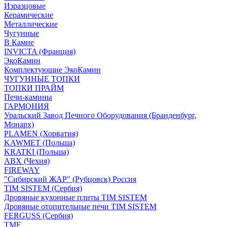
Изразцовые
Керамические
Металлические
Чугунные
В Камне
INVICTA (Франция)
ЭкоКамин
Комплектующие ЭкоКамин
ЧУГУННЫЕ ТОПКИ
ТОПКИ ПРАЙМ
Печи-камины
ГАРМОНИЯ
Уральский Завод Печного Оборудования (Бранденбург,
Монарх)
PLAMEN (Хорватия)
KAWMET (Польша)
KRATKI (Польша)
ABX (Чехия)
FIREWAY
"Сибирский ЖАР" (Рубцовск) Россия
TIM SISTEM (Сербия)
Дровяные кухонные плиты TIM SISTEM
Дровяные отопительные печи TIM SISTEM
FERGUSS (Сербия)
TMF