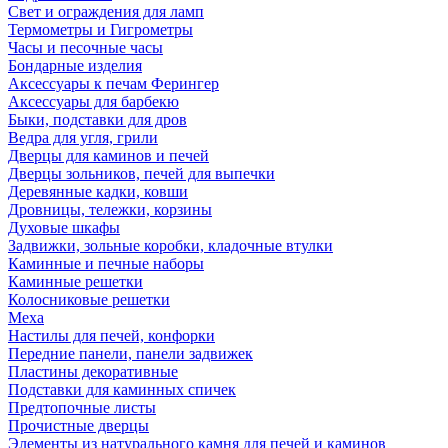
Свет и ограждения для ламп
Термометры и Гигрометры
Часы и песочные часы
Бондарные изделия
Аксессуары к печам Ферингер
Аксессуары для барбекю
Быки, подставки для дров
Ведра для угля, грили
Дверцы для каминов и печей
Дверцы зольников, печей для выпечки
Деревянные кадки, ковши
Дровницы, тележки, корзины
Духовые шкафы
Задвижки, зольные коробки, кладочные втулки
Каминные и печные наборы
Каминные решетки
Колосниковые решетки
Меха
Настилы для печей, конфорки
Передние панели, панели задвижек
Пластины декоративные
Подставки для каминных спичек
Предтопочные листы
Прочистные дверцы
Элементы из натурального камня для печей и каминов