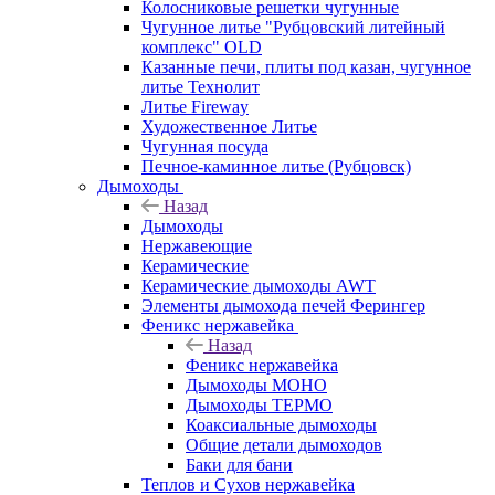
Колосниковые решетки чугунные
Чугунное литье "Рубцовский литейный
комплекс" OLD
Казанные печи, плиты под казан, чугунное
литье Технолит
Литье Fireway
Художественное Литье
Чугунная посуда
Печное-каминное литье (Рубцовск)
Дымоходы
Назад
Дымоходы
Нержавеющие
Керамические
Керамические дымоходы AWT
Элементы дымохода печей Ферингер
Феникс нержавейка
Назад
Феникс нержавейка
Дымоходы МОНО
Дымоходы ТЕРМО
Коаксиальные дымоходы
Общие детали дымоходов
Баки для бани
Теплов и Сухов нержавейка