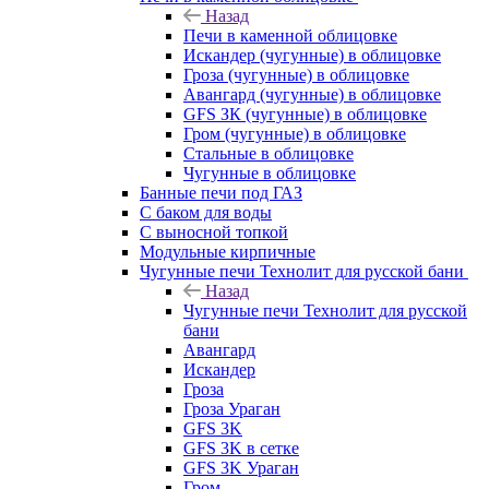
Назад
Печи в каменной облицовке
Искандер (чугунные) в облицовке
Гроза (чугунные) в облицовке
Авангард (чугунные) в облицовке
GFS ЗК (чугунные) в облицовке
Гром (чугунные) в облицовке
Стальные в облицовке
Чугунные в облицовке
Банные печи под ГАЗ
С баком для воды
С выносной топкой
Модульные кирпичные
Чугунные печи Технолит для русской бани
Назад
Чугунные печи Технолит для русской
бани
Авангард
Искандер
Гроза
Гроза Ураган
GFS 3K
GFS 3K в сетке
GFS 3K Ураган
Гром