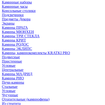
Каминные наборы
Каминные часы
Консольные столики
Подсвечники
Предметы Декора
Экраны
Камины ПРАГА
Камины МЮНХЕН
Камины ТРИ СТЕКЛА
Камины КРИТ
Камины РОДОС
Камины ЭКЛИПС
Камины, каминокомплекты KRATKI PRO
Подвесные
Пристенные
Угловые
Центральные
Камины МАДРИД
Камины РИО
Печи-камины
Стальные
Угловые
Чугунные
Отопительные (каминофены)
Из стеатита