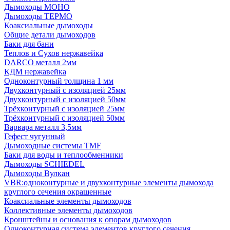
Дымоходы МОНО
Дымоходы ТЕРМО
Коаксиальные дымоходы
Общие детали дымоходов
Баки для бани
Теплов и Сухов нержавейка
DARCO металл 2мм
КДМ нержавейка
Одноконтурный толщина 1 мм
Двухконтурный с изоляцией 25мм
Двухконтурный с изоляцией 50мм
Трёхконтурный с изоляцией 25мм
Трёхконтурный с изоляцией 50мм
Варвара металл 3,5мм
Гефест чугунный
Дымоходные системы TMF
Баки для воды и теплообменники
Дымоходы SCHIEDEL
Дымоходы Вулкан
VBR:одноконтурные и двухконтурные элементы дымохода
круглого сечения окрашенные
Коаксиальные элементы дымоходов
Коллективные элементы дымоходов
Кронштейны и основания к опорам дымоходов
Одноконтурная система элементов круглого сечения