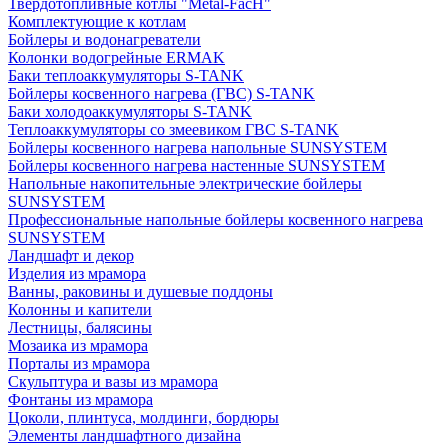
Твердотопливные котлы "Metal-FacH"
Комплектующие к котлам
Бойлеры и водонагреватели
Колонки водогрейные ERMAK
Баки теплоаккумуляторы S-TANK
Бойлеры косвенного нагрева (ГВС) S-TANK
Баки холодоаккумуляторы S-TANK
Теплоаккумуляторы со змеевиком ГВС S-TANK
Бойлеры косвенного нагрева напольные SUNSYSTEM
Бойлеры косвенного нагрева настенные SUNSYSTEM
Напольные накопительные электрические бойлеры
SUNSYSTEM
Профессиональные напольные бойлеры косвенного нагрева
SUNSYSTEM
Ландшафт и декор
Изделия из мрамора
Ванны, раковины и душевые поддоны
Колонны и капители
Лестницы, балясины
Мозаика из мрамора
Порталы из мрамора
Скульптура и вазы из мрамора
Фонтаны из мрамора
Цоколи, плинтуса, молдинги, бордюры
Элементы ландшафтного дизайна