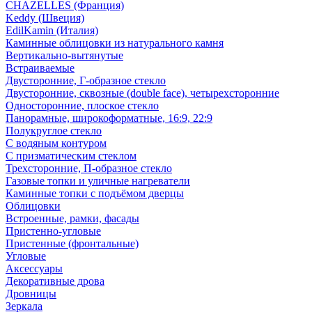
CHAZELLES (Франция)
Keddy (Швеция)
EdilKamin (Италия)
Каминные облицовки из натурального камня
Вертикально-вытянутые
Встраиваемые
Двусторонние, Г-образное стекло
Двусторонние, сквозные (double face), четырехсторонние
Односторонние, плоское стекло
Панорамные, широкоформатные, 16:9, 22:9
Полукруглое стекло
С водяным контуром
С призматическим стеклом
Трехсторонние, П-образное стекло
Газовые топки и уличные нагреватели
Каминные топки с подъёмом дверцы
Облицовки
Встроенные, рамки, фасады
Пристенно-угловые
Пристенные (фронтальные)
Угловые
Аксессуары
Декоративные дрова
Дровницы
Зеркала