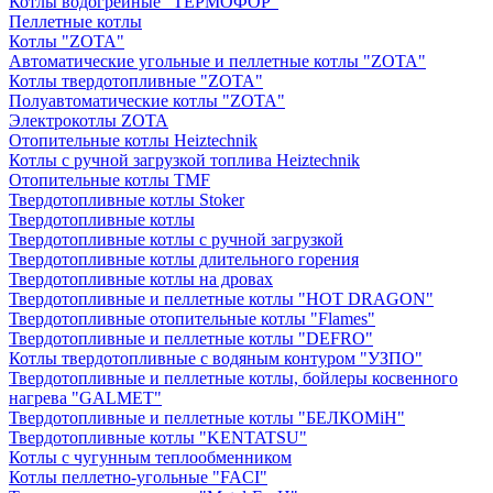
Котлы водогрейные "ТЕРМОФОР"
Пеллетные котлы
Котлы "ZOTA"
Автоматические угольные и пеллетные котлы "ZOTA"
Котлы твердотопливные "ZOTA"
Полуавтоматические котлы "ZOTA"
Электрокотлы ZOTA
Отопительные котлы Heiztechnik
Котлы с ручной загрузкой топлива Heiztechnik
Отопительные котлы TMF
Твердотопливные котлы Stoker
Твердотопливные котлы
Твердотопливные котлы с ручной загрузкой
Твердотопливные котлы длительного горения
Твердотопливные котлы на дровах
Твердотопливные и пеллетные котлы "HOT DRAGON"
Твердотопливные отопительные котлы "Flames"
Твердотопливные и пеллетные котлы "DEFRO"
Котлы твердотопливные с водяным контуром "УЗПО"
Твердотопливные и пеллетные котлы, бойлеры косвенного
нагрева "GALMET"
Твердотопливные и пеллетные котлы "БЕЛКОМiН"
Твердотопливные котлы "KENTATSU"
Котлы с чугунным теплообменником
Котлы пеллетно-угольные "FACI"