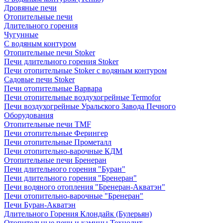
Дровяные печи
Отопительные печи
Длительного горения
Чугунные
C водяным контуром
Отопительные печи Stoker
Печи длительного горения Stoker
Печи отопительные Stoker с водяным контуром
Садовые печи Stoker
Печи отопительные Варвара
Печи отопительные воздухогрейные Termofor
Печи воздухогрейные Уральского Завода Печного
Оборудования
Отопительные печи TMF
Печи отопительные Ферингер
Печи отопительные Прометалл
Печи отопительно-варочные КДМ
Отопительные печи Бренеран
Печи длительного горения "Буран"
Печи длительного горения "Бренеран"
Печи водяного отопления "Бренеран-Акватэн"
Печи отопительно-варочные "Бренеран"
Печи Буран-Акватэн
Длительного Горения Клондайк (Булерьян)
Отопительные печи и камины Технолит