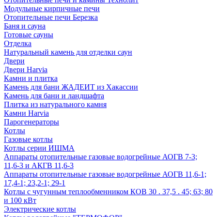
Модульные кирпичные печи
Отопительные печи Березка
Баня и сауна
Готовые сауны
Отделка
Натуральный камень для отделки саун
Двери
Двери Harvia
Камни и плитка
Камень для бани ЖАДЕИТ из Хакассии
Камень для бани и ландшафта
Плитка из натурального камня
Камни Harvia
Парогенераторы
Котлы
Газовые котлы
Котлы серии ИШМА
Аппараты отопительные газовые водогрейные АОГВ 7-3;
11,6-3 и АКГВ 11,6-3
Аппараты отопительные газовые водогрейные АОГВ 11,6-1;
17,4-1; 23,2-1; 29-1
Котлы с чугунным теплообменником КОВ 30 . 37,5 . 45; 63; 80
и 100 кВт
Электрические котлы