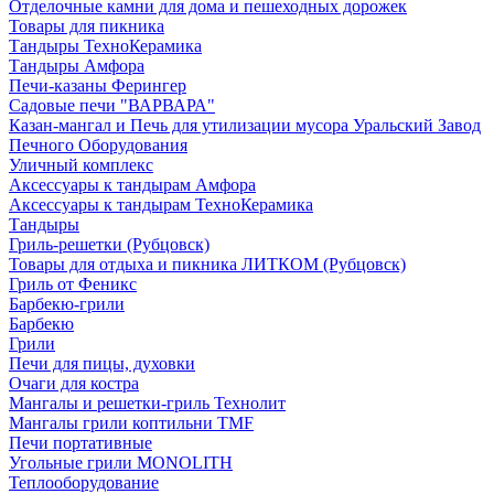
Отделочные камни для дома и пешеходных дорожек
Товары для пикника
Тандыры ТехноКерамика
Тандыры Амфора
Печи-казаны Ферингер
Садовые печи "ВАРВАРА"
Казан-мангал и Печь для утилизации мусора Уральский Завод
Печного Оборудования
Уличный комплекс
Аксессуары к тандырам Амфора
Аксессуары к тандырам ТехноКерамика
Тандыры
Гриль-решетки (Рубцовск)
Товары для отдыха и пикника ЛИТКОМ (Рубцовск)
Гриль от Феникс
Барбекю-грили
Барбекю
Грили
Печи для пицы, духовки
Очаги для костра
Мангалы и решетки-гриль Технолит
Мангалы грили коптильни TMF
Печи портативные
Угольные грили MONOLITH
Теплооборудование