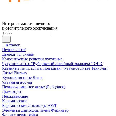
Интернет-магазин печного
и отопительного оборудования
Каталог
Печное литьё
Дверки чугунные
Колосниковые решетки чугунные
Чугунное литье "Рубцовский литейный комплекс" OLD
Казанные печи, плиты под казан, чугунное литье Технолит
Литье Fireway
Художественное Литье
Чугунная посуда
Печное-каминное литье (Рубцовск)
Дымоходы
Нержавеющие
Керамические
Керамические дымоходы AWT
Элементы дымохода печей Ферингер
Феникс нержавейка