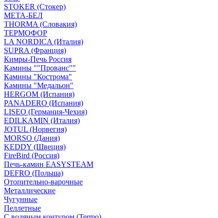
STOKER (Стокер)
МЕТА-БЕЛ
THORMA (Словакия)
ТЕРМОФОР
LA NORDICA (Италия)
SUPRA (Франция)
Кимры-Печь Россия
Камины ""Прованс""
Камины "Кострома"
Камины "Медальон"
HERGOM (Испания)
PANADERO (Испания)
LISEO (Германия-Чехия)
EDILKAMIN (Италия)
JOTUL (Норвегия)
MORSO (Дания)
KEDDY (Швеция)
FireBird (Россия)
Печь-камин EASYSTEAM
DEFRO (Польша)
Отопительно-варочные
Металлические
Чугунные
Пеллетные
С водяным контуром (Termo)