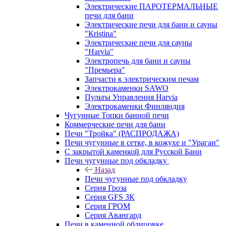
Электрические ПАРОТЕРМАЛЬНЫЕ
печи для бани
Электрические печи для бани и сауны
"Кristina"
Электрические печи для сауны
"Harvia"
Электропечь для бани и сауны
"Премьера"
Запчасти к электрическим печам
Электрокаменки SAWO
Пульты Управления Harvia
Электрокаменки Финляндия
Чугунные Топки банной печи
Коммерческие печи для бани
Печи "Тройка" (РАСПРОДАЖА)
Печи чугунные в сетке, в кожухе и "Ураган"
С закрытой каменкой для Русской Бани
Печи чугунные под обкладку
Назад
Печи чугунные под обкладку
Серия Гроза
Серия GFS ЗК
Серия ГРОМ
Серия Авангард
Печи в каменной облицовке