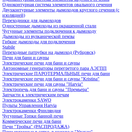
Одноконтурная система элементов овального сечения
Двухконтурные элементы дымоходов круглого сечения (с
изоляцией)
Переходники для дымоходов
Одностенные дымоходы из окрашенной стали
Чугунные элементы подключения к дымоходу
Дымоходы из вулканической пемзы
Гибкие дымоходы для подключения
Stabile
Переходные патрубки на дымоход (Рубцовск)
Печи для бани и сауны
Электрические печи для бани и сауны
Автономные генераторы перегретого пара АЭГПП
Электрические ПАРОТЕРМАЛЬНЫЕ печи для бани
Электрические печи для бани и сауны "Кristina"
Электрические печи для сауны "Harvia"
Электропечь для бани и сауны "Премьера"
Запчасти к электрическим печам
Электрокаменки SAWO
Пульты Управления Harvia
Электрокаменки Финляндия
Чугунные Топки банной печи
Коммерческие печи для бани
Печи "Тройка" (РАСПРОДАЖА)
Печи чугунные в сетке, в кожухе и "Ураган"