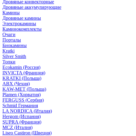
Дровяные конвекторные
Дровяные аккумулирующие
Камины
Дровяные камины
Электрокамины
Каминокомплекты
Очаги
Порталы
Биокамины
Kratki
Silver Smith
Топки
Ecokamin (Россия)
INVICTA (Франция)
KRATKI (Польша)
ABX (Чехия)
KAW-MET (Польша)
Plamen (Хорватия)
FERGUSS (Сербия)
Schmid Германия
LA NORDICA (Италия)
Hergom (Испания)
SUPRA (Франция)
MCZ (Италия)
Liseo Castiron (Швеция)