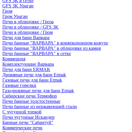
GFS 3K в сетке
GFS 3K Ураган
Гром
Гром Ураган
Печи в облицовке / Гроза
Печи в облицовке / GFS 3K
Печи в облицовке / Гром
Печи для бани Варвара
Печи банные "ВАРВАРА" в конвекционном кожухе
Печи банные "ВАРВАРА" в облицовке из камня
Печи банные "ВАРВАРА" в сетке
Коммерция
Комплектующие Варвара
Печи для бани ERMAK
Дровяные печи для бани Ermak
Газовые печи для бани Ermak
Газовые горелки
Газодровяные печи для бани Ermak
Сибирские печи Термофор
Печи банные толстостенные
Печи банные из нержавеющей стали
С чугунной топкой
Печи чугунные Искандер
Банные печи "Сабантуй"
Коммерческие печи