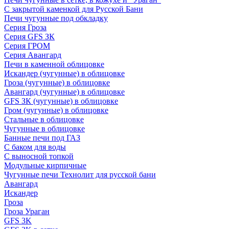
С закрытой каменкой для Русской Бани
Печи чугунные под обкладку
Серия Гроза
Серия GFS ЗК
Серия ГРОМ
Серия Авангард
Печи в каменной облицовке
Искандер (чугунные) в облицовке
Гроза (чугунные) в облицовке
Авангард (чугунные) в облицовке
GFS ЗК (чугунные) в облицовке
Гром (чугунные) в облицовке
Стальные в облицовке
Чугунные в облицовке
Банные печи под ГАЗ
С баком для воды
С выносной топкой
Модульные кирпичные
Чугунные печи Технолит для русской бани
Авангард
Искандер
Гроза
Гроза Ураган
GFS 3K