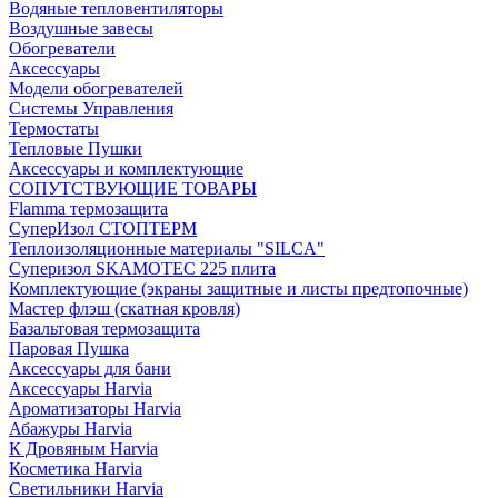
Водяные тепловентиляторы
Воздушные завесы
Обогреватели
Аксессуары
Модели обогревателей
Системы Управления
Термостаты
Тепловые Пушки
Аксессуары и комплектующие
СОПУТСТВУЮЩИЕ ТОВАРЫ
Flamma термозащита
СуперИзол СТОПТЕРМ
Теплоизоляционные материалы "SILCA"
Суперизол SKAMOTEC 225 плита
Комплектующие (экраны защитные и листы предтопочные)
Мастер флэш (скатная кровля)
Базальтовая термозащита
Паровая Пушка
Аксессуары для бани
Аксессуары Harvia
Ароматизаторы Harvia
Абажуры Harvia
К Дровяным Harvia
Косметика Harvia
Светильники Harvia