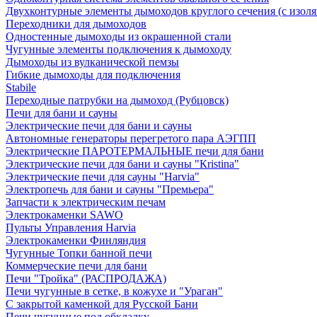
Двухконтурные элементы дымоходов круглого сечения (с изол
Переходники для дымоходов
Одностенные дымоходы из окрашенной стали
Чугунные элементы подключения к дымоходу
Дымоходы из вулканической пемзы
Гибкие дымоходы для подключения
Stabile
Переходные патрубки на дымоход (Рубцовск)
Печи для бани и сауны
Электрические печи для бани и сауны
Автономные генераторы перегретого пара АЭГПП
Электрические ПАРОТЕРМАЛЬНЫЕ печи для бани
Электрические печи для бани и сауны "Кristina"
Электрические печи для сауны "Harvia"
Электропечь для бани и сауны "Премьера"
Запчасти к электрическим печам
Электрокаменки SAWO
Пульты Управления Harvia
Электрокаменки Финляндия
Чугунные Топки банной печи
Коммерческие печи для бани
Печи "Тройка" (РАСПРОДАЖА)
Печи чугунные в сетке, в кожухе и "Ураган"
С закрытой каменкой для Русской Бани
Печи чугунные под обкладку