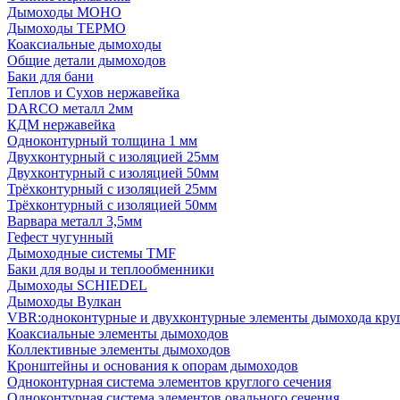
Дымоходы МОНО
Дымоходы ТЕРМО
Коаксиальные дымоходы
Общие детали дымоходов
Баки для бани
Теплов и Сухов нержавейка
DARCO металл 2мм
КДМ нержавейка
Одноконтурный толщина 1 мм
Двухконтурный с изоляцией 25мм
Двухконтурный с изоляцией 50мм
Трёхконтурный с изоляцией 25мм
Трёхконтурный с изоляцией 50мм
Варвара металл 3,5мм
Гефест чугунный
Дымоходные системы TMF
Баки для воды и теплообменники
Дымоходы SCHIEDEL
Дымоходы Вулкан
VBR:одноконтурные и двухконтурные элементы дымохода кру
Коаксиальные элементы дымоходов
Коллективные элементы дымоходов
Кронштейны и основания к опорам дымоходов
Одноконтурная система элементов круглого сечения
Одноконтурная система элементов овального сечения