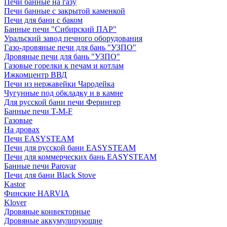
Печи банные на газу
Печи банные с закрытой каменкой
Печи для бани с баком
Банные печи "Сибирский ПАР"
Уральский завод печного оборудования
Газо-дровяные печи для бань "УЗПО"
Дровяные печи для бань "УЗПО"
Газовые горелки к печам и котлам
Ижкомцентр ВВД
Печи из нержавейки Чародейка
Чугунные под обкладку и в камне
Для русской бани печи Ферингер
Банные печи T-M-F
Газовые
На дровах
Печи EASYSTEAM
Печи для русской бани EASYSTEAM
Печи для коммерческих бань EASYSTEAM
Банные печи Parovar
Печи для бани Black Stove
Kastor
Финские HARVIA
Klover
Дровяные конвекторные
Дровяные аккумулирующие