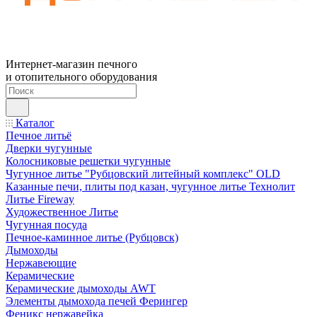
Интернет-магазин печного
и отопительного оборудования
Каталог
Печное литьё
Дверки чугунные
Колосниковые решетки чугунные
Чугунное литье "Рубцовский литейный комплекс" OLD
Казанные печи, плиты под казан, чугунное литье Технолит
Литье Fireway
Художественное Литье
Чугунная посуда
Печное-каминное литье (Рубцовск)
Дымоходы
Нержавеющие
Керамические
Керамические дымоходы AWT
Элементы дымохода печей Ферингер
Феникс нержавейка