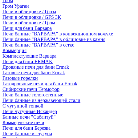
Гром
Гром Ураган
Печи в облицовке / Гроза
Печи в облицовке / GFS 3K
Печи в облицовке / Гром
Печи для бани Варвара
Печи банные "ВАРВАРА" в конвекционном кожухе
Печи банные "ВАРВАРА" в облицовке из камня
Печи банные "ВАРВАРА" в сетке
Коммерция
Комплектующие Варвара
Печи для бани ERMAK
Дровяные печи для бани Ermak
Газовые печи для бани Ermak
Газовые горелки
Газодровяные печи для бани Ermak
Сибирские печи Термофор
Печи банные толстостенные
Печи банные из нержавеющей стали
С чугунной топкой
Печи чугунные Искандер
Банные печи "Сабантуй"
Коммерческие печи
Печи для бани Березка
Печи банные из чугуна