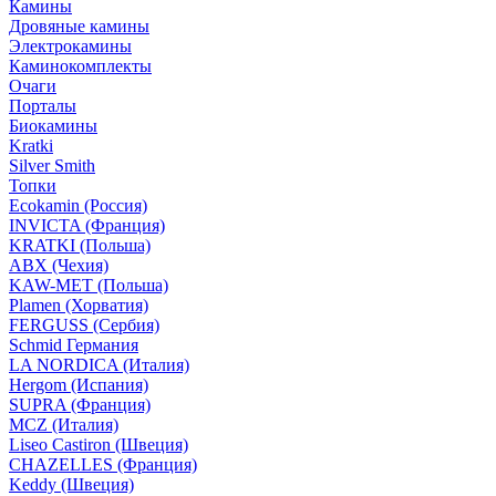
Камины
Дровяные камины
Электрокамины
Каминокомплекты
Очаги
Порталы
Биокамины
Kratki
Silver Smith
Топки
Ecokamin (Россия)
INVICTA (Франция)
KRATKI (Польша)
ABX (Чехия)
KAW-MET (Польша)
Plamen (Хорватия)
FERGUSS (Сербия)
Schmid Германия
LA NORDICA (Италия)
Hergom (Испания)
SUPRA (Франция)
MCZ (Италия)
Liseo Castiron (Швеция)
CHAZELLES (Франция)
Keddy (Швеция)