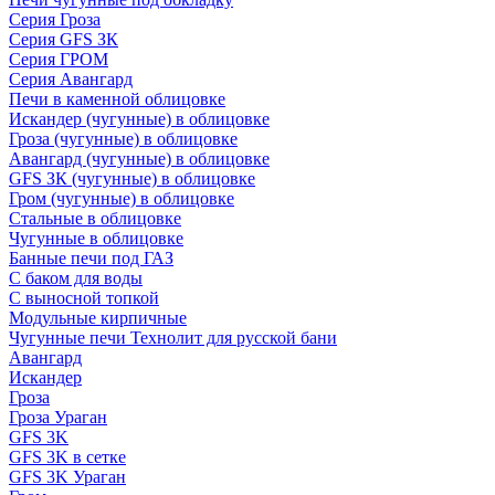
Серия Гроза
Серия GFS ЗК
Серия ГРОМ
Серия Авангард
Печи в каменной облицовке
Искандер (чугунные) в облицовке
Гроза (чугунные) в облицовке
Авангард (чугунные) в облицовке
GFS ЗК (чугунные) в облицовке
Гром (чугунные) в облицовке
Стальные в облицовке
Чугунные в облицовке
Банные печи под ГАЗ
С баком для воды
С выносной топкой
Модульные кирпичные
Чугунные печи Технолит для русской бани
Авангард
Искандер
Гроза
Гроза Ураган
GFS 3K
GFS 3K в сетке
GFS 3K Ураган