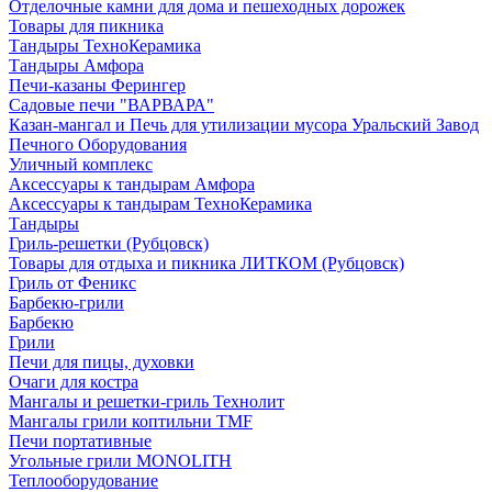
Отделочные камни для дома и пешеходных дорожек
Товары для пикника
Тандыры ТехноКерамика
Тандыры Амфора
Печи-казаны Ферингер
Садовые печи "ВАРВАРА"
Казан-мангал и Печь для утилизации мусора Уральский Завод
Печного Оборудования
Уличный комплекс
Аксессуары к тандырам Амфора
Аксессуары к тандырам ТехноКерамика
Тандыры
Гриль-решетки (Рубцовск)
Товары для отдыха и пикника ЛИТКОМ (Рубцовск)
Гриль от Феникс
Барбекю-грили
Барбекю
Грили
Печи для пицы, духовки
Очаги для костра
Мангалы и решетки-гриль Технолит
Мангалы грили коптильни TMF
Печи портативные
Угольные грили MONOLITH
Теплооборудование