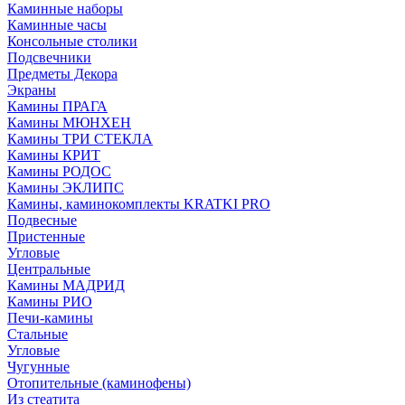
Каминные наборы
Каминные часы
Консольные столики
Подсвечники
Предметы Декора
Экраны
Камины ПРАГА
Камины МЮНХЕН
Камины ТРИ СТЕКЛА
Камины КРИТ
Камины РОДОС
Камины ЭКЛИПС
Камины, каминокомплекты KRATKI PRO
Подвесные
Пристенные
Угловые
Центральные
Камины МАДРИД
Камины РИО
Печи-камины
Стальные
Угловые
Чугунные
Отопительные (каминофены)
Из стеатита