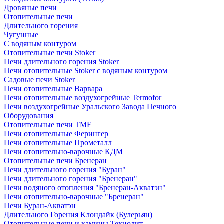
Дровяные печи
Отопительные печи
Длительного горения
Чугунные
C водяным контуром
Отопительные печи Stoker
Печи длительного горения Stoker
Печи отопительные Stoker с водяным контуром
Садовые печи Stoker
Печи отопительные Варвара
Печи отопительные воздухогрейные Termofor
Печи воздухогрейные Уральского Завода Печного
Оборудования
Отопительные печи TMF
Печи отопительные Ферингер
Печи отопительные Прометалл
Печи отопительно-варочные КДМ
Отопительные печи Бренеран
Печи длительного горения "Буран"
Печи длительного горения "Бренеран"
Печи водяного отопления "Бренеран-Акватэн"
Печи отопительно-варочные "Бренеран"
Печи Буран-Акватэн
Длительного Горения Клондайк (Булерьян)
Отопительные печи и камины Технолит