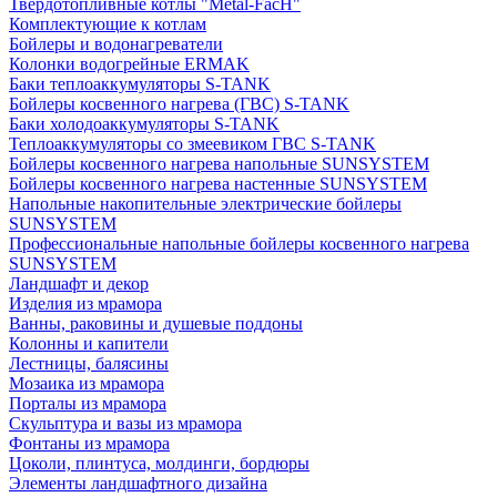
Твердотопливные котлы "Metal-FacH"
Комплектующие к котлам
Бойлеры и водонагреватели
Колонки водогрейные ERMAK
Баки теплоаккумуляторы S-TANK
Бойлеры косвенного нагрева (ГВС) S-TANK
Баки холодоаккумуляторы S-TANK
Теплоаккумуляторы со змеевиком ГВС S-TANK
Бойлеры косвенного нагрева напольные SUNSYSTEM
Бойлеры косвенного нагрева настенные SUNSYSTEM
Напольные накопительные электрические бойлеры
SUNSYSTEM
Профессиональные напольные бойлеры косвенного нагрева
SUNSYSTEM
Ландшафт и декор
Изделия из мрамора
Ванны, раковины и душевые поддоны
Колонны и капители
Лестницы, балясины
Мозаика из мрамора
Порталы из мрамора
Скульптура и вазы из мрамора
Фонтаны из мрамора
Цоколи, плинтуса, молдинги, бордюры
Элементы ландшафтного дизайна