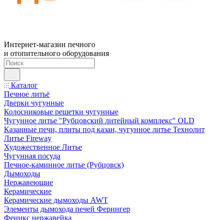
Интернет-магазин печного
и отопительного оборудования
Каталог
Печное литьё
Дверки чугунные
Колосниковые решетки чугунные
Чугунное литье "Рубцовский литейный комплекс" OLD
Казанные печи, плиты под казан, чугунное литье Технолит
Литье Fireway
Художественное Литье
Чугунная посуда
Печное-каминное литье (Рубцовск)
Дымоходы
Нержавеющие
Керамические
Керамические дымоходы AWT
Элементы дымохода печей Ферингер
Феникс нержавейка