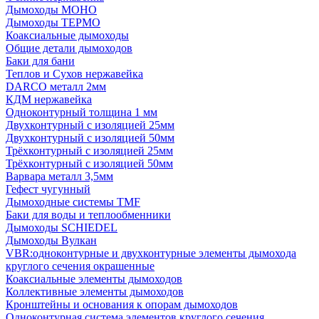
Дымоходы МОНО
Дымоходы ТЕРМО
Коаксиальные дымоходы
Общие детали дымоходов
Баки для бани
Теплов и Сухов нержавейка
DARCO металл 2мм
КДМ нержавейка
Одноконтурный толщина 1 мм
Двухконтурный с изоляцией 25мм
Двухконтурный с изоляцией 50мм
Трёхконтурный с изоляцией 25мм
Трёхконтурный с изоляцией 50мм
Варвара металл 3,5мм
Гефест чугунный
Дымоходные системы TMF
Баки для воды и теплообменники
Дымоходы SCHIEDEL
Дымоходы Вулкан
VBR:одноконтурные и двухконтурные элементы дымохода
круглого сечения окрашенные
Коаксиальные элементы дымоходов
Коллективные элементы дымоходов
Кронштейны и основания к опорам дымоходов
Одноконтурная система элементов круглого сечения