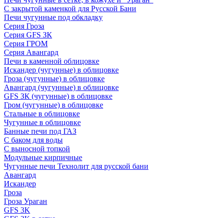
С закрытой каменкой для Русской Бани
Печи чугунные под обкладку
Серия Гроза
Серия GFS ЗК
Серия ГРОМ
Серия Авангард
Печи в каменной облицовке
Искандер (чугунные) в облицовке
Гроза (чугунные) в облицовке
Авангард (чугунные) в облицовке
GFS ЗК (чугунные) в облицовке
Гром (чугунные) в облицовке
Стальные в облицовке
Чугунные в облицовке
Банные печи под ГАЗ
С баком для воды
С выносной топкой
Модульные кирпичные
Чугунные печи Технолит для русской бани
Авангард
Искандер
Гроза
Гроза Ураган
GFS 3K