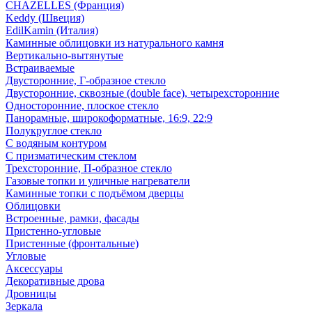
CHAZELLES (Франция)
Keddy (Швеция)
EdilKamin (Италия)
Каминные облицовки из натурального камня
Вертикально-вытянутые
Встраиваемые
Двусторонние, Г-образное стекло
Двусторонние, сквозные (double face), четырехсторонние
Односторонние, плоское стекло
Панорамные, широкоформатные, 16:9, 22:9
Полукруглое стекло
С водяным контуром
С призматическим стеклом
Трехсторонние, П-образное стекло
Газовые топки и уличные нагреватели
Каминные топки с подъёмом дверцы
Облицовки
Встроенные, рамки, фасады
Пристенно-угловые
Пристенные (фронтальные)
Угловые
Аксессуары
Декоративные дрова
Дровницы
Зеркала