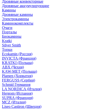
Дровяные конвекторные
Дровяные аккумулирующие
Камины
Дровяные камины
Электрокамины
Каминокомплекты
Очаги
Порталы
Биокамины
Kratki
Silver Smith
Топки
Ecokamin (Россия)
INVICTA (Франция)
KRATKI (Польша)
ABX (Чехия)
KAW-MET (Польша)
Plamen (Хорватия)
FERGUSS (Сербия)
Schmid Германия
LA NORDICA (Италия)
Hergom (Испания)
SUPRA (Франция)
MCZ (Италия)
Liseo Castiron (Швеция)