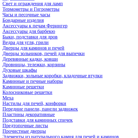
Свет и ограждения для ламп
Термометры и Гигрометры
Часы и песочные часы
Бондарные изделия
Аксессуары к печам Ферингер
Аксессуары для барбекю
Быки, подставки для дров
Ведра для угля, грили
Дверцы для каминов и печей
Дверцы зольников, печей для выпечки
Деревянные кадки, ковши
Дровницы, тележки, корзины
Духовые шкафы
Задвижки, зольные коробки, кладочные втулки
Каминные и печные наборы
Каминные решетки
Колосниковые решетки
Меха
Настилы для печей, конфорки
Передние панели, панели задвижек
Пластины декоративные
Подставки для каминных спичек
Предтопочные листы
Прочистные дверцы
Элементы из натурального камня для печей и каминов