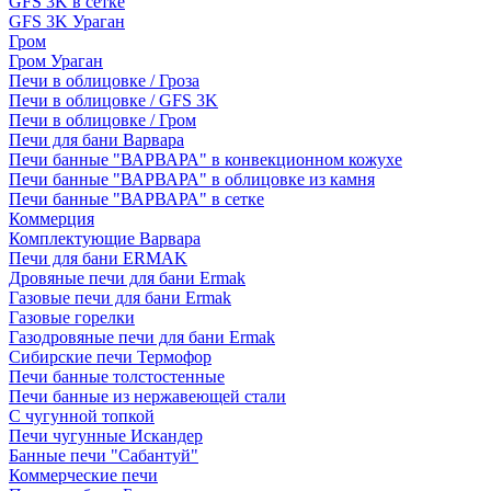
GFS 3K в сетке
GFS 3K Ураган
Гром
Гром Ураган
Печи в облицовке / Гроза
Печи в облицовке / GFS 3K
Печи в облицовке / Гром
Печи для бани Варвара
Печи банные "ВАРВАРА" в конвекционном кожухе
Печи банные "ВАРВАРА" в облицовке из камня
Печи банные "ВАРВАРА" в сетке
Коммерция
Комплектующие Варвара
Печи для бани ERMAK
Дровяные печи для бани Ermak
Газовые печи для бани Ermak
Газовые горелки
Газодровяные печи для бани Ermak
Сибирские печи Термофор
Печи банные толстостенные
Печи банные из нержавеющей стали
С чугунной топкой
Печи чугунные Искандер
Банные печи "Сабантуй"
Коммерческие печи