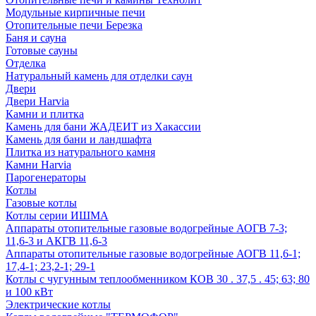
Модульные кирпичные печи
Отопительные печи Березка
Баня и сауна
Готовые сауны
Отделка
Натуральный камень для отделки саун
Двери
Двери Harvia
Камни и плитка
Камень для бани ЖАДЕИТ из Хакассии
Камень для бани и ландшафта
Плитка из натурального камня
Камни Harvia
Парогенераторы
Котлы
Газовые котлы
Котлы серии ИШМА
Аппараты отопительные газовые водогрейные АОГВ 7-3;
11,6-3 и АКГВ 11,6-3
Аппараты отопительные газовые водогрейные АОГВ 11,6-1;
17,4-1; 23,2-1; 29-1
Котлы с чугунным теплообменником КОВ 30 . 37,5 . 45; 63; 80
и 100 кВт
Электрические котлы