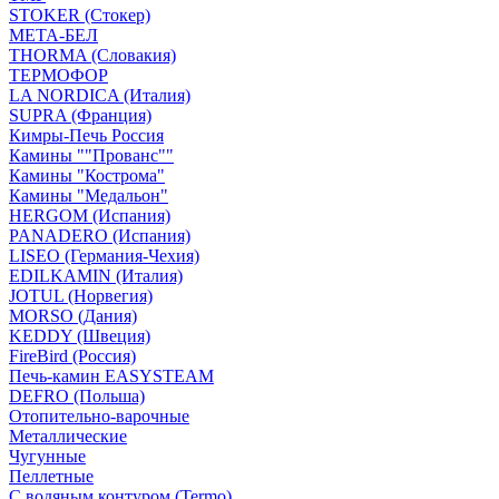
STOKER (Стокер)
МЕТА-БЕЛ
THORMA (Словакия)
ТЕРМОФОР
LA NORDICA (Италия)
SUPRA (Франция)
Кимры-Печь Россия
Камины ""Прованс""
Камины "Кострома"
Камины "Медальон"
HERGOM (Испания)
PANADERO (Испания)
LISEO (Германия-Чехия)
EDILKAMIN (Италия)
JOTUL (Норвегия)
MORSO (Дания)
KEDDY (Швеция)
FireBird (Россия)
Печь-камин EASYSTEAM
DEFRO (Польша)
Отопительно-варочные
Металлические
Чугунные
Пеллетные
С водяным контуром (Termo)