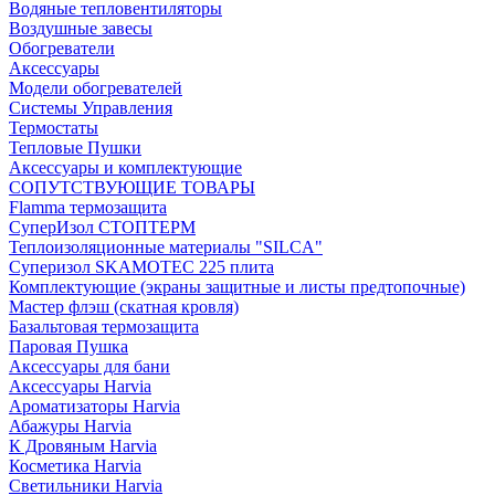
Водяные тепловентиляторы
Воздушные завесы
Обогреватели
Аксессуары
Модели обогревателей
Системы Управления
Термостаты
Тепловые Пушки
Аксессуары и комплектующие
СОПУТСТВУЮЩИЕ ТОВАРЫ
Flamma термозащита
СуперИзол СТОПТЕРМ
Теплоизоляционные материалы "SILCA"
Суперизол SKAMOTEC 225 плита
Комплектующие (экраны защитные и листы предтопочные)
Мастер флэш (скатная кровля)
Базальтовая термозащита
Паровая Пушка
Аксессуары для бани
Аксессуары Harvia
Ароматизаторы Harvia
Абажуры Harvia
К Дровяным Harvia
Косметика Harvia
Светильники Harvia