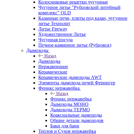
Колосниковые решетки чугунные
Чугунное литье "Рубцовский литейный
комплекс" OLD
Казанные печи, плиты под казан, чугунное
литье Технолит
Литье Fireway
Художественное Литье
Чугунная посуда
Печное-каминное литье (Рубцовск)
Дымоходы
Назад
Дымоходы
Нержавеющие
Керамические
Керамические дымоходы AWT
Элементы дымохода печей Ферингер
Феникс нержавейка
Назад
Феникс нержавейка
Дымоходы МОНО
Дымоходы ТЕРМО
Коаксиальные дымоходы
Общие детали дымоходов
Баки для бани
Теплов и Сухов нержавейка