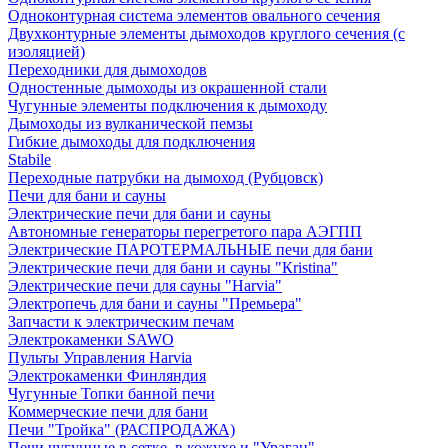
Одноконтурная система элементов овального сечения
Двухконтурные элементы дымоходов круглого сечения (с
изоляцией)
Переходники для дымоходов
Одностенные дымоходы из окрашенной стали
Чугунные элементы подключения к дымоходу
Дымоходы из вулканической пемзы
Гибкие дымоходы для подключения
Stabile
Переходные патрубки на дымоход (Рубцовск)
Печи для бани и сауны
Электрические печи для бани и сауны
Автономные генераторы перегретого пара АЭГПП
Электрические ПАРОТЕРМАЛЬНЫЕ печи для бани
Электрические печи для бани и сауны "Кristina"
Электрические печи для сауны "Harvia"
Электропечь для бани и сауны "Премьера"
Запчасти к электрическим печам
Электрокаменки SAWO
Пульты Управления Harvia
Электрокаменки Финляндия
Чугунные Топки банной печи
Коммерческие печи для бани
Печи "Тройка" (РАСПРОДАЖА)
Печи чугунные в сетке, в кожухе и "Ураган"