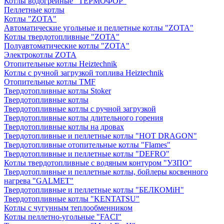
Котлы водогрейные "ТЕРМОФОР"
Пеллетные котлы
Котлы "ZOTA"
Автоматические угольные и пеллетные котлы "ZOTA"
Котлы твердотопливные "ZOTA"
Полуавтоматические котлы "ZOTA"
Электрокотлы ZOTA
Отопительные котлы Heiztechnik
Котлы с ручной загрузкой топлива Heiztechnik
Отопительные котлы TMF
Твердотопливные котлы Stoker
Твердотопливные котлы
Твердотопливные котлы с ручной загрузкой
Твердотопливные котлы длительного горения
Твердотопливные котлы на дровах
Твердотопливные и пеллетные котлы "HOT DRAGON"
Твердотопливные отопительные котлы "Flames"
Твердотопливные и пеллетные котлы "DEFRO"
Котлы твердотопливные с водяным контуром "УЗПО"
Твердотопливные и пеллетные котлы, бойлеры косвенного
нагрева "GALMET"
Твердотопливные и пеллетные котлы "БЕЛКОМiН"
Твердотопливные котлы "KENTATSU"
Котлы с чугунным теплообменником
Котлы пеллетно-угольные "FACI"