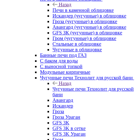
Назад
Печи в каменной облицовке
Искандер (чугунные) в облицовке
Гроза (чугунные) в облицовке
Авангард (чугунные) в облицовке
GFS ЗК (чугунные) в облицовке
Гром (чугунные) в облицовке
Стальные в облицовке
Чугунные в облицовке
Банные печи под ГАЗ
С баком для воды
С выносной топкой
Модульные кирпичные
Чугунные печи Технолит для русской бани
Назад
Чугунные печи Технолит для русской
бани
Авангард
Искандер
Гроза
Гроза Ураган
GFS 3K
GFS 3K в сетке
GFS 3K Ураган
Гром