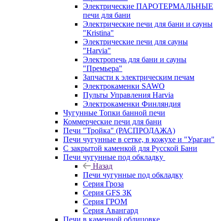
Электрические ПАРОТЕРМАЛЬНЫЕ
печи для бани
Электрические печи для бани и сауны
"Кristina"
Электрические печи для сауны
"Harvia"
Электропечь для бани и сауны
"Премьера"
Запчасти к электрическим печам
Электрокаменки SAWO
Пульты Управления Harvia
Электрокаменки Финляндия
Чугунные Топки банной печи
Коммерческие печи для бани
Печи "Тройка" (РАСПРОДАЖА)
Печи чугунные в сетке, в кожухе и "Ураган"
С закрытой каменкой для Русской Бани
Печи чугунные под обкладку
Назад
Печи чугунные под обкладку
Серия Гроза
Серия GFS ЗК
Серия ГРОМ
Серия Авангард
Печи в каменной облицовке