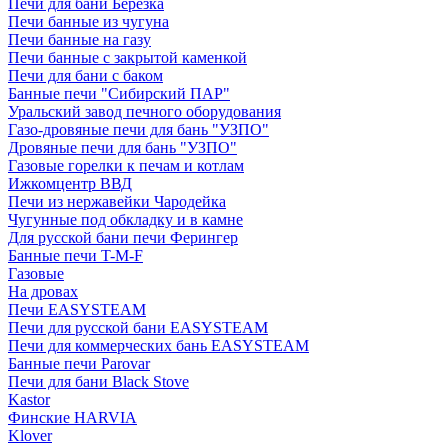
Печи для бани Березка
Печи банные из чугуна
Печи банные на газу
Печи банные с закрытой каменкой
Печи для бани с баком
Банные печи "Сибирский ПАР"
Уральский завод печного оборудования
Газо-дровяные печи для бань "УЗПО"
Дровяные печи для бань "УЗПО"
Газовые горелки к печам и котлам
Ижкомцентр ВВД
Печи из нержавейки Чародейка
Чугунные под обкладку и в камне
Для русской бани печи Ферингер
Банные печи T-M-F
Газовые
На дровах
Печи EASYSTEAM
Печи для русской бани EASYSTEAM
Печи для коммерческих бань EASYSTEAM
Банные печи Parovar
Печи для бани Black Stove
Kastor
Финские HARVIA
Klover