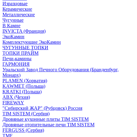
Изразцовые
Керамические
Металлические
Чугунные
В Камне
INVICTA (Франция)
ЭкоКамин
Комплектующие ЭкоКамин
ЧУГУННЫЕ ТОПКИ
ТОПКИ ПРАЙМ
Печи-камины
ГАРМОНИЯ
Уральский Завод Печного Оборудования (Бранденбург,
Монарх)
PLAMEN (Хорватия)
KAWMET (Польша)
KRATKI (Польша)
ABX (Чехия)
FIREWAY
"Сибирский ЖАР" (Рубцовск) Россия
TIM SISTEM (Сербия)
Дровяные кухонные плиты TIM SISTEM
Дровяные отопительные печи TIM SISTEM
FERGUSS (Сербия)
TMF