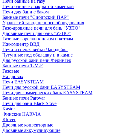
Печи банные на газу
Печи банные с закрытой каменкой
Печи для бани с баком
Банные печи "Сибирский ПАР"
Уральский завод печного оборудования
Газо-дровяные печи для бань "УЗПО"
Дровяные печи для бань "УЗПО"
Газовые горелки к печам и котлам
Ижкомцентр ВВД
Печи из нержавейки Чародейка
Чугунные под обкладку и в камне
Для русской бани печи Ферингер
Банные печи T-M-F
Газовые
На дровах
Печи EASYSTEAM
Печи для русской бани EASYSTEAM
Печи для коммерческих бань EASYSTEAM
Банные печи Parovar
Печи для бани Black Stove
Kastor
Финские HARVIA
Klover
Дровяные конвекторные
Дровяные аккумулирующие