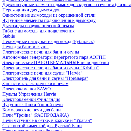
Двухконтурные элементы дымоходов круглого сечения (с изол
Переходники для дымоходов
Одностенные дымоходы из окрашенной стали
Чугунные элементы подключения к дымоходу
Дымоходы из вулканической пемзы
Гибкие дымоходы для подключения
Stabile
Переходные патрубки на дымоход (Рубцовск)
Печи для бани и сауны
Электрические печи для бани и сауны
Автономные генераторы перегретого пара АЭГПП
Электрические ПАРОТЕРМАЛЬНЫЕ печи для бани
Электрические печи для бани и сауны "Кristina"
Электрические печи для сауны "Harvia"
Электропечь для бани и сауны "Премьера"
Запчасти к электрическим печам
Электрокаменки SAWO
Пульты Управления Harvia
Электрокаменки Финляндия
Чугунные Топки банной печи
Коммерческие печи для бани
Печи "Тройка" (РАСПРОДАЖА)
Печи чугунные в сетке, в кожухе и "Ураган"
С закрытой каменкой для Русской Бани
Печи чугунные под обкладку