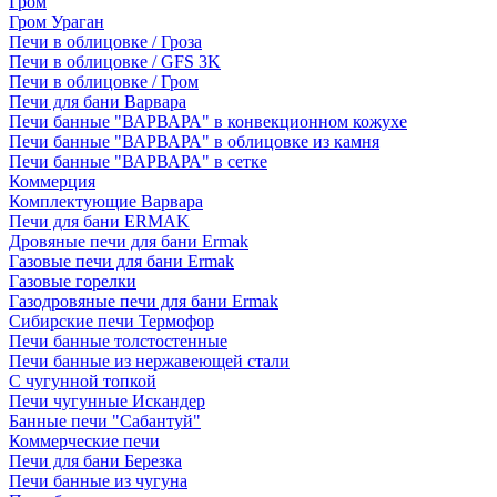
Гром
Гром Ураган
Печи в облицовке / Гроза
Печи в облицовке / GFS 3K
Печи в облицовке / Гром
Печи для бани Варвара
Печи банные "ВАРВАРА" в конвекционном кожухе
Печи банные "ВАРВАРА" в облицовке из камня
Печи банные "ВАРВАРА" в сетке
Коммерция
Комплектующие Варвара
Печи для бани ERMAK
Дровяные печи для бани Ermak
Газовые печи для бани Ermak
Газовые горелки
Газодровяные печи для бани Ermak
Сибирские печи Термофор
Печи банные толстостенные
Печи банные из нержавеющей стали
С чугунной топкой
Печи чугунные Искандер
Банные печи "Сабантуй"
Коммерческие печи
Печи для бани Березка
Печи банные из чугуна