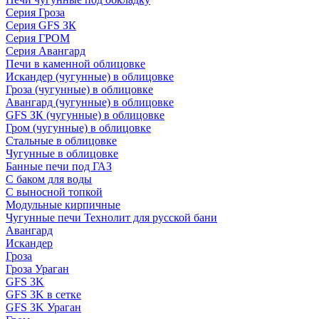
Серия Гроза
Серия GFS ЗК
Серия ГРОМ
Серия Авангард
Печи в каменной облицовке
Искандер (чугунные) в облицовке
Гроза (чугунные) в облицовке
Авангард (чугунные) в облицовке
GFS ЗК (чугунные) в облицовке
Гром (чугунные) в облицовке
Стальные в облицовке
Чугунные в облицовке
Банные печи под ГАЗ
С баком для воды
С выносной топкой
Модульные кирпичные
Чугунные печи Технолит для русской бани
Авангард
Искандер
Гроза
Гроза Ураган
GFS 3K
GFS 3K в сетке
GFS 3K Ураган