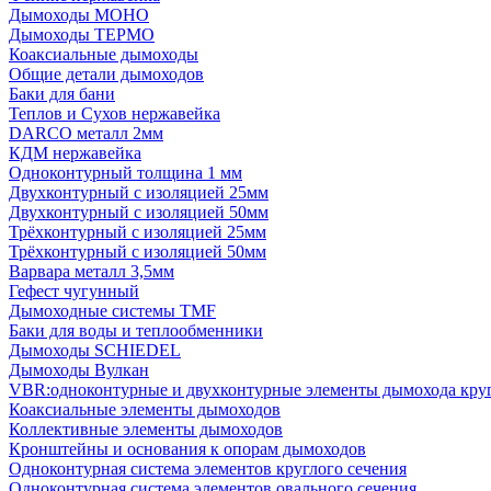
Дымоходы МОНО
Дымоходы ТЕРМО
Коаксиальные дымоходы
Общие детали дымоходов
Баки для бани
Теплов и Сухов нержавейка
DARCO металл 2мм
КДМ нержавейка
Одноконтурный толщина 1 мм
Двухконтурный с изоляцией 25мм
Двухконтурный с изоляцией 50мм
Трёхконтурный с изоляцией 25мм
Трёхконтурный с изоляцией 50мм
Варвара металл 3,5мм
Гефест чугунный
Дымоходные системы TMF
Баки для воды и теплообменники
Дымоходы SCHIEDEL
Дымоходы Вулкан
VBR:одноконтурные и двухконтурные элементы дымохода кру
Коаксиальные элементы дымоходов
Коллективные элементы дымоходов
Кронштейны и основания к опорам дымоходов
Одноконтурная система элементов круглого сечения
Одноконтурная система элементов овального сечения