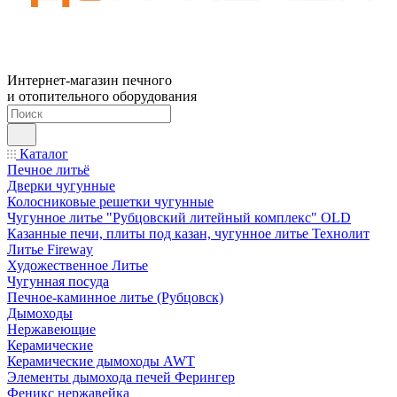
Интернет-магазин печного
и отопительного оборудования
Каталог
Печное литьё
Дверки чугунные
Колосниковые решетки чугунные
Чугунное литье "Рубцовский литейный комплекс" OLD
Казанные печи, плиты под казан, чугунное литье Технолит
Литье Fireway
Художественное Литье
Чугунная посуда
Печное-каминное литье (Рубцовск)
Дымоходы
Нержавеющие
Керамические
Керамические дымоходы AWT
Элементы дымохода печей Ферингер
Феникс нержавейка