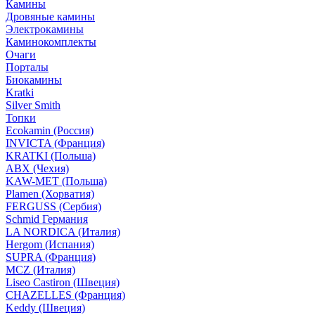
Камины
Дровяные камины
Электрокамины
Каминокомплекты
Очаги
Порталы
Биокамины
Kratki
Silver Smith
Топки
Ecokamin (Россия)
INVICTA (Франция)
KRATKI (Польша)
ABX (Чехия)
KAW-MET (Польша)
Plamen (Хорватия)
FERGUSS (Сербия)
Schmid Германия
LA NORDICA (Италия)
Hergom (Испания)
SUPRA (Франция)
MCZ (Италия)
Liseo Castiron (Швеция)
CHAZELLES (Франция)
Keddy (Швеция)