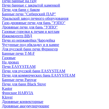
Печи банные на газу
Печи банные с закрытой каменкой
Печи для бани с баком
Банные печи "Сибирский ПАР"
Уральский завод печного оборудования
Газо-дровяные печи для бань "УЗПО"
Дровяные печи для бань "УЗПО"
Газовые горелки к печам и котлам
Ижкомцентр ВВД
Печи из нержавейки Чародейка
Чугунные под обкладку и в камне
Для русской бани печи Ферингер
Банные печи T-M-F
Газовые
На дровах
Печи EASYSTEAM
Печи для русской бани EASYSTEAM
Печи для коммерческих бань EASYSTEAM
Банные печи Parovar
Печи для бани Black Stove
Kastor
Финские HARVIA
Klover
Дровяные конвекторные
Дровяные аккумулирующие