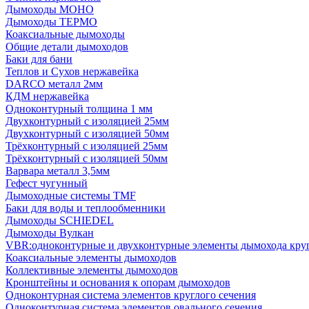
Дымоходы МОНО
Дымоходы ТЕРМО
Коаксиальные дымоходы
Общие детали дымоходов
Баки для бани
Теплов и Сухов нержавейка
DARCO металл 2мм
КДМ нержавейка
Одноконтурный толщина 1 мм
Двухконтурный с изоляцией 25мм
Двухконтурный с изоляцией 50мм
Трёхконтурный с изоляцией 25мм
Трёхконтурный с изоляцией 50мм
Варвара металл 3,5мм
Гефест чугунный
Дымоходные системы TMF
Баки для воды и теплообменники
Дымоходы SCHIEDEL
Дымоходы Вулкан
VBR:одноконтурные и двухконтурные элементы дымохода кру
Коаксиальные элементы дымоходов
Коллективные элементы дымоходов
Кронштейны и основания к опорам дымоходов
Одноконтурная система элементов круглого сечения
Одноконтурная система элементов овального сечения