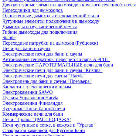
Двухконтурные элементы дымоходов круглого сечения (с изол
Переходники для дымоходов
Одностенные дымоходы из окрашенной стали
Чугунные элементы подключения к дымоходу
Дымоходы из вулканической пемзы
Гибкие дымоходы для подключения
Stabile
Переходные патрубки на дымоход (Рубцовск)
Печи для бани и сауны
Электрические печи для бани и сауны
Автономные генераторы перегретого пара АЭГПП
Электрические ПАРОТЕРМАЛЬНЫЕ печи для бани
Электрические печи для бани и сауны "Кristina"
Электрические печи для сауны "Harvia"
Электропечь для бани и сауны "Премьера"
Запчасти к электрическим печам
Электрокаменки SAWO
Пульты Управления Harvia
Электрокаменки Финляндия
Чугунные Топки банной печи
Коммерческие печи для бани
Печи "Тройка" (РАСПРОДАЖА)
Печи чугунные в сетке, в кожухе и "Ураган"
С закрытой каменкой для Русской Бани
Печи чугунные под обкладку