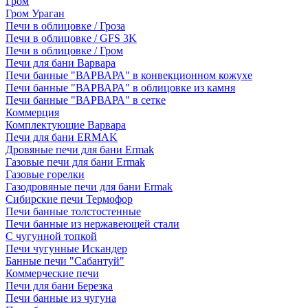
Гром
Гром Ураган
Печи в облицовке / Гроза
Печи в облицовке / GFS 3K
Печи в облицовке / Гром
Печи для бани Варвара
Печи банные "ВАРВАРА" в конвекционном кожухе
Печи банные "ВАРВАРА" в облицовке из камня
Печи банные "ВАРВАРА" в сетке
Коммерция
Комплектующие Варвара
Печи для бани ERMAK
Дровяные печи для бани Ermak
Газовые печи для бани Ermak
Газовые горелки
Газодровяные печи для бани Ermak
Сибирские печи Термофор
Печи банные толстостенные
Печи банные из нержавеющей стали
С чугунной топкой
Печи чугунные Искандер
Банные печи "Сабантуй"
Коммерческие печи
Печи для бани Березка
Печи банные из чугуна