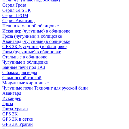
Серия Гроза
Серия GFS ЗК
Серия ГРОМ
Серия Авангард
Печи в каменной облицовке
Искандер (чугунные) в облицовке
Гроза (чугунные) в облицовке
Авангард (чугунные) в облицовке
GFS ЗК (чугунные) в облицовке
Гром (чугунные) в облицовке
Стальные в облицовке
Чугунные в облицовке
Банные печи под ГАЗ
С баком для воды
С выносной топкой
Модульные кирпичные
Чугунные печи Технолит для русской бани
Авангард
Искандер
Гроза
Гроза Ураган
GFS 3K
GFS 3K в сетке
GFS 3K Ураган