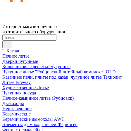
Интернет-магазин печного
и отопительного оборудования
Каталог
Печное литьё
Дверки чугунные
Колосниковые решетки чугунные
Чугунное литье "Рубцовский литейный комплекс" OLD
Казанные печи, плиты под казан, чугунное литье Технолит
Литье Fireway
Художественное Литье
Чугунная посуда
Печное-каминное литье (Рубцовск)
Дымоходы
Нержавеющие
Керамические
Керамические дымоходы AWT
Элементы дымохода печей Ферингер
Феникс нержавейка