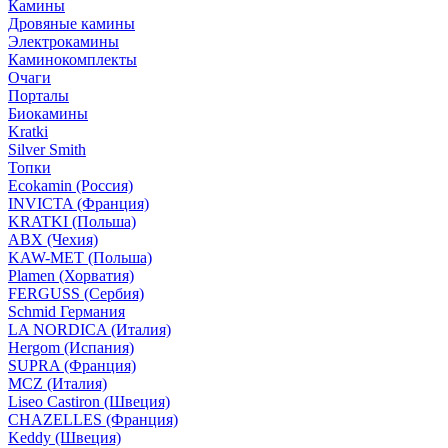
Камины
Дровяные камины
Электрокамины
Каминокомплекты
Очаги
Порталы
Биокамины
Kratki
Silver Smith
Топки
Ecokamin (Россия)
INVICTA (Франция)
KRATKI (Польша)
ABX (Чехия)
KAW-MET (Польша)
Plamen (Хорватия)
FERGUSS (Сербия)
Schmid Германия
LA NORDICA (Италия)
Hergom (Испания)
SUPRA (Франция)
MCZ (Италия)
Liseo Castiron (Швеция)
CHAZELLES (Франция)
Keddy (Швеция)