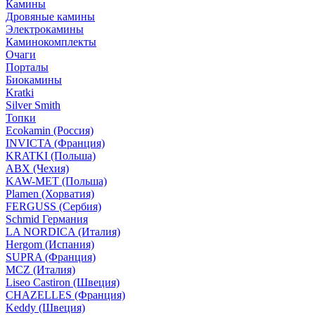
Камины
Дровяные камины
Электрокамины
Каминокомплекты
Очаги
Порталы
Биокамины
Kratki
Silver Smith
Топки
Ecokamin (Россия)
INVICTA (Франция)
KRATKI (Польша)
ABX (Чехия)
KAW-MET (Польша)
Plamen (Хорватия)
FERGUSS (Сербия)
Schmid Германия
LA NORDICA (Италия)
Hergom (Испания)
SUPRA (Франция)
MCZ (Италия)
Liseo Castiron (Швеция)
CHAZELLES (Франция)
Keddy (Швеция)