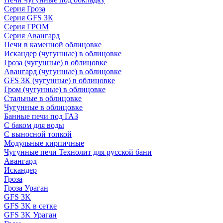
Серия Гроза
Серия GFS ЗК
Серия ГРОМ
Серия Авангард
Печи в каменной облицовке
Искандер (чугунные) в облицовке
Гроза (чугунные) в облицовке
Авангард (чугунные) в облицовке
GFS ЗК (чугунные) в облицовке
Гром (чугунные) в облицовке
Стальные в облицовке
Чугунные в облицовке
Банные печи под ГАЗ
С баком для воды
С выносной топкой
Модульные кирпичные
Чугунные печи Технолит для русской бани
Авангард
Искандер
Гроза
Гроза Ураган
GFS 3K
GFS 3K в сетке
GFS 3K Ураган