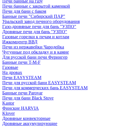
Печи банные на газу
Печи банные с закрытой каменкой
Печи для бани с баком
Банные печи "Сибирский ПАР"
Уральский завод печного оборудования
Газо-дровяные печи для бань "УЗПО"
Дровяные печи для бань "УЗПО"
Газовые горелки к печам и котлам
Ижкомцентр ВВД
Печи из нержавейки Чародейка
Чугунные под обкладку и в камне
Для русской бани печи Ферингер
Банные печи T-M-F
Газовые
На дровах
Печи EASYSTEAM
Печи для русской бани EASYSTEAM
Печи для коммерческих бань EASYSTEAM
Банные печи Parovar
Печи для бани Black Stove
Kastor
Финские HARVIA
Klover
Дровяные конвекторные
Дровяные аккумулирующие