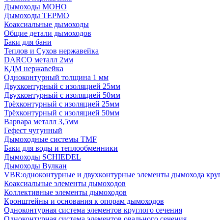
Дымоходы МОНО
Дымоходы ТЕРМО
Коаксиальные дымоходы
Общие детали дымоходов
Баки для бани
Теплов и Сухов нержавейка
DARCO металл 2мм
КДМ нержавейка
Одноконтурный толщина 1 мм
Двухконтурный с изоляцией 25мм
Двухконтурный с изоляцией 50мм
Трёхконтурный с изоляцией 25мм
Трёхконтурный с изоляцией 50мм
Варвара металл 3,5мм
Гефест чугунный
Дымоходные системы TMF
Баки для воды и теплообменники
Дымоходы SCHIEDEL
Дымоходы Вулкан
VBR:одноконтурные и двухконтурные элементы дымохода кру
Коаксиальные элементы дымоходов
Коллективные элементы дымоходов
Кронштейны и основания к опорам дымоходов
Одноконтурная система элементов круглого сечения
Одноконтурная система элементов овального сечения