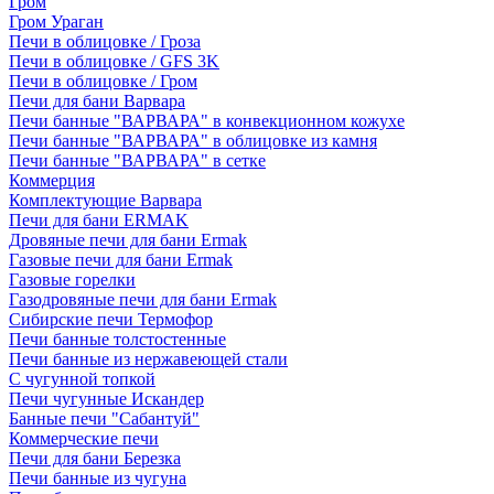
Гром
Гром Ураган
Печи в облицовке / Гроза
Печи в облицовке / GFS 3K
Печи в облицовке / Гром
Печи для бани Варвара
Печи банные "ВАРВАРА" в конвекционном кожухе
Печи банные "ВАРВАРА" в облицовке из камня
Печи банные "ВАРВАРА" в сетке
Коммерция
Комплектующие Варвара
Печи для бани ERMAK
Дровяные печи для бани Ermak
Газовые печи для бани Ermak
Газовые горелки
Газодровяные печи для бани Ermak
Сибирские печи Термофор
Печи банные толстостенные
Печи банные из нержавеющей стали
С чугунной топкой
Печи чугунные Искандер
Банные печи "Сабантуй"
Коммерческие печи
Печи для бани Березка
Печи банные из чугуна