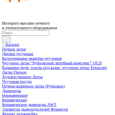
Интернет-магазин печного
и отопительного оборудования
Каталог
Печное литьё
Дверки чугунные
Колосниковые решетки чугунные
Чугунное литье "Рубцовский литейный комплекс" OLD
Казанные печи, плиты под казан, чугунное литье Технолит
Литье Fireway
Художественное Литье
Чугунная посуда
Печное-каминное литье (Рубцовск)
Дымоходы
Нержавеющие
Керамические
Керамические дымоходы AWT
Элементы дымохода печей Ферингер
Феникс нержавейка