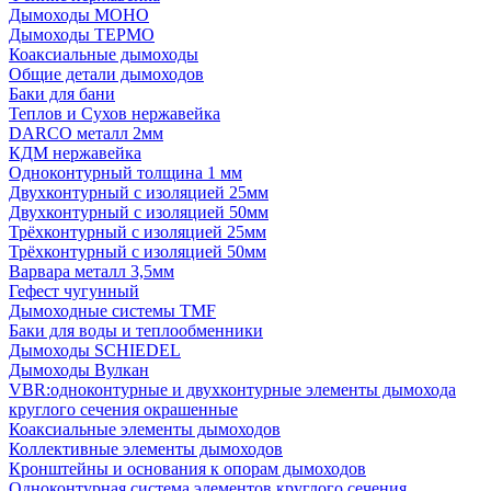
Дымоходы МОНО
Дымоходы ТЕРМО
Коаксиальные дымоходы
Общие детали дымоходов
Баки для бани
Теплов и Сухов нержавейка
DARCO металл 2мм
КДМ нержавейка
Одноконтурный толщина 1 мм
Двухконтурный с изоляцией 25мм
Двухконтурный с изоляцией 50мм
Трёхконтурный с изоляцией 25мм
Трёхконтурный с изоляцией 50мм
Варвара металл 3,5мм
Гефест чугунный
Дымоходные системы TMF
Баки для воды и теплообменники
Дымоходы SCHIEDEL
Дымоходы Вулкан
VBR:одноконтурные и двухконтурные элементы дымохода
круглого сечения окрашенные
Коаксиальные элементы дымоходов
Коллективные элементы дымоходов
Кронштейны и основания к опорам дымоходов
Одноконтурная система элементов круглого сечения