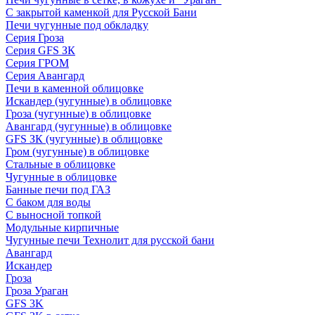
С закрытой каменкой для Русской Бани
Печи чугунные под обкладку
Серия Гроза
Серия GFS ЗК
Серия ГРОМ
Серия Авангард
Печи в каменной облицовке
Искандер (чугунные) в облицовке
Гроза (чугунные) в облицовке
Авангард (чугунные) в облицовке
GFS ЗК (чугунные) в облицовке
Гром (чугунные) в облицовке
Стальные в облицовке
Чугунные в облицовке
Банные печи под ГАЗ
С баком для воды
С выносной топкой
Модульные кирпичные
Чугунные печи Технолит для русской бани
Авангард
Искандер
Гроза
Гроза Ураган
GFS 3K