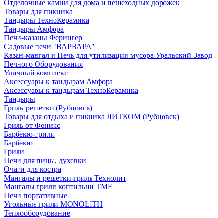
Отделочные камни для дома и пешеходных дорожек
Товары для пикника
Тандыры ТехноКерамика
Тандыры Амфора
Печи-казаны Ферингер
Садовые печи "ВАРВАРА"
Казан-мангал и Печь для утилизации мусора Уральский Завод
Печного Оборудования
Уличный комплекс
Аксессуары к тандырам Амфора
Аксессуары к тандырам ТехноКерамика
Тандыры
Гриль-решетки (Рубцовск)
Товары для отдыха и пикника ЛИТКОМ (Рубцовск)
Гриль от Феникс
Барбекю-грили
Барбекю
Грили
Печи для пицы, духовки
Очаги для костра
Мангалы и решетки-гриль Технолит
Мангалы грили коптильни TMF
Печи портативные
Угольные грили MONOLITH
Теплооборудование