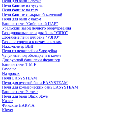
Печи для бани Березка
Печи банные из чугуна
Печи банные на газу
Печи банные с закрытой каменкой
Печи для бани с баком
Банные печи "Сибирский ПАР"
Уральский завод печного оборудования
Газо-дровяные печи для бань "УЗПО"
Дровяные печи для бань "УЗПО"
Газовые горелки к печам и котлам
Ижкомцентр ВВД
Печи из нержавейки Чародейка
Чугунные под обкладку и в камне
Для русской бани печи Ферингер
Банные печи T-M-F
Газовые
На дровах
Печи EASYSTEAM
Печи для русской бани EASYSTEAM
Печи для коммерческих бань EASYSTEAM
Банные печи Parovar
Печи для бани Black Stove
Kastor
Финские HARVIA
Klover