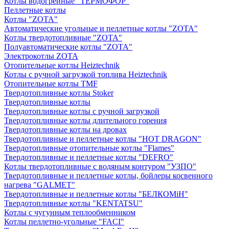
Котлы водогрейные "ТЕРМОФОР"
Пеллетные котлы
Котлы "ZOTA"
Автоматические угольные и пеллетные котлы "ZOTA"
Котлы твердотопливные "ZOTA"
Полуавтоматические котлы "ZOTA"
Электрокотлы ZOTA
Отопительные котлы Heiztechnik
Котлы с ручной загрузкой топлива Heiztechnik
Отопительные котлы TMF
Твердотопливные котлы Stoker
Твердотопливные котлы
Твердотопливные котлы с ручной загрузкой
Твердотопливные котлы длительного горения
Твердотопливные котлы на дровах
Твердотопливные и пеллетные котлы "HOT DRAGON"
Твердотопливные отопительные котлы "Flames"
Твердотопливные и пеллетные котлы "DEFRO"
Котлы твердотопливные с водяным контуром "УЗПО"
Твердотопливные и пеллетные котлы, бойлеры косвенного
нагрева "GALMET"
Твердотопливные и пеллетные котлы "БЕЛКОМiН"
Твердотопливные котлы "KENTATSU"
Котлы с чугунным теплообменником
Котлы пеллетно-угольные "FACI"