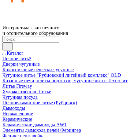
Интернет-магазин печного
и отопительного оборудования
Каталог
Печное литьё
Дверки чугунные
Колосниковые решетки чугунные
Чугунное литье "Рубцовский литейный комплекс" OLD
Казанные печи, плиты под казан, чугунное литье Технолит
Литье Fireway
Художественное Литье
Чугунная посуда
Печное-каминное литье (Рубцовск)
Дымоходы
Нержавеющие
Керамические
Керамические дымоходы AWT
Элементы дымохода печей Ферингер
Феникс нержавейка