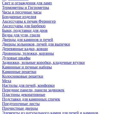
Свет и ограждения для ламп
Термометры и Гигрометры
Часы и песочные часы
Бондарные изделия
Аксессуары к печам Ферингер
Аксессуары для барбекю
Быки, подставки для дров
Ведра для угля, грили
Дверцы для каминов и печей
Дверцы зольников, печей для выпечки
Деревянные кадки, ковши
Дровницы, тележки, корзины
Духовые шкафы
Задвижки, зольные коробки, кладочные втулки
Каминные и печные наборы
Каминные решетки
Колосниковые решетки
Меха
Настилы для печей, конфорки
Передние панели, панели задвижек
Пластины декоративные
Подставки для каминных спичек
Предтопочные листы
Прочистные дверцы
Элементы из натурального камня для печей и каминов