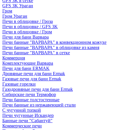
GFS 3K в сетке
GFS 3K Ураган
Гром
Гром Ураган
Печи в облицовке / Гроза
Печи в облицовке / GFS 3K
Печи в облицовке / Гром
Печи для бани Варвара
Печи банные "ВАРВАРА" в конвекционном кожухе
Печи банные "ВАРВАРА" в облицовке из камня
Печи банные "ВАРВАРА" в сетке
Коммерция
Комплектующие Варвара
Печи для бани ERMAK
Дровяные печи для бани Ermak
Газовые печи для бани Ermak
Газовые горелки
Газодровяные печи для бани Ermak
Сибирские печи Термофор
Печи банные толстостенные
Печи банные из нержавеющей стали
С чугунной топкой
Печи чугунные Искандер
Банные печи "Сабантуй"
Коммерческие печи