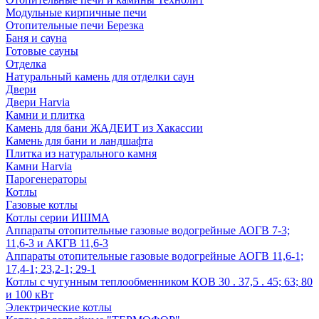
Модульные кирпичные печи
Отопительные печи Березка
Баня и сауна
Готовые сауны
Отделка
Натуральный камень для отделки саун
Двери
Двери Harvia
Камни и плитка
Камень для бани ЖАДЕИТ из Хакассии
Камень для бани и ландшафта
Плитка из натурального камня
Камни Harvia
Парогенераторы
Котлы
Газовые котлы
Котлы серии ИШМА
Аппараты отопительные газовые водогрейные АОГВ 7-3;
11,6-3 и АКГВ 11,6-3
Аппараты отопительные газовые водогрейные АОГВ 11,6-1;
17,4-1; 23,2-1; 29-1
Котлы с чугунным теплообменником КОВ 30 . 37,5 . 45; 63; 80
и 100 кВт
Электрические котлы