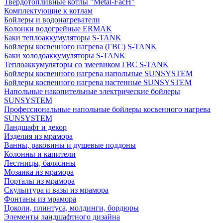
Твердотопливные котлы "Metal-FacH"
Комплектующие к котлам
Бойлеры и водонагреватели
Колонки водогрейные ERMAK
Баки теплоаккумуляторы S-TANK
Бойлеры косвенного нагрева (ГВС) S-TANK
Баки холодоаккумуляторы S-TANK
Теплоаккумуляторы со змеевиком ГВС S-TANK
Бойлеры косвенного нагрева напольные SUNSYSTEM
Бойлеры косвенного нагрева настенные SUNSYSTEM
Напольные накопительные электрические бойлеры
SUNSYSTEM
Профессиональные напольные бойлеры косвенного нагрева
SUNSYSTEM
Ландшафт и декор
Изделия из мрамора
Ванны, раковины и душевые поддоны
Колонны и капители
Лестницы, балясины
Мозаика из мрамора
Порталы из мрамора
Скульптура и вазы из мрамора
Фонтаны из мрамора
Цоколи, плинтуса, молдинги, бордюры
Элементы ландшафтного дизайна