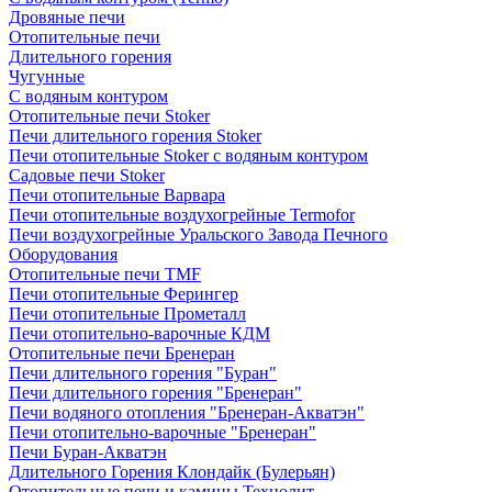
Дровяные печи
Отопительные печи
Длительного горения
Чугунные
C водяным контуром
Отопительные печи Stoker
Печи длительного горения Stoker
Печи отопительные Stoker с водяным контуром
Садовые печи Stoker
Печи отопительные Варвара
Печи отопительные воздухогрейные Termofor
Печи воздухогрейные Уральского Завода Печного
Оборудования
Отопительные печи TMF
Печи отопительные Ферингер
Печи отопительные Прометалл
Печи отопительно-варочные КДМ
Отопительные печи Бренеран
Печи длительного горения "Буран"
Печи длительного горения "Бренеран"
Печи водяного отопления "Бренеран-Акватэн"
Печи отопительно-варочные "Бренеран"
Печи Буран-Акватэн
Длительного Горения Клондайк (Булерьян)
Отопительные печи и камины Технолит