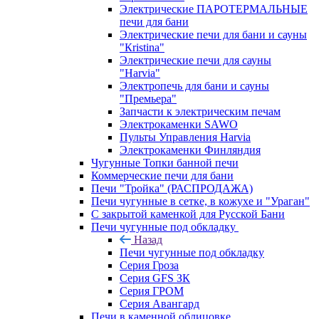
Электрические ПАРОТЕРМАЛЬНЫЕ
печи для бани
Электрические печи для бани и сауны
"Кristina"
Электрические печи для сауны
"Harvia"
Электропечь для бани и сауны
"Премьера"
Запчасти к электрическим печам
Электрокаменки SAWO
Пульты Управления Harvia
Электрокаменки Финляндия
Чугунные Топки банной печи
Коммерческие печи для бани
Печи "Тройка" (РАСПРОДАЖА)
Печи чугунные в сетке, в кожухе и "Ураган"
С закрытой каменкой для Русской Бани
Печи чугунные под обкладку
Назад
Печи чугунные под обкладку
Серия Гроза
Серия GFS ЗК
Серия ГРОМ
Серия Авангард
Печи в каменной облицовке