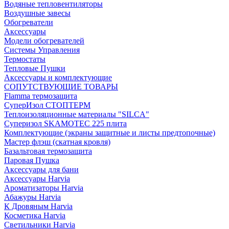
Водяные тепловентиляторы
Воздушные завесы
Обогреватели
Аксессуары
Модели обогревателей
Системы Управления
Термостаты
Тепловые Пушки
Аксессуары и комплектующие
СОПУТСТВУЮЩИЕ ТОВАРЫ
Flamma термозащита
СуперИзол СТОПТЕРМ
Теплоизоляционные материалы "SILCA"
Суперизол SKAMOTEC 225 плита
Комплектующие (экраны защитные и листы предтопочные)
Мастер флэш (скатная кровля)
Базальтовая термозащита
Паровая Пушка
Аксессуары для бани
Аксессуары Harvia
Ароматизаторы Harvia
Абажуры Harvia
К Дровяным Harvia
Косметика Harvia
Светильники Harvia