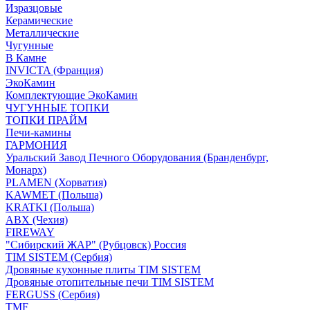
Изразцовые
Керамические
Металлические
Чугунные
В Камне
INVICTA (Франция)
ЭкоКамин
Комплектующие ЭкоКамин
ЧУГУННЫЕ ТОПКИ
ТОПКИ ПРАЙМ
Печи-камины
ГАРМОНИЯ
Уральский Завод Печного Оборудования (Бранденбург,
Монарх)
PLAMEN (Хорватия)
KAWMET (Польша)
KRATKI (Польша)
ABX (Чехия)
FIREWAY
"Сибирский ЖАР" (Рубцовск) Россия
TIM SISTEM (Сербия)
Дровяные кухонные плиты TIM SISTEM
Дровяные отопительные печи TIM SISTEM
FERGUSS (Сербия)
TMF