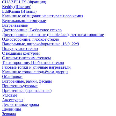
CHAZELLES (Франция)
Keddy (Швеция)
EdilKamin (Италия)
Каминные облицовки из натурального камня
Вертикально-вытянутые
Встраиваемые
Двусторонние, Г-образное стекло
Двусторонние, сквозные (double face), четырехсторонние
Односторонние, плоское стекло
Панорамные, широкоформатные, 16:9, 22:9
Полукруглое стекло
С водяным контуром
С призматическим стеклом
Трехсторонние, П-образное стекло
Газовые топки и уличные нагреватели
Каминные топки с подъёмом дверцы
Облицовки
Встроенные, рамки, фасады
Пристенно-угловые
Пристенные (фронтальные)
Угловые
Аксессуары
Декоративные дрова
Дровницы
Зеркала