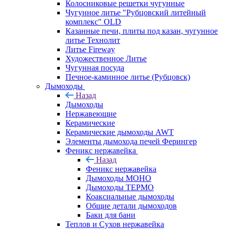
Колосниковые решетки чугунные
Чугунное литье "Рубцовский литейный
комплекс" OLD
Казанные печи, плиты под казан, чугунное
литье Технолит
Литье Fireway
Художественное Литье
Чугунная посуда
Печное-каминное литье (Рубцовск)
Дымоходы
Назад
Дымоходы
Нержавеющие
Керамические
Керамические дымоходы AWT
Элементы дымохода печей Ферингер
Феникс нержавейка
Назад
Феникс нержавейка
Дымоходы МОНО
Дымоходы ТЕРМО
Коаксиальные дымоходы
Общие детали дымоходов
Баки для бани
Теплов и Сухов нержавейка