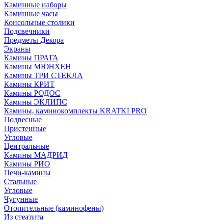
Каминные наборы
Каминные часы
Консольные столики
Подсвечники
Предметы Декора
Экраны
Камины ПРАГА
Камины МЮНХЕН
Камины ТРИ СТЕКЛА
Камины КРИТ
Камины РОДОС
Камины ЭКЛИПС
Камины, каминокомплекты KRATKI PRO
Подвесные
Пристенные
Угловые
Центральные
Камины МАДРИД
Камины РИО
Печи-камины
Стальные
Угловые
Чугунные
Отопительные (каминофены)
Из стеатита