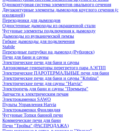
Одноконтурная система элементов овального сечения
Двухконтурные элементы дымоходов круглого сечения (с
изоляцией)
Переходники для дымоходов
Одностенные дымоходы из окрашенной стали
Чугунные элементы подключения к дымоходу
Дымоходы из вулканической пемзы
Гибкие дымоходы для подключения
Stabile
Переходные патрубки на дымоход (Рубцовск)
Печи для бани и сауны
Электрические печи для бани и сауны
Автономные генераторы перегретого пара АЭГПП
Электрические ПАРОТЕРМАЛЬНЫЕ печи для бани
Электрические печи для бани и сауны "Кristina"
Электрические печи для сауны "Harvia"
Электропечь для бани и сауны "Премьера"
Запчасти к электрическим печам
Электрокаменки SAWO
Пульты Управления Harvia
Электрокаменки Финляндия
Чугунные Топки банной печи
Коммерческие печи для бани
Печи "Тройка" (РАСПРОДАЖА)
Печи чугунные в сетке, в кожухе и "Ураган"