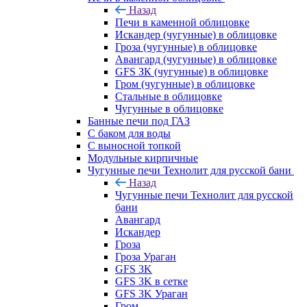
Назад
Печи в каменной облицовке
Искандер (чугунные) в облицовке
Гроза (чугунные) в облицовке
Авангард (чугунные) в облицовке
GFS ЗК (чугунные) в облицовке
Гром (чугунные) в облицовке
Стальные в облицовке
Чугунные в облицовке
Банные печи под ГАЗ
С баком для воды
С выносной топкой
Модульные кирпичные
Чугунные печи Технолит для русской бани
Назад
Чугунные печи Технолит для русской
бани
Авангард
Искандер
Гроза
Гроза Ураган
GFS 3K
GFS 3K в сетке
GFS 3K Ураган
Гром