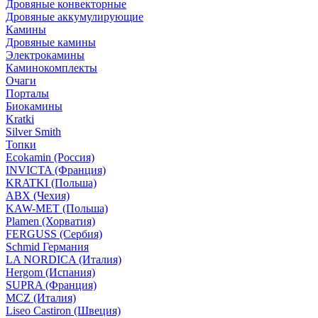
Дровяные конвекторные
Дровяные аккумулирующие
Камины
Дровяные камины
Электрокамины
Каминокомплекты
Очаги
Порталы
Биокамины
Kratki
Silver Smith
Топки
Ecokamin (Россия)
INVICTA (Франция)
KRATKI (Польша)
ABX (Чехия)
KAW-MET (Польша)
Plamen (Хорватия)
FERGUSS (Сербия)
Schmid Германия
LA NORDICA (Италия)
Hergom (Испания)
SUPRA (Франция)
MCZ (Италия)
Liseo Castiron (Швеция)