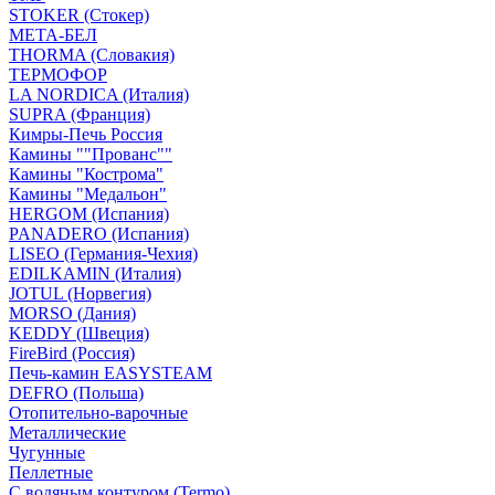
STOKER (Стокер)
МЕТА-БЕЛ
THORMA (Словакия)
ТЕРМОФОР
LA NORDICA (Италия)
SUPRA (Франция)
Кимры-Печь Россия
Камины ""Прованс""
Камины "Кострома"
Камины "Медальон"
HERGOM (Испания)
PANADERO (Испания)
LISEO (Германия-Чехия)
EDILKAMIN (Италия)
JOTUL (Норвегия)
MORSO (Дания)
KEDDY (Швеция)
FireBird (Россия)
Печь-камин EASYSTEAM
DEFRO (Польша)
Отопительно-варочные
Металлические
Чугунные
Пеллетные
С водяным контуром (Termo)