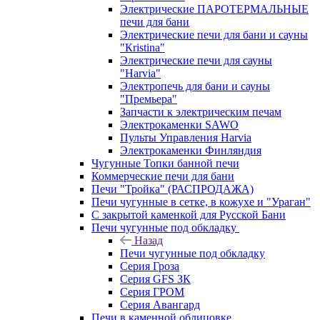
Электрические ПАРОТЕРМАЛЬНЫЕ
печи для бани
Электрические печи для бани и сауны
"Кristina"
Электрические печи для сауны
"Harvia"
Электропечь для бани и сауны
"Премьера"
Запчасти к электрическим печам
Электрокаменки SAWO
Пульты Управления Harvia
Электрокаменки Финляндия
Чугунные Топки банной печи
Коммерческие печи для бани
Печи "Тройка" (РАСПРОДАЖА)
Печи чугунные в сетке, в кожухе и "Ураган"
С закрытой каменкой для Русской Бани
Печи чугунные под обкладку
Назад
Печи чугунные под обкладку
Серия Гроза
Серия GFS ЗК
Серия ГРОМ
Серия Авангард
Печи в каменной облицовке