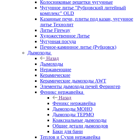
Колосниковые решетки чугунные
Чугунное литье "Рубцовский литейный
комплекс" OLD
Казанные печи, плиты под казан, чугунное
литье Технолит
Литье Fireway
Художественное Литье
Чугунная посуда
Печное-каминное литье (Рубцовск)
Дымоходы
Назад
Дымоходы
Нержавеющие
Керамические
Керамические дымоходы AWT
Элементы дымохода печей Ферингер
Феникс нержавейка
Назад
Феникс нержавейка
Дымоходы МОНО
Дымоходы ТЕРМО
Коаксиальные дымоходы
Общие детали дымоходов
Баки для бани
Теплов и Сухов нержавейка