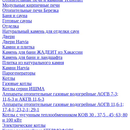
Модульные кирпичные печи
Отопительные печи Березка
Баня и сауна
Готовые сауны
Отделка
Натуральный камень для отделки саун
Двери
Двери Harvia
Камни и плитка
Камень для бани ЖАДЕИТ из Хакассии
Камень для бани и ландшафта
Плитка из натурального камня
Камни Harvia
Парогенераторы
Котлы
Газовые котлы
Котлы серии ИШМА
Аппараты отопительные газовые водогрейные АОГВ 7-3;
11,6-3 и АКГВ 11,6-3
Аппараты отопительные газовые водогрейные АОГВ 11,6-1;
17,4-1; 23,2-1; 29-1
Котлы с чугунным теплообменником КОВ 30 . 37,5 . 45; 63; 80
и 100 кВт
Электрические котлы