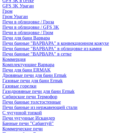
GFS 3K в сетке
GFS 3K Ураган
Гром
Гром Ураган
Печи в облицовке / Гроза
Печи в облицовке / GFS 3K
Печи в облицовке / Гром
Печи для бани Варвара
Печи банные "ВАРВАРА" в конвекционном кожухе
Печи банные "ВАРВАРА" в облицовке из камня
Печи банные "ВАРВАРА" в сетке
Коммерция
Комплектующие Варвара
Печи для бани ERMAK
Дровяные печи для бани Ermak
Газовые печи для бани Ermak
Газовые горелки
Газодровяные печи для бани Ermak
Сибирские печи Термофор
Печи банные толстостенные
Печи банные из нержавеющей стали
С чугунной топкой
Печи чугунные Искандер
Банные печи "Сабантуй"
Коммерческие печи