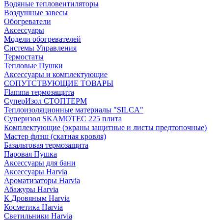
Водяные тепловентиляторы
Воздушные завесы
Обогреватели
Аксессуары
Модели обогревателей
Системы Управления
Термостаты
Тепловые Пушки
Аксессуары и комплектующие
СОПУТСТВУЮЩИЕ ТОВАРЫ
Flamma термозащита
СуперИзол СТОПТЕРМ
Теплоизоляционные материалы "SILCA"
Суперизол SKAMOTEC 225 плита
Комплектующие (экраны защитные и листы предтопочные)
Мастер флэш (скатная кровля)
Базальтовая термозащита
Паровая Пушка
Аксессуары для бани
Аксессуары Harvia
Ароматизаторы Harvia
Абажуры Harvia
К Дровяным Harvia
Косметика Harvia
Светильники Harvia