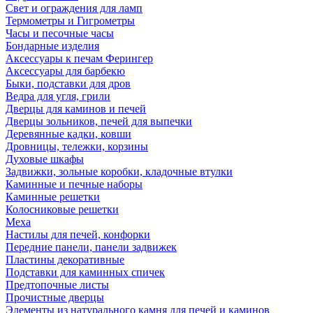
Свет и ограждения для ламп
Термометры и Гигрометры
Часы и песочные часы
Бондарные изделия
Аксессуары к печам Ферингер
Аксессуары для барбекю
Быки, подставки для дров
Ведра для угля, грили
Дверцы для каминов и печей
Дверцы зольников, печей для выпечки
Деревянные кадки, ковши
Дровницы, тележки, корзины
Духовые шкафы
Задвижки, зольные коробки, кладочные втулки
Каминные и печные наборы
Каминные решетки
Колосниковые решетки
Меха
Настилы для печей, конфорки
Передние панели, панели задвижек
Пластины декоративные
Подставки для каминных спичек
Предтопочные листы
Прочистные дверцы
Элементы из натурального камня для печей и каминов