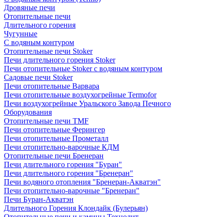
Дровяные печи
Отопительные печи
Длительного горения
Чугунные
C водяным контуром
Отопительные печи Stoker
Печи длительного горения Stoker
Печи отопительные Stoker с водяным контуром
Садовые печи Stoker
Печи отопительные Варвара
Печи отопительные воздухогрейные Termofor
Печи воздухогрейные Уральского Завода Печного
Оборудования
Отопительные печи TMF
Печи отопительные Ферингер
Печи отопительные Прометалл
Печи отопительно-варочные КДМ
Отопительные печи Бренеран
Печи длительного горения "Буран"
Печи длительного горения "Бренеран"
Печи водяного отопления "Бренеран-Акватэн"
Печи отопительно-варочные "Бренеран"
Печи Буран-Акватэн
Длительного Горения Клондайк (Булерьян)
Отопительные печи и камины Технолит