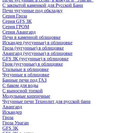
С закрытой каменкой для Русской Бани
Печи чугунные под обкладку
Серия Гроза
Серия GFS ЗК
Серия ГРОМ
Серия Авангард
Печи в каменной облицовке
Искандер (чугунные) в облицовке
Гроза (чугунные) в облицовке
Авангард (чугунные) в облицовке
GFS ЗК (чугунные) в облицовке
Гром (чугунные) в облицовке
Стальные в облицовке
Чугунные в облицовке
Банные печи под ГАЗ
С баком для воды
С выносной топкой
Модульные кирпичные
Чугунные печи Технолит для русской бани
Авангард
Искандер
Гроза
Гроза Ураган
GFS 3K