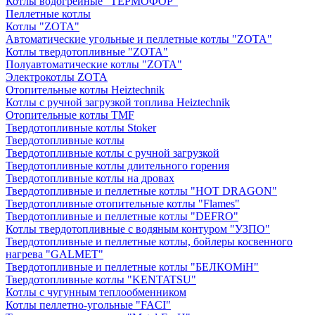
Котлы водогрейные "ТЕРМОФОР"
Пеллетные котлы
Котлы "ZOTA"
Автоматические угольные и пеллетные котлы "ZOTA"
Котлы твердотопливные "ZOTA"
Полуавтоматические котлы "ZOTA"
Электрокотлы ZOTA
Отопительные котлы Heiztechnik
Котлы с ручной загрузкой топлива Heiztechnik
Отопительные котлы TMF
Твердотопливные котлы Stoker
Твердотопливные котлы
Твердотопливные котлы с ручной загрузкой
Твердотопливные котлы длительного горения
Твердотопливные котлы на дровах
Твердотопливные и пеллетные котлы "HOT DRAGON"
Твердотопливные отопительные котлы "Flames"
Твердотопливные и пеллетные котлы "DEFRO"
Котлы твердотопливные с водяным контуром "УЗПО"
Твердотопливные и пеллетные котлы, бойлеры косвенного
нагрева "GALMET"
Твердотопливные и пеллетные котлы "БЕЛКОМiН"
Твердотопливные котлы "KENTATSU"
Котлы с чугунным теплообменником
Котлы пеллетно-угольные "FACI"