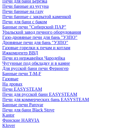
Печи для бани Березка
Печи банные из чугуна
Печи банные на газу
Печи банные с закрытой каменкой
Печи для бани с баком
Банные печи "Сибирский ПАР"
Уральский завод печного оборудования
Газо-дровяные печи для бань "УЗПО"
Дровяные печи для бань "УЗПО"
Газовые горелки к печам и котлам
Ижкомцентр ВВД
Печи из нержавейки Чародейка
Чугунные под обкладку и в камне
Для русской бани печи Ферингер
Банные печи T-M-F
Газовые
На дровах
Печи EASYSTEAM
Печи для русской бани EASYSTEAM
Печи для коммерческих бань EASYSTEAM
Банные печи Parovar
Печи для бани Black Stove
Kastor
Финские HARVIA
Klover