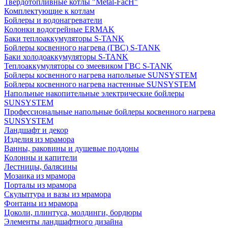
Твердотопливные котлы "Metal-FacH"
Комплектующие к котлам
Бойлеры и водонагреватели
Колонки водогрейные ERMAK
Баки теплоаккумуляторы S-TANK
Бойлеры косвенного нагрева (ГВС) S-TANK
Баки холодоаккумуляторы S-TANK
Теплоаккумуляторы со змеевиком ГВС S-TANK
Бойлеры косвенного нагрева напольные SUNSYSTEM
Бойлеры косвенного нагрева настенные SUNSYSTEM
Напольные накопительные электрические бойлеры
SUNSYSTEM
Профессиональные напольные бойлеры косвенного нагрева
SUNSYSTEM
Ландшафт и декор
Изделия из мрамора
Ванны, раковины и душевые поддоны
Колонны и капители
Лестницы, балясины
Мозаика из мрамора
Порталы из мрамора
Скульптура и вазы из мрамора
Фонтаны из мрамора
Цоколи, плинтуса, молдинги, бордюры
Элементы ландшафтного дизайна