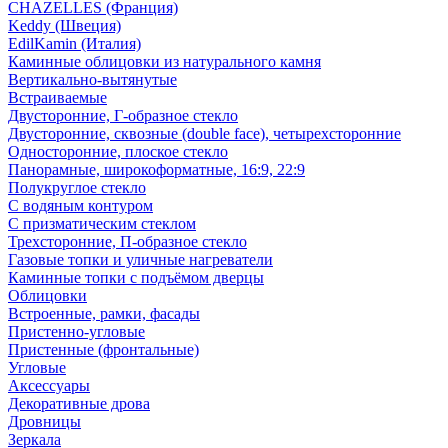
CHAZELLES (Франция)
Keddy (Швеция)
EdilKamin (Италия)
Каминные облицовки из натурального камня
Вертикально-вытянутые
Встраиваемые
Двусторонние, Г-образное стекло
Двусторонние, сквозные (double face), четырехсторонние
Односторонние, плоское стекло
Панорамные, широкоформатные, 16:9, 22:9
Полукруглое стекло
С водяным контуром
С призматическим стеклом
Трехсторонние, П-образное стекло
Газовые топки и уличные нагреватели
Каминные топки с подъёмом дверцы
Облицовки
Встроенные, рамки, фасады
Пристенно-угловые
Пристенные (фронтальные)
Угловые
Аксессуары
Декоративные дрова
Дровницы
Зеркала