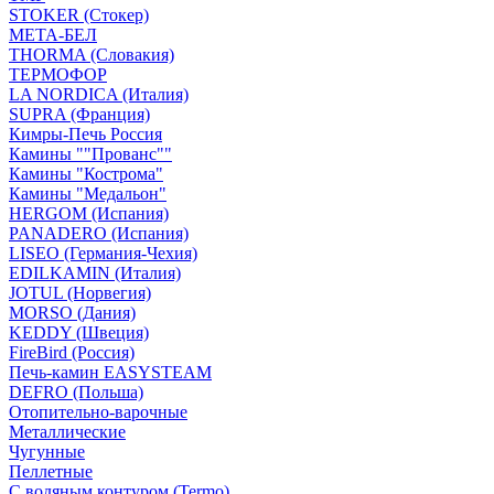
STOKER (Стокер)
МЕТА-БЕЛ
THORMA (Словакия)
ТЕРМОФОР
LA NORDICA (Италия)
SUPRA (Франция)
Кимры-Печь Россия
Камины ""Прованс""
Камины "Кострома"
Камины "Медальон"
HERGOM (Испания)
PANADERO (Испания)
LISEO (Германия-Чехия)
EDILKAMIN (Италия)
JOTUL (Норвегия)
MORSO (Дания)
KEDDY (Швеция)
FireBird (Россия)
Печь-камин EASYSTEAM
DEFRO (Польша)
Отопительно-варочные
Металлические
Чугунные
Пеллетные
С водяным контуром (Termo)