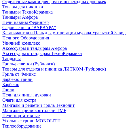
Отделочные камни для дома и пешеходных дорожек
Товары для пикника
Тандыры ТехноКерамика
Тандыры Амфора
Печи-казаны Ферингер
Садовые печи "ВАРВАРА"
Казан-мангал и Печь для утилизации мусора Уральский Завод
Печного Оборудования
Уличный комплекс
Аксессуары к тандырам Амфора
Аксессуары к тандырам ТехноКерамика
Тандыры
Гриль-решетки (Рубцовск)
Товары для отдыха и пикника ЛИТКОМ (Рубцовск)
Гриль от Феникс
Барбекю-грили
Барбекю
Грили
Печи для пицы, духовки
Очаги для костра
Мангалы и решетки-гриль Технолит
Мангалы грили коптильни TMF
Печи портативные
Угольные грили MONOLITH
Теплооборудование