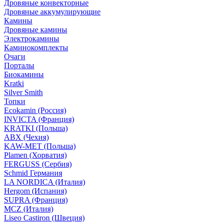
Дровяные конвекторные
Дровяные аккумулирующие
Камины
Дровяные камины
Электрокамины
Каминокомплекты
Очаги
Порталы
Биокамины
Kratki
Silver Smith
Топки
Ecokamin (Россия)
INVICTA (Франция)
KRATKI (Польша)
ABX (Чехия)
KAW-MET (Польша)
Plamen (Хорватия)
FERGUSS (Сербия)
Schmid Германия
LA NORDICA (Италия)
Hergom (Испания)
SUPRA (Франция)
MCZ (Италия)
Liseo Castiron (Швеция)