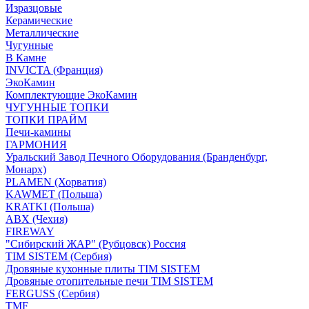
Изразцовые
Керамические
Металлические
Чугунные
В Камне
INVICTA (Франция)
ЭкоКамин
Комплектующие ЭкоКамин
ЧУГУННЫЕ ТОПКИ
ТОПКИ ПРАЙМ
Печи-камины
ГАРМОНИЯ
Уральский Завод Печного Оборудования (Бранденбург,
Монарх)
PLAMEN (Хорватия)
KAWMET (Польша)
KRATKI (Польша)
ABX (Чехия)
FIREWAY
"Сибирский ЖАР" (Рубцовск) Россия
TIM SISTEM (Сербия)
Дровяные кухонные плиты TIM SISTEM
Дровяные отопительные печи TIM SISTEM
FERGUSS (Сербия)
TMF