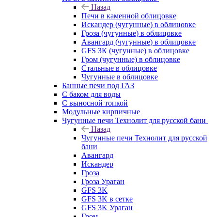
Назад
Печи в каменной облицовке
Искандер (чугунные) в облицовке
Гроза (чугунные) в облицовке
Авангард (чугунные) в облицовке
GFS ЗК (чугунные) в облицовке
Гром (чугунные) в облицовке
Стальные в облицовке
Чугунные в облицовке
Банные печи под ГАЗ
С баком для воды
С выносной топкой
Модульные кирпичные
Чугунные печи Технолит для русской бани
Назад
Чугунные печи Технолит для русской
бани
Авангард
Искандер
Гроза
Гроза Ураган
GFS 3K
GFS 3K в сетке
GFS 3K Ураган
Гром