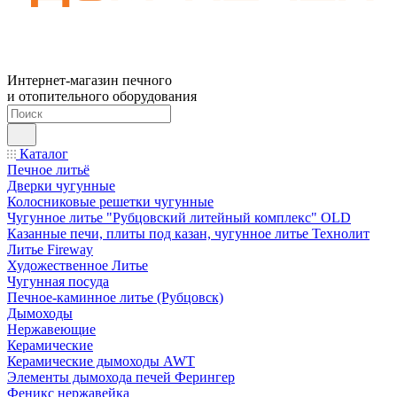
Интернет-магазин печного
и отопительного оборудования
Каталог
Печное литьё
Дверки чугунные
Колосниковые решетки чугунные
Чугунное литье "Рубцовский литейный комплекс" OLD
Казанные печи, плиты под казан, чугунное литье Технолит
Литье Fireway
Художественное Литье
Чугунная посуда
Печное-каминное литье (Рубцовск)
Дымоходы
Нержавеющие
Керамические
Керамические дымоходы AWT
Элементы дымохода печей Ферингер
Феникс нержавейка