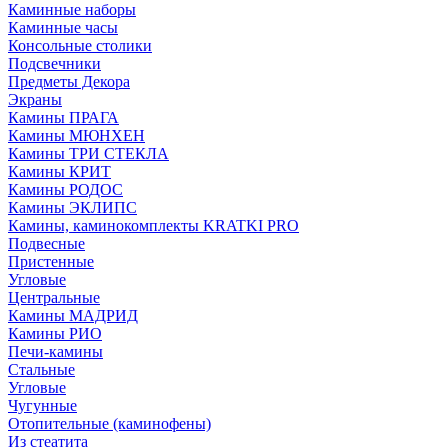
Каминные наборы
Каминные часы
Консольные столики
Подсвечники
Предметы Декора
Экраны
Камины ПРАГА
Камины МЮНХЕН
Камины ТРИ СТЕКЛА
Камины КРИТ
Камины РОДОС
Камины ЭКЛИПС
Камины, каминокомплекты KRATKI PRO
Подвесные
Пристенные
Угловые
Центральные
Камины МАДРИД
Камины РИО
Печи-камины
Стальные
Угловые
Чугунные
Отопительные (каминофены)
Из стеатита