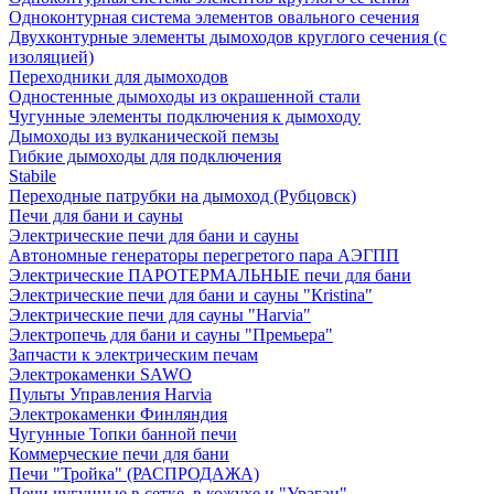
Одноконтурная система элементов овального сечения
Двухконтурные элементы дымоходов круглого сечения (с
изоляцией)
Переходники для дымоходов
Одностенные дымоходы из окрашенной стали
Чугунные элементы подключения к дымоходу
Дымоходы из вулканической пемзы
Гибкие дымоходы для подключения
Stabile
Переходные патрубки на дымоход (Рубцовск)
Печи для бани и сауны
Электрические печи для бани и сауны
Автономные генераторы перегретого пара АЭГПП
Электрические ПАРОТЕРМАЛЬНЫЕ печи для бани
Электрические печи для бани и сауны "Кristina"
Электрические печи для сауны "Harvia"
Электропечь для бани и сауны "Премьера"
Запчасти к электрическим печам
Электрокаменки SAWO
Пульты Управления Harvia
Электрокаменки Финляндия
Чугунные Топки банной печи
Коммерческие печи для бани
Печи "Тройка" (РАСПРОДАЖА)
Печи чугунные в сетке, в кожухе и "Ураган"