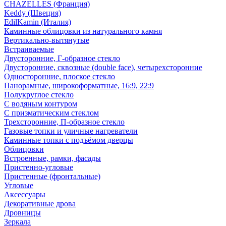
CHAZELLES (Франция)
Keddy (Швеция)
EdilKamin (Италия)
Каминные облицовки из натурального камня
Вертикально-вытянутые
Встраиваемые
Двусторонние, Г-образное стекло
Двусторонние, сквозные (double face), четырехсторонние
Односторонние, плоское стекло
Панорамные, широкоформатные, 16:9, 22:9
Полукруглое стекло
С водяным контуром
С призматическим стеклом
Трехсторонние, П-образное стекло
Газовые топки и уличные нагреватели
Каминные топки с подъёмом дверцы
Облицовки
Встроенные, рамки, фасады
Пристенно-угловые
Пристенные (фронтальные)
Угловые
Аксессуары
Декоративные дрова
Дровницы
Зеркала