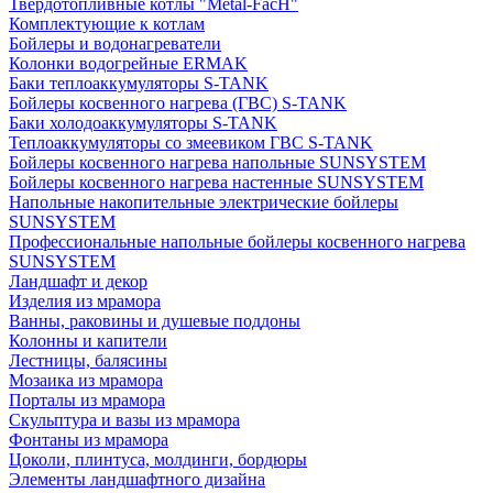
Твердотопливные котлы "Metal-FacH"
Комплектующие к котлам
Бойлеры и водонагреватели
Колонки водогрейные ERMAK
Баки теплоаккумуляторы S-TANK
Бойлеры косвенного нагрева (ГВС) S-TANK
Баки холодоаккумуляторы S-TANK
Теплоаккумуляторы со змеевиком ГВС S-TANK
Бойлеры косвенного нагрева напольные SUNSYSTEM
Бойлеры косвенного нагрева настенные SUNSYSTEM
Напольные накопительные электрические бойлеры
SUNSYSTEM
Профессиональные напольные бойлеры косвенного нагрева
SUNSYSTEM
Ландшафт и декор
Изделия из мрамора
Ванны, раковины и душевые поддоны
Колонны и капители
Лестницы, балясины
Мозаика из мрамора
Порталы из мрамора
Скульптура и вазы из мрамора
Фонтаны из мрамора
Цоколи, плинтуса, молдинги, бордюры
Элементы ландшафтного дизайна