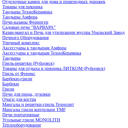
Отделочные камни для дома и пешеходных дорожек
Товары для пикника
Тандыры ТехноКерамика
Тандыры Амфора
Печи-казаны Ферингер
Садовые печи "ВАРВАРА"
Казан-мангал и Печь для утилизации мусора Уральский Завод
Печного Оборудования
Уличный комплекс
Аксессуары к тандырам Амфора
Аксессуары к тандырам ТехноКерамика
Тандыры
Гриль-решетки (Рубцовск)
Товары для отдыха и пикника ЛИТКОМ (Рубцовск)
Гриль от Феникс
Барбекю-грили
Барбекю
Грили
Печи для пицы, духовки
Очаги для костра
Мангалы и решетки-гриль Технолит
Мангалы грили коптильни TMF
Печи портативные
Угольные грили MONOLITH
Теплооборудование