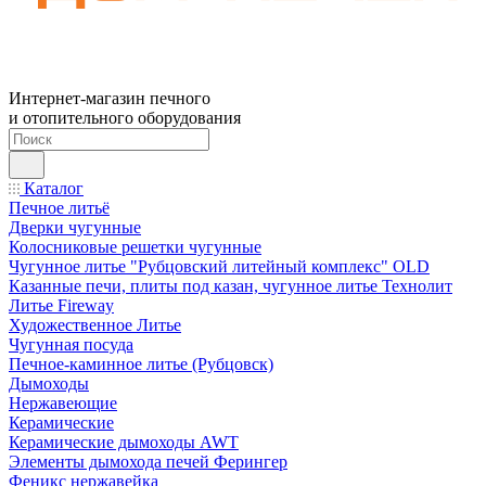
Интернет-магазин печного
и отопительного оборудования
Каталог
Печное литьё
Дверки чугунные
Колосниковые решетки чугунные
Чугунное литье "Рубцовский литейный комплекс" OLD
Казанные печи, плиты под казан, чугунное литье Технолит
Литье Fireway
Художественное Литье
Чугунная посуда
Печное-каминное литье (Рубцовск)
Дымоходы
Нержавеющие
Керамические
Керамические дымоходы AWT
Элементы дымохода печей Ферингер
Феникс нержавейка