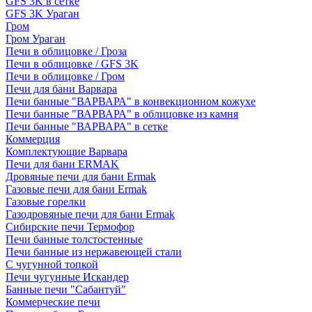
GFS 3K в сетке
GFS 3K Ураган
Гром
Гром Ураган
Печи в облицовке / Гроза
Печи в облицовке / GFS 3K
Печи в облицовке / Гром
Печи для бани Варвара
Печи банные "ВАРВАРА" в конвекционном кожухе
Печи банные "ВАРВАРА" в облицовке из камня
Печи банные "ВАРВАРА" в сетке
Коммерция
Комплектующие Варвара
Печи для бани ERMAK
Дровяные печи для бани Ermak
Газовые печи для бани Ermak
Газовые горелки
Газодровяные печи для бани Ermak
Сибирские печи Термофор
Печи банные толстостенные
Печи банные из нержавеющей стали
С чугунной топкой
Печи чугунные Искандер
Банные печи "Сабантуй"
Коммерческие печи