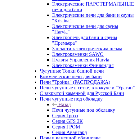
Электрические ПАРОТЕРМАЛЬНЫЕ
печи для бани
Электрические печи для бани и сауны
"Кristina"
Электрические печи для сауны
"Harvia"
Электропечь для бани и сауны
"Премьера"
Запчасти к электрическим печам
Электрокаменки SAWO
Пульты Управления Harvia
Электрокаменки Финляндия
Чугунные Топки банной печи
Коммерческие печи для бани
Печи "Тройка" (РАСПРОДАЖА)
Печи чугунные в сетке, в кожухе и "Ураган"
С закрытой каменкой для Русской Бани
Печи чугунные под обкладку
Назад
Печи чугунные под обкладку
Серия Гроза
Серия GFS ЗК
Серия ГРОМ
Серия Авангард
Печи в каменной облицовке