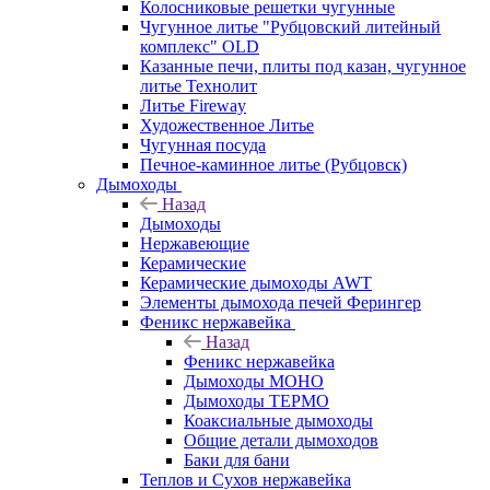
Колосниковые решетки чугунные
Чугунное литье "Рубцовский литейный
комплекс" OLD
Казанные печи, плиты под казан, чугунное
литье Технолит
Литье Fireway
Художественное Литье
Чугунная посуда
Печное-каминное литье (Рубцовск)
Дымоходы
Назад
Дымоходы
Нержавеющие
Керамические
Керамические дымоходы AWT
Элементы дымохода печей Ферингер
Феникс нержавейка
Назад
Феникс нержавейка
Дымоходы МОНО
Дымоходы ТЕРМО
Коаксиальные дымоходы
Общие детали дымоходов
Баки для бани
Теплов и Сухов нержавейка