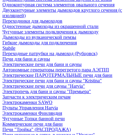
Одноконтурная система элементов овального сечения
Двухконтурные элементы дымоходов круглого сечения (с
изоляцией)
Переходники для дымоходов
Одностенные дымоходы из окрашенной стали
Чугунные элементы подключения к дымоходу
Дымоходы из вулканической пемзы
Гибкие дымоходы для подключения
Stabile
Переходные патрубки на дымоход (Рубцовск)
Печи для бани и сауны
Электрические печи для бани и сауны
Автономные генераторы перегретого пара АЭГПП
Электрические ПАРОТЕРМАЛЬНЫЕ печи для бани
Электрические печи для бани и сауны "Кristina"
Электрические печи для сауны "Harvia"
Электропечь для бани и сауны "Премьера"
Запчасти к электрическим печам
Электрокаменки SAWO
Пульты Управления Harvia
Электрокаменки Финляндия
Чугунные Топки банной печи
Коммерческие печи для бани
Печи "Тройка" (РАСПРОДАЖА)
Печи чугунные в сетке, в кожухе и "Ураган"