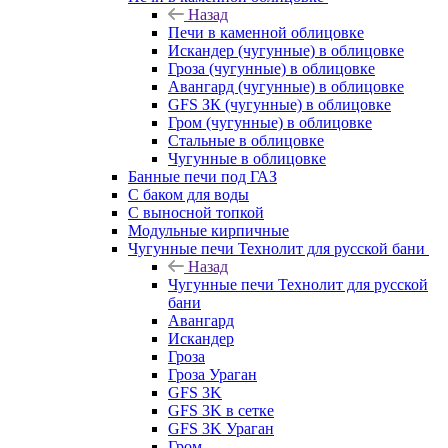
Назад
Печи в каменной облицовке
Искандер (чугунные) в облицовке
Гроза (чугунные) в облицовке
Авангард (чугунные) в облицовке
GFS ЗК (чугунные) в облицовке
Гром (чугунные) в облицовке
Стальные в облицовке
Чугунные в облицовке
Банные печи под ГАЗ
С баком для воды
С выносной топкой
Модульные кирпичные
Чугунные печи Технолит для русской бани
Назад
Чугунные печи Технолит для русской
бани
Авангард
Искандер
Гроза
Гроза Ураган
GFS 3K
GFS 3K в сетке
GFS 3K Ураган
Гром