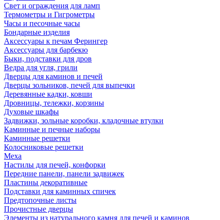
Свет и ограждения для ламп
Термометры и Гигрометры
Часы и песочные часы
Бондарные изделия
Аксессуары к печам Ферингер
Аксессуары для барбекю
Быки, подставки для дров
Ведра для угля, грили
Дверцы для каминов и печей
Дверцы зольников, печей для выпечки
Деревянные кадки, ковши
Дровницы, тележки, корзины
Духовые шкафы
Задвижки, зольные коробки, кладочные втулки
Каминные и печные наборы
Каминные решетки
Колосниковые решетки
Меха
Настилы для печей, конфорки
Передние панели, панели задвижек
Пластины декоративные
Подставки для каминных спичек
Предтопочные листы
Прочистные дверцы
Элементы из натурального камня для печей и каминов