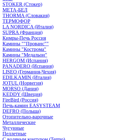
STOKER (Стокер)
МЕТА-БЕЛ
THORMA (Словакия)
ТЕРМОФОР
LA NORDICA (Италия)
SUPRA (Франция)
Кимры-Печь Россия
Камины ""Прованс""
Камины "Кострома"
Камины "Медальон"
HERGOM (Испания)
PANADERO (Испания)
LISEO (Германия-Чехия)
EDILKAMIN (Италия)
JOTUL (Норвегия)
MORSO (Дания)
KEDDY (Швеция)
FireBird (Россия)
Печь-камин EASYSTEAM
DEFRO (Польша)
Отопительно-варочные
Металлические
Чугунные
Пеллетные
С водяным контуром (Termo)