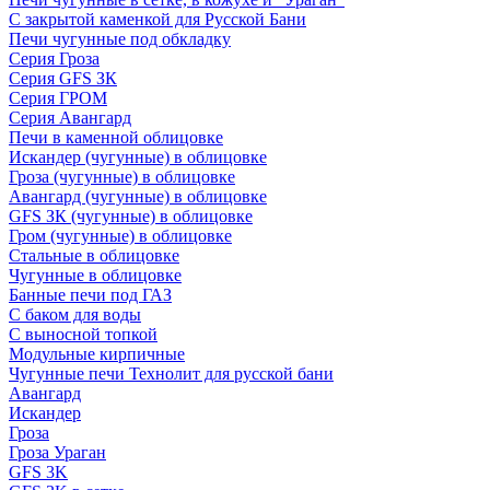
С закрытой каменкой для Русской Бани
Печи чугунные под обкладку
Серия Гроза
Серия GFS ЗК
Серия ГРОМ
Серия Авангард
Печи в каменной облицовке
Искандер (чугунные) в облицовке
Гроза (чугунные) в облицовке
Авангард (чугунные) в облицовке
GFS ЗК (чугунные) в облицовке
Гром (чугунные) в облицовке
Стальные в облицовке
Чугунные в облицовке
Банные печи под ГАЗ
С баком для воды
С выносной топкой
Модульные кирпичные
Чугунные печи Технолит для русской бани
Авангард
Искандер
Гроза
Гроза Ураган
GFS 3K