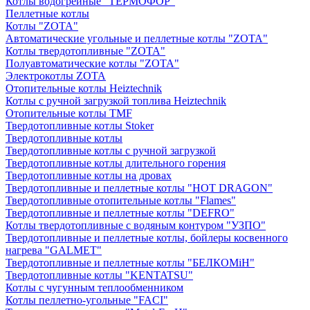
Котлы водогрейные "ТЕРМОФОР"
Пеллетные котлы
Котлы "ZOTA"
Автоматические угольные и пеллетные котлы "ZOTA"
Котлы твердотопливные "ZOTA"
Полуавтоматические котлы "ZOTA"
Электрокотлы ZOTA
Отопительные котлы Heiztechnik
Котлы с ручной загрузкой топлива Heiztechnik
Отопительные котлы TMF
Твердотопливные котлы Stoker
Твердотопливные котлы
Твердотопливные котлы с ручной загрузкой
Твердотопливные котлы длительного горения
Твердотопливные котлы на дровах
Твердотопливные и пеллетные котлы "HOT DRAGON"
Твердотопливные отопительные котлы "Flames"
Твердотопливные и пеллетные котлы "DEFRO"
Котлы твердотопливные с водяным контуром "УЗПО"
Твердотопливные и пеллетные котлы, бойлеры косвенного
нагрева "GALMET"
Твердотопливные и пеллетные котлы "БЕЛКОМiН"
Твердотопливные котлы "KENTATSU"
Котлы с чугунным теплообменником
Котлы пеллетно-угольные "FACI"