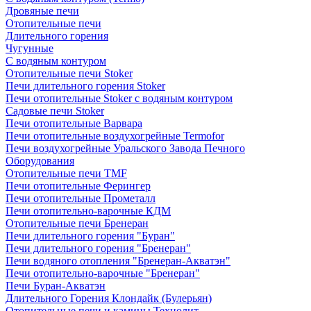
Дровяные печи
Отопительные печи
Длительного горения
Чугунные
C водяным контуром
Отопительные печи Stoker
Печи длительного горения Stoker
Печи отопительные Stoker с водяным контуром
Садовые печи Stoker
Печи отопительные Варвара
Печи отопительные воздухогрейные Termofor
Печи воздухогрейные Уральского Завода Печного
Оборудования
Отопительные печи TMF
Печи отопительные Ферингер
Печи отопительные Прометалл
Печи отопительно-варочные КДМ
Отопительные печи Бренеран
Печи длительного горения "Буран"
Печи длительного горения "Бренеран"
Печи водяного отопления "Бренеран-Акватэн"
Печи отопительно-варочные "Бренеран"
Печи Буран-Акватэн
Длительного Горения Клондайк (Булерьян)
Отопительные печи и камины Технолит