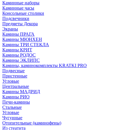
Каминные наборы
Каминные часы
Консольные столики
Подсвечники
Предметы Декора
Экраны
Камины ПРАГА
Камины МЮНХЕН
Камины ТРИ СТЕКЛА
Камины КРИТ
Камины РОДОС
Камины ЭКЛИПС
Камины, каминокомплекты KRATKI PRO
Подвесные
Пристенные
Угловые
Центральные
Камины МАДРИД
Камины РИО
Печи-камины
Стальные
Угловые
Чугунные
Отопительные (каминофены)
Из стеатита