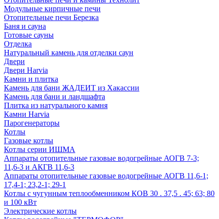
Модульные кирпичные печи
Отопительные печи Березка
Баня и сауна
Готовые сауны
Отделка
Натуральный камень для отделки саун
Двери
Двери Harvia
Камни и плитка
Камень для бани ЖАДЕИТ из Хакассии
Камень для бани и ландшафта
Плитка из натурального камня
Камни Harvia
Парогенераторы
Котлы
Газовые котлы
Котлы серии ИШМА
Аппараты отопительные газовые водогрейные АОГВ 7-3;
11,6-3 и АКГВ 11,6-3
Аппараты отопительные газовые водогрейные АОГВ 11,6-1;
17,4-1; 23,2-1; 29-1
Котлы с чугунным теплообменником КОВ 30 . 37,5 . 45; 63; 80
и 100 кВт
Электрические котлы