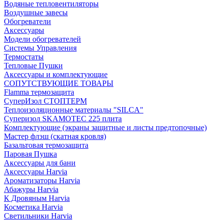
Водяные тепловентиляторы
Воздушные завесы
Обогреватели
Аксессуары
Модели обогревателей
Системы Управления
Термостаты
Тепловые Пушки
Аксессуары и комплектующие
СОПУТСТВУЮЩИЕ ТОВАРЫ
Flamma термозащита
СуперИзол СТОПТЕРМ
Теплоизоляционные материалы "SILCA"
Суперизол SKAMOTEC 225 плита
Комплектующие (экраны защитные и листы предтопочные)
Мастер флэш (скатная кровля)
Базальтовая термозащита
Паровая Пушка
Аксессуары для бани
Аксессуары Harvia
Ароматизаторы Harvia
Абажуры Harvia
К Дровяным Harvia
Косметика Harvia
Светильники Harvia