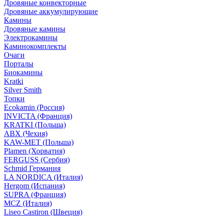
Дровяные конвекторные
Дровяные аккумулирующие
Камины
Дровяные камины
Электрокамины
Каминокомплекты
Очаги
Порталы
Биокамины
Kratki
Silver Smith
Топки
Ecokamin (Россия)
INVICTA (Франция)
KRATKI (Польша)
ABX (Чехия)
KAW-MET (Польша)
Plamen (Хорватия)
FERGUSS (Сербия)
Schmid Германия
LA NORDICA (Италия)
Hergom (Испания)
SUPRA (Франция)
MCZ (Италия)
Liseo Castiron (Швеция)