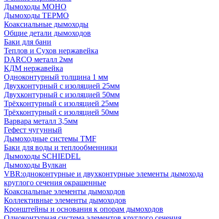
Дымоходы МОНО
Дымоходы ТЕРМО
Коаксиальные дымоходы
Общие детали дымоходов
Баки для бани
Теплов и Сухов нержавейка
DARCO металл 2мм
КДМ нержавейка
Одноконтурный толщина 1 мм
Двухконтурный с изоляцией 25мм
Двухконтурный с изоляцией 50мм
Трёхконтурный с изоляцией 25мм
Трёхконтурный с изоляцией 50мм
Варвара металл 3,5мм
Гефест чугунный
Дымоходные системы TMF
Баки для воды и теплообменники
Дымоходы SCHIEDEL
Дымоходы Вулкан
VBR:одноконтурные и двухконтурные элементы дымохода
круглого сечения окрашенные
Коаксиальные элементы дымоходов
Коллективные элементы дымоходов
Кронштейны и основания к опорам дымоходов
Одноконтурная система элементов круглого сечения