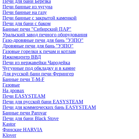
Печи для бани Березка
Печи банные из чугуна
Печи банные на газу
Печи банные с закрытой каменкой
Печи для бани с баком
Банные печи "Сибирский ПАР"
Уральский завод печного оборудования
Газо-дровяные печи для бань "УЗПО"
Дровяные печи для бань "УЗПО"
Газовые горелки к печам и котлам
Ижкомцентр ВВД
Печи из нержавейки Чародейка
Чугунные под обкладку и в камне
Для русской бани печи Ферингер
Банные печи T-M-F
Газовые
На дровах
Печи EASYSTEAM
Печи для русской бани EASYSTEAM
Печи для коммерческих бань EASYSTEAM
Банные печи Parovar
Печи для бани Black Stove
Kastor
Финские HARVIA
Klover