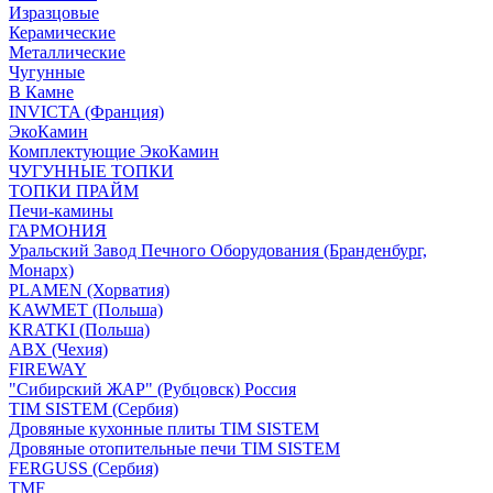
Изразцовые
Керамические
Металлические
Чугунные
В Камне
INVICTA (Франция)
ЭкоКамин
Комплектующие ЭкоКамин
ЧУГУННЫЕ ТОПКИ
ТОПКИ ПРАЙМ
Печи-камины
ГАРМОНИЯ
Уральский Завод Печного Оборудования (Бранденбург,
Монарх)
PLAMEN (Хорватия)
KAWMET (Польша)
KRATKI (Польша)
ABX (Чехия)
FIREWAY
"Сибирский ЖАР" (Рубцовск) Россия
TIM SISTEM (Сербия)
Дровяные кухонные плиты TIM SISTEM
Дровяные отопительные печи TIM SISTEM
FERGUSS (Сербия)
TMF