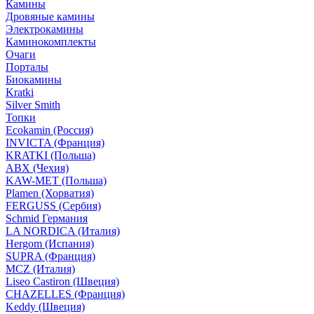
Камины
Дровяные камины
Электрокамины
Каминокомплекты
Очаги
Порталы
Биокамины
Kratki
Silver Smith
Топки
Ecokamin (Россия)
INVICTA (Франция)
KRATKI (Польша)
ABX (Чехия)
KAW-MET (Польша)
Plamen (Хорватия)
FERGUSS (Сербия)
Schmid Германия
LA NORDICA (Италия)
Hergom (Испания)
SUPRA (Франция)
MCZ (Италия)
Liseo Castiron (Швеция)
CHAZELLES (Франция)
Keddy (Швеция)