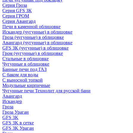
Серия Гроза
Серия GFS ЗК
Серия ГРОМ
Серия Авангард
Печи в каменной облицовке
Искандер (чугунные) в облицовке
Гроза (чугунные) в облицовке
Авангард (чугунные) в облицовке
GFS ЗК (чугунные) в облицовке
Гром (чугунные) в облицовке
Стальные в облицовке
Чугунные в облицовке
Банные печи под ГАЗ
С баком для воды
С выносной топкой
Модульные кирпичные
Чугунные печи Технолит для русской бани
Авангард
Искандер
Гроза
Гроза Ураган
GFS 3K
GFS 3K в сетке
GFS 3K Ураган