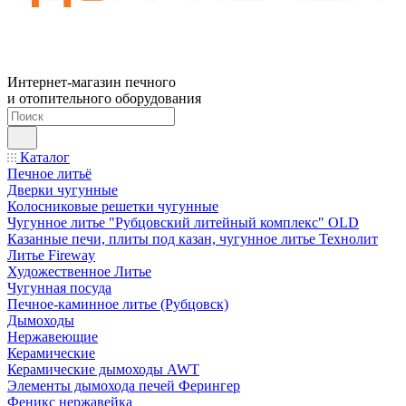
Интернет-магазин печного
и отопительного оборудования
Каталог
Печное литьё
Дверки чугунные
Колосниковые решетки чугунные
Чугунное литье "Рубцовский литейный комплекс" OLD
Казанные печи, плиты под казан, чугунное литье Технолит
Литье Fireway
Художественное Литье
Чугунная посуда
Печное-каминное литье (Рубцовск)
Дымоходы
Нержавеющие
Керамические
Керамические дымоходы AWT
Элементы дымохода печей Ферингер
Феникс нержавейка