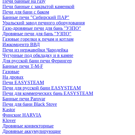
Печи банные на газу
Печи банные с закрытой каменкой
Печи для бани с баком
Банные печи "Сибирский ПАР"
Уральский завод печного оборудования
Газо-дровяные печи для бань "УЗПО"
Дровяные печи для бань "УЗПО"
Газовые горелки к печам и котлам
Ижкомцентр ВВД
Печи из нержавейки Чародейка
Чугунные под обкладку и в камне
Для русской бани печи Ферингер
Банные печи T-M-F
Газовые
На дровах
Печи EASYSTEAM
Печи для русской бани EASYSTEAM
Печи для коммерческих бань EASYSTEAM
Банные печи Parovar
Печи для бани Black Stove
Kastor
Финские HARVIA
Klover
Дровяные конвекторные
Дровяные аккумулирующие