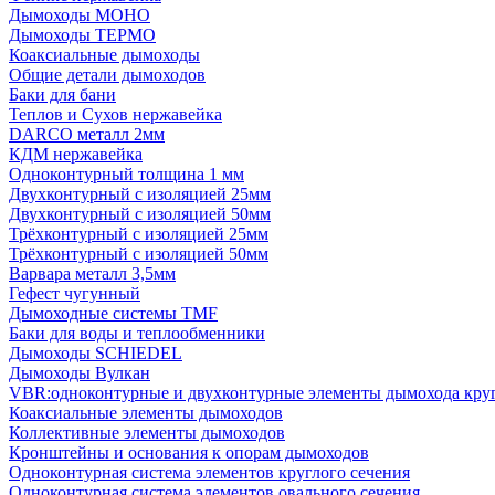
Дымоходы МОНО
Дымоходы ТЕРМО
Коаксиальные дымоходы
Общие детали дымоходов
Баки для бани
Теплов и Сухов нержавейка
DARCO металл 2мм
КДМ нержавейка
Одноконтурный толщина 1 мм
Двухконтурный с изоляцией 25мм
Двухконтурный с изоляцией 50мм
Трёхконтурный с изоляцией 25мм
Трёхконтурный с изоляцией 50мм
Варвара металл 3,5мм
Гефест чугунный
Дымоходные системы TMF
Баки для воды и теплообменники
Дымоходы SCHIEDEL
Дымоходы Вулкан
VBR:одноконтурные и двухконтурные элементы дымохода кру
Коаксиальные элементы дымоходов
Коллективные элементы дымоходов
Кронштейны и основания к опорам дымоходов
Одноконтурная система элементов круглого сечения
Одноконтурная система элементов овального сечения