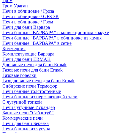
Гром
Гром Ураган
Печи в облицовке / Гроза
Печи в облицовке / GFS 3K
Печи в облицовке / Гром
Печи для бани Варвара
Печи банные "ВАРВАРА" в конвекционном кожухе
Печи банные "ВАРВАРА" в облицовке из камня
Печи банные "ВАРВАРА" в сетке
Коммерция
Комплектующие Варвара
Печи для бани ERMAK
Дровяные печи для бани Ermak
Газовые печи для бани Ermak
Газовые горелки
Газодровяные печи для бани Ermak
Сибирские печи Термофор
Печи банные толстостенные
Печи банные из нержавеющей стали
С чугунной топкой
Печи чугунные Искандер
Банные печи "Сабантуй"
Коммерческие печи
Печи для бани Березка
Печи банные из чугуна