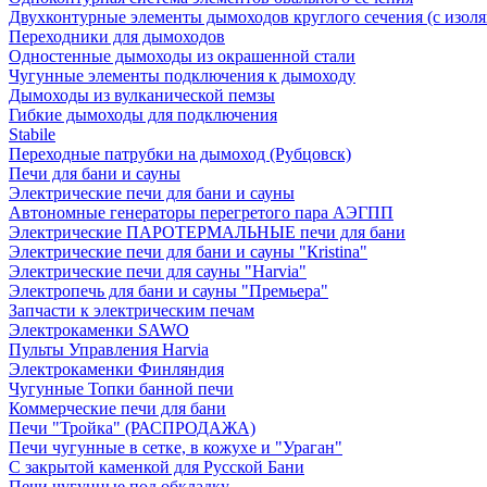
Двухконтурные элементы дымоходов круглого сечения (с изол
Переходники для дымоходов
Одностенные дымоходы из окрашенной стали
Чугунные элементы подключения к дымоходу
Дымоходы из вулканической пемзы
Гибкие дымоходы для подключения
Stabile
Переходные патрубки на дымоход (Рубцовск)
Печи для бани и сауны
Электрические печи для бани и сауны
Автономные генераторы перегретого пара АЭГПП
Электрические ПАРОТЕРМАЛЬНЫЕ печи для бани
Электрические печи для бани и сауны "Кristina"
Электрические печи для сауны "Harvia"
Электропечь для бани и сауны "Премьера"
Запчасти к электрическим печам
Электрокаменки SAWO
Пульты Управления Harvia
Электрокаменки Финляндия
Чугунные Топки банной печи
Коммерческие печи для бани
Печи "Тройка" (РАСПРОДАЖА)
Печи чугунные в сетке, в кожухе и "Ураган"
С закрытой каменкой для Русской Бани
Печи чугунные под обкладку