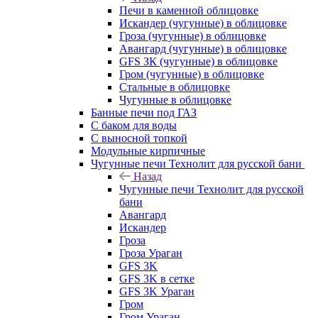
Печи в каменной облицовке
Искандер (чугунные) в облицовке
Гроза (чугунные) в облицовке
Авангард (чугунные) в облицовке
GFS ЗК (чугунные) в облицовке
Гром (чугунные) в облицовке
Стальные в облицовке
Чугунные в облицовке
Банные печи под ГАЗ
С баком для воды
С выносной топкой
Модульные кирпичные
Чугунные печи Технолит для русской бани
Назад
Чугунные печи Технолит для русской
бани
Авангард
Искандер
Гроза
Гроза Ураган
GFS 3K
GFS 3K в сетке
GFS 3K Ураган
Гром
Гром Ураган