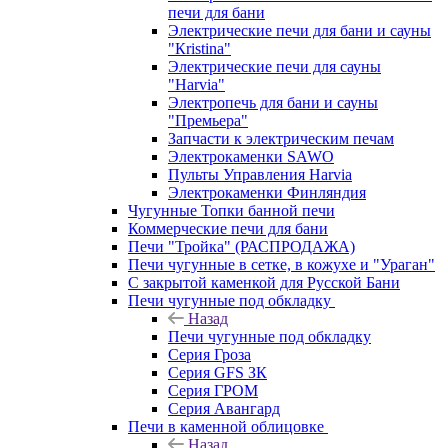
печи для бани
Электрические печи для бани и сауны
"Кristina"
Электрические печи для сауны
"Harvia"
Электропечь для бани и сауны
"Премьера"
Запчасти к электрическим печам
Электрокаменки SAWO
Пульты Управления Harvia
Электрокаменки Финляндия
Чугунные Топки банной печи
Коммерческие печи для бани
Печи "Тройка" (РАСПРОДАЖА)
Печи чугунные в сетке, в кожухе и "Ураган"
С закрытой каменкой для Русской Бани
Печи чугунные под обкладку
Назад
Печи чугунные под обкладку
Серия Гроза
Серия GFS ЗК
Серия ГРОМ
Серия Авангард
Печи в каменной облицовке
Назад