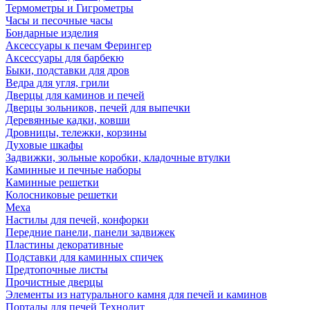
Термометры и Гигрометры
Часы и песочные часы
Бондарные изделия
Аксессуары к печам Ферингер
Аксессуары для барбекю
Быки, подставки для дров
Ведра для угля, грили
Дверцы для каминов и печей
Дверцы зольников, печей для выпечки
Деревянные кадки, ковши
Дровницы, тележки, корзины
Духовые шкафы
Задвижки, зольные коробки, кладочные втулки
Каминные и печные наборы
Каминные решетки
Колосниковые решетки
Меха
Настилы для печей, конфорки
Передние панели, панели задвижек
Пластины декоративные
Подставки для каминных спичек
Предтопочные листы
Прочистные дверцы
Элементы из натурального камня для печей и каминов
Порталы для печей Технолит