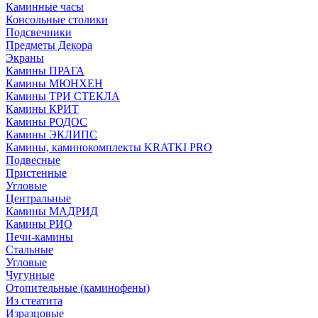
Каминные часы
Консольные столики
Подсвечники
Предметы Декора
Экраны
Камины ПРАГА
Камины МЮНХЕН
Камины ТРИ СТЕКЛА
Камины КРИТ
Камины РОДОС
Камины ЭКЛИПС
Камины, каминокомплекты KRATKI PRO
Подвесные
Пристенные
Угловые
Центральные
Камины МАДРИД
Камины РИО
Печи-камины
Стальные
Угловые
Чугунные
Отопительные (каминофены)
Из стеатита
Изразцовые