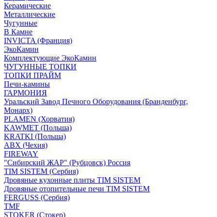
Керамические
Металлические
Чугунные
В Камне
INVICTA (Франция)
ЭкоКамин
Комплектующие ЭкоКамин
ЧУГУННЫЕ ТОПКИ
ТОПКИ ПРАЙМ
Печи-камины
ГАРМОНИЯ
Уральский Завод Печного Оборудования (Бранденбург,
Монарх)
PLAMEN (Хорватия)
KAWMET (Польша)
KRATKI (Польша)
ABX (Чехия)
FIREWAY
"Сибирский ЖАР" (Рубцовск) Россия
TIM SISTEM (Сербия)
Дровяные кухонные плиты TIM SISTEM
Дровяные отопительные печи TIM SISTEM
FERGUSS (Сербия)
TMF
STOKER (Стокер)