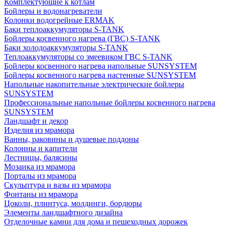
Комплектующие к котлам
Бойлеры и водонагреватели
Колонки водогрейные ERMAK
Баки теплоаккумуляторы S-TANK
Бойлеры косвенного нагрева (ГВС) S-TANK
Баки холодоаккумуляторы S-TANK
Теплоаккумуляторы со змеевиком ГВС S-TANK
Бойлеры косвенного нагрева напольные SUNSYSTEM
Бойлеры косвенного нагрева настенные SUNSYSTEM
Напольные накопительные электрические бойлеры
SUNSYSTEM
Профессиональные напольные бойлеры косвенного нагрева
SUNSYSTEM
Ландшафт и декор
Изделия из мрамора
Ванны, раковины и душевые поддоны
Колонны и капители
Лестницы, балясины
Мозаика из мрамора
Порталы из мрамора
Скульптура и вазы из мрамора
Фонтаны из мрамора
Цоколи, плинтуса, молдинги, бордюры
Элементы ландшафтного дизайна
Отделочные камни для дома и пешеходных дорожек