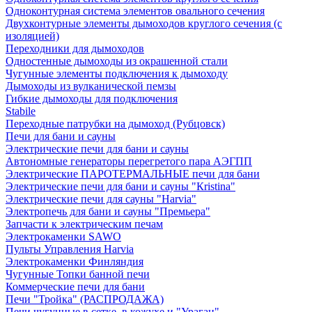
Одноконтурная система элементов овального сечения
Двухконтурные элементы дымоходов круглого сечения (с
изоляцией)
Переходники для дымоходов
Одностенные дымоходы из окрашенной стали
Чугунные элементы подключения к дымоходу
Дымоходы из вулканической пемзы
Гибкие дымоходы для подключения
Stabile
Переходные патрубки на дымоход (Рубцовск)
Печи для бани и сауны
Электрические печи для бани и сауны
Автономные генераторы перегретого пара АЭГПП
Электрические ПАРОТЕРМАЛЬНЫЕ печи для бани
Электрические печи для бани и сауны "Кristina"
Электрические печи для сауны "Harvia"
Электропечь для бани и сауны "Премьера"
Запчасти к электрическим печам
Электрокаменки SAWO
Пульты Управления Harvia
Электрокаменки Финляндия
Чугунные Топки банной печи
Коммерческие печи для бани
Печи "Тройка" (РАСПРОДАЖА)
Печи чугунные в сетке, в кожухе и "Ураган"