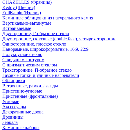
CHAZELLES (Франция)
Keddy (Швеция)
EdilKamin (Италия)
Каминные облицовки из натурального камня
Вертикально-вытянутые
Встраиваемые
Двусторонние, Г-образное стекло
Двусторонние, сквозные (double face), четырехсторонние
Односторонние, плоское стекло
Панорамные, широкоформатные, 16:9, 22:9
Полукруглое стекло
С водяным контуром
С призматическим стеклом
Трехсторонние, П-образное стекло
Газовые топки и уличные нагреватели
Облицовки
Встроенные, рамки, фасады
Пристенно-угловые
Пристенные (фронтальные)
Угловые
Аксессуары
Декоративные дрова
Дровницы
Зеркала
Каминные наборы