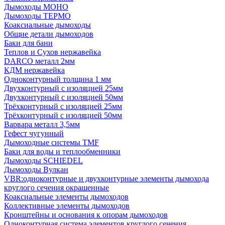
Дымоходы МОНО
Дымоходы ТЕРМО
Коаксиальные дымоходы
Общие детали дымоходов
Баки для бани
Теплов и Сухов нержавейка
DARCO металл 2мм
КДМ нержавейка
Одноконтурный толщина 1 мм
Двухконтурный с изоляцией 25мм
Двухконтурный с изоляцией 50мм
Трёхконтурный с изоляцией 25мм
Трёхконтурный с изоляцией 50мм
Варвара металл 3,5мм
Гефест чугунный
Дымоходные системы TMF
Баки для воды и теплообменники
Дымоходы SCHIEDEL
Дымоходы Вулкан
VBR:одноконтурные и двухконтурные элементы дымохода
круглого сечения окрашенные
Коаксиальные элементы дымоходов
Коллективные элементы дымоходов
Кронштейны и основания к опорам дымоходов
Одноконтурная система элементов круглого сечения