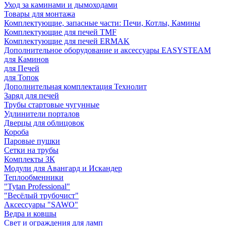
Уход за каминами и дымоходами
Товары для монтажа
Комплектующие, запасные части: Печи, Котлы, Камины
Комплектующие для печей TMF
Комплектующие для печей ERMAK
Дополнительное оборудование и аксессуары EASYSTEAM
для Каминов
для Печей
для Топок
Дополнительная комплектация Технолит
Заряд для печей
Трубы стартовые чугунные
Удлинители порталов
Дверцы для облицовок
Короба
Паровые пушки
Сетки на трубы
Комплекты ЗК
Модули для Авангард и Искандер
Теплообменники
"Tytan Professional"
"Весёлый трубочист"
Аксессуары "SAWO"
Ведра и ковшы
Свет и ограждения для ламп