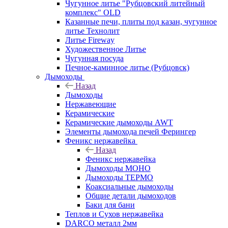
Чугунное литье "Рубцовский литейный
комплекс" OLD
Казанные печи, плиты под казан, чугунное
литье Технолит
Литье Fireway
Художественное Литье
Чугунная посуда
Печное-каминное литье (Рубцовск)
Дымоходы
Назад
Дымоходы
Нержавеющие
Керамические
Керамические дымоходы AWT
Элементы дымохода печей Ферингер
Феникс нержавейка
Назад
Феникс нержавейка
Дымоходы МОНО
Дымоходы ТЕРМО
Коаксиальные дымоходы
Общие детали дымоходов
Баки для бани
Теплов и Сухов нержавейка
DARCO металл 2мм