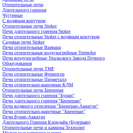
Отопительные печи
Длительного горения
Чугунные
C водяным контуром
Отопительные печи Stoker
Печи длительного горения Stoker
Печи отопительные Stoker с водяным контуром
Садовые печи Stoker
Печи отопительные Варвара
Печи отопительные воздухогрейные Termofor
Печи воздухогрейные Уральского Завода Печного
Оборудования
Отопительные печи TMF
Печи отопительные Ферингер
Печи отопительные Прометалл
Печи отопительно-варочные КДМ
Отопительные печи Бренеран
Печи длительного горения "Буран"
Печи длительного горения "Бренеран"
Печи водяного отопления "Бренеран-Акватэн"
Печи отопительно-варочные "Бренеран"
Печи Буран-Акватэн
Длительного Горения Клондайк (Булерьян)
Отопительные печи и камины Технолит
Модульные кирпичные печи