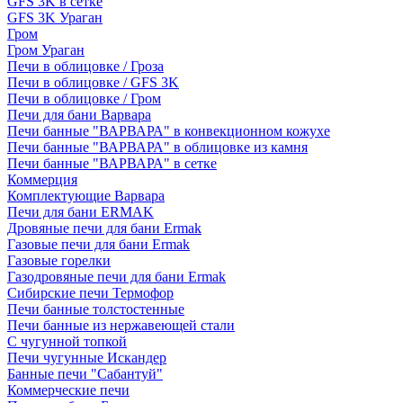
GFS 3K в сетке
GFS 3K Ураган
Гром
Гром Ураган
Печи в облицовке / Гроза
Печи в облицовке / GFS 3K
Печи в облицовке / Гром
Печи для бани Варвара
Печи банные "ВАРВАРА" в конвекционном кожухе
Печи банные "ВАРВАРА" в облицовке из камня
Печи банные "ВАРВАРА" в сетке
Коммерция
Комплектующие Варвара
Печи для бани ERMAK
Дровяные печи для бани Ermak
Газовые печи для бани Ermak
Газовые горелки
Газодровяные печи для бани Ermak
Сибирские печи Термофор
Печи банные толстостенные
Печи банные из нержавеющей стали
С чугунной топкой
Печи чугунные Искандер
Банные печи "Сабантуй"
Коммерческие печи