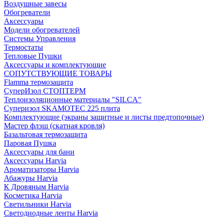
Воздушные завесы
Обогреватели
Аксессуары
Модели обогревателей
Системы Управления
Термостаты
Тепловые Пушки
Аксессуары и комплектующие
СОПУТСТВУЮЩИЕ ТОВАРЫ
Flamma термозащита
СуперИзол СТОПТЕРМ
Теплоизоляционные материалы "SILCA"
Суперизол SKAMOTEC 225 плита
Комплектующие (экраны защитные и листы предтопочные)
Мастер флэш (скатная кровля)
Базальтовая термозащита
Паровая Пушка
Аксессуары для бани
Аксессуары Harvia
Ароматизаторы Harvia
Абажуры Harvia
К Дровяным Harvia
Косметика Harvia
Светильники Harvia
Светодиодные ленты Harvia