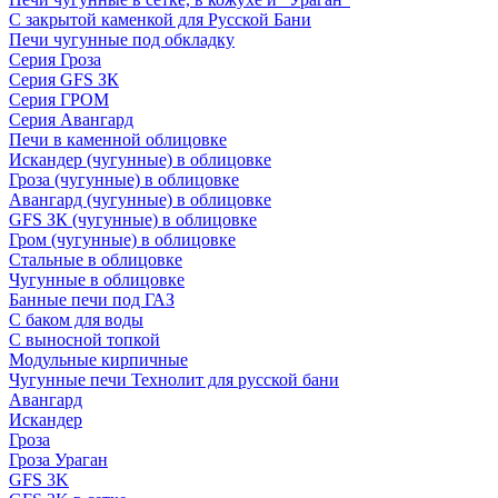
С закрытой каменкой для Русской Бани
Печи чугунные под обкладку
Серия Гроза
Серия GFS ЗК
Серия ГРОМ
Серия Авангард
Печи в каменной облицовке
Искандер (чугунные) в облицовке
Гроза (чугунные) в облицовке
Авангард (чугунные) в облицовке
GFS ЗК (чугунные) в облицовке
Гром (чугунные) в облицовке
Стальные в облицовке
Чугунные в облицовке
Банные печи под ГАЗ
С баком для воды
С выносной топкой
Модульные кирпичные
Чугунные печи Технолит для русской бани
Авангард
Искандер
Гроза
Гроза Ураган
GFS 3K