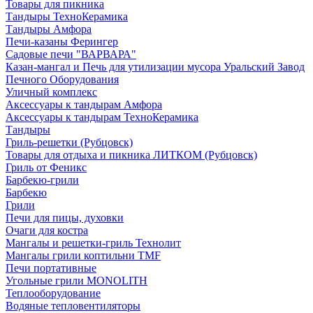
Товары для пикника
Тандыры ТехноКерамика
Тандыры Амфора
Печи-казаны Ферингер
Садовые печи "ВАРВАРА"
Казан-мангал и Печь для утилизации мусора Уральский Завод
Печного Оборудования
Уличный комплекс
Аксессуары к тандырам Амфора
Аксессуары к тандырам ТехноКерамика
Тандыры
Гриль-решетки (Рубцовск)
Товары для отдыха и пикника ЛИТКОМ (Рубцовск)
Гриль от Феникс
Барбекю-грили
Барбекю
Грили
Печи для пицы, духовки
Очаги для костра
Мангалы и решетки-гриль Технолит
Мангалы грили коптильни TMF
Печи портативные
Угольные грили MONOLITH
Теплооборудование
Водяные тепловентиляторы