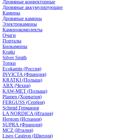
Дровяные конвекторные
Дровяные аккумулирующие
Камины
Дровяные камины
Электрокамины
Каминокомплекты
Очаги
Порталы
Биокамины
Kratki
Silver Smith
Топки
Ecokamin (Россия)
INVICTA (Франция)
KRATKI (Польша)
ABX (Чехия)
KAW-MET (Польша)
Plamen (Хорватия)
FERGUSS (Сербия)
Schmid Германия
LA NORDICA (Италия)
Hergom (Испания)
SUPRA (Франция)
MCZ (Италия)
Liseo Castiron (Швеция)