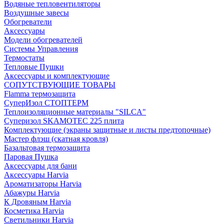
Водяные тепловентиляторы
Воздушные завесы
Обогреватели
Аксессуары
Модели обогревателей
Системы Управления
Термостаты
Тепловые Пушки
Аксессуары и комплектующие
СОПУТСТВУЮЩИЕ ТОВАРЫ
Flamma термозащита
СуперИзол СТОПТЕРМ
Теплоизоляционные материалы "SILCA"
Суперизол SKAMOTEC 225 плита
Комплектующие (экраны защитные и листы предтопочные)
Мастер флэш (скатная кровля)
Базальтовая термозащита
Паровая Пушка
Аксессуары для бани
Аксессуары Harvia
Ароматизаторы Harvia
Абажуры Harvia
К Дровяным Harvia
Косметика Harvia
Светильники Harvia