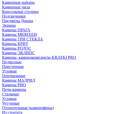
Каминные наборы
Каминные часы
Консольные столики
Подсвечники
Предметы Декора
Экраны
Камины ПРАГА
Камины МЮНХЕН
Камины ТРИ СТЕКЛА
Камины КРИТ
Камины РОДОС
Камины ЭКЛИПС
Камины, каминокомплекты KRATKI PRO
Подвесные
Пристенные
Угловые
Центральные
Камины МАДРИД
Камины РИО
Печи-камины
Стальные
Угловые
Чугунные
Отопительные (каминофены)
Из стеатита