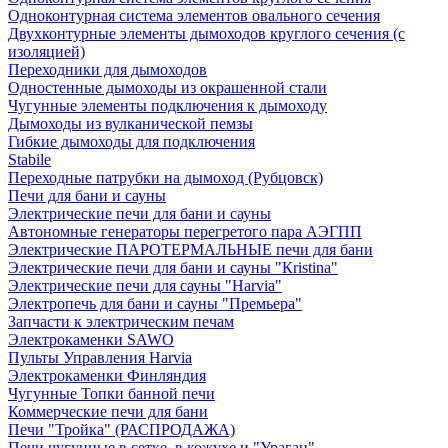
Одноконтурная система элементов овального сечения
Двухконтурные элементы дымоходов круглого сечения (с
изоляцией)
Переходники для дымоходов
Одностенные дымоходы из окрашенной стали
Чугунные элементы подключения к дымоходу
Дымоходы из вулканической пемзы
Гибкие дымоходы для подключения
Stabile
Переходные патрубки на дымоход (Рубцовск)
Печи для бани и сауны
Электрические печи для бани и сауны
Автономные генераторы перегретого пара АЭГПП
Электрические ПАРОТЕРМАЛЬНЫЕ печи для бани
Электрические печи для бани и сауны "Кristina"
Электрические печи для сауны "Harvia"
Электропечь для бани и сауны "Премьера"
Запчасти к электрическим печам
Электрокаменки SAWO
Пульты Управления Harvia
Электрокаменки Финляндия
Чугунные Топки банной печи
Коммерческие печи для бани
Печи "Тройка" (РАСПРОДАЖА)
Печи чугунные в сетке, в кожухе и "Ураган"