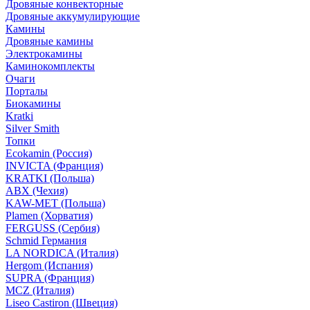
Дровяные конвекторные
Дровяные аккумулирующие
Камины
Дровяные камины
Электрокамины
Каминокомплекты
Очаги
Порталы
Биокамины
Kratki
Silver Smith
Топки
Ecokamin (Россия)
INVICTA (Франция)
KRATKI (Польша)
ABX (Чехия)
KAW-MET (Польша)
Plamen (Хорватия)
FERGUSS (Сербия)
Schmid Германия
LA NORDICA (Италия)
Hergom (Испания)
SUPRA (Франция)
MCZ (Италия)
Liseo Castiron (Швеция)