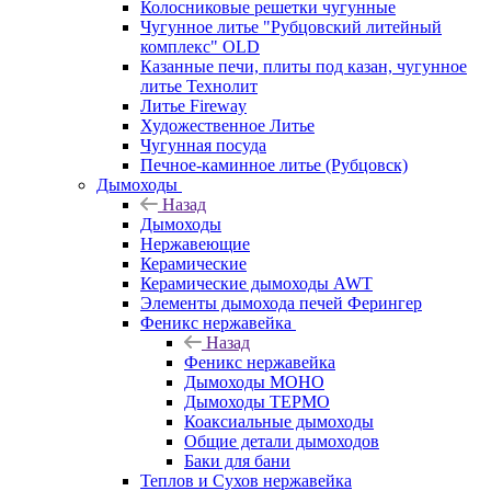
Колосниковые решетки чугунные
Чугунное литье "Рубцовский литейный
комплекс" OLD
Казанные печи, плиты под казан, чугунное
литье Технолит
Литье Fireway
Художественное Литье
Чугунная посуда
Печное-каминное литье (Рубцовск)
Дымоходы
Назад
Дымоходы
Нержавеющие
Керамические
Керамические дымоходы AWT
Элементы дымохода печей Ферингер
Феникс нержавейка
Назад
Феникс нержавейка
Дымоходы МОНО
Дымоходы ТЕРМО
Коаксиальные дымоходы
Общие детали дымоходов
Баки для бани
Теплов и Сухов нержавейка