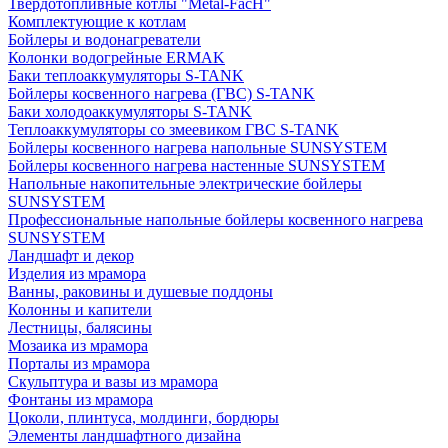
Твердотопливные котлы "Metal-FacH"
Комплектующие к котлам
Бойлеры и водонагреватели
Колонки водогрейные ERMAK
Баки теплоаккумуляторы S-TANK
Бойлеры косвенного нагрева (ГВС) S-TANK
Баки холодоаккумуляторы S-TANK
Теплоаккумуляторы со змеевиком ГВС S-TANK
Бойлеры косвенного нагрева напольные SUNSYSTEM
Бойлеры косвенного нагрева настенные SUNSYSTEM
Напольные накопительные электрические бойлеры
SUNSYSTEM
Профессиональные напольные бойлеры косвенного нагрева
SUNSYSTEM
Ландшафт и декор
Изделия из мрамора
Ванны, раковины и душевые поддоны
Колонны и капители
Лестницы, балясины
Мозаика из мрамора
Порталы из мрамора
Скульптура и вазы из мрамора
Фонтаны из мрамора
Цоколи, плинтуса, молдинги, бордюры
Элементы ландшафтного дизайна