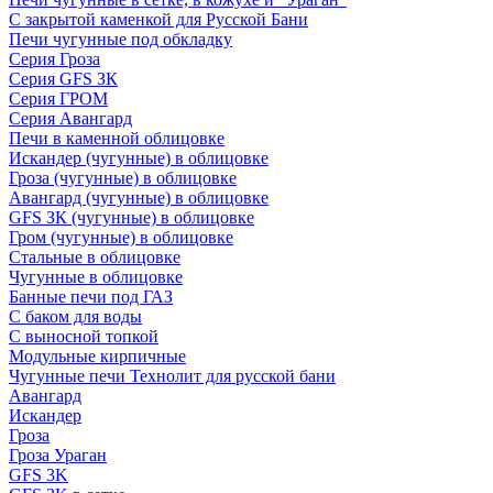
С закрытой каменкой для Русской Бани
Печи чугунные под обкладку
Серия Гроза
Серия GFS ЗК
Серия ГРОМ
Серия Авангард
Печи в каменной облицовке
Искандер (чугунные) в облицовке
Гроза (чугунные) в облицовке
Авангард (чугунные) в облицовке
GFS ЗК (чугунные) в облицовке
Гром (чугунные) в облицовке
Стальные в облицовке
Чугунные в облицовке
Банные печи под ГАЗ
С баком для воды
С выносной топкой
Модульные кирпичные
Чугунные печи Технолит для русской бани
Авангард
Искандер
Гроза
Гроза Ураган
GFS 3K