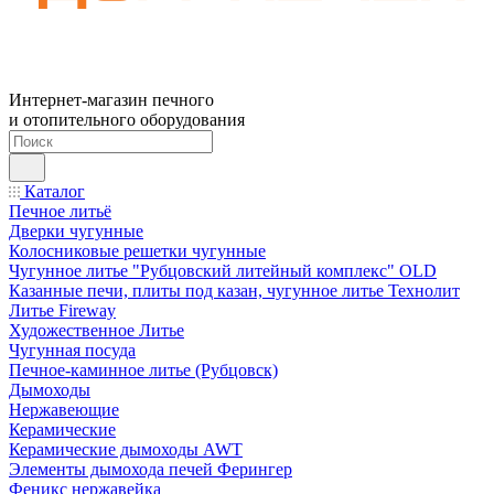
Интернет-магазин печного
и отопительного оборудования
Каталог
Печное литьё
Дверки чугунные
Колосниковые решетки чугунные
Чугунное литье "Рубцовский литейный комплекс" OLD
Казанные печи, плиты под казан, чугунное литье Технолит
Литье Fireway
Художественное Литье
Чугунная посуда
Печное-каминное литье (Рубцовск)
Дымоходы
Нержавеющие
Керамические
Керамические дымоходы AWT
Элементы дымохода печей Ферингер
Феникс нержавейка