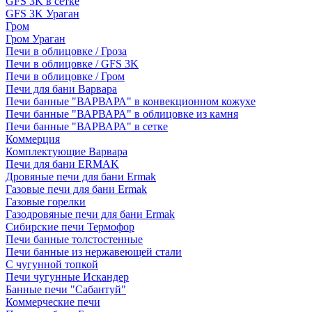
GFS 3K в сетке
GFS 3K Ураган
Гром
Гром Ураган
Печи в облицовке / Гроза
Печи в облицовке / GFS 3K
Печи в облицовке / Гром
Печи для бани Варвара
Печи банные "ВАРВАРА" в конвекционном кожухе
Печи банные "ВАРВАРА" в облицовке из камня
Печи банные "ВАРВАРА" в сетке
Коммерция
Комплектующие Варвара
Печи для бани ERMAK
Дровяные печи для бани Ermak
Газовые печи для бани Ermak
Газовые горелки
Газодровяные печи для бани Ermak
Сибирские печи Термофор
Печи банные толстостенные
Печи банные из нержавеющей стали
С чугунной топкой
Печи чугунные Искандер
Банные печи "Сабантуй"
Коммерческие печи