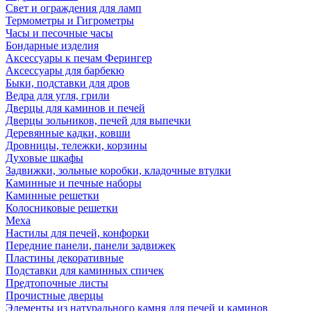
Свет и ограждения для ламп
Термометры и Гигрометры
Часы и песочные часы
Бондарные изделия
Аксессуары к печам Ферингер
Аксессуары для барбекю
Быки, подставки для дров
Ведра для угля, грили
Дверцы для каминов и печей
Дверцы зольников, печей для выпечки
Деревянные кадки, ковши
Дровницы, тележки, корзины
Духовые шкафы
Задвижки, зольные коробки, кладочные втулки
Каминные и печные наборы
Каминные решетки
Колосниковые решетки
Меха
Настилы для печей, конфорки
Передние панели, панели задвижек
Пластины декоративные
Подставки для каминных спичек
Предтопочные листы
Прочистные дверцы
Элементы из натурального камня для печей и каминов