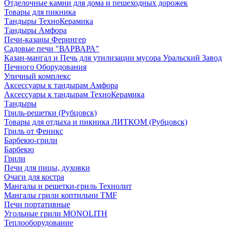
Отделочные камни для дома и пешеходных дорожек
Товары для пикника
Тандыры ТехноКерамика
Тандыры Амфора
Печи-казаны Ферингер
Садовые печи "ВАРВАРА"
Казан-мангал и Печь для утилизации мусора Уральский Завод
Печного Оборудования
Уличный комплекс
Аксессуары к тандырам Амфора
Аксессуары к тандырам ТехноКерамика
Тандыры
Гриль-решетки (Рубцовск)
Товары для отдыха и пикника ЛИТКОМ (Рубцовск)
Гриль от Феникс
Барбекю-грили
Барбекю
Грили
Печи для пицы, духовки
Очаги для костра
Мангалы и решетки-гриль Технолит
Мангалы грили коптильни TMF
Печи портативные
Угольные грили MONOLITH
Теплооборудование