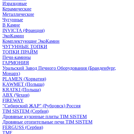
Изразцовые
Керамические
Металлические
Чугунные
В Камне
INVICTA (Франция)
ЭкоКамин
Комплектующие ЭкоКамин
ЧУГУННЫЕ ТОПКИ
ТОПКИ ПРАЙМ
Печи-камины
ГАРМОНИЯ
Уральский Завод Печного Оборудования (Бранденбург,
Монарх)
PLAMEN (Хорватия)
KAWMET (Польша)
KRATKI (Польша)
ABX (Чехия)
FIREWAY
"Сибирский ЖАР" (Рубцовск) Россия
TIM SISTEM (Сербия)
Дровяные кухонные плиты TIM SISTEM
Дровяные отопительные печи TIM SISTEM
FERGUSS (Сербия)
TMF