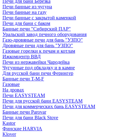
Печи для бани Березка
Печи банные из чугуна
Печи банные на газу
Печи банные с закрытой каменкой
Печи для бани с баком
Банные печи "Сибирский ПАР"
Уральский завод печного оборудования
Газо-дровяные печи для бань "УЗПО"
Дровяные печи для бань "УЗПО"
Газовые горелки к печам и котлам
Ижкомцентр ВВД
Печи из нержавейки Чародейка
Чугунные под обкладку и в камне
Для русской бани печи Ферингер
Банные печи T-M-F
Газовые
На дровах
Печи EASYSTEAM
Печи для русской бани EASYSTEAM
Печи для коммерческих бань EASYSTEAM
Банные печи Parovar
Печи для бани Black Stove
Kastor
Финские HARVIA
Klover