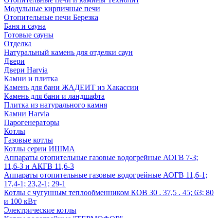
Модульные кирпичные печи
Отопительные печи Березка
Баня и сауна
Готовые сауны
Отделка
Натуральный камень для отделки саун
Двери
Двери Harvia
Камни и плитка
Камень для бани ЖАДЕИТ из Хакассии
Камень для бани и ландшафта
Плитка из натурального камня
Камни Harvia
Парогенераторы
Котлы
Газовые котлы
Котлы серии ИШМА
Аппараты отопительные газовые водогрейные АОГВ 7-3;
11,6-3 и АКГВ 11,6-3
Аппараты отопительные газовые водогрейные АОГВ 11,6-1;
17,4-1; 23,2-1; 29-1
Котлы с чугунным теплообменником КОВ 30 . 37,5 . 45; 63; 80
и 100 кВт
Электрические котлы