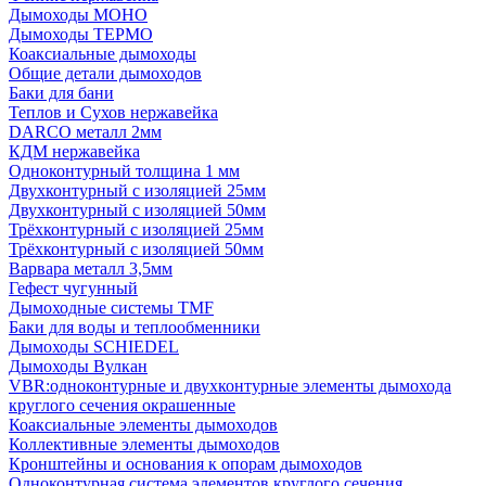
Дымоходы МОНО
Дымоходы ТЕРМО
Коаксиальные дымоходы
Общие детали дымоходов
Баки для бани
Теплов и Сухов нержавейка
DARCO металл 2мм
КДМ нержавейка
Одноконтурный толщина 1 мм
Двухконтурный с изоляцией 25мм
Двухконтурный с изоляцией 50мм
Трёхконтурный с изоляцией 25мм
Трёхконтурный с изоляцией 50мм
Варвара металл 3,5мм
Гефест чугунный
Дымоходные системы TMF
Баки для воды и теплообменники
Дымоходы SCHIEDEL
Дымоходы Вулкан
VBR:одноконтурные и двухконтурные элементы дымохода
круглого сечения окрашенные
Коаксиальные элементы дымоходов
Коллективные элементы дымоходов
Кронштейны и основания к опорам дымоходов
Одноконтурная система элементов круглого сечения