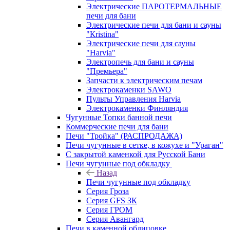
Электрические ПАРОТЕРМАЛЬНЫЕ
печи для бани
Электрические печи для бани и сауны
"Кristina"
Электрические печи для сауны
"Harvia"
Электропечь для бани и сауны
"Премьера"
Запчасти к электрическим печам
Электрокаменки SAWO
Пульты Управления Harvia
Электрокаменки Финляндия
Чугунные Топки банной печи
Коммерческие печи для бани
Печи "Тройка" (РАСПРОДАЖА)
Печи чугунные в сетке, в кожухе и "Ураган"
С закрытой каменкой для Русской Бани
Печи чугунные под обкладку
Назад
Печи чугунные под обкладку
Серия Гроза
Серия GFS ЗК
Серия ГРОМ
Серия Авангард
Печи в каменной облицовке