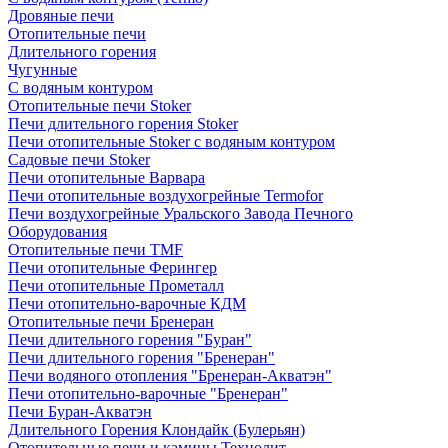
Дровяные печи
Отопительные печи
Длительного горения
Чугунные
C водяным контуром
Отопительные печи Stoker
Печи длительного горения Stoker
Печи отопительные Stoker с водяным контуром
Садовые печи Stoker
Печи отопительные Варвара
Печи отопительные воздухогрейные Termofor
Печи воздухогрейные Уральского Завода Печного
Оборудования
Отопительные печи TMF
Печи отопительные Ферингер
Печи отопительные Прометалл
Печи отопительно-варочные КДМ
Отопительные печи Бренеран
Печи длительного горения "Буран"
Печи длительного горения "Бренеран"
Печи водяного отопления "Бренеран-Акватэн"
Печи отопительно-варочные "Бренеран"
Печи Буран-Акватэн
Длительного Горения Клондайк (Булерьян)
Отопительные печи и камины Технолит