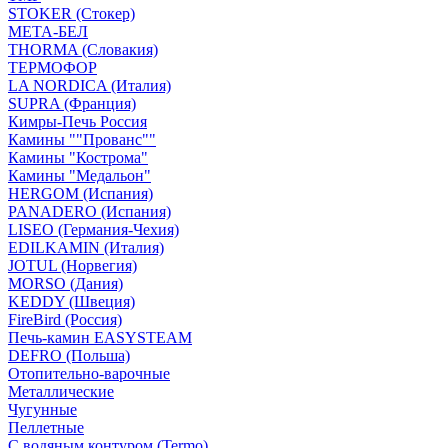
STOKER (Стокер)
МЕТА-БЕЛ
THORMA (Словакия)
ТЕРМОФОР
LA NORDICA (Италия)
SUPRA (Франция)
Кимры-Печь Россия
Камины ""Прованс""
Камины "Кострома"
Камины "Медальон"
HERGOM (Испания)
PANADERO (Испания)
LISEO (Германия-Чехия)
EDILKAMIN (Италия)
JOTUL (Норвегия)
MORSO (Дания)
KEDDY (Швеция)
FireBird (Россия)
Печь-камин EASYSTEAM
DEFRO (Польша)
Отопительно-варочные
Металлические
Чугунные
Пеллетные
С водяным контуром (Termo)