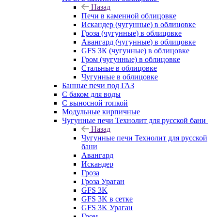
Назад
Печи в каменной облицовке
Искандер (чугунные) в облицовке
Гроза (чугунные) в облицовке
Авангард (чугунные) в облицовке
GFS ЗК (чугунные) в облицовке
Гром (чугунные) в облицовке
Стальные в облицовке
Чугунные в облицовке
Банные печи под ГАЗ
С баком для воды
С выносной топкой
Модульные кирпичные
Чугунные печи Технолит для русской бани
Назад
Чугунные печи Технолит для русской
бани
Авангард
Искандер
Гроза
Гроза Ураган
GFS 3K
GFS 3K в сетке
GFS 3K Ураган
Гром