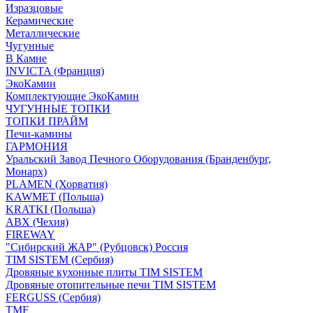
Изразцовые
Керамические
Металлические
Чугунные
В Камне
INVICTA (Франция)
ЭкоКамин
Комплектующие ЭкоКамин
ЧУГУННЫЕ ТОПКИ
ТОПКИ ПРАЙМ
Печи-камины
ГАРМОНИЯ
Уральский Завод Печного Оборудования (Бранденбург,
Монарх)
PLAMEN (Хорватия)
KAWMET (Польша)
KRATKI (Польша)
ABX (Чехия)
FIREWAY
"Сибирский ЖАР" (Рубцовск) Россия
TIM SISTEM (Сербия)
Дровяные кухонные плиты TIM SISTEM
Дровяные отопительные печи TIM SISTEM
FERGUSS (Сербия)
TMF