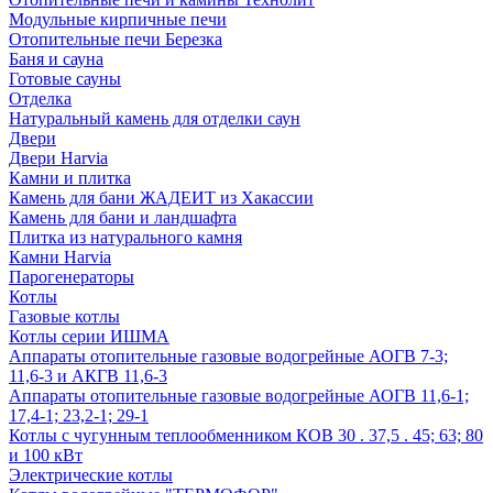
Модульные кирпичные печи
Отопительные печи Березка
Баня и сауна
Готовые сауны
Отделка
Натуральный камень для отделки саун
Двери
Двери Harvia
Камни и плитка
Камень для бани ЖАДЕИТ из Хакассии
Камень для бани и ландшафта
Плитка из натурального камня
Камни Harvia
Парогенераторы
Котлы
Газовые котлы
Котлы серии ИШМА
Аппараты отопительные газовые водогрейные АОГВ 7-3;
11,6-3 и АКГВ 11,6-3
Аппараты отопительные газовые водогрейные АОГВ 11,6-1;
17,4-1; 23,2-1; 29-1
Котлы с чугунным теплообменником КОВ 30 . 37,5 . 45; 63; 80
и 100 кВт
Электрические котлы