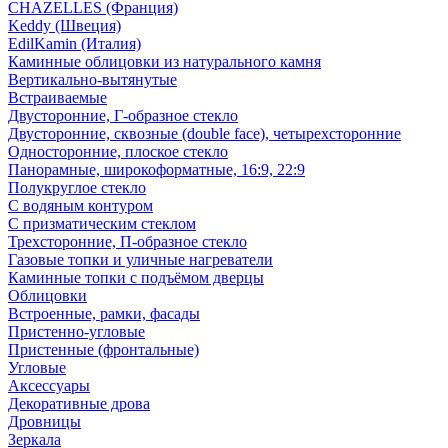
CHAZELLES (Франция)
Keddy (Швеция)
EdilKamin (Италия)
Каминные облицовки из натурального камня
Вертикально-вытянутые
Встраиваемые
Двусторонние, Г-образное стекло
Двусторонние, сквозные (double face), четырехсторонние
Односторонние, плоское стекло
Панорамные, широкоформатные, 16:9, 22:9
Полукруглое стекло
С водяным контуром
С призматическим стеклом
Трехсторонние, П-образное стекло
Газовые топки и уличные нагреватели
Каминные топки с подъёмом дверцы
Облицовки
Встроенные, рамки, фасады
Пристенно-угловые
Пристенные (фронтальные)
Угловые
Аксессуары
Декоративные дрова
Дровницы
Зеркала