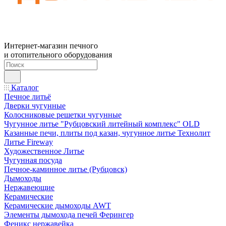
Интернет-магазин печного
и отопительного оборудования
Каталог
Печное литьё
Дверки чугунные
Колосниковые решетки чугунные
Чугунное литье "Рубцовский литейный комплекс" OLD
Казанные печи, плиты под казан, чугунное литье Технолит
Литье Fireway
Художественное Литье
Чугунная посуда
Печное-каминное литье (Рубцовск)
Дымоходы
Нержавеющие
Керамические
Керамические дымоходы AWT
Элементы дымохода печей Ферингер
Феникс нержавейка