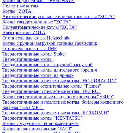
Котлы водогрейные "ТЕРМОФОР"
Пеллетные котлы
Котлы "ZOTA"
Автоматические угольные и пеллетные котлы "ZOTA"
Котлы твердотопливные "ZOTA"
Полуавтоматические котлы "ZOTA"
Электрокотлы ZOTA
Отопительные котлы Heiztechnik
Котлы с ручной загрузкой топлива Heiztechnik
Отопительные котлы TMF
Твердотопливные котлы Stoker
Твердотопливные котлы
Твердотопливные котлы с ручной загрузкой
Твердотопливные котлы длительного горения
Твердотопливные котлы на дровах
Твердотопливные и пеллетные котлы "HOT DRAGON"
Твердотопливные отопительные котлы "Flames"
Твердотопливные и пеллетные котлы "DEFRO"
Котлы твердотопливные с водяным контуром "УЗПО"
Твердотопливные и пеллетные котлы, бойлеры косвенного
нагрева "GALMET"
Твердотопливные и пеллетные котлы "БЕЛКОМiН"
Твердотопливные котлы "KENTATSU"
Котлы с чугунным теплообменником
Котлы пеллетно-угольные "FACI"