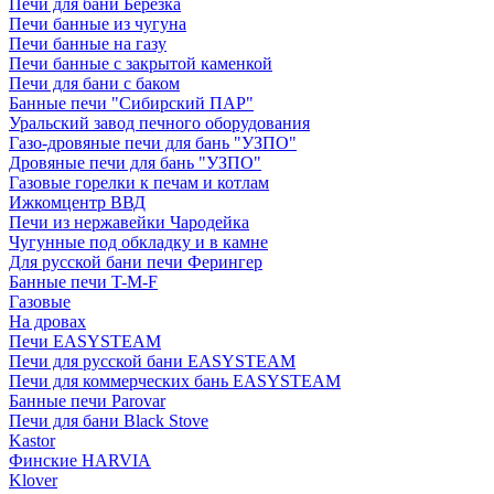
Печи для бани Березка
Печи банные из чугуна
Печи банные на газу
Печи банные с закрытой каменкой
Печи для бани с баком
Банные печи "Сибирский ПАР"
Уральский завод печного оборудования
Газо-дровяные печи для бань "УЗПО"
Дровяные печи для бань "УЗПО"
Газовые горелки к печам и котлам
Ижкомцентр ВВД
Печи из нержавейки Чародейка
Чугунные под обкладку и в камне
Для русской бани печи Ферингер
Банные печи T-M-F
Газовые
На дровах
Печи EASYSTEAM
Печи для русской бани EASYSTEAM
Печи для коммерческих бань EASYSTEAM
Банные печи Parovar
Печи для бани Black Stove
Kastor
Финские HARVIA
Klover