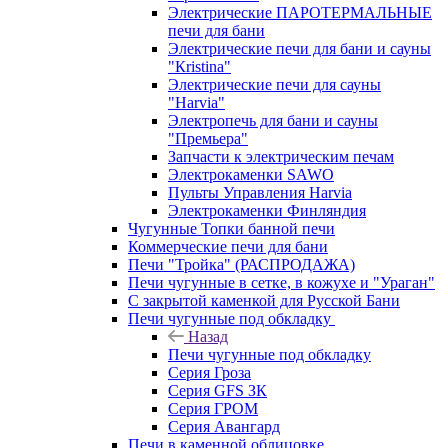
Электрические ПАРОТЕРМАЛЬНЫЕ
печи для бани
Электрические печи для бани и сауны
"Кristina"
Электрические печи для сауны
"Harvia"
Электропечь для бани и сауны
"Премьера"
Запчасти к электрическим печам
Электрокаменки SAWO
Пульты Управления Harvia
Электрокаменки Финляндия
Чугунные Топки банной печи
Коммерческие печи для бани
Печи "Тройка" (РАСПРОДАЖА)
Печи чугунные в сетке, в кожухе и "Ураган"
С закрытой каменкой для Русской Бани
Печи чугунные под обкладку
Назад
Печи чугунные под обкладку
Серия Гроза
Серия GFS ЗК
Серия ГРОМ
Серия Авангард
Печи в каменной облицовке