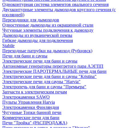
Одноконтурная система элементов овального сечения
Двухконтурные элементы дымоходов круглого сечения (с
изоляцией)
Переходники для дымоходов
Одностенные дымоходы из окрашенной стали
Чугунные элементы подключения к дымоходу
Дымоходы из вулканической пемзы
Гибкие дымоходы для подключения
Stabile
Переходные патрубки на дымоход (Рубцовск)
Печи для бани и сауны
Электрические печи для бани и сауны
Автономные генераторы перегретого пара АЭГПП
Электрические ПАРОТЕРМАЛЬНЫЕ печи для бани
Электрические печи для бани и сауны "Кristina"
Электрические печи для сауны "Harvia"
Электропечь для бани и сауны "Премьера"
Запчасти к электрическим печам
Электрокаменки SAWO
Пульты Управления Harvia
Электрокаменки Финляндия
Чугунные Топки банной печи
Коммерческие печи для бани
Печи "Тройка" (РАСПРОДАЖА)
Печи чугунные в сетке, в кожухе и "Ураган"