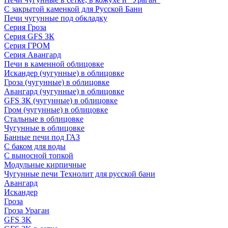
С закрытой каменкой для Русской Бани
Печи чугунные под обкладку
Серия Гроза
Серия GFS ЗК
Серия ГРОМ
Серия Авангард
Печи в каменной облицовке
Искандер (чугунные) в облицовке
Гроза (чугунные) в облицовке
Авангард (чугунные) в облицовке
GFS ЗК (чугунные) в облицовке
Гром (чугунные) в облицовке
Стальные в облицовке
Чугунные в облицовке
Банные печи под ГАЗ
С баком для воды
С выносной топкой
Модульные кирпичные
Чугунные печи Технолит для русской бани
Авангард
Искандер
Гроза
Гроза Ураган
GFS 3K