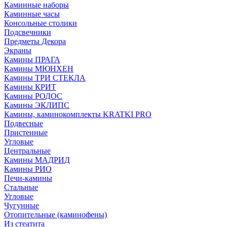
Каминные наборы
Каминные часы
Консольные столики
Подсвечники
Предметы Декора
Экраны
Камины ПРАГА
Камины МЮНХЕН
Камины ТРИ СТЕКЛА
Камины КРИТ
Камины РОДОС
Камины ЭКЛИПС
Камины, каминокомплекты KRATKI PRO
Подвесные
Пристенные
Угловые
Центральные
Камины МАДРИД
Камины РИО
Печи-камины
Стальные
Угловые
Чугунные
Отопительные (каминофены)
Из стеатита