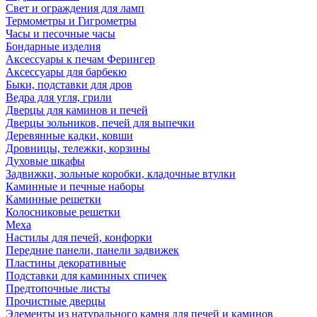
Свет и ограждения для ламп
Термометры и Гигрометры
Часы и песочные часы
Бондарные изделия
Аксессуары к печам Ферингер
Аксессуары для барбекю
Быки, подставки для дров
Ведра для угля, грили
Дверцы для каминов и печей
Дверцы зольников, печей для выпечки
Деревянные кадки, ковши
Дровницы, тележки, корзины
Духовые шкафы
Задвижки, зольные коробки, кладочные втулки
Каминные и печные наборы
Каминные решетки
Колосниковые решетки
Меха
Настилы для печей, конфорки
Передние панели, панели задвижек
Пластины декоративные
Подставки для каминных спичек
Предтопочные листы
Прочистные дверцы
Элементы из натурального камня для печей и каминов