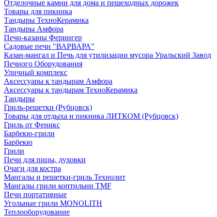
Отделочные камни для дома и пешеходных дорожек
Товары для пикника
Тандыры ТехноКерамика
Тандыры Амфора
Печи-казаны Ферингер
Садовые печи "ВАРВАРА"
Казан-мангал и Печь для утилизации мусора Уральский Завод
Печного Оборудования
Уличный комплекс
Аксессуары к тандырам Амфора
Аксессуары к тандырам ТехноКерамика
Тандыры
Гриль-решетки (Рубцовск)
Товары для отдыха и пикника ЛИТКОМ (Рубцовск)
Гриль от Феникс
Барбекю-грили
Барбекю
Грили
Печи для пицы, духовки
Очаги для костра
Мангалы и решетки-гриль Технолит
Мангалы грили коптильни TMF
Печи портативные
Угольные грили MONOLITH
Теплооборудование