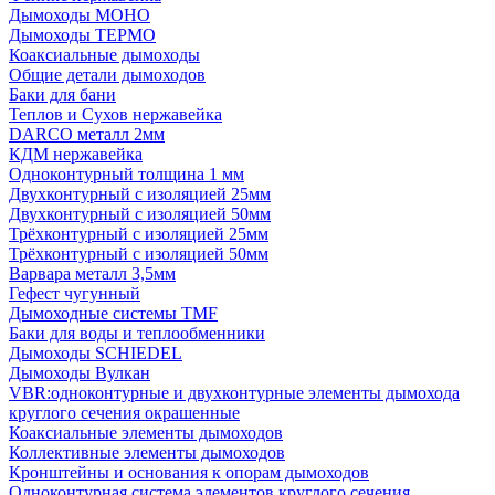
Дымоходы МОНО
Дымоходы ТЕРМО
Коаксиальные дымоходы
Общие детали дымоходов
Баки для бани
Теплов и Сухов нержавейка
DARCO металл 2мм
КДМ нержавейка
Одноконтурный толщина 1 мм
Двухконтурный с изоляцией 25мм
Двухконтурный с изоляцией 50мм
Трёхконтурный с изоляцией 25мм
Трёхконтурный с изоляцией 50мм
Варвара металл 3,5мм
Гефест чугунный
Дымоходные системы TMF
Баки для воды и теплообменники
Дымоходы SCHIEDEL
Дымоходы Вулкан
VBR:одноконтурные и двухконтурные элементы дымохода
круглого сечения окрашенные
Коаксиальные элементы дымоходов
Коллективные элементы дымоходов
Кронштейны и основания к опорам дымоходов
Одноконтурная система элементов круглого сечения