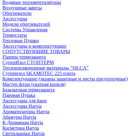
Водяные тепловентиляторы
Воздушные завесы
Обогреватели
Аксессуары
Модели обогревателей
Системы Управления
Термостаты
Тепловые Пушки
Аксессуары и комплектующие
СОПУТСТВУЮЩИЕ ТОВАРЫ
Flamma термозащита
СуперИзол СТОПТЕРМ
Теплоизоляционные материалы "SILCA"
Суперизол SKAMOTEC 225 плита
Комплектующие (экраны защитные и листы предтопочные)
Мастер флэш (скатная кровля)
Базальтовая термозащита
Паровая Пушка
Аксессуары для бани
Аксессуары Harvia
Ароматизаторы Harvia
Абажуры Harvia
К Дровяным Harvia
Косметика Harvia
Светильники Harvia