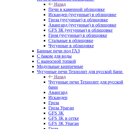
Назад
Печи в каменной облицовке
Искандер (чугунные) в облицовке
Гроза (чугунные) в облицовке
Авангард (чугунные) в облицовке
GFS ЗК (чугунные) в облицовке
Гром (чугунные) в облицовке
Стальные в облицовке
Чугунные в облицовке
Банные печи под ГАЗ
С баком для воды
С выносной топкой
Модульные кирпичные
Чугунные печи Технолит для русской бани
Назад
Чугунные печи Технолит для русской
бани
Авангард
Искандер
Гроза
Гроза Ураган
GFS 3K
GFS 3K в сетке
GFS 3K Ураган
Гром