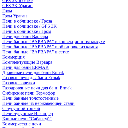
GFS 3K в сетке
GFS 3K Ураган
Гром
Гром Ураган
Печи в облицовке / Гроза
Печи в облицовке / GFS 3K
Печи в облицовке / Гром
Печи для бани Варвара
Печи банные "ВАРВАРА" в конвекционном кожухе
Печи банные "ВАРВАРА" в облицовке из камня
Печи банные "ВАРВАРА" в сетке
Коммерция
Комплектующие Варвара
Печи для бани ERMAK
Дровяные печи для бани Ermak
Газовые печи для бани Ermak
Газовые горелки
Газодровяные печи для бани Ermak
Сибирские печи Термофор
Печи банные толстостенные
Печи банные из нержавеющей стали
С чугунной топкой
Печи чугунные Искандер
Банные печи "Сабантуй"
Коммерческие печи