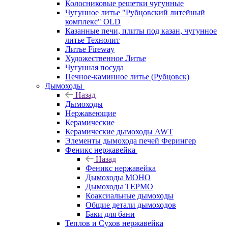
Колосниковые решетки чугунные
Чугунное литье "Рубцовский литейный
комплекс" OLD
Казанные печи, плиты под казан, чугунное
литье Технолит
Литье Fireway
Художественное Литье
Чугунная посуда
Печное-каминное литье (Рубцовск)
Дымоходы
Назад
Дымоходы
Нержавеющие
Керамические
Керамические дымоходы AWT
Элементы дымохода печей Ферингер
Феникс нержавейка
Назад
Феникс нержавейка
Дымоходы МОНО
Дымоходы ТЕРМО
Коаксиальные дымоходы
Общие детали дымоходов
Баки для бани
Теплов и Сухов нержавейка