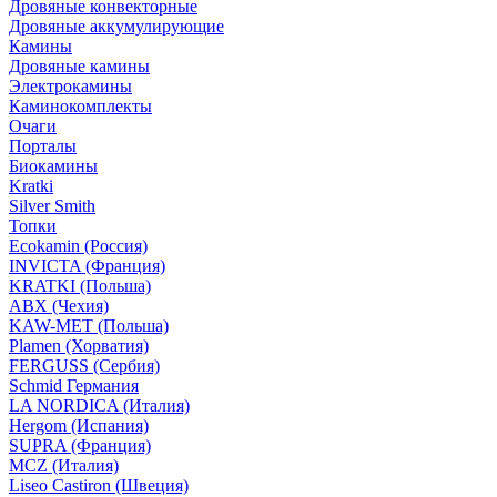
Дровяные конвекторные
Дровяные аккумулирующие
Камины
Дровяные камины
Электрокамины
Каминокомплекты
Очаги
Порталы
Биокамины
Kratki
Silver Smith
Топки
Ecokamin (Россия)
INVICTA (Франция)
KRATKI (Польша)
ABX (Чехия)
KAW-MET (Польша)
Plamen (Хорватия)
FERGUSS (Сербия)
Schmid Германия
LA NORDICA (Италия)
Hergom (Испания)
SUPRA (Франция)
MCZ (Италия)
Liseo Castiron (Швеция)