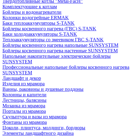
Твердотопливные котлы "Metal-FacH"
Комплектующие к котлам
Бойлеры и водонагреватели
Колонки водогрейные ERMAK
Баки теплоаккумуляторы S-TANK
Бойлеры косвенного нагрева (ГВС) S-TANK
Баки холодоаккумуляторы S-TANK
Теплоаккумуляторы со змеевиком ГВС S-TANK
Бойлеры косвенного нагрева напольные SUNSYSTEM
Бойлеры косвенного нагрева настенные SUNSYSTEM
Напольные накопительные электрические бойлеры
SUNSYSTEM
Профессиональные напольные бойлеры косвенного нагрева
SUNSYSTEM
Ландшафт и декор
Изделия из мрамора
Ванны, раковины и душевые поддоны
Колонны и капители
Лестницы, балясины
Мозаика из мрамора
Порталы из мрамора
Скульптура и вазы из мрамора
Фонтаны из мрамора
Цоколи, плинтуса, молдинги, бордюры
Элементы ландшафтного дизайна