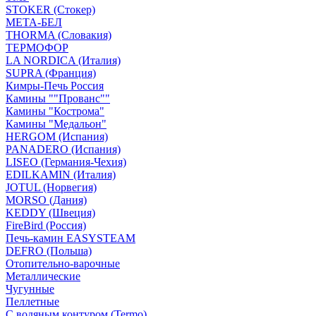
STOKER (Стокер)
МЕТА-БЕЛ
THORMA (Словакия)
ТЕРМОФОР
LA NORDICA (Италия)
SUPRA (Франция)
Кимры-Печь Россия
Камины ""Прованс""
Камины "Кострома"
Камины "Медальон"
HERGOM (Испания)
PANADERO (Испания)
LISEO (Германия-Чехия)
EDILKAMIN (Италия)
JOTUL (Норвегия)
MORSO (Дания)
KEDDY (Швеция)
FireBird (Россия)
Печь-камин EASYSTEAM
DEFRO (Польша)
Отопительно-варочные
Металлические
Чугунные
Пеллетные
С водяным контуром (Termo)