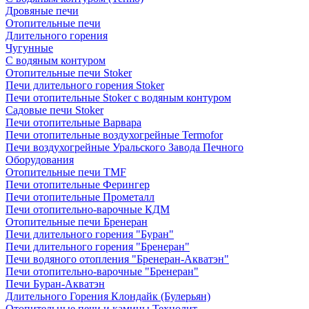
Дровяные печи
Отопительные печи
Длительного горения
Чугунные
C водяным контуром
Отопительные печи Stoker
Печи длительного горения Stoker
Печи отопительные Stoker с водяным контуром
Садовые печи Stoker
Печи отопительные Варвара
Печи отопительные воздухогрейные Termofor
Печи воздухогрейные Уральского Завода Печного
Оборудования
Отопительные печи TMF
Печи отопительные Ферингер
Печи отопительные Прометалл
Печи отопительно-варочные КДМ
Отопительные печи Бренеран
Печи длительного горения "Буран"
Печи длительного горения "Бренеран"
Печи водяного отопления "Бренеран-Акватэн"
Печи отопительно-варочные "Бренеран"
Печи Буран-Акватэн
Длительного Горения Клондайк (Булерьян)
Отопительные печи и камины Технолит