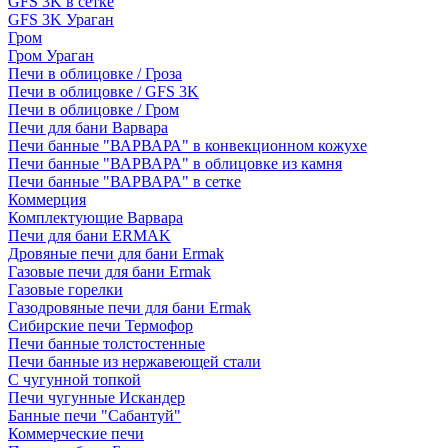
GFS 3K в сетке
GFS 3K Ураган
Гром
Гром Ураган
Печи в облицовке / Гроза
Печи в облицовке / GFS 3K
Печи в облицовке / Гром
Печи для бани Варвара
Печи банные "ВАРВАРА" в конвекционном кожухе
Печи банные "ВАРВАРА" в облицовке из камня
Печи банные "ВАРВАРА" в сетке
Коммерция
Комплектующие Варвара
Печи для бани ERMAK
Дровяные печи для бани Ermak
Газовые печи для бани Ermak
Газовые горелки
Газодровяные печи для бани Ermak
Сибирские печи Термофор
Печи банные толстостенные
Печи банные из нержавеющей стали
С чугунной топкой
Печи чугунные Искандер
Банные печи "Сабантуй"
Коммерческие печи