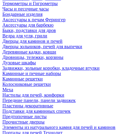
Термометры и Гигрометры
Часы и песочные часы
Бондарные изделия
Аксессуары к печам Ферингер
Аксессуары для барбекю
Быки, подставки для дров
Ведра для угля, грили
Дверцы для каминов и печей
Дверцы зольников, печей для выпечки
Деревянные кадки, ковши
Дровницы, тележки, корзины
Духовые шкафы
Задвижки, зольные коробки, кладочные втулки
Каминные и печные наборы
Каминные решетки
Колосниковые решетки
Меха
Настилы для печей, конфорки
Передние панели, панели задвижек
Пластины декоративные
Подставки для каминных спичек
Предтопочные листы
Прочистные дверцы
Элементы из натурального камня для печей и каминов
Порталы для печей Технолит