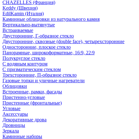
CHAZELLES (Франция)
Keddy (Швеция)
EdilKamin (Италия)
Каминные облицовки из натурального камня
Вертикально-вытянутые
Встраиваемые
Двусторонние, Г-образное стекло
Двусторонние, сквозные (double face), четырехсторонние
Односторонние, плоское стекло
Панорамные, широкоформатные, 16:9, 22:9
Полукруглое стекло
С водяным контуром
С призматическим стеклом
Трехсторонние, П-образное стекло
Газовые топки и уличные нагреватели
Облицовки
Встроенные, рамки, фасады
Пристенно-угловые
Пристенные (фронтальные)
Угловые
Аксессуары
Декоративные дрова
Дровницы
Зеркала
Каминные наборы