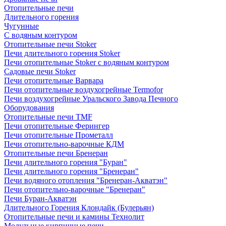
Отопительные печи
Длительного горения
Чугунные
C водяным контуром
Отопительные печи Stoker
Печи длительного горения Stoker
Печи отопительные Stoker с водяным контуром
Садовые печи Stoker
Печи отопительные Варвара
Печи отопительные воздухогрейные Termofor
Печи воздухогрейные Уральского Завода Печного
Оборудования
Отопительные печи TMF
Печи отопительные Ферингер
Печи отопительные Прометалл
Печи отопительно-варочные КДМ
Отопительные печи Бренеран
Печи длительного горения "Буран"
Печи длительного горения "Бренеран"
Печи водяного отопления "Бренеран-Акватэн"
Печи отопительно-варочные "Бренеран"
Печи Буран-Акватэн
Длительного Горения Клондайк (Булерьян)
Отопительные печи и камины Технолит
Модульные кирпичные печи