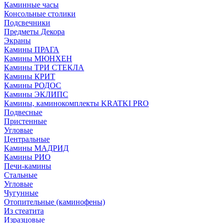
Каминные часы
Консольные столики
Подсвечники
Предметы Декора
Экраны
Камины ПРАГА
Камины МЮНХЕН
Камины ТРИ СТЕКЛА
Камины КРИТ
Камины РОДОС
Камины ЭКЛИПС
Камины, каминокомплекты KRATKI PRO
Подвесные
Пристенные
Угловые
Центральные
Камины МАДРИД
Камины РИО
Печи-камины
Стальные
Угловые
Чугунные
Отопительные (каминофены)
Из стеатита
Изразцовые