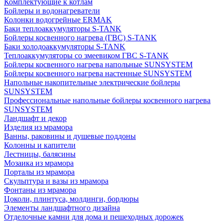
Комплектующие к котлам
Бойлеры и водонагреватели
Колонки водогрейные ERMAK
Баки теплоаккумуляторы S-TANK
Бойлеры косвенного нагрева (ГВС) S-TANK
Баки холодоаккумуляторы S-TANK
Теплоаккумуляторы со змеевиком ГВС S-TANK
Бойлеры косвенного нагрева напольные SUNSYSTEM
Бойлеры косвенного нагрева настенные SUNSYSTEM
Напольные накопительные электрические бойлеры
SUNSYSTEM
Профессиональные напольные бойлеры косвенного нагрева
SUNSYSTEM
Ландшафт и декор
Изделия из мрамора
Ванны, раковины и душевые поддоны
Колонны и капители
Лестницы, балясины
Мозаика из мрамора
Порталы из мрамора
Скульптура и вазы из мрамора
Фонтаны из мрамора
Цоколи, плинтуса, молдинги, бордюры
Элементы ландшафтного дизайна
Отделочные камни для дома и пешеходных дорожек