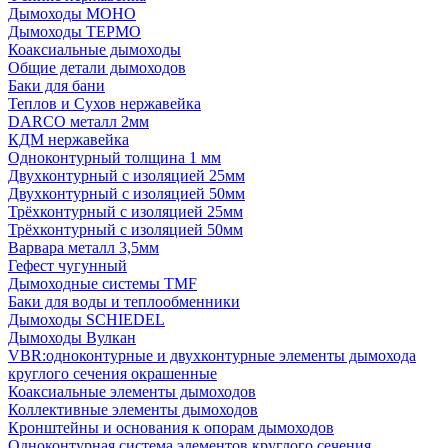
Дымоходы МОНО
Дымоходы ТЕРМО
Коаксиальные дымоходы
Общие детали дымоходов
Баки для бани
Теплов и Сухов нержавейка
DARCO металл 2мм
КДМ нержавейка
Одноконтурный толщина 1 мм
Двухконтурный с изоляцией 25мм
Двухконтурный с изоляцией 50мм
Трёхконтурный с изоляцией 25мм
Трёхконтурный с изоляцией 50мм
Варвара металл 3,5мм
Гефест чугунный
Дымоходные системы TMF
Баки для воды и теплообменники
Дымоходы SCHIEDEL
Дымоходы Вулкан
VBR:одноконтурные и двухконтурные элементы дымохода
круглого сечения окрашенные
Коаксиальные элементы дымоходов
Коллективные элементы дымоходов
Кронштейны и основания к опорам дымоходов
Одноконтурная система элементов круглого сечения