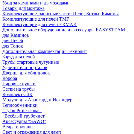
Уход за каминами и дымоходами
Товары для монтажа
Комплектующие, запасные части: Печи, Котлы, Камины
Комплектующие для печей TMF
Комплектующие для печей ERMAK
Дополнительное оборудование и аксессуары EASYSTEAM
для Каминов
для Печей
для Топок
Дополнительная комплектация Технолит
Заряд для печей
Трубы стартовые чугунные
Удлинители порталов
Дверцы для облицовок
Короба
Паровые пушки
Сетки на трубы
Комплекты ЗК
Модули для Авангард и Искандер
Теплообменники
"Tytan Professional"
"Весёлый трубочист"
Аксессуары "SAWO"
Ведра и ковшы
Свет и ограждения для ламп