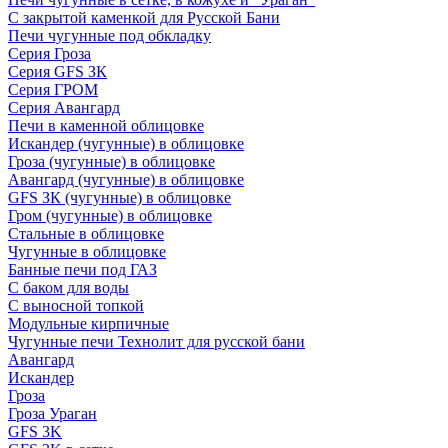
С закрытой каменкой для Русской Бани
Печи чугунные под обкладку
Серия Гроза
Серия GFS ЗК
Серия ГРОМ
Серия Авангард
Печи в каменной облицовке
Искандер (чугунные) в облицовке
Гроза (чугунные) в облицовке
Авангард (чугунные) в облицовке
GFS ЗК (чугунные) в облицовке
Гром (чугунные) в облицовке
Стальные в облицовке
Чугунные в облицовке
Банные печи под ГАЗ
С баком для воды
С выносной топкой
Модульные кирпичные
Чугунные печи Технолит для русской бани
Авангард
Искандер
Гроза
Гроза Ураган
GFS 3K