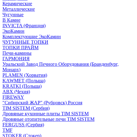
Керамические
Металлические
Чугунные
В Камне
INVICTA (Франция)
ЭкоКамин
Комплектующие ЭкоКамин
ЧУГУННЫЕ ТОПКИ
ТОПКИ ПРАЙМ
Печи-камины
ГАРМОНИЯ
Уральский Завод Печного Оборудования (Бранденбург,
Монарх)
PLAMEN (Хорватия)
KAWMET (Польша)
KRATKI (Польша)
ABX (Чехия)
FIREWAY
"Сибирский ЖАР" (Рубцовск) Россия
TIM SISTEM (Сербия)
Дровяные кухонные плиты TIM SISTEM
Дровяные отопительные печи TIM SISTEM
FERGUSS (Сербия)
TMF
STOKER (Стокер)