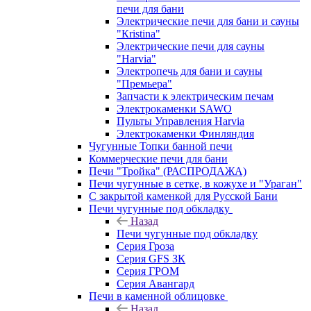
печи для бани
Электрические печи для бани и сауны
"Кristina"
Электрические печи для сауны
"Harvia"
Электропечь для бани и сауны
"Премьера"
Запчасти к электрическим печам
Электрокаменки SAWO
Пульты Управления Harvia
Электрокаменки Финляндия
Чугунные Топки банной печи
Коммерческие печи для бани
Печи "Тройка" (РАСПРОДАЖА)
Печи чугунные в сетке, в кожухе и "Ураган"
С закрытой каменкой для Русской Бани
Печи чугунные под обкладку
Назад
Печи чугунные под обкладку
Серия Гроза
Серия GFS ЗК
Серия ГРОМ
Серия Авангард
Печи в каменной облицовке
Назад