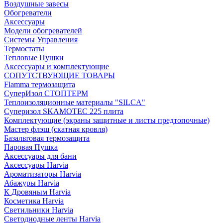
Воздушные завесы
Обогреватели
Аксессуары
Модели обогревателей
Системы Управления
Термостаты
Тепловые Пушки
Аксессуары и комплектующие
СОПУТСТВУЮЩИЕ ТОВАРЫ
Flamma термозащита
СуперИзол СТОПТЕРМ
Теплоизоляционные материалы "SILCA"
Суперизол SKAMOTEC 225 плита
Комплектующие (экраны защитные и листы предтопочные)
Мастер флэш (скатная кровля)
Базальтовая термозащита
Паровая Пушка
Аксессуары для бани
Аксессуары Harvia
Ароматизаторы Harvia
Абажуры Harvia
К Дровяным Harvia
Косметика Harvia
Светильники Harvia
Светодиодные ленты Harvia