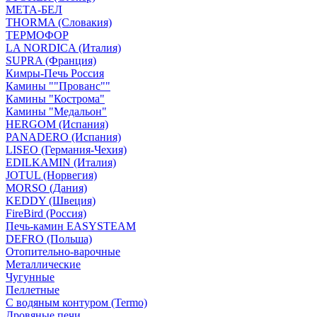
МЕТА-БЕЛ
THORMA (Словакия)
ТЕРМОФОР
LA NORDICA (Италия)
SUPRA (Франция)
Кимры-Печь Россия
Камины ""Прованс""
Камины "Кострома"
Камины "Медальон"
HERGOM (Испания)
PANADERO (Испания)
LISEO (Германия-Чехия)
EDILKAMIN (Италия)
JOTUL (Норвегия)
MORSO (Дания)
KEDDY (Швеция)
FireBird (Россия)
Печь-камин EASYSTEAM
DEFRO (Польша)
Отопительно-варочные
Металлические
Чугунные
Пеллетные
С водяным контуром (Termo)
Дровяные печи