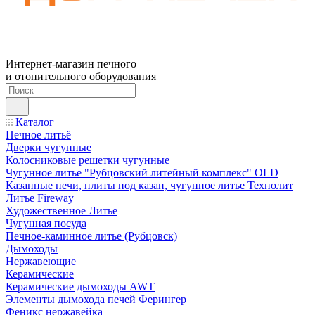
Интернет-магазин печного
и отопительного оборудования
Каталог
Печное литьё
Дверки чугунные
Колосниковые решетки чугунные
Чугунное литье "Рубцовский литейный комплекс" OLD
Казанные печи, плиты под казан, чугунное литье Технолит
Литье Fireway
Художественное Литье
Чугунная посуда
Печное-каминное литье (Рубцовск)
Дымоходы
Нержавеющие
Керамические
Керамические дымоходы AWT
Элементы дымохода печей Ферингер
Феникс нержавейка