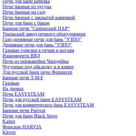
Печи для бани Березка
Печи банные из чугуна
Печи банные на газу
Печи банные с закрытой каменкой
Печи для бани с баком
Банные печи "Сибирский ПАР"
Уральский завод печного оборудования
Газо-дровяные печи для бань "УЗПО"
Дровяные печи для бань "УЗПО"
Газовые горелки к печам и котлам
Ижкомцентр ВВД
Печи из нержавейки Чародейка
Чугунные под обкладку и в камне
Для русской бани печи Ферингер
Банные печи T-M-F
Газовые
На дровах
Печи EASYSTEAM
Печи для русской бани EASYSTEAM
Печи для коммерческих бань EASYSTEAM
Банные печи Parovar
Печи для бани Black Stove
Kastor
Финские HARVIA
Klover