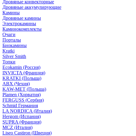
Дровяные конвекторные
Дровяные аккумулирующие
Камины
Дровяные камины
Электрокамины
Каминокомплекты
Очаги
Порталы
Биокамины
Kratki
Silver Smith
Топки
Ecokamin (Россия)
INVICTA (Франция)
KRATKI (Польша)
ABX (Чехия)
KAW-MET (Польша)
Plamen (Хорватия)
FERGUSS (Сербия)
Schmid Германия
LA NORDICA (Италия)
Hergom (Испания)
SUPRA (Франция)
MCZ (Италия)
Liseo Castiron (Швеция)