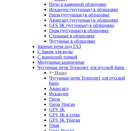
Печи в каменной облицовке
Искандер (чугунные) в облицовке
Гроза (чугунные) в облицовке
Авангард (чугунные) в облицовке
GFS ЗК (чугунные) в облицовке
Гром (чугунные) в облицовке
Стальные в облицовке
Чугунные в облицовке
Банные печи под ГАЗ
С баком для воды
С выносной топкой
Модульные кирпичные
Чугунные печи Технолит для русской бани
Назад
Чугунные печи Технолит для русской
бани
Авангард
Искандер
Гроза
Гроза Ураган
GFS 3K
GFS 3K в сетке
GFS 3K Ураган
Гром
Гром Ураган