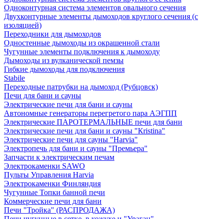
Одноконтурная система элементов овального сечения
Двухконтурные элементы дымоходов круглого сечения (с
изоляцией)
Переходники для дымоходов
Одностенные дымоходы из окрашенной стали
Чугунные элементы подключения к дымоходу
Дымоходы из вулканической пемзы
Гибкие дымоходы для подключения
Stabile
Переходные патрубки на дымоход (Рубцовск)
Печи для бани и сауны
Электрические печи для бани и сауны
Автономные генераторы перегретого пара АЭГПП
Электрические ПАРОТЕРМАЛЬНЫЕ печи для бани
Электрические печи для бани и сауны "Кristina"
Электрические печи для сауны "Harvia"
Электропечь для бани и сауны "Премьера"
Запчасти к электрическим печам
Электрокаменки SAWO
Пульты Управления Harvia
Электрокаменки Финляндия
Чугунные Топки банной печи
Коммерческие печи для бани
Печи "Тройка" (РАСПРОДАЖА)
Печи чугунные в сетке, в кожухе и "Ураган"