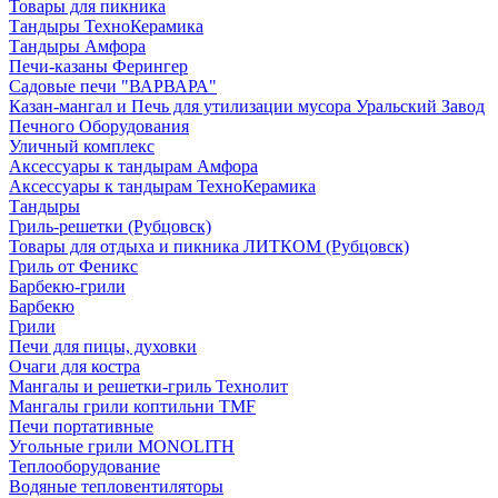
Товары для пикника
Тандыры ТехноКерамика
Тандыры Амфора
Печи-казаны Ферингер
Садовые печи "ВАРВАРА"
Казан-мангал и Печь для утилизации мусора Уральский Завод
Печного Оборудования
Уличный комплекс
Аксессуары к тандырам Амфора
Аксессуары к тандырам ТехноКерамика
Тандыры
Гриль-решетки (Рубцовск)
Товары для отдыха и пикника ЛИТКОМ (Рубцовск)
Гриль от Феникс
Барбекю-грили
Барбекю
Грили
Печи для пицы, духовки
Очаги для костра
Мангалы и решетки-гриль Технолит
Мангалы грили коптильни TMF
Печи портативные
Угольные грили MONOLITH
Теплооборудование
Водяные тепловентиляторы