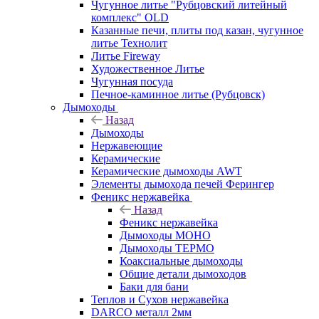
Чугунное литье "Рубцовский литейный
комплекс" OLD
Казанные печи, плиты под казан, чугунное
литье Технолит
Литье Fireway
Художественное Литье
Чугунная посуда
Печное-каминное литье (Рубцовск)
Дымоходы
Назад
Дымоходы
Нержавеющие
Керамические
Керамические дымоходы AWT
Элементы дымохода печей Ферингер
Феникс нержавейка
Назад
Феникс нержавейка
Дымоходы МОНО
Дымоходы ТЕРМО
Коаксиальные дымоходы
Общие детали дымоходов
Баки для бани
Теплов и Сухов нержавейка
DARCO металл 2мм