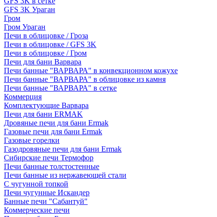
GFS 3K в сетке
GFS 3K Ураган
Гром
Гром Ураган
Печи в облицовке / Гроза
Печи в облицовке / GFS 3K
Печи в облицовке / Гром
Печи для бани Варвара
Печи банные "ВАРВАРА" в конвекционном кожухе
Печи банные "ВАРВАРА" в облицовке из камня
Печи банные "ВАРВАРА" в сетке
Коммерция
Комплектующие Варвара
Печи для бани ERMAK
Дровяные печи для бани Ermak
Газовые печи для бани Ermak
Газовые горелки
Газодровяные печи для бани Ermak
Сибирские печи Термофор
Печи банные толстостенные
Печи банные из нержавеющей стали
С чугунной топкой
Печи чугунные Искандер
Банные печи "Сабантуй"
Коммерческие печи