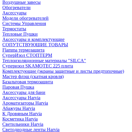
Воздушные завесы
Обогреватели
Аксессуары
Модели обогревателей
Системы Управления
Термостаты
Тепловые Пушки
Аксессуары и комплектующие
СОПУТСТВУЮЩИЕ ТОВАРЫ
Flamma термозащита
СуперИзол СТОПТЕРМ
Теплоизоляционные материалы "SILCA"
Суперизол SKAMOTEC 225 плита
Комплектующие (экраны защитные и листы предтопочные)
Мастер флэш (скатная кровля)
Базальтовая термозащита
Паровая Пушка
Аксессуары для бани
Аксессуары Harvia
Ароматизаторы Harvia
Абажуры Harvia
К Дровяным Harvia
Косметика Harvia
Светильники Harvia
Светодиодные ленты Harvia