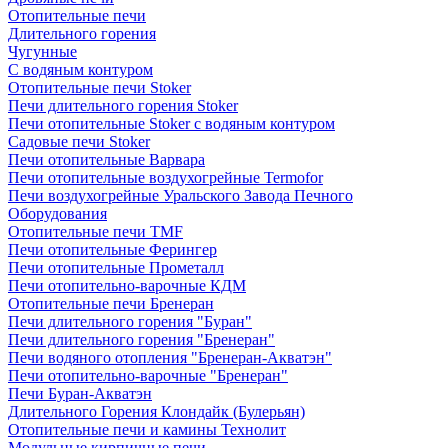
Отопительные печи
Длительного горения
Чугунные
C водяным контуром
Отопительные печи Stoker
Печи длительного горения Stoker
Печи отопительные Stoker с водяным контуром
Садовые печи Stoker
Печи отопительные Варвара
Печи отопительные воздухогрейные Termofor
Печи воздухогрейные Уральского Завода Печного
Оборудования
Отопительные печи TMF
Печи отопительные Ферингер
Печи отопительные Прометалл
Печи отопительно-варочные КДМ
Отопительные печи Бренеран
Печи длительного горения "Буран"
Печи длительного горения "Бренеран"
Печи водяного отопления "Бренеран-Акватэн"
Печи отопительно-варочные "Бренеран"
Печи Буран-Акватэн
Длительного Горения Клондайк (Булерьян)
Отопительные печи и камины Технолит
Модульные кирпичные печи