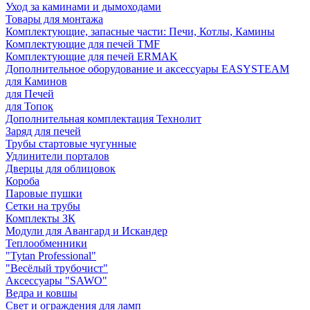
Уход за каминами и дымоходами
Товары для монтажа
Комплектующие, запасные части: Печи, Котлы, Камины
Комплектующие для печей TMF
Комплектующие для печей ERMAK
Дополнительное оборудование и аксессуары EASYSTEAM
для Каминов
для Печей
для Топок
Дополнительная комплектация Технолит
Заряд для печей
Трубы стартовые чугунные
Удлинители порталов
Дверцы для облицовок
Короба
Паровые пушки
Сетки на трубы
Комплекты ЗК
Модули для Авангард и Искандер
Теплообменники
"Tytan Professional"
"Весёлый трубочист"
Аксессуары "SAWO"
Ведра и ковшы
Свет и ограждения для ламп