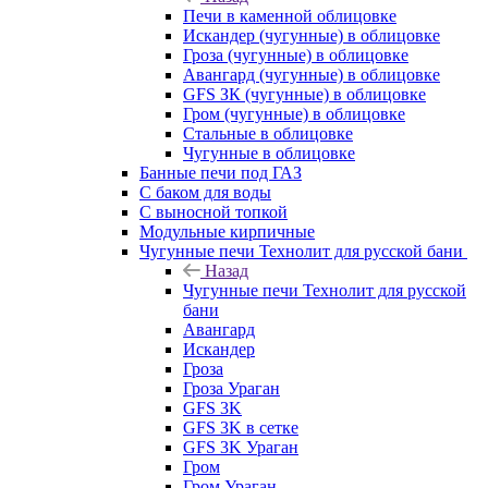
Печи в каменной облицовке
Искандер (чугунные) в облицовке
Гроза (чугунные) в облицовке
Авангард (чугунные) в облицовке
GFS ЗК (чугунные) в облицовке
Гром (чугунные) в облицовке
Стальные в облицовке
Чугунные в облицовке
Банные печи под ГАЗ
С баком для воды
С выносной топкой
Модульные кирпичные
Чугунные печи Технолит для русской бани
Назад
Чугунные печи Технолит для русской
бани
Авангард
Искандер
Гроза
Гроза Ураган
GFS 3K
GFS 3K в сетке
GFS 3K Ураган
Гром
Гром Ураган