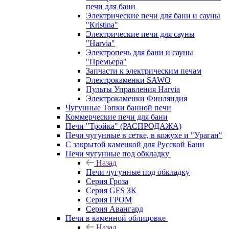
печи для бани
Электрические печи для бани и сауны
"Кristina"
Электрические печи для сауны
"Harvia"
Электропечь для бани и сауны
"Премьера"
Запчасти к электрическим печам
Электрокаменки SAWO
Пульты Управления Harvia
Электрокаменки Финляндия
Чугунные Топки банной печи
Коммерческие печи для бани
Печи "Тройка" (РАСПРОДАЖА)
Печи чугунные в сетке, в кожухе и "Ураган"
С закрытой каменкой для Русской Бани
Печи чугунные под обкладку
Назад
Печи чугунные под обкладку
Серия Гроза
Серия GFS ЗК
Серия ГРОМ
Серия Авангард
Печи в каменной облицовке
Назад