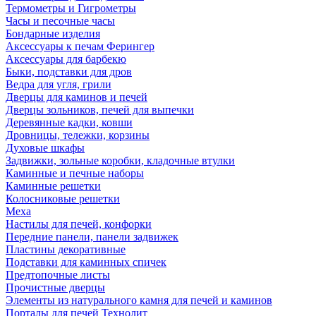
Термометры и Гигрометры
Часы и песочные часы
Бондарные изделия
Аксессуары к печам Ферингер
Аксессуары для барбекю
Быки, подставки для дров
Ведра для угля, грили
Дверцы для каминов и печей
Дверцы зольников, печей для выпечки
Деревянные кадки, ковши
Дровницы, тележки, корзины
Духовые шкафы
Задвижки, зольные коробки, кладочные втулки
Каминные и печные наборы
Каминные решетки
Колосниковые решетки
Меха
Настилы для печей, конфорки
Передние панели, панели задвижек
Пластины декоративные
Подставки для каминных спичек
Предтопочные листы
Прочистные дверцы
Элементы из натурального камня для печей и каминов
Порталы для печей Технолит