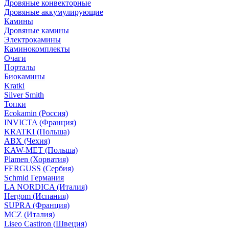
Дровяные конвекторные
Дровяные аккумулирующие
Камины
Дровяные камины
Электрокамины
Каминокомплекты
Очаги
Порталы
Биокамины
Kratki
Silver Smith
Топки
Ecokamin (Россия)
INVICTA (Франция)
KRATKI (Польша)
ABX (Чехия)
KAW-MET (Польша)
Plamen (Хорватия)
FERGUSS (Сербия)
Schmid Германия
LA NORDICA (Италия)
Hergom (Испания)
SUPRA (Франция)
MCZ (Италия)
Liseo Castiron (Швеция)