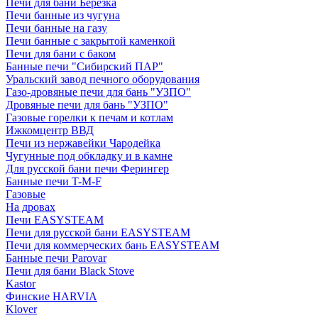
Печи для бани Березка
Печи банные из чугуна
Печи банные на газу
Печи банные с закрытой каменкой
Печи для бани с баком
Банные печи "Сибирский ПАР"
Уральский завод печного оборудования
Газо-дровяные печи для бань "УЗПО"
Дровяные печи для бань "УЗПО"
Газовые горелки к печам и котлам
Ижкомцентр ВВД
Печи из нержавейки Чародейка
Чугунные под обкладку и в камне
Для русской бани печи Ферингер
Банные печи T-M-F
Газовые
На дровах
Печи EASYSTEAM
Печи для русской бани EASYSTEAM
Печи для коммерческих бань EASYSTEAM
Банные печи Parovar
Печи для бани Black Stove
Kastor
Финские HARVIA
Klover