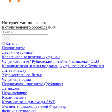
Интернет-магазин печного
и отопительного оборудования
Каталог
Печное литьё
Дверки чугунные
Колосниковые решетки чугунные
Чугунное литье "Рубцовский литейный комплекс" OLD
Казанные печи, плиты под казан, чугунное литье Технолит
Литье Fireway
Художественное Литье
Чугунная посуда
Печное-каминное литье (Рубцовск)
Дымоходы
Нержавеющие
Керамические
Керамические дымоходы AWT
Элементы дымохода печей Ферингер
Феникс нержавейка