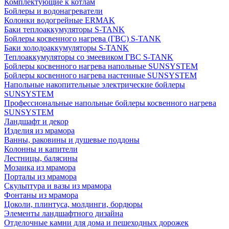
Комплектующие к котлам
Бойлеры и водонагреватели
Колонки водогрейные ERMAK
Баки теплоаккумуляторы S-TANK
Бойлеры косвенного нагрева (ГВС) S-TANK
Баки холодоаккумуляторы S-TANK
Теплоаккумуляторы со змеевиком ГВС S-TANK
Бойлеры косвенного нагрева напольные SUNSYSTEM
Бойлеры косвенного нагрева настенные SUNSYSTEM
Напольные накопительные электрические бойлеры
SUNSYSTEM
Профессиональные напольные бойлеры косвенного нагрева
SUNSYSTEM
Ландшафт и декор
Изделия из мрамора
Ванны, раковины и душевые поддоны
Колонны и капители
Лестницы, балясины
Мозаика из мрамора
Порталы из мрамора
Скульптура и вазы из мрамора
Фонтаны из мрамора
Цоколи, плинтуса, молдинги, бордюры
Элементы ландшафтного дизайна
Отделочные камни для дома и пешеходных дорожек