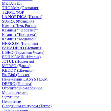
МЕТА-БЕЛ
THORMA (Словакия)
ТЕРМОФОР
LA NORDICA (Италия)
SUPRA (Франция)
Кимры-Печь Россия
Камины ""Прованс""
Камины "Кострома"
Камины "Медальон"
HERGOM (Испания)
PANADERO (Испания)
LISEO (Германия-Чехия)
EDILKAMIN (Италия)
JOTUL (Норвегия)
MORSO (Дания)
KEDDY (Швеция)
FireBird (Россия)
Печь-камин EASYSTEAM
DEFRO (Польша)
Отопительно-варочные
Металлические
Чугунные
Пеллетные
С водяным контуром (Termo)
Дровяные печи