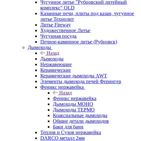
Чугунное литье "Рубцовский литейный
комплекс" OLD
Казанные печи, плиты под казан, чугунное
литье Технолит
Литье Fireway
Художественное Литье
Чугунная посуда
Печное-каминное литье (Рубцовск)
Дымоходы
Назад
Дымоходы
Нержавеющие
Керамические
Керамические дымоходы AWT
Элементы дымохода печей Ферингер
Феникс нержавейка
Назад
Феникс нержавейка
Дымоходы МОНО
Дымоходы ТЕРМО
Коаксиальные дымоходы
Общие детали дымоходов
Баки для бани
Теплов и Сухов нержавейка
DARCO металл 2мм