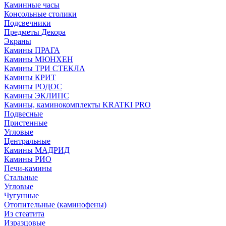
Каминные часы
Консольные столики
Подсвечники
Предметы Декора
Экраны
Камины ПРАГА
Камины МЮНХЕН
Камины ТРИ СТЕКЛА
Камины КРИТ
Камины РОДОС
Камины ЭКЛИПС
Камины, каминокомплекты KRATKI PRO
Подвесные
Пристенные
Угловые
Центральные
Камины МАДРИД
Камины РИО
Печи-камины
Стальные
Угловые
Чугунные
Отопительные (каминофены)
Из стеатита
Изразцовые