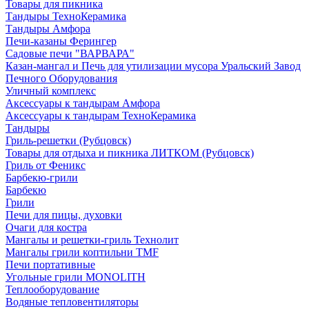
Товары для пикника
Тандыры ТехноКерамика
Тандыры Амфора
Печи-казаны Ферингер
Садовые печи "ВАРВАРА"
Казан-мангал и Печь для утилизации мусора Уральский Завод
Печного Оборудования
Уличный комплекс
Аксессуары к тандырам Амфора
Аксессуары к тандырам ТехноКерамика
Тандыры
Гриль-решетки (Рубцовск)
Товары для отдыха и пикника ЛИТКОМ (Рубцовск)
Гриль от Феникс
Барбекю-грили
Барбекю
Грили
Печи для пицы, духовки
Очаги для костра
Мангалы и решетки-гриль Технолит
Мангалы грили коптильни TMF
Печи портативные
Угольные грили MONOLITH
Теплооборудование
Водяные тепловентиляторы