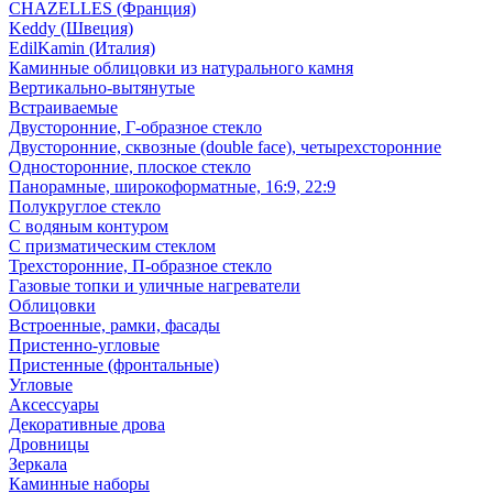
CHAZELLES (Франция)
Keddy (Швеция)
EdilKamin (Италия)
Каминные облицовки из натурального камня
Вертикально-вытянутые
Встраиваемые
Двусторонние, Г-образное стекло
Двусторонние, сквозные (double face), четырехсторонние
Односторонние, плоское стекло
Панорамные, широкоформатные, 16:9, 22:9
Полукруглое стекло
С водяным контуром
С призматическим стеклом
Трехсторонние, П-образное стекло
Газовые топки и уличные нагреватели
Облицовки
Встроенные, рамки, фасады
Пристенно-угловые
Пристенные (фронтальные)
Угловые
Аксессуары
Декоративные дрова
Дровницы
Зеркала
Каминные наборы