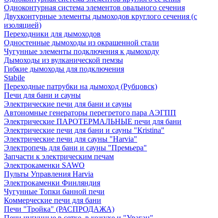
Одноконтурная система элементов овального сечения
Двухконтурные элементы дымоходов круглого сечения (с
изоляцией)
Переходники для дымоходов
Одностенные дымоходы из окрашенной стали
Чугунные элементы подключения к дымоходу
Дымоходы из вулканической пемзы
Гибкие дымоходы для подключения
Stabile
Переходные патрубки на дымоход (Рубцовск)
Печи для бани и сауны
Электрические печи для бани и сауны
Автономные генераторы перегретого пара АЭГПП
Электрические ПАРОТЕРМАЛЬНЫЕ печи для бани
Электрические печи для бани и сауны "Кristina"
Электрические печи для сауны "Harvia"
Электропечь для бани и сауны "Премьера"
Запчасти к электрическим печам
Электрокаменки SAWO
Пульты Управления Harvia
Электрокаменки Финляндия
Чугунные Топки банной печи
Коммерческие печи для бани
Печи "Тройка" (РАСПРОДАЖА)
Печи чугунные в сетке, в кожухе и "Ураган"