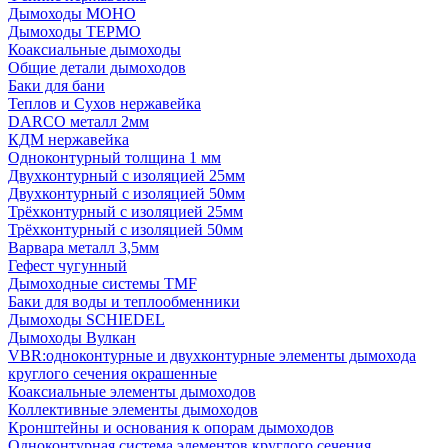
Дымоходы МОНО
Дымоходы ТЕРМО
Коаксиальные дымоходы
Общие детали дымоходов
Баки для бани
Теплов и Сухов нержавейка
DARCO металл 2мм
КДМ нержавейка
Одноконтурный толщина 1 мм
Двухконтурный с изоляцией 25мм
Двухконтурный с изоляцией 50мм
Трёхконтурный с изоляцией 25мм
Трёхконтурный с изоляцией 50мм
Варвара металл 3,5мм
Гефест чугунный
Дымоходные системы TMF
Баки для воды и теплообменники
Дымоходы SCHIEDEL
Дымоходы Вулкан
VBR:одноконтурные и двухконтурные элементы дымохода
круглого сечения окрашенные
Коаксиальные элементы дымоходов
Коллективные элементы дымоходов
Кронштейны и основания к опорам дымоходов
Одноконтурная система элементов круглого сечения