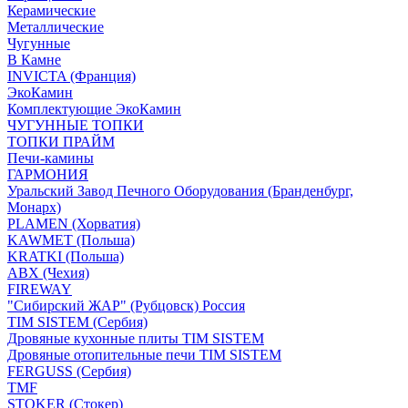
Керамические
Металлические
Чугунные
В Камне
INVICTA (Франция)
ЭкоКамин
Комплектующие ЭкоКамин
ЧУГУННЫЕ ТОПКИ
ТОПКИ ПРАЙМ
Печи-камины
ГАРМОНИЯ
Уральский Завод Печного Оборудования (Бранденбург,
Монарх)
PLAMEN (Хорватия)
KAWMET (Польша)
KRATKI (Польша)
ABX (Чехия)
FIREWAY
"Сибирский ЖАР" (Рубцовск) Россия
TIM SISTEM (Сербия)
Дровяные кухонные плиты TIM SISTEM
Дровяные отопительные печи TIM SISTEM
FERGUSS (Сербия)
TMF
STOKER (Стокер)