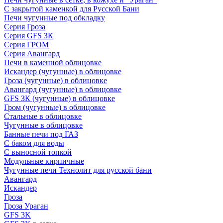
С закрытой каменкой для Русской Бани
Печи чугунные под обкладку
Серия Гроза
Серия GFS ЗК
Серия ГРОМ
Серия Авангард
Печи в каменной облицовке
Искандер (чугунные) в облицовке
Гроза (чугунные) в облицовке
Авангард (чугунные) в облицовке
GFS ЗК (чугунные) в облицовке
Гром (чугунные) в облицовке
Стальные в облицовке
Чугунные в облицовке
Банные печи под ГАЗ
С баком для воды
С выносной топкой
Модульные кирпичные
Чугунные печи Технолит для русской бани
Авангард
Искандер
Гроза
Гроза Ураган
GFS 3K