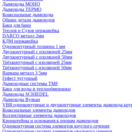
Дымоходы МОНО
Дымоходы ТЕРМО
Коаксиальные дымоходы
Общие детали дымоходов
Баки для бани
Теплов и Сухов нержавейка
DARCO металл 2мм
КДМ нержавейка
Одноконтурный толщина 1 мм
Двухконтурный с изоляцией 25мм
Двухконтурный с изоляцией 50мм
Трёхконтурный с изоляцией 25мм
Трёхконтурный с изоляцией 50мм
Варвара металл 3,5мм
Гефест чугунный
Дымоходные системы TMF
Баки для воды и теплообменники
Дымоходы SCHIEDEL
Дымоходы Вулкан
VBR:одноконтурные и двухконтурные элементы дымохода кру
Коаксиальные элементы дымоходов
Коллективные элементы дымоходов
Кронштейны и основания к опорам дымоходов
Одноконтурная система элементов круглого сечения
Одноконтурная система элементов овального сечения