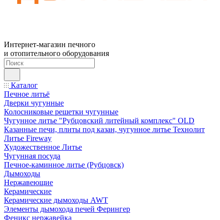
Интернет-магазин печного
и отопительного оборудования
Каталог
Печное литьё
Дверки чугунные
Колосниковые решетки чугунные
Чугунное литье "Рубцовский литейный комплекс" OLD
Казанные печи, плиты под казан, чугунное литье Технолит
Литье Fireway
Художественное Литье
Чугунная посуда
Печное-каминное литье (Рубцовск)
Дымоходы
Нержавеющие
Керамические
Керамические дымоходы AWT
Элементы дымохода печей Ферингер
Феникс нержавейка