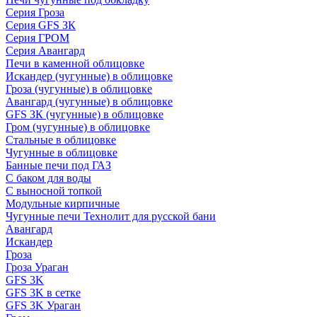
Серия Гроза
Серия GFS ЗК
Серия ГРОМ
Серия Авангард
Печи в каменной облицовке
Искандер (чугунные) в облицовке
Гроза (чугунные) в облицовке
Авангард (чугунные) в облицовке
GFS ЗК (чугунные) в облицовке
Гром (чугунные) в облицовке
Стальные в облицовке
Чугунные в облицовке
Банные печи под ГАЗ
С баком для воды
С выносной топкой
Модульные кирпичные
Чугунные печи Технолит для русской бани
Авангард
Искандер
Гроза
Гроза Ураган
GFS 3K
GFS 3K в сетке
GFS 3K Ураган