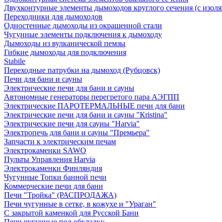
Двухконтурные элементы дымоходов круглого сечения (с изол
Переходники для дымоходов
Одностенные дымоходы из окрашенной стали
Чугунные элементы подключения к дымоходу
Дымоходы из вулканической пемзы
Гибкие дымоходы для подключения
Stabile
Переходные патрубки на дымоход (Рубцовск)
Печи для бани и сауны
Электрические печи для бани и сауны
Автономные генераторы перегретого пара АЭГПП
Электрические ПАРОТЕРМАЛЬНЫЕ печи для бани
Электрические печи для бани и сауны "Кristina"
Электрические печи для сауны "Harvia"
Электропечь для бани и сауны "Премьера"
Запчасти к электрическим печам
Электрокаменки SAWO
Пульты Управления Harvia
Электрокаменки Финляндия
Чугунные Топки банной печи
Коммерческие печи для бани
Печи "Тройка" (РАСПРОДАЖА)
Печи чугунные в сетке, в кожухе и "Ураган"
С закрытой каменкой для Русской Бани
Печи чугунные под обкладку