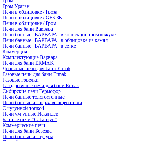
Гром
Гром Ураган
Печи в облицовке / Гроза
Печи в облицовке / GFS 3K
Печи в облицовке / Гром
Печи для бани Варвара
Печи банные "ВАРВАРА" в конвекционном кожухе
Печи банные "ВАРВАРА" в облицовке из камня
Печи банные "ВАРВАРА" в сетке
Коммерция
Комплектующие Варвара
Печи для бани ERMAK
Дровяные печи для бани Ermak
Газовые печи для бани Ermak
Газовые горелки
Газодровяные печи для бани Ermak
Сибирские печи Термофор
Печи банные толстостенные
Печи банные из нержавеющей стали
С чугунной топкой
Печи чугунные Искандер
Банные печи "Сабантуй"
Коммерческие печи
Печи для бани Березка
Печи банные из чугуна