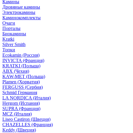
Камины
Дровяные камины
Электрокамины
Каминокомплекты
Очаги
Порталы
Биокамины
Kratki
Silver Smith
Топки
Ecokamin (Россия)
INVICTA (Франция)
KRATKI (Польша)
ABX (Чехия)
KAW-MET (Польша)
Plamen (Хорватия)
FERGUSS (Сербия)
Schmid Германия
LA NORDICA (Италия)
Hergom (Испания)
SUPRA (Франция)
MCZ (Италия)
Liseo Castiron (Швеция)
CHAZELLES (Франция)
Keddy (Швеция)