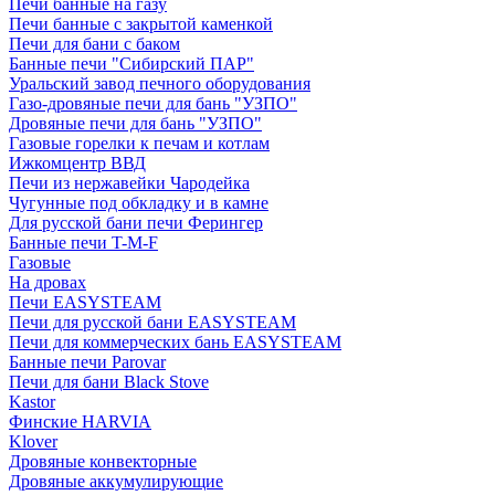
Печи банные на газу
Печи банные с закрытой каменкой
Печи для бани с баком
Банные печи "Сибирский ПАР"
Уральский завод печного оборудования
Газо-дровяные печи для бань "УЗПО"
Дровяные печи для бань "УЗПО"
Газовые горелки к печам и котлам
Ижкомцентр ВВД
Печи из нержавейки Чародейка
Чугунные под обкладку и в камне
Для русской бани печи Ферингер
Банные печи T-M-F
Газовые
На дровах
Печи EASYSTEAM
Печи для русской бани EASYSTEAM
Печи для коммерческих бань EASYSTEAM
Банные печи Parovar
Печи для бани Black Stove
Kastor
Финские HARVIA
Klover
Дровяные конвекторные
Дровяные аккумулирующие