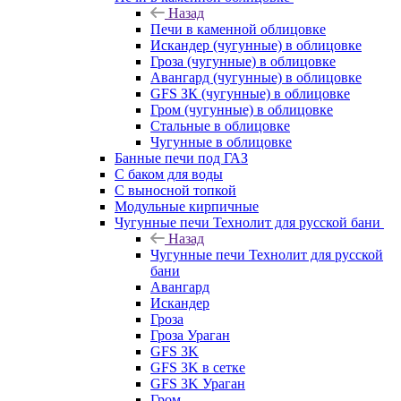
Назад
Печи в каменной облицовке
Искандер (чугунные) в облицовке
Гроза (чугунные) в облицовке
Авангард (чугунные) в облицовке
GFS ЗК (чугунные) в облицовке
Гром (чугунные) в облицовке
Стальные в облицовке
Чугунные в облицовке
Банные печи под ГАЗ
С баком для воды
С выносной топкой
Модульные кирпичные
Чугунные печи Технолит для русской бани
Назад
Чугунные печи Технолит для русской
бани
Авангард
Искандер
Гроза
Гроза Ураган
GFS 3K
GFS 3K в сетке
GFS 3K Ураган
Гром