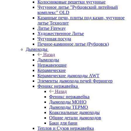
Колосниковые решетки чугунные
Чугунное литье "Рубцовский литейный
комплекс" OLD
Казанные печи, плиты под казан, чугунное
литье Технолит
Литье Fireway
Художественное Литье
Чугунная посуда
Печное-каминное литье (Рубцовск)
Дымоходы
Назад
Дымоходы
Нержавеющие
Керамические
Керамические дымоходы AWT
Элементы дымохода печей Ферингер
Феникс нержавейка
Назад
Феникс нержавейка
Дымоходы МОНО
Дымоходы ТЕРМО
Коаксиальные дымоходы
Общие детали дымоходов
Баки для бани
Теплов и Сухов нержавейка