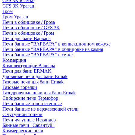
GFS 3K в сетке
GFS 3K Ураган
Гром
Гром Ураган
Печи в облицовке / Гроза
Печи в облицовке / GFS 3K
Печи в облицовке / Гром
Печи для бани Варвара
Печи банные "ВАРВАРА" в конвекционном кожухе
Печи банные "ВАРВАРА" в облицовке из камня
Печи банные "ВАРВАРА" в сетке
Коммерция
Комплектующие Варвара
Печи для бани ERMAK
Дровяные печи для бани Ermak
Газовые печи для бани Ermak
Газовые горелки
Газодровяные печи для бани Ermak
Сибирские печи Термофор
Печи банные толстостенные
Печи банные из нержавеющей стали
С чугунной топкой
Печи чугунные Искандер
Банные печи "Сабантуй"
Коммерческие печи