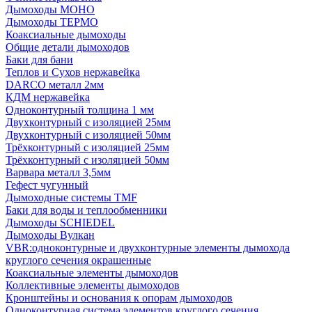
Дымоходы МОНО
Дымоходы ТЕРМО
Коаксиальные дымоходы
Общие детали дымоходов
Баки для бани
Теплов и Сухов нержавейка
DARCO металл 2мм
КДМ нержавейка
Одноконтурный толщина 1 мм
Двухконтурный с изоляцией 25мм
Двухконтурный с изоляцией 50мм
Трёхконтурный с изоляцией 25мм
Трёхконтурный с изоляцией 50мм
Варвара металл 3,5мм
Гефест чугунный
Дымоходные системы TMF
Баки для воды и теплообменники
Дымоходы SCHIEDEL
Дымоходы Вулкан
VBR:одноконтурные и двухконтурные элементы дымохода
круглого сечения окрашенные
Коаксиальные элементы дымоходов
Коллективные элементы дымоходов
Кронштейны и основания к опорам дымоходов
Одноконтурная система элементов круглого сечения