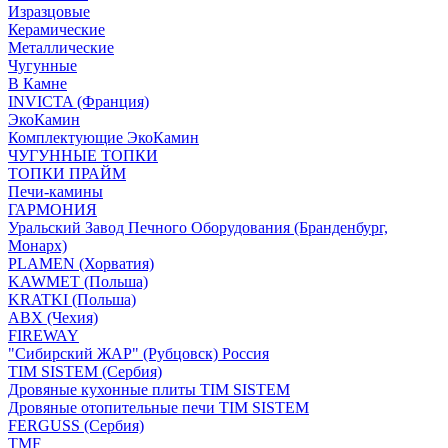
Изразцовые
Керамические
Металлические
Чугунные
В Камне
INVICTA (Франция)
ЭкоКамин
Комплектующие ЭкоКамин
ЧУГУННЫЕ ТОПКИ
ТОПКИ ПРАЙМ
Печи-камины
ГАРМОНИЯ
Уральский Завод Печного Оборудования (Бранденбург,
Монарх)
PLAMEN (Хорватия)
KAWMET (Польша)
KRATKI (Польша)
ABX (Чехия)
FIREWAY
"Сибирский ЖАР" (Рубцовск) Россия
TIM SISTEM (Сербия)
Дровяные кухонные плиты TIM SISTEM
Дровяные отопительные печи TIM SISTEM
FERGUSS (Сербия)
TMF