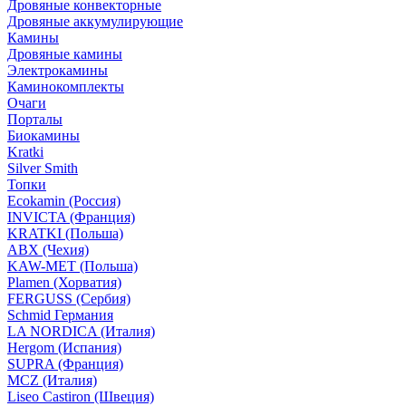
Дровяные конвекторные
Дровяные аккумулирующие
Камины
Дровяные камины
Электрокамины
Каминокомплекты
Очаги
Порталы
Биокамины
Kratki
Silver Smith
Топки
Ecokamin (Россия)
INVICTA (Франция)
KRATKI (Польша)
ABX (Чехия)
KAW-MET (Польша)
Plamen (Хорватия)
FERGUSS (Сербия)
Schmid Германия
LA NORDICA (Италия)
Hergom (Испания)
SUPRA (Франция)
MCZ (Италия)
Liseo Castiron (Швеция)