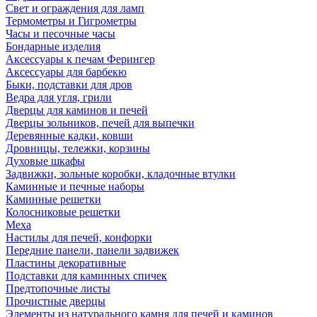
Свет и ограждения для ламп
Термометры и Гигрометры
Часы и песочные часы
Бондарные изделия
Аксессуары к печам Ферингер
Аксессуары для барбекю
Быки, подставки для дров
Ведра для угля, грили
Дверцы для каминов и печей
Дверцы зольников, печей для выпечки
Деревянные кадки, ковши
Дровницы, тележки, корзины
Духовые шкафы
Задвижки, зольные коробки, кладочные втулки
Каминные и печные наборы
Каминные решетки
Колосниковые решетки
Меха
Настилы для печей, конфорки
Передние панели, панели задвижек
Пластины декоративные
Подставки для каминных спичек
Предтопочные листы
Прочистные дверцы
Элементы из натурального камня для печей и каминов