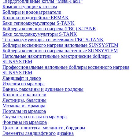
Твердотопливные котлы "Metal-FacH"
Комплектующие к котлам
Бойлеры и водонагреватели
Колонки водогрейные ERMAK
Баки теплоаккумуляторы S-TANK
Бойлеры косвенного нагрева (ГВС) S-TANK
Баки холодоаккумуляторы S-TANK
Теплоаккумуляторы со змеевиком ГВС S-TANK
Бойлеры косвенного нагрева напольные SUNSYSTEM
Бойлеры косвенного нагрева настенные SUNSYSTEM
Напольные накопительные электрические бойлеры
SUNSYSTEM
Профессиональные напольные бойлеры косвенного нагрева
SUNSYSTEM
Ландшафт и декор
Изделия из мрамора
Ванны, раковины и душевые поддоны
Колонны и капители
Лестницы, балясины
Мозаика из мрамора
Порталы из мрамора
Скульптура и вазы из мрамора
Фонтаны из мрамора
Цоколи, плинтуса, молдинги, бордюры
Элементы ландшафтного дизайна