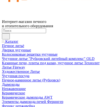
Интернет-магазин печного
и отопительного оборудования
Каталог
Печное литьё
Дверки чугунные
Колосниковые решетки чугунные
Чугунное литье "Рубцовский литейный комплекс" OLD
Казанные печи, плиты под казан, чугунное литье Технолит
Литье Fireway
Художественное Литье
Чугунная посуда
Печное-каминное литье (Рубцовск)
Дымоходы
Нержавеющие
Керамические
Керамические дымоходы AWT
Элементы дымохода печей Ферингер
Феникс нержавейка