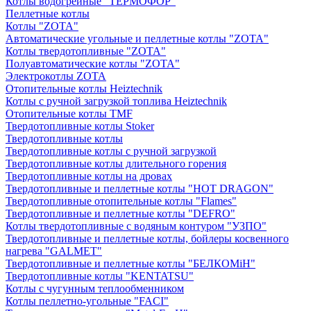
Котлы водогрейные "ТЕРМОФОР"
Пеллетные котлы
Котлы "ZOTA"
Автоматические угольные и пеллетные котлы "ZOTA"
Котлы твердотопливные "ZOTA"
Полуавтоматические котлы "ZOTA"
Электрокотлы ZOTA
Отопительные котлы Heiztechnik
Котлы с ручной загрузкой топлива Heiztechnik
Отопительные котлы TMF
Твердотопливные котлы Stoker
Твердотопливные котлы
Твердотопливные котлы с ручной загрузкой
Твердотопливные котлы длительного горения
Твердотопливные котлы на дровах
Твердотопливные и пеллетные котлы "HOT DRAGON"
Твердотопливные отопительные котлы "Flames"
Твердотопливные и пеллетные котлы "DEFRO"
Котлы твердотопливные с водяным контуром "УЗПО"
Твердотопливные и пеллетные котлы, бойлеры косвенного
нагрева "GALMET"
Твердотопливные и пеллетные котлы "БЕЛКОМiН"
Твердотопливные котлы "KENTATSU"
Котлы с чугунным теплообменником
Котлы пеллетно-угольные "FACI"