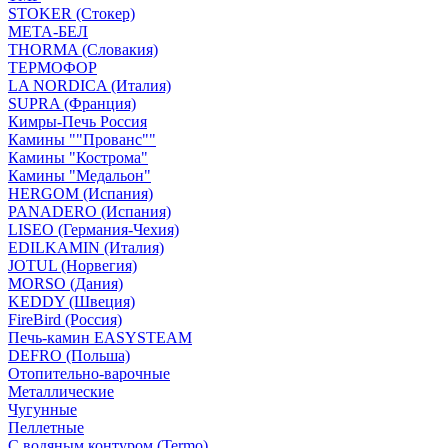
STOKER (Стокер)
МЕТА-БЕЛ
THORMA (Словакия)
ТЕРМОФОР
LA NORDICA (Италия)
SUPRA (Франция)
Кимры-Печь Россия
Камины ""Прованс""
Камины "Кострома"
Камины "Медальон"
HERGOM (Испания)
PANADERO (Испания)
LISEO (Германия-Чехия)
EDILKAMIN (Италия)
JOTUL (Норвегия)
MORSO (Дания)
KEDDY (Швеция)
FireBird (Россия)
Печь-камин EASYSTEAM
DEFRO (Польша)
Отопительно-варочные
Металлические
Чугунные
Пеллетные
С водяным контуром (Termo)