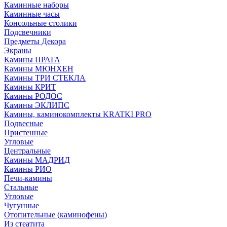
Каминные наборы
Каминные часы
Консольные столики
Подсвечники
Предметы Декора
Экраны
Камины ПРАГА
Камины МЮНХЕН
Камины ТРИ СТЕКЛА
Камины КРИТ
Камины РОДОС
Камины ЭКЛИПС
Камины, каминокомплекты KRATKI PRO
Подвесные
Пристенные
Угловые
Центральные
Камины МАДРИД
Камины РИО
Печи-камины
Стальные
Угловые
Чугунные
Отопительные (каминофены)
Из стеатита