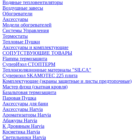
Водяные тепловентиляторы
Воздушные завесы
Обогреватели
Аксессуары
Модели обогревателей
Системы Управления
Термостаты
Тепловые Пушки
Аксессуары и комплектующие
СОПУТСТВУЮЩИЕ ТОВАРЫ
Flamma термозащита
СуперИзол СТОПТЕРМ
Теплоизоляционные материалы "SILCA"
Суперизол SKAMOTEC 225 плита
Комплектующие (экраны защитные и листы предтопочные)
Мастер флэш (скатная кровля)
Базальтовая термозащита
Паровая Пушка
Аксессуары для бани
Аксессуары Harvia
Ароматизаторы Harvia
Абажуры Harvia
К Дровяным Harvia
Косметика Harvia
Светильники Harvia