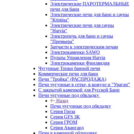
Электрические ПАРОТЕРМАЛЬНЫЕ
печи для бани
Электрические печи для бани и сауны
"Кristina"
Электрические печи для сауны
"Harvia"
Электропечь для бани и сауны
"Премьера"
Запчасти к электрическим печам
Электрокаменки SAWO
Пульты Управления Harvia
Электрокаменки Финляндия
Чугунные Топки банной печи
Коммерческие печи для бани
Печи "Тройка" (РАСПРОДАЖА)
Печи чугунные в сетке, в кожухе и "Ураган"
С закрытой каменкой для Русской Бани
Печи чугунные под обкладку
Назад
Печи чугунные под обкладку
Серия Гроза
Серия GFS ЗК
Серия ГРОМ
Серия Авангард
Печи в каменной облицовке