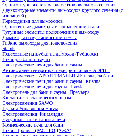
Одноконтурная система элементов овального сечения
Двухконтурные элементы дымоходов круглого сечения (с
изоляцией)
Переходники для дымоходов
Одностенные дымоходы из окрашенной стали
Чугунные элементы подключения к дымоходу
Дымоходы из вулканической пемзы
Гибкие дымоходы для подключения
Stabile
Переходные патрубки на дымоход (Рубцовск)
Печи для бани и сауны
Электрические печи для бани и сауны
Автономные генераторы перегретого пара АЭГПП
Электрические ПАРОТЕРМАЛЬНЫЕ печи для бани
Электрические печи для бани и сауны "Кristina"
Электрические печи для сауны "Harvia"
Электропечь для бани и сауны "Премьера"
Запчасти к электрическим печам
Электрокаменки SAWO
Пульты Управления Harvia
Электрокаменки Финляндия
Чугунные Топки банной печи
Коммерческие печи для бани
Печи "Тройка" (РАСПРОДАЖА)
Печи чугунные в сетке, в кожухе и "Ураган"