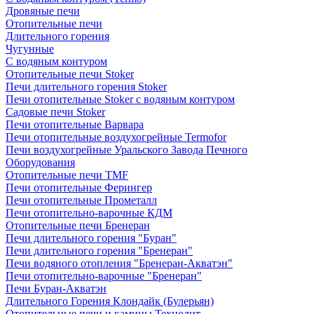
Дровяные печи
Отопительные печи
Длительного горения
Чугунные
C водяным контуром
Отопительные печи Stoker
Печи длительного горения Stoker
Печи отопительные Stoker с водяным контуром
Садовые печи Stoker
Печи отопительные Варвара
Печи отопительные воздухогрейные Termofor
Печи воздухогрейные Уральского Завода Печного
Оборудования
Отопительные печи TMF
Печи отопительные Ферингер
Печи отопительные Прометалл
Печи отопительно-варочные КДМ
Отопительные печи Бренеран
Печи длительного горения "Буран"
Печи длительного горения "Бренеран"
Печи водяного отопления "Бренеран-Акватэн"
Печи отопительно-варочные "Бренеран"
Печи Буран-Акватэн
Длительного Горения Клондайк (Булерьян)
Отопительные печи и камины Технолит