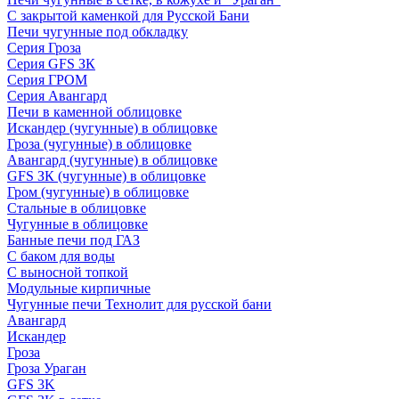
С закрытой каменкой для Русской Бани
Печи чугунные под обкладку
Серия Гроза
Серия GFS ЗК
Серия ГРОМ
Серия Авангард
Печи в каменной облицовке
Искандер (чугунные) в облицовке
Гроза (чугунные) в облицовке
Авангард (чугунные) в облицовке
GFS ЗК (чугунные) в облицовке
Гром (чугунные) в облицовке
Стальные в облицовке
Чугунные в облицовке
Банные печи под ГАЗ
С баком для воды
С выносной топкой
Модульные кирпичные
Чугунные печи Технолит для русской бани
Авангард
Искандер
Гроза
Гроза Ураган
GFS 3K