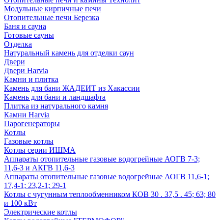
Модульные кирпичные печи
Отопительные печи Березка
Баня и сауна
Готовые сауны
Отделка
Натуральный камень для отделки саун
Двери
Двери Harvia
Камни и плитка
Камень для бани ЖАДЕИТ из Хакассии
Камень для бани и ландшафта
Плитка из натурального камня
Камни Harvia
Парогенераторы
Котлы
Газовые котлы
Котлы серии ИШМА
Аппараты отопительные газовые водогрейные АОГВ 7-3;
11,6-3 и АКГВ 11,6-3
Аппараты отопительные газовые водогрейные АОГВ 11,6-1;
17,4-1; 23,2-1; 29-1
Котлы с чугунным теплообменником КОВ 30 . 37,5 . 45; 63; 80
и 100 кВт
Электрические котлы