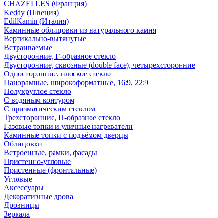
CHAZELLES (Франция)
Keddy (Швеция)
EdilKamin (Италия)
Каминные облицовки из натурального камня
Вертикально-вытянутые
Встраиваемые
Двусторонние, Г-образное стекло
Двусторонние, сквозные (double face), четырехсторонние
Односторонние, плоское стекло
Панорамные, широкоформатные, 16:9, 22:9
Полукруглое стекло
С водяным контуром
С призматическим стеклом
Трехсторонние, П-образное стекло
Газовые топки и уличные нагреватели
Каминные топки с подъёмом дверцы
Облицовки
Встроенные, рамки, фасады
Пристенно-угловые
Пристенные (фронтальные)
Угловые
Аксессуары
Декоративные дрова
Дровницы
Зеркала