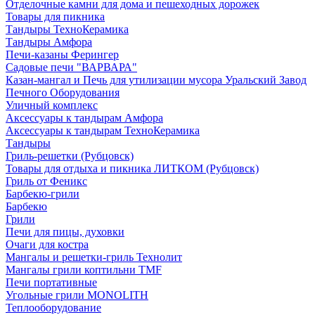
Отделочные камни для дома и пешеходных дорожек
Товары для пикника
Тандыры ТехноКерамика
Тандыры Амфора
Печи-казаны Ферингер
Садовые печи "ВАРВАРА"
Казан-мангал и Печь для утилизации мусора Уральский Завод
Печного Оборудования
Уличный комплекс
Аксессуары к тандырам Амфора
Аксессуары к тандырам ТехноКерамика
Тандыры
Гриль-решетки (Рубцовск)
Товары для отдыха и пикника ЛИТКОМ (Рубцовск)
Гриль от Феникс
Барбекю-грили
Барбекю
Грили
Печи для пицы, духовки
Очаги для костра
Мангалы и решетки-гриль Технолит
Мангалы грили коптильни TMF
Печи портативные
Угольные грили MONOLITH
Теплооборудование