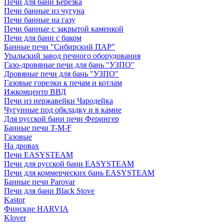
Печи для бани Березка
Печи банные из чугуна
Печи банные на газу
Печи банные с закрытой каменкой
Печи для бани с баком
Банные печи "Сибирский ПАР"
Уральский завод печного оборудования
Газо-дровяные печи для бань "УЗПО"
Дровяные печи для бань "УЗПО"
Газовые горелки к печам и котлам
Ижкомцентр ВВД
Печи из нержавейки Чародейка
Чугунные под обкладку и в камне
Для русской бани печи Ферингер
Банные печи T-M-F
Газовые
На дровах
Печи EASYSTEAM
Печи для русской бани EASYSTEAM
Печи для коммерческих бань EASYSTEAM
Банные печи Parovar
Печи для бани Black Stove
Kastor
Финские HARVIA
Klover