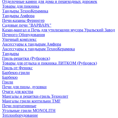
Отделочные камни для дома и пешеходных дорожек
Товары для пикника
Тандыры ТехноКерамика
Тандыры Амфора
Печи-казаны Ферингер
Садовые печи "ВАРВАРА"
Казан-мангал и Печь для утилизации мусора Уральский Завод
Печного Оборудования
Уличный комплекс
Аксессуары к тандырам Амфора
Аксессуары к тандырам ТехноКерамика
Тандыры
Гриль-решетки (Рубцовск)
Товары для отдыха и пикника ЛИТКОМ (Рубцовск)
Гриль от Феникс
Барбекю-грили
Барбекю
Грили
Печи для пицы, духовки
Очаги для костра
Мангалы и решетки-гриль Технолит
Мангалы грили коптильни TMF
Печи портативные
Угольные грили MONOLITH
Теплооборудование