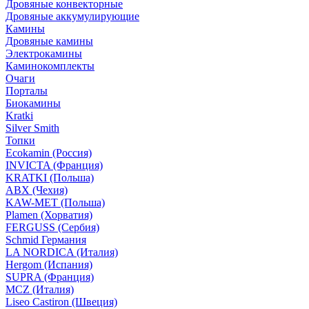
Дровяные конвекторные
Дровяные аккумулирующие
Камины
Дровяные камины
Электрокамины
Каминокомплекты
Очаги
Порталы
Биокамины
Kratki
Silver Smith
Топки
Ecokamin (Россия)
INVICTA (Франция)
KRATKI (Польша)
ABX (Чехия)
KAW-MET (Польша)
Plamen (Хорватия)
FERGUSS (Сербия)
Schmid Германия
LA NORDICA (Италия)
Hergom (Испания)
SUPRA (Франция)
MCZ (Италия)
Liseo Castiron (Швеция)