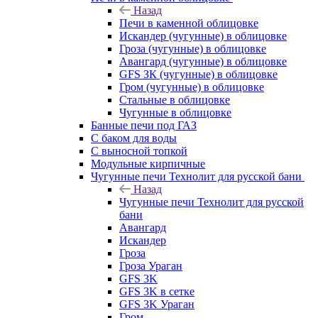
Назад
Печи в каменной облицовке
Искандер (чугунные) в облицовке
Гроза (чугунные) в облицовке
Авангард (чугунные) в облицовке
GFS ЗК (чугунные) в облицовке
Гром (чугунные) в облицовке
Стальные в облицовке
Чугунные в облицовке
Банные печи под ГАЗ
С баком для воды
С выносной топкой
Модульные кирпичные
Чугунные печи Технолит для русской бани
Назад
Чугунные печи Технолит для русской
бани
Авангард
Искандер
Гроза
Гроза Ураган
GFS 3K
GFS 3K в сетке
GFS 3K Ураган
Гром