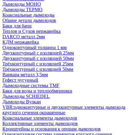
Дымоходы МОНО
Дымоходы ТЕРМО
Коаксиальные дымоходы
Общие детали дымоходов
Баки для бани
Теплов и Сухов нержавейка
DARCO металл 2мм
КДМ нержавейка
Одноконтурный толщина 1 мм
Двухконтурный с изоляцией 25мм
Двухконтурный с изоляцией 50мм
Трёхконтурный с изоляцией 25мм
Трёхконтурный с изоляцией 50мм
Варвара металл 3,5мм
Гефест чугунный
Дымоходные системы TMF
Баки для воды и теплообменники
Дымоходы SCHIEDEL
Дымоходы Вулкан
VBR:одноконтурные и двухконтурные элементы дымохода
круглого сечения окрашенные
Коаксиальные элементы дымоходов
Коллективные элементы дымоходов
Кронштейны и основания к опорам дымоходов
Одноконтурная система элементов круглого сечения