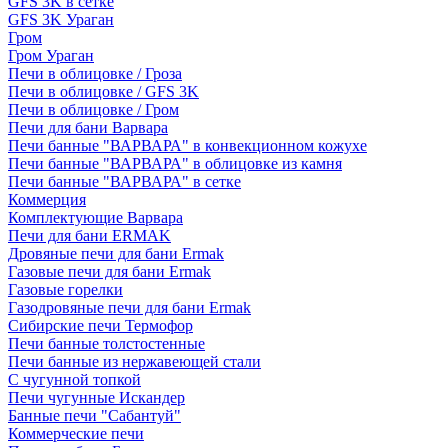
GFS 3K в сетке
GFS 3K Ураган
Гром
Гром Ураган
Печи в облицовке / Гроза
Печи в облицовке / GFS 3K
Печи в облицовке / Гром
Печи для бани Варвара
Печи банные "ВАРВАРА" в конвекционном кожухе
Печи банные "ВАРВАРА" в облицовке из камня
Печи банные "ВАРВАРА" в сетке
Коммерция
Комплектующие Варвара
Печи для бани ERMAK
Дровяные печи для бани Ermak
Газовые печи для бани Ermak
Газовые горелки
Газодровяные печи для бани Ermak
Сибирские печи Термофор
Печи банные толстостенные
Печи банные из нержавеющей стали
С чугунной топкой
Печи чугунные Искандер
Банные печи "Сабантуй"
Коммерческие печи