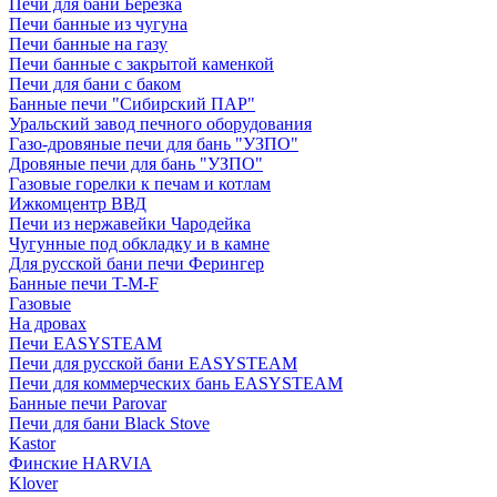
Печи для бани Березка
Печи банные из чугуна
Печи банные на газу
Печи банные с закрытой каменкой
Печи для бани с баком
Банные печи "Сибирский ПАР"
Уральский завод печного оборудования
Газо-дровяные печи для бань "УЗПО"
Дровяные печи для бань "УЗПО"
Газовые горелки к печам и котлам
Ижкомцентр ВВД
Печи из нержавейки Чародейка
Чугунные под обкладку и в камне
Для русской бани печи Ферингер
Банные печи T-M-F
Газовые
На дровах
Печи EASYSTEAM
Печи для русской бани EASYSTEAM
Печи для коммерческих бань EASYSTEAM
Банные печи Parovar
Печи для бани Black Stove
Kastor
Финские HARVIA
Klover