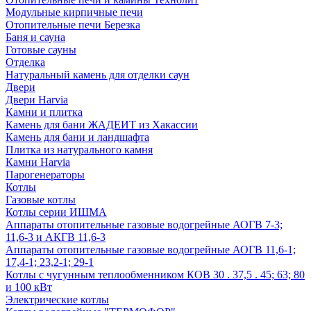
Модульные кирпичные печи
Отопительные печи Березка
Баня и сауна
Готовые сауны
Отделка
Натуральный камень для отделки саун
Двери
Двери Harvia
Камни и плитка
Камень для бани ЖАДЕИТ из Хакассии
Камень для бани и ландшафта
Плитка из натурального камня
Камни Harvia
Парогенераторы
Котлы
Газовые котлы
Котлы серии ИШМА
Аппараты отопительные газовые водогрейные АОГВ 7-3;
11,6-3 и АКГВ 11,6-3
Аппараты отопительные газовые водогрейные АОГВ 11,6-1;
17,4-1; 23,2-1; 29-1
Котлы с чугунным теплообменником КОВ 30 . 37,5 . 45; 63; 80
и 100 кВт
Электрические котлы