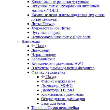
Колосниковые решетки чугунные
Чугунное литье "Рубцовский литейный
комплекс" OLD
Казанные печи, плиты под казан, чугунное
литье Технолит
Литье Fireway
Художественное Литье
Чугунная посуда
Печное-каминное литье (Рубцовск)
Дымоходы
Назад
Дымоходы
Нержавеющие
Керамические
Керамические дымоходы AWT
Элементы дымохода печей Ферингер
Феникс нержавейка
Назад
Феникс нержавейка
Дымоходы МОНО
Дымоходы ТЕРМО
Коаксиальные дымоходы
Общие детали дымоходов
Баки для бани
Теплов и Сухов нержавейка