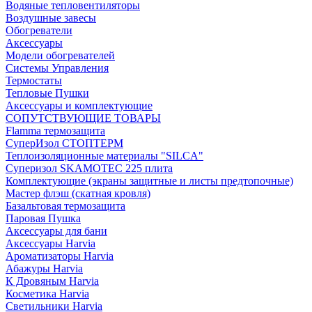
Водяные тепловентиляторы
Воздушные завесы
Обогреватели
Аксессуары
Модели обогревателей
Системы Управления
Термостаты
Тепловые Пушки
Аксессуары и комплектующие
СОПУТСТВУЮЩИЕ ТОВАРЫ
Flamma термозащита
СуперИзол СТОПТЕРМ
Теплоизоляционные материалы "SILCA"
Суперизол SKAMOTEC 225 плита
Комплектующие (экраны защитные и листы предтопочные)
Мастер флэш (скатная кровля)
Базальтовая термозащита
Паровая Пушка
Аксессуары для бани
Аксессуары Harvia
Ароматизаторы Harvia
Абажуры Harvia
К Дровяным Harvia
Косметика Harvia
Светильники Harvia