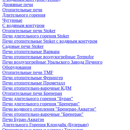
Дровяные печи
Отопительные печи
Длительного горения
Чугунные
C водяным контуром
Отопительные печи Stoker
Печи длительного горения Stoker
Печи отопительные Stoker с водяным контуром
Садовые печи Stoker
Печи отопительные Варвара
Печи отопительные воздухогрейные Termofor
Печи воздухогрейные Уральского Завода Печного
Оборудования
Отопительные печи TMF
Печи отопительные Ферингер
Печи отопительные Прометалл
Печи отопительно-варочные КДМ
Отопительные печи Бренеран
Печи длительного горения "Буран"
Печи длительного горения "Бренеран"
Печи водяного отопления "Бренеран-Акватэн"
Печи отопительно-варочные "Бренеран"
Печи Буран-Акватэн
Длительного Горения Клондайк (Булерьян)
Отопительные печи и камины Технолит