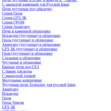
С закрытой каменкой для Русской Бани
Печи чугунные под обкладку
Серия Гроза
Серия GFS ЗК
Серия ГРОМ
Серия Авангард
Печи в каменной облицовке
Искандер (чугунные) в облицовке
Гроза (чугунные) в облицовке
Авангард (чугунные) в облицовке
GFS ЗК (чугунные) в облицовке
Гром (чугунные) в облицовке
Стальные в облицовке
Чугунные в облицовке
Банные печи под ГАЗ
С баком для воды
С выносной топкой
Модульные кирпичные
Чугунные печи Технолит для русской бани
Авангард
Искандер
Гроза
Гроза Ураган
GFS 3K