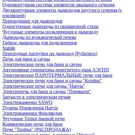
Одноконтурная система элементов овального сечения
Двухконтурные элементы дымоходов круглого сечения (с
изоляцией)
Переходники для дымоходов
Одностенные дымоходы из окрашенной стали
Чугунные элементы подключения к дымоходу
Дымоходы из вулканической пемзы
Гибкие дымоходы для подключения
Stabile
Переходные патрубки на дымоход (Рубцовск)
Печи для бани и сауны
Электрические печи для бани и сауны
Автономные генераторы перегретого пара АЭГПП
Электрические ПАРОТЕРМАЛЬНЫЕ печи для бани
Электрические печи для бани и сауны "Кristina"
Электрические печи для сауны "Harvia"
Электропечь для бани и сауны "Премьера"
Запчасти к электрическим печам
Электрокаменки SAWO
Пульты Управления Harvia
Электрокаменки Финляндия
Чугунные Топки банной печи
Коммерческие печи для бани
Печи "Тройка" (РАСПРОДАЖА)
Печи чугунные в сетке, в кожухе и "Ураган"