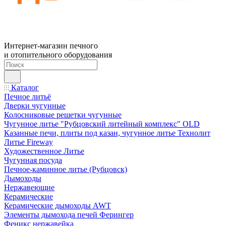
Интернет-магазин печного
и отопительного оборудования
Каталог
Печное литьё
Дверки чугунные
Колосниковые решетки чугунные
Чугунное литье "Рубцовский литейный комплекс" OLD
Казанные печи, плиты под казан, чугунное литье Технолит
Литье Fireway
Художественное Литье
Чугунная посуда
Печное-каминное литье (Рубцовск)
Дымоходы
Нержавеющие
Керамические
Керамические дымоходы AWT
Элементы дымохода печей Ферингер
Феникс нержавейка