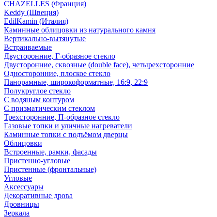
CHAZELLES (Франция)
Keddy (Швеция)
EdilKamin (Италия)
Каминные облицовки из натурального камня
Вертикально-вытянутые
Встраиваемые
Двусторонние, Г-образное стекло
Двусторонние, сквозные (double face), четырехсторонние
Односторонние, плоское стекло
Панорамные, широкоформатные, 16:9, 22:9
Полукруглое стекло
С водяным контуром
С призматическим стеклом
Трехсторонние, П-образное стекло
Газовые топки и уличные нагреватели
Каминные топки с подъёмом дверцы
Облицовки
Встроенные, рамки, фасады
Пристенно-угловые
Пристенные (фронтальные)
Угловые
Аксессуары
Декоративные дрова
Дровницы
Зеркала