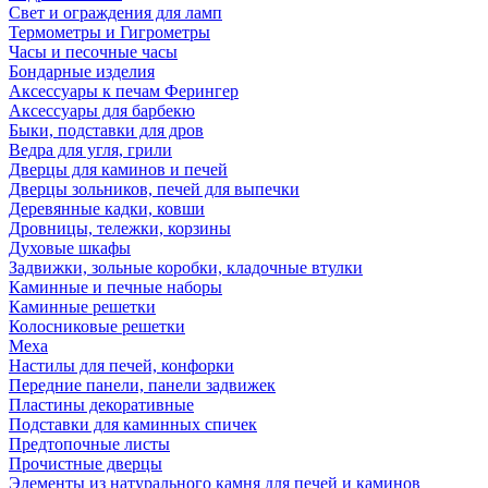
Свет и ограждения для ламп
Термометры и Гигрометры
Часы и песочные часы
Бондарные изделия
Аксессуары к печам Ферингер
Аксессуары для барбекю
Быки, подставки для дров
Ведра для угля, грили
Дверцы для каминов и печей
Дверцы зольников, печей для выпечки
Деревянные кадки, ковши
Дровницы, тележки, корзины
Духовые шкафы
Задвижки, зольные коробки, кладочные втулки
Каминные и печные наборы
Каминные решетки
Колосниковые решетки
Меха
Настилы для печей, конфорки
Передние панели, панели задвижек
Пластины декоративные
Подставки для каминных спичек
Предтопочные листы
Прочистные дверцы
Элементы из натурального камня для печей и каминов