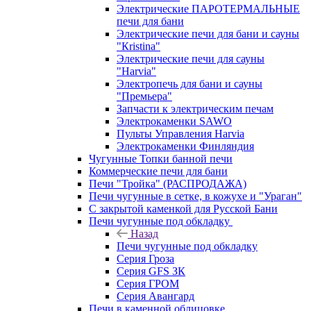
Электрические ПАРОТЕРМАЛЬНЫЕ
печи для бани
Электрические печи для бани и сауны
"Кristina"
Электрические печи для сауны
"Harvia"
Электропечь для бани и сауны
"Премьера"
Запчасти к электрическим печам
Электрокаменки SAWO
Пульты Управления Harvia
Электрокаменки Финляндия
Чугунные Топки банной печи
Коммерческие печи для бани
Печи "Тройка" (РАСПРОДАЖА)
Печи чугунные в сетке, в кожухе и "Ураган"
С закрытой каменкой для Русской Бани
Печи чугунные под обкладку
Назад
Печи чугунные под обкладку
Серия Гроза
Серия GFS ЗК
Серия ГРОМ
Серия Авангард
Печи в каменной облицовке