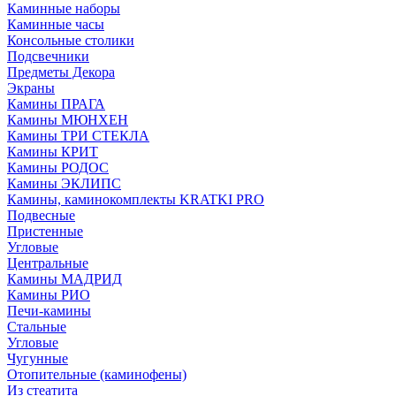
Каминные наборы
Каминные часы
Консольные столики
Подсвечники
Предметы Декора
Экраны
Камины ПРАГА
Камины МЮНХЕН
Камины ТРИ СТЕКЛА
Камины КРИТ
Камины РОДОС
Камины ЭКЛИПС
Камины, каминокомплекты KRATKI PRO
Подвесные
Пристенные
Угловые
Центральные
Камины МАДРИД
Камины РИО
Печи-камины
Стальные
Угловые
Чугунные
Отопительные (каминофены)
Из стеатита