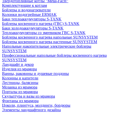
Твердотопливные котлы "Metal-FacH"
Комплектующие к котлам
Бойлеры и водонагреватели
Колонки водогрейные ERMAK
Баки теплоаккумуляторы S-TANK
Бойлеры косвенного нагрева (ГВС) S-TANK
Баки холодоаккумуляторы S-TANK
Теплоаккумуляторы со змеевиком ГВС S-TANK
Бойлеры косвенного нагрева напольные SUNSYSTEM
Бойлеры косвенного нагрева настенные SUNSYSTEM
Напольные накопительные электрические бойлеры
SUNSYSTEM
Профессиональные напольные бойлеры косвенного нагрева
SUNSYSTEM
Ландшафт и декор
Изделия из мрамора
Ванны, раковины и душевые поддоны
Колонны и капители
Лестницы, балясины
Мозаика из мрамора
Порталы из мрамора
Скульптура и вазы из мрамора
Фонтаны из мрамора
Цоколи, плинтуса, молдинги, бордюры
Элементы ландшафтного дизайна