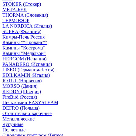
STOKER (Стокер)
МЕТА-БЕЛ
THORMA (Словакия)
ТЕРМОФОР
LA NORDICA (Италия)
SUPRA (Франция)
Кимры-Печь Россия
Камины ""Прованс""
Камины "Кострома"
Камины "Медальон"
HERGOM (Испания)
PANADERO (Испания)
LISEO (Германия-Чехия)
EDILKAMIN (Италия)
JOTUL (Норвегия)
MORSO (Дания)
KEDDY (Швеция)
FireBird (Россия)
Печь-камин EASYSTEAM
DEFRO (Польша)
Отопительно-варочные
Металлические
Чугунные
Пеллетные
С водяным контуром (Termo)