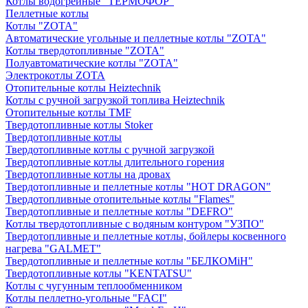
Котлы водогрейные "ТЕРМОФОР"
Пеллетные котлы
Котлы "ZOTA"
Автоматические угольные и пеллетные котлы "ZOTA"
Котлы твердотопливные "ZOTA"
Полуавтоматические котлы "ZOTA"
Электрокотлы ZOTA
Отопительные котлы Heiztechnik
Котлы с ручной загрузкой топлива Heiztechnik
Отопительные котлы TMF
Твердотопливные котлы Stoker
Твердотопливные котлы
Твердотопливные котлы с ручной загрузкой
Твердотопливные котлы длительного горения
Твердотопливные котлы на дровах
Твердотопливные и пеллетные котлы "HOT DRAGON"
Твердотопливные отопительные котлы "Flames"
Твердотопливные и пеллетные котлы "DEFRO"
Котлы твердотопливные с водяным контуром "УЗПО"
Твердотопливные и пеллетные котлы, бойлеры косвенного
нагрева "GALMET"
Твердотопливные и пеллетные котлы "БЕЛКОМiН"
Твердотопливные котлы "KENTATSU"
Котлы с чугунным теплообменником
Котлы пеллетно-угольные "FACI"