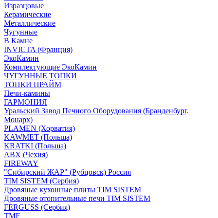
Изразцовые
Керамические
Металлические
Чугунные
В Камне
INVICTA (Франция)
ЭкоКамин
Комплектующие ЭкоКамин
ЧУГУННЫЕ ТОПКИ
ТОПКИ ПРАЙМ
Печи-камины
ГАРМОНИЯ
Уральский Завод Печного Оборудования (Бранденбург,
Монарх)
PLAMEN (Хорватия)
KAWMET (Польша)
KRATKI (Польша)
ABX (Чехия)
FIREWAY
"Сибирский ЖАР" (Рубцовск) Россия
TIM SISTEM (Сербия)
Дровяные кухонные плиты TIM SISTEM
Дровяные отопительные печи TIM SISTEM
FERGUSS (Сербия)
TMF