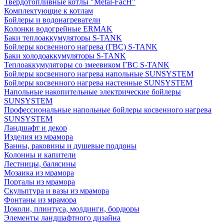
Твердотопливные котлы "Metal-FacH"
Комплектующие к котлам
Бойлеры и водонагреватели
Колонки водогрейные ERMAK
Баки теплоаккумуляторы S-TANK
Бойлеры косвенного нагрева (ГВС) S-TANK
Баки холодоаккумуляторы S-TANK
Теплоаккумуляторы со змеевиком ГВС S-TANK
Бойлеры косвенного нагрева напольные SUNSYSTEM
Бойлеры косвенного нагрева настенные SUNSYSTEM
Напольные накопительные электрические бойлеры
SUNSYSTEM
Профессиональные напольные бойлеры косвенного нагрева
SUNSYSTEM
Ландшафт и декор
Изделия из мрамора
Ванны, раковины и душевые поддоны
Колонны и капители
Лестницы, балясины
Мозаика из мрамора
Порталы из мрамора
Скульптура и вазы из мрамора
Фонтаны из мрамора
Цоколи, плинтуса, молдинги, бордюры
Элементы ландшафтного дизайна