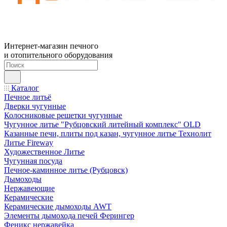
Интернет-магазин печного
и отопительного оборудования
Каталог
Печное литьё
Дверки чугунные
Колосниковые решетки чугунные
Чугунное литье "Рубцовский литейный комплекс" OLD
Казанные печи, плиты под казан, чугунное литье Технолит
Литье Fireway
Художественное Литье
Чугунная посуда
Печное-каминное литье (Рубцовск)
Дымоходы
Нержавеющие
Керамические
Керамические дымоходы AWT
Элементы дымохода печей Ферингер
Феникс нержавейка