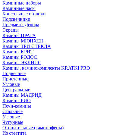
Каминные наборы
Каминные часы
Консольные столики
Подсвечники
Предметы Декора
Экраны
Камины ПРАГА
Камины МЮНХЕН
Камины ТРИ СТЕКЛА
Камины КРИТ
Камины РОДОС
Камины ЭКЛИПС
Камины, каминокомплекты KRATKI PRO
Подвесные
Пристенные
Угловые
Центральные
Камины МАДРИД
Камины РИО
Печи-камины
Стальные
Угловые
Чугунные
Отопительные (каминофены)
Из стеатита