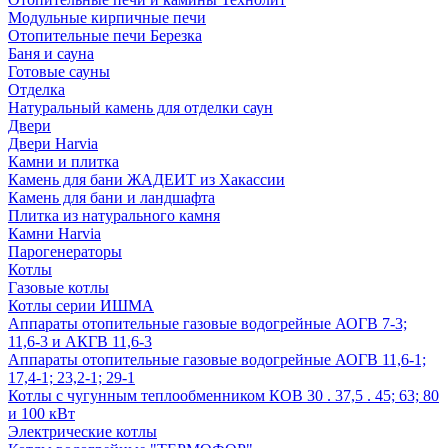
Модульные кирпичные печи
Отопительные печи Березка
Баня и сауна
Готовые сауны
Отделка
Натуральный камень для отделки саун
Двери
Двери Harvia
Камни и плитка
Камень для бани ЖАДЕИТ из Хакассии
Камень для бани и ландшафта
Плитка из натурального камня
Камни Harvia
Парогенераторы
Котлы
Газовые котлы
Котлы серии ИШМА
Аппараты отопительные газовые водогрейные АОГВ 7-3;
11,6-3 и АКГВ 11,6-3
Аппараты отопительные газовые водогрейные АОГВ 11,6-1;
17,4-1; 23,2-1; 29-1
Котлы с чугунным теплообменником КОВ 30 . 37,5 . 45; 63; 80
и 100 кВт
Электрические котлы