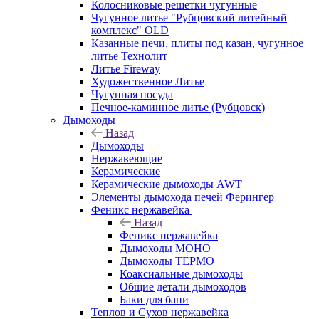
Колосниковые решетки чугунные
Чугунное литье "Рубцовский литейный
комплекс" OLD
Казанные печи, плиты под казан, чугунное
литье Технолит
Литье Fireway
Художественное Литье
Чугунная посуда
Печное-каминное литье (Рубцовск)
Дымоходы
Назад
Дымоходы
Нержавеющие
Керамические
Керамические дымоходы AWT
Элементы дымохода печей Ферингер
Феникс нержавейка
Назад
Феникс нержавейка
Дымоходы МОНО
Дымоходы ТЕРМО
Коаксиальные дымоходы
Общие детали дымоходов
Баки для бани
Теплов и Сухов нержавейка