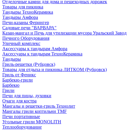
Отделочные камни для дома и пешеходных дорожек
Товары для пикника
Тандыры ТехноКерамика
Тандыры Амфора
Печи-казаны Ферингер
Садовые печи "ВАРВАРА"
Казан-мангал и Печь для утилизации мусора Уральский Завод
Печного Оборудования
Уличный комплекс
Аксессуары к тандырам Амфора
Аксессуары к тандырам ТехноКерамика
Тандыры
Гриль-решетки (Рубцовск)
Товары для отдыха и пикника ЛИТКОМ (Рубцовск)
Гриль от Феникс
Барбекю-грили
Барбекю
Грили
Печи для пицы, духовки
Очаги для костра
Мангалы и решетки-гриль Технолит
Мангалы грили коптильни TMF
Печи портативные
Угольные грили MONOLITH
Теплооборудование