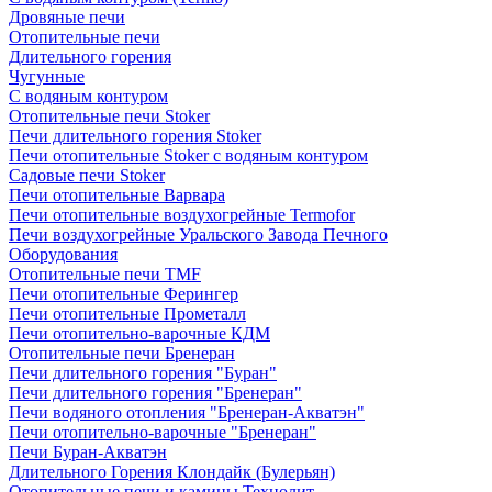
Дровяные печи
Отопительные печи
Длительного горения
Чугунные
C водяным контуром
Отопительные печи Stoker
Печи длительного горения Stoker
Печи отопительные Stoker с водяным контуром
Садовые печи Stoker
Печи отопительные Варвара
Печи отопительные воздухогрейные Termofor
Печи воздухогрейные Уральского Завода Печного
Оборудования
Отопительные печи TMF
Печи отопительные Ферингер
Печи отопительные Прометалл
Печи отопительно-варочные КДМ
Отопительные печи Бренеран
Печи длительного горения "Буран"
Печи длительного горения "Бренеран"
Печи водяного отопления "Бренеран-Акватэн"
Печи отопительно-варочные "Бренеран"
Печи Буран-Акватэн
Длительного Горения Клондайк (Булерьян)
Отопительные печи и камины Технолит