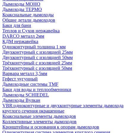
Дымоходы МОНО
Дымоходы ТЕРМО
Коаксиальные дымоходы
Общие детали дымоходов
Баки для бани
Теплов и Сухов нержавейка
DARCO металл 2мм
КДМ нержавейка
Одноконтурный толщина 1 мм
Двухконтурный с изоляцией 25мм
Двухконтурный с изоляцией 50мм
Трёхконтурный с изоляцией 25мм
Трёхконтурный с изоляцией 50мм
Варвара металл 3,5мм
Гефест чугунный
Дымоходные системы TMF
Баки для воды и теплообменники
Дымоходы SCHIEDEL
Дымоходы Вулкан
VBR:одноконтурные и двухконтурные элементы дымохода
круглого сечения окрашенные
Коаксиальные элементы дымоходов
Коллективные элементы дымоходов
Кронштейны и основания к опорам дымоходов
Одноконтурная система элементов круглого сечения