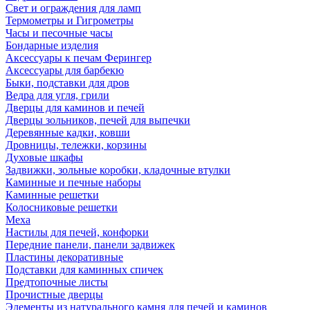
Свет и ограждения для ламп
Термометры и Гигрометры
Часы и песочные часы
Бондарные изделия
Аксессуары к печам Ферингер
Аксессуары для барбекю
Быки, подставки для дров
Ведра для угля, грили
Дверцы для каминов и печей
Дверцы зольников, печей для выпечки
Деревянные кадки, ковши
Дровницы, тележки, корзины
Духовые шкафы
Задвижки, зольные коробки, кладочные втулки
Каминные и печные наборы
Каминные решетки
Колосниковые решетки
Меха
Настилы для печей, конфорки
Передние панели, панели задвижек
Пластины декоративные
Подставки для каминных спичек
Предтопочные листы
Прочистные дверцы
Элементы из натурального камня для печей и каминов