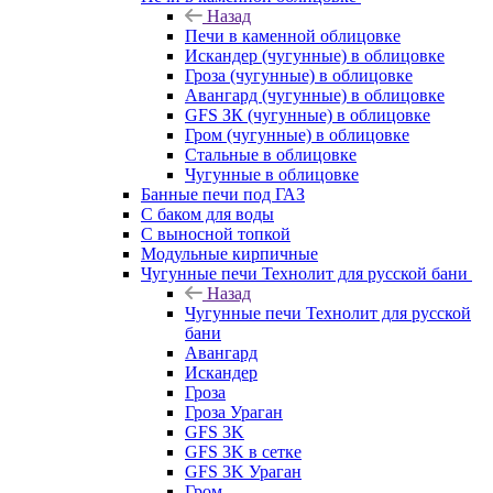
Назад
Печи в каменной облицовке
Искандер (чугунные) в облицовке
Гроза (чугунные) в облицовке
Авангард (чугунные) в облицовке
GFS ЗК (чугунные) в облицовке
Гром (чугунные) в облицовке
Стальные в облицовке
Чугунные в облицовке
Банные печи под ГАЗ
С баком для воды
С выносной топкой
Модульные кирпичные
Чугунные печи Технолит для русской бани
Назад
Чугунные печи Технолит для русской
бани
Авангард
Искандер
Гроза
Гроза Ураган
GFS 3K
GFS 3K в сетке
GFS 3K Ураган
Гром