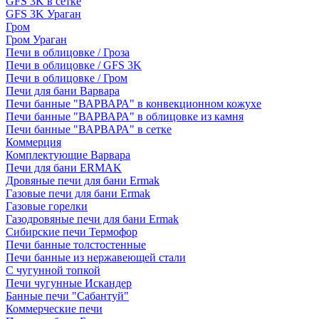
GFS 3K в сетке
GFS 3K Ураган
Гром
Гром Ураган
Печи в облицовке / Гроза
Печи в облицовке / GFS 3K
Печи в облицовке / Гром
Печи для бани Варвара
Печи банные "ВАРВАРА" в конвекционном кожухе
Печи банные "ВАРВАРА" в облицовке из камня
Печи банные "ВАРВАРА" в сетке
Коммерция
Комплектующие Варвара
Печи для бани ERMAK
Дровяные печи для бани Ermak
Газовые печи для бани Ermak
Газовые горелки
Газодровяные печи для бани Ermak
Сибирские печи Термофор
Печи банные толстостенные
Печи банные из нержавеющей стали
С чугунной топкой
Печи чугунные Искандер
Банные печи "Сабантуй"
Коммерческие печи