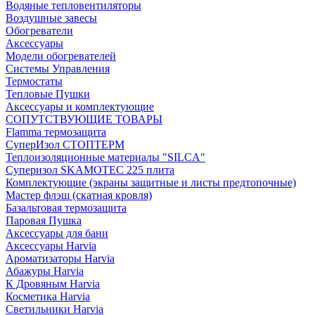
Водяные тепловентиляторы
Воздушные завесы
Обогреватели
Аксессуары
Модели обогревателей
Системы Управления
Термостаты
Тепловые Пушки
Аксессуары и комплектующие
СОПУТСТВУЮЩИЕ ТОВАРЫ
Flamma термозащита
СуперИзол СТОПТЕРМ
Теплоизоляционные материалы "SILCA"
Суперизол SKAMOTEC 225 плита
Комплектующие (экраны защитные и листы предтопочные)
Мастер флэш (скатная кровля)
Базальтовая термозащита
Паровая Пушка
Аксессуары для бани
Аксессуары Harvia
Ароматизаторы Harvia
Абажуры Harvia
К Дровяным Harvia
Косметика Harvia
Светильники Harvia