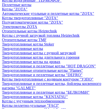
Котлы водогрейные "ТЕРМОФОР"
Пеллетные котлы
Котлы "ZOTA"
Автоматические угольные и пеллетные котлы "ZOTA"
Котлы твердотопливные "ZOTA"
Полуавтоматические котлы "ZOTA"
Электрокотлы ZOTA
Отопительные котлы Heiztechnik
Котлы с ручной загрузкой топлива Heiztechnik
Отопительные котлы TMF
Твердотопливные котлы Stoker
Твердотопливные котлы
Твердотопливные котлы с ручной загрузкой
Твердотопливные котлы длительного горения
Твердотопливные котлы на дровах
Твердотопливные и пеллетные котлы "HOT DRAGON"
Твердотопливные отопительные котлы "Flames"
Твердотопливные и пеллетные котлы "DEFRO"
Котлы твердотопливные с водяным контуром "УЗПО"
Твердотопливные и пеллетные котлы, бойлеры косвенного
нагрева "GALMET"
Твердотопливные и пеллетные котлы "БЕЛКОМiН"
Твердотопливные котлы "KENTATSU"
Котлы с чугунным теплообменником
Котлы пеллетно-угольные "FACI"