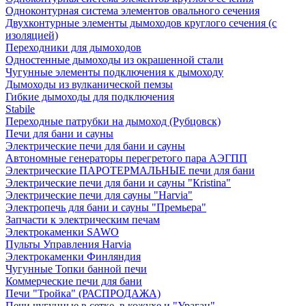
Одноконтурная система элементов овального сечения
Двухконтурные элементы дымоходов круглого сечения (с
изоляцией)
Переходники для дымоходов
Одностенные дымоходы из окрашенной стали
Чугунные элементы подключения к дымоходу
Дымоходы из вулканической пемзы
Гибкие дымоходы для подключения
Stabile
Переходные патрубки на дымоход (Рубцовск)
Печи для бани и сауны
Электрические печи для бани и сауны
Автономные генераторы перегретого пара АЭГПП
Электрические ПАРОТЕРМАЛЬНЫЕ печи для бани
Электрические печи для бани и сауны "Кristina"
Электрические печи для сауны "Harvia"
Электропечь для бани и сауны "Премьера"
Запчасти к электрическим печам
Электрокаменки SAWO
Пульты Управления Harvia
Электрокаменки Финляндия
Чугунные Топки банной печи
Коммерческие печи для бани
Печи "Тройка" (РАСПРОДАЖА)
Печи чугунные в сетке, в кожухе и "Ураган"