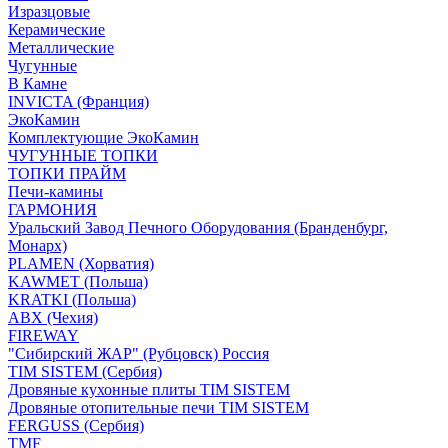
Изразцовые
Керамические
Металлические
Чугунные
В Камне
INVICTA (Франция)
ЭкоКамин
Комплектующие ЭкоКамин
ЧУГУННЫЕ ТОПКИ
ТОПКИ ПРАЙМ
Печи-камины
ГАРМОНИЯ
Уральский Завод Печного Оборудования (Бранденбург,
Монарх)
PLAMEN (Хорватия)
KAWMET (Польша)
KRATKI (Польша)
ABX (Чехия)
FIREWAY
"Сибирский ЖАР" (Рубцовск) Россия
TIM SISTEM (Сербия)
Дровяные кухонные плиты TIM SISTEM
Дровяные отопительные печи TIM SISTEM
FERGUSS (Сербия)
TMF