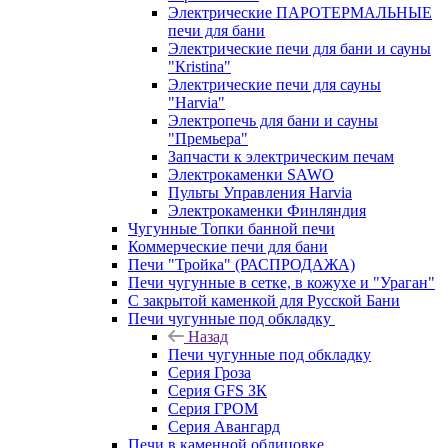
Электрические ПАРОТЕРМАЛЬНЫЕ
печи для бани
Электрические печи для бани и сауны
"Кristina"
Электрические печи для сауны
"Harvia"
Электропечь для бани и сауны
"Премьера"
Запчасти к электрическим печам
Электрокаменки SAWO
Пульты Управления Harvia
Электрокаменки Финляндия
Чугунные Топки банной печи
Коммерческие печи для бани
Печи "Тройка" (РАСПРОДАЖА)
Печи чугунные в сетке, в кожухе и "Ураган"
С закрытой каменкой для Русской Бани
Печи чугунные под обкладку
Назад
Печи чугунные под обкладку
Серия Гроза
Серия GFS ЗК
Серия ГРОМ
Серия Авангард
Печи в каменной облицовке