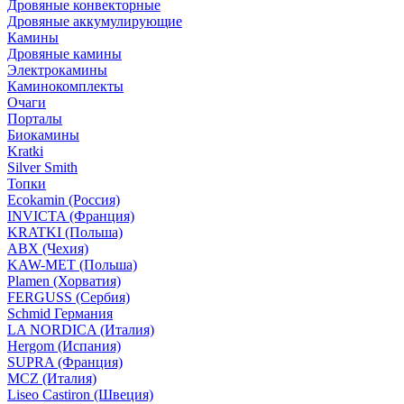
Дровяные конвекторные
Дровяные аккумулирующие
Камины
Дровяные камины
Электрокамины
Каминокомплекты
Очаги
Порталы
Биокамины
Kratki
Silver Smith
Топки
Ecokamin (Россия)
INVICTA (Франция)
KRATKI (Польша)
ABX (Чехия)
KAW-MET (Польша)
Plamen (Хорватия)
FERGUSS (Сербия)
Schmid Германия
LA NORDICA (Италия)
Hergom (Испания)
SUPRA (Франция)
MCZ (Италия)
Liseo Castiron (Швеция)