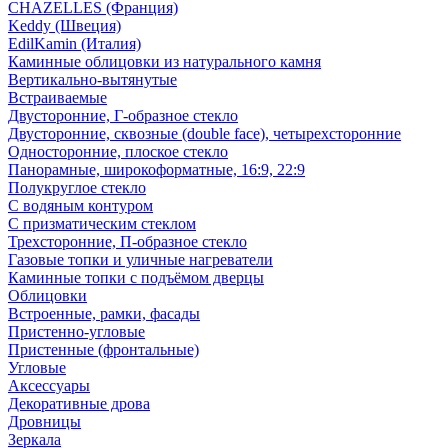
CHAZELLES (Франция)
Keddy (Швеция)
EdilKamin (Италия)
Каминные облицовки из натурального камня
Вертикально-вытянутые
Встраиваемые
Двусторонние, Г-образное стекло
Двусторонние, сквозные (double face), четырехсторонние
Односторонние, плоское стекло
Панорамные, широкоформатные, 16:9, 22:9
Полукруглое стекло
С водяным контуром
С призматическим стеклом
Трехсторонние, П-образное стекло
Газовые топки и уличные нагреватели
Каминные топки с подъёмом дверцы
Облицовки
Встроенные, рамки, фасады
Пристенно-угловые
Пристенные (фронтальные)
Угловые
Аксессуары
Декоративные дрова
Дровницы
Зеркала