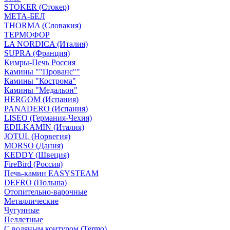
STOKER (Стокер)
МЕТА-БЕЛ
THORMA (Словакия)
ТЕРМОФОР
LA NORDICA (Италия)
SUPRA (Франция)
Кимры-Печь Россия
Камины ""Прованс""
Камины "Кострома"
Камины "Медальон"
HERGOM (Испания)
PANADERO (Испания)
LISEO (Германия-Чехия)
EDILKAMIN (Италия)
JOTUL (Норвегия)
MORSO (Дания)
KEDDY (Швеция)
FireBird (Россия)
Печь-камин EASYSTEAM
DEFRO (Польша)
Отопительно-варочные
Металлические
Чугунные
Пеллетные
С водяным контуром (Termo)