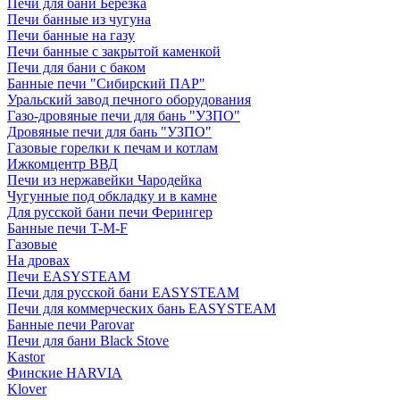
Печи для бани Березка
Печи банные из чугуна
Печи банные на газу
Печи банные с закрытой каменкой
Печи для бани с баком
Банные печи "Сибирский ПАР"
Уральский завод печного оборудования
Газо-дровяные печи для бань "УЗПО"
Дровяные печи для бань "УЗПО"
Газовые горелки к печам и котлам
Ижкомцентр ВВД
Печи из нержавейки Чародейка
Чугунные под обкладку и в камне
Для русской бани печи Ферингер
Банные печи T-M-F
Газовые
На дровах
Печи EASYSTEAM
Печи для русской бани EASYSTEAM
Печи для коммерческих бань EASYSTEAM
Банные печи Parovar
Печи для бани Black Stove
Kastor
Финские HARVIA
Klover