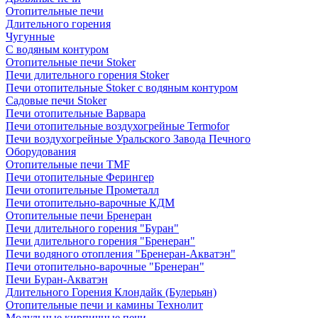
Отопительные печи
Длительного горения
Чугунные
C водяным контуром
Отопительные печи Stoker
Печи длительного горения Stoker
Печи отопительные Stoker с водяным контуром
Садовые печи Stoker
Печи отопительные Варвара
Печи отопительные воздухогрейные Termofor
Печи воздухогрейные Уральского Завода Печного
Оборудования
Отопительные печи TMF
Печи отопительные Ферингер
Печи отопительные Прометалл
Печи отопительно-варочные КДМ
Отопительные печи Бренеран
Печи длительного горения "Буран"
Печи длительного горения "Бренеран"
Печи водяного отопления "Бренеран-Акватэн"
Печи отопительно-варочные "Бренеран"
Печи Буран-Акватэн
Длительного Горения Клондайк (Булерьян)
Отопительные печи и камины Технолит
Модульные кирпичные печи