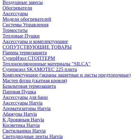
Воздушные завесы
Обогреватели
Аксессуары
Модели обогревателей
Системы Управления
Термостаты
Тепловые Пушки
Аксессуары и комплектующие
СОПУТСТВУЮЩИЕ ТОВАРЫ
Flamma термозащита
СуперИзол СТОПТЕРМ
Теплоизоляционные материалы "SILCA"
Суперизол SKAMOTEC 225 плита
Комплектующие (экраны защитные и листы предтопочные)
Мастер флэш (скатная кровля)
Базальтовая термозащита
Паровая Пушка
Аксессуары для бани
Аксессуары Harvia
Ароматизаторы Harvia
Абажуры Harvia
К Дровяным Harvia
Косметика Harvia
Светильники Harvia
Светодиодные ленты Harvia