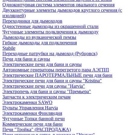
Одноконтурная система элементов овального сечения
Двухконтурные элементы дымоходов круглого сечения (с
изоляцией)
Переходники для дымоходов
Одностенные дымоходы из окрашенной стали
Чугунные элементы подключения к дымоходу
Дымоходы из вулканической пемзы
Гибкие дымоходы для подключения
Stabile
Переходные патрубки на дымоход (Рубцовск)
Печи для бани и сауны
Электрические печи для бани и сауны
Автономные генераторы перегретого пара АЭГПП
Электрические ПАРОТЕРМАЛЬНЫЕ печи для бани
Электрические печи для бани и сауны "Кristina"
Электрические печи для сауны "Harvia"
Электропечь для бани и сауны "Премьера"
Запчасти к электрическим печам
Электрокаменки SAWO
Пульты Управления Harvia
Электрокаменки Финляндия
Чугунные Топки банной печи
Коммерческие печи для бани
Печи "Тройка" (РАСПРОДАЖА)
Печи чугунные в сетке, в кожухе и "Ураган"