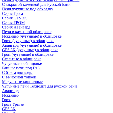
С закрытой каменкой для Русской Бани
Печи чугунные под обкладку
Серия Гроза
Серия GFS ЗК
Серия ГРОМ
Серия Авангард
Печи в каменной облицовке
Искандер (чугунные) в облицовке
Гроза (чугунные) в облицовке
Авангард (чугунные) в облицовке
GFS ЗК (чугунные) в облицовке
Гром (чугунные) в облицовке
Стальные в облицовке
Чугунные в облицовке
Банные печи под ГАЗ
С баком для воды
С выносной топкой
Модульные кирпичные
Чугунные печи Технолит для русской бани
Авангард
Искандер
Гроза
Гроза Ураган
GFS 3K