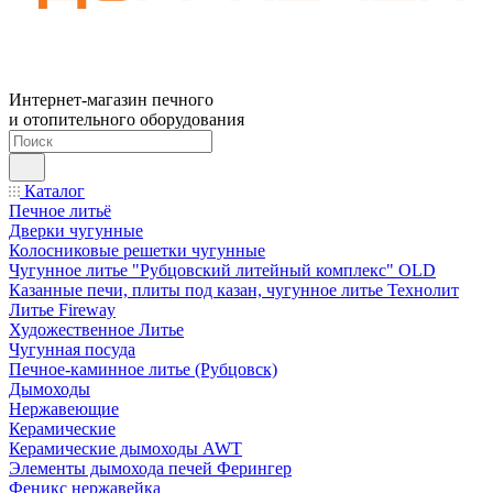
Интернет-магазин печного
и отопительного оборудования
Каталог
Печное литьё
Дверки чугунные
Колосниковые решетки чугунные
Чугунное литье "Рубцовский литейный комплекс" OLD
Казанные печи, плиты под казан, чугунное литье Технолит
Литье Fireway
Художественное Литье
Чугунная посуда
Печное-каминное литье (Рубцовск)
Дымоходы
Нержавеющие
Керамические
Керамические дымоходы AWT
Элементы дымохода печей Ферингер
Феникс нержавейка