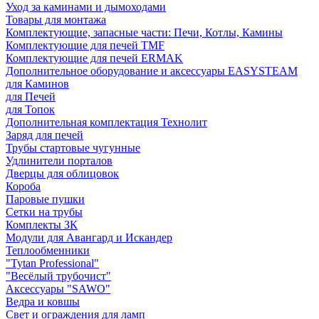
Уход за каминами и дымоходами
Товары для монтажа
Комплектующие, запасные части: Печи, Котлы, Камины
Комплектующие для печей TMF
Комплектующие для печей ERMAK
Дополнительное оборудование и аксессуары EASYSTEAM
для Каминов
для Печей
для Топок
Дополнительная комплектация Технолит
Заряд для печей
Трубы стартовые чугунные
Удлинители порталов
Дверцы для облицовок
Короба
Паровые пушки
Сетки на трубы
Комплекты ЗК
Модули для Авангард и Искандер
Теплообменники
"Tytan Professional"
"Весёлый трубочист"
Аксессуары "SAWO"
Ведра и ковшы
Свет и ограждения для ламп