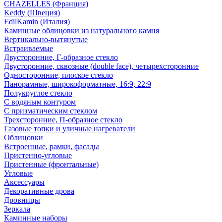
CHAZELLES (Франция)
Keddy (Швеция)
EdilKamin (Италия)
Каминные облицовки из натурального камня
Вертикально-вытянутые
Встраиваемые
Двусторонние, Г-образное стекло
Двусторонние, сквозные (double face), четырехсторонние
Односторонние, плоское стекло
Панорамные, широкоформатные, 16:9, 22:9
Полукруглое стекло
С водяным контуром
С призматическим стеклом
Трехсторонние, П-образное стекло
Газовые топки и уличные нагреватели
Облицовки
Встроенные, рамки, фасады
Пристенно-угловые
Пристенные (фронтальные)
Угловые
Аксессуары
Декоративные дрова
Дровницы
Зеркала
Каминные наборы