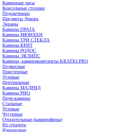
Каминные часы
Консольные столики
Подсвечники
Предметы Декора
Экраны
Камины ПРАГА
Камины МЮНХЕН
Камины ТРИ СТЕКЛА
Камины КРИТ
Камины РОДОС
Камины ЭКЛИПС
Камины, каминокомплекты KRATKI PRO
Подвесные
Пристенные
Угловые
Центральные
Камины МАДРИД
Камины РИО
Печи-камины
Стальные
Угловые
Чугунные
Отопительные (каминофены)
Из стеатита
Изразцовые