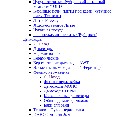
Чугунное литье "Рубцовский литейный
комплекс" OLD
Казанные печи, плиты под казан, чугунное
литье Технолит
Литье Fireway
Художественное Литье
Чугунная посуда
Печное-каминное литье (Рубцовск)
Дымоходы
Назад
Дымоходы
Нержавеющие
Керамические
Керамические дымоходы AWT
Элементы дымохода печей Ферингер
Феникс нержавейка
Назад
Феникс нержавейка
Дымоходы МОНО
Дымоходы ТЕРМО
Коаксиальные дымоходы
Общие детали дымоходов
Баки для бани
Теплов и Сухов нержавейка
DARCO металл 2мм