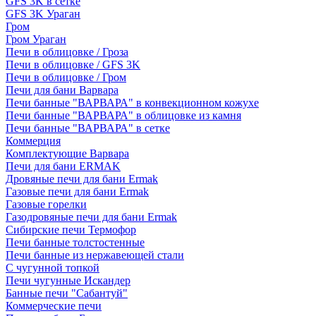
GFS 3K в сетке
GFS 3K Ураган
Гром
Гром Ураган
Печи в облицовке / Гроза
Печи в облицовке / GFS 3K
Печи в облицовке / Гром
Печи для бани Варвара
Печи банные "ВАРВАРА" в конвекционном кожухе
Печи банные "ВАРВАРА" в облицовке из камня
Печи банные "ВАРВАРА" в сетке
Коммерция
Комплектующие Варвара
Печи для бани ERMAK
Дровяные печи для бани Ermak
Газовые печи для бани Ermak
Газовые горелки
Газодровяные печи для бани Ermak
Сибирские печи Термофор
Печи банные толстостенные
Печи банные из нержавеющей стали
С чугунной топкой
Печи чугунные Искандер
Банные печи "Сабантуй"
Коммерческие печи