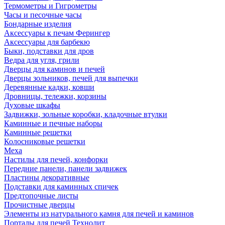
Термометры и Гигрометры
Часы и песочные часы
Бондарные изделия
Аксессуары к печам Ферингер
Аксессуары для барбекю
Быки, подставки для дров
Ведра для угля, грили
Дверцы для каминов и печей
Дверцы зольников, печей для выпечки
Деревянные кадки, ковши
Дровницы, тележки, корзины
Духовые шкафы
Задвижки, зольные коробки, кладочные втулки
Каминные и печные наборы
Каминные решетки
Колосниковые решетки
Меха
Настилы для печей, конфорки
Передние панели, панели задвижек
Пластины декоративные
Подставки для каминных спичек
Предтопочные листы
Прочистные дверцы
Элементы из натурального камня для печей и каминов
Порталы для печей Технолит