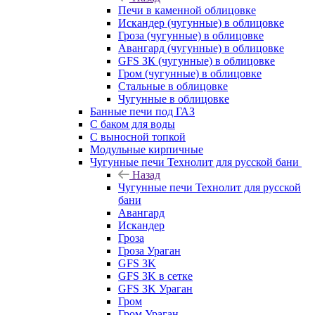
Печи в каменной облицовке
Искандер (чугунные) в облицовке
Гроза (чугунные) в облицовке
Авангард (чугунные) в облицовке
GFS ЗК (чугунные) в облицовке
Гром (чугунные) в облицовке
Стальные в облицовке
Чугунные в облицовке
Банные печи под ГАЗ
С баком для воды
С выносной топкой
Модульные кирпичные
Чугунные печи Технолит для русской бани
Назад
Чугунные печи Технолит для русской
бани
Авангард
Искандер
Гроза
Гроза Ураган
GFS 3K
GFS 3K в сетке
GFS 3K Ураган
Гром
Гром Ураган