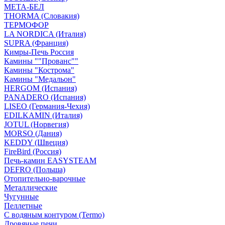
МЕТА-БЕЛ
THORMA (Словакия)
ТЕРМОФОР
LA NORDICA (Италия)
SUPRA (Франция)
Кимры-Печь Россия
Камины ""Прованс""
Камины "Кострома"
Камины "Медальон"
HERGOM (Испания)
PANADERO (Испания)
LISEO (Германия-Чехия)
EDILKAMIN (Италия)
JOTUL (Норвегия)
MORSO (Дания)
KEDDY (Швеция)
FireBird (Россия)
Печь-камин EASYSTEAM
DEFRO (Польша)
Отопительно-варочные
Металлические
Чугунные
Пеллетные
С водяным контуром (Termo)
Дровяные печи