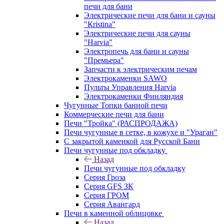
печи для бани
Электрические печи для бани и сауны
"Кristina"
Электрические печи для сауны
"Harvia"
Электропечь для бани и сауны
"Премьера"
Запчасти к электрическим печам
Электрокаменки SAWO
Пульты Управления Harvia
Электрокаменки Финляндия
Чугунные Топки банной печи
Коммерческие печи для бани
Печи "Тройка" (РАСПРОДАЖА)
Печи чугунные в сетке, в кожухе и "Ураган"
С закрытой каменкой для Русской Бани
Печи чугунные под обкладку
Назад
Печи чугунные под обкладку
Серия Гроза
Серия GFS ЗК
Серия ГРОМ
Серия Авангард
Печи в каменной облицовке
Назад