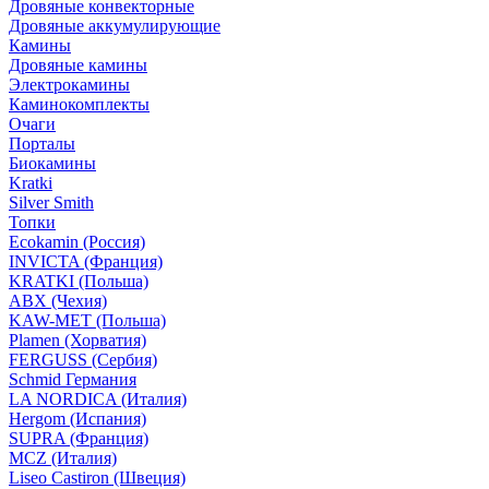
Дровяные конвекторные
Дровяные аккумулирующие
Камины
Дровяные камины
Электрокамины
Каминокомплекты
Очаги
Порталы
Биокамины
Kratki
Silver Smith
Топки
Ecokamin (Россия)
INVICTA (Франция)
KRATKI (Польша)
ABX (Чехия)
KAW-MET (Польша)
Plamen (Хорватия)
FERGUSS (Сербия)
Schmid Германия
LA NORDICA (Италия)
Hergom (Испания)
SUPRA (Франция)
MCZ (Италия)
Liseo Castiron (Швеция)