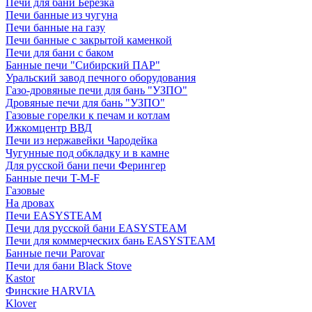
Печи для бани Березка
Печи банные из чугуна
Печи банные на газу
Печи банные с закрытой каменкой
Печи для бани с баком
Банные печи "Сибирский ПАР"
Уральский завод печного оборудования
Газо-дровяные печи для бань "УЗПО"
Дровяные печи для бань "УЗПО"
Газовые горелки к печам и котлам
Ижкомцентр ВВД
Печи из нержавейки Чародейка
Чугунные под обкладку и в камне
Для русской бани печи Ферингер
Банные печи T-M-F
Газовые
На дровах
Печи EASYSTEAM
Печи для русской бани EASYSTEAM
Печи для коммерческих бань EASYSTEAM
Банные печи Parovar
Печи для бани Black Stove
Kastor
Финские HARVIA
Klover