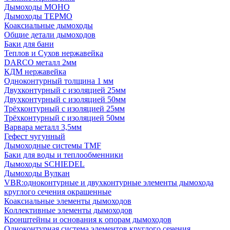
Дымоходы МОНО
Дымоходы ТЕРМО
Коаксиальные дымоходы
Общие детали дымоходов
Баки для бани
Теплов и Сухов нержавейка
DARCO металл 2мм
КДМ нержавейка
Одноконтурный толщина 1 мм
Двухконтурный с изоляцией 25мм
Двухконтурный с изоляцией 50мм
Трёхконтурный с изоляцией 25мм
Трёхконтурный с изоляцией 50мм
Варвара металл 3,5мм
Гефест чугунный
Дымоходные системы TMF
Баки для воды и теплообменники
Дымоходы SCHIEDEL
Дымоходы Вулкан
VBR:одноконтурные и двухконтурные элементы дымохода
круглого сечения окрашенные
Коаксиальные элементы дымоходов
Коллективные элементы дымоходов
Кронштейны и основания к опорам дымоходов
Одноконтурная система элементов круглого сечения