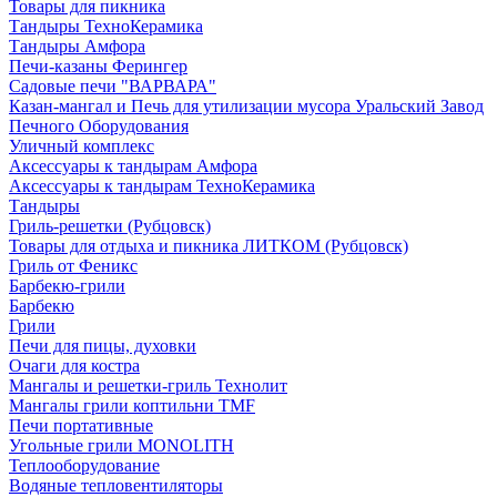
Товары для пикника
Тандыры ТехноКерамика
Тандыры Амфора
Печи-казаны Ферингер
Садовые печи "ВАРВАРА"
Казан-мангал и Печь для утилизации мусора Уральский Завод
Печного Оборудования
Уличный комплекс
Аксессуары к тандырам Амфора
Аксессуары к тандырам ТехноКерамика
Тандыры
Гриль-решетки (Рубцовск)
Товары для отдыха и пикника ЛИТКОМ (Рубцовск)
Гриль от Феникс
Барбекю-грили
Барбекю
Грили
Печи для пицы, духовки
Очаги для костра
Мангалы и решетки-гриль Технолит
Мангалы грили коптильни TMF
Печи портативные
Угольные грили MONOLITH
Теплооборудование
Водяные тепловентиляторы