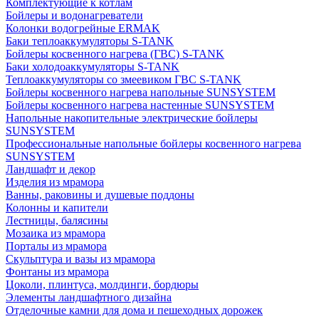
Комплектующие к котлам
Бойлеры и водонагреватели
Колонки водогрейные ERMAK
Баки теплоаккумуляторы S-TANK
Бойлеры косвенного нагрева (ГВС) S-TANK
Баки холодоаккумуляторы S-TANK
Теплоаккумуляторы со змеевиком ГВС S-TANK
Бойлеры косвенного нагрева напольные SUNSYSTEM
Бойлеры косвенного нагрева настенные SUNSYSTEM
Напольные накопительные электрические бойлеры
SUNSYSTEM
Профессиональные напольные бойлеры косвенного нагрева
SUNSYSTEM
Ландшафт и декор
Изделия из мрамора
Ванны, раковины и душевые поддоны
Колонны и капители
Лестницы, балясины
Мозаика из мрамора
Порталы из мрамора
Скульптура и вазы из мрамора
Фонтаны из мрамора
Цоколи, плинтуса, молдинги, бордюры
Элементы ландшафтного дизайна
Отделочные камни для дома и пешеходных дорожек