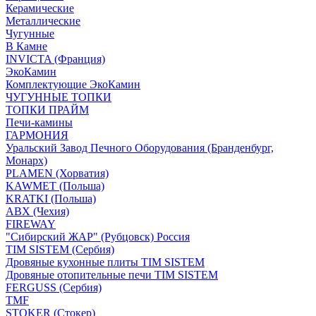
Керамические
Металлические
Чугунные
В Камне
INVICTA (Франция)
ЭкоКамин
Комплектующие ЭкоКамин
ЧУГУННЫЕ ТОПКИ
ТОПКИ ПРАЙМ
Печи-камины
ГАРМОНИЯ
Уральский Завод Печного Оборудования (Бранденбург,
Монарх)
PLAMEN (Хорватия)
KAWMET (Польша)
KRATKI (Польша)
ABX (Чехия)
FIREWAY
"Сибирский ЖАР" (Рубцовск) Россия
TIM SISTEM (Сербия)
Дровяные кухонные плиты TIM SISTEM
Дровяные отопительные печи TIM SISTEM
FERGUSS (Сербия)
TMF
STOKER (Стокер)