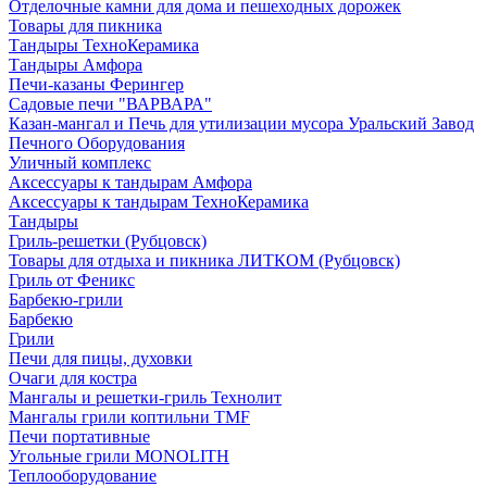
Отделочные камни для дома и пешеходных дорожек
Товары для пикника
Тандыры ТехноКерамика
Тандыры Амфора
Печи-казаны Ферингер
Садовые печи "ВАРВАРА"
Казан-мангал и Печь для утилизации мусора Уральский Завод
Печного Оборудования
Уличный комплекс
Аксессуары к тандырам Амфора
Аксессуары к тандырам ТехноКерамика
Тандыры
Гриль-решетки (Рубцовск)
Товары для отдыха и пикника ЛИТКОМ (Рубцовск)
Гриль от Феникс
Барбекю-грили
Барбекю
Грили
Печи для пицы, духовки
Очаги для костра
Мангалы и решетки-гриль Технолит
Мангалы грили коптильни TMF
Печи портативные
Угольные грили MONOLITH
Теплооборудование