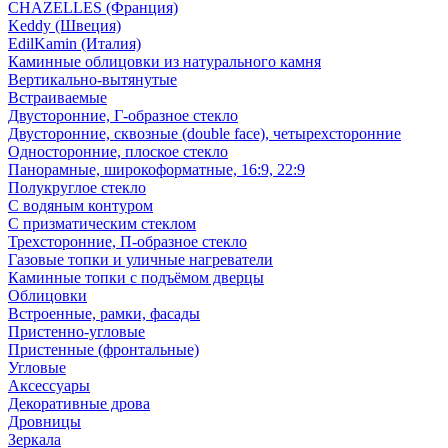
CHAZELLES (Франция)
Keddy (Швеция)
EdilKamin (Италия)
Каминные облицовки из натурального камня
Вертикально-вытянутые
Встраиваемые
Двусторонние, Г-образное стекло
Двусторонние, сквозные (double face), четырехсторонние
Односторонние, плоское стекло
Панорамные, широкоформатные, 16:9, 22:9
Полукруглое стекло
С водяным контуром
С призматическим стеклом
Трехсторонние, П-образное стекло
Газовые топки и уличные нагреватели
Каминные топки с подъёмом дверцы
Облицовки
Встроенные, рамки, фасады
Пристенно-угловые
Пристенные (фронтальные)
Угловые
Аксессуары
Декоративные дрова
Дровницы
Зеркала