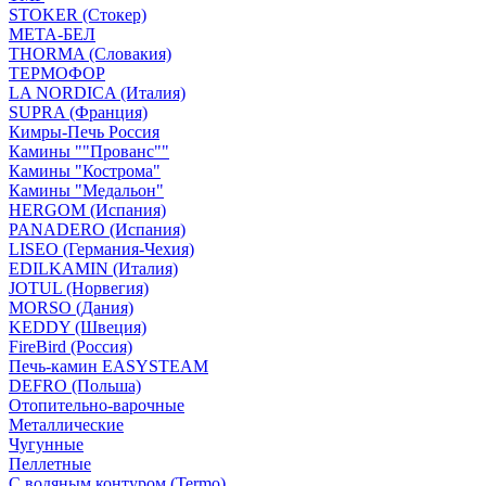
STOKER (Стокер)
МЕТА-БЕЛ
THORMA (Словакия)
ТЕРМОФОР
LA NORDICA (Италия)
SUPRA (Франция)
Кимры-Печь Россия
Камины ""Прованс""
Камины "Кострома"
Камины "Медальон"
HERGOM (Испания)
PANADERO (Испания)
LISEO (Германия-Чехия)
EDILKAMIN (Италия)
JOTUL (Норвегия)
MORSO (Дания)
KEDDY (Швеция)
FireBird (Россия)
Печь-камин EASYSTEAM
DEFRO (Польша)
Отопительно-варочные
Металлические
Чугунные
Пеллетные
С водяным контуром (Termo)