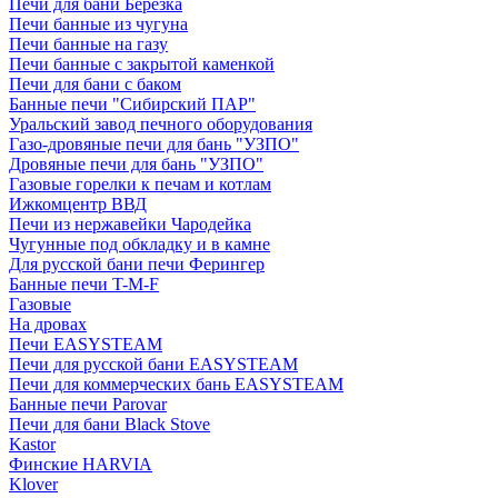
Печи для бани Березка
Печи банные из чугуна
Печи банные на газу
Печи банные с закрытой каменкой
Печи для бани с баком
Банные печи "Сибирский ПАР"
Уральский завод печного оборудования
Газо-дровяные печи для бань "УЗПО"
Дровяные печи для бань "УЗПО"
Газовые горелки к печам и котлам
Ижкомцентр ВВД
Печи из нержавейки Чародейка
Чугунные под обкладку и в камне
Для русской бани печи Ферингер
Банные печи T-M-F
Газовые
На дровах
Печи EASYSTEAM
Печи для русской бани EASYSTEAM
Печи для коммерческих бань EASYSTEAM
Банные печи Parovar
Печи для бани Black Stove
Kastor
Финские HARVIA
Klover