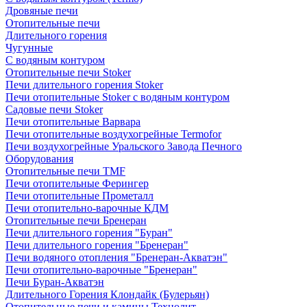
Дровяные печи
Отопительные печи
Длительного горения
Чугунные
C водяным контуром
Отопительные печи Stoker
Печи длительного горения Stoker
Печи отопительные Stoker с водяным контуром
Садовые печи Stoker
Печи отопительные Варвара
Печи отопительные воздухогрейные Termofor
Печи воздухогрейные Уральского Завода Печного
Оборудования
Отопительные печи TMF
Печи отопительные Ферингер
Печи отопительные Прометалл
Печи отопительно-варочные КДМ
Отопительные печи Бренеран
Печи длительного горения "Буран"
Печи длительного горения "Бренеран"
Печи водяного отопления "Бренеран-Акватэн"
Печи отопительно-варочные "Бренеран"
Печи Буран-Акватэн
Длительного Горения Клондайк (Булерьян)
Отопительные печи и камины Технолит