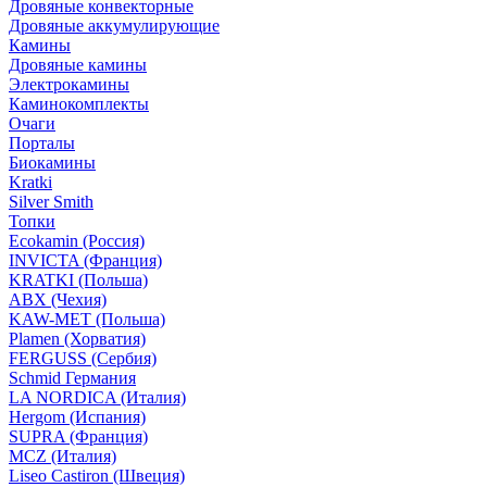
Дровяные конвекторные
Дровяные аккумулирующие
Камины
Дровяные камины
Электрокамины
Каминокомплекты
Очаги
Порталы
Биокамины
Kratki
Silver Smith
Топки
Ecokamin (Россия)
INVICTA (Франция)
KRATKI (Польша)
ABX (Чехия)
KAW-MET (Польша)
Plamen (Хорватия)
FERGUSS (Сербия)
Schmid Германия
LA NORDICA (Италия)
Hergom (Испания)
SUPRA (Франция)
MCZ (Италия)
Liseo Castiron (Швеция)