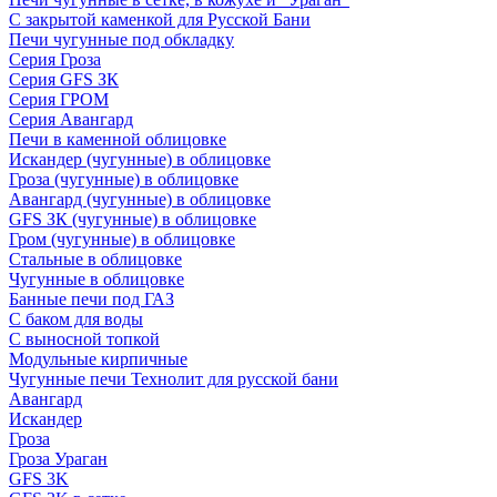
С закрытой каменкой для Русской Бани
Печи чугунные под обкладку
Серия Гроза
Серия GFS ЗК
Серия ГРОМ
Серия Авангард
Печи в каменной облицовке
Искандер (чугунные) в облицовке
Гроза (чугунные) в облицовке
Авангард (чугунные) в облицовке
GFS ЗК (чугунные) в облицовке
Гром (чугунные) в облицовке
Стальные в облицовке
Чугунные в облицовке
Банные печи под ГАЗ
С баком для воды
С выносной топкой
Модульные кирпичные
Чугунные печи Технолит для русской бани
Авангард
Искандер
Гроза
Гроза Ураган
GFS 3K