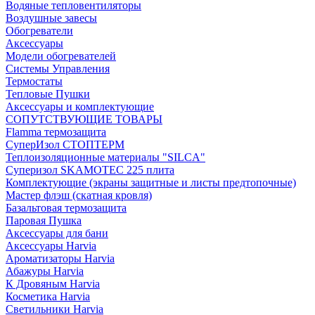
Водяные тепловентиляторы
Воздушные завесы
Обогреватели
Аксессуары
Модели обогревателей
Системы Управления
Термостаты
Тепловые Пушки
Аксессуары и комплектующие
СОПУТСТВУЮЩИЕ ТОВАРЫ
Flamma термозащита
СуперИзол СТОПТЕРМ
Теплоизоляционные материалы "SILCA"
Суперизол SKAMOTEC 225 плита
Комплектующие (экраны защитные и листы предтопочные)
Мастер флэш (скатная кровля)
Базальтовая термозащита
Паровая Пушка
Аксессуары для бани
Аксессуары Harvia
Ароматизаторы Harvia
Абажуры Harvia
К Дровяным Harvia
Косметика Harvia
Светильники Harvia