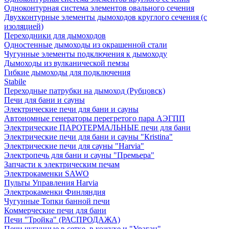
Одноконтурная система элементов овального сечения
Двухконтурные элементы дымоходов круглого сечения (с
изоляцией)
Переходники для дымоходов
Одностенные дымоходы из окрашенной стали
Чугунные элементы подключения к дымоходу
Дымоходы из вулканической пемзы
Гибкие дымоходы для подключения
Stabile
Переходные патрубки на дымоход (Рубцовск)
Печи для бани и сауны
Электрические печи для бани и сауны
Автономные генераторы перегретого пара АЭГПП
Электрические ПАРОТЕРМАЛЬНЫЕ печи для бани
Электрические печи для бани и сауны "Кristina"
Электрические печи для сауны "Harvia"
Электропечь для бани и сауны "Премьера"
Запчасти к электрическим печам
Электрокаменки SAWO
Пульты Управления Harvia
Электрокаменки Финляндия
Чугунные Топки банной печи
Коммерческие печи для бани
Печи "Тройка" (РАСПРОДАЖА)
Печи чугунные в сетке, в кожухе и "Ураган"