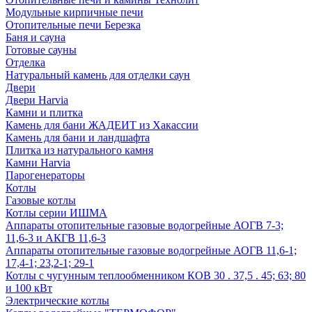
Модульные кирпичные печи
Отопительные печи Березка
Баня и сауна
Готовые сауны
Отделка
Натуральный камень для отделки саун
Двери
Двери Harvia
Камни и плитка
Камень для бани ЖАДЕИТ из Хакассии
Камень для бани и ландшафта
Плитка из натурального камня
Камни Harvia
Парогенераторы
Котлы
Газовые котлы
Котлы серии ИШМА
Аппараты отопительные газовые водогрейные АОГВ 7-3;
11,6-3 и АКГВ 11,6-3
Аппараты отопительные газовые водогрейные АОГВ 11,6-1;
17,4-1; 23,2-1; 29-1
Котлы с чугунным теплообменником КОВ 30 . 37,5 . 45; 63; 80
и 100 кВт
Электрические котлы