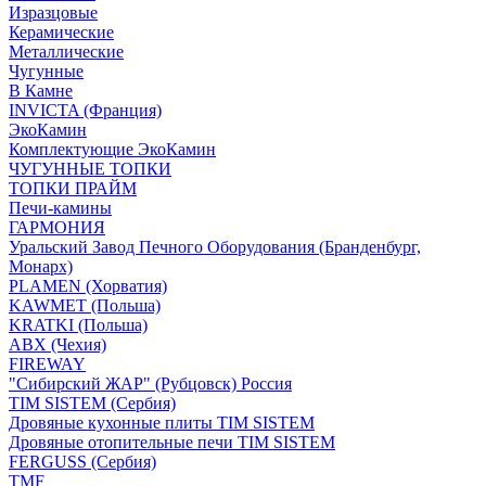
Изразцовые
Керамические
Металлические
Чугунные
В Камне
INVICTA (Франция)
ЭкоКамин
Комплектующие ЭкоКамин
ЧУГУННЫЕ ТОПКИ
ТОПКИ ПРАЙМ
Печи-камины
ГАРМОНИЯ
Уральский Завод Печного Оборудования (Бранденбург,
Монарх)
PLAMEN (Хорватия)
KAWMET (Польша)
KRATKI (Польша)
ABX (Чехия)
FIREWAY
"Сибирский ЖАР" (Рубцовск) Россия
TIM SISTEM (Сербия)
Дровяные кухонные плиты TIM SISTEM
Дровяные отопительные печи TIM SISTEM
FERGUSS (Сербия)
TMF