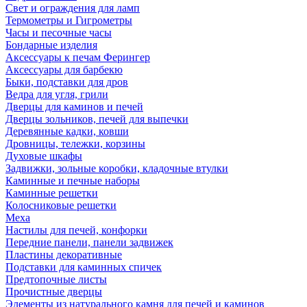
Свет и ограждения для ламп
Термометры и Гигрометры
Часы и песочные часы
Бондарные изделия
Аксессуары к печам Ферингер
Аксессуары для барбекю
Быки, подставки для дров
Ведра для угля, грили
Дверцы для каминов и печей
Дверцы зольников, печей для выпечки
Деревянные кадки, ковши
Дровницы, тележки, корзины
Духовые шкафы
Задвижки, зольные коробки, кладочные втулки
Каминные и печные наборы
Каминные решетки
Колосниковые решетки
Меха
Настилы для печей, конфорки
Передние панели, панели задвижек
Пластины декоративные
Подставки для каминных спичек
Предтопочные листы
Прочистные дверцы
Элементы из натурального камня для печей и каминов