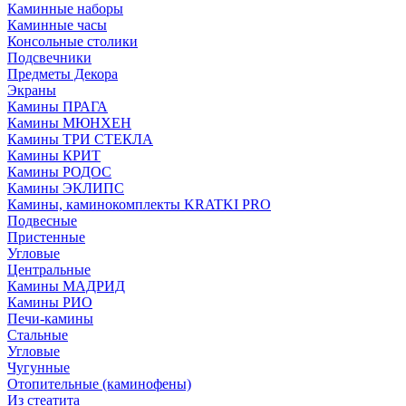
Каминные наборы
Каминные часы
Консольные столики
Подсвечники
Предметы Декора
Экраны
Камины ПРАГА
Камины МЮНХЕН
Камины ТРИ СТЕКЛА
Камины КРИТ
Камины РОДОС
Камины ЭКЛИПС
Камины, каминокомплекты KRATKI PRO
Подвесные
Пристенные
Угловые
Центральные
Камины МАДРИД
Камины РИО
Печи-камины
Стальные
Угловые
Чугунные
Отопительные (каминофены)
Из стеатита