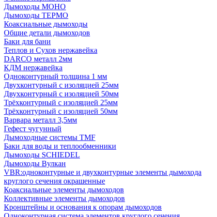
Дымоходы МОНО
Дымоходы ТЕРМО
Коаксиальные дымоходы
Общие детали дымоходов
Баки для бани
Теплов и Сухов нержавейка
DARCO металл 2мм
КДМ нержавейка
Одноконтурный толщина 1 мм
Двухконтурный с изоляцией 25мм
Двухконтурный с изоляцией 50мм
Трёхконтурный с изоляцией 25мм
Трёхконтурный с изоляцией 50мм
Варвара металл 3,5мм
Гефест чугунный
Дымоходные системы TMF
Баки для воды и теплообменники
Дымоходы SCHIEDEL
Дымоходы Вулкан
VBR:одноконтурные и двухконтурные элементы дымохода
круглого сечения окрашенные
Коаксиальные элементы дымоходов
Коллективные элементы дымоходов
Кронштейны и основания к опорам дымоходов
Одноконтурная система элементов круглого сечения