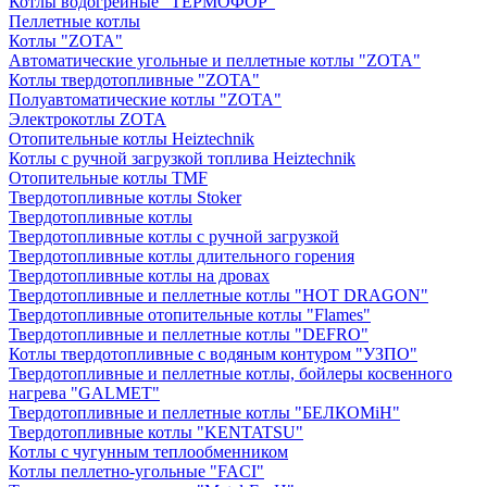
Котлы водогрейные "ТЕРМОФОР"
Пеллетные котлы
Котлы "ZOTA"
Автоматические угольные и пеллетные котлы "ZOTA"
Котлы твердотопливные "ZOTA"
Полуавтоматические котлы "ZOTA"
Электрокотлы ZOTA
Отопительные котлы Heiztechnik
Котлы с ручной загрузкой топлива Heiztechnik
Отопительные котлы TMF
Твердотопливные котлы Stoker
Твердотопливные котлы
Твердотопливные котлы с ручной загрузкой
Твердотопливные котлы длительного горения
Твердотопливные котлы на дровах
Твердотопливные и пеллетные котлы "HOT DRAGON"
Твердотопливные отопительные котлы "Flames"
Твердотопливные и пеллетные котлы "DEFRO"
Котлы твердотопливные с водяным контуром "УЗПО"
Твердотопливные и пеллетные котлы, бойлеры косвенного
нагрева "GALMET"
Твердотопливные и пеллетные котлы "БЕЛКОМiН"
Твердотопливные котлы "KENTATSU"
Котлы с чугунным теплообменником
Котлы пеллетно-угольные "FACI"