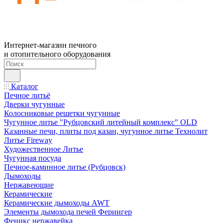
Интернет-магазин печного
и отопительного оборудования
Каталог
Печное литьё
Дверки чугунные
Колосниковые решетки чугунные
Чугунное литье "Рубцовский литейный комплекс" OLD
Казанные печи, плиты под казан, чугунное литье Технолит
Литье Fireway
Художественное Литье
Чугунная посуда
Печное-каминное литье (Рубцовск)
Дымоходы
Нержавеющие
Керамические
Керамические дымоходы AWT
Элементы дымохода печей Ферингер
Феникс нержавейка