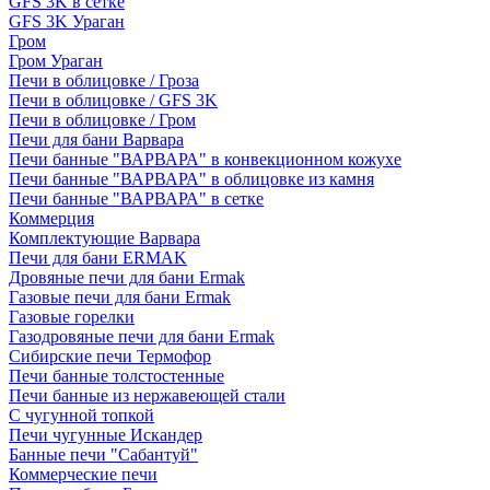
GFS 3K в сетке
GFS 3K Ураган
Гром
Гром Ураган
Печи в облицовке / Гроза
Печи в облицовке / GFS 3K
Печи в облицовке / Гром
Печи для бани Варвара
Печи банные "ВАРВАРА" в конвекционном кожухе
Печи банные "ВАРВАРА" в облицовке из камня
Печи банные "ВАРВАРА" в сетке
Коммерция
Комплектующие Варвара
Печи для бани ERMAK
Дровяные печи для бани Ermak
Газовые печи для бани Ermak
Газовые горелки
Газодровяные печи для бани Ermak
Сибирские печи Термофор
Печи банные толстостенные
Печи банные из нержавеющей стали
С чугунной топкой
Печи чугунные Искандер
Банные печи "Сабантуй"
Коммерческие печи