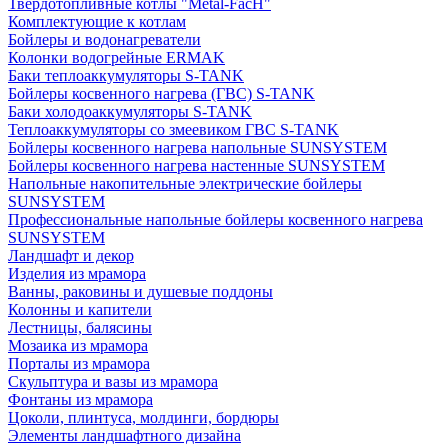
Твердотопливные котлы "Metal-FacH"
Комплектующие к котлам
Бойлеры и водонагреватели
Колонки водогрейные ERMAK
Баки теплоаккумуляторы S-TANK
Бойлеры косвенного нагрева (ГВС) S-TANK
Баки холодоаккумуляторы S-TANK
Теплоаккумуляторы со змеевиком ГВС S-TANK
Бойлеры косвенного нагрева напольные SUNSYSTEM
Бойлеры косвенного нагрева настенные SUNSYSTEM
Напольные накопительные электрические бойлеры
SUNSYSTEM
Профессиональные напольные бойлеры косвенного нагрева
SUNSYSTEM
Ландшафт и декор
Изделия из мрамора
Ванны, раковины и душевые поддоны
Колонны и капители
Лестницы, балясины
Мозаика из мрамора
Порталы из мрамора
Скульптура и вазы из мрамора
Фонтаны из мрамора
Цоколи, плинтуса, молдинги, бордюры
Элементы ландшафтного дизайна