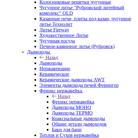
Колосниковые решетки чугунные
Чугунное литье "Рубцовский литейный
комплекс" OLD
Казанные печи, плиты под казан, чугунное
литье Технолит
Литье Fireway
Художественное Литье
Чугунная посуда
Печное-каминное литье (Рубцовск)
Дымоходы
Назад
Дымоходы
Нержавеющие
Керамические
Керамические дымоходы AWT
Элементы дымохода печей Ферингер
Феникс нержавейка
Назад
Феникс нержавейка
Дымоходы МОНО
Дымоходы ТЕРМО
Коаксиальные дымоходы
Общие детали дымоходов
Баки для бани
Теплов и Сухов нержавейка