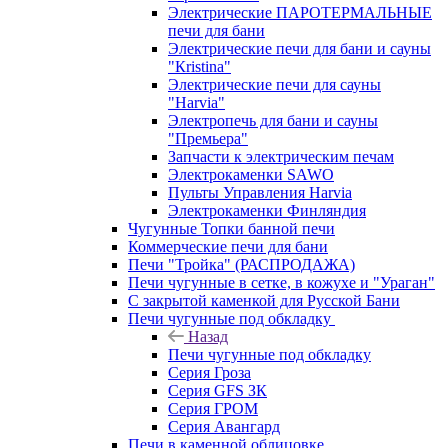
Электрические ПАРОТЕРМАЛЬНЫЕ
печи для бани
Электрические печи для бани и сауны
"Кristina"
Электрические печи для сауны
"Harvia"
Электропечь для бани и сауны
"Премьера"
Запчасти к электрическим печам
Электрокаменки SAWO
Пульты Управления Harvia
Электрокаменки Финляндия
Чугунные Топки банной печи
Коммерческие печи для бани
Печи "Тройка" (РАСПРОДАЖА)
Печи чугунные в сетке, в кожухе и "Ураган"
С закрытой каменкой для Русской Бани
Печи чугунные под обкладку
Назад
Печи чугунные под обкладку
Серия Гроза
Серия GFS ЗК
Серия ГРОМ
Серия Авангард
Печи в каменной облицовке