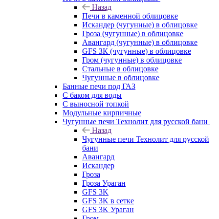
Назад
Печи в каменной облицовке
Искандер (чугунные) в облицовке
Гроза (чугунные) в облицовке
Авангард (чугунные) в облицовке
GFS ЗК (чугунные) в облицовке
Гром (чугунные) в облицовке
Стальные в облицовке
Чугунные в облицовке
Банные печи под ГАЗ
С баком для воды
С выносной топкой
Модульные кирпичные
Чугунные печи Технолит для русской бани
Назад
Чугунные печи Технолит для русской
бани
Авангард
Искандер
Гроза
Гроза Ураган
GFS 3K
GFS 3K в сетке
GFS 3K Ураган
Гром