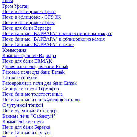
Гром
Гром Ураган
Печи в облицовке / Гроза
Печи в облицовке / GFS 3K
Печи в облицовке / Гром
Печи для бани Варвара
Печи банные "ВАРВАРА" в конвекционном кожухе
Печи банные "ВАРВАРА" в облицовке из камня
Печи банные "ВАРВАРА" в сетке
Коммерция
Комплектующие Варвара
Печи для бани ERMAK
Дровяные печи для бани Ermak
Газовые печи для бани Ermak
Газовые горелки
Газодровяные печи для бани Ermak
Сибирские печи Термофор
Печи банные толстостенные
Печи банные из нержавеющей стали
С чугунной топкой
Печи чугунные Искандер
Банные печи "Сабантуй"
Коммерческие печи
Печи для бани Березка
Печи банные из чугуна