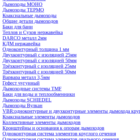
Дымоходы МОНО
Дымоходы ТЕРМО
Коаксиальные дымоходы
Общие детали дымоходов
Баки для бани
Теплов и Сухов нержавейка
DARCO металл 2мм
КДМ нержавейка
Одноконтурный толщина 1 мм
Двухконтурный с изоляцией 25мм
Двухконтурный с изоляцией 50мм
Трёхконтурный с изоляцией 25мм
Трёхконтурный с изоляцией 50мм
Варвара металл 3,5мм
Гефест чугунный
Дымоходные системы TMF
Баки для воды и теплообменники
Дымоходы SCHIEDEL
Дымоходы Вулкан
VBR:одноконтурные и двухконтурные элементы дымохода кру
Коаксиальные элементы дымоходов
Коллективные элементы дымоходов
Кронштейны и основания к опорам дымоходов
Одноконтурная система элементов круглого сечения
Одноконтурная система элементов овального сечения