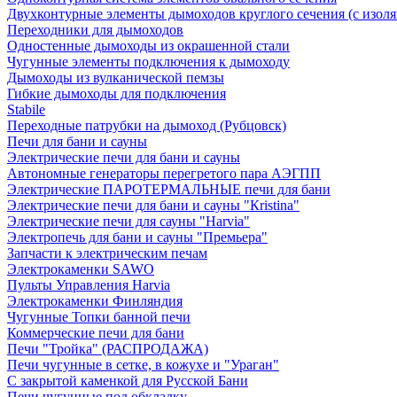
Двухконтурные элементы дымоходов круглого сечения (с изол
Переходники для дымоходов
Одностенные дымоходы из окрашенной стали
Чугунные элементы подключения к дымоходу
Дымоходы из вулканической пемзы
Гибкие дымоходы для подключения
Stabile
Переходные патрубки на дымоход (Рубцовск)
Печи для бани и сауны
Электрические печи для бани и сауны
Автономные генераторы перегретого пара АЭГПП
Электрические ПАРОТЕРМАЛЬНЫЕ печи для бани
Электрические печи для бани и сауны "Кristina"
Электрические печи для сауны "Harvia"
Электропечь для бани и сауны "Премьера"
Запчасти к электрическим печам
Электрокаменки SAWO
Пульты Управления Harvia
Электрокаменки Финляндия
Чугунные Топки банной печи
Коммерческие печи для бани
Печи "Тройка" (РАСПРОДАЖА)
Печи чугунные в сетке, в кожухе и "Ураган"
С закрытой каменкой для Русской Бани
Печи чугунные под обкладку