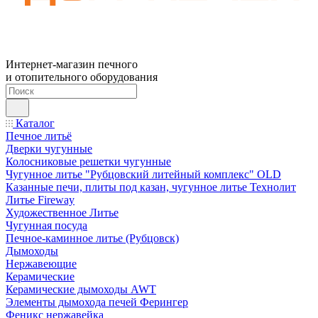
Интернет-магазин печного
и отопительного оборудования
Каталог
Печное литьё
Дверки чугунные
Колосниковые решетки чугунные
Чугунное литье "Рубцовский литейный комплекс" OLD
Казанные печи, плиты под казан, чугунное литье Технолит
Литье Fireway
Художественное Литье
Чугунная посуда
Печное-каминное литье (Рубцовск)
Дымоходы
Нержавеющие
Керамические
Керамические дымоходы AWT
Элементы дымохода печей Ферингер
Феникс нержавейка