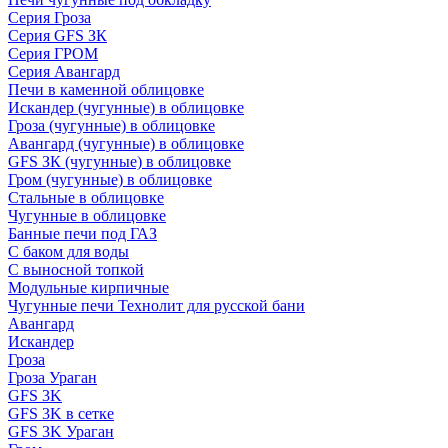
Серия Гроза
Серия GFS ЗК
Серия ГРОМ
Серия Авангард
Печи в каменной облицовке
Искандер (чугунные) в облицовке
Гроза (чугунные) в облицовке
Авангард (чугунные) в облицовке
GFS ЗК (чугунные) в облицовке
Гром (чугунные) в облицовке
Стальные в облицовке
Чугунные в облицовке
Банные печи под ГАЗ
С баком для воды
С выносной топкой
Модульные кирпичные
Чугунные печи Технолит для русской бани
Авангард
Искандер
Гроза
Гроза Ураган
GFS 3K
GFS 3K в сетке
GFS 3K Ураган