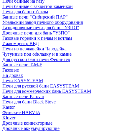
Печи банные на газу
Печи банные с закрытой каменкой
Печи для бани с баком
Банные печи "Сибирский ПАР"
Уральский завод печного оборудования
Газо-дровяные печи для бань "УЗПО"
Дровяные печи для бань "УЗПО"
Газовые горелки к печам и котлам
Ижкомцентр ВВД
Печи из нержавейки Чародейка
Чугунные под обкладку и в камне
Для русской бани печи Ферингер
Банные печи T-M-F
Газовые
На дровах
Печи EASYSTEAM
Печи для русской бани EASYSTEAM
Печи для коммерческих бань EASYSTEAM
Банные печи Parovar
Печи для бани Black Stove
Kastor
Финские HARVIA
Klover
Дровяные конвекторные
Дровяные аккумулирующие