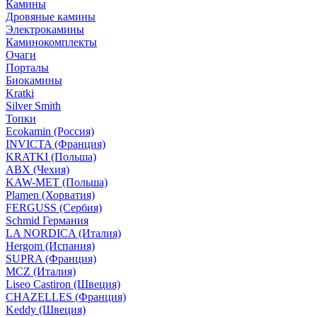
Камины
Дровяные камины
Электрокамины
Каминокомплекты
Очаги
Порталы
Биокамины
Kratki
Silver Smith
Топки
Ecokamin (Россия)
INVICTA (Франция)
KRATKI (Польша)
ABX (Чехия)
KAW-MET (Польша)
Plamen (Хорватия)
FERGUSS (Сербия)
Schmid Германия
LA NORDICA (Италия)
Hergom (Испания)
SUPRA (Франция)
MCZ (Италия)
Liseo Castiron (Швеция)
CHAZELLES (Франция)
Keddy (Швеция)