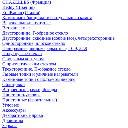
CHAZELLES (Франция)
Keddy (Швеция)
EdilKamin (Италия)
Каминные облицовки из натурального камня
Вертикально-вытянутые
Встраиваемые
Двусторонние, Г-образное стекло
Двусторонние, сквозные (double face), четырехсторонние
Односторонние, плоское стекло
Панорамные, широкоформатные, 16:9, 22:9
Полукруглое стекло
С водяным контуром
С призматическим стеклом
Трехсторонние, П-образное стекло
Газовые топки и уличные нагреватели
Каминные топки с подъёмом дверцы
Облицовки
Встроенные, рамки, фасады
Пристенно-угловые
Пристенные (фронтальные)
Угловые
Аксессуары
Декоративные дрова
Дровницы
Зеркала