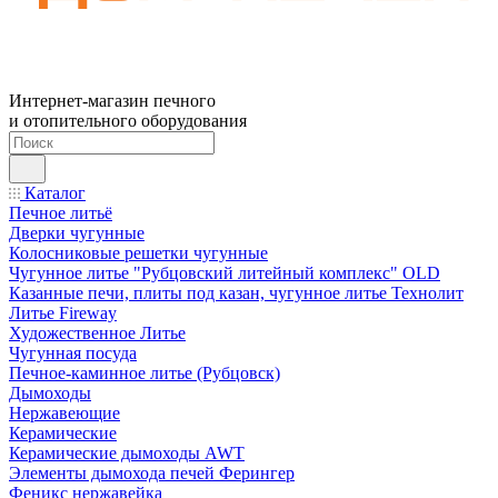
Интернет-магазин печного
и отопительного оборудования
Каталог
Печное литьё
Дверки чугунные
Колосниковые решетки чугунные
Чугунное литье "Рубцовский литейный комплекс" OLD
Казанные печи, плиты под казан, чугунное литье Технолит
Литье Fireway
Художественное Литье
Чугунная посуда
Печное-каминное литье (Рубцовск)
Дымоходы
Нержавеющие
Керамические
Керамические дымоходы AWT
Элементы дымохода печей Ферингер
Феникс нержавейка