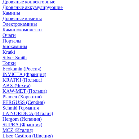
Дровяные конвекторные
Дровяные аккумулирующие
Камины
Дровяные камины
Электрокамины
Каминокомплекты
Очаги
Порталы
Биокамины
Kratki
Silver Smith
Топки
Ecokamin (Россия)
INVICTA (Франция)
KRATKI (Польша)
ABX (Чехия)
KAW-MET (Польша)
Plamen (Хорватия)
FERGUSS (Сербия)
Schmid Германия
LA NORDICA (Италия)
Hergom (Испания)
SUPRA (Франция)
MCZ (Италия)
Liseo Castiron (Швеция)