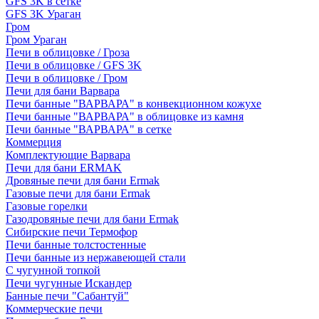
GFS 3K в сетке
GFS 3K Ураган
Гром
Гром Ураган
Печи в облицовке / Гроза
Печи в облицовке / GFS 3K
Печи в облицовке / Гром
Печи для бани Варвара
Печи банные "ВАРВАРА" в конвекционном кожухе
Печи банные "ВАРВАРА" в облицовке из камня
Печи банные "ВАРВАРА" в сетке
Коммерция
Комплектующие Варвара
Печи для бани ERMAK
Дровяные печи для бани Ermak
Газовые печи для бани Ermak
Газовые горелки
Газодровяные печи для бани Ermak
Сибирские печи Термофор
Печи банные толстостенные
Печи банные из нержавеющей стали
С чугунной топкой
Печи чугунные Искандер
Банные печи "Сабантуй"
Коммерческие печи