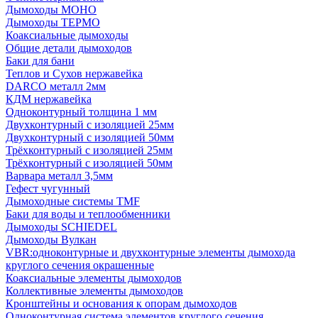
Дымоходы МОНО
Дымоходы ТЕРМО
Коаксиальные дымоходы
Общие детали дымоходов
Баки для бани
Теплов и Сухов нержавейка
DARCO металл 2мм
КДМ нержавейка
Одноконтурный толщина 1 мм
Двухконтурный с изоляцией 25мм
Двухконтурный с изоляцией 50мм
Трёхконтурный с изоляцией 25мм
Трёхконтурный с изоляцией 50мм
Варвара металл 3,5мм
Гефест чугунный
Дымоходные системы TMF
Баки для воды и теплообменники
Дымоходы SCHIEDEL
Дымоходы Вулкан
VBR:одноконтурные и двухконтурные элементы дымохода
круглого сечения окрашенные
Коаксиальные элементы дымоходов
Коллективные элементы дымоходов
Кронштейны и основания к опорам дымоходов
Одноконтурная система элементов круглого сечения