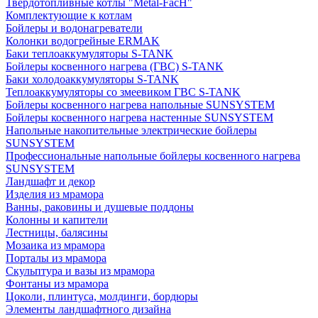
Твердотопливные котлы "Metal-FacH"
Комплектующие к котлам
Бойлеры и водонагреватели
Колонки водогрейные ERMAK
Баки теплоаккумуляторы S-TANK
Бойлеры косвенного нагрева (ГВС) S-TANK
Баки холодоаккумуляторы S-TANK
Теплоаккумуляторы со змеевиком ГВС S-TANK
Бойлеры косвенного нагрева напольные SUNSYSTEM
Бойлеры косвенного нагрева настенные SUNSYSTEM
Напольные накопительные электрические бойлеры
SUNSYSTEM
Профессиональные напольные бойлеры косвенного нагрева
SUNSYSTEM
Ландшафт и декор
Изделия из мрамора
Ванны, раковины и душевые поддоны
Колонны и капители
Лестницы, балясины
Мозаика из мрамора
Порталы из мрамора
Скульптура и вазы из мрамора
Фонтаны из мрамора
Цоколи, плинтуса, молдинги, бордюры
Элементы ландшафтного дизайна