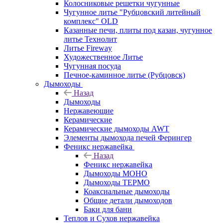
Колосниковые решетки чугунные
Чугунное литье "Рубцовский литейный
комплекс" OLD
Казанные печи, плиты под казан, чугунное
литье Технолит
Литье Fireway
Художественное Литье
Чугунная посуда
Печное-каминное литье (Рубцовск)
Дымоходы
Назад
Дымоходы
Нержавеющие
Керамические
Керамические дымоходы AWT
Элементы дымохода печей Ферингер
Феникс нержавейка
Назад
Феникс нержавейка
Дымоходы МОНО
Дымоходы ТЕРМО
Коаксиальные дымоходы
Общие детали дымоходов
Баки для бани
Теплов и Сухов нержавейка