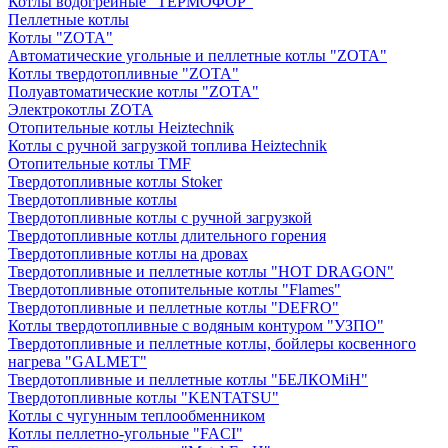
Котлы водогрейные "ТЕРМОФОР"
Пеллетные котлы
Котлы "ZOTA"
Автоматические угольные и пеллетные котлы "ZOTA"
Котлы твердотопливные "ZOTA"
Полуавтоматические котлы "ZOTA"
Электрокотлы ZOTA
Отопительные котлы Heiztechnik
Котлы с ручной загрузкой топлива Heiztechnik
Отопительные котлы TMF
Твердотопливные котлы Stoker
Твердотопливные котлы
Твердотопливные котлы с ручной загрузкой
Твердотопливные котлы длительного горения
Твердотопливные котлы на дровах
Твердотопливные и пеллетные котлы "HOT DRAGON"
Твердотопливные отопительные котлы "Flames"
Твердотопливные и пеллетные котлы "DEFRO"
Котлы твердотопливные с водяным контуром "УЗПО"
Твердотопливные и пеллетные котлы, бойлеры косвенного
нагрева "GALMET"
Твердотопливные и пеллетные котлы "БЕЛКОМiН"
Твердотопливные котлы "KENTATSU"
Котлы с чугунным теплообменником
Котлы пеллетно-угольные "FACI"