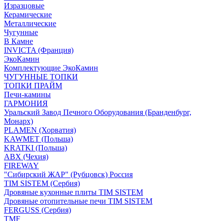
Изразцовые
Керамические
Металлические
Чугунные
В Камне
INVICTA (Франция)
ЭкоКамин
Комплектующие ЭкоКамин
ЧУГУННЫЕ ТОПКИ
ТОПКИ ПРАЙМ
Печи-камины
ГАРМОНИЯ
Уральский Завод Печного Оборудования (Бранденбург,
Монарх)
PLAMEN (Хорватия)
KAWMET (Польша)
KRATKI (Польша)
ABX (Чехия)
FIREWAY
"Сибирский ЖАР" (Рубцовск) Россия
TIM SISTEM (Сербия)
Дровяные кухонные плиты TIM SISTEM
Дровяные отопительные печи TIM SISTEM
FERGUSS (Сербия)
TMF