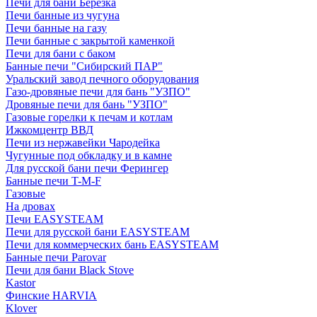
Печи для бани Березка
Печи банные из чугуна
Печи банные на газу
Печи банные с закрытой каменкой
Печи для бани с баком
Банные печи "Сибирский ПАР"
Уральский завод печного оборудования
Газо-дровяные печи для бань "УЗПО"
Дровяные печи для бань "УЗПО"
Газовые горелки к печам и котлам
Ижкомцентр ВВД
Печи из нержавейки Чародейка
Чугунные под обкладку и в камне
Для русской бани печи Ферингер
Банные печи T-M-F
Газовые
На дровах
Печи EASYSTEAM
Печи для русской бани EASYSTEAM
Печи для коммерческих бань EASYSTEAM
Банные печи Parovar
Печи для бани Black Stove
Kastor
Финские HARVIA
Klover