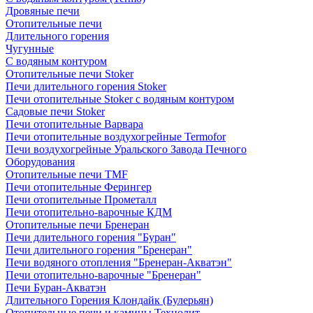
Дровяные печи
Отопительные печи
Длительного горения
Чугунные
C водяным контуром
Отопительные печи Stoker
Печи длительного горения Stoker
Печи отопительные Stoker с водяным контуром
Садовые печи Stoker
Печи отопительные Варвара
Печи отопительные воздухогрейные Termofor
Печи воздухогрейные Уральского Завода Печного
Оборудования
Отопительные печи TMF
Печи отопительные Ферингер
Печи отопительные Прометалл
Печи отопительно-варочные КДМ
Отопительные печи Бренеран
Печи длительного горения "Буран"
Печи длительного горения "Бренеран"
Печи водяного отопления "Бренеран-Акватэн"
Печи отопительно-варочные "Бренеран"
Печи Буран-Акватэн
Длительного Горения Клондайк (Булерьян)
Отопительные печи и камины Технолит