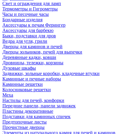
Свет и ограждения для ламп
Термометры и Гигрометры
Часы и песочные часы
Бондарные изделия
Аксессуары к печам Ферингер
Аксессуары для барбекю
Быки, подставки для дров
Ведра для угля, грили
Дверцы для каминов и печей
Дверцы зольников, печей для выпечки
Деревянные кадки, ковши
Дровницы, тележки, корзины
Духовые шкафы
Задвижки, зольные коробки, кладочные втулки
Каминные и печные наборы
Каминные решетки
Колосниковые решетки
Меха
Настилы для печей, конфорки
Передние панели, панели задвижек
Пластины декоративные
Подставки для каминных спичек
Предтопочные листы
Прочистные дверцы
Элементы из натурального камня для печей и каминов