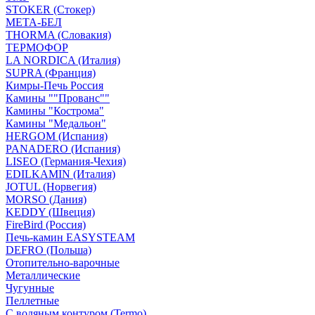
STOKER (Стокер)
МЕТА-БЕЛ
THORMA (Словакия)
ТЕРМОФОР
LA NORDICA (Италия)
SUPRA (Франция)
Кимры-Печь Россия
Камины ""Прованс""
Камины "Кострома"
Камины "Медальон"
HERGOM (Испания)
PANADERO (Испания)
LISEO (Германия-Чехия)
EDILKAMIN (Италия)
JOTUL (Норвегия)
MORSO (Дания)
KEDDY (Швеция)
FireBird (Россия)
Печь-камин EASYSTEAM
DEFRO (Польша)
Отопительно-варочные
Металлические
Чугунные
Пеллетные
С водяным контуром (Termo)