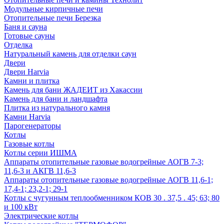
Модульные кирпичные печи
Отопительные печи Березка
Баня и сауна
Готовые сауны
Отделка
Натуральный камень для отделки саун
Двери
Двери Harvia
Камни и плитка
Камень для бани ЖАДЕИТ из Хакассии
Камень для бани и ландшафта
Плитка из натурального камня
Камни Harvia
Парогенераторы
Котлы
Газовые котлы
Котлы серии ИШМА
Аппараты отопительные газовые водогрейные АОГВ 7-3;
11,6-3 и АКГВ 11,6-3
Аппараты отопительные газовые водогрейные АОГВ 11,6-1;
17,4-1; 23,2-1; 29-1
Котлы с чугунным теплообменником КОВ 30 . 37,5 . 45; 63; 80
и 100 кВт
Электрические котлы