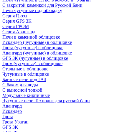
С закрытой каменкой для Русской Бани
Печи чугунные под обкладку
Серия Гроза
Серия GFS ЗК
Серия ГРОМ
Серия Авангард
Печи в каменной облицовке
Искандер (чугунные) в облицовке
Гроза (чугунные) в облицовке
Авангард (чугунные) в облицовке
GFS ЗК (чугунные) в облицовке
Гром (чугунные) в облицовке
Стальные в облицовке
Чугунные в облицовке
Банные печи под ГАЗ
С баком для воды
С выносной топкой
Модульные кирпичные
Чугунные печи Технолит для русской бани
Авангард
Искандер
Гроза
Гроза Ураган
GFS 3K