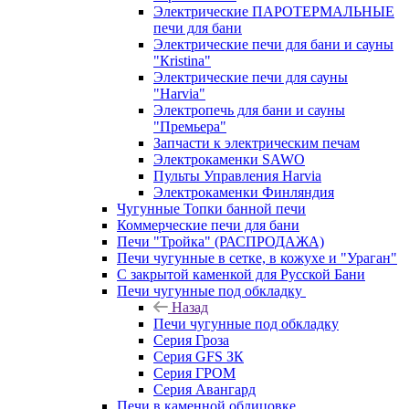
Электрические ПАРОТЕРМАЛЬНЫЕ
печи для бани
Электрические печи для бани и сауны
"Кristina"
Электрические печи для сауны
"Harvia"
Электропечь для бани и сауны
"Премьера"
Запчасти к электрическим печам
Электрокаменки SAWO
Пульты Управления Harvia
Электрокаменки Финляндия
Чугунные Топки банной печи
Коммерческие печи для бани
Печи "Тройка" (РАСПРОДАЖА)
Печи чугунные в сетке, в кожухе и "Ураган"
С закрытой каменкой для Русской Бани
Печи чугунные под обкладку
Назад
Печи чугунные под обкладку
Серия Гроза
Серия GFS ЗК
Серия ГРОМ
Серия Авангард
Печи в каменной облицовке