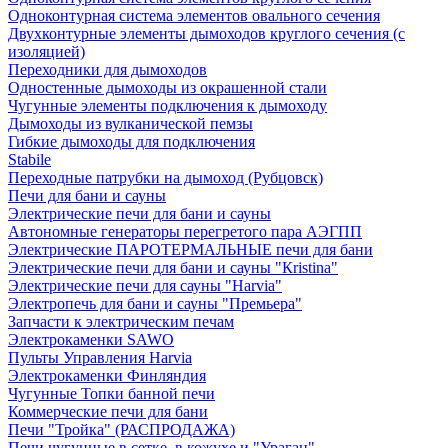
Одноконтурная система элементов овального сечения
Двухконтурные элементы дымоходов круглого сечения (с
изоляцией)
Переходники для дымоходов
Одностенные дымоходы из окрашенной стали
Чугунные элементы подключения к дымоходу
Дымоходы из вулканической пемзы
Гибкие дымоходы для подключения
Stabile
Переходные патрубки на дымоход (Рубцовск)
Печи для бани и сауны
Электрические печи для бани и сауны
Автономные генераторы перегретого пара АЭГПП
Электрические ПАРОТЕРМАЛЬНЫЕ печи для бани
Электрические печи для бани и сауны "Кristina"
Электрические печи для сауны "Harvia"
Электропечь для бани и сауны "Премьера"
Запчасти к электрическим печам
Электрокаменки SAWO
Пульты Управления Harvia
Электрокаменки Финляндия
Чугунные Топки банной печи
Коммерческие печи для бани
Печи "Тройка" (РАСПРОДАЖА)
Печи чугунные в сетке, в кожухе и "Ураган"