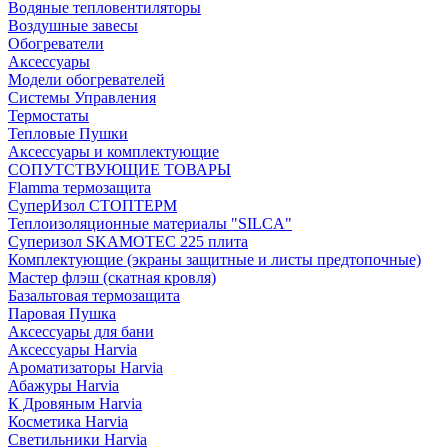
Водяные тепловентиляторы
Воздушные завесы
Обогреватели
Аксессуары
Модели обогревателей
Системы Управления
Термостаты
Тепловые Пушки
Аксессуары и комплектующие
СОПУТСТВУЮЩИЕ ТОВАРЫ
Flamma термозащита
СуперИзол СТОПТЕРМ
Теплоизоляционные материалы "SILCA"
Суперизол SKAMOTEC 225 плита
Комплектующие (экраны защитные и листы предтопочные)
Мастер флэш (скатная кровля)
Базальтовая термозащита
Паровая Пушка
Аксессуары для бани
Аксессуары Harvia
Ароматизаторы Harvia
Абажуры Harvia
К Дровяным Harvia
Косметика Harvia
Светильники Harvia