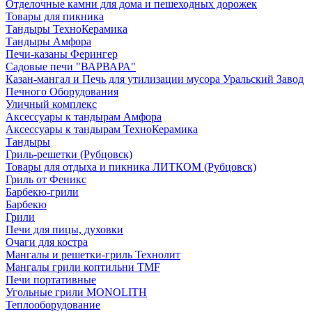
Отделочные камни для дома и пешеходных дорожек
Товары для пикника
Тандыры ТехноКерамика
Тандыры Амфора
Печи-казаны Ферингер
Садовые печи "ВАРВАРА"
Казан-мангал и Печь для утилизации мусора Уральский Завод
Печного Оборудования
Уличный комплекс
Аксессуары к тандырам Амфора
Аксессуары к тандырам ТехноКерамика
Тандыры
Гриль-решетки (Рубцовск)
Товары для отдыха и пикника ЛИТКОМ (Рубцовск)
Гриль от Феникс
Барбекю-грили
Барбекю
Грили
Печи для пицы, духовки
Очаги для костра
Мангалы и решетки-гриль Технолит
Мангалы грили коптильни TMF
Печи портативные
Угольные грили MONOLITH
Теплооборудование