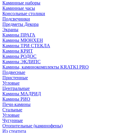
Каминные наборы
Каминные часы
Консольные столики
Подсвечники
Предметы Декора
Экраны
Камины ПРАГА
Камины МЮНХЕН
Камины ТРИ СТЕКЛА
Камины КРИТ
Камины РОДОС
Камины ЭКЛИПС
Камины, каминокомплекты KRATKI PRO
Подвесные
Пристенные
Угловые
Центральные
Камины МАДРИД
Камины РИО
Печи-камины
Стальные
Угловые
Чугунные
Отопительные (каминофены)
Из стеатита