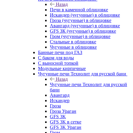
Назад
Печи в каменной облицовке
Искандер (чугунные) в облицовке
Гроза (чугунные) в облицовке
Авангард (чугунные) в облицовке
GFS ЗК (чугунные) в облицовке
Гром (чугунные) в облицовке
Стальные в облицовке
Чугунные в облицовке
Банные печи под ГАЗ
С баком для воды
С выносной топкой
Модульные кирпичные
Чугунные печи Технолит для русской бани
Назад
Чугунные печи Технолит для русской
бани
Авангард
Искандер
Гроза
Гроза Ураган
GFS 3K
GFS 3K в сетке
GFS 3K Ураган
Гром