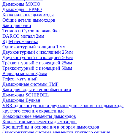
Дымоходы МОНО
Дымоходы ТЕРМО
Коаксиальные дымоходы
Общие детали дымоходов
Баки для бани
Теплов и Сухов нержавейка
DARCO металл 2мм
КДМ нержавейка
Одноконтурный толщина 1 мм
Двухконтурный с изоляцией 25мм
Двухконтурный с изоляцией 50мм
Трёхконтурный с изоляцией 25мм
Трёхконтурный с изоляцией 50мм
Варвара металл 3,5мм
Гефест чугунный
Дымоходные системы TMF
Баки для воды и теплообменники
Дымоходы SCHIEDEL
Дымоходы Вулкан
VBR:одноконтурные и двухконтурные элементы дымохода
круглого сечения окрашенные
Коаксиальные элементы дымоходов
Коллективные элементы дымоходов
Кронштейны и основания к опорам дымоходов
Одноконтурная система элементов круглого сечения