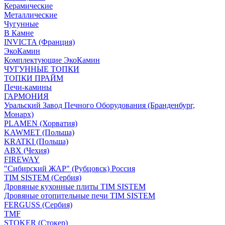
Керамические
Металлические
Чугунные
В Камне
INVICTA (Франция)
ЭкоКамин
Комплектующие ЭкоКамин
ЧУГУННЫЕ ТОПКИ
ТОПКИ ПРАЙМ
Печи-камины
ГАРМОНИЯ
Уральский Завод Печного Оборудования (Бранденбург,
Монарх)
PLAMEN (Хорватия)
KAWMET (Польша)
KRATKI (Польша)
ABX (Чехия)
FIREWAY
"Сибирский ЖАР" (Рубцовск) Россия
TIM SISTEM (Сербия)
Дровяные кухонные плиты TIM SISTEM
Дровяные отопительные печи TIM SISTEM
FERGUSS (Сербия)
TMF
STOKER (Стокер)