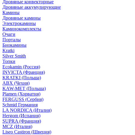
Дровяные конвекторные
Дровяные аккумулирующие
Камины
Дровяные камины
Электрокамины
Каминокомплекты
Очаги
Порталы
Биокамины
Kratki
Silver Smith
Топки
Ecokamin (Россия)
INVICTA (Франция)
KRATKI (Польша)
ABX (Чехия)
KAW-MET (Польша)
Plamen (Хорватия)
FERGUSS (Сербия)
Schmid Германия
LA NORDICA (Италия)
Hergom (Испания)
SUPRA (Франция)
MCZ (Италия)
Liseo Castiron (Швеция)