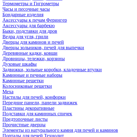
Термометры и Гигрометры
Часы и песочные часы
Бондарные изделия
Аксессуары к печам Ферингер
Аксессуары для барбекю
Быки, подставки для дров
Ведра для угля, грили
Дверцы для каминов и печей
Дверцы зольников, печей для выпечки
Деревянные кадки, ковши
Дровницы, тележки, корзины
Духовые шкафы
Задвижки, зольные коробки, кладочные втулки
Каминные и печные наборы
Каминные решетки
Колосниковые решетки
Меха
Настилы для печей, конфорки
Передние панели, панели задвижек
Пластины декоративные
Подставки для каминных спичек
Предтопочные листы
Прочистные дверцы
Элементы из натурального камня для печей и каминов
Порталы для печей Технолит