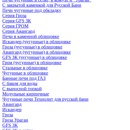
С закрытой каменкой для Русской Бани
Печи чугунные под обкладку
Серия Гроза
Серия GFS ЗК
Серия ГРОМ
Серия Авангард
Печи в каменной облицовке
Искандер (чугунные) в облицовке
Гроза (чугунные) в облицовке
Авангард (чугунные) в облицовке
GFS ЗК (чугунные) в облицовке
Гром (чугунные) в облицовке
Стальные в облицовке
Чугунные в облицовке
Банные печи под ГАЗ
С баком для воды
С выносной топкой
Модульные кирпичные
Чугунные печи Технолит для русской бани
Авангард
Искандер
Гроза
Гроза Ураган
GFS 3K