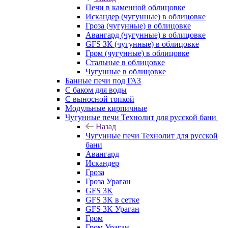
Печи в каменной облицовке
Искандер (чугунные) в облицовке
Гроза (чугунные) в облицовке
Авангард (чугунные) в облицовке
GFS ЗК (чугунные) в облицовке
Гром (чугунные) в облицовке
Стальные в облицовке
Чугунные в облицовке
Банные печи под ГАЗ
С баком для воды
С выносной топкой
Модульные кирпичные
Чугунные печи Технолит для русской бани
Назад
Чугунные печи Технолит для русской
бани
Авангард
Искандер
Гроза
Гроза Ураган
GFS 3K
GFS 3K в сетке
GFS 3K Ураган
Гром
Гром Ураган