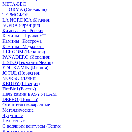
МЕТА-БЕЛ
THORMA (Словакия)
ТЕРМОФОР
LA NORDICA (Италия)
SUPRA (Франция)
Кимры-Печь Россия
Камины ""Прованс""
Камины "Кострома"
Камины "Медальон"
HERGOM (Испания)
PANADERO (Испания)
LISEO (Германия-Чехия)
EDILKAMIN (Италия)
JOTUL (Норвегия)
MORSO (Дания)
KEDDY (Швеция)
FireBird (Россия)
Печь-камин EASYSTEAM
DEFRO (Польша)
Отопительно-варочные
Металлические
Чугунные
Пеллетные
С водяным контуром (Termo)
Дровяные печи