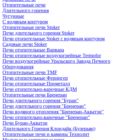
Отопительные печи
Длительного горения
Чугунные
C водяным контуром
Отопительные печи Stoker
Печи длительного горения Stoker
Печи отопительные Stoker с водяным контуром
Садовые печи Stoker
Печи отопительные Варвара
Печи отопительные воздухогрейные Termofor
Печи воздухогрейные Уральского Завода Печного
Оборудования
Отопительные печи TMF
Печи отопительные Ферингер
Печи отопительные Прометалл
Печи отопительно-варочные КДМ
Отопительные печи Бренеран
Печи длительного горения "Буран"
Печи длительного горения "Бренеран"
Печи водяного отопления "Бренеран-Акватэн"
Печи отопительно-варочные "Бренеран"
Печи Буран-Акватэн
Длительного Горения Клондайк (Булерьян)
Отопительные печи и камины Технолит
Модульные кирпичные печи