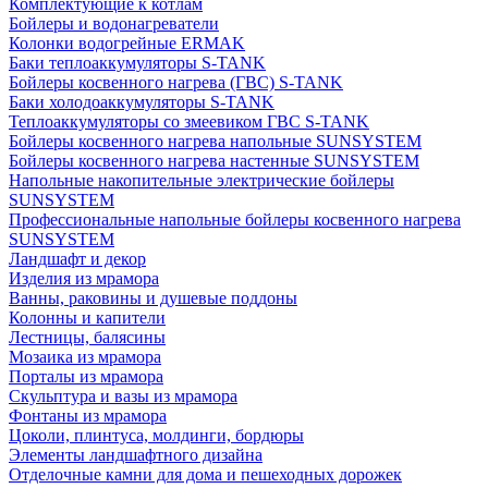
Комплектующие к котлам
Бойлеры и водонагреватели
Колонки водогрейные ERMAK
Баки теплоаккумуляторы S-TANK
Бойлеры косвенного нагрева (ГВС) S-TANK
Баки холодоаккумуляторы S-TANK
Теплоаккумуляторы со змеевиком ГВС S-TANK
Бойлеры косвенного нагрева напольные SUNSYSTEM
Бойлеры косвенного нагрева настенные SUNSYSTEM
Напольные накопительные электрические бойлеры
SUNSYSTEM
Профессиональные напольные бойлеры косвенного нагрева
SUNSYSTEM
Ландшафт и декор
Изделия из мрамора
Ванны, раковины и душевые поддоны
Колонны и капители
Лестницы, балясины
Мозаика из мрамора
Порталы из мрамора
Скульптура и вазы из мрамора
Фонтаны из мрамора
Цоколи, плинтуса, молдинги, бордюры
Элементы ландшафтного дизайна
Отделочные камни для дома и пешеходных дорожек