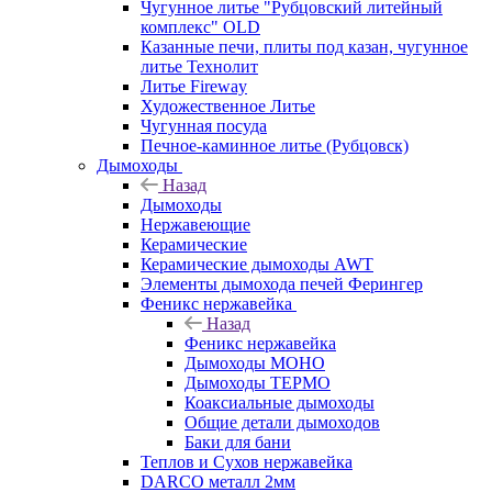
Чугунное литье "Рубцовский литейный
комплекс" OLD
Казанные печи, плиты под казан, чугунное
литье Технолит
Литье Fireway
Художественное Литье
Чугунная посуда
Печное-каминное литье (Рубцовск)
Дымоходы
Назад
Дымоходы
Нержавеющие
Керамические
Керамические дымоходы AWT
Элементы дымохода печей Ферингер
Феникс нержавейка
Назад
Феникс нержавейка
Дымоходы МОНО
Дымоходы ТЕРМО
Коаксиальные дымоходы
Общие детали дымоходов
Баки для бани
Теплов и Сухов нержавейка
DARCO металл 2мм