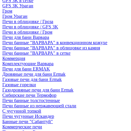
GFS 3K в сетке
GFS 3K Ураган
Гром
Гром Ураган
Печи в облицовке / Гроза
Печи в облицовке / GFS 3K
Печи в облицовке / Гром
Печи для бани Варвара
Печи банные "ВАРВАРА" в конвекционном кожухе
Печи банные "ВАРВАРА" в облицовке из камня
Печи банные "ВАРВАРА" в сетке
Коммерция
Комплектующие Варвара
Печи для бани ERMAK
Дровяные печи для бани Ermak
Газовые печи для бани Ermak
Газовые горелки
Газодровяные печи для бани Ermak
Сибирские печи Термофор
Печи банные толстостенные
Печи банные из нержавеющей стали
С чугунной топкой
Печи чугунные Искандер
Банные печи "Сабантуй"
Коммерческие печи