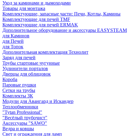
Уход за каминами и дымоходами
Товары для монтажа
Комплектующие, запасные части: Печи, Котлы, Камины
Комплектующие для печей TMF
Комплектующие для печей ERMAK
Дополнительное оборудование и аксессуары EASYSTEAM
для Каминов
для Печей
для Топок
Дополнительная комплектация Технолит
Заряд для печей
Трубы стартовые чугунные
Удлинители порталов
Дверцы для облицовок
Короба
Паровые пушки
Сетки на трубы
Комплекты ЗК
Модули для Авангард и Искандер
Теплообменники
"Tytan Professional"
"Весёлый трубочист"
Аксессуары "SAWO"
Ведра и ковшы
Свет и ограждения для ламп