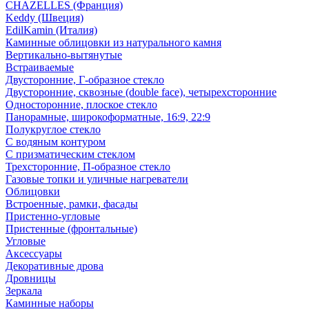
CHAZELLES (Франция)
Keddy (Швеция)
EdilKamin (Италия)
Каминные облицовки из натурального камня
Вертикально-вытянутые
Встраиваемые
Двусторонние, Г-образное стекло
Двусторонние, сквозные (double face), четырехсторонние
Односторонние, плоское стекло
Панорамные, широкоформатные, 16:9, 22:9
Полукруглое стекло
С водяным контуром
С призматическим стеклом
Трехсторонние, П-образное стекло
Газовые топки и уличные нагреватели
Облицовки
Встроенные, рамки, фасады
Пристенно-угловые
Пристенные (фронтальные)
Угловые
Аксессуары
Декоративные дрова
Дровницы
Зеркала
Каминные наборы