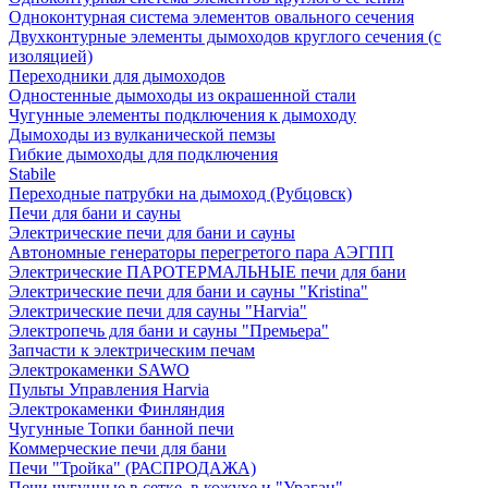
Одноконтурная система элементов овального сечения
Двухконтурные элементы дымоходов круглого сечения (с
изоляцией)
Переходники для дымоходов
Одностенные дымоходы из окрашенной стали
Чугунные элементы подключения к дымоходу
Дымоходы из вулканической пемзы
Гибкие дымоходы для подключения
Stabile
Переходные патрубки на дымоход (Рубцовск)
Печи для бани и сауны
Электрические печи для бани и сауны
Автономные генераторы перегретого пара АЭГПП
Электрические ПАРОТЕРМАЛЬНЫЕ печи для бани
Электрические печи для бани и сауны "Кristina"
Электрические печи для сауны "Harvia"
Электропечь для бани и сауны "Премьера"
Запчасти к электрическим печам
Электрокаменки SAWO
Пульты Управления Harvia
Электрокаменки Финляндия
Чугунные Топки банной печи
Коммерческие печи для бани
Печи "Тройка" (РАСПРОДАЖА)
Печи чугунные в сетке, в кожухе и "Ураган"