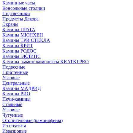
Каминные часы
Консольные столики
Подсвечники
Предметы Декора
Экраны
Камины ПРАГА
Камины МЮНХЕН
Камины ТРИ СТЕКЛА
Камины КРИТ
Камины РОДОС
Камины ЭКЛИПС
Камины, каминокомплекты KRATKI PRO
Подвесные
Пристенные
Угловые
Центральные
Камины МАДРИД
Камины РИО
Печи-камины
Стальные
Угловые
Чугунные
Отопительные (каминофены)
Из стеатита
Изразцовые