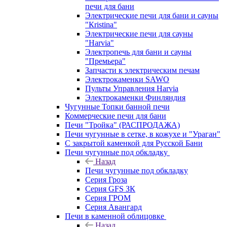
печи для бани
Электрические печи для бани и сауны
"Кristina"
Электрические печи для сауны
"Harvia"
Электропечь для бани и сауны
"Премьера"
Запчасти к электрическим печам
Электрокаменки SAWO
Пульты Управления Harvia
Электрокаменки Финляндия
Чугунные Топки банной печи
Коммерческие печи для бани
Печи "Тройка" (РАСПРОДАЖА)
Печи чугунные в сетке, в кожухе и "Ураган"
С закрытой каменкой для Русской Бани
Печи чугунные под обкладку
Назад
Печи чугунные под обкладку
Серия Гроза
Серия GFS ЗК
Серия ГРОМ
Серия Авангард
Печи в каменной облицовке
Назад