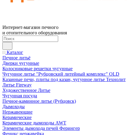
Интернет-магазин печного
и отопительного оборудования
Каталог
Печное литьё
Дверки чугунные
Колосниковые решетки чугунные
Чугунное литье "Рубцовский литейный комплекс" OLD
Казанные печи, плиты под казан, чугунное литье Технолит
Литье Fireway
Художественное Литье
Чугунная посуда
Печное-каминное литье (Рубцовск)
Дымоходы
Нержавеющие
Керамические
Керамические дымоходы AWT
Элементы дымохода печей Ферингер
Феникс нержавейка