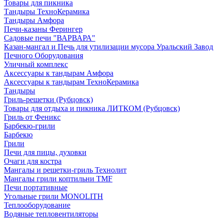
Товары для пикника
Тандыры ТехноКерамика
Тандыры Амфора
Печи-казаны Ферингер
Садовые печи "ВАРВАРА"
Казан-мангал и Печь для утилизации мусора Уральский Завод
Печного Оборудования
Уличный комплекс
Аксессуары к тандырам Амфора
Аксессуары к тандырам ТехноКерамика
Тандыры
Гриль-решетки (Рубцовск)
Товары для отдыха и пикника ЛИТКОМ (Рубцовск)
Гриль от Феникс
Барбекю-грили
Барбекю
Грили
Печи для пицы, духовки
Очаги для костра
Мангалы и решетки-гриль Технолит
Мангалы грили коптильни TMF
Печи портативные
Угольные грили MONOLITH
Теплооборудование
Водяные тепловентиляторы