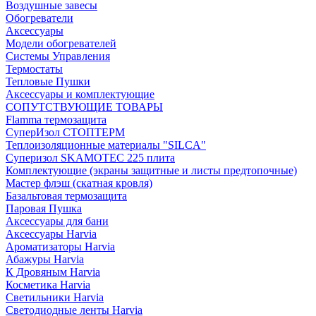
Воздушные завесы
Обогреватели
Аксессуары
Модели обогревателей
Системы Управления
Термостаты
Тепловые Пушки
Аксессуары и комплектующие
СОПУТСТВУЮЩИЕ ТОВАРЫ
Flamma термозащита
СуперИзол СТОПТЕРМ
Теплоизоляционные материалы "SILCA"
Суперизол SKAMOTEC 225 плита
Комплектующие (экраны защитные и листы предтопочные)
Мастер флэш (скатная кровля)
Базальтовая термозащита
Паровая Пушка
Аксессуары для бани
Аксессуары Harvia
Ароматизаторы Harvia
Абажуры Harvia
К Дровяным Harvia
Косметика Harvia
Светильники Harvia
Светодиодные ленты Harvia