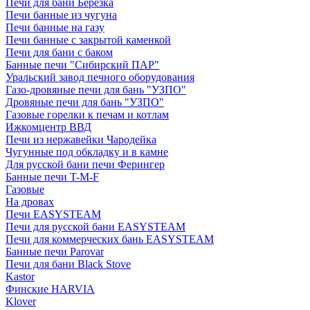
Печи для бани Березка
Печи банные из чугуна
Печи банные на газу
Печи банные с закрытой каменкой
Печи для бани с баком
Банные печи "Сибирский ПАР"
Уральский завод печного оборудования
Газо-дровяные печи для бань "УЗПО"
Дровяные печи для бань "УЗПО"
Газовые горелки к печам и котлам
Ижкомцентр ВВД
Печи из нержавейки Чародейка
Чугунные под обкладку и в камне
Для русской бани печи Ферингер
Банные печи T-M-F
Газовые
На дровах
Печи EASYSTEAM
Печи для русской бани EASYSTEAM
Печи для коммерческих бань EASYSTEAM
Банные печи Parovar
Печи для бани Black Stove
Kastor
Финские HARVIA
Klover